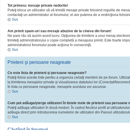
Tot primesc mesaje private nedorite!
Puteţi bloca un utilizator să vă trimită mesaje private folosind regulile de mesa
contactaţi un administrator al forumului; el are puterea de a restricţiona folosir
Sus
Am primit spam-uri sau mesaje abuzive de la cineva din forum!
Ne pare rău să auzim acest lucru. Opţiunea de trimitere a unui mesaj electronic 
trimiteţi administratorului o copie completă a mesajului primit. Este foarte impor
administratorul forumului poate acţiona în consecinţă.
Sus
Prieteni şi persoane neagreate
Ce este lista de prieteni şi persoane neagreate?
Puteţi folosi aceste liste pentru a organiza ceilalţi membrii de pe forum. Utiliza
la trimiterea mesajelor private şi vizualizarea statutului lor (Conectat/Neconect
în lista cu persoane neagreate, mesajele acestuia vor ascunse.
Sus
Cum pot adăuga/şterge utilizatori în listele mele de prieteni sau persoane
Puteţi adăuga utilizatori în două moduri. În cadrul fiecărui profil al utilizatorul
adăuga direct prin introducerea numelelor de utilizatori din Panoul utilizatorulu
Sus
Căutând în forumuri