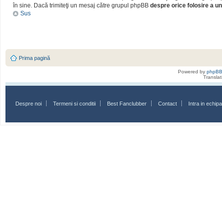
în sine. Dacă trimiteţi un mesaj către grupul phpBB
despre orice folosire a un
Sus
Prima pagină
Powered by
phpB
Transla
Despre noi
Termeni si conditii
Best Fanclubber
Contact
Intra in echi