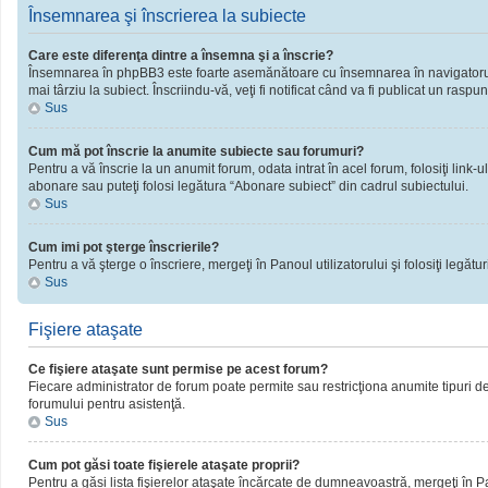
Însemnarea şi înscrierea la subiecte
Care este diferenţa dintre a însemna şi a înscrie?
Însemnarea în phpBB3 este foarte asemănătoare cu însemnarea în navigatorul 
mai târziu la subiect. Înscriindu-vă, veţi fi notificat când va fi publicat un rasp
Sus
Cum mă pot înscrie la anumite subiecte sau forumuri?
Pentru a vă înscrie la un anumit forum, odata intrat în acel forum, folosiţi link
abonare sau puteţi folosi legătura “Abonare subiect” din cadrul subiectului.
Sus
Cum imi pot şterge înscrierile?
Pentru a vă şterge o înscriere, mergeţi în Panoul utilizatorului şi folosiţi legături
Sus
Fişiere ataşate
Ce fişiere ataşate sunt permise pe acest forum?
Fiecare administrator de forum poate permite sau restricţiona anumite tipuri de 
forumului pentru asistenţă.
Sus
Cum pot găsi toate fişierele ataşate proprii?
Pentru a găsi lista fişierelor ataşate încărcate de dumneavoastră, mergeţi în Pano