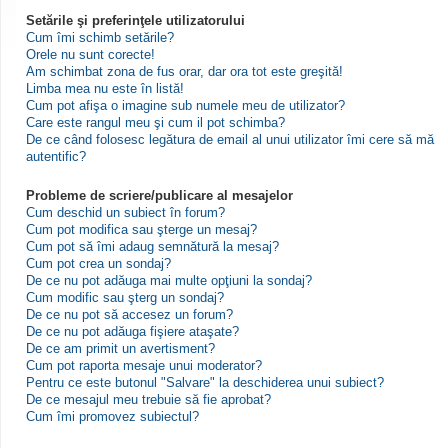
Setările şi preferinţele utilizatorului
Cum îmi schimb setările?
Orele nu sunt corecte!
Am schimbat zona de fus orar, dar ora tot este greşită!
Limba mea nu este în listă!
Cum pot afişa o imagine sub numele meu de utilizator?
Care este rangul meu şi cum il pot schimba?
De ce când folosesc legătura de email al unui utilizator îmi cere să mă
autentific?
Probleme de scriere/publicare al mesajelor
Cum deschid un subiect în forum?
Cum pot modifica sau şterge un mesaj?
Cum pot să îmi adaug semnătură la mesaj?
Cum pot crea un sondaj?
De ce nu pot adăuga mai multe opţiuni la sondaj?
Cum modific sau şterg un sondaj?
De ce nu pot să accesez un forum?
De ce nu pot adăuga fişiere ataşate?
De ce am primit un avertisment?
Cum pot raporta mesaje unui moderator?
Pentru ce este butonul "Salvare" la deschiderea unui subiect?
De ce mesajul meu trebuie să fie aprobat?
Cum îmi promovez subiectul?