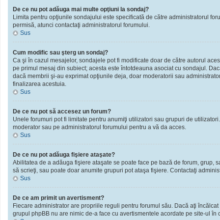
De ce nu pot adăuga mai multe opţiuni la sondaj?
Limita pentru opţiunile sondajului este specificată de către administratorul fo
permisă, atunci contactaţi administratorul forumului.
Sus
Cum modific sau şterg un sondaj?
Ca şi în cazul mesajelor, sondajele pot fi modificate doar de către autorul ace
pe primul mesaj din subiect; acesta este întotdeauna asociat cu sondajul. Dacă n
dacă membrii şi-au exprimat opţiunile deja, doar moderatorii sau administratori
finalizarea acestuia.
Sus
De ce nu pot să accesez un forum?
Unele forumuri pot fi limitate pentru anumiţi utilizatori sau grupuri de utilizato
moderator sau pe administratorul forumului pentru a vă da acces.
Sus
De ce nu pot adăuga fişiere ataşate?
Abilitatea de a adăuga fişiere ataşate se poate face pe bază de forum, grup, sau 
să scrieţi, sau poate doar anumite grupuri pot ataşa fişiere. Contactaţi administ
Sus
De ce am primit un avertisment?
Fiecare administrator are propriile reguli pentru forumul său. Dacă aţi încălcat
grupul phpBB nu are nimic de-a face cu avertismentele acordate pe site-ul în ca