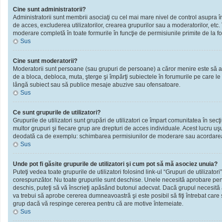
Cine sunt administratorii?
Administratorii sunt membrii asociaţi cu cel mai mare nivel de control asupra în
de acces, excluderea utilizatorilor, crearea grupurilor sau a moderatorilor, et
moderare completă în toate formurile în funcţie de permisiunile primite de la f
Sus
Cine sunt moderatorii?
Moderatorii sunt persoane (sau grupuri de persoane) a căror menire este să ai
de a bloca, debloca, muta, şterge şi împărţi subiectele în forumurile pe care le
lângă subiect sau să publice mesaje abuzive sau ofensatoare.
Sus
Ce sunt grupurile de utilizatori?
Grupurile de utilizatori sunt grupări de utilizatori ce împart comunitatea în secţ
multor grupuri şi fiecare grup are drepturi de acces individuale. Acest lucru u
deodată ca de exemplu: schimbarea permisiunilor de moderare sau acordarea ac
Sus
Unde pot fi găsite grupurile de utilizatori şi cum pot să mă asociez unuia?
Puteţi vedea toate grupurile de utilizatori folosind link-ul “Grupuri de utilizator
corespunzător. Nu toate grupurile sunt deschise. Unele necesită aprobare pentr
deschis, puteţi să vă înscrieţi apăsând butonul adecvat. Dacă grupul necesită
va trebui să aprobe cererea dumneavoastră şi este posibil să fiţi întrebat care
grup dacă vă respinge cererea pentru că are motive întemeiate.
Sus