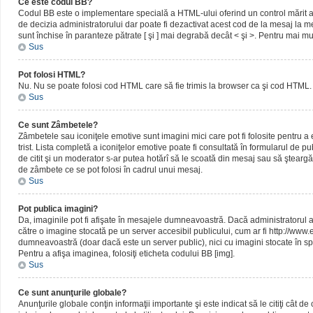
Ce este codul BB?
Codul BB este o implementare specială a HTML-ului oferind un control mărit al 
de decizia administratorului dar poate fi dezactivat acest cod de la mesaj la me
sunt închise în paranteze pătrate [ şi ] mai degrabă decât < şi >. Pentru mai mu
Sus
Pot folosi HTML?
Nu. Nu se poate folosi cod HTML care să fie trimis la browser ca şi cod HTML. 
Sus
Ce sunt Zâmbetele?
Zâmbetele sau iconiţele emotive sunt imagini mici care pot fi folosite pentru
trist. Lista completă a iconiţelor emotive poate fi consultată în formularul de p
de citit şi un moderator s-ar putea hotărî să le scoată din mesaj sau să ştearg
de zâmbete ce se pot folosi în cadrul unui mesaj.
Sus
Pot publica imagini?
Da, imaginile pot fi afişate în mesajele dumneavoastră. Dacă administratorul a pe
către o imagine stocată pe un server accesibil publicului, cum ar fi http://www
dumneavoastră (doar dacă este un server public), nici cu imagini stocate în spa
Pentru a afişa imaginea, folosiţi eticheta codului BB [img].
Sus
Ce sunt anunţurile globale?
Anunţurile globale conţin informaţii importante şi este indicat să le citiţi cât d