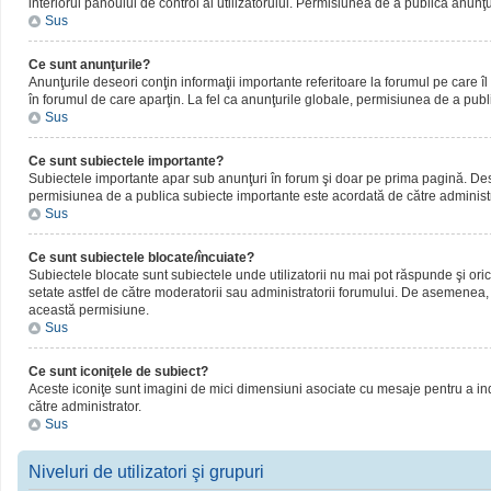
interiorul panoului de control al utilizatorului. Permisiunea de a publica anunţ
Sus
Ce sunt anunţurile?
Anunţurile deseori conţin informaţii importante referitoare la forumul pe care îl 
în forumul de care aparţin. La fel ca anunţurile globale, permisiunea de a publ
Sus
Ce sunt subiectele importante?
Subiectele importante apar sub anunţuri în forum şi doar pe prima pagină. Deseor
permisiunea de a publica subiecte importante este acordată de către administr
Sus
Ce sunt subiectele blocate/încuiate?
Subiectele blocate sunt subiectele unde utilizatorii nu mai pot răspunde şi oric
setate astfel de către moderatorii sau administratorii forumului. De asemenea, 
această permisiune.
Sus
Ce sunt iconiţele de subiect?
Aceste iconiţe sunt imagini de mici dimensiuni asociate cu mesaje pentru a ind
către administrator.
Sus
Niveluri de utilizatori şi grupuri