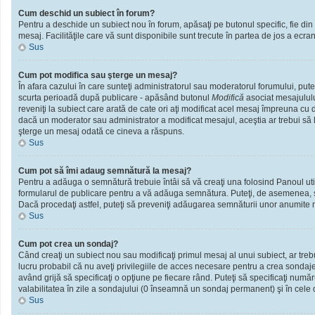
Cum deschid un subiect în forum?
Pentru a deschide un subiect nou în forum, apăsaţi pe butonul specific, fie din f
mesaj. Facilităţile care vă sunt disponibile sunt trecute în partea de jos a ecra
Sus
Cum pot modifica sau şterge un mesaj?
În afara cazului în care sunteţi administratorul sau moderatorul forumului, put
scurta perioadă după publicare - apăsând butonul
Modifică
asociat mesajululu
reveniţi la subiect care arată de cate ori aţi modificat acel mesaj împreuna cu
dacă un moderator sau administrator a modificat mesajul, aceştia ar trebui să l
şterge un mesaj odată ce cineva a răspuns.
Sus
Cum pot să îmi adaug semnătură la mesaj?
Pentru a adăuga o semnătură trebuie întâi să vă creaţi una folosind Panoul util
formularul de publicare pentru a vă adăuga semnătura. Puteţi, de asemenea, 
Dacă procedaţi astfel, puteţi să preveniţi adăugarea semnăturii unor anumite m
Sus
Cum pot crea un sondaj?
Când creaţi un subiect nou sau modificaţi primul mesaj al unui subiect, ar treb
lucru probabil că nu aveţi privilegiile de acces necesare pentru a crea sondaje.
având grijă să specificaţi o opţiune pe fiecare rând. Puteţi să specificaţi numărul
valabilitatea în zile a sondajului (0 înseamnă un sondaj permanent) şi în cele d
Sus