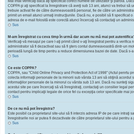
Mai intâi verificaţi dacă aţi specificat corect numele de utilizator şi parola. D
COPPA şi aţi specificat la înregistrare că aveţi sub 13 ani, atunci va trebui să urm
trebuie activat fie de către dumneavoastră personal, fie de către un administrato
primit un email atunci urmaţi instrucţiunile. Dacă nu, e posibil să fi specificat
adresa de e-mail folosită este corectă atunci încercaţi să contactaţi un administ
Sus
M-am înregistrat cu ceva timp în urmă dar acum nu mă mai pot autentifica
Verificaţi-vă mesajul pe care l-aţi primit când v-aţi înregistrat pentru a verifica 
administrator să fi dezactivat sau să fi şters contul dumneavoastră dintr-un mot
perioadă lungă de timp pentru a reduce dimensiunea bazei de date. Dacă s-a întâm
Sus
Ce este COPPA?
COPPA, sau "Child Online Privacy and Protection Act of 1998" (Actul penrtu prote
colecta informaţii personale de la minorii sub vârsta 13 ani să obţină acordul sc
informaţiilor personale de la minorul cu vârsta sub 13 ani. Dacă nu sunteţi sig
acestui site pe care încercaţi să vă înregistraţi, contactaţi un consilier legal p
contact pentru implicaţii legale de orice fel cu excepţia celor specificate mai jo
Sus
De ce nu mă pot înregistra?
Este posibil ca proprietarul site-ului să fi interzis adresa IP de pe care intraţi
înregistrarile noi ar putea fi dezactivate de către proprietarul site-ului pentru a
Sus