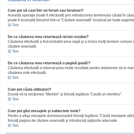
Cum pot să caut într-un forum sau forumuri?
Această operaţie poate fi efectuată prin introducerea termenului căutat în că
poate fi accesată folosind link-ul “Căutare avansată” localizat pe toate paginil
Sus
De ce căutarea mea returnează niciun rezultat?
Căutarea efectuată a fost probabil prea vagă şi a inclus mulţi termeni comuni ca
căutare avansată.
Sus
De ce căutarea mea returnează o pagină goală!?
Căutarea efectuată a returnat prea multe rezultate pentru webserver să le manipul
căutarea este efectuată.
Sus
Cum pot căuta utilizatori?
Duceţi-vă la secţiunea “Membri” şi folosiţi legătura “Caută un membru”.
Sus
Cum pot găsi mesajele şi subiectele mele?
Pentru a afişa mesajele dumneavoastră folosiţi legătura “Căută mesajele utilizat
folosiţi pagina de căutare avansată şi introduceţi opţiunile adecvate.
Sus