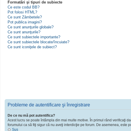
Formatări şi tipuri de subiecte
Ce este codul BB?
Pot folosi HTML?
Ce sunt Zâmbetele?
Pot publica imagini?
Ce sunt anunţurile globale?
Ce sunt anunţurile?
Ce sunt subiectele importante?
Ce sunt subiectele blocate/încuiate?
Ce sunt iconiţele de subiect?
Probleme de autentificare şi înregistrare
De ce nu mă pot autentifica?
Acest lucru se poate întâmpla din mai multe motive. În primul rând verificaţi dac
forumului ca să fiţi sigur că nu aveţi interdicţie pe forum. De asemenea, este po
Sus