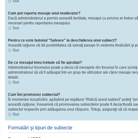
Sus
Cum pot raporta mesaje unui moderator?
Dacă administratorul a permis această faclitate, mesajul cu pricina ar trebui să
necesari pentru raportarea mesajului.
Sus
Pentru ce este butonul "Salvare" la deschiderea unui subiect?
Această opţiune vă dă posibilitatea să salvaţi pasaje în vederea finalizării şi publ
Sus
De ce mesajul meu trebuie să fie aprobat?
Administratorul forumului poate a decis că mesajele din forumul în care scrieţi
administratorul să vă fi adăugat într-un grup de utilizatori ale căror mesaje rec
detalii.
Sus
Cum îmi promovez subiectul?
În momentul vizualizării, apăsând pe legătura “Ridică acest subiect” puteţi "
această opţiune, înseamnă că promovarea subiectelor poate fi dezactivată sau
subiectul respectiv prin adăugarea unui răspuns. Totuşi, asiguraţi-vă că respect
Sus
Formatări şi tipuri de subiecte