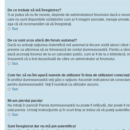
De ce trebuie să mă înregistrez?
S-ar putea să nu fie nevoie, depinde de adminstratorul forumului dacă e nevoie 
care nu sunt disponibile vizitatorilor cum ar fi imagini asociate, mesaje private
aşa că vă recomandăm să vă înregistraţi.
Sus
De ce sunt scos afară din forum automat?
Dacă nu activaţi opţiunea
Autentifică-mă automat la fiecare vizită
atunci când v
previne ca altcineva să se folosească de contul dumneavoastră. Pentru a rămâne
dacă accesaţi forumul de la un calculator public, cum ar fi de la o bibliotecă, i
înseamnă că a fost dezactivată de către un adminstrator al forumului.
Sus
Cum fac să nu îmi apară numele de utilizator în lista de utilizatori conectaţi
În profilul dumneavoastră veţi găsi o opţiune
Ascunde indicatorul de conectar
pentru dumneavoastră. Veţi fi numărat ca utilizator ascuns.
Sus
Mi-am pierdut parola!
Nu intraţi în panică! Parola dumneavoastră nu poate fi refăcută, dar poate fi res
uitat parola
. Urmaţi instrucţiunile şi în scurt timp ar trebui să vă puteţi autentific
Sus
Sunt înregistrat dar nu mă pot autentifica!