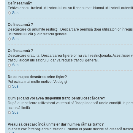
Ce înseamnă?
Echivalent cu: traficul utilizatorului nu va fi consumat. Numai utilizatorii autentif
Sus
Ce înseamnă ?
Descărcare cu anumite restricţii. Descărcare permisă doar utilizatorilor înregistra
utilizatorului cât şi din traficul general.
Sus
Ce înseamnă ?
Descărcare gratuită. Descărcarea fişierelor nu va fi restricţionată. Acest fisier 
traficul alocat utilizatorului dar va reduce traficul general.
Sus
De ce nu pot descărca orice fişier?
Pot exista mai multe motive. Vedeţi şi
Sus
Cum şi cand voi avea disponibil trafic pentru descărcare?
După autentificare utilizatorul va trebui să îndeplinească unele condiţii. In prim
această limită.
Sus
Vreau să descarc încă un fişier dar nu mi-a rămas trafic?
In acest caz întrebaţi administratorul. Numai el poate decide să crească traficu