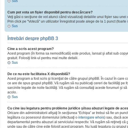
Sus
Cum pot vota un fişier disponibil pentru descărcare?
Veţi găsi o secţiune de vot atunci când vizualizaţi detaliile unui fişier sau unei 
Prin click pe "Voteză" un utilizator înregistrat poate alege de la 1 punct (foarte 
Sus
Întrebări despre phpBB 3
Cine a scris acest program?
Acest program (în forma sa nemodificată) este produs, lansat şi aflat sub copy
gratuit. Folosiţi link-ul pentru mai multe detalii.
Sus
De ce nu este facilitatea X disponibilă?
Acest program a fost scris şi licenţiat de către grupul phpBB. În cazul în care c
ce are de spus grupul phpBB. Vă rugăm să nu publicaţi cereri de facilităţi pe
sarcinile legate de noile facilităţi. Vă rugăm să consultaţi aceste forumuri şi să
acolo.
Sus
Cu cine iau legatura pentru probleme juridice şi/sau abuzuri legate de ac
Oricare din administratorii afişaţi în secţiunea “Echipa” ar trebui să fie un pun
legătura cu posesorul domeniului (efectuaţi o
interogare whois
) sau, dacă ace
departamentul pentru abuzuri al serviciului respectiv. Vă rugăm să reţineţi c
unde sau de către cine este folosit acest program. Nu luaţi legatura cu grupu