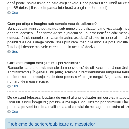
dacă poate instala limba de care aveţi nevoie. Dacă pachetul de limbă nu există,
phpBB (folosiţi link-ul din partea inferioară a paginilor forumului)
Sus
Cum pot afişa o imagine sub numele meu de utilizator?
Sunt două imagini ce pot apărea sub numele de utilizator când vizualizaţi mesaj
general acestea luând forma de stele, blocuri sau puncte indicând câte mesaje
cunoscută sub numele de avatar (imagine asociată) şi este, în general, unică sa
posibilitatea de a alege modalitatea prin care imaginile asociate pot fi folosite
întrebaţi-l despre motivele care au dus la această decizie.
Sus
Care este rangul meu şi cum il pot schimba?
Rangurile, care apar sub numele dumneavoastră de utilizator, indică numărul de
administratorii). În general, nu puteţi schimba direct denumirea rangurilor for
de forum scriind mesaje inutile doar pentru a vă creşte rangul. Majoritatea foru
numărul de mesaje scrise.
Sus
De ce când folosesc legătura de email al unui utilizator îmi cere să mă aute
Doar utilizatorii înregistraţi pot trimite mesaje altor utilizatori prin formularul
pentru a preveni folosirea maliţioasa a sistemului de mesagerie de către utiliz
Sus
Probleme de scriere/publicare al mesajelor