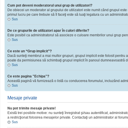
Cum pot deveni moderatorul unui grup de utilizatori?
De obiecei un moderator al grupului de utilizatori este numit când grupul este cr
primul lucru pe care trebuie să îl faceţi este să luaţi legatura cu un administrator
Sus
De ce grupurile de utilizatori apar în culori diferite?
Este posibil ca administratorul să asocieze o culoare membrilor unui grup pent
Sus
Ce este un “Grup implicit”?
Dacă sunteţi membrul a mai multor grupuri, grupul implicit este folosit pentru a
poate da permisiunea să schimbaţi grupul implicit în panoul dumneavoastră d
Sus
Ce este pagina "Echipa"?
Această pagină vă furnizează o listă cu conducerea forumului, incluzând admini
Sus
Mesaje private
Nu pot trimite mesaje private!
Există trei posibile motive: nu sunteţi înregistrat şi/sau autentificat, administra
a restricţionat folosirea mesajelor private. Contactaţi un administrator al forum
Sus