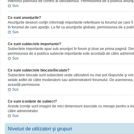
interiorul panoului de control al utilizatorului. Permisiunea de a publica anunţ
Sus
Ce sunt anunţurile?
Anunţurile deseori conţin informaţii importante referitoare la forumul pe care îl 
în forumul de care aparţin. La fel ca anunţurile globale, permisiunea de a publ
Sus
Ce sunt subiectele importante?
Subiectele importante apar sub anunţuri în forum şi doar pe prima pagină. Deseor
permisiunea de a publica subiecte importante este acordată de către administr
Sus
Ce sunt subiectele blocate/încuiate?
Subiectele blocate sunt subiectele unde utilizatorii nu mai pot răspunde şi oric
setate astfel de către moderatorii sau administratorii forumului. De asemenea, 
această permisiune.
Sus
Ce sunt iconiţele de subiect?
Aceste iconiţe sunt imagini de mici dimensiuni asociate cu mesaje pentru a ind
către administrator.
Sus
Niveluri de utilizatori şi grupuri