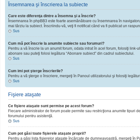
Însemnarea şi înscrierea la subiecte
Care este diferenţa dintre a însemna şi a înscrie?
Însemnarea în phpBB3 este foarte asemănătoare cu însemnarea în navigatorul 
mai târziu la subiect. Înscriindu-vă, veţi fi notificat când va fi publicat un rasp
Sus
Cum mă pot înscrie la anumite subiecte sau forumuri?
Pentru a vă înscrie la un anumit forum, odata intrat în acel forum, folosiţi link
abonare sau puteţi folosi legătura “Abonare subiect” din cadrul subiectului.
Sus
Cum imi pot şterge înscrierile?
Pentru a vă şterge o înscriere, mergeţi în Panoul utilizatorului şi folosiţi legături
Sus
Fişiere ataşate
Ce fişiere ataşate sunt permise pe acest forum?
Fiecare administrator de forum poate permite sau restricţiona anumite tipuri de 
forumului pentru asistenţă.
Sus
Cum pot găsi toate fişierele ataşate proprii?
Pentru a găsi lista fişierelor ataşate încărcate de dumneavoastră, mergeţi în Pano