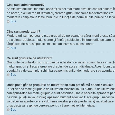
Cine sunt administratorii?
Administratorii sunt membrii asociaţi cu cel mai mare nivel de control asupra în
de acces, excluderea utilizatorilor, crearea grupurilor sau a moderatorilor, et
moderare completă în toate formurile în funcţie de permisiunile primite de la f
Sus
Cine sunt moderatorii?
Moderatorii sunt persoane (sau grupuri de persoane) a căror menire este să ai
de a bloca, debloca, muta, şterge şi împărţi subiectele în forumurile pe care le
lângă subiect sau să publice mesaje abuzive sau ofensatoare.
Sus
Ce sunt grupurile de utilizatori?
Grupurile de utilizatori sunt grupări de utilizatori ce împart comunitatea în secţ
multor grupuri şi fiecare grup are drepturi de acces individuale. Acest lucru u
deodată ca de exemplu: schimbarea permisiunilor de moderare sau acordarea ac
Sus
Unde pot fi găsite grupurile de utilizatori şi cum pot să mă asociez unuia?
Puteţi vedea toate grupurile de utilizatori folosind link-ul “Grupuri de utilizator
corespunzător. Nu toate grupurile sunt deschise. Unele necesită aprobare pentr
deschis, puteţi să vă înscrieţi apăsând butonul adecvat. Dacă grupul necesită
va trebui să aprobe cererea dumneavoastră şi este posibil să fiţi întrebat care
grup dacă vă respinge cererea pentru că are motive întemeiate.
Sus