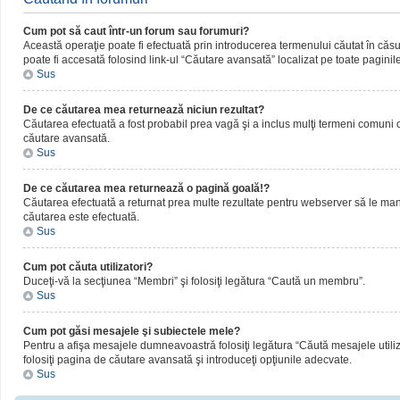
Cum pot să caut într-un forum sau forumuri?
Această operaţie poate fi efectuată prin introducerea termenului căutat în că
poate fi accesată folosind link-ul “Căutare avansată” localizat pe toate paginil
Sus
De ce căutarea mea returnează niciun rezultat?
Căutarea efectuată a fost probabil prea vagă şi a inclus mulţi termeni comuni ca
căutare avansată.
Sus
De ce căutarea mea returnează o pagină goală!?
Căutarea efectuată a returnat prea multe rezultate pentru webserver să le manipul
căutarea este efectuată.
Sus
Cum pot căuta utilizatori?
Duceţi-vă la secţiunea “Membri” şi folosiţi legătura “Caută un membru”.
Sus
Cum pot găsi mesajele şi subiectele mele?
Pentru a afişa mesajele dumneavoastră folosiţi legătura “Căută mesajele utilizat
folosiţi pagina de căutare avansată şi introduceţi opţiunile adecvate.
Sus