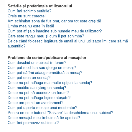
Setările şi preferinţele utilizatorului
Cum îmi schimb setările?
Orele nu sunt corecte!
Am schimbat zona de fus orar, dar ora tot este greşită!
Limba mea nu este în listă!
Cum pot afişa o imagine sub numele meu de utilizator?
Care este rangul meu şi cum il pot schimba?
De ce când folosesc legătura de email al unui utilizator îmi cere să mă
autentific?
Probleme de scriere/publicare al mesajelor
Cum deschid un subiect în forum?
Cum pot modifica sau şterge un mesaj?
Cum pot să îmi adaug semnătură la mesaj?
Cum pot crea un sondaj?
De ce nu pot adăuga mai multe opţiuni la sondaj?
Cum modific sau şterg un sondaj?
De ce nu pot să accesez un forum?
De ce nu pot adăuga fişiere ataşate?
De ce am primit un avertisment?
Cum pot raporta mesaje unui moderator?
Pentru ce este butonul "Salvare" la deschiderea unui subiect?
De ce mesajul meu trebuie să fie aprobat?
Cum îmi promovez subiectul?