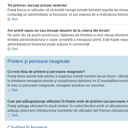
Tot primesc mesaje private nedorite!
Puteţi bloca un utilizator să vă trimită mesaje private folosind regulile de mesa
contactaţi un administrator al forumului; el are puterea de a restricţiona folosir
Sus
Am primit spam-uri sau mesaje abuzive de la cineva din forum!
Ne pare rău să auzim acest lucru. Opţiunea de trimitere a unui mesaj electronic 
trimiteţi administratorului o copie completă a mesajului primit. Este foarte impor
administratorul forumului poate acţiona în consecinţă.
Sus
Prieteni şi persoane neagreate
Ce este lista de prieteni şi persoane neagreate?
Puteţi folosi aceste liste pentru a organiza ceilalţi membrii de pe forum. Utiliza
la trimiterea mesajelor private şi vizualizarea statutului lor (Conectat/Neconect
în lista cu persoane neagreate, mesajele acestuia vor ascunse.
Sus
Cum pot adăuga/şterge utilizatori în listele mele de prieteni sau persoane
Puteţi adăuga utilizatori în două moduri. În cadrul fiecărui profil al utilizatorul
adăuga direct prin introducerea numelelor de utilizatori din Panoul utilizatorulu
Sus
Căutând în forumuri