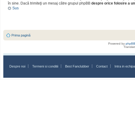
în sine. Dacă trimiteţi un mesaj către grupul phpBB
despre orice folosire a un
Sus
Prima pagină
Powered by
phpB
Transla
Despre noi
Termeni si conditii
Best Fanclubber
Contact
Intra in echi