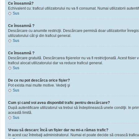
Ce înseamnă?
Echivalent cu: traficul utilizatorului nu va fi consumat. Numai utilizatorii autentif
Sus
Ce înseamnă ?
Descărcare cu anumite restricţii. Descărcare permisă doar utilizatorilor înregistra
utilizatorului cât şi din traficul general.
Sus
Ce înseamnă ?
Descărcare gratuită. Descărcarea fişierelor nu va fi restricţionată. Acest fisier 
traficul alocat utilizatorului dar va reduce traficul general.
Sus
De ce nu pot descărca orice fişier?
Pot exista mai multe motive. Vedeţi şi
Sus
Cum şi cand voi avea disponibil trafic pentru descărcare?
După autentificare utilizatorul va trebui să îndeplinească unele condiţii. In prim
această limită.
Sus
Vreau să descarc încă un fişier dar nu mi-a rămas trafic?
In acest caz întrebaţi administratorul. Numai el poate decide să crească traficu