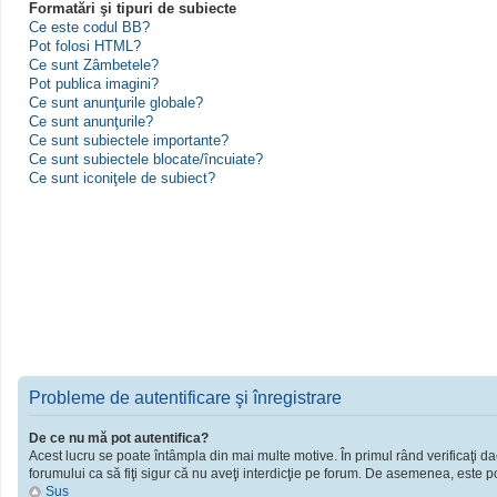
Formatări şi tipuri de subiecte
Ce este codul BB?
Pot folosi HTML?
Ce sunt Zâmbetele?
Pot publica imagini?
Ce sunt anunţurile globale?
Ce sunt anunţurile?
Ce sunt subiectele importante?
Ce sunt subiectele blocate/încuiate?
Ce sunt iconiţele de subiect?
Probleme de autentificare şi înregistrare
De ce nu mă pot autentifica?
Acest lucru se poate întâmpla din mai multe motive. În primul rând verificaţi dac
forumului ca să fiţi sigur că nu aveţi interdicţie pe forum. De asemenea, este po
Sus