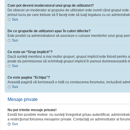
Cum pot deveni moderatorul unui grup de utilizatori?
De obiecei un moderator al grupului de utilizatori este numit când grupul este cr
primul lucru pe care trebuie să îl faceţi este să luaţi legatura cu un administrator
Sus
De ce grupurile de utilizatori apar în culori diferite?
Este posibil ca administratorul să asocieze o culoare membrilor unui grup pent
Sus
Ce este un “Grup implicit”?
Dacă sunteţi membrul a mai multor grupuri, grupul implicit este folosit pentru a
poate da permisiunea să schimbaţi grupul implicit în panoul dumneavoastră d
Sus
Ce este pagina "Echipa"?
Această pagină vă furnizează o listă cu conducerea forumului, incluzând admini
Sus
Mesaje private
Nu pot trimite mesaje private!
Există trei posibile motive: nu sunteţi înregistrat şi/sau autentificat, administra
a restricţionat folosirea mesajelor private. Contactaţi un administrator al forum
Sus