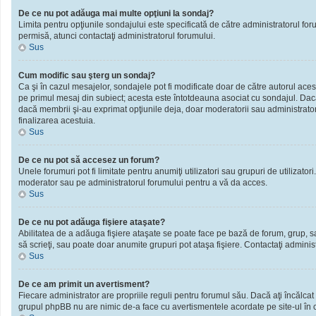
De ce nu pot adăuga mai multe opţiuni la sondaj?
Limita pentru opţiunile sondajului este specificată de către administratorul fo
permisă, atunci contactaţi administratorul forumului.
Sus
Cum modific sau şterg un sondaj?
Ca şi în cazul mesajelor, sondajele pot fi modificate doar de către autorul ace
pe primul mesaj din subiect; acesta este întotdeauna asociat cu sondajul. Dacă n
dacă membrii şi-au exprimat opţiunile deja, doar moderatorii sau administratori
finalizarea acestuia.
Sus
De ce nu pot să accesez un forum?
Unele forumuri pot fi limitate pentru anumiţi utilizatori sau grupuri de utilizato
moderator sau pe administratorul forumului pentru a vă da acces.
Sus
De ce nu pot adăuga fişiere ataşate?
Abilitatea de a adăuga fişiere ataşate se poate face pe bază de forum, grup, sau 
să scrieţi, sau poate doar anumite grupuri pot ataşa fişiere. Contactaţi administ
Sus
De ce am primit un avertisment?
Fiecare administrator are propriile reguli pentru forumul său. Dacă aţi încălcat
grupul phpBB nu are nimic de-a face cu avertismentele acordate pe site-ul în ca