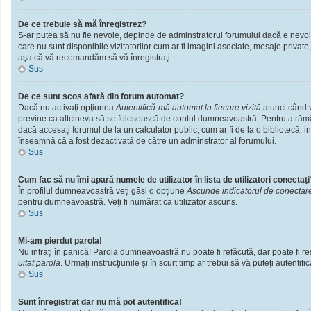
De ce trebuie să mă înregistrez?
S-ar putea să nu fie nevoie, depinde de adminstratorul forumului dacă e nevoie 
care nu sunt disponibile vizitatorilor cum ar fi imagini asociate, mesaje private
aşa că vă recomandăm să vă înregistraţi.
Sus
De ce sunt scos afară din forum automat?
Dacă nu activaţi opţiunea
Autentifică-mă automat la fiecare vizită
atunci când v
previne ca altcineva să se folosească de contul dumneavoastră. Pentru a rămâne
dacă accesaţi forumul de la un calculator public, cum ar fi de la o bibliotecă, i
înseamnă că a fost dezactivată de către un adminstrator al forumului.
Sus
Cum fac să nu îmi apară numele de utilizator în lista de utilizatori conectaţi
În profilul dumneavoastră veţi găsi o opţiune
Ascunde indicatorul de conectar
pentru dumneavoastră. Veţi fi numărat ca utilizator ascuns.
Sus
Mi-am pierdut parola!
Nu intraţi în panică! Parola dumneavoastră nu poate fi refăcută, dar poate fi res
uitat parola
. Urmaţi instrucţiunile şi în scurt timp ar trebui să vă puteţi autentific
Sus
Sunt înregistrat dar nu mă pot autentifica!