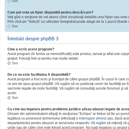
Sus
Cum pot vota un fişier disponibil pentru descărcare?
Veţi găsi o secţiune de vot atunci când vizualizaţi detaliile unui fişier sau unei 
Prin click pe "Voteză" un utilizator înregistrat poate alege de la 1 punct (foarte 
Sus
Întrebări despre phpBB 3
Cine a scris acest program?
Acest program (în forma sa nemodificată) este produs, lansat şi aflat sub copy
gratuit. Folosiţi link-ul pentru mai multe detalii.
Sus
De ce nu este facilitatea X disponibilă?
Acest program a fost scris şi licenţiat de către grupul phpBB. În cazul în care c
ce are de spus grupul phpBB. Vă rugăm să nu publicaţi cereri de facilităţi pe
sarcinile legate de noile facilităţi. Vă rugăm să consultaţi aceste forumuri şi să
acolo.
Sus
Cu cine iau legatura pentru probleme juridice şi/sau abuzuri legate de ac
Oricare din administratorii afişaţi în secţiunea “Echipa” ar trebui să fie un pun
legătura cu posesorul domeniului (efectuaţi o
interogare whois
) sau, dacă ace
departamentul pentru abuzuri al serviciului respectiv. Vă rugăm să reţineţi c
unde sau de către cine este folosit acest program. Nu luaţi legatura cu grupu