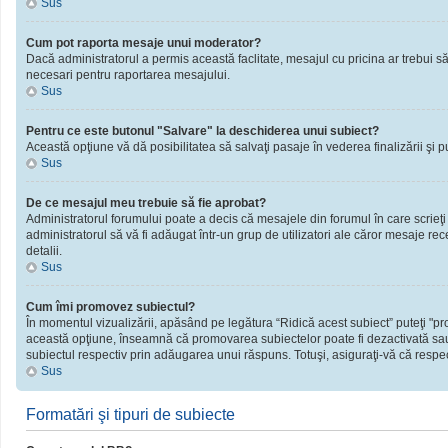
Sus
Cum pot raporta mesaje unui moderator?
Dacă administratorul a permis această faclitate, mesajul cu pricina ar trebui să
necesari pentru raportarea mesajului.
Sus
Pentru ce este butonul "Salvare" la deschiderea unui subiect?
Această opţiune vă dă posibilitatea să salvaţi pasaje în vederea finalizării şi publ
Sus
De ce mesajul meu trebuie să fie aprobat?
Administratorul forumului poate a decis că mesajele din forumul în care scrieţi
administratorul să vă fi adăugat într-un grup de utilizatori ale căror mesaje rec
detalii.
Sus
Cum îmi promovez subiectul?
În momentul vizualizării, apăsând pe legătura “Ridică acest subiect” puteţi "
această opţiune, înseamnă că promovarea subiectelor poate fi dezactivată sau
subiectul respectiv prin adăugarea unui răspuns. Totuşi, asiguraţi-vă că respect
Sus
Formatări şi tipuri de subiecte