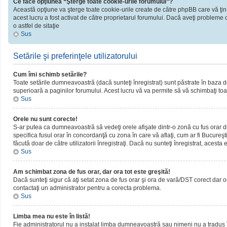
Ce face opţiunea “Şterge toate cookie-urile forumului”?
Această opţiune va şterge toate cookie-urile create de către phpBB care vă ţin
acest lucru a fost activat de către proprietarul forumului. Dacă aveţi probleme 
o astfel de sitaţie
Sus
Setările şi preferinţele utilizatorului
Cum îmi schimb setările?
Toate setările dumneavoastră (dacă sunteţi înregistrat) sunt păstrate în baza de d
superioară a paginilor forumului. Acest lucru vă va permite să vă schimbaţi toate
Sus
Orele nu sunt corecte!
S-ar putea ca dumneavoastră să vedeţi orele afişate dintr-o zonă cu fus orar dif
specifica fusul orar în concordanţă cu zona în care vă aflaţi, cum ar fi Bucureşti
făcută doar de către utilizatorii înregistraţi. Dacă nu sunteţi înregistrat, acest
Sus
Am schimbat zona de fus orar, dar ora tot este greşită!
Dacă sunteţi sigur că aţi setat zona de fus orar şi ora de vară/DST corect dar o
contactaţi un administrator pentru a corecta problema.
Sus
Limba mea nu este în listă!
Fie administratorul nu a instalat limba dumneavoastră sau nimeni nu a tradus î