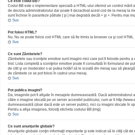
Ce este codul BB?
Codul BB este o implementare specială a HTML-ului oferind un control mărit al 
de decizia administratorului dar poate fi dezactivat acest cod de la mesaj la me
sunt închise în paranteze pătrate [ şi ] mai degrabă decât < şi >. Pentru mai mu
Sus
Pot folosi HTML?
Nu. Nu se poate folosi cod HTML care să fie trimis la browser ca şi cod HTML. 
Sus
Ce sunt Zâmbetele?
Zâmbetele sau iconiţele emotive sunt imagini mici care pot fi folosite pentru
trist. Lista completă a iconiţelor emotive poate fi consultată în formularul de p
de citit şi un moderator s-ar putea hotărî să le scoată din mesaj sau să ştearg
de zâmbete ce se pot folosi în cadrul unui mesaj.
Sus
Pot publica imagini?
Da, imaginile pot fi afişate în mesajele dumneavoastră. Dacă administratorul a pe
către o imagine stocată pe un server accesibil publicului, cum ar fi http://www
dumneavoastră (doar dacă este un server public), nici cu imagini stocate în spa
Pentru a afişa imaginea, folosiţi eticheta codului BB [img].
Sus
Ce sunt anunţurile globale?
Anunţurile globale conţin informaţii importante şi este indicat să le citiţi cât d