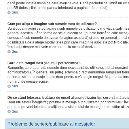
dacă poate instala limba de care aveţi nevoie. Dacă pachetul de limbă nu există,
phpBB (folosiţi link-ul din partea inferioară a paginilor forumului)
Sus
Cum pot afişa o imagine sub numele meu de utilizator?
Sunt două imagini ce pot apărea sub numele de utilizator când vizualizaţi mesaj
general acestea luând forma de stele, blocuri sau puncte indicând câte mesaje
cunoscută sub numele de avatar (imagine asociată) şi este, în general, unică sa
posibilitatea de a alege modalitatea prin care imaginile asociate pot fi folosite
întrebaţi-l despre motivele care au dus la această decizie.
Sus
Care este rangul meu şi cum il pot schimba?
Rangurile, care apar sub numele dumneavoastră de utilizator, indică numărul de
administratorii). În general, nu puteţi schimba direct denumirea rangurilor for
de forum scriind mesaje inutile doar pentru a vă creşte rangul. Majoritatea foru
numărul de mesaje scrise.
Sus
De ce când folosesc legătura de email al unui utilizator îmi cere să mă aute
Doar utilizatorii înregistraţi pot trimite mesaje altor utilizatori prin formularul
pentru a preveni folosirea maliţioasa a sistemului de mesagerie de către utiliz
Sus
Probleme de scriere/publicare al mesajelor