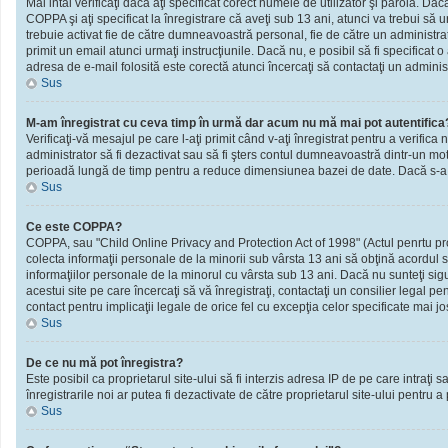
Mai intâi verificaţi dacă aţi specificat corect numele de utilizator şi parola. D
COPPA şi aţi specificat la înregistrare că aveţi sub 13 ani, atunci va trebui să urm
trebuie activat fie de către dumneavoastră personal, fie de către un administrato
primit un email atunci urmaţi instrucţiunile. Dacă nu, e posibil să fi specificat
adresa de e-mail folosită este corectă atunci încercaţi să contactaţi un administ
Sus
M-am înregistrat cu ceva timp în urmă dar acum nu mă mai pot autentifica
Verificaţi-vă mesajul pe care l-aţi primit când v-aţi înregistrat pentru a verifica 
administrator să fi dezactivat sau să fi şters contul dumneavoastră dintr-un mot
perioadă lungă de timp pentru a reduce dimensiunea bazei de date. Dacă s-a întâm
Sus
Ce este COPPA?
COPPA, sau "Child Online Privacy and Protection Act of 1998" (Actul penrtu prote
colecta informaţii personale de la minorii sub vârsta 13 ani să obţină acordul sc
informaţiilor personale de la minorul cu vârsta sub 13 ani. Dacă nu sunteţi sig
acestui site pe care încercaţi să vă înregistraţi, contactaţi un consilier legal p
contact pentru implicaţii legale de orice fel cu excepţia celor specificate mai jo
Sus
De ce nu mă pot înregistra?
Este posibil ca proprietarul site-ului să fi interzis adresa IP de pe care intraţi
înregistrarile noi ar putea fi dezactivate de către proprietarul site-ului pentru a
Sus