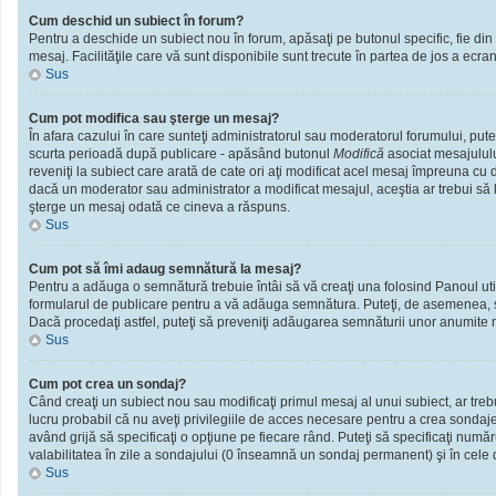
Cum deschid un subiect în forum?
Pentru a deschide un subiect nou în forum, apăsaţi pe butonul specific, fie din f
mesaj. Facilităţile care vă sunt disponibile sunt trecute în partea de jos a ecra
Sus
Cum pot modifica sau şterge un mesaj?
În afara cazului în care sunteţi administratorul sau moderatorul forumului, put
scurta perioadă după publicare - apăsând butonul
Modifică
asociat mesajululu
reveniţi la subiect care arată de cate ori aţi modificat acel mesaj împreuna cu
dacă un moderator sau administrator a modificat mesajul, aceştia ar trebui să l
şterge un mesaj odată ce cineva a răspuns.
Sus
Cum pot să îmi adaug semnătură la mesaj?
Pentru a adăuga o semnătură trebuie întâi să vă creaţi una folosind Panoul util
formularul de publicare pentru a vă adăuga semnătura. Puteţi, de asemenea, 
Dacă procedaţi astfel, puteţi să preveniţi adăugarea semnăturii unor anumite m
Sus
Cum pot crea un sondaj?
Când creaţi un subiect nou sau modificaţi primul mesaj al unui subiect, ar treb
lucru probabil că nu aveţi privilegiile de acces necesare pentru a crea sondaje.
având grijă să specificaţi o opţiune pe fiecare rând. Puteţi să specificaţi numărul
valabilitatea în zile a sondajului (0 înseamnă un sondaj permanent) şi în cele d
Sus