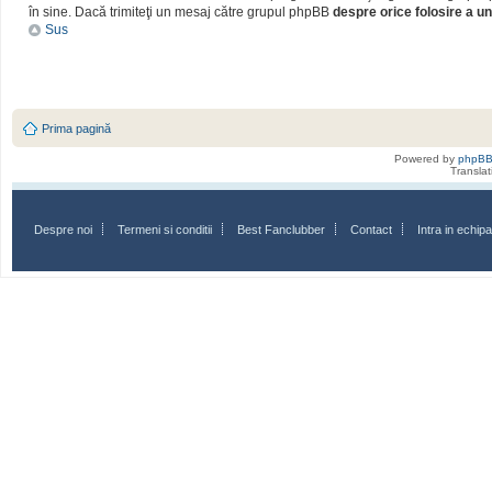
în sine. Dacă trimiteţi un mesaj către grupul phpBB
despre orice folosire a un
Sus
Prima pagină
Powered by
phpB
Transla
Despre noi
Termeni si conditii
Best Fanclubber
Contact
Intra in echi