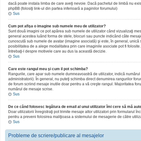
dacă poate instala limba de care aveţi nevoie. Dacă pachetul de limbă nu există,
phpBB (folosiţi link-ul din partea inferioară a paginilor forumului)
Sus
Cum pot afişa o imagine sub numele meu de utilizator?
Sunt două imagini ce pot apărea sub numele de utilizator când vizualizaţi mesaj
general acestea luând forma de stele, blocuri sau puncte indicând câte mesaje
cunoscută sub numele de avatar (imagine asociată) şi este, în general, unică sa
posibilitatea de a alege modalitatea prin care imaginile asociate pot fi folosite
întrebaţi-l despre motivele care au dus la această decizie.
Sus
Care este rangul meu şi cum il pot schimba?
Rangurile, care apar sub numele dumneavoastră de utilizator, indică numărul de
administratorii). În general, nu puteţi schimba direct denumirea rangurilor for
de forum scriind mesaje inutile doar pentru a vă creşte rangul. Majoritatea foru
numărul de mesaje scrise.
Sus
De ce când folosesc legătura de email al unui utilizator îmi cere să mă aute
Doar utilizatorii înregistraţi pot trimite mesaje altor utilizatori prin formularul
pentru a preveni folosirea maliţioasa a sistemului de mesagerie de către utiliz
Sus
Probleme de scriere/publicare al mesajelor