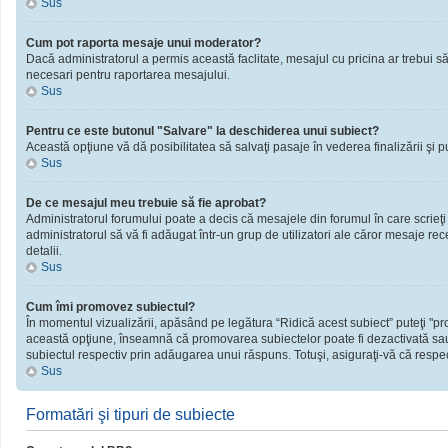
Sus
Cum pot raporta mesaje unui moderator?
Dacă administratorul a permis această faclitate, mesajul cu pricina ar trebui să
necesari pentru raportarea mesajului.
Sus
Pentru ce este butonul "Salvare" la deschiderea unui subiect?
Această opţiune vă dă posibilitatea să salvaţi pasaje în vederea finalizării şi publ
Sus
De ce mesajul meu trebuie să fie aprobat?
Administratorul forumului poate a decis că mesajele din forumul în care scrieţi
administratorul să vă fi adăugat într-un grup de utilizatori ale căror mesaje rec
detalii.
Sus
Cum îmi promovez subiectul?
În momentul vizualizării, apăsând pe legătura “Ridică acest subiect” puteţi "
această opţiune, înseamnă că promovarea subiectelor poate fi dezactivată sau
subiectul respectiv prin adăugarea unui răspuns. Totuşi, asiguraţi-vă că respect
Sus
Formatări şi tipuri de subiecte