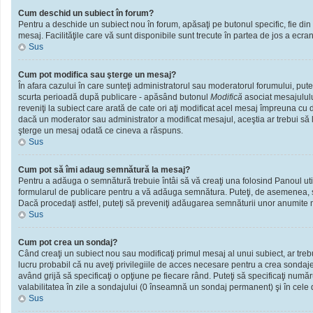
Cum deschid un subiect în forum?
Pentru a deschide un subiect nou în forum, apăsaţi pe butonul specific, fie din f
mesaj. Facilităţile care vă sunt disponibile sunt trecute în partea de jos a ecra
Sus
Cum pot modifica sau şterge un mesaj?
În afara cazului în care sunteţi administratorul sau moderatorul forumului, put
scurta perioadă după publicare - apăsând butonul
Modifică
asociat mesajululu
reveniţi la subiect care arată de cate ori aţi modificat acel mesaj împreuna cu
dacă un moderator sau administrator a modificat mesajul, aceştia ar trebui să l
şterge un mesaj odată ce cineva a răspuns.
Sus
Cum pot să îmi adaug semnătură la mesaj?
Pentru a adăuga o semnătură trebuie întâi să vă creaţi una folosind Panoul util
formularul de publicare pentru a vă adăuga semnătura. Puteţi, de asemenea, 
Dacă procedaţi astfel, puteţi să preveniţi adăugarea semnăturii unor anumite m
Sus
Cum pot crea un sondaj?
Când creaţi un subiect nou sau modificaţi primul mesaj al unui subiect, ar treb
lucru probabil că nu aveţi privilegiile de acces necesare pentru a crea sondaje.
având grijă să specificaţi o opţiune pe fiecare rând. Puteţi să specificaţi numărul
valabilitatea în zile a sondajului (0 înseamnă un sondaj permanent) şi în cele d
Sus