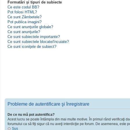
Formatări şi tipuri de subiecte
Ce este codul BB?
Pot folosi HTML?
Ce sunt Zâmbetele?
Pot publica imagini?
Ce sunt anunţurile globale?
Ce sunt anunţurile?
Ce sunt subiectele importante?
Ce sunt subiectele blocate/încuiate?
Ce sunt iconiţele de subiect?
Probleme de autentificare şi înregistrare
De ce nu mă pot autentifica?
Acest lucru se poate întâmpla din mai multe motive. În primul rând verificaţi dac
forumului ca să fiţi sigur că nu aveţi interdicţie pe forum. De asemenea, este po
Sus