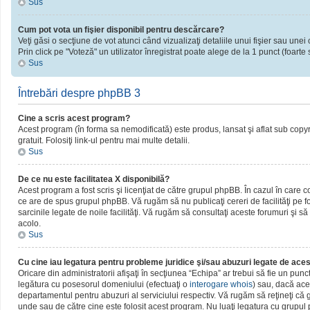
Sus
Cum pot vota un fişier disponibil pentru descărcare?
Veţi găsi o secţiune de vot atunci când vizualizaţi detaliile unui fişier sau unei 
Prin click pe "Voteză" un utilizator înregistrat poate alege de la 1 punct (foarte 
Sus
Întrebări despre phpBB 3
Cine a scris acest program?
Acest program (în forma sa nemodificată) este produs, lansat şi aflat sub copy
gratuit. Folosiţi link-ul pentru mai multe detalii.
Sus
De ce nu este facilitatea X disponibilă?
Acest program a fost scris şi licenţiat de către grupul phpBB. În cazul în care c
ce are de spus grupul phpBB. Vă rugăm să nu publicaţi cereri de facilităţi pe
sarcinile legate de noile facilităţi. Vă rugăm să consultaţi aceste forumuri şi să
acolo.
Sus
Cu cine iau legatura pentru probleme juridice şi/sau abuzuri legate de ac
Oricare din administratorii afişaţi în secţiunea “Echipa” ar trebui să fie un pun
legătura cu posesorul domeniului (efectuaţi o
interogare whois
) sau, dacă ace
departamentul pentru abuzuri al serviciului respectiv. Vă rugăm să reţineţi c
unde sau de către cine este folosit acest program. Nu luaţi legatura cu grupu