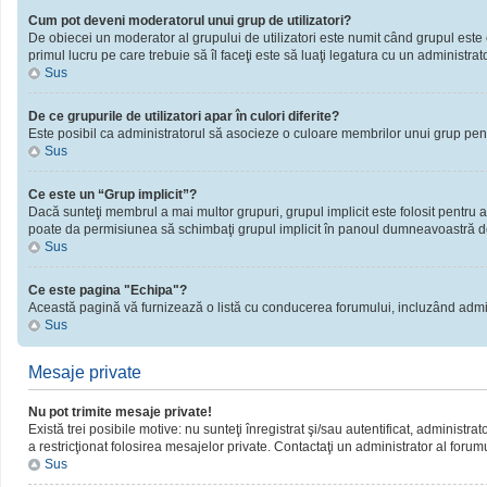
Cum pot deveni moderatorul unui grup de utilizatori?
De obiecei un moderator al grupului de utilizatori este numit când grupul este cr
primul lucru pe care trebuie să îl faceţi este să luaţi legatura cu un administrator
Sus
De ce grupurile de utilizatori apar în culori diferite?
Este posibil ca administratorul să asocieze o culoare membrilor unui grup pent
Sus
Ce este un “Grup implicit”?
Dacă sunteţi membrul a mai multor grupuri, grupul implicit este folosit pentru a
poate da permisiunea să schimbaţi grupul implicit în panoul dumneavoastră d
Sus
Ce este pagina "Echipa"?
Această pagină vă furnizează o listă cu conducerea forumului, incluzând admini
Sus
Mesaje private
Nu pot trimite mesaje private!
Există trei posibile motive: nu sunteţi înregistrat şi/sau autentificat, administra
a restricţionat folosirea mesajelor private. Contactaţi un administrator al forum
Sus