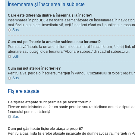
Însemnarea şi înscrierea la subiecte
Care este diferenţa dintre a însemna şi a înscrie?
Însemnarea în phpBB3 este foarte asemănătoare cu însemnarea în navigatorul 
mai târziu la subiect. Înscriindu-vă, veţi fi notificat când va fi publicat un rasp
Sus
Cum mă pot înscrie la anumite subiecte sau forumuri?
Pentru a vă înscrie la un anumit forum, odata intrat în acel forum, folosiţi link
abonare sau puteţi folosi legătura “Abonare subiect” din cadrul subiectului.
Sus
Cum imi pot şterge înscrierile?
Pentru a vă şterge o înscriere, mergeţi în Panoul utilizatorului şi folosiţi legături
Sus
Fişiere ataşate
Ce fişiere ataşate sunt permise pe acest forum?
Fiecare administrator de forum poate permite sau restricţiona anumite tipuri de 
forumului pentru asistenţă.
Sus
Cum pot găsi toate fişierele ataşate proprii?
Pentru a găsi lista fişierelor ataşate încărcate de dumneavoastră, mergeţi în Pano