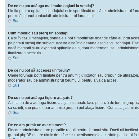
De ce nu pot adăuga mai multe opţiuni la sondaj?
Limita pentru opţiunile sondajului este specificată de către administratorul fo
permisă, atunci contactaţi administratorul forumului.
Sus
Cum modific sau şterg un sondaj?
Ca şi în cazul mesajelor, sondajele pot fi modificate doar de către autorul ace
pe primul mesaj din subiect; acesta este întotdeauna asociat cu sondajul. Dacă n
dacă membrii şi-au exprimat opţiunile deja, doar moderatorii sau administratori
finalizarea acestuia.
Sus
De ce nu pot să accesez un forum?
Unele forumuri pot fi limitate pentru anumiţi utilizatori sau grupuri de utilizato
moderator sau pe administratorul forumului pentru a vă da acces.
Sus
De ce nu pot adăuga fişiere ataşate?
Abilitatea de a adăuga fişiere ataşate se poate face pe bază de forum, grup, sau 
să scrieţi, sau poate doar anumite grupuri pot ataşa fişiere. Contactaţi administ
Sus
De ce am primit un avertisment?
Fiecare administrator are propriile reguli pentru forumul său. Dacă aţi încălcat
grupul phpBB nu are nimic de-a face cu avertismentele acordate pe site-ul în ca