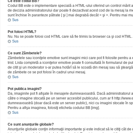
Ce este codul BB?
Codul BB este o implementare specială a HTML-ului oferind un control mărit al 
de decizia administratorului dar poate fi dezactivat acest cod de la mesaj la me
sunt închise în paranteze pătrate [ şi ] mai degrabă decât < şi >. Pentru mai mu
Sus
Pot folosi HTML?
Nu. Nu se poate folosi cod HTML care să fie trimis la browser ca şi cod HTML. 
Sus
Ce sunt Zâmbetele?
Zâmbetele sau iconiţele emotive sunt imagini mici care pot fi folosite pentru
trist. Lista completă a iconiţelor emotive poate fi consultată în formularul de p
de citit şi un moderator s-ar putea hotărî să le scoată din mesaj sau să ştearg
de zâmbete ce se pot folosi în cadrul unui mesaj.
Sus
Pot publica imagini?
Da, imaginile pot fi afişate în mesajele dumneavoastră. Dacă administratorul a pe
către o imagine stocată pe un server accesibil publicului, cum ar fi http://www
dumneavoastră (doar dacă este un server public), nici cu imagini stocate în spa
Pentru a afişa imaginea, folosiţi eticheta codului BB [img].
Sus
Ce sunt anunţurile globale?
Anunţurile globale conţin informaţii importante şi este indicat să le citiţi cât d