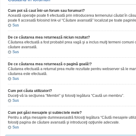
Cum pot să caut într-un forum sau forumuri?
Această operaţie poate fi efectuată prin introducerea termenului căutat în că
poate fi accesată folosind link-ul “Căutare avansată” localizat pe toate paginil
Sus
De ce căutarea mea returnează niciun rezultat?
Căutarea efectuată a fost probabil prea vagă şi a inclus mulţi termeni comuni ca
căutare avansată.
Sus
De ce căutarea mea returnează o pagină goală!?
Căutarea efectuată a returnat prea multe rezultate pentru webserver să le manipul
căutarea este efectuată.
Sus
Cum pot căuta utilizatori?
Duceţi-vă la secţiunea “Membri” şi folosiţi legătura “Caută un membru”.
Sus
Cum pot găsi mesajele şi subiectele mele?
Pentru a afişa mesajele dumneavoastră folosiţi legătura “Căută mesajele utilizat
folosiţi pagina de căutare avansată şi introduceţi opţiunile adecvate.
Sus