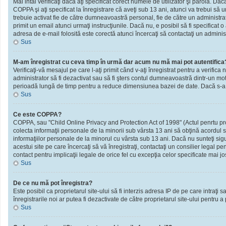
Mai intâi verificaţi dacă aţi specificat corect numele de utilizator şi parola. D
COPPA şi aţi specificat la înregistrare că aveţi sub 13 ani, atunci va trebui să urm
trebuie activat fie de către dumneavoastră personal, fie de către un administrato
primit un email atunci urmaţi instrucţiunile. Dacă nu, e posibil să fi specificat
adresa de e-mail folosită este corectă atunci încercaţi să contactaţi un administ
Sus
M-am înregistrat cu ceva timp în urmă dar acum nu mă mai pot autentifica
Verificaţi-vă mesajul pe care l-aţi primit când v-aţi înregistrat pentru a verifica 
administrator să fi dezactivat sau să fi şters contul dumneavoastră dintr-un mot
perioadă lungă de timp pentru a reduce dimensiunea bazei de date. Dacă s-a întâm
Sus
Ce este COPPA?
COPPA, sau "Child Online Privacy and Protection Act of 1998" (Actul penrtu prote
colecta informaţii personale de la minorii sub vârsta 13 ani să obţină acordul sc
informaţiilor personale de la minorul cu vârsta sub 13 ani. Dacă nu sunteţi sig
acestui site pe care încercaţi să vă înregistraţi, contactaţi un consilier legal p
contact pentru implicaţii legale de orice fel cu excepţia celor specificate mai jo
Sus
De ce nu mă pot înregistra?
Este posibil ca proprietarul site-ului să fi interzis adresa IP de pe care intraţi
înregistrarile noi ar putea fi dezactivate de către proprietarul site-ului pentru a
Sus