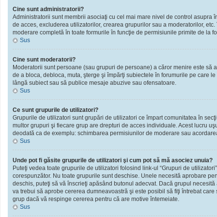
Cine sunt administratorii?
Administratorii sunt membrii asociaţi cu cel mai mare nivel de control asupra în
de acces, excluderea utilizatorilor, crearea grupurilor sau a moderatorilor, et
moderare completă în toate formurile în funcţie de permisiunile primite de la f
Sus
Cine sunt moderatorii?
Moderatorii sunt persoane (sau grupuri de persoane) a căror menire este să ai
de a bloca, debloca, muta, şterge şi împărţi subiectele în forumurile pe care le
lângă subiect sau să publice mesaje abuzive sau ofensatoare.
Sus
Ce sunt grupurile de utilizatori?
Grupurile de utilizatori sunt grupări de utilizatori ce împart comunitatea în secţ
multor grupuri şi fiecare grup are drepturi de acces individuale. Acest lucru u
deodată ca de exemplu: schimbarea permisiunilor de moderare sau acordarea ac
Sus
Unde pot fi găsite grupurile de utilizatori şi cum pot să mă asociez unuia?
Puteţi vedea toate grupurile de utilizatori folosind link-ul “Grupuri de utilizator
corespunzător. Nu toate grupurile sunt deschise. Unele necesită aprobare pentr
deschis, puteţi să vă înscrieţi apăsând butonul adecvat. Dacă grupul necesită
va trebui să aprobe cererea dumneavoastră şi este posibil să fiţi întrebat care
grup dacă vă respinge cererea pentru că are motive întemeiate.
Sus