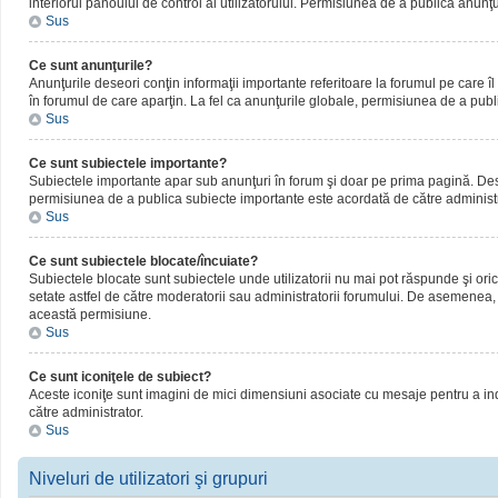
interiorul panoului de control al utilizatorului. Permisiunea de a publica anunţ
Sus
Ce sunt anunţurile?
Anunţurile deseori conţin informaţii importante referitoare la forumul pe care îl 
în forumul de care aparţin. La fel ca anunţurile globale, permisiunea de a publ
Sus
Ce sunt subiectele importante?
Subiectele importante apar sub anunţuri în forum şi doar pe prima pagină. Deseor
permisiunea de a publica subiecte importante este acordată de către administr
Sus
Ce sunt subiectele blocate/încuiate?
Subiectele blocate sunt subiectele unde utilizatorii nu mai pot răspunde şi oric
setate astfel de către moderatorii sau administratorii forumului. De asemenea, 
această permisiune.
Sus
Ce sunt iconiţele de subiect?
Aceste iconiţe sunt imagini de mici dimensiuni asociate cu mesaje pentru a ind
către administrator.
Sus
Niveluri de utilizatori şi grupuri