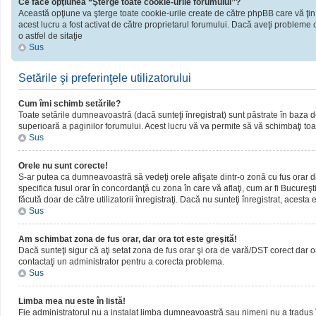
Ce face opţiunea “Şterge toate cookie-urile forumului”?
Această opţiune va şterge toate cookie-urile create de către phpBB care vă ţin
acest lucru a fost activat de către proprietarul forumului. Dacă aveţi probleme 
o astfel de sitaţie
Sus
Setările şi preferinţele utilizatorului
Cum îmi schimb setările?
Toate setările dumneavoastră (dacă sunteţi înregistrat) sunt păstrate în baza de d
superioară a paginilor forumului. Acest lucru vă va permite să vă schimbaţi toate
Sus
Orele nu sunt corecte!
S-ar putea ca dumneavoastră să vedeţi orele afişate dintr-o zonă cu fus orar dif
specifica fusul orar în concordanţă cu zona în care vă aflaţi, cum ar fi Bucureşti
făcută doar de către utilizatorii înregistraţi. Dacă nu sunteţi înregistrat, acest
Sus
Am schimbat zona de fus orar, dar ora tot este greşită!
Dacă sunteţi sigur că aţi setat zona de fus orar şi ora de vară/DST corect dar o
contactaţi un administrator pentru a corecta problema.
Sus
Limba mea nu este în listă!
Fie administratorul nu a instalat limba dumneavoastră sau nimeni nu a tradus î