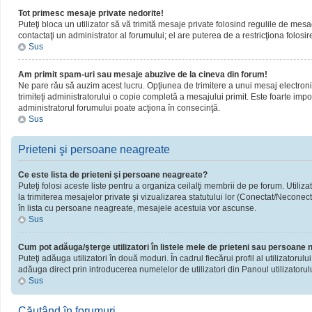
Tot primesc mesaje private nedorite!
Puteţi bloca un utilizator să vă trimită mesaje private folosind regulile de mesa
contactaţi un administrator al forumului; el are puterea de a restricţiona folosir
Sus
Am primit spam-uri sau mesaje abuzive de la cineva din forum!
Ne pare rău să auzim acest lucru. Opţiunea de trimitere a unui mesaj electronic 
trimiteţi administratorului o copie completă a mesajului primit. Este foarte impor
administratorul forumului poate acţiona în consecinţă.
Sus
Prieteni şi persoane neagreate
Ce este lista de prieteni şi persoane neagreate?
Puteţi folosi aceste liste pentru a organiza ceilalţi membrii de pe forum. Utiliza
la trimiterea mesajelor private şi vizualizarea statutului lor (Conectat/Neconect
în lista cu persoane neagreate, mesajele acestuia vor ascunse.
Sus
Cum pot adăuga/şterge utilizatori în listele mele de prieteni sau persoane
Puteţi adăuga utilizatori în două moduri. În cadrul fiecărui profil al utilizatorul
adăuga direct prin introducerea numelelor de utilizatori din Panoul utilizatorulu
Sus
Căutând în forumuri