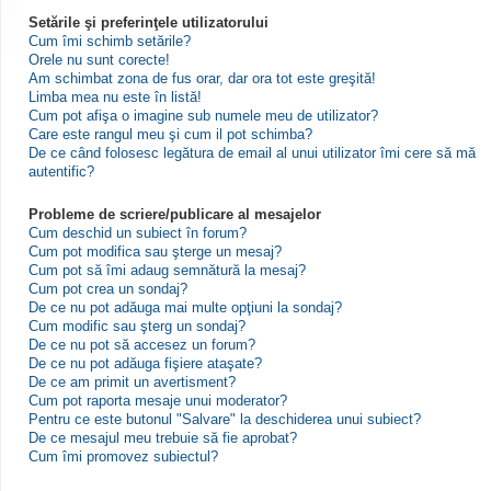
Setările şi preferinţele utilizatorului
Cum îmi schimb setările?
Orele nu sunt corecte!
Am schimbat zona de fus orar, dar ora tot este greşită!
Limba mea nu este în listă!
Cum pot afişa o imagine sub numele meu de utilizator?
Care este rangul meu şi cum il pot schimba?
De ce când folosesc legătura de email al unui utilizator îmi cere să mă
autentific?
Probleme de scriere/publicare al mesajelor
Cum deschid un subiect în forum?
Cum pot modifica sau şterge un mesaj?
Cum pot să îmi adaug semnătură la mesaj?
Cum pot crea un sondaj?
De ce nu pot adăuga mai multe opţiuni la sondaj?
Cum modific sau şterg un sondaj?
De ce nu pot să accesez un forum?
De ce nu pot adăuga fişiere ataşate?
De ce am primit un avertisment?
Cum pot raporta mesaje unui moderator?
Pentru ce este butonul "Salvare" la deschiderea unui subiect?
De ce mesajul meu trebuie să fie aprobat?
Cum îmi promovez subiectul?