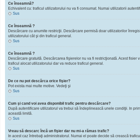
Ce înseamnă?
Echivalent cu: traficul utilizatorului nu va fi consumat. Numai utilizatorii autentif
Sus
Ce înseamnă ?
Descărcare cu anumite restricţii. Descărcare permisă doar utilizatorilor înregistra
utilizatorului cât şi din traficul general.
Sus
Ce înseamnă ?
Descărcare gratuită. Descărcarea fişierelor nu va fi restricţionată. Acest fisier 
traficul alocat utilizatorului dar va reduce traficul general.
Sus
De ce nu pot descărca orice fişier?
Pot exista mai multe motive. Vedeţi şi
Sus
Cum şi cand voi avea disponibil trafic pentru descărcare?
După autentificare utilizatorul va trebui să îndeplinească unele condiţii. In prim
această limită.
Sus
Vreau să descarc încă un fişier dar nu mi-a rămas trafic?
In acest caz întrebaţi administratorul. Numai el poate decide să crească traficu