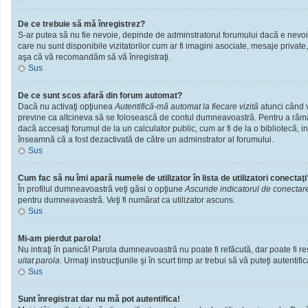
De ce trebuie să mă înregistrez?
S-ar putea să nu fie nevoie, depinde de adminstratorul forumului dacă e nevoie 
care nu sunt disponibile vizitatorilor cum ar fi imagini asociate, mesaje private
aşa că vă recomandăm să vă înregistraţi.
Sus
De ce sunt scos afară din forum automat?
Dacă nu activaţi opţiunea
Autentifică-mă automat la fiecare vizită
atunci când v
previne ca altcineva să se folosească de contul dumneavoastră. Pentru a rămâne
dacă accesaţi forumul de la un calculator public, cum ar fi de la o bibliotecă, i
înseamnă că a fost dezactivată de către un adminstrator al forumului.
Sus
Cum fac să nu îmi apară numele de utilizator în lista de utilizatori conectaţi
În profilul dumneavoastră veţi găsi o opţiune
Ascunde indicatorul de conectar
pentru dumneavoastră. Veţi fi numărat ca utilizator ascuns.
Sus
Mi-am pierdut parola!
Nu intraţi în panică! Parola dumneavoastră nu poate fi refăcută, dar poate fi res
uitat parola
. Urmaţi instrucţiunile şi în scurt timp ar trebui să vă puteţi autentific
Sus
Sunt înregistrat dar nu mă pot autentifica!