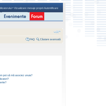
•
ilizatorului
Vizualizare mesaje proprii
Autentificare
FAQ
Căutare avansată
i cum pot să mă asociez unuia?
izatori?
ferite?