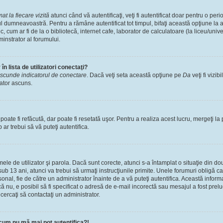
t la fiecare vizită
atunci când vă autentificaţi, veţi fi autentificat doar pentru o pe
l dumneavoastră. Pentru a rămâne autentificat tot timpul, bifaţi această opţiune la 
, cum ar fi de la o bibliotecă, internet cafe, laborator de calculatoare (la liceu/univ
instrator al forumului.
n lista de utilizatori conectaţi?
scunde indicatorul de conectare
. Dacă veţi seta această opţiune pe
Da
veţi fi vizib
zator ascuns.
ate fi refăcută, dar poate fi resetată uşor. Pentru a realiza acest lucru, mergeţi la 
p ar trebui să vă puteţi autentifica.
numele de utilizator şi parola. Dacă sunt corecte, atunci s-a întamplat o situaţie din 
ub 13 ani, atunci va trebui să urmaţi instrucţiunile primite. Unele forumuri obligă ca uti
nal, fie de către un administrator înainte de a vă puteţi autentifica. Această informa
că nu, e posibil să fi specificat o adresă de e-mail incorectă sau mesajul a fost prel
cercaţi să contactaţi un administrator.
cum nu mă mai pot autentifica?!