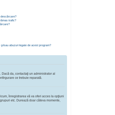
ru descărcare?
rămas trafic?
cărcare?
e şi/sau abuzuri legate de acest program?
a. Dacă da, contactaţi un administrator al
onfirgurare ce trebuie reparată.
cum, înregistrarea vă va oferi acces la opţiuni
a în grupuri etc. Durează doar câteva momente,