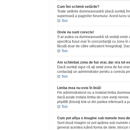
Cum îmi schimb setările?
Toate setările dumneavoastră (dacă sunteţi înreg
superioară a paginilor forumului. Acest lucru vă
Sus
Orele nu sunt corecte!
S-ar putea ca dumneavoastră să vedeţi orele afiş
specifica fusul orar în concordanţă cu zona în c
făcută doar de către utilizatorii înregistraţi. D
Sus
Am schimbat zona de fus orar, dar ora tot es
Dacă sunteţi sigur că aţi setat zona de fus ora
contactaţi un administrator pentru a corecta p
Sus
Limba mea nu este în listă!
Fie administratorul nu a instalat limba dumnea
dacă poate instala limba de care aveţi nevoie. D
phpBB (folosiţi link-ul din partea inferioară a p
Sus
Cum pot afişa o imagine sub numele meu de 
Sunt două imagini ce pot apărea sub numele de u
general acestea luând forma de stele, blocuri