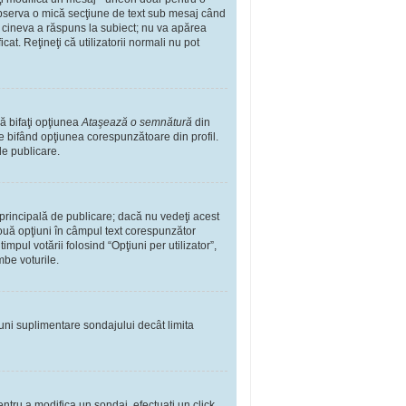
observa o mică secţiune de text sub mesaj când
ă cineva a răspuns la subiect; nu va apărea
t. Reţineţi că utilizatorii normali nu pot
ă bifaţi opţiunea
Ataşează o semnătură
din
 bifând opţiunea corespunzătoare din profil.
de publicare.
rincipală de publicare; dacă nu vedeţi acest
 două opţiuni în câmpul text corespunzător
impul votării folosind “Opţiuni per utilizator”,
mbe voturile.
iuni suplimentare sondajului decât limita
ntru a modifica un sondaj, efectuaţi un click