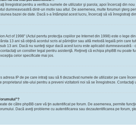
-aţi înregistrat pentru a verifica numele de utilizator şi parola; apoi încercaţi din nou 
contul dumneavoastră dintr-un motiv sau altul. De asemenea, multe forumuri şterg perio
nea bazei de date. Dacă s-a întâmplat acest lucru, încercaţi să vă înregistraţi din n
Act of 1998" (Actul penrtu protecţia copiilor pe Internet din 1998) este o lege din S
ârsta 13 ani să obţină acordul scris al părinţilor sau altă metodă legală prin care tu
 sub 13 ani. Dacă nu sunteţi sigur dacă acest lucru este aplicabil dumneavoastră - ca
i, contactaţi un consilier legal pentru asistenţă. Reţineţi că echipa phpBB nu poate fu
excepţia celor specificate mai jos.
rzis adresa IP de pe care intraţi sau să fi dezactivat numele de utilizator pe care înce
re proprietarul site-ului pentru a preveni vizitatorii noi să se înregistreze. Contactaţ
 forumului”?
reate de către phpBB care vă ţin autentificat pe forum. De asemenea, permite funcţi
l forumului. Dacă aveţi probleme cu autentificarea sau dezautentificarea pe forum, şte