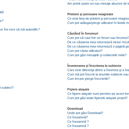
Am primit spam-uri sau mesaje abuzive de la
tă!
Prieteni şi persoane neagreate
Ce este lista de prieteni şi persoane neagre
or?
Cum pot adăuga/şterge utilizatori în listele
tor îmi cere să mă autentific?
Căutând în forumuri
Cum pot să caut într-un forum sau forumuri
De ce căutarea mea returnează niciun rezul
De ce căutarea mea returnează o pagină go
Cum pot căuta utilizatori?
Cum pot găsi mesajele şi subiectele mele?
Însemnarea şi înscrierea la subiecte
Care este diferenţa dintre a însemna şi a în
Cum mă pot înscrie la anumite subiecte sau
Cum imi pot şterge înscrierile?
i subiect?
Fişiere ataşate
Ce fişiere ataşate sunt permise pe acest fo
Cum pot găsi toate fişierele ataşate proprii?
Download
Unde pot găsi Download?
Ce înseamnă?
Ce înseamnă ?
Ce înseamnă ?