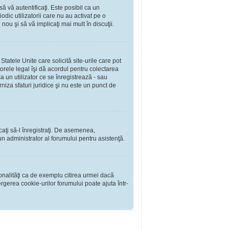
să vă autentificaţi. Este posibil ca un
dic utilizatorii care nu au activat pe o
ou şi să vă implicaţi mai mult în discuţii.
tatele Unite care solicită site-urile care pot
torele legal îşi dă acordul pentru colectarea
 un utilizator ce se înregistrează - sau
rniza sfaturi juridice şi nu este un punct de
rcaţi să-l înregistraţi. De asemenea,
i un administrator al forumului pentru asistenţă.
onalităţi ca de exemplu citirea urmei dacă
rgerea cookie-urilor forumului poate ajuta într-