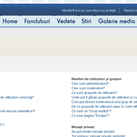
Membri
Fa-ti un cont daca nu ai deja!
Panoul ut
Niveluri de utilizatori şi grupuri
Cine sunt administratorii?
Cine sunt moderatorii?
Ce sunt grupurile de utilizatori?
de utilizatori conectaţi?
Unde pot fi găsite grupurile de utilizatori ş
Cum pot deveni moderatorul unui grup de util
De ce grupurile de utilizatori apar în culori di
mă mai pot autentifica?!
Ce este un “Grup implicit”?
Ce este pagina "Echipa"?
i”?
Mesaje private
Nu pot trimite mesaje private!
Tot primesc mesaje private nedorite!