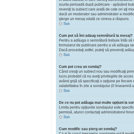
scurta perioadă după publicare - apăsând bu
reveniţi la subiect care arată de cate ori aţi 
dacă un moderator sau administrator a modificat
şterge un mesaj odată ce cineva a răspuns.
Sus
Cum pot să îmi adaug semnătură la mesaj?
Pentru a adăuga o semnătură trebuie întâi să vă
formularul de publicare pentru a vă adăuga se
Dacă procedaţi astfel, puteţi să preveniţi adă
Sus
Cum pot crea un sondaj?
Când creaţi un subiect nou sau modificaţi primu
lucru probabil că nu aveţi privilegiile de acce
având grijă să specificaţi o opţiune pe fiecare r
valabilitatea în zile a sondajului (0 înseamnă 
Sus
De ce nu pot adăuga mai multe opţiuni la so
Limita pentru opţiunile sondajului este specifi
permisă, atunci contactaţi administratorul foru
Sus
Cum modific sau şterg un sondaj?
Ca şi în cazul mesajelor, sondajele pot fi modi