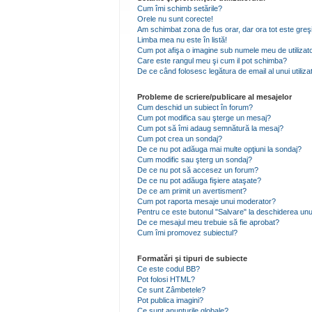
Cum îmi schimb setările?
Orele nu sunt corecte!
Am schimbat zona de fus orar, dar ora tot este greşi
Limba mea nu este în listă!
Cum pot afişa o imagine sub numele meu de utilizat
Care este rangul meu şi cum il pot schimba?
De ce când folosesc legătura de email al unui utiliza
Probleme de scriere/publicare al mesajelor
Cum deschid un subiect în forum?
Cum pot modifica sau şterge un mesaj?
Cum pot să îmi adaug semnătură la mesaj?
Cum pot crea un sondaj?
De ce nu pot adăuga mai multe opţiuni la sondaj?
Cum modific sau şterg un sondaj?
De ce nu pot să accesez un forum?
De ce nu pot adăuga fişiere ataşate?
De ce am primit un avertisment?
Cum pot raporta mesaje unui moderator?
Pentru ce este butonul "Salvare" la deschiderea unu
De ce mesajul meu trebuie să fie aprobat?
Cum îmi promovez subiectul?
Formatări şi tipuri de subiecte
Ce este codul BB?
Pot folosi HTML?
Ce sunt Zâmbetele?
Pot publica imagini?
Ce sunt anunţurile globale?