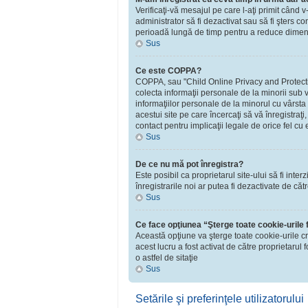
Verificaţi-vă mesajul pe care l-aţi primit când v
administrator să fi dezactivat sau să fi şters 
perioadă lungă de timp pentru a reduce dimensiu
Sus
Ce este COPPA?
COPPA, sau "Child Online Privacy and Protection 
colecta informaţii personale de la minorii sub v
informaţiilor personale de la minorul cu vârsta
acestui site pe care încercaţi să vă înregistraţ
contact pentru implicaţii legale de orice fel cu 
Sus
De ce nu mă pot înregistra?
Este posibil ca proprietarul site-ului să fi inte
înregistrarile noi ar putea fi dezactivate de căt
Sus
Ce face opţiunea “Şterge toate cookie-urile
Această opţiune va şterge toate cookie-urile c
acest lucru a fost activat de către proprietaru
o astfel de sitaţie
Sus
Setările şi preferinţele utilizatorului