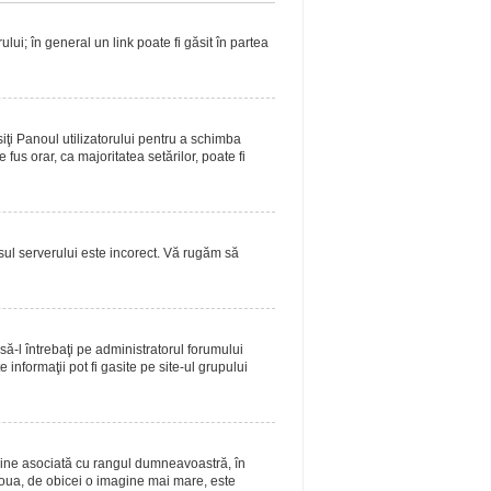
lui; în general un link poate fi găsit în partea
siţi Panoul utilizatorului pentru a schimba
fus orar, ca majoritatea setărilor, poate fi
asul serverului este incorect. Vă rugăm să
ă-l întrebaţi pe administratorul forumului
informaţii pot fi gasite pe site-ul grupului
magine asociată cu rangul dumneavoastră, în
doua, de obicei o imagine mai mare, este