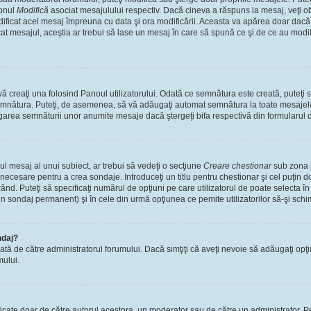
tonul
Modifică
asociat mesajulului respectiv. Dacă cineva a răspuns la mesaj, veţi 
modificat acel mesaj împreuna cu data şi ora modificării. Aceasta va apărea doar dac
 mesajul, aceştia ar trebui să lase un mesaj în care să spună ce şi de ce au modifica
 creaţi una folosind Panoul utilizatorului. Odată ce semnătura este creată, puteţi s
mnătura. Puteţi, de asemenea, să vă adăugaţi automat semnătura la toate mesajele
ugarea semnăturii unor anumite mesaje dacă ştergeţi bifa respectivă din formularul 
l mesaj al unui subiect, ar trebui să vedeţi o secţiune
Creare chestionar
sub zona p
s necesare pentru a crea sondaje. Introduceţi un titlu pentru chestionar şi cel puţin
ând. Puteţi să specificaţi numărul de opţiuni pe care utilizatorul de poate selecta în t
un sondaj permanent) şi în cele din urmă opţiunea ce pemite utilizatorilor să-şi schi
ndaj?
cată de către administratorul forumului. Dacă simţiţi că aveţi nevoie să adăugaţi opţ
mului.
ficate doar de către autorul acestora, un moderator sau de către un administrator. Pe