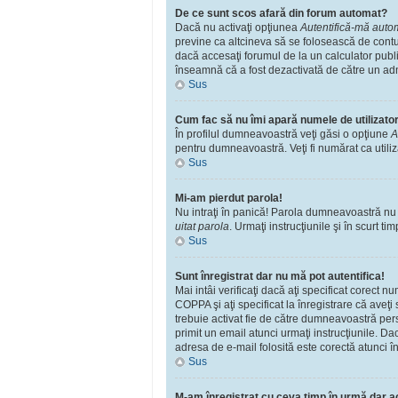
De ce sunt scos afară din forum automat?
Dacă nu activaţi opţiunea
Autentifică-mă automa
previne ca altcineva să se folosească de contu
dacă accesaţi forumul de la un calculator public
înseamnă că a fost dezactivată de către un adm
Sus
Cum fac să nu îmi apară numele de utilizator î
În profilul dumneavoastră veţi găsi o opţiune
A
pentru dumneavoastră. Veţi fi numărat ca utili
Sus
Mi-am pierdut parola!
Nu intraţi în panică! Parola dumneavoastră nu po
uitat parola
. Urmaţi instrucţiunile şi în scurt tim
Sus
Sunt înregistrat dar nu mă pot autentifica!
Mai intâi verificaţi dacă aţi specificat corect 
COPPA şi aţi specificat la înregistrare că aveţi s
trebuie activat fie de către dumneavoastră perso
primit un email atunci urmaţi instrucţiunile. Da
adresa de e-mail folosită este corectă atunci în
Sus
M-am înregistrat cu ceva timp în urmă dar a