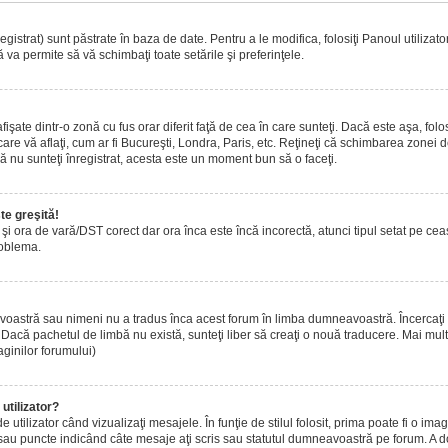
istrat) sunt păstrate în baza de date. Pentru a le modifica, folosiţi Panoul utilizatoru
 va permite să vă schimbaţi toate setările şi preferinţele.
ate dintr-o zonă cu fus orar diferit faţă de cea în care sunteţi. Dacă este aşa, folo
are vă aflaţi, cum ar fi Bucureşti, Londra, Paris, etc. Reţineţi că schimbarea zonei de 
acă nu sunteţi înregistrat, acesta este un moment bun să o faceţi.
te greşită!
r şi ora de vară/DST corect dar ora înca este încă incorectă, atunci tipul setat pe ce
roblema.
voastră sau nimeni nu a tradus înca acest forum în limba dumneavoastră. Încercaţi s
acă pachetul de limbă nu există, sunteţi liber să creaţi o nouă traducere. Mai multe 
aginilor forumului)
utilizator?
tilizator când vizualizaţi mesajele. În funţie de stilul folosit, prima poate fi o i
 sau puncte indicând câte mesaje aţi scris sau statutul dumneavoastră pe forum. A 