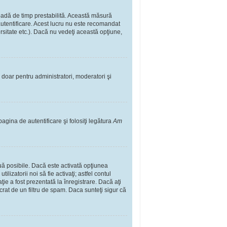
rioadă de timp prestabilită. Această măsură
autentificare. Acest lucru nu este recomandat
ersitate etc.). Dacă nu vedeţi această opţiune,
il doar pentru administratori, moderatori şi
pagina de autentificare şi folosiţi legătura
Am
două posibile. Dacă este activată opţiunea
lizatorii noi să fie activaţi; astfel contul
ţie a fost prezentată la înregistrare. Dacă aţi
ucrat de un filtru de spam. Daca sunteţi sigur că