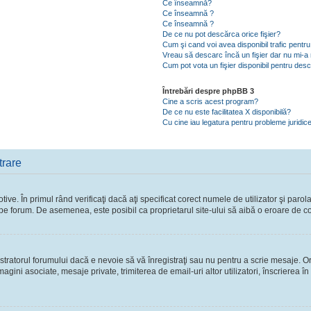
Ce înseamnă?
Ce înseamnă ?
Ce înseamnă ?
De ce nu pot descărca orice fişier?
Cum şi cand voi avea disponibil trafic pent
Vreau să descarc încă un fişier dar nu mi-a 
Cum pot vota un fişier disponibil pentru des
Întrebări despre phpBB 3
Cine a scris acest program?
De ce nu este facilitatea X disponibilă?
Cu cine iau legatura pentru probleme juridic
trare
ve. În primul rând verificaţi dacă aţi specificat corect numele de utilizator şi parol
ie pe forum. De asemenea, este posibil ca proprietarul site-ului să aibă o eroare de c
ratorul forumului dacă e nevoie să vă înregistraţi sau nu pentru a scrie mesaje. Ori
 imagini asociate, mesaje private, trimiterea de email-uri altor utilizatori, înscriere