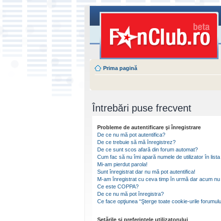
Prima pagină
Întrebări puse frecvent
Probleme de autentificare şi înregistrare
De ce nu mă pot autentifica?
De ce trebuie să mă înregistrez?
De ce sunt scos afară din forum automat?
Cum fac să nu îmi apară numele de utilizator în lista 
Mi-am pierdut parola!
Sunt înregistrat dar nu mă pot autentifica!
M-am înregistrat cu ceva timp în urmă dar acum nu 
Ce este COPPA?
De ce nu mă pot înregistra?
Ce face opţiunea “Şterge toate cookie-urile forumulu
Setările şi preferinţele utilizatorului