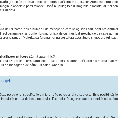
ă) şi este, în general, unică sau personală fiecărui utilizator. Administratorul dec
maginile asociate pot fi folosite. Dacă nu puteţi folosi imaginile asociate, atunci con
stă decizie.
?
de utilizator, indică numărul de mesaje pe care le-aţi scris sau identifică anumiţi 
 direct denumirea rangurilor forumului faţă de cum au fost specificate de către admi
ă creşte rangul. Majoritatea forumurilor nu vor tolera acest lucru şi moderatorii sau
 utilizator îmi cere să mă autentific?
 altor utilizatori prin formularul încorporat de mail şi doar dacă administratorul a activ
lui de mesagerie de către utilizatorii anonimi.
esajelor
ţi pe butonul specific, fie din forum, fie pe ecranul cu subiecte. Este posibil să fie
t trecute în partea de jos a ecranului. Exemplu: Puteţi crea subiecte noi în acest foru
l sau moderatorul forumului, puteţi modifica sau şterge doar propriile mesajele. Pute