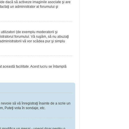
ide dacă să activeze imaginile asociate şi are
tactaţi un administrator al forumului şi
utilizatori (de exemplu moderatorii şi
nistratorul forumului. Vă rugăm, să nu abuzaţi
 administratorii vă vor scădea pur şi simplu
at această facilitate. Acest lucru se întamplă
 nevoie să vă înregistraţi înainte de a scrie un
m, Puteţi vota în sondaje, etc.
ţi modifica un mesaj - uneori doar pentru o