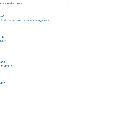
 cineva din forum!
ate?
 mele de prieteni sau persoane neagreate?
?
tat?
ală!?
scrie?
 forumuri?
rum?