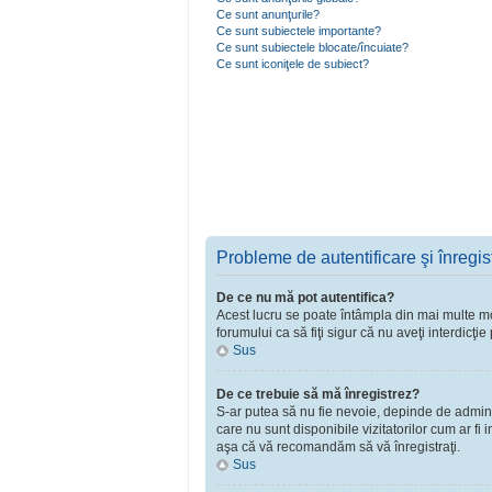
Ce sunt anunţurile?
Ce sunt subiectele importante?
Ce sunt subiectele blocate/încuiate?
Ce sunt iconiţele de subiect?
Probleme de autentificare şi înregis
De ce nu mă pot autentifica?
Acest lucru se poate întâmpla din mai multe moti
forumului ca să fiţi sigur că nu aveţi interdicţ
Sus
De ce trebuie să mă înregistrez?
S-ar putea să nu fie nevoie, depinde de adminst
care nu sunt disponibile vizitatorilor cum ar fi
aşa că vă recomandăm să vă înregistraţi.
Sus