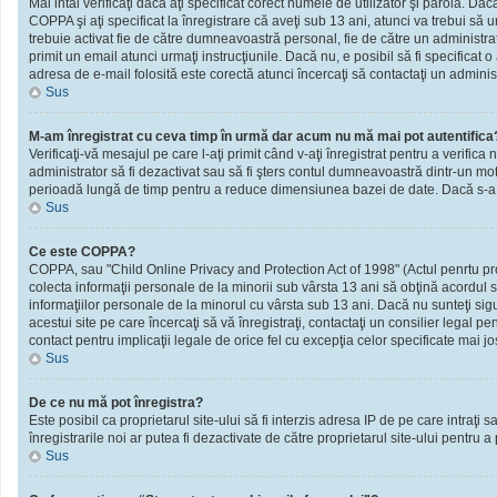
Mai intâi verificaţi dacă aţi specificat corect numele de utilizator şi parola. D
COPPA şi aţi specificat la înregistrare că aveţi sub 13 ani, atunci va trebui să urm
trebuie activat fie de către dumneavoastră personal, fie de către un administrato
primit un email atunci urmaţi instrucţiunile. Dacă nu, e posibil să fi specificat
adresa de e-mail folosită este corectă atunci încercaţi să contactaţi un administ
Sus
M-am înregistrat cu ceva timp în urmă dar acum nu mă mai pot autentifica
Verificaţi-vă mesajul pe care l-aţi primit când v-aţi înregistrat pentru a verifica 
administrator să fi dezactivat sau să fi şters contul dumneavoastră dintr-un mot
perioadă lungă de timp pentru a reduce dimensiunea bazei de date. Dacă s-a întâm
Sus
Ce este COPPA?
COPPA, sau "Child Online Privacy and Protection Act of 1998" (Actul penrtu prote
colecta informaţii personale de la minorii sub vârsta 13 ani să obţină acordul sc
informaţiilor personale de la minorul cu vârsta sub 13 ani. Dacă nu sunteţi sig
acestui site pe care încercaţi să vă înregistraţi, contactaţi un consilier legal p
contact pentru implicaţii legale de orice fel cu excepţia celor specificate mai jo
Sus
De ce nu mă pot înregistra?
Este posibil ca proprietarul site-ului să fi interzis adresa IP de pe care intraţi
înregistrarile noi ar putea fi dezactivate de către proprietarul site-ului pentru a
Sus