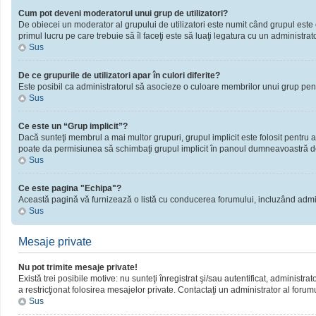
Cum pot deveni moderatorul unui grup de utilizatori?
De obiecei un moderator al grupului de utilizatori este numit când grupul este cr
primul lucru pe care trebuie să îl faceţi este să luaţi legatura cu un administrator
Sus
De ce grupurile de utilizatori apar în culori diferite?
Este posibil ca administratorul să asocieze o culoare membrilor unui grup pent
Sus
Ce este un “Grup implicit”?
Dacă sunteţi membrul a mai multor grupuri, grupul implicit este folosit pentru a
poate da permisiunea să schimbaţi grupul implicit în panoul dumneavoastră d
Sus
Ce este pagina "Echipa"?
Această pagină vă furnizează o listă cu conducerea forumului, incluzând admini
Sus
Mesaje private
Nu pot trimite mesaje private!
Există trei posibile motive: nu sunteţi înregistrat şi/sau autentificat, administra
a restricţionat folosirea mesajelor private. Contactaţi un administrator al forum
Sus