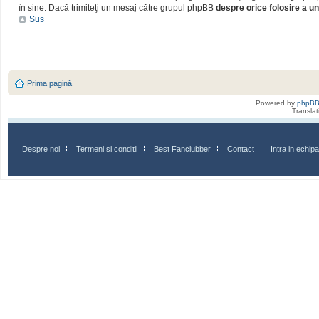
în sine. Dacă trimiteţi un mesaj către grupul phpBB
despre orice folosire a un
Sus
Prima pagină
Powered by
phpB
Transla
Despre noi
Termeni si conditii
Best Fanclubber
Contact
Intra in echi