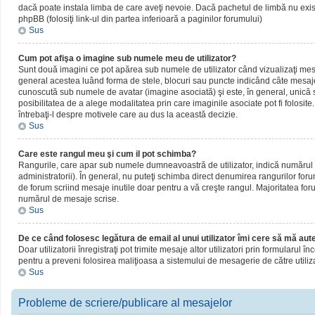
dacă poate instala limba de care aveţi nevoie. Dacă pachetul de limbă nu există,
phpBB (folosiţi link-ul din partea inferioară a paginilor forumului)
Sus
Cum pot afişa o imagine sub numele meu de utilizator?
Sunt două imagini ce pot apărea sub numele de utilizator când vizualizaţi mesaj
general acestea luând forma de stele, blocuri sau puncte indicând câte mesaje
cunoscută sub numele de avatar (imagine asociată) şi este, în general, unică sa
posibilitatea de a alege modalitatea prin care imaginile asociate pot fi folosite
întrebaţi-l despre motivele care au dus la această decizie.
Sus
Care este rangul meu şi cum il pot schimba?
Rangurile, care apar sub numele dumneavoastră de utilizator, indică numărul de
administratorii). În general, nu puteţi schimba direct denumirea rangurilor for
de forum scriind mesaje inutile doar pentru a vă creşte rangul. Majoritatea foru
numărul de mesaje scrise.
Sus
De ce când folosesc legătura de email al unui utilizator îmi cere să mă aute
Doar utilizatorii înregistraţi pot trimite mesaje altor utilizatori prin formularul
pentru a preveni folosirea maliţioasa a sistemului de mesagerie de către utiliz
Sus
Probleme de scriere/publicare al mesajelor