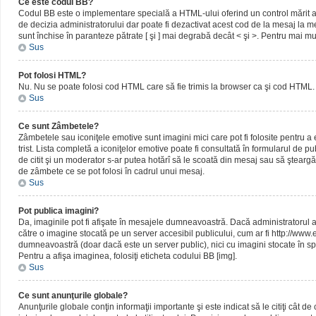
Ce este codul BB?
Codul BB este o implementare specială a HTML-ului oferind un control mărit al 
de decizia administratorului dar poate fi dezactivat acest cod de la mesaj la me
sunt închise în paranteze pătrate [ şi ] mai degrabă decât < şi >. Pentru mai mu
Sus
Pot folosi HTML?
Nu. Nu se poate folosi cod HTML care să fie trimis la browser ca şi cod HTML. 
Sus
Ce sunt Zâmbetele?
Zâmbetele sau iconiţele emotive sunt imagini mici care pot fi folosite pentru
trist. Lista completă a iconiţelor emotive poate fi consultată în formularul de p
de citit şi un moderator s-ar putea hotărî să le scoată din mesaj sau să ştearg
de zâmbete ce se pot folosi în cadrul unui mesaj.
Sus
Pot publica imagini?
Da, imaginile pot fi afişate în mesajele dumneavoastră. Dacă administratorul a pe
către o imagine stocată pe un server accesibil publicului, cum ar fi http://www
dumneavoastră (doar dacă este un server public), nici cu imagini stocate în spa
Pentru a afişa imaginea, folosiţi eticheta codului BB [img].
Sus
Ce sunt anunţurile globale?
Anunţurile globale conţin informaţii importante şi este indicat să le citiţi cât d