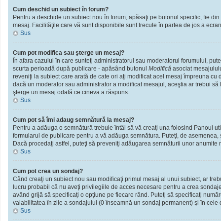
Cum deschid un subiect în forum?
Pentru a deschide un subiect nou în forum, apăsaţi pe butonul specific, fie din f
mesaj. Facilităţile care vă sunt disponibile sunt trecute în partea de jos a ecra
Sus
Cum pot modifica sau şterge un mesaj?
În afara cazului în care sunteţi administratorul sau moderatorul forumului, put
scurta perioadă după publicare - apăsând butonul
Modifică
asociat mesajululu
reveniţi la subiect care arată de cate ori aţi modificat acel mesaj împreuna cu
dacă un moderator sau administrator a modificat mesajul, aceştia ar trebui să l
şterge un mesaj odată ce cineva a răspuns.
Sus
Cum pot să îmi adaug semnătură la mesaj?
Pentru a adăuga o semnătură trebuie întâi să vă creaţi una folosind Panoul util
formularul de publicare pentru a vă adăuga semnătura. Puteţi, de asemenea, 
Dacă procedaţi astfel, puteţi să preveniţi adăugarea semnăturii unor anumite m
Sus
Cum pot crea un sondaj?
Când creaţi un subiect nou sau modificaţi primul mesaj al unui subiect, ar treb
lucru probabil că nu aveţi privilegiile de acces necesare pentru a crea sondaje.
având grijă să specificaţi o opţiune pe fiecare rând. Puteţi să specificaţi numărul
valabilitatea în zile a sondajului (0 înseamnă un sondaj permanent) şi în cele d
Sus