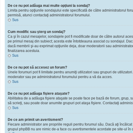
De ce nu pot adăuga mai multe opţiuni la sondaj?
Limita pentru opţiunile sondajului este specificată de către administratorul fo
permisă, atunci contactaţi administratorul forumului.
Sus
Cum modific sau şterg un sondaj?
Ca şi în cazul mesajelor, sondajele pot fi modificate doar de către autorul ace
pe primul mesaj din subiect; acesta este întotdeauna asociat cu sondajul. Dacă n
dacă membrii şi-au exprimat opţiunile deja, doar moderatorii sau administratori
finalizarea acestuia.
Sus
De ce nu pot să accesez un forum?
Unele forumuri pot fi limitate pentru anumiţi utilizatori sau grupuri de utilizato
moderator sau pe administratorul forumului pentru a vă da acces.
Sus
De ce nu pot adăuga fişiere ataşate?
Abilitatea de a adăuga fişiere ataşate se poate face pe bază de forum, grup, sau 
să scrieţi, sau poate doar anumite grupuri pot ataşa fişiere. Contactaţi administ
Sus
De ce am primit un avertisment?
Fiecare administrator are propriile reguli pentru forumul său. Dacă aţi încălcat
grupul phpBB nu are nimic de-a face cu avertismentele acordate pe site-ul în ca