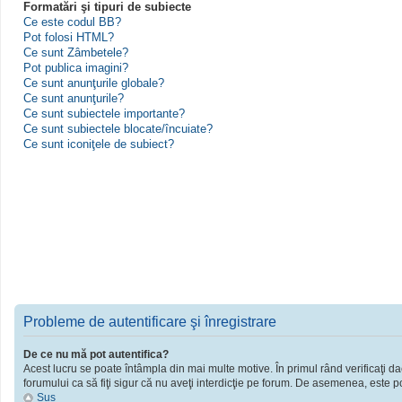
Formatări şi tipuri de subiecte
Ce este codul BB?
Pot folosi HTML?
Ce sunt Zâmbetele?
Pot publica imagini?
Ce sunt anunţurile globale?
Ce sunt anunţurile?
Ce sunt subiectele importante?
Ce sunt subiectele blocate/încuiate?
Ce sunt iconiţele de subiect?
Probleme de autentificare şi înregistrare
De ce nu mă pot autentifica?
Acest lucru se poate întâmpla din mai multe motive. În primul rând verificaţi dac
forumului ca să fiţi sigur că nu aveţi interdicţie pe forum. De asemenea, este po
Sus