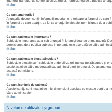
interiorul panoului de control al utilizatorului. Permisiunea de a publica anunţ
Sus
Ce sunt anunţurile?
Anunţurile deseori conţin informaţii importante referitoare la forumul pe care îl 
în forumul de care aparţin. La fel ca anunţurile globale, permisiunea de a publ
Sus
Ce sunt subiectele importante?
Subiectele importante apar sub anunţuri în forum şi doar pe prima pagină. Deseor
permisiunea de a publica subiecte importante este acordată de către administr
Sus
Ce sunt subiectele blocate/încuiate?
Subiectele blocate sunt subiectele unde utilizatorii nu mai pot răspunde şi oric
setate astfel de către moderatorii sau administratorii forumului. De asemenea, 
această permisiune.
Sus
Ce sunt iconiţele de subiect?
Aceste iconiţe sunt imagini de mici dimensiuni asociate cu mesaje pentru a ind
către administrator.
Sus
Niveluri de utilizatori şi grupuri