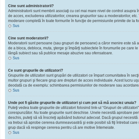
Cine sunt administratorii?
Administratorii sunt membrii asociaţi cu cel mai mare nivel de control asupra în
de acces, excluderea utilizatorilor, crearea grupurilor sau a moderatorilor, et
moderare completă în toate formurile în funcţie de permisiunile primite de la f
Sus
Cine sunt moderatorii?
Moderatorii sunt persoane (sau grupuri de persoane) a căror menire este să ai
de a bloca, debloca, muta, şterge şi împărţi subiectele în forumurile pe care le
lângă subiect sau să publice mesaje abuzive sau ofensatoare.
Sus
Ce sunt grupurile de utilizatori?
Grupurile de utilizatori sunt grupări de utilizatori ce împart comunitatea în secţ
multor grupuri şi fiecare grup are drepturi de acces individuale. Acest lucru u
deodată ca de exemplu: schimbarea permisiunilor de moderare sau acordarea ac
Sus
Unde pot fi găsite grupurile de utilizatori şi cum pot să mă asociez unuia?
Puteţi vedea toate grupurile de utilizatori folosind link-ul “Grupuri de utilizator
corespunzător. Nu toate grupurile sunt deschise. Unele necesită aprobare pentr
deschis, puteţi să vă înscrieţi apăsând butonul adecvat. Dacă grupul necesită
va trebui să aprobe cererea dumneavoastră şi este posibil să fiţi întrebat care
grup dacă vă respinge cererea pentru că are motive întemeiate.
Sus