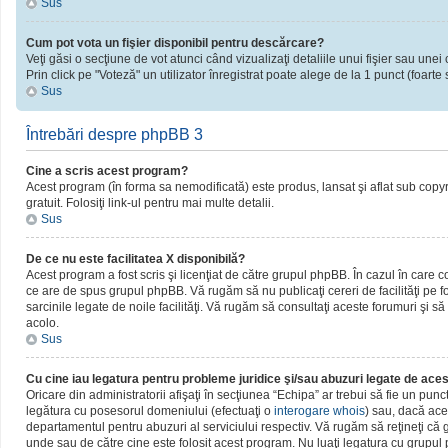
Sus
Cum pot vota un fişier disponibil pentru descărcare?
Veţi găsi o secţiune de vot atunci când vizualizaţi detaliile unui fişier sau unei 
Prin click pe "Voteză" un utilizator înregistrat poate alege de la 1 punct (foarte 
Sus
Întrebări despre phpBB 3
Cine a scris acest program?
Acest program (în forma sa nemodificată) este produs, lansat şi aflat sub copy
gratuit. Folosiţi link-ul pentru mai multe detalii.
Sus
De ce nu este facilitatea X disponibilă?
Acest program a fost scris şi licenţiat de către grupul phpBB. În cazul în care c
ce are de spus grupul phpBB. Vă rugăm să nu publicaţi cereri de facilităţi pe
sarcinile legate de noile facilităţi. Vă rugăm să consultaţi aceste forumuri şi să
acolo.
Sus
Cu cine iau legatura pentru probleme juridice şi/sau abuzuri legate de ac
Oricare din administratorii afişaţi în secţiunea “Echipa” ar trebui să fie un pun
legătura cu posesorul domeniului (efectuaţi o
interogare whois
) sau, dacă ace
departamentul pentru abuzuri al serviciului respectiv. Vă rugăm să reţineţi c
unde sau de către cine este folosit acest program. Nu luaţi legatura cu grupu