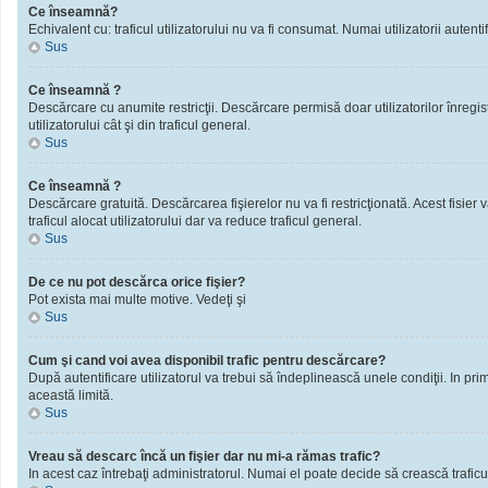
Ce înseamnă?
Echivalent cu: traficul utilizatorului nu va fi consumat. Numai utilizatorii autentif
Sus
Ce înseamnă ?
Descărcare cu anumite restricţii. Descărcare permisă doar utilizatorilor înregistra
utilizatorului cât şi din traficul general.
Sus
Ce înseamnă ?
Descărcare gratuită. Descărcarea fişierelor nu va fi restricţionată. Acest fisier 
traficul alocat utilizatorului dar va reduce traficul general.
Sus
De ce nu pot descărca orice fişier?
Pot exista mai multe motive. Vedeţi şi
Sus
Cum şi cand voi avea disponibil trafic pentru descărcare?
După autentificare utilizatorul va trebui să îndeplinească unele condiţii. In prim
această limită.
Sus
Vreau să descarc încă un fişier dar nu mi-a rămas trafic?
In acest caz întrebaţi administratorul. Numai el poate decide să crească traficu