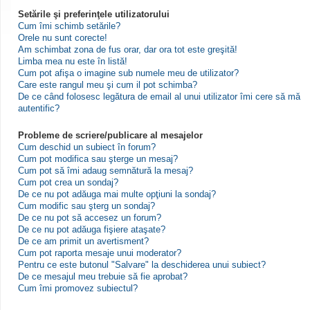
Setările şi preferinţele utilizatorului
Cum îmi schimb setările?
Orele nu sunt corecte!
Am schimbat zona de fus orar, dar ora tot este greşită!
Limba mea nu este în listă!
Cum pot afişa o imagine sub numele meu de utilizator?
Care este rangul meu şi cum il pot schimba?
De ce când folosesc legătura de email al unui utilizator îmi cere să mă
autentific?
Probleme de scriere/publicare al mesajelor
Cum deschid un subiect în forum?
Cum pot modifica sau şterge un mesaj?
Cum pot să îmi adaug semnătură la mesaj?
Cum pot crea un sondaj?
De ce nu pot adăuga mai multe opţiuni la sondaj?
Cum modific sau şterg un sondaj?
De ce nu pot să accesez un forum?
De ce nu pot adăuga fişiere ataşate?
De ce am primit un avertisment?
Cum pot raporta mesaje unui moderator?
Pentru ce este butonul "Salvare" la deschiderea unui subiect?
De ce mesajul meu trebuie să fie aprobat?
Cum îmi promovez subiectul?