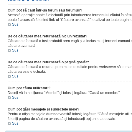
Cum pot să caut într-un forum sau forumuri?
Această operaţie poate fi efectuată prin introducerea termenului căutat în că
poate fi accesată folosind link-ul “Căutare avansată” localizat pe toate paginil
Sus
De ce căutarea mea returnează niciun rezultat?
Căutarea efectuată a fost probabil prea vagă şi a inclus mulţi termeni comuni ca
căutare avansată.
Sus
De ce căutarea mea returnează o pagină goală!?
Căutarea efectuată a returnat prea multe rezultate pentru webserver să le manipul
căutarea este efectuată.
Sus
Cum pot căuta utilizatori?
Duceţi-vă la secţiunea “Membri” şi folosiţi legătura “Caută un membru”.
Sus
Cum pot găsi mesajele şi subiectele mele?
Pentru a afişa mesajele dumneavoastră folosiţi legătura “Căută mesajele utilizat
folosiţi pagina de căutare avansată şi introduceţi opţiunile adecvate.
Sus