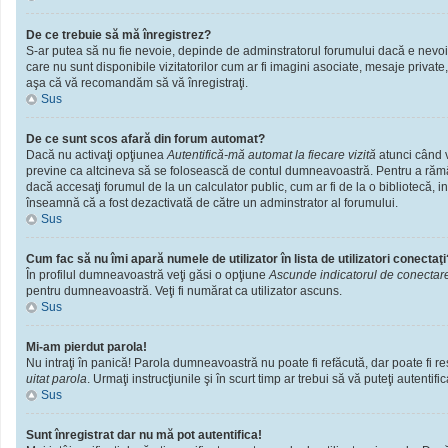
De ce trebuie să mă înregistrez?
S-ar putea să nu fie nevoie, depinde de adminstratorul forumului dacă e nevoie 
care nu sunt disponibile vizitatorilor cum ar fi imagini asociate, mesaje private
aşa că vă recomandăm să vă înregistraţi.
Sus
De ce sunt scos afară din forum automat?
Dacă nu activaţi opţiunea
Autentifică-mă automat la fiecare vizită
atunci când v
previne ca altcineva să se folosească de contul dumneavoastră. Pentru a rămâne
dacă accesaţi forumul de la un calculator public, cum ar fi de la o bibliotecă, i
înseamnă că a fost dezactivată de către un adminstrator al forumului.
Sus
Cum fac să nu îmi apară numele de utilizator în lista de utilizatori conectaţi
În profilul dumneavoastră veţi găsi o opţiune
Ascunde indicatorul de conectar
pentru dumneavoastră. Veţi fi numărat ca utilizator ascuns.
Sus
Mi-am pierdut parola!
Nu intraţi în panică! Parola dumneavoastră nu poate fi refăcută, dar poate fi res
uitat parola
. Urmaţi instrucţiunile şi în scurt timp ar trebui să vă puteţi autentific
Sus
Sunt înregistrat dar nu mă pot autentifica!