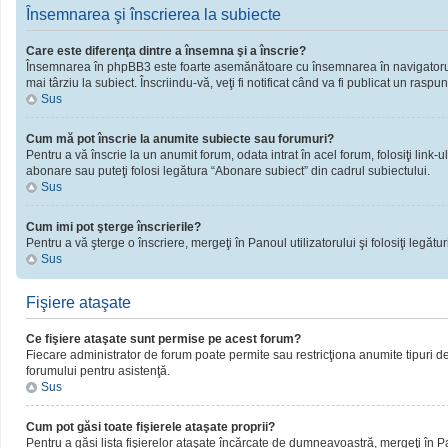
Însemnarea şi înscrierea la subiecte
Care este diferenţa dintre a însemna şi a înscrie?
Însemnarea în phpBB3 este foarte asemănătoare cu însemnarea în navigatorul 
mai târziu la subiect. Înscriindu-vă, veţi fi notificat când va fi publicat un rasp
Sus
Cum mă pot înscrie la anumite subiecte sau forumuri?
Pentru a vă înscrie la un anumit forum, odata intrat în acel forum, folosiţi link
abonare sau puteţi folosi legătura “Abonare subiect” din cadrul subiectului.
Sus
Cum imi pot şterge înscrierile?
Pentru a vă şterge o înscriere, mergeţi în Panoul utilizatorului şi folosiţi legături
Sus
Fişiere ataşate
Ce fişiere ataşate sunt permise pe acest forum?
Fiecare administrator de forum poate permite sau restricţiona anumite tipuri de 
forumului pentru asistenţă.
Sus
Cum pot găsi toate fişierele ataşate proprii?
Pentru a găsi lista fişierelor ataşate încărcate de dumneavoastră, mergeţi în Pano