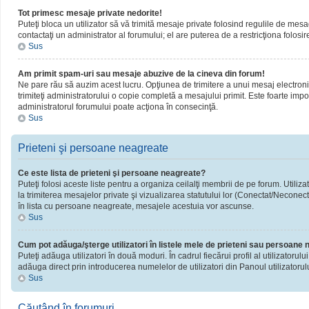
Tot primesc mesaje private nedorite!
Puteţi bloca un utilizator să vă trimită mesaje private folosind regulile de mesa
contactaţi un administrator al forumului; el are puterea de a restricţiona folosir
Sus
Am primit spam-uri sau mesaje abuzive de la cineva din forum!
Ne pare rău să auzim acest lucru. Opţiunea de trimitere a unui mesaj electronic 
trimiteţi administratorului o copie completă a mesajului primit. Este foarte impor
administratorul forumului poate acţiona în consecinţă.
Sus
Prieteni şi persoane neagreate
Ce este lista de prieteni şi persoane neagreate?
Puteţi folosi aceste liste pentru a organiza ceilalţi membrii de pe forum. Utiliza
la trimiterea mesajelor private şi vizualizarea statutului lor (Conectat/Neconect
în lista cu persoane neagreate, mesajele acestuia vor ascunse.
Sus
Cum pot adăuga/şterge utilizatori în listele mele de prieteni sau persoane
Puteţi adăuga utilizatori în două moduri. În cadrul fiecărui profil al utilizatorul
adăuga direct prin introducerea numelelor de utilizatori din Panoul utilizatorulu
Sus
Căutând în forumuri