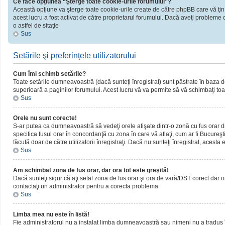
Ce face opţiunea “Şterge toate cookie-urile forumului”?
Această opţiune va şterge toate cookie-urile create de către phpBB care vă ţin
acest lucru a fost activat de către proprietarul forumului. Dacă aveţi probleme 
o astfel de sitaţie
Sus
Setările şi preferinţele utilizatorului
Cum îmi schimb setările?
Toate setările dumneavoastră (dacă sunteţi înregistrat) sunt păstrate în baza de d
superioară a paginilor forumului. Acest lucru vă va permite să vă schimbaţi toate
Sus
Orele nu sunt corecte!
S-ar putea ca dumneavoastră să vedeţi orele afişate dintr-o zonă cu fus orar dif
specifica fusul orar în concordanţă cu zona în care vă aflaţi, cum ar fi Bucureşti
făcută doar de către utilizatorii înregistraţi. Dacă nu sunteţi înregistrat, acest
Sus
Am schimbat zona de fus orar, dar ora tot este greşită!
Dacă sunteţi sigur că aţi setat zona de fus orar şi ora de vară/DST corect dar o
contactaţi un administrator pentru a corecta problema.
Sus
Limba mea nu este în listă!
Fie administratorul nu a instalat limba dumneavoastră sau nimeni nu a tradus î