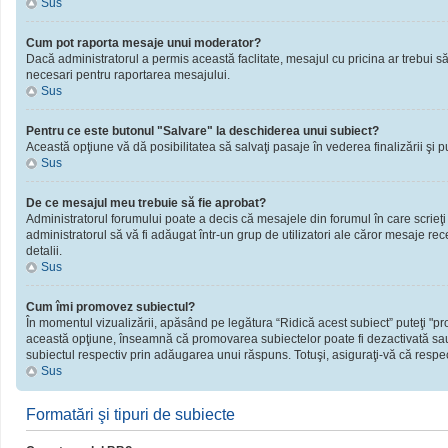
Sus
Cum pot raporta mesaje unui moderator?
Dacă administratorul a permis această faclitate, mesajul cu pricina ar trebui să
necesari pentru raportarea mesajului.
Sus
Pentru ce este butonul "Salvare" la deschiderea unui subiect?
Această opţiune vă dă posibilitatea să salvaţi pasaje în vederea finalizării şi publ
Sus
De ce mesajul meu trebuie să fie aprobat?
Administratorul forumului poate a decis că mesajele din forumul în care scrieţi
administratorul să vă fi adăugat într-un grup de utilizatori ale căror mesaje rec
detalii.
Sus
Cum îmi promovez subiectul?
În momentul vizualizării, apăsând pe legătura “Ridică acest subiect” puteţi "
această opţiune, înseamnă că promovarea subiectelor poate fi dezactivată sau
subiectul respectiv prin adăugarea unui răspuns. Totuşi, asiguraţi-vă că respect
Sus
Formatări şi tipuri de subiecte