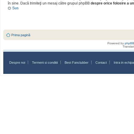
în sine. Dacă trimiteţi un mesaj către grupul phpBB
despre orice folosire a un
Sus
Prima pagină
Powered by
phpB
Transla
Despre noi
Termeni si conditii
Best Fanclubber
Contact
Intra in echi