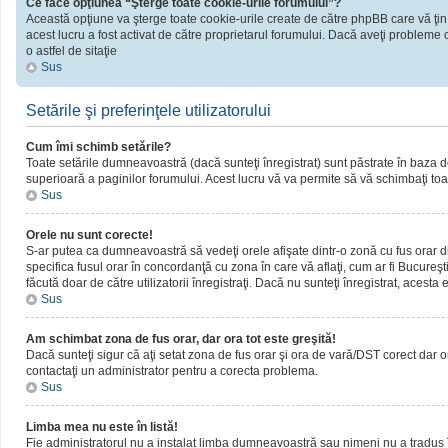
Ce face opţiunea “Şterge toate cookie-urile forumului”?
Această opţiune va şterge toate cookie-urile create de către phpBB care vă ţin
acest lucru a fost activat de către proprietarul forumului. Dacă aveţi probleme 
o astfel de sitaţie
Sus
Setările şi preferinţele utilizatorului
Cum îmi schimb setările?
Toate setările dumneavoastră (dacă sunteţi înregistrat) sunt păstrate în baza de d
superioară a paginilor forumului. Acest lucru vă va permite să vă schimbaţi toate
Sus
Orele nu sunt corecte!
S-ar putea ca dumneavoastră să vedeţi orele afişate dintr-o zonă cu fus orar dif
specifica fusul orar în concordanţă cu zona în care vă aflaţi, cum ar fi Bucureşti
făcută doar de către utilizatorii înregistraţi. Dacă nu sunteţi înregistrat, acest
Sus
Am schimbat zona de fus orar, dar ora tot este greşită!
Dacă sunteţi sigur că aţi setat zona de fus orar şi ora de vară/DST corect dar o
contactaţi un administrator pentru a corecta problema.
Sus
Limba mea nu este în listă!
Fie administratorul nu a instalat limba dumneavoastră sau nimeni nu a tradus î