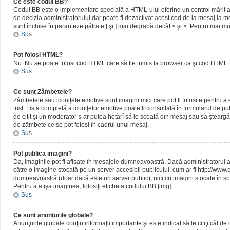
Ce este codul BB?
Codul BB este o implementare specială a HTML-ului oferind un control mărit al 
de decizia administratorului dar poate fi dezactivat acest cod de la mesaj la me
sunt închise în paranteze pătrate [ şi ] mai degrabă decât < şi >. Pentru mai mu
Sus
Pot folosi HTML?
Nu. Nu se poate folosi cod HTML care să fie trimis la browser ca şi cod HTML. 
Sus
Ce sunt Zâmbetele?
Zâmbetele sau iconiţele emotive sunt imagini mici care pot fi folosite pentru
trist. Lista completă a iconiţelor emotive poate fi consultată în formularul de p
de citit şi un moderator s-ar putea hotărî să le scoată din mesaj sau să ştearg
de zâmbete ce se pot folosi în cadrul unui mesaj.
Sus
Pot publica imagini?
Da, imaginile pot fi afişate în mesajele dumneavoastră. Dacă administratorul a pe
către o imagine stocată pe un server accesibil publicului, cum ar fi http://www
dumneavoastră (doar dacă este un server public), nici cu imagini stocate în spa
Pentru a afişa imaginea, folosiţi eticheta codului BB [img].
Sus
Ce sunt anunţurile globale?
Anunţurile globale conţin informaţii importante şi este indicat să le citiţi cât d