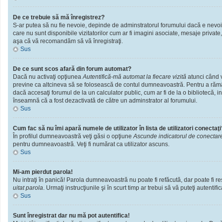
De ce trebuie să mă înregistrez?
S-ar putea să nu fie nevoie, depinde de adminstratorul forumului dacă e nevoie 
care nu sunt disponibile vizitatorilor cum ar fi imagini asociate, mesaje private
aşa că vă recomandăm să vă înregistraţi.
Sus
De ce sunt scos afară din forum automat?
Dacă nu activaţi opţiunea
Autentifică-mă automat la fiecare vizită
atunci când v
previne ca altcineva să se folosească de contul dumneavoastră. Pentru a rămâne
dacă accesaţi forumul de la un calculator public, cum ar fi de la o bibliotecă, i
înseamnă că a fost dezactivată de către un adminstrator al forumului.
Sus
Cum fac să nu îmi apară numele de utilizator în lista de utilizatori conectaţi
În profilul dumneavoastră veţi găsi o opţiune
Ascunde indicatorul de conectar
pentru dumneavoastră. Veţi fi numărat ca utilizator ascuns.
Sus
Mi-am pierdut parola!
Nu intraţi în panică! Parola dumneavoastră nu poate fi refăcută, dar poate fi res
uitat parola
. Urmaţi instrucţiunile şi în scurt timp ar trebui să vă puteţi autentific
Sus
Sunt înregistrat dar nu mă pot autentifica!