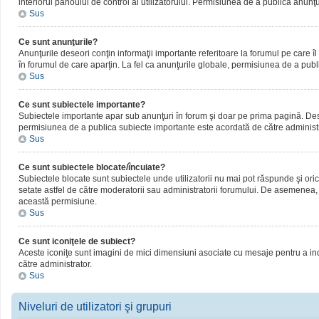
interiorul panoului de control al utilizatorului. Permisiunea de a publica anunţ
Sus
Ce sunt anunţurile?
Anunţurile deseori conţin informaţii importante referitoare la forumul pe care îl 
în forumul de care aparţin. La fel ca anunţurile globale, permisiunea de a publ
Sus
Ce sunt subiectele importante?
Subiectele importante apar sub anunţuri în forum şi doar pe prima pagină. Deseor
permisiunea de a publica subiecte importante este acordată de către administr
Sus
Ce sunt subiectele blocate/încuiate?
Subiectele blocate sunt subiectele unde utilizatorii nu mai pot răspunde şi oric
setate astfel de către moderatorii sau administratorii forumului. De asemenea, 
această permisiune.
Sus
Ce sunt iconiţele de subiect?
Aceste iconiţe sunt imagini de mici dimensiuni asociate cu mesaje pentru a ind
către administrator.
Sus
Niveluri de utilizatori şi grupuri