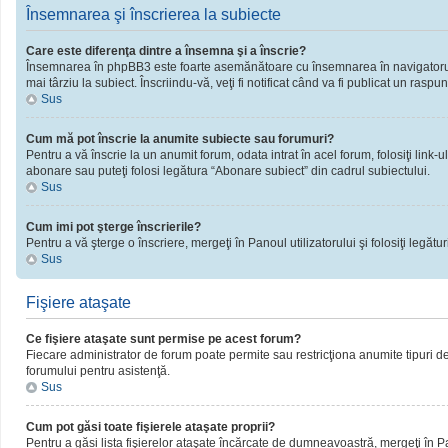
Însemnarea şi înscrierea la subiecte
Care este diferenţa dintre a însemna şi a înscrie?
Însemnarea în phpBB3 este foarte asemănătoare cu însemnarea în navigatorul 
mai târziu la subiect. Înscriindu-vă, veţi fi notificat când va fi publicat un rasp
Sus
Cum mă pot înscrie la anumite subiecte sau forumuri?
Pentru a vă înscrie la un anumit forum, odata intrat în acel forum, folosiţi link
abonare sau puteţi folosi legătura “Abonare subiect” din cadrul subiectului.
Sus
Cum imi pot şterge înscrierile?
Pentru a vă şterge o înscriere, mergeţi în Panoul utilizatorului şi folosiţi legături
Sus
Fişiere ataşate
Ce fişiere ataşate sunt permise pe acest forum?
Fiecare administrator de forum poate permite sau restricţiona anumite tipuri de 
forumului pentru asistenţă.
Sus
Cum pot găsi toate fişierele ataşate proprii?
Pentru a găsi lista fişierelor ataşate încărcate de dumneavoastră, mergeţi în Pano