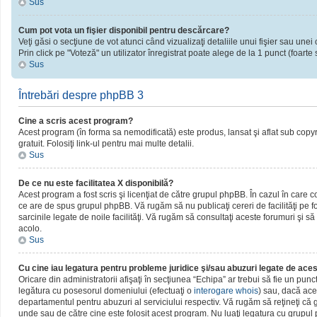
Sus
Cum pot vota un fişier disponibil pentru descărcare?
Veţi găsi o secţiune de vot atunci când vizualizaţi detaliile unui fişier sau unei 
Prin click pe "Voteză" un utilizator înregistrat poate alege de la 1 punct (foarte 
Sus
Întrebări despre phpBB 3
Cine a scris acest program?
Acest program (în forma sa nemodificată) este produs, lansat şi aflat sub copy
gratuit. Folosiţi link-ul pentru mai multe detalii.
Sus
De ce nu este facilitatea X disponibilă?
Acest program a fost scris şi licenţiat de către grupul phpBB. În cazul în care c
ce are de spus grupul phpBB. Vă rugăm să nu publicaţi cereri de facilităţi pe
sarcinile legate de noile facilităţi. Vă rugăm să consultaţi aceste forumuri şi să
acolo.
Sus
Cu cine iau legatura pentru probleme juridice şi/sau abuzuri legate de ac
Oricare din administratorii afişaţi în secţiunea “Echipa” ar trebui să fie un pun
legătura cu posesorul domeniului (efectuaţi o
interogare whois
) sau, dacă ace
departamentul pentru abuzuri al serviciului respectiv. Vă rugăm să reţineţi c
unde sau de către cine este folosit acest program. Nu luaţi legatura cu grupu