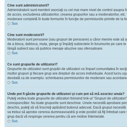
Cine sunt administratorii?
Administratorii sunt membrii asociaţi cu cel mai mare nivel de control asupra în
de acces, excluderea utilizatorilor, crearea grupurilor sau a moderatorilor, et
moderare completă în toate formurile în funcţie de permisiunile primite de la f
Sus
Cine sunt moderatorii?
Moderatorii sunt persoane (sau grupuri de persoane) a căror menire este să ai
de a bloca, debloca, muta, şterge şi împărţi subiectele în forumurile pe care le
lângă subiect sau să publice mesaje abuzive sau ofensatoare.
Sus
Ce sunt grupurile de utilizatori?
Grupurile de utilizatori sunt grupări de utilizatori ce împart comunitatea în secţ
multor grupuri şi fiecare grup are drepturi de acces individuale. Acest lucru u
deodată ca de exemplu: schimbarea permisiunilor de moderare sau acordarea ac
Sus
Unde pot fi găsite grupurile de utilizatori şi cum pot să mă asociez unuia?
Puteţi vedea toate grupurile de utilizatori folosind link-ul “Grupuri de utilizator
corespunzător. Nu toate grupurile sunt deschise. Unele necesită aprobare pentr
deschis, puteţi să vă înscrieţi apăsând butonul adecvat. Dacă grupul necesită
va trebui să aprobe cererea dumneavoastră şi este posibil să fiţi întrebat care
grup dacă vă respinge cererea pentru că are motive întemeiate.
Sus