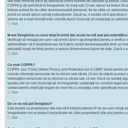
Mai intâi verificaţi dacă aţi specificat corect numele de utilizator şi parola. D
COPPA şi aţi specificat la înregistrare că aveţi sub 13 ani, atunci va trebui să urm
trebuie activat fie de către dumneavoastră personal, fie de către un administrato
primit un email atunci urmaţi instrucţiunile. Dacă nu, e posibil să fi specificat
adresa de e-mail folosită este corectă atunci încercaţi să contactaţi un administ
Sus
M-am înregistrat cu ceva timp în urmă dar acum nu mă mai pot autentifica
Verificaţi-vă mesajul pe care l-aţi primit când v-aţi înregistrat pentru a verifica 
administrator să fi dezactivat sau să fi şters contul dumneavoastră dintr-un mot
perioadă lungă de timp pentru a reduce dimensiunea bazei de date. Dacă s-a întâm
Sus
Ce este COPPA?
COPPA, sau "Child Online Privacy and Protection Act of 1998" (Actul penrtu prote
colecta informaţii personale de la minorii sub vârsta 13 ani să obţină acordul sc
informaţiilor personale de la minorul cu vârsta sub 13 ani. Dacă nu sunteţi sig
acestui site pe care încercaţi să vă înregistraţi, contactaţi un consilier legal p
contact pentru implicaţii legale de orice fel cu excepţia celor specificate mai jo
Sus
De ce nu mă pot înregistra?
Este posibil ca proprietarul site-ului să fi interzis adresa IP de pe care intraţi
înregistrarile noi ar putea fi dezactivate de către proprietarul site-ului pentru a
Sus