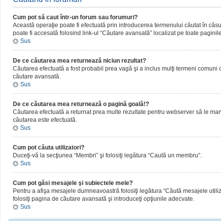
Cum pot să caut într-un forum sau forumuri?
Această operaţie poate fi efectuată prin introducerea termenului căutat în că
poate fi accesată folosind link-ul “Căutare avansată” localizat pe toate paginil
Sus
De ce căutarea mea returnează niciun rezultat?
Căutarea efectuată a fost probabil prea vagă şi a inclus mulţi termeni comuni ca
căutare avansată.
Sus
De ce căutarea mea returnează o pagină goală!?
Căutarea efectuată a returnat prea multe rezultate pentru webserver să le manipul
căutarea este efectuată.
Sus
Cum pot căuta utilizatori?
Duceţi-vă la secţiunea “Membri” şi folosiţi legătura “Caută un membru”.
Sus
Cum pot găsi mesajele şi subiectele mele?
Pentru a afişa mesajele dumneavoastră folosiţi legătura “Căută mesajele utilizat
folosiţi pagina de căutare avansată şi introduceţi opţiunile adecvate.
Sus