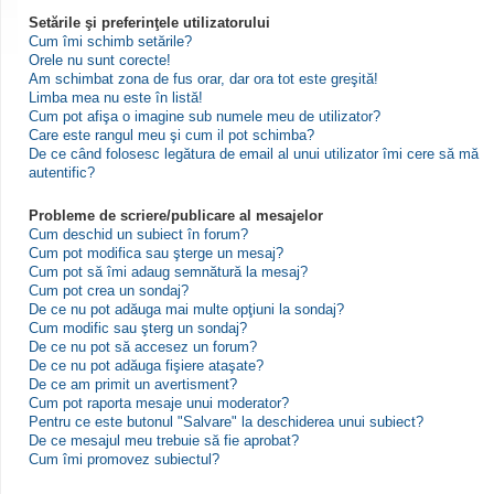
Setările şi preferinţele utilizatorului
Cum îmi schimb setările?
Orele nu sunt corecte!
Am schimbat zona de fus orar, dar ora tot este greşită!
Limba mea nu este în listă!
Cum pot afişa o imagine sub numele meu de utilizator?
Care este rangul meu şi cum il pot schimba?
De ce când folosesc legătura de email al unui utilizator îmi cere să mă
autentific?
Probleme de scriere/publicare al mesajelor
Cum deschid un subiect în forum?
Cum pot modifica sau şterge un mesaj?
Cum pot să îmi adaug semnătură la mesaj?
Cum pot crea un sondaj?
De ce nu pot adăuga mai multe opţiuni la sondaj?
Cum modific sau şterg un sondaj?
De ce nu pot să accesez un forum?
De ce nu pot adăuga fişiere ataşate?
De ce am primit un avertisment?
Cum pot raporta mesaje unui moderator?
Pentru ce este butonul "Salvare" la deschiderea unui subiect?
De ce mesajul meu trebuie să fie aprobat?
Cum îmi promovez subiectul?