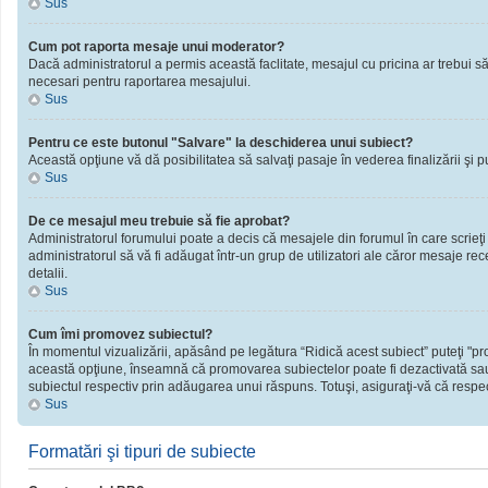
Sus
Cum pot raporta mesaje unui moderator?
Dacă administratorul a permis această faclitate, mesajul cu pricina ar trebui să
necesari pentru raportarea mesajului.
Sus
Pentru ce este butonul "Salvare" la deschiderea unui subiect?
Această opţiune vă dă posibilitatea să salvaţi pasaje în vederea finalizării şi publ
Sus
De ce mesajul meu trebuie să fie aprobat?
Administratorul forumului poate a decis că mesajele din forumul în care scrieţi
administratorul să vă fi adăugat într-un grup de utilizatori ale căror mesaje rec
detalii.
Sus
Cum îmi promovez subiectul?
În momentul vizualizării, apăsând pe legătura “Ridică acest subiect” puteţi "
această opţiune, înseamnă că promovarea subiectelor poate fi dezactivată sau
subiectul respectiv prin adăugarea unui răspuns. Totuşi, asiguraţi-vă că respect
Sus
Formatări şi tipuri de subiecte