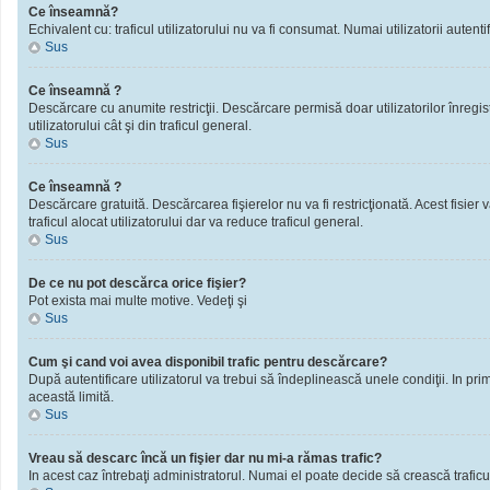
Ce înseamnă?
Echivalent cu: traficul utilizatorului nu va fi consumat. Numai utilizatorii autentif
Sus
Ce înseamnă ?
Descărcare cu anumite restricţii. Descărcare permisă doar utilizatorilor înregistra
utilizatorului cât şi din traficul general.
Sus
Ce înseamnă ?
Descărcare gratuită. Descărcarea fişierelor nu va fi restricţionată. Acest fisier 
traficul alocat utilizatorului dar va reduce traficul general.
Sus
De ce nu pot descărca orice fişier?
Pot exista mai multe motive. Vedeţi şi
Sus
Cum şi cand voi avea disponibil trafic pentru descărcare?
După autentificare utilizatorul va trebui să îndeplinească unele condiţii. In prim
această limită.
Sus
Vreau să descarc încă un fişier dar nu mi-a rămas trafic?
In acest caz întrebaţi administratorul. Numai el poate decide să crească traficu