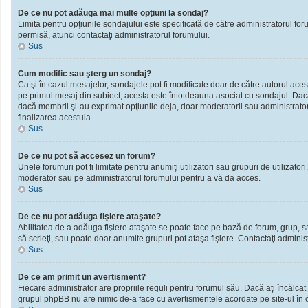
De ce nu pot adăuga mai multe opţiuni la sondaj?
Limita pentru opţiunile sondajului este specificată de către administratorul fo
permisă, atunci contactaţi administratorul forumului.
Sus
Cum modific sau şterg un sondaj?
Ca şi în cazul mesajelor, sondajele pot fi modificate doar de către autorul ace
pe primul mesaj din subiect; acesta este întotdeauna asociat cu sondajul. Dacă n
dacă membrii şi-au exprimat opţiunile deja, doar moderatorii sau administratori
finalizarea acestuia.
Sus
De ce nu pot să accesez un forum?
Unele forumuri pot fi limitate pentru anumiţi utilizatori sau grupuri de utilizato
moderator sau pe administratorul forumului pentru a vă da acces.
Sus
De ce nu pot adăuga fişiere ataşate?
Abilitatea de a adăuga fişiere ataşate se poate face pe bază de forum, grup, sau 
să scrieţi, sau poate doar anumite grupuri pot ataşa fişiere. Contactaţi administ
Sus
De ce am primit un avertisment?
Fiecare administrator are propriile reguli pentru forumul său. Dacă aţi încălcat
grupul phpBB nu are nimic de-a face cu avertismentele acordate pe site-ul în ca