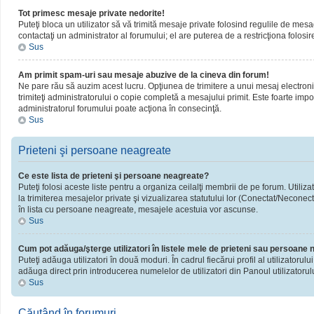
Tot primesc mesaje private nedorite!
Puteţi bloca un utilizator să vă trimită mesaje private folosind regulile de mesa
contactaţi un administrator al forumului; el are puterea de a restricţiona folosir
Sus
Am primit spam-uri sau mesaje abuzive de la cineva din forum!
Ne pare rău să auzim acest lucru. Opţiunea de trimitere a unui mesaj electronic 
trimiteţi administratorului o copie completă a mesajului primit. Este foarte impor
administratorul forumului poate acţiona în consecinţă.
Sus
Prieteni şi persoane neagreate
Ce este lista de prieteni şi persoane neagreate?
Puteţi folosi aceste liste pentru a organiza ceilalţi membrii de pe forum. Utiliza
la trimiterea mesajelor private şi vizualizarea statutului lor (Conectat/Neconect
în lista cu persoane neagreate, mesajele acestuia vor ascunse.
Sus
Cum pot adăuga/şterge utilizatori în listele mele de prieteni sau persoane
Puteţi adăuga utilizatori în două moduri. În cadrul fiecărui profil al utilizatorul
adăuga direct prin introducerea numelelor de utilizatori din Panoul utilizatorulu
Sus
Căutând în forumuri