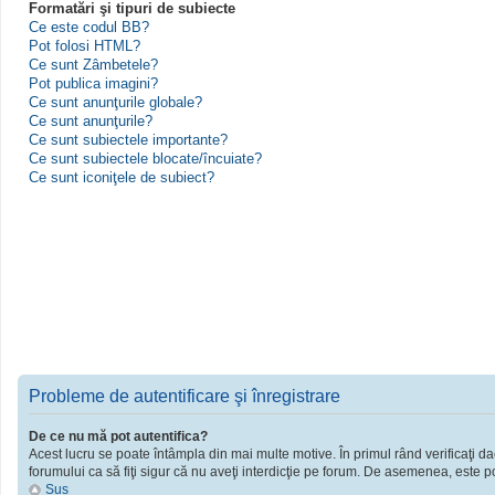
Formatări şi tipuri de subiecte
Ce este codul BB?
Pot folosi HTML?
Ce sunt Zâmbetele?
Pot publica imagini?
Ce sunt anunţurile globale?
Ce sunt anunţurile?
Ce sunt subiectele importante?
Ce sunt subiectele blocate/încuiate?
Ce sunt iconiţele de subiect?
Probleme de autentificare şi înregistrare
De ce nu mă pot autentifica?
Acest lucru se poate întâmpla din mai multe motive. În primul rând verificaţi dac
forumului ca să fiţi sigur că nu aveţi interdicţie pe forum. De asemenea, este po
Sus