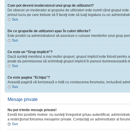
Cum pot deveni moderatorul unui grup de utilizatori?
De obiecei un moderator al grupului de utilizatori este numit când grupul este cr
primul lucru pe care trebuie să îl faceţi este să luaţi legatura cu un administrator
Sus
De ce grupurile de utilizatori apar în culori diferite?
Este posibil ca administratorul să asocieze o culoare membrilor unui grup pent
Sus
Ce este un “Grup implicit”?
Dacă sunteţi membrul a mai multor grupuri, grupul implicit este folosit pentru a
poate da permisiunea să schimbaţi grupul implicit în panoul dumneavoastră d
Sus
Ce este pagina "Echipa"?
Această pagină vă furnizează o listă cu conducerea forumului, incluzând admini
Sus
Mesaje private
Nu pot trimite mesaje private!
Există trei posibile motive: nu sunteţi înregistrat şi/sau autentificat, administra
a restricţionat folosirea mesajelor private. Contactaţi un administrator al forum
Sus