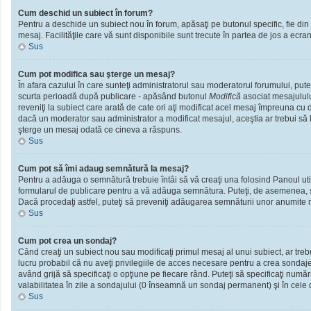
Cum deschid un subiect în forum?
Pentru a deschide un subiect nou în forum, apăsaţi pe butonul specific, fie din f
mesaj. Facilităţile care vă sunt disponibile sunt trecute în partea de jos a ecra
Sus
Cum pot modifica sau şterge un mesaj?
În afara cazului în care sunteţi administratorul sau moderatorul forumului, put
scurta perioadă după publicare - apăsând butonul
Modifică
asociat mesajululu
reveniţi la subiect care arată de cate ori aţi modificat acel mesaj împreuna cu
dacă un moderator sau administrator a modificat mesajul, aceştia ar trebui să l
şterge un mesaj odată ce cineva a răspuns.
Sus
Cum pot să îmi adaug semnătură la mesaj?
Pentru a adăuga o semnătură trebuie întâi să vă creaţi una folosind Panoul util
formularul de publicare pentru a vă adăuga semnătura. Puteţi, de asemenea, 
Dacă procedaţi astfel, puteţi să preveniţi adăugarea semnăturii unor anumite m
Sus
Cum pot crea un sondaj?
Când creaţi un subiect nou sau modificaţi primul mesaj al unui subiect, ar treb
lucru probabil că nu aveţi privilegiile de acces necesare pentru a crea sondaje.
având grijă să specificaţi o opţiune pe fiecare rând. Puteţi să specificaţi numărul
valabilitatea în zile a sondajului (0 înseamnă un sondaj permanent) şi în cele d
Sus