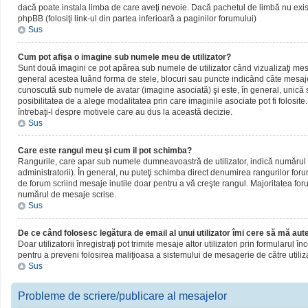
dacă poate instala limba de care aveţi nevoie. Dacă pachetul de limbă nu există,
phpBB (folosiţi link-ul din partea inferioară a paginilor forumului)
Sus
Cum pot afişa o imagine sub numele meu de utilizator?
Sunt două imagini ce pot apărea sub numele de utilizator când vizualizaţi mesaj
general acestea luând forma de stele, blocuri sau puncte indicând câte mesaje
cunoscută sub numele de avatar (imagine asociată) şi este, în general, unică sa
posibilitatea de a alege modalitatea prin care imaginile asociate pot fi folosite
întrebaţi-l despre motivele care au dus la această decizie.
Sus
Care este rangul meu şi cum il pot schimba?
Rangurile, care apar sub numele dumneavoastră de utilizator, indică numărul de
administratorii). În general, nu puteţi schimba direct denumirea rangurilor for
de forum scriind mesaje inutile doar pentru a vă creşte rangul. Majoritatea foru
numărul de mesaje scrise.
Sus
De ce când folosesc legătura de email al unui utilizator îmi cere să mă aute
Doar utilizatorii înregistraţi pot trimite mesaje altor utilizatori prin formularul
pentru a preveni folosirea maliţioasa a sistemului de mesagerie de către utiliz
Sus
Probleme de scriere/publicare al mesajelor