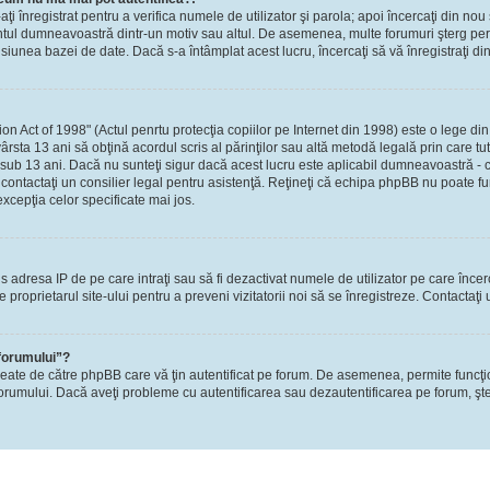
-aţi înregistrat pentru a verifica numele de utilizator şi parola; apoi încercaţi din nou 
contul dumneavoastră dintr-un motiv sau altul. De asemenea, multe forumuri şterg perio
nea bazei de date. Dacă s-a întâmplat acest lucru, încercaţi să vă înregistraţi din n
Act of 1998" (Actul penrtu protecţia copiilor pe Internet din 1998) este o lege din S
ârsta 13 ani să obţină acordul scris al părinţilor sau altă metodă legală prin care tu
 sub 13 ani. Dacă nu sunteţi sigur dacă acest lucru este aplicabil dumneavoastră - ca
i, contactaţi un consilier legal pentru asistenţă. Reţineţi că echipa phpBB nu poate fu
excepţia celor specificate mai jos.
rzis adresa IP de pe care intraţi sau să fi dezactivat numele de utilizator pe care înce
re proprietarul site-ului pentru a preveni vizitatorii noi să se înregistreze. Contactaţ
 forumului”?
reate de către phpBB care vă ţin autentificat pe forum. De asemenea, permite funcţi
l forumului. Dacă aveţi probleme cu autentificarea sau dezautentificarea pe forum, şte