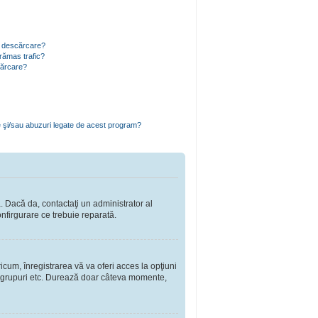
ru descărcare?
rămas trafic?
cărcare?
e şi/sau abuzuri legate de acest program?
a. Dacă da, contactaţi un administrator al
onfirgurare ce trebuie reparată.
cum, înregistrarea vă va oferi acces la opţiuni
a în grupuri etc. Durează doar câteva momente,