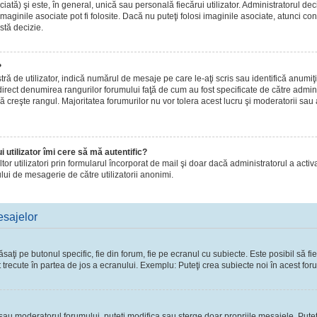
ă) şi este, în general, unică sau personală fiecărui utilizator. Administratorul dec
maginile asociate pot fi folosite. Dacă nu puteţi folosi imaginile asociate, atunci con
stă decizie.
?
de utilizator, indică numărul de mesaje pe care le-aţi scris sau identifică anumiţi 
 direct denumirea rangurilor forumului faţă de cum au fost specificate de către admi
ă creşte rangul. Majoritatea forumurilor nu vor tolera acest lucru şi moderatorii sau
 utilizator îmi cere să mă autentific?
 altor utilizatori prin formularul încorporat de mail şi doar dacă administratorul a activ
lui de mesagerie de către utilizatorii anonimi.
esajelor
ţi pe butonul specific, fie din forum, fie pe ecranul cu subiecte. Este posibil să fie
t trecute în partea de jos a ecranului. Exemplu: Puteţi crea subiecte noi în acest foru
l sau moderatorul forumului, puteţi modifica sau şterge doar propriile mesajele. Pute