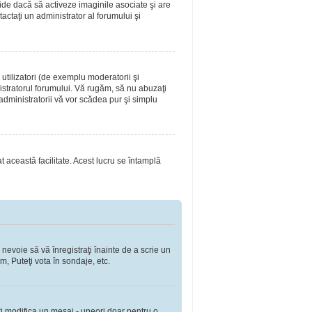
ide dacă să activeze imaginile asociate şi are
tactaţi un administrator al forumului şi
utilizatori (de exemplu moderatorii şi
nistratorul forumului. Vă rugăm, să nu abuzaţi
 administratorii vă vor scădea pur şi simplu
at această facilitate. Acest lucru se întamplă
 nevoie să vă înregistraţi înainte de a scrie un
m, Puteţi vota în sondaje, etc.
ţi modifica un mesaj - uneori doar pentru o