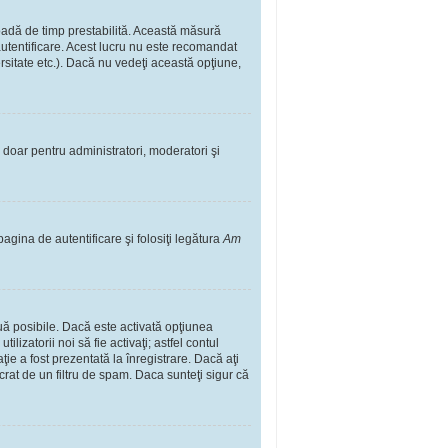
rioadă de timp prestabilită. Această măsură
autentificare. Acest lucru nu este recomandat
ersitate etc.). Dacă nu vedeţi această opţiune,
il doar pentru administratori, moderatori şi
pagina de autentificare şi folosiţi legătura
Am
două posibile. Dacă este activată opţiunea
lizatorii noi să fie activaţi; astfel contul
ţie a fost prezentată la înregistrare. Dacă aţi
ucrat de un filtru de spam. Daca sunteţi sigur că