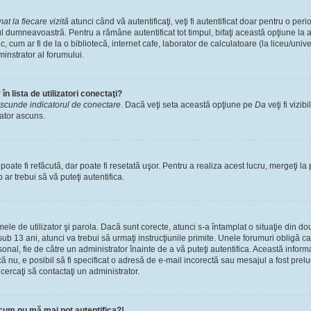
t la fiecare vizită
atunci când vă autentificaţi, veţi fi autentificat doar pentru o pe
l dumneavoastră. Pentru a rămâne autentificat tot timpul, bifaţi această opţiune la 
, cum ar fi de la o bibliotecă, internet cafe, laborator de calculatoare (la liceu/univ
instrator al forumului.
n lista de utilizatori conectaţi?
scunde indicatorul de conectare
. Dacă veţi seta această opţiune pe
Da
veţi fi vizib
zator ascuns.
ate fi refăcută, dar poate fi resetată uşor. Pentru a realiza acest lucru, mergeţi la 
p ar trebui să vă puteţi autentifica.
numele de utilizator şi parola. Dacă sunt corecte, atunci s-a întamplat o situaţie din 
ub 13 ani, atunci va trebui să urmaţi instrucţiunile primite. Unele forumuri obligă ca uti
nal, fie de către un administrator înainte de a vă puteţi autentifica. Această informa
că nu, e posibil să fi specificat o adresă de e-mail incorectă sau mesajul a fost prel
cercaţi să contactaţi un administrator.
cum nu mă mai pot autentifica?!