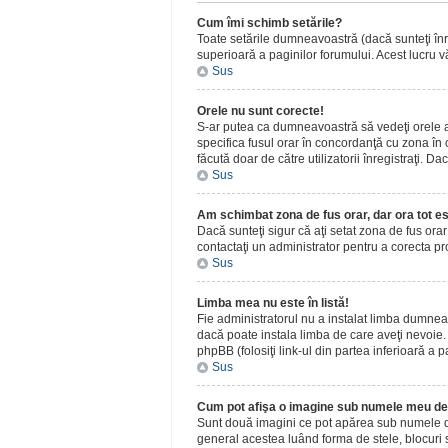
Cum îmi schimb setările?
Toate setările dumneavoastră (dacă sunteţi înreg
superioară a paginilor forumului. Acest lucru vă
Sus
Orele nu sunt corecte!
S-ar putea ca dumneavoastră să vedeţi orele afiş
specifica fusul orar în concordanţă cu zona în c
făcută doar de către utilizatorii înregistraţi. D
Sus
Am schimbat zona de fus orar, dar ora tot es
Dacă sunteţi sigur că aţi setat zona de fus ora
contactaţi un administrator pentru a corecta p
Sus
Limba mea nu este în listă!
Fie administratorul nu a instalat limba dumnea
dacă poate instala limba de care aveţi nevoie. D
phpBB (folosiţi link-ul din partea inferioară a p
Sus
Cum pot afişa o imagine sub numele meu de 
Sunt două imagini ce pot apărea sub numele de u
general acestea luând forma de stele, blocuri