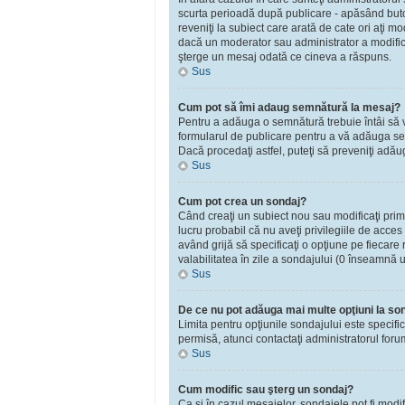
scurta perioadă după publicare - apăsând bu
reveniţi la subiect care arată de cate ori aţi 
dacă un moderator sau administrator a modificat
şterge un mesaj odată ce cineva a răspuns.
Sus
Cum pot să îmi adaug semnătură la mesaj?
Pentru a adăuga o semnătură trebuie întâi să vă
formularul de publicare pentru a vă adăuga se
Dacă procedaţi astfel, puteţi să preveniţi adă
Sus
Cum pot crea un sondaj?
Când creaţi un subiect nou sau modificaţi primu
lucru probabil că nu aveţi privilegiile de acce
având grijă să specificaţi o opţiune pe fiecare r
valabilitatea în zile a sondajului (0 înseamnă 
Sus
De ce nu pot adăuga mai multe opţiuni la so
Limita pentru opţiunile sondajului este specifi
permisă, atunci contactaţi administratorul foru
Sus
Cum modific sau şterg un sondaj?
Ca şi în cazul mesajelor, sondajele pot fi modi