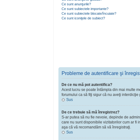
Ce sunt anunţurile?
Ce sunt subiectele importante?
Ce sunt subiectele blocate/încuiate?
Ce sunt iconiţele de subiect?
Probleme de autentificare şi înregis
De ce nu mă pot autentifica?
Acest lucru se poate întâmpla din mai multe moti
forumului ca să fiţi sigur că nu aveţi interdicţ
Sus
De ce trebuie să mă înregistrez?
S-ar putea să nu fie nevoie, depinde de adminst
care nu sunt disponibile vizitatorilor cum ar fi
aşa că vă recomandăm să vă înregistraţi.
Sus