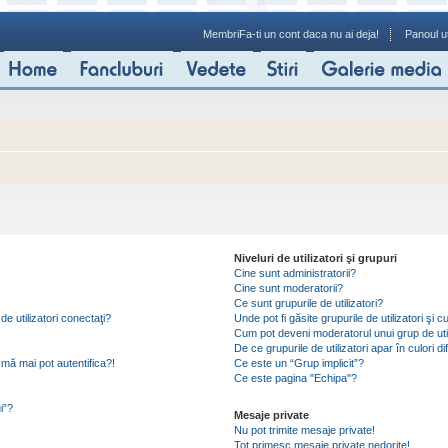
Membri
Fa-ti un cont daca nu ai deja!
Panoul ut
Niveluri de utilizatori şi grupuri
Cine sunt administratorii?
Cine sunt moderatorii?
Ce sunt grupurile de utilizatori?
de utilizatori conectaţi?
Unde pot fi găsite grupurile de utilizatori ş
Cum pot deveni moderatorul unui grup de util
De ce grupurile de utilizatori apar în culori di
mă mai pot autentifica?!
Ce este un “Grup implicit”?
Ce este pagina "Echipa"?
i”?
Mesaje private
Nu pot trimite mesaje private!
Tot primesc mesaje private nedorite!