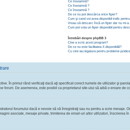
Ce înseamnă?
Ce înseamnă ?
Ce înseamnă ?
De ce nu pot descărca orice fişier?
Cum şi cand voi avea disponibil trafic pent
Vreau să descarc încă un fişier dar nu mi-a 
Cum pot vota un fişier disponibil pentru des
Întrebări despre phpBB 3
Cine a scris acest program?
De ce nu este facilitatea X disponibilă?
Cu cine iau legatura pentru probleme juridic
trare
ve. În primul rând verificaţi dacă aţi specificat corect numele de utilizator şi parol
ie pe forum. De asemenea, este posibil ca proprietarul site-ului să aibă o eroare de c
ratorul forumului dacă e nevoie să vă înregistraţi sau nu pentru a scrie mesaje. Ori
 imagini asociate, mesaje private, trimiterea de email-uri altor utilizatori, înscriere