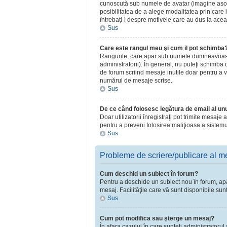
cunoscută sub numele de avatar (imagine asociat
posibilitatea de a alege modalitatea prin care i
întrebaţi-l despre motivele care au dus la acea
Sus
Care este rangul meu şi cum il pot schimba
Rangurile, care apar sub numele dumneavoastră 
administratorii). În general, nu puteţi schimba
de forum scriind mesaje inutile doar pentru a v
numărul de mesaje scrise.
Sus
De ce când folosesc legătura de email al unui
Doar utilizatorii înregistraţi pot trimite mesaje
pentru a preveni folosirea maliţioasa a sistemu
Sus
Probleme de scriere/publicare al m
Cum deschid un subiect în forum?
Pentru a deschide un subiect nou în forum, apăsa
mesaj. Facilităţile care vă sunt disponibile sun
Sus
Cum pot modifica sau şterge un mesaj?
În afara cazului în care sunteţi administratoru