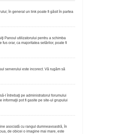
lui; în general un link poate fi găsit în partea
siţi Panoul utilizatorului pentru a schimba
fus orar, ca majoritatea setărilor, poate fi
asul serverului este incorect. Vă rugăm să
ă-l întrebaţi pe administratorul forumului
informaţii pot fi gasite pe site-ul grupului
magine asociată cu rangul dumneavoastră, în
doua, de obicei o imagine mai mare, este