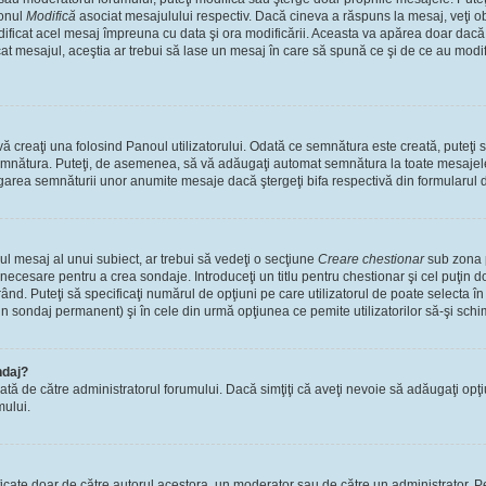
tonul
Modifică
asociat mesajulului respectiv. Dacă cineva a răspuns la mesaj, veţi 
modificat acel mesaj împreuna cu data şi ora modificării. Aceasta va apărea doar dac
 mesajul, aceştia ar trebui să lase un mesaj în care să spună ce şi de ce au modifica
 creaţi una folosind Panoul utilizatorului. Odată ce semnătura este creată, puteţi s
mnătura. Puteţi, de asemenea, să vă adăugaţi automat semnătura la toate mesajele
ugarea semnăturii unor anumite mesaje dacă ştergeţi bifa respectivă din formularul 
l mesaj al unui subiect, ar trebui să vedeţi o secţiune
Creare chestionar
sub zona p
s necesare pentru a crea sondaje. Introduceţi un titlu pentru chestionar şi cel puţin
ând. Puteţi să specificaţi numărul de opţiuni pe care utilizatorul de poate selecta în t
un sondaj permanent) şi în cele din urmă opţiunea ce pemite utilizatorilor să-şi schi
ndaj?
cată de către administratorul forumului. Dacă simţiţi că aveţi nevoie să adăugaţi opţ
mului.
ficate doar de către autorul acestora, un moderator sau de către un administrator. Pe