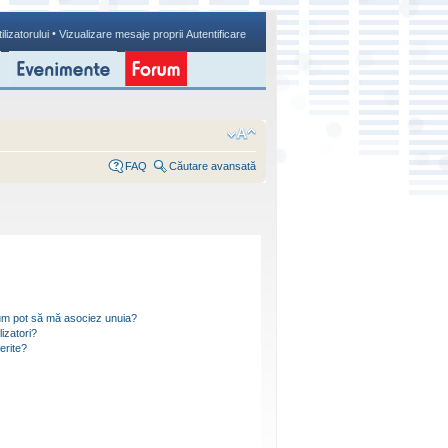
•
ilizatorului
Vizualizare mesaje proprii
Autentificare
FAQ
Căutare avansată
i cum pot să mă asociez unuia?
izatori?
ferite?