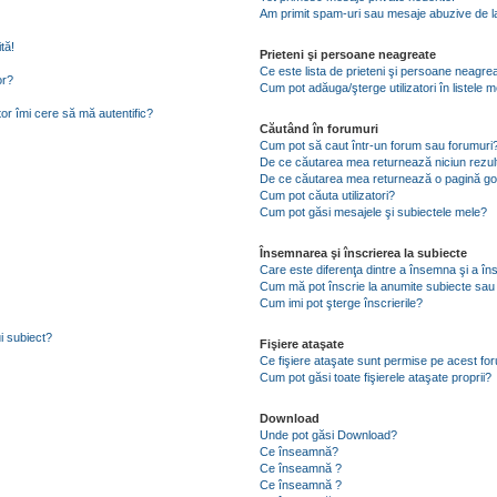
Am primit spam-uri sau mesaje abuzive de la
tă!
Prieteni şi persoane neagreate
Ce este lista de prieteni şi persoane neagre
or?
Cum pot adăuga/şterge utilizatori în listele
tor îmi cere să mă autentific?
Căutând în forumuri
Cum pot să caut într-un forum sau forumuri
De ce căutarea mea returnează niciun rezul
De ce căutarea mea returnează o pagină go
Cum pot căuta utilizatori?
Cum pot găsi mesajele şi subiectele mele?
Însemnarea şi înscrierea la subiecte
Care este diferenţa dintre a însemna şi a în
Cum mă pot înscrie la anumite subiecte sau
Cum imi pot şterge înscrierile?
i subiect?
Fişiere ataşate
Ce fişiere ataşate sunt permise pe acest fo
Cum pot găsi toate fişierele ataşate proprii?
Download
Unde pot găsi Download?
Ce înseamnă?
Ce înseamnă ?
Ce înseamnă ?