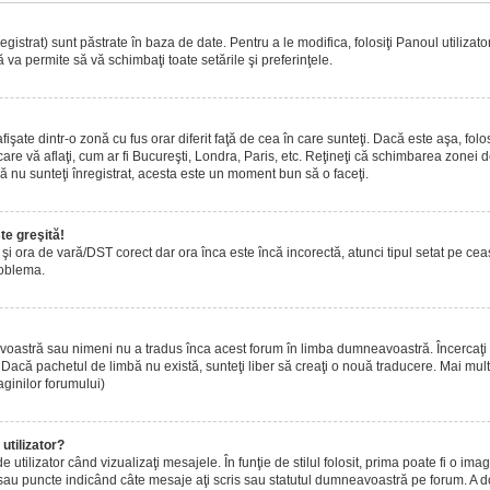
istrat) sunt păstrate în baza de date. Pentru a le modifica, folosiţi Panoul utilizatoru
 va permite să vă schimbaţi toate setările şi preferinţele.
ate dintr-o zonă cu fus orar diferit faţă de cea în care sunteţi. Dacă este aşa, folo
are vă aflaţi, cum ar fi Bucureşti, Londra, Paris, etc. Reţineţi că schimbarea zonei de 
acă nu sunteţi înregistrat, acesta este un moment bun să o faceţi.
te greşită!
r şi ora de vară/DST corect dar ora înca este încă incorectă, atunci tipul setat pe ce
roblema.
voastră sau nimeni nu a tradus înca acest forum în limba dumneavoastră. Încercaţi s
acă pachetul de limbă nu există, sunteţi liber să creaţi o nouă traducere. Mai multe 
aginilor forumului)
utilizator?
tilizator când vizualizaţi mesajele. În funţie de stilul folosit, prima poate fi o i
 sau puncte indicând câte mesaje aţi scris sau statutul dumneavoastră pe forum. A 