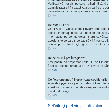
Verificaţi-vă mesajul pe care l-aţi primit când v
administrator să fi dezactivat sau să fi şters 
perioadă lungă de timp pentru a reduce dimensiu
Sus
Ce este COPPA?
COPPA, sau "Child Online Privacy and Protection 
colecta informaţii personale de la minorii sub v
informaţiilor personale de la minorul cu vârsta
acestui site pe care încercaţi să vă înregistraţ
contact pentru implicaţii legale de orice fel cu 
Sus
De ce nu mă pot înregistra?
Este posibil ca proprietarul site-ului să fi inte
înregistrarile noi ar putea fi dezactivate de căt
Sus
Ce face opţiunea “Şterge toate cookie-urile
Această opţiune va şterge toate cookie-urile c
acest lucru a fost activat de către proprietaru
o astfel de sitaţie
Sus
Setările şi preferinţele utilizatorului