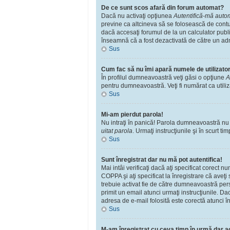
De ce sunt scos afară din forum automat?
Dacă nu activaţi opţiunea
Autentifică-mă automa
previne ca altcineva să se folosească de contu
dacă accesaţi forumul de la un calculator public
înseamnă că a fost dezactivată de către un adm
Sus
Cum fac să nu îmi apară numele de utilizator î
În profilul dumneavoastră veţi găsi o opţiune
A
pentru dumneavoastră. Veţi fi numărat ca utili
Sus
Mi-am pierdut parola!
Nu intraţi în panică! Parola dumneavoastră nu po
uitat parola
. Urmaţi instrucţiunile şi în scurt tim
Sus
Sunt înregistrat dar nu mă pot autentifica!
Mai intâi verificaţi dacă aţi specificat corect 
COPPA şi aţi specificat la înregistrare că aveţi s
trebuie activat fie de către dumneavoastră perso
primit un email atunci urmaţi instrucţiunile. Da
adresa de e-mail folosită este corectă atunci în
Sus
M-am înregistrat cu ceva timp în urmă dar a