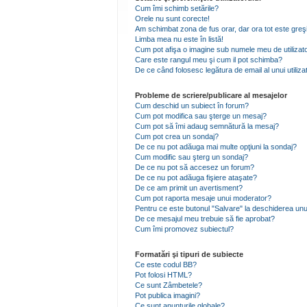
Cum îmi schimb setările?
Orele nu sunt corecte!
Am schimbat zona de fus orar, dar ora tot este greşi
Limba mea nu este în listă!
Cum pot afişa o imagine sub numele meu de utilizat
Care este rangul meu şi cum il pot schimba?
De ce când folosesc legătura de email al unui utiliza
Probleme de scriere/publicare al mesajelor
Cum deschid un subiect în forum?
Cum pot modifica sau şterge un mesaj?
Cum pot să îmi adaug semnătură la mesaj?
Cum pot crea un sondaj?
De ce nu pot adăuga mai multe opţiuni la sondaj?
Cum modific sau şterg un sondaj?
De ce nu pot să accesez un forum?
De ce nu pot adăuga fişiere ataşate?
De ce am primit un avertisment?
Cum pot raporta mesaje unui moderator?
Pentru ce este butonul "Salvare" la deschiderea unu
De ce mesajul meu trebuie să fie aprobat?
Cum îmi promovez subiectul?
Formatări şi tipuri de subiecte
Ce este codul BB?
Pot folosi HTML?
Ce sunt Zâmbetele?
Pot publica imagini?
Ce sunt anunţurile globale?