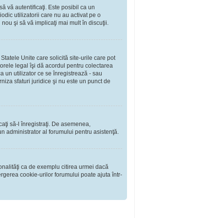
să vă autentificaţi. Este posibil ca un
dic utilizatorii care nu au activat pe o
ou şi să vă implicaţi mai mult în discuţii.
tatele Unite care solicită site-urile care pot
torele legal îşi dă acordul pentru colectarea
 un utilizator ce se înregistrează - sau
rniza sfaturi juridice şi nu este un punct de
rcaţi să-l înregistraţi. De asemenea,
i un administrator al forumului pentru asistenţă.
onalităţi ca de exemplu citirea urmei dacă
rgerea cookie-urilor forumului poate ajuta într-