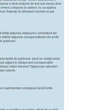
observa o mică secţiune de text sub mesaj când
ă cineva a răspuns la subiect; nu va apărea
t. Reţineţi că utilizatorii normali nu pot
ă bifaţi opţiunea
Ataşează o semnătură
din
 bifând opţiunea corespunzătoare din profil.
de publicare.
rincipală de publicare; dacă nu vedeţi acest
 două opţiuni în câmpul text corespunzător
impul votării folosind “Opţiuni per utilizator”,
mbe voturile.
iuni suplimentare sondajului decât limita
ntru a modifica un sondaj, efectuaţi un click