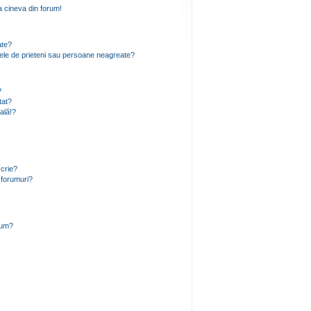
 cineva din forum!
ate?
 mele de prieteni sau persoane neagreate?
?
tat?
ală!?
scrie?
 forumuri?
rum?