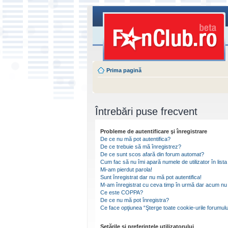
Prima pagină
Întrebări puse frecvent
Probleme de autentificare şi înregistrare
De ce nu mă pot autentifica?
De ce trebuie să mă înregistrez?
De ce sunt scos afară din forum automat?
Cum fac să nu îmi apară numele de utilizator în lista 
Mi-am pierdut parola!
Sunt înregistrat dar nu mă pot autentifica!
M-am înregistrat cu ceva timp în urmă dar acum nu 
Ce este COPPA?
De ce nu mă pot înregistra?
Ce face opţiunea “Şterge toate cookie-urile forumulu
Setările şi preferinţele utilizatorului