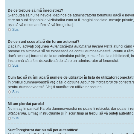
De ce trebuie să mă înregistrez?
S-ar putea să nu fie nevoie, depinde de adminstratorul forumului dacă e nevoie 
care nu sunt disponibile vizitatorilor cum ar fi imagini asociate, mesaje private
aşa că vă recomandăm să vă înregistraţi.
Sus
De ce sunt scos afară din forum automat?
Dacă nu activaţi opţiunea
Autentifică-mă automat la fiecare vizită
atunci când v
previne ca altcineva să se folosească de contul dumneavoastră. Pentru a rămâne
dacă accesaţi forumul de la un calculator public, cum ar fi de la o bibliotecă, i
înseamnă că a fost dezactivată de către un adminstrator al forumului.
Sus
Cum fac să nu îmi apară numele de utilizator în lista de utilizatori conectaţi
În profilul dumneavoastră veţi găsi o opţiune
Ascunde indicatorul de conectar
pentru dumneavoastră. Veţi fi numărat ca utilizator ascuns.
Sus
Mi-am pierdut parola!
Nu intraţi în panică! Parola dumneavoastră nu poate fi refăcută, dar poate fi res
uitat parola
. Urmaţi instrucţiunile şi în scurt timp ar trebui să vă puteţi autentific
Sus
Sunt înregistrat dar nu mă pot autentifica!