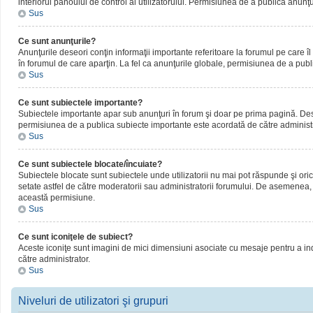
interiorul panoului de control al utilizatorului. Permisiunea de a publica anunţ
Sus
Ce sunt anunţurile?
Anunţurile deseori conţin informaţii importante referitoare la forumul pe care îl 
în forumul de care aparţin. La fel ca anunţurile globale, permisiunea de a publ
Sus
Ce sunt subiectele importante?
Subiectele importante apar sub anunţuri în forum şi doar pe prima pagină. Deseor
permisiunea de a publica subiecte importante este acordată de către administr
Sus
Ce sunt subiectele blocate/încuiate?
Subiectele blocate sunt subiectele unde utilizatorii nu mai pot răspunde şi oric
setate astfel de către moderatorii sau administratorii forumului. De asemenea, 
această permisiune.
Sus
Ce sunt iconiţele de subiect?
Aceste iconiţe sunt imagini de mici dimensiuni asociate cu mesaje pentru a ind
către administrator.
Sus
Niveluri de utilizatori şi grupuri