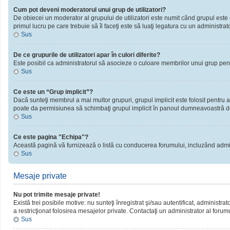
Cum pot deveni moderatorul unui grup de utilizatori?
De obiecei un moderator al grupului de utilizatori este numit când grupul este cr
primul lucru pe care trebuie să îl faceţi este să luaţi legatura cu un administrator
Sus
De ce grupurile de utilizatori apar în culori diferite?
Este posibil ca administratorul să asocieze o culoare membrilor unui grup pent
Sus
Ce este un “Grup implicit”?
Dacă sunteţi membrul a mai multor grupuri, grupul implicit este folosit pentru a
poate da permisiunea să schimbaţi grupul implicit în panoul dumneavoastră d
Sus
Ce este pagina "Echipa"?
Această pagină vă furnizează o listă cu conducerea forumului, incluzând admini
Sus
Mesaje private
Nu pot trimite mesaje private!
Există trei posibile motive: nu sunteţi înregistrat şi/sau autentificat, administra
a restricţionat folosirea mesajelor private. Contactaţi un administrator al forum
Sus