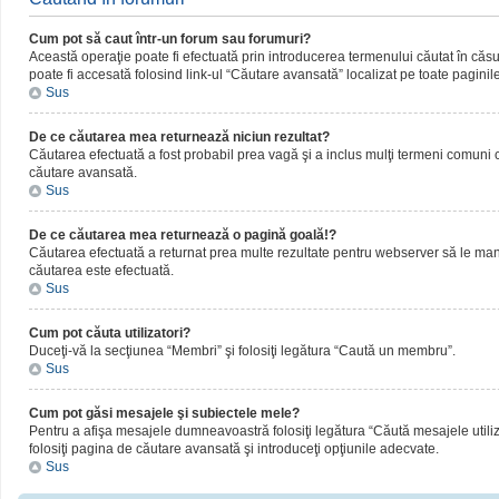
Cum pot să caut într-un forum sau forumuri?
Această operaţie poate fi efectuată prin introducerea termenului căutat în că
poate fi accesată folosind link-ul “Căutare avansată” localizat pe toate paginil
Sus
De ce căutarea mea returnează niciun rezultat?
Căutarea efectuată a fost probabil prea vagă şi a inclus mulţi termeni comuni ca
căutare avansată.
Sus
De ce căutarea mea returnează o pagină goală!?
Căutarea efectuată a returnat prea multe rezultate pentru webserver să le manipul
căutarea este efectuată.
Sus
Cum pot căuta utilizatori?
Duceţi-vă la secţiunea “Membri” şi folosiţi legătura “Caută un membru”.
Sus
Cum pot găsi mesajele şi subiectele mele?
Pentru a afişa mesajele dumneavoastră folosiţi legătura “Căută mesajele utilizat
folosiţi pagina de căutare avansată şi introduceţi opţiunile adecvate.
Sus