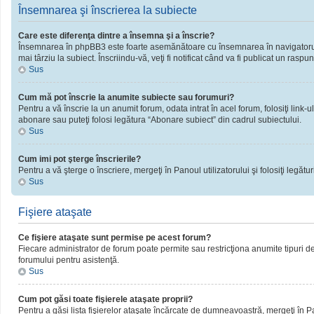
Însemnarea şi înscrierea la subiecte
Care este diferenţa dintre a însemna şi a înscrie?
Însemnarea în phpBB3 este foarte asemănătoare cu însemnarea în navigatorul 
mai târziu la subiect. Înscriindu-vă, veţi fi notificat când va fi publicat un rasp
Sus
Cum mă pot înscrie la anumite subiecte sau forumuri?
Pentru a vă înscrie la un anumit forum, odata intrat în acel forum, folosiţi link
abonare sau puteţi folosi legătura “Abonare subiect” din cadrul subiectului.
Sus
Cum imi pot şterge înscrierile?
Pentru a vă şterge o înscriere, mergeţi în Panoul utilizatorului şi folosiţi legături
Sus
Fişiere ataşate
Ce fişiere ataşate sunt permise pe acest forum?
Fiecare administrator de forum poate permite sau restricţiona anumite tipuri de 
forumului pentru asistenţă.
Sus
Cum pot găsi toate fişierele ataşate proprii?
Pentru a găsi lista fişierelor ataşate încărcate de dumneavoastră, mergeţi în Pano