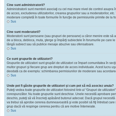
Cine sunt administratorii?
Administratorii sunt membrii asociaţi cu cel mai mare nivel de control asupra în
de acces, excluderea utilizatorilor, crearea grupurilor sau a moderatorilor, et
moderare completă în toate formurile în funcţie de permisiunile primite de la f
Sus
Cine sunt moderatorii?
Moderatorii sunt persoane (sau grupuri de persoane) a căror menire este să ai
de a bloca, debloca, muta, şterge şi împărţi subiectele în forumurile pe care le
lângă subiect sau să publice mesaje abuzive sau ofensatoare.
Sus
Ce sunt grupurile de utilizatori?
Grupurile de utilizatori sunt grupări de utilizatori ce împart comunitatea în secţ
multor grupuri şi fiecare grup are drepturi de acces individuale. Acest lucru u
deodată ca de exemplu: schimbarea permisiunilor de moderare sau acordarea ac
Sus
Unde pot fi găsite grupurile de utilizatori şi cum pot să mă asociez unuia?
Puteţi vedea toate grupurile de utilizatori folosind link-ul “Grupuri de utilizator
corespunzător. Nu toate grupurile sunt deschise. Unele necesită aprobare pentr
deschis, puteţi să vă înscrieţi apăsând butonul adecvat. Dacă grupul necesită
va trebui să aprobe cererea dumneavoastră şi este posibil să fiţi întrebat care
grup dacă vă respinge cererea pentru că are motive întemeiate.
Sus