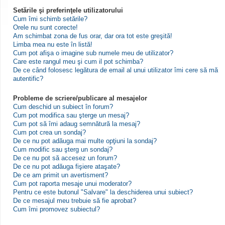
Setările şi preferinţele utilizatorului
Cum îmi schimb setările?
Orele nu sunt corecte!
Am schimbat zona de fus orar, dar ora tot este greşită!
Limba mea nu este în listă!
Cum pot afişa o imagine sub numele meu de utilizator?
Care este rangul meu şi cum il pot schimba?
De ce când folosesc legătura de email al unui utilizator îmi cere să mă
autentific?
Probleme de scriere/publicare al mesajelor
Cum deschid un subiect în forum?
Cum pot modifica sau şterge un mesaj?
Cum pot să îmi adaug semnătură la mesaj?
Cum pot crea un sondaj?
De ce nu pot adăuga mai multe opţiuni la sondaj?
Cum modific sau şterg un sondaj?
De ce nu pot să accesez un forum?
De ce nu pot adăuga fişiere ataşate?
De ce am primit un avertisment?
Cum pot raporta mesaje unui moderator?
Pentru ce este butonul "Salvare" la deschiderea unui subiect?
De ce mesajul meu trebuie să fie aprobat?
Cum îmi promovez subiectul?