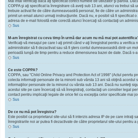
Mai intâi verificaţi dacă aţi specificat corect numele de utilizator şi parola. D
COPPA şi aţi specificat la înregistrare că aveţi sub 13 ani, atunci va trebui să urm
trebuie activat fie de către dumneavoastră personal, fie de către un administrato
primit un email atunci urmaţi instrucţiunile. Dacă nu, e posibil să fi specificat
adresa de e-mail folosită este corectă atunci încercaţi să contactaţi un administ
Sus
M-am înregistrat cu ceva timp în urmă dar acum nu mă mai pot autentifica
Verificaţi-vă mesajul pe care l-aţi primit când v-aţi înregistrat pentru a verifica 
administrator să fi dezactivat sau să fi şters contul dumneavoastră dintr-un mot
perioadă lungă de timp pentru a reduce dimensiunea bazei de date. Dacă s-a întâm
Sus
Ce este COPPA?
COPPA, sau "Child Online Privacy and Protection Act of 1998" (Actul penrtu prote
colecta informaţii personale de la minorii sub vârsta 13 ani să obţină acordul sc
informaţiilor personale de la minorul cu vârsta sub 13 ani. Dacă nu sunteţi sig
acestui site pe care încercaţi să vă înregistraţi, contactaţi un consilier legal p
contact pentru implicaţii legale de orice fel cu excepţia celor specificate mai jo
Sus
De ce nu mă pot înregistra?
Este posibil ca proprietarul site-ului să fi interzis adresa IP de pe care intraţi
înregistrarile noi ar putea fi dezactivate de către proprietarul site-ului pentru a
Sus