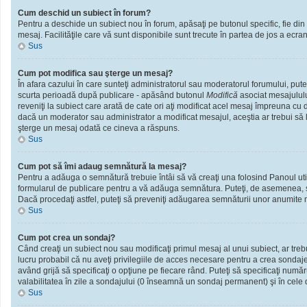
Cum deschid un subiect în forum?
Pentru a deschide un subiect nou în forum, apăsaţi pe butonul specific, fie din f
mesaj. Facilităţile care vă sunt disponibile sunt trecute în partea de jos a ecra
Sus
Cum pot modifica sau şterge un mesaj?
În afara cazului în care sunteţi administratorul sau moderatorul forumului, put
scurta perioadă după publicare - apăsând butonul
Modifică
asociat mesajululu
reveniţi la subiect care arată de cate ori aţi modificat acel mesaj împreuna cu
dacă un moderator sau administrator a modificat mesajul, aceştia ar trebui să l
şterge un mesaj odată ce cineva a răspuns.
Sus
Cum pot să îmi adaug semnătură la mesaj?
Pentru a adăuga o semnătură trebuie întâi să vă creaţi una folosind Panoul util
formularul de publicare pentru a vă adăuga semnătura. Puteţi, de asemenea, 
Dacă procedaţi astfel, puteţi să preveniţi adăugarea semnăturii unor anumite m
Sus
Cum pot crea un sondaj?
Când creaţi un subiect nou sau modificaţi primul mesaj al unui subiect, ar treb
lucru probabil că nu aveţi privilegiile de acces necesare pentru a crea sondaje.
având grijă să specificaţi o opţiune pe fiecare rând. Puteţi să specificaţi numărul
valabilitatea în zile a sondajului (0 înseamnă un sondaj permanent) şi în cele d
Sus