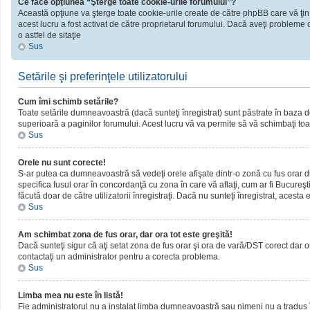
Ce face opţiunea “Şterge toate cookie-urile forumului”?
Această opţiune va şterge toate cookie-urile create de către phpBB care vă ţin
acest lucru a fost activat de către proprietarul forumului. Dacă aveţi probleme 
o astfel de sitaţie
Sus
Setările şi preferinţele utilizatorului
Cum îmi schimb setările?
Toate setările dumneavoastră (dacă sunteţi înregistrat) sunt păstrate în baza de d
superioară a paginilor forumului. Acest lucru vă va permite să vă schimbaţi toate
Sus
Orele nu sunt corecte!
S-ar putea ca dumneavoastră să vedeţi orele afişate dintr-o zonă cu fus orar dif
specifica fusul orar în concordanţă cu zona în care vă aflaţi, cum ar fi Bucureşti
făcută doar de către utilizatorii înregistraţi. Dacă nu sunteţi înregistrat, acest
Sus
Am schimbat zona de fus orar, dar ora tot este greşită!
Dacă sunteţi sigur că aţi setat zona de fus orar şi ora de vară/DST corect dar o
contactaţi un administrator pentru a corecta problema.
Sus
Limba mea nu este în listă!
Fie administratorul nu a instalat limba dumneavoastră sau nimeni nu a tradus î