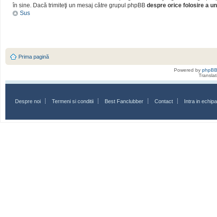
în sine. Dacă trimiteţi un mesaj către grupul phpBB
despre orice folosire a un
Sus
Prima pagină
Powered by
phpB
Transla
Despre noi
Termeni si conditii
Best Fanclubber
Contact
Intra in echi