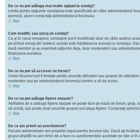
De ce nu pot adăuga mai multe opţiuni la sondaj?
Limita pentru opţiunile sondajului este specificată de către administratorul fo
permisă, atunci contactaţi administratorul forumului.
Sus
Cum modific sau şterg un sondaj?
Ca şi în cazul mesajelor, sondajele pot fi modificate doar de către autorul ace
pe primul mesaj din subiect; acesta este întotdeauna asociat cu sondajul. Dacă n
dacă membrii şi-au exprimat opţiunile deja, doar moderatorii sau administratori
finalizarea acestuia.
Sus
De ce nu pot să accesez un forum?
Unele forumuri pot fi limitate pentru anumiţi utilizatori sau grupuri de utilizato
moderator sau pe administratorul forumului pentru a vă da acces.
Sus
De ce nu pot adăuga fişiere ataşate?
Abilitatea de a adăuga fişiere ataşate se poate face pe bază de forum, grup, sau 
să scrieţi, sau poate doar anumite grupuri pot ataşa fişiere. Contactaţi administ
Sus
De ce am primit un avertisment?
Fiecare administrator are propriile reguli pentru forumul său. Dacă aţi încălcat
grupul phpBB nu are nimic de-a face cu avertismentele acordate pe site-ul în ca