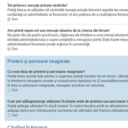
Tot primesc mesaje private nedorite!
Puteţi bloca un utilizator să vă trimită mesaje private folosind regulile de mesa
contactaţi un administrator al forumului; el are puterea de a restricţiona folosir
Sus
Am primit spam-uri sau mesaje abuzive de la cineva din forum!
Ne pare rău să auzim acest lucru. Opţiunea de trimitere a unui mesaj electronic 
trimiteţi administratorului o copie completă a mesajului primit. Este foarte impor
administratorul forumului poate acţiona în consecinţă.
Sus
Prieteni şi persoane neagreate
Ce este lista de prieteni şi persoane neagreate?
Puteţi folosi aceste liste pentru a organiza ceilalţi membrii de pe forum. Utiliza
la trimiterea mesajelor private şi vizualizarea statutului lor (Conectat/Neconect
în lista cu persoane neagreate, mesajele acestuia vor ascunse.
Sus
Cum pot adăuga/şterge utilizatori în listele mele de prieteni sau persoane
Puteţi adăuga utilizatori în două moduri. În cadrul fiecărui profil al utilizatorul
adăuga direct prin introducerea numelelor de utilizatori din Panoul utilizatorulu
Sus
Căutând în forumuri