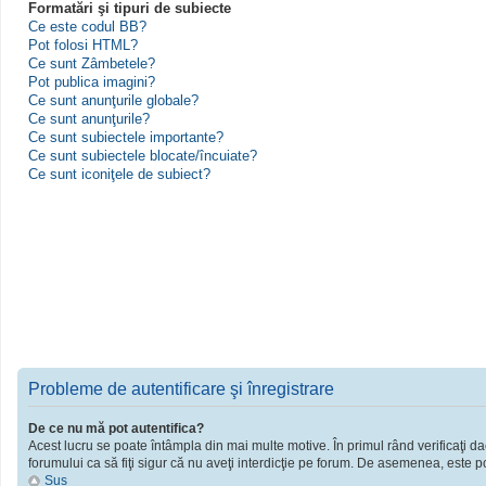
Formatări şi tipuri de subiecte
Ce este codul BB?
Pot folosi HTML?
Ce sunt Zâmbetele?
Pot publica imagini?
Ce sunt anunţurile globale?
Ce sunt anunţurile?
Ce sunt subiectele importante?
Ce sunt subiectele blocate/încuiate?
Ce sunt iconiţele de subiect?
Probleme de autentificare şi înregistrare
De ce nu mă pot autentifica?
Acest lucru se poate întâmpla din mai multe motive. În primul rând verificaţi dac
forumului ca să fiţi sigur că nu aveţi interdicţie pe forum. De asemenea, este po
Sus