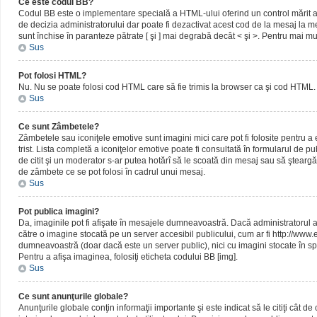
Ce este codul BB?
Codul BB este o implementare specială a HTML-ului oferind un control mărit al 
de decizia administratorului dar poate fi dezactivat acest cod de la mesaj la me
sunt închise în paranteze pătrate [ şi ] mai degrabă decât < şi >. Pentru mai mu
Sus
Pot folosi HTML?
Nu. Nu se poate folosi cod HTML care să fie trimis la browser ca şi cod HTML. 
Sus
Ce sunt Zâmbetele?
Zâmbetele sau iconiţele emotive sunt imagini mici care pot fi folosite pentru
trist. Lista completă a iconiţelor emotive poate fi consultată în formularul de p
de citit şi un moderator s-ar putea hotărî să le scoată din mesaj sau să ştearg
de zâmbete ce se pot folosi în cadrul unui mesaj.
Sus
Pot publica imagini?
Da, imaginile pot fi afişate în mesajele dumneavoastră. Dacă administratorul a pe
către o imagine stocată pe un server accesibil publicului, cum ar fi http://www
dumneavoastră (doar dacă este un server public), nici cu imagini stocate în spa
Pentru a afişa imaginea, folosiţi eticheta codului BB [img].
Sus
Ce sunt anunţurile globale?
Anunţurile globale conţin informaţii importante şi este indicat să le citiţi cât d