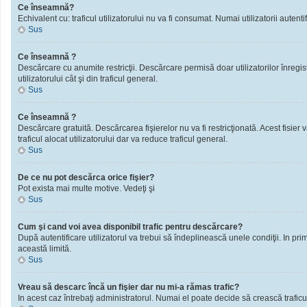
Ce înseamnă?
Echivalent cu: traficul utilizatorului nu va fi consumat. Numai utilizatorii autentif
Sus
Ce înseamnă ?
Descărcare cu anumite restricţii. Descărcare permisă doar utilizatorilor înregistra
utilizatorului cât şi din traficul general.
Sus
Ce înseamnă ?
Descărcare gratuită. Descărcarea fişierelor nu va fi restricţionată. Acest fisier 
traficul alocat utilizatorului dar va reduce traficul general.
Sus
De ce nu pot descărca orice fişier?
Pot exista mai multe motive. Vedeţi şi
Sus
Cum şi cand voi avea disponibil trafic pentru descărcare?
După autentificare utilizatorul va trebui să îndeplinească unele condiţii. In prim
această limită.
Sus
Vreau să descarc încă un fişier dar nu mi-a rămas trafic?
In acest caz întrebaţi administratorul. Numai el poate decide să crească traficu