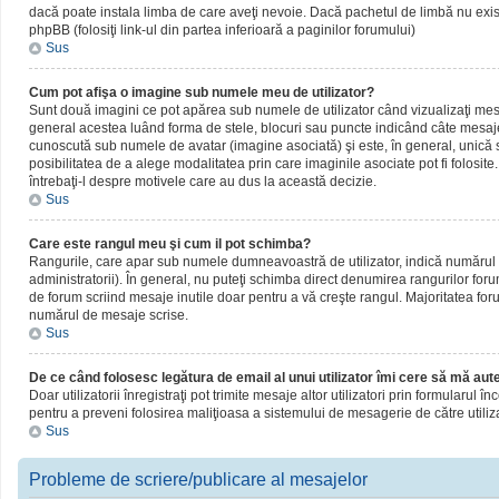
dacă poate instala limba de care aveţi nevoie. Dacă pachetul de limbă nu există,
phpBB (folosiţi link-ul din partea inferioară a paginilor forumului)
Sus
Cum pot afişa o imagine sub numele meu de utilizator?
Sunt două imagini ce pot apărea sub numele de utilizator când vizualizaţi mesaj
general acestea luând forma de stele, blocuri sau puncte indicând câte mesaje
cunoscută sub numele de avatar (imagine asociată) şi este, în general, unică sa
posibilitatea de a alege modalitatea prin care imaginile asociate pot fi folosite
întrebaţi-l despre motivele care au dus la această decizie.
Sus
Care este rangul meu şi cum il pot schimba?
Rangurile, care apar sub numele dumneavoastră de utilizator, indică numărul de
administratorii). În general, nu puteţi schimba direct denumirea rangurilor for
de forum scriind mesaje inutile doar pentru a vă creşte rangul. Majoritatea foru
numărul de mesaje scrise.
Sus
De ce când folosesc legătura de email al unui utilizator îmi cere să mă aute
Doar utilizatorii înregistraţi pot trimite mesaje altor utilizatori prin formularul
pentru a preveni folosirea maliţioasa a sistemului de mesagerie de către utiliz
Sus
Probleme de scriere/publicare al mesajelor