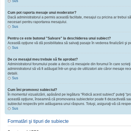
Sus
Cum pot raporta mesaje unui moderator?
Dacă administratorul a permis această faclitate, mesajul cu pricina ar trebui să
necesari pentru raportarea mesajului.
Sus
Pentru ce este butonul "Salvare" la deschiderea unui subiect?
Această opţiune vă dă posibilitatea să salvaţi pasaje în vederea finalizării şi publ
Sus
De ce mesajul meu trebuie să fie aprobat?
Administratorul forumului poate a decis că mesajele din forumul în care scrieţi
administratorul să vă fi adăugat într-un grup de utilizatori ale căror mesaje rec
detalii.
Sus
Cum îmi promovez subiectul?
În momentul vizualizării, apăsând pe legătura “Ridică acest subiect” puteţi "
această opţiune, înseamnă că promovarea subiectelor poate fi dezactivată sau
subiectul respectiv prin adăugarea unui răspuns. Totuşi, asiguraţi-vă că respect
Sus
Formatări şi tipuri de subiecte