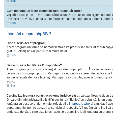
Sus
Cum pot vota un fişier disponibil pentru descărcare?
Veţi găsi o secţiune de vot atunci când vizualizaţi detaliile unui fişier sau unei 
Prin click pe "Voteză" un utilizator înregistrat poate alege de la 1 punct (foarte 
Sus
Întrebări despre phpBB 3
Cine a scris acest program?
Acest program (în forma sa nemodificată) este produs, lansat şi aflat sub copy
gratuit. Folosiţi link-ul pentru mai multe detalii.
Sus
De ce nu este facilitatea X disponibilă?
Acest program a fost scris şi licenţiat de către grupul phpBB. În cazul în care c
ce are de spus grupul phpBB. Vă rugăm să nu publicaţi cereri de facilităţi pe
sarcinile legate de noile facilităţi. Vă rugăm să consultaţi aceste forumuri şi să
acolo.
Sus
Cu cine iau legatura pentru probleme juridice şi/sau abuzuri legate de ac
Oricare din administratorii afişaţi în secţiunea “Echipa” ar trebui să fie un pun
legătura cu posesorul domeniului (efectuaţi o
interogare whois
) sau, dacă ace
departamentul pentru abuzuri al serviciului respectiv. Vă rugăm să reţineţi c
unde sau de către cine este folosit acest program. Nu luaţi legatura cu grupu