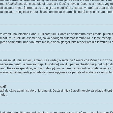
tonul
Modifică
asociat mesajulului respectiv. Dacă cineva a răspuns la mesaj, veţi 
modificat acel mesaj împreuna cu data şi ora modificării. Aceasta va apărea doar dac
 mesajul, aceştia ar trebui să lase un mesaj în care să spună ce şi de ce au modifica
 creaţi una folosind Panoul utilizatorului. Odată ce semnătura este creată, puteţi s
mnătura. Puteţi, de asemenea, să vă adăugaţi automat semnătura la toate mesajele
ugarea semnăturii unor anumite mesaje dacă ştergeţi bifa respectivă din formularul 
l mesaj al unui subiect, ar trebui să vedeţi o secţiune
Creare chestionar
sub zona p
s necesare pentru a crea sondaje. Introduceţi un titlu pentru chestionar şi cel puţin
ând. Puteţi să specificaţi numărul de opţiuni pe care utilizatorul de poate selecta în t
un sondaj permanent) şi în cele din urmă opţiunea ce pemite utilizatorilor să-şi schi
ndaj?
cată de către administratorul forumului. Dacă simţiţi că aveţi nevoie să adăugaţi opţ
mului.
ficate doar de către autorul acestora, un moderator sau de către un administrator. Pe