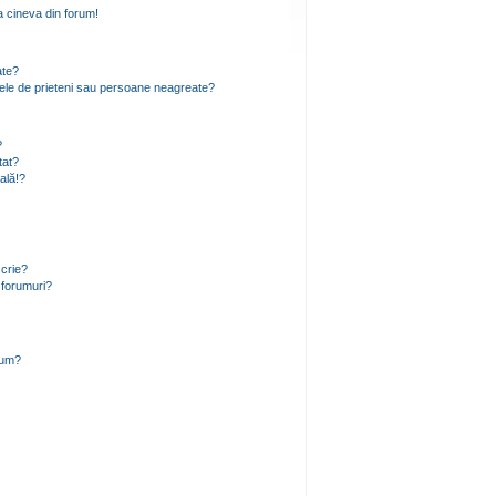
 cineva din forum!
ate?
 mele de prieteni sau persoane neagreate?
?
tat?
ală!?
scrie?
 forumuri?
rum?