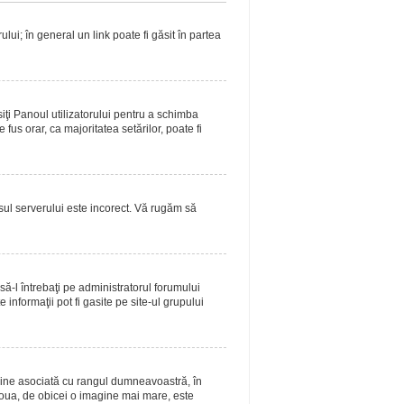
lui; în general un link poate fi găsit în partea
siţi Panoul utilizatorului pentru a schimba
fus orar, ca majoritatea setărilor, poate fi
asul serverului este incorect. Vă rugăm să
ă-l întrebaţi pe administratorul forumului
informaţii pot fi gasite pe site-ul grupului
magine asociată cu rangul dumneavoastră, în
doua, de obicei o imagine mai mare, este