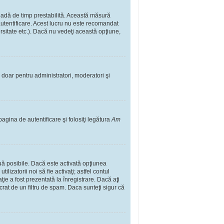
rioadă de timp prestabilită. Această măsură
autentificare. Acest lucru nu este recomandat
ersitate etc.). Dacă nu vedeţi această opţiune,
il doar pentru administratori, moderatori şi
pagina de autentificare şi folosiţi legătura
Am
două posibile. Dacă este activată opţiunea
lizatorii noi să fie activaţi; astfel contul
ţie a fost prezentată la înregistrare. Dacă aţi
ucrat de un filtru de spam. Daca sunteţi sigur că