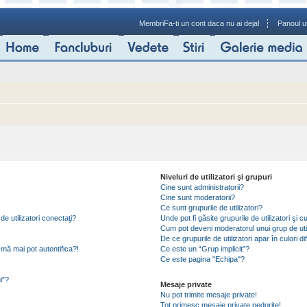
Membri
Fa-ti un cont daca nu ai deja!
Panoul ut
Niveluri de utilizatori şi grupuri
Cine sunt administratorii?
Cine sunt moderatorii?
Ce sunt grupurile de utilizatori?
de utilizatori conectaţi?
Unde pot fi găsite grupurile de utilizatori ş
Cum pot deveni moderatorul unui grup de util
De ce grupurile de utilizatori apar în culori di
mă mai pot autentifica?!
Ce este un “Grup implicit”?
Ce este pagina "Echipa"?
i”?
Mesaje private
Nu pot trimite mesaje private!
Tot primesc mesaje private nedorite!