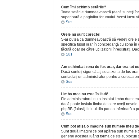
Cum îmi schimb setările?
Toate setările dumneavoastră (dacă sunteţi înreg
superioară a paginilor forumului. Acest lucru vă
Sus
Orele nu sunt corecte!
S-ar putea ca dumneavoastră să vedeţi orele afiş
specifica fusul orar în concordanţă cu zona în c
făcută doar de către utilizatorii înregistraţi. D
Sus
Am schimbat zona de fus orar, dar ora tot es
Dacă sunteţi sigur că aţi setat zona de fus ora
contactaţi un administrator pentru a corecta p
Sus
Limba mea nu este în listă!
Fie administratorul nu a instalat limba dumnea
dacă poate instala limba de care aveţi nevoie. D
phpBB (folosiţi link-ul din partea inferioară a p
Sus
Cum pot afişa o imagine sub numele meu de 
Sunt două imagini ce pot apărea sub numele de u
general acestea luând forma de stele, blocuri