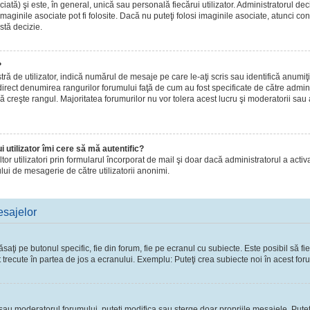
ă) şi este, în general, unică sau personală fiecărui utilizator. Administratorul dec
maginile asociate pot fi folosite. Dacă nu puteţi folosi imaginile asociate, atunci con
stă decizie.
?
de utilizator, indică numărul de mesaje pe care le-aţi scris sau identifică anumiţi 
 direct denumirea rangurilor forumului faţă de cum au fost specificate de către admi
ă creşte rangul. Majoritatea forumurilor nu vor tolera acest lucru şi moderatorii sau
 utilizator îmi cere să mă autentific?
 altor utilizatori prin formularul încorporat de mail şi doar dacă administratorul a activ
lui de mesagerie de către utilizatorii anonimi.
esajelor
ţi pe butonul specific, fie din forum, fie pe ecranul cu subiecte. Este posibil să fie
t trecute în partea de jos a ecranului. Exemplu: Puteţi crea subiecte noi în acest foru
l sau moderatorul forumului, puteţi modifica sau şterge doar propriile mesajele. Pute