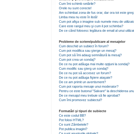
Cum îmi schimb setările?
Orele nu sunt corecte!
Am schimbat zona de fus orar, dar ora tot este greşi
Limba mea nu este în listă!
Cum pot afişa o imagine sub numele meu de utilizat
Care este rangul meu şi cum il pot schimba?
De ce când folosesc legătura de email al unui utiliza
Probleme de scriere/publicare al mesajelor
Cum deschid un subiect în forum?
Cum pot modifica sau şterge un mesaj?
Cum pot să îmi adaug semnătură la mesaj?
Cum pot crea un sondaj?
De ce nu pot adăuga mai multe opţiuni la sondaj?
Cum modific sau şterg un sondaj?
De ce nu pot să accesez un forum?
De ce nu pot adăuga fişiere ataşate?
De ce am primit un avertisment?
Cum pot raporta mesaje unui moderator?
Pentru ce este butonul "Salvare" la deschiderea unu
De ce mesajul meu trebuie să fie aprobat?
Cum îmi promovez subiectul?
Formatări şi tipuri de subiecte
Ce este codul BB?
Pot folosi HTML?
Ce sunt Zâmbetele?
Pot publica imagini?
Ce sunt anunţurile globale?