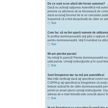
De ce sunt scos afară din forum automat?
Dacă nu activaţi opţiunea
Autentifică-mă automa
previne ca altcineva să se folosească de contu
dacă accesaţi forumul de la un calculator public
înseamnă că a fost dezactivată de către un adm
Sus
Cum fac să nu îmi apară numele de utilizator î
În profilul dumneavoastră veţi găsi o opţiune
A
pentru dumneavoastră. Veţi fi numărat ca utili
Sus
Mi-am pierdut parola!
Nu intraţi în panică! Parola dumneavoastră nu po
uitat parola
. Urmaţi instrucţiunile şi în scurt tim
Sus
Sunt înregistrat dar nu mă pot autentifica!
Mai intâi verificaţi dacă aţi specificat corect 
COPPA şi aţi specificat la înregistrare că aveţi s
trebuie activat fie de către dumneavoastră perso
primit un email atunci urmaţi instrucţiunile. Da
adresa de e-mail folosită este corectă atunci în
Sus
M-am înregistrat cu ceva timp în urmă dar a