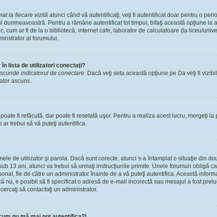
t la fiecare vizită
atunci când vă autentificaţi, veţi fi autentificat doar pentru o pe
l dumneavoastră. Pentru a rămâne autentificat tot timpul, bifaţi această opţiune la 
, cum ar fi de la o bibliotecă, internet cafe, laborator de calculatoare (la liceu/univ
instrator al forumului.
n lista de utilizatori conectaţi?
scunde indicatorul de conectare
. Dacă veţi seta această opţiune pe
Da
veţi fi vizib
zator ascuns.
ate fi refăcută, dar poate fi resetată uşor. Pentru a realiza acest lucru, mergeţi la 
p ar trebui să vă puteţi autentifica.
numele de utilizator şi parola. Dacă sunt corecte, atunci s-a întamplat o situaţie din 
ub 13 ani, atunci va trebui să urmaţi instrucţiunile primite. Unele forumuri obligă ca uti
nal, fie de către un administrator înainte de a vă puteţi autentifica. Această informa
că nu, e posibil să fi specificat o adresă de e-mail incorectă sau mesajul a fost prel
cercaţi să contactaţi un administrator.
cum nu mă mai pot autentifica?!