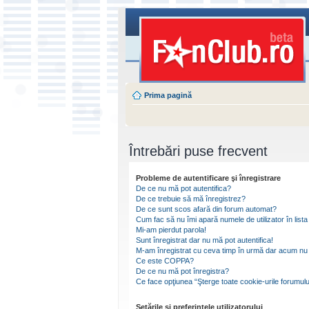
Prima pagină
Întrebări puse frecvent
Probleme de autentificare şi înregistrare
De ce nu mă pot autentifica?
De ce trebuie să mă înregistrez?
De ce sunt scos afară din forum automat?
Cum fac să nu îmi apară numele de utilizator în lista 
Mi-am pierdut parola!
Sunt înregistrat dar nu mă pot autentifica!
M-am înregistrat cu ceva timp în urmă dar acum nu 
Ce este COPPA?
De ce nu mă pot înregistra?
Ce face opţiunea “Şterge toate cookie-urile forumulu
Setările şi preferinţele utilizatorului