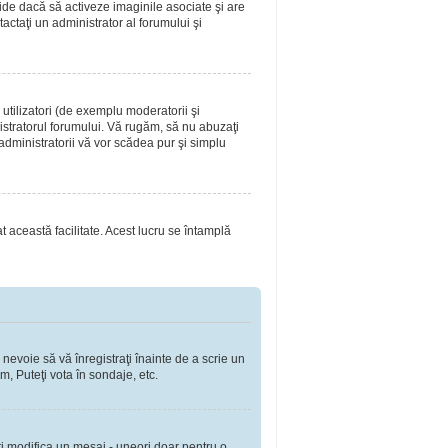
ide dacă să activeze imaginile asociate şi are
tactaţi un administrator al forumului şi
utilizatori (de exemplu moderatorii şi
nistratorul forumului. Vă rugăm, să nu abuzaţi
 administratorii vă vor scădea pur şi simplu
at această facilitate. Acest lucru se întamplă
 nevoie să vă înregistraţi înainte de a scrie un
m, Puteţi vota în sondaje, etc.
ţi modifica un mesaj - uneori doar pentru o