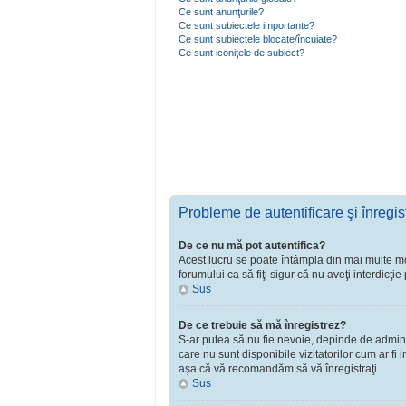
Ce sunt anunţurile?
Ce sunt subiectele importante?
Ce sunt subiectele blocate/încuiate?
Ce sunt iconiţele de subiect?
Probleme de autentificare şi înregis
De ce nu mă pot autentifica?
Acest lucru se poate întâmpla din mai multe moti
forumului ca să fiţi sigur că nu aveţi interdicţ
Sus
De ce trebuie să mă înregistrez?
S-ar putea să nu fie nevoie, depinde de adminst
care nu sunt disponibile vizitatorilor cum ar fi
aşa că vă recomandăm să vă înregistraţi.
Sus