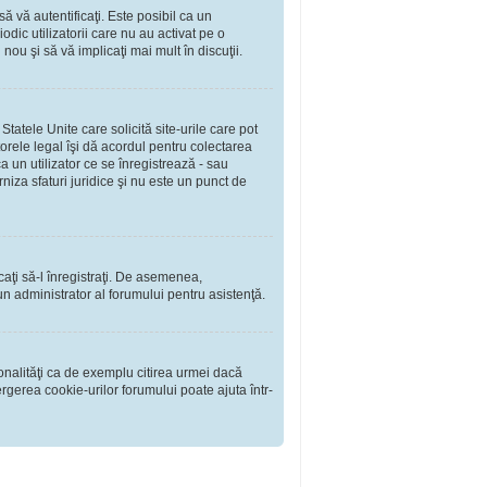
să vă autentificaţi. Este posibil ca un
dic utilizatorii care nu au activat pe o
ou şi să vă implicaţi mai mult în discuţii.
tatele Unite care solicită site-urile care pot
torele legal îşi dă acordul pentru colectarea
 un utilizator ce se înregistrează - sau
rniza sfaturi juridice şi nu este un punct de
rcaţi să-l înregistraţi. De asemenea,
i un administrator al forumului pentru asistenţă.
onalităţi ca de exemplu citirea urmei dacă
rgerea cookie-urilor forumului poate ajuta într-