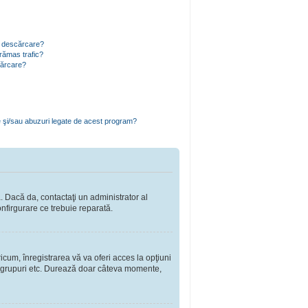
ru descărcare?
rămas trafic?
cărcare?
e şi/sau abuzuri legate de acest program?
a. Dacă da, contactaţi un administrator al
onfirgurare ce trebuie reparată.
cum, înregistrarea vă va oferi acces la opţiuni
a în grupuri etc. Durează doar câteva momente,