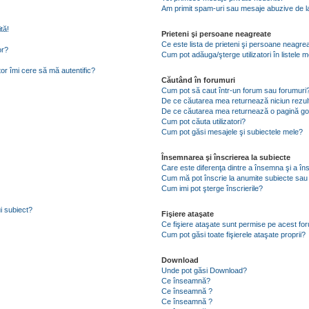
Am primit spam-uri sau mesaje abuzive de la
tă!
Prieteni şi persoane neagreate
Ce este lista de prieteni şi persoane neagre
or?
Cum pot adăuga/şterge utilizatori în listele
tor îmi cere să mă autentific?
Căutând în forumuri
Cum pot să caut într-un forum sau forumuri
De ce căutarea mea returnează niciun rezul
De ce căutarea mea returnează o pagină go
Cum pot căuta utilizatori?
Cum pot găsi mesajele şi subiectele mele?
Însemnarea şi înscrierea la subiecte
Care este diferenţa dintre a însemna şi a în
Cum mă pot înscrie la anumite subiecte sau
Cum imi pot şterge înscrierile?
i subiect?
Fişiere ataşate
Ce fişiere ataşate sunt permise pe acest fo
Cum pot găsi toate fişierele ataşate proprii?
Download
Unde pot găsi Download?
Ce înseamnă?
Ce înseamnă ?
Ce înseamnă ?