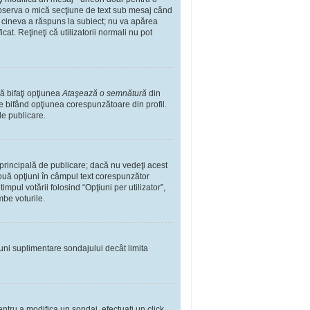
observa o mică secţiune de text sub mesaj când
ă cineva a răspuns la subiect; nu va apărea
t. Reţineţi că utilizatorii normali nu pot
ă bifaţi opţiunea
Ataşează o semnătură
din
 bifând opţiunea corespunzătoare din profil.
de publicare.
rincipală de publicare; dacă nu vedeţi acest
 două opţiuni în câmpul text corespunzător
impul votării folosind “Opţiuni per utilizator”,
mbe voturile.
iuni suplimentare sondajului decât limita
ntru a modifica un sondaj, efectuaţi un click