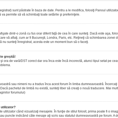
istrat) sunt păstrate în baza de date. Pentru a le modifica, folosiţi Panoul utilizatoru
 va permite să vă schimbaţi toate setările şi preferinţele.
ate dintr-o zonă cu fus orar diferit faţă de cea în care sunteţi. Dacă este aşa, folo
are vă aflaţi, cum ar fi Bucureşti, Londra, Paris, etc. Reţineţi că schimbarea zonei de 
acă nu sunteţi înregistrat, acesta este un moment bun să o faceţi.
te greşită!
r şi ora de vară/DST corect dar ora înca este încă incorectă, atunci tipul setat pe ce
roblema.
voastră sau nimeni nu a tradus înca acest forum în limba dumneavoastră. Încercaţi s
acă pachetul de limbă nu există, sunteţi liber să creaţi o nouă traducere. Mai multe 
aginilor forumului)
utilizator?
tilizator când vizualizaţi mesajele. În funţie de stilul folosit, prima poate fi o i
 sau puncte indicând câte mesaje aţi scris sau statutul dumneavoastră pe forum. A 