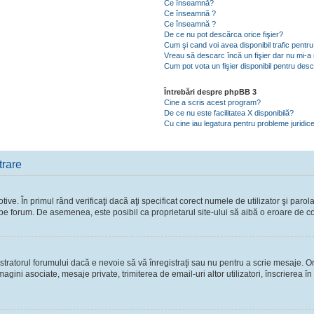
Ce înseamnă?
Ce înseamnă ?
Ce înseamnă ?
De ce nu pot descărca orice fişier?
Cum şi cand voi avea disponibil trafic pent
Vreau să descarc încă un fişier dar nu mi-a 
Cum pot vota un fişier disponibil pentru des
Întrebări despre phpBB 3
Cine a scris acest program?
De ce nu este facilitatea X disponibilă?
Cu cine iau legatura pentru probleme juridic
trare
ve. În primul rând verificaţi dacă aţi specificat corect numele de utilizator şi parol
ie pe forum. De asemenea, este posibil ca proprietarul site-ului să aibă o eroare de c
ratorul forumului dacă e nevoie să vă înregistraţi sau nu pentru a scrie mesaje. Ori
 imagini asociate, mesaje private, trimiterea de email-uri altor utilizatori, înscriere