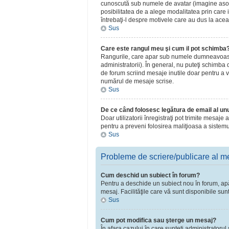
cunoscută sub numele de avatar (imagine asociat
posibilitatea de a alege modalitatea prin care i
întrebaţi-l despre motivele care au dus la acea
Sus
Care este rangul meu şi cum il pot schimba
Rangurile, care apar sub numele dumneavoastră 
administratorii). În general, nu puteţi schimba
de forum scriind mesaje inutile doar pentru a v
numărul de mesaje scrise.
Sus
De ce când folosesc legătura de email al unui
Doar utilizatorii înregistraţi pot trimite mesaje
pentru a preveni folosirea maliţioasa a sistemu
Sus
Probleme de scriere/publicare al m
Cum deschid un subiect în forum?
Pentru a deschide un subiect nou în forum, apăsa
mesaj. Facilităţile care vă sunt disponibile sun
Sus
Cum pot modifica sau şterge un mesaj?
În afara cazului în care sunteţi administratoru