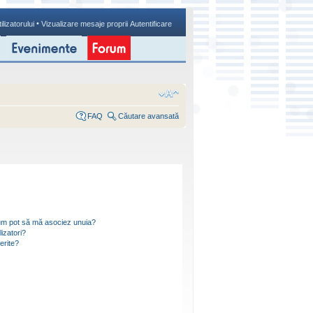
•
ilizatorului
Vizualizare mesaje proprii
Autentificare
FAQ
Căutare avansată
i cum pot să mă asociez unuia?
izatori?
ferite?