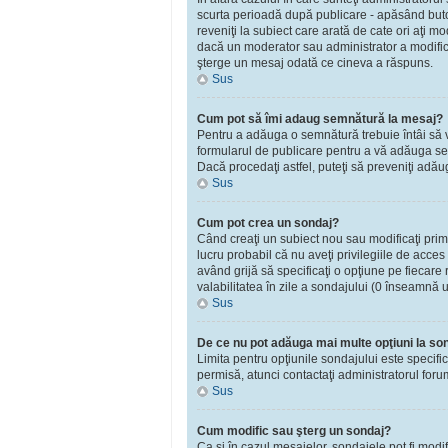
scurta perioadă după publicare - apăsând bu
reveniţi la subiect care arată de cate ori aţi 
dacă un moderator sau administrator a modificat
şterge un mesaj odată ce cineva a răspuns.
Sus
Cum pot să îmi adaug semnătură la mesaj?
Pentru a adăuga o semnătură trebuie întâi să vă
formularul de publicare pentru a vă adăuga se
Dacă procedaţi astfel, puteţi să preveniţi adă
Sus
Cum pot crea un sondaj?
Când creaţi un subiect nou sau modificaţi primu
lucru probabil că nu aveţi privilegiile de acce
având grijă să specificaţi o opţiune pe fiecare r
valabilitatea în zile a sondajului (0 înseamnă 
Sus
De ce nu pot adăuga mai multe opţiuni la so
Limita pentru opţiunile sondajului este specifi
permisă, atunci contactaţi administratorul foru
Sus
Cum modific sau şterg un sondaj?
Ca şi în cazul mesajelor, sondajele pot fi modi