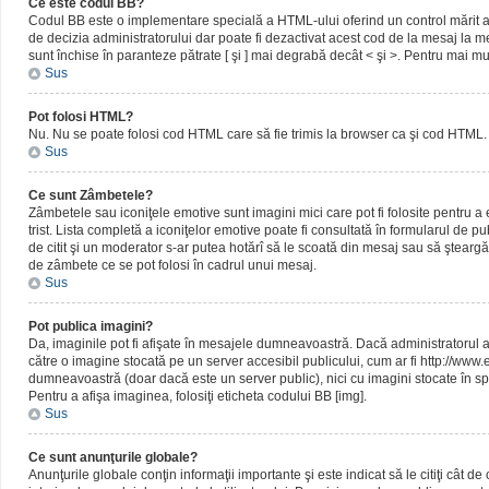
Ce este codul BB?
Codul BB este o implementare specială a HTML-ului oferind un control mărit al 
de decizia administratorului dar poate fi dezactivat acest cod de la mesaj la me
sunt închise în paranteze pătrate [ şi ] mai degrabă decât < şi >. Pentru mai mu
Sus
Pot folosi HTML?
Nu. Nu se poate folosi cod HTML care să fie trimis la browser ca şi cod HTML. 
Sus
Ce sunt Zâmbetele?
Zâmbetele sau iconiţele emotive sunt imagini mici care pot fi folosite pentru
trist. Lista completă a iconiţelor emotive poate fi consultată în formularul de p
de citit şi un moderator s-ar putea hotărî să le scoată din mesaj sau să ştearg
de zâmbete ce se pot folosi în cadrul unui mesaj.
Sus
Pot publica imagini?
Da, imaginile pot fi afişate în mesajele dumneavoastră. Dacă administratorul a pe
către o imagine stocată pe un server accesibil publicului, cum ar fi http://www
dumneavoastră (doar dacă este un server public), nici cu imagini stocate în spa
Pentru a afişa imaginea, folosiţi eticheta codului BB [img].
Sus
Ce sunt anunţurile globale?
Anunţurile globale conţin informaţii importante şi este indicat să le citiţi cât d