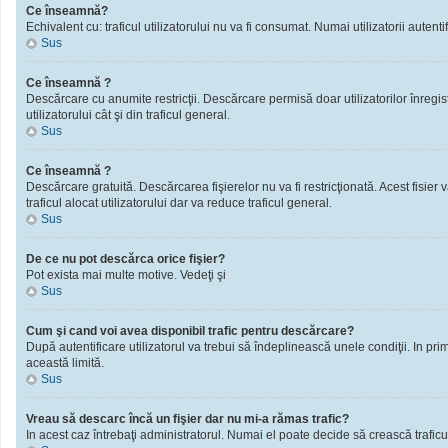
Ce înseamnă?
Echivalent cu: traficul utilizatorului nu va fi consumat. Numai utilizatorii autentif
Sus
Ce înseamnă ?
Descărcare cu anumite restricţii. Descărcare permisă doar utilizatorilor înregistra
utilizatorului cât şi din traficul general.
Sus
Ce înseamnă ?
Descărcare gratuită. Descărcarea fişierelor nu va fi restricţionată. Acest fisier 
traficul alocat utilizatorului dar va reduce traficul general.
Sus
De ce nu pot descărca orice fişier?
Pot exista mai multe motive. Vedeţi şi
Sus
Cum şi cand voi avea disponibil trafic pentru descărcare?
După autentificare utilizatorul va trebui să îndeplinească unele condiţii. In prim
această limită.
Sus
Vreau să descarc încă un fişier dar nu mi-a rămas trafic?
In acest caz întrebaţi administratorul. Numai el poate decide să crească traficu