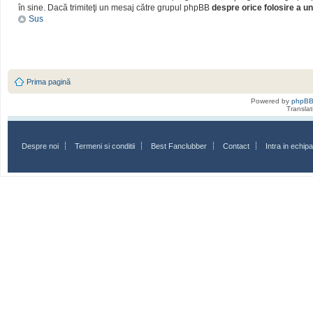
în sine. Dacă trimiteţi un mesaj către grupul phpBB
despre orice folosire a un
Sus
Prima pagină
Powered by
phpB
Transla
Despre noi
Termeni si conditii
Best Fanclubber
Contact
Intra in echi