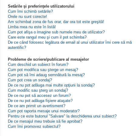
Setările şi preferinţele utilizatorului
Cum îmi schimb setările?
Orele nu sunt corecte!
Am schimbat zona de fus orar, dar ora tot este greşită!
Limba mea nu este în listă!
Cum pot afişa o imagine sub numele meu de utilizator?
Care este rangul meu şi cum il pot schimba?
De ce când folosesc legătura de email al unui utilizator îmi cere să mă
autentific?
Probleme de scriere/publicare al mesajelor
Cum deschid un subiect în forum?
Cum pot modifica sau şterge un mesaj?
Cum pot să îmi adaug semnătură la mesaj?
Cum pot crea un sondaj?
De ce nu pot adăuga mai multe opţiuni la sondaj?
Cum modific sau şterg un sondaj?
De ce nu pot să accesez un forum?
De ce nu pot adăuga fişiere ataşate?
De ce am primit un avertisment?
Cum pot raporta mesaje unui moderator?
Pentru ce este butonul "Salvare" la deschiderea unui subiect?
De ce mesajul meu trebuie să fie aprobat?
Cum îmi promovez subiectul?