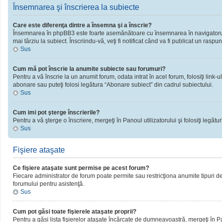
Însemnarea şi înscrierea la subiecte
Care este diferenţa dintre a însemna şi a înscrie?
Însemnarea în phpBB3 este foarte asemănătoare cu însemnarea în navigatorul 
mai târziu la subiect. Înscriindu-vă, veţi fi notificat când va fi publicat un rasp
Sus
Cum mă pot înscrie la anumite subiecte sau forumuri?
Pentru a vă înscrie la un anumit forum, odata intrat în acel forum, folosiţi link
abonare sau puteţi folosi legătura “Abonare subiect” din cadrul subiectului.
Sus
Cum imi pot şterge înscrierile?
Pentru a vă şterge o înscriere, mergeţi în Panoul utilizatorului şi folosiţi legături
Sus
Fişiere ataşate
Ce fişiere ataşate sunt permise pe acest forum?
Fiecare administrator de forum poate permite sau restricţiona anumite tipuri de 
forumului pentru asistenţă.
Sus
Cum pot găsi toate fişierele ataşate proprii?
Pentru a găsi lista fişierelor ataşate încărcate de dumneavoastră, mergeţi în Pano