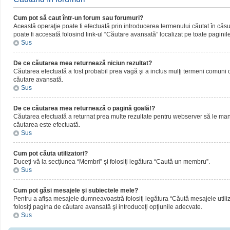
Cum pot să caut într-un forum sau forumuri?
Această operaţie poate fi efectuată prin introducerea termenului căutat în că
poate fi accesată folosind link-ul “Căutare avansată” localizat pe toate paginil
Sus
De ce căutarea mea returnează niciun rezultat?
Căutarea efectuată a fost probabil prea vagă şi a inclus mulţi termeni comuni ca
căutare avansată.
Sus
De ce căutarea mea returnează o pagină goală!?
Căutarea efectuată a returnat prea multe rezultate pentru webserver să le manipul
căutarea este efectuată.
Sus
Cum pot căuta utilizatori?
Duceţi-vă la secţiunea “Membri” şi folosiţi legătura “Caută un membru”.
Sus
Cum pot găsi mesajele şi subiectele mele?
Pentru a afişa mesajele dumneavoastră folosiţi legătura “Căută mesajele utilizat
folosiţi pagina de căutare avansată şi introduceţi opţiunile adecvate.
Sus