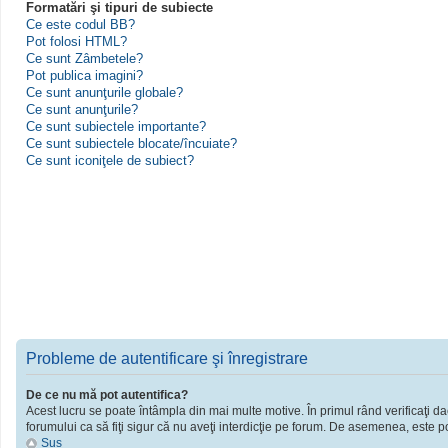
Formatări şi tipuri de subiecte
Ce este codul BB?
Pot folosi HTML?
Ce sunt Zâmbetele?
Pot publica imagini?
Ce sunt anunţurile globale?
Ce sunt anunţurile?
Ce sunt subiectele importante?
Ce sunt subiectele blocate/încuiate?
Ce sunt iconiţele de subiect?
Probleme de autentificare şi înregistrare
De ce nu mă pot autentifica?
Acest lucru se poate întâmpla din mai multe motive. În primul rând verificaţi dac
forumului ca să fiţi sigur că nu aveţi interdicţie pe forum. De asemenea, este po
Sus