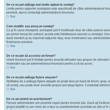
De ce nu pot adăuga mai multe opţiuni la sondaj?
Limita pentru opţiunile sondajului este specificată de către administratorul fo
permisă, atunci contactaţi administratorul forumului.
Sus
Cum modific sau şterg un sondaj?
Ca şi în cazul mesajelor, sondajele pot fi modificate doar de către autorul ace
pe primul mesaj din subiect; acesta este întotdeauna asociat cu sondajul. Dacă n
dacă membrii şi-au exprimat opţiunile deja, doar moderatorii sau administratori
finalizarea acestuia.
Sus
De ce nu pot să accesez un forum?
Unele forumuri pot fi limitate pentru anumiţi utilizatori sau grupuri de utilizato
moderator sau pe administratorul forumului pentru a vă da acces.
Sus
De ce nu pot adăuga fişiere ataşate?
Abilitatea de a adăuga fişiere ataşate se poate face pe bază de forum, grup, sau 
să scrieţi, sau poate doar anumite grupuri pot ataşa fişiere. Contactaţi administ
Sus
De ce am primit un avertisment?
Fiecare administrator are propriile reguli pentru forumul său. Dacă aţi încălcat
grupul phpBB nu are nimic de-a face cu avertismentele acordate pe site-ul în ca