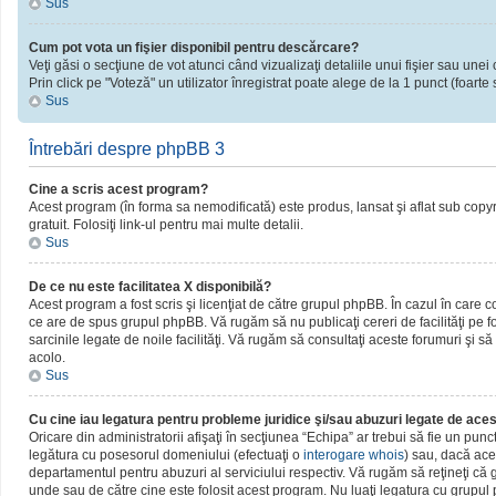
Sus
Cum pot vota un fişier disponibil pentru descărcare?
Veţi găsi o secţiune de vot atunci când vizualizaţi detaliile unui fişier sau unei 
Prin click pe "Voteză" un utilizator înregistrat poate alege de la 1 punct (foarte 
Sus
Întrebări despre phpBB 3
Cine a scris acest program?
Acest program (în forma sa nemodificată) este produs, lansat şi aflat sub copy
gratuit. Folosiţi link-ul pentru mai multe detalii.
Sus
De ce nu este facilitatea X disponibilă?
Acest program a fost scris şi licenţiat de către grupul phpBB. În cazul în care c
ce are de spus grupul phpBB. Vă rugăm să nu publicaţi cereri de facilităţi pe
sarcinile legate de noile facilităţi. Vă rugăm să consultaţi aceste forumuri şi să
acolo.
Sus
Cu cine iau legatura pentru probleme juridice şi/sau abuzuri legate de ac
Oricare din administratorii afişaţi în secţiunea “Echipa” ar trebui să fie un pun
legătura cu posesorul domeniului (efectuaţi o
interogare whois
) sau, dacă ace
departamentul pentru abuzuri al serviciului respectiv. Vă rugăm să reţineţi c
unde sau de către cine este folosit acest program. Nu luaţi legatura cu grupu