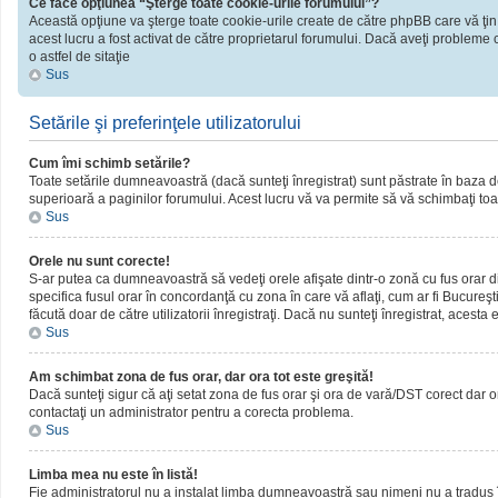
Ce face opţiunea “Şterge toate cookie-urile forumului”?
Această opţiune va şterge toate cookie-urile create de către phpBB care vă ţin
acest lucru a fost activat de către proprietarul forumului. Dacă aveţi probleme 
o astfel de sitaţie
Sus
Setările şi preferinţele utilizatorului
Cum îmi schimb setările?
Toate setările dumneavoastră (dacă sunteţi înregistrat) sunt păstrate în baza de d
superioară a paginilor forumului. Acest lucru vă va permite să vă schimbaţi toate
Sus
Orele nu sunt corecte!
S-ar putea ca dumneavoastră să vedeţi orele afişate dintr-o zonă cu fus orar dif
specifica fusul orar în concordanţă cu zona în care vă aflaţi, cum ar fi Bucureşti
făcută doar de către utilizatorii înregistraţi. Dacă nu sunteţi înregistrat, acest
Sus
Am schimbat zona de fus orar, dar ora tot este greşită!
Dacă sunteţi sigur că aţi setat zona de fus orar şi ora de vară/DST corect dar o
contactaţi un administrator pentru a corecta problema.
Sus
Limba mea nu este în listă!
Fie administratorul nu a instalat limba dumneavoastră sau nimeni nu a tradus î