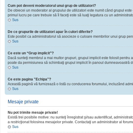
Cum pot deveni moderatorul unui grup de utilizatori?
De obiecei un moderator al grupului de utilizatori este numit când grupul este cr
primul lucru pe care trebuie să îl faceţi este să luaţi legatura cu un administrator
Sus
De ce grupurile de utilizatori apar în culori diferite?
Este posibil ca administratorul să asocieze o culoare membrilor unui grup pent
Sus
Ce este un “Grup implicit”?
Dacă sunteţi membrul a mai multor grupuri, grupul implicit este folosit pentru a
poate da permisiunea să schimbaţi grupul implicit în panoul dumneavoastră d
Sus
Ce este pagina "Echipa"?
Această pagină vă furnizează o listă cu conducerea forumului, incluzând admini
Sus
Mesaje private
Nu pot trimite mesaje private!
Există trei posibile motive: nu sunteţi înregistrat şi/sau autentificat, administra
a restricţionat folosirea mesajelor private. Contactaţi un administrator al forum
Sus