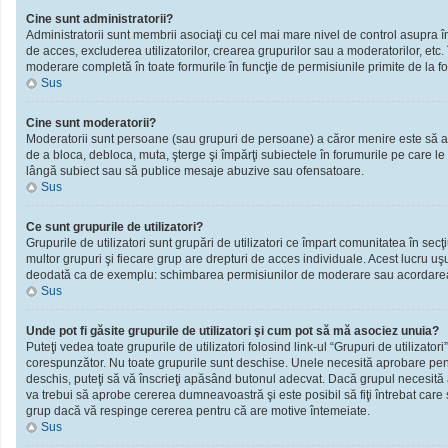
Cine sunt administratorii?
Administratorii sunt membrii asociaţi cu cel mai mare nivel de control asupra în
de acces, excluderea utilizatorilor, crearea grupurilor sau a moderatorilor, et
moderare completă în toate formurile în funcţie de permisiunile primite de la f
Sus
Cine sunt moderatorii?
Moderatorii sunt persoane (sau grupuri de persoane) a căror menire este să ai
de a bloca, debloca, muta, şterge şi împărţi subiectele în forumurile pe care le
lângă subiect sau să publice mesaje abuzive sau ofensatoare.
Sus
Ce sunt grupurile de utilizatori?
Grupurile de utilizatori sunt grupări de utilizatori ce împart comunitatea în secţ
multor grupuri şi fiecare grup are drepturi de acces individuale. Acest lucru u
deodată ca de exemplu: schimbarea permisiunilor de moderare sau acordarea ac
Sus
Unde pot fi găsite grupurile de utilizatori şi cum pot să mă asociez unuia?
Puteţi vedea toate grupurile de utilizatori folosind link-ul “Grupuri de utilizator
corespunzător. Nu toate grupurile sunt deschise. Unele necesită aprobare pentr
deschis, puteţi să vă înscrieţi apăsând butonul adecvat. Dacă grupul necesită
va trebui să aprobe cererea dumneavoastră şi este posibil să fiţi întrebat care
grup dacă vă respinge cererea pentru că are motive întemeiate.
Sus