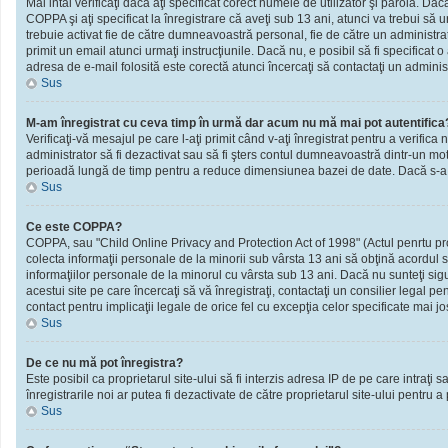
Mai intâi verificaţi dacă aţi specificat corect numele de utilizator şi parola. D
COPPA şi aţi specificat la înregistrare că aveţi sub 13 ani, atunci va trebui să urm
trebuie activat fie de către dumneavoastră personal, fie de către un administrato
primit un email atunci urmaţi instrucţiunile. Dacă nu, e posibil să fi specificat
adresa de e-mail folosită este corectă atunci încercaţi să contactaţi un administ
Sus
M-am înregistrat cu ceva timp în urmă dar acum nu mă mai pot autentifica
Verificaţi-vă mesajul pe care l-aţi primit când v-aţi înregistrat pentru a verifica 
administrator să fi dezactivat sau să fi şters contul dumneavoastră dintr-un mot
perioadă lungă de timp pentru a reduce dimensiunea bazei de date. Dacă s-a întâm
Sus
Ce este COPPA?
COPPA, sau "Child Online Privacy and Protection Act of 1998" (Actul penrtu prote
colecta informaţii personale de la minorii sub vârsta 13 ani să obţină acordul sc
informaţiilor personale de la minorul cu vârsta sub 13 ani. Dacă nu sunteţi sig
acestui site pe care încercaţi să vă înregistraţi, contactaţi un consilier legal p
contact pentru implicaţii legale de orice fel cu excepţia celor specificate mai jo
Sus
De ce nu mă pot înregistra?
Este posibil ca proprietarul site-ului să fi interzis adresa IP de pe care intraţi
înregistrarile noi ar putea fi dezactivate de către proprietarul site-ului pentru a
Sus