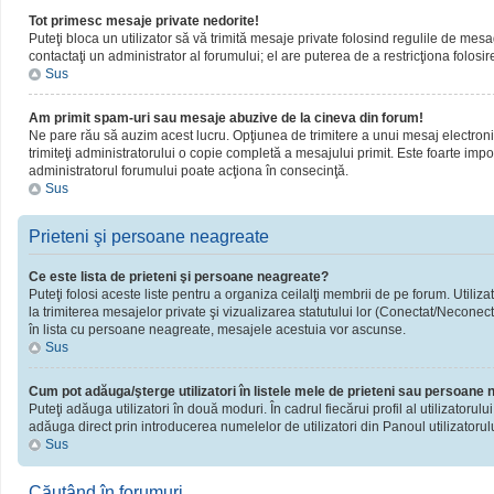
Tot primesc mesaje private nedorite!
Puteţi bloca un utilizator să vă trimită mesaje private folosind regulile de mesa
contactaţi un administrator al forumului; el are puterea de a restricţiona folosir
Sus
Am primit spam-uri sau mesaje abuzive de la cineva din forum!
Ne pare rău să auzim acest lucru. Opţiunea de trimitere a unui mesaj electronic 
trimiteţi administratorului o copie completă a mesajului primit. Este foarte impor
administratorul forumului poate acţiona în consecinţă.
Sus
Prieteni şi persoane neagreate
Ce este lista de prieteni şi persoane neagreate?
Puteţi folosi aceste liste pentru a organiza ceilalţi membrii de pe forum. Utiliza
la trimiterea mesajelor private şi vizualizarea statutului lor (Conectat/Neconect
în lista cu persoane neagreate, mesajele acestuia vor ascunse.
Sus
Cum pot adăuga/şterge utilizatori în listele mele de prieteni sau persoane
Puteţi adăuga utilizatori în două moduri. În cadrul fiecărui profil al utilizatorul
adăuga direct prin introducerea numelelor de utilizatori din Panoul utilizatorulu
Sus
Căutând în forumuri