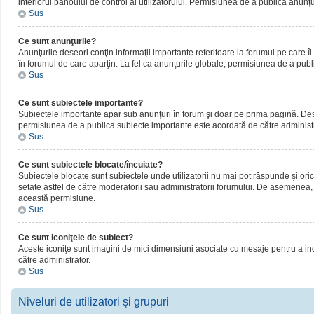
interiorul panoului de control al utilizatorului. Permisiunea de a publica anunţ
Sus
Ce sunt anunţurile?
Anunţurile deseori conţin informaţii importante referitoare la forumul pe care îl 
în forumul de care aparţin. La fel ca anunţurile globale, permisiunea de a publ
Sus
Ce sunt subiectele importante?
Subiectele importante apar sub anunţuri în forum şi doar pe prima pagină. Deseor
permisiunea de a publica subiecte importante este acordată de către administr
Sus
Ce sunt subiectele blocate/încuiate?
Subiectele blocate sunt subiectele unde utilizatorii nu mai pot răspunde şi oric
setate astfel de către moderatorii sau administratorii forumului. De asemenea, 
această permisiune.
Sus
Ce sunt iconiţele de subiect?
Aceste iconiţe sunt imagini de mici dimensiuni asociate cu mesaje pentru a ind
către administrator.
Sus
Niveluri de utilizatori şi grupuri