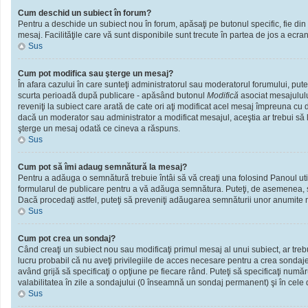
Cum deschid un subiect în forum?
Pentru a deschide un subiect nou în forum, apăsaţi pe butonul specific, fie din f
mesaj. Facilităţile care vă sunt disponibile sunt trecute în partea de jos a ecra
Sus
Cum pot modifica sau şterge un mesaj?
În afara cazului în care sunteţi administratorul sau moderatorul forumului, put
scurta perioadă după publicare - apăsând butonul
Modifică
asociat mesajululu
reveniţi la subiect care arată de cate ori aţi modificat acel mesaj împreuna cu
dacă un moderator sau administrator a modificat mesajul, aceştia ar trebui să l
şterge un mesaj odată ce cineva a răspuns.
Sus
Cum pot să îmi adaug semnătură la mesaj?
Pentru a adăuga o semnătură trebuie întâi să vă creaţi una folosind Panoul util
formularul de publicare pentru a vă adăuga semnătura. Puteţi, de asemenea, 
Dacă procedaţi astfel, puteţi să preveniţi adăugarea semnăturii unor anumite m
Sus
Cum pot crea un sondaj?
Când creaţi un subiect nou sau modificaţi primul mesaj al unui subiect, ar treb
lucru probabil că nu aveţi privilegiile de acces necesare pentru a crea sondaje.
având grijă să specificaţi o opţiune pe fiecare rând. Puteţi să specificaţi numărul
valabilitatea în zile a sondajului (0 înseamnă un sondaj permanent) şi în cele d
Sus