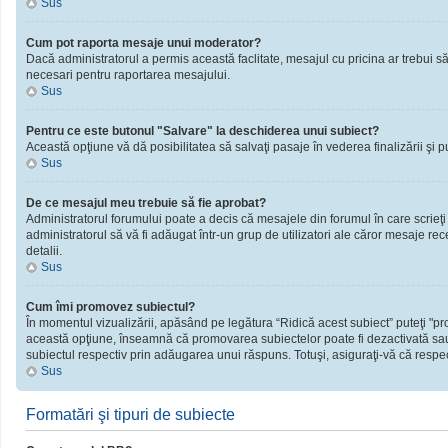
Sus
Cum pot raporta mesaje unui moderator?
Dacă administratorul a permis această faclitate, mesajul cu pricina ar trebui să
necesari pentru raportarea mesajului.
Sus
Pentru ce este butonul "Salvare" la deschiderea unui subiect?
Această opţiune vă dă posibilitatea să salvaţi pasaje în vederea finalizării şi publ
Sus
De ce mesajul meu trebuie să fie aprobat?
Administratorul forumului poate a decis că mesajele din forumul în care scrieţi
administratorul să vă fi adăugat într-un grup de utilizatori ale căror mesaje rec
detalii.
Sus
Cum îmi promovez subiectul?
În momentul vizualizării, apăsând pe legătura “Ridică acest subiect” puteţi "
această opţiune, înseamnă că promovarea subiectelor poate fi dezactivată sau
subiectul respectiv prin adăugarea unui răspuns. Totuşi, asiguraţi-vă că respect
Sus
Formatări şi tipuri de subiecte