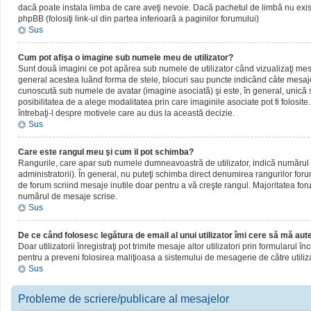
dacă poate instala limba de care aveţi nevoie. Dacă pachetul de limbă nu există,
phpBB (folosiţi link-ul din partea inferioară a paginilor forumului)
Sus
Cum pot afişa o imagine sub numele meu de utilizator?
Sunt două imagini ce pot apărea sub numele de utilizator când vizualizaţi mesaj
general acestea luând forma de stele, blocuri sau puncte indicând câte mesaje
cunoscută sub numele de avatar (imagine asociată) şi este, în general, unică sa
posibilitatea de a alege modalitatea prin care imaginile asociate pot fi folosite
întrebaţi-l despre motivele care au dus la această decizie.
Sus
Care este rangul meu şi cum il pot schimba?
Rangurile, care apar sub numele dumneavoastră de utilizator, indică numărul de
administratorii). În general, nu puteţi schimba direct denumirea rangurilor for
de forum scriind mesaje inutile doar pentru a vă creşte rangul. Majoritatea foru
numărul de mesaje scrise.
Sus
De ce când folosesc legătura de email al unui utilizator îmi cere să mă aute
Doar utilizatorii înregistraţi pot trimite mesaje altor utilizatori prin formularul
pentru a preveni folosirea maliţioasa a sistemului de mesagerie de către utiliz
Sus
Probleme de scriere/publicare al mesajelor