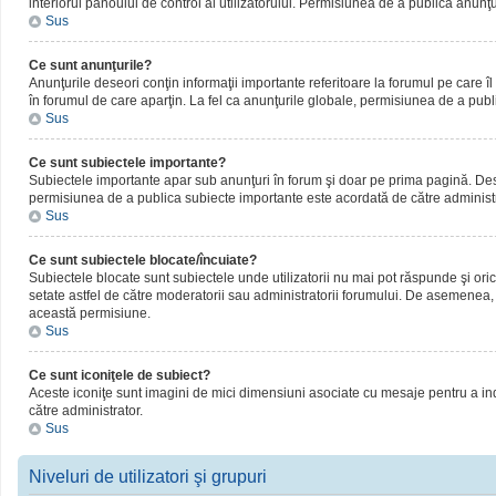
interiorul panoului de control al utilizatorului. Permisiunea de a publica anunţ
Sus
Ce sunt anunţurile?
Anunţurile deseori conţin informaţii importante referitoare la forumul pe care îl 
în forumul de care aparţin. La fel ca anunţurile globale, permisiunea de a publ
Sus
Ce sunt subiectele importante?
Subiectele importante apar sub anunţuri în forum şi doar pe prima pagină. Deseor
permisiunea de a publica subiecte importante este acordată de către administr
Sus
Ce sunt subiectele blocate/încuiate?
Subiectele blocate sunt subiectele unde utilizatorii nu mai pot răspunde şi oric
setate astfel de către moderatorii sau administratorii forumului. De asemenea, 
această permisiune.
Sus
Ce sunt iconiţele de subiect?
Aceste iconiţe sunt imagini de mici dimensiuni asociate cu mesaje pentru a ind
către administrator.
Sus
Niveluri de utilizatori şi grupuri