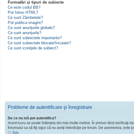
Formatări şi tipuri de subiecte
Ce este codul BB?
Pot folosi HTML?
Ce sunt Zâmbetele?
Pot publica imagini?
Ce sunt anunţurile globale?
Ce sunt anunţurile?
Ce sunt subiectele importante?
Ce sunt subiectele blocate/încuiate?
Ce sunt iconiţele de subiect?
Probleme de autentificare şi înregistrare
De ce nu mă pot autentifica?
Acest lucru se poate întâmpla din mai multe motive. În primul rând verificaţi dac
forumului ca să fiţi sigur că nu aveţi interdicţie pe forum. De asemenea, este po
Sus