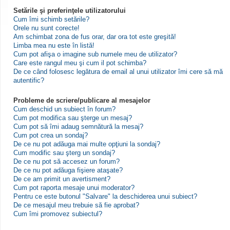
Setările şi preferinţele utilizatorului
Cum îmi schimb setările?
Orele nu sunt corecte!
Am schimbat zona de fus orar, dar ora tot este greşită!
Limba mea nu este în listă!
Cum pot afişa o imagine sub numele meu de utilizator?
Care este rangul meu şi cum il pot schimba?
De ce când folosesc legătura de email al unui utilizator îmi cere să mă
autentific?
Probleme de scriere/publicare al mesajelor
Cum deschid un subiect în forum?
Cum pot modifica sau şterge un mesaj?
Cum pot să îmi adaug semnătură la mesaj?
Cum pot crea un sondaj?
De ce nu pot adăuga mai multe opţiuni la sondaj?
Cum modific sau şterg un sondaj?
De ce nu pot să accesez un forum?
De ce nu pot adăuga fişiere ataşate?
De ce am primit un avertisment?
Cum pot raporta mesaje unui moderator?
Pentru ce este butonul "Salvare" la deschiderea unui subiect?
De ce mesajul meu trebuie să fie aprobat?
Cum îmi promovez subiectul?