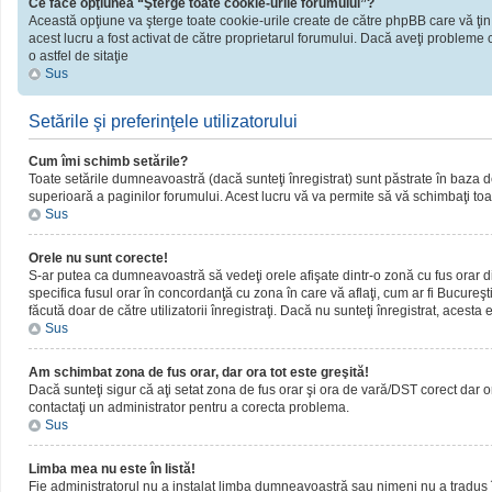
Ce face opţiunea “Şterge toate cookie-urile forumului”?
Această opţiune va şterge toate cookie-urile create de către phpBB care vă ţin
acest lucru a fost activat de către proprietarul forumului. Dacă aveţi probleme 
o astfel de sitaţie
Sus
Setările şi preferinţele utilizatorului
Cum îmi schimb setările?
Toate setările dumneavoastră (dacă sunteţi înregistrat) sunt păstrate în baza de d
superioară a paginilor forumului. Acest lucru vă va permite să vă schimbaţi toate
Sus
Orele nu sunt corecte!
S-ar putea ca dumneavoastră să vedeţi orele afişate dintr-o zonă cu fus orar dif
specifica fusul orar în concordanţă cu zona în care vă aflaţi, cum ar fi Bucureşti
făcută doar de către utilizatorii înregistraţi. Dacă nu sunteţi înregistrat, acest
Sus
Am schimbat zona de fus orar, dar ora tot este greşită!
Dacă sunteţi sigur că aţi setat zona de fus orar şi ora de vară/DST corect dar o
contactaţi un administrator pentru a corecta problema.
Sus
Limba mea nu este în listă!
Fie administratorul nu a instalat limba dumneavoastră sau nimeni nu a tradus î