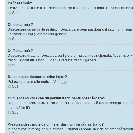
Ce înseamnă?
Echivalent cu: traficul utilizatorului nu va fi consumat. Numai utilizatorii autentif
Sus
Ce înseamnă ?
Descărcare cu anumite restricţii. Descărcare permisă doar utilizatorilor înregistra
utilizatorului cât şi din traficul general.
Sus
Ce înseamnă ?
Descărcare gratuită. Descărcarea fişierelor nu va fi restricţionată. Acest fisier 
traficul alocat utilizatorului dar va reduce traficul general.
Sus
De ce nu pot descărca orice fişier?
Pot exista mai multe motive. Vedeţi şi
Sus
Cum şi cand voi avea disponibil trafic pentru descărcare?
După autentificare utilizatorul va trebui să îndeplinească unele condiţii. In prim
această limită.
Sus
Vreau să descarc încă un fişier dar nu mi-a rămas trafic?
In acest caz întrebaţi administratorul. Numai el poate decide să crească traficu