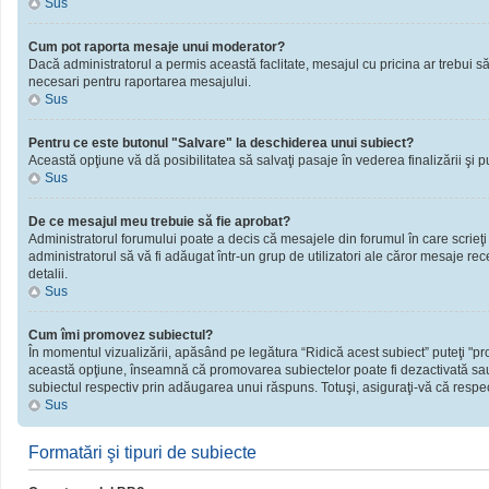
Sus
Cum pot raporta mesaje unui moderator?
Dacă administratorul a permis această faclitate, mesajul cu pricina ar trebui să
necesari pentru raportarea mesajului.
Sus
Pentru ce este butonul "Salvare" la deschiderea unui subiect?
Această opţiune vă dă posibilitatea să salvaţi pasaje în vederea finalizării şi publ
Sus
De ce mesajul meu trebuie să fie aprobat?
Administratorul forumului poate a decis că mesajele din forumul în care scrieţi
administratorul să vă fi adăugat într-un grup de utilizatori ale căror mesaje rec
detalii.
Sus
Cum îmi promovez subiectul?
În momentul vizualizării, apăsând pe legătura “Ridică acest subiect” puteţi "
această opţiune, înseamnă că promovarea subiectelor poate fi dezactivată sau
subiectul respectiv prin adăugarea unui răspuns. Totuşi, asiguraţi-vă că respect
Sus
Formatări şi tipuri de subiecte