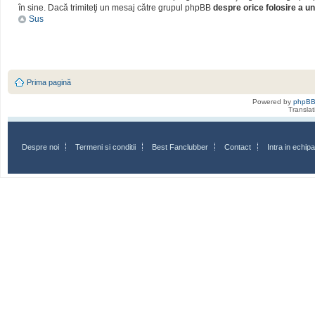
în sine. Dacă trimiteţi un mesaj către grupul phpBB
despre orice folosire a un
Sus
Prima pagină
Powered by
phpB
Transla
Despre noi
Termeni si conditii
Best Fanclubber
Contact
Intra in echi