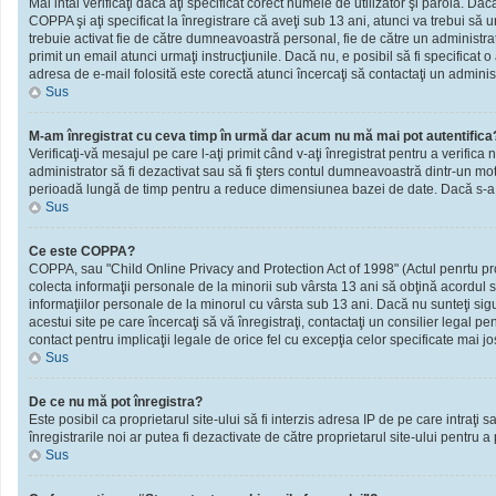
Mai intâi verificaţi dacă aţi specificat corect numele de utilizator şi parola. D
COPPA şi aţi specificat la înregistrare că aveţi sub 13 ani, atunci va trebui să urm
trebuie activat fie de către dumneavoastră personal, fie de către un administrato
primit un email atunci urmaţi instrucţiunile. Dacă nu, e posibil să fi specificat
adresa de e-mail folosită este corectă atunci încercaţi să contactaţi un administ
Sus
M-am înregistrat cu ceva timp în urmă dar acum nu mă mai pot autentifica
Verificaţi-vă mesajul pe care l-aţi primit când v-aţi înregistrat pentru a verifica 
administrator să fi dezactivat sau să fi şters contul dumneavoastră dintr-un mot
perioadă lungă de timp pentru a reduce dimensiunea bazei de date. Dacă s-a întâm
Sus
Ce este COPPA?
COPPA, sau "Child Online Privacy and Protection Act of 1998" (Actul penrtu prote
colecta informaţii personale de la minorii sub vârsta 13 ani să obţină acordul sc
informaţiilor personale de la minorul cu vârsta sub 13 ani. Dacă nu sunteţi sig
acestui site pe care încercaţi să vă înregistraţi, contactaţi un consilier legal p
contact pentru implicaţii legale de orice fel cu excepţia celor specificate mai jo
Sus
De ce nu mă pot înregistra?
Este posibil ca proprietarul site-ului să fi interzis adresa IP de pe care intraţi
înregistrarile noi ar putea fi dezactivate de către proprietarul site-ului pentru a
Sus