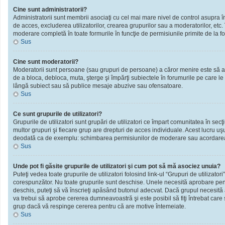
Cine sunt administratorii?
Administratorii sunt membrii asociaţi cu cel mai mare nivel de control asupra în
de acces, excluderea utilizatorilor, crearea grupurilor sau a moderatorilor, et
moderare completă în toate formurile în funcţie de permisiunile primite de la f
Sus
Cine sunt moderatorii?
Moderatorii sunt persoane (sau grupuri de persoane) a căror menire este să ai
de a bloca, debloca, muta, şterge şi împărţi subiectele în forumurile pe care le
lângă subiect sau să publice mesaje abuzive sau ofensatoare.
Sus
Ce sunt grupurile de utilizatori?
Grupurile de utilizatori sunt grupări de utilizatori ce împart comunitatea în secţ
multor grupuri şi fiecare grup are drepturi de acces individuale. Acest lucru u
deodată ca de exemplu: schimbarea permisiunilor de moderare sau acordarea ac
Sus
Unde pot fi găsite grupurile de utilizatori şi cum pot să mă asociez unuia?
Puteţi vedea toate grupurile de utilizatori folosind link-ul “Grupuri de utilizator
corespunzător. Nu toate grupurile sunt deschise. Unele necesită aprobare pentr
deschis, puteţi să vă înscrieţi apăsând butonul adecvat. Dacă grupul necesită
va trebui să aprobe cererea dumneavoastră şi este posibil să fiţi întrebat care
grup dacă vă respinge cererea pentru că are motive întemeiate.
Sus