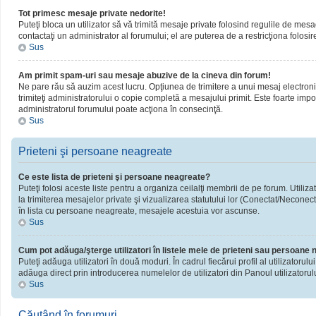
Tot primesc mesaje private nedorite!
Puteţi bloca un utilizator să vă trimită mesaje private folosind regulile de mesa
contactaţi un administrator al forumului; el are puterea de a restricţiona folosir
Sus
Am primit spam-uri sau mesaje abuzive de la cineva din forum!
Ne pare rău să auzim acest lucru. Opţiunea de trimitere a unui mesaj electronic 
trimiteţi administratorului o copie completă a mesajului primit. Este foarte impor
administratorul forumului poate acţiona în consecinţă.
Sus
Prieteni şi persoane neagreate
Ce este lista de prieteni şi persoane neagreate?
Puteţi folosi aceste liste pentru a organiza ceilalţi membrii de pe forum. Utiliza
la trimiterea mesajelor private şi vizualizarea statutului lor (Conectat/Neconect
în lista cu persoane neagreate, mesajele acestuia vor ascunse.
Sus
Cum pot adăuga/şterge utilizatori în listele mele de prieteni sau persoane
Puteţi adăuga utilizatori în două moduri. În cadrul fiecărui profil al utilizatorul
adăuga direct prin introducerea numelelor de utilizatori din Panoul utilizatorulu
Sus
Căutând în forumuri