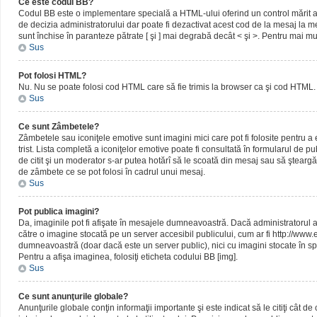
Ce este codul BB?
Codul BB este o implementare specială a HTML-ului oferind un control mărit al 
de decizia administratorului dar poate fi dezactivat acest cod de la mesaj la me
sunt închise în paranteze pătrate [ şi ] mai degrabă decât < şi >. Pentru mai mu
Sus
Pot folosi HTML?
Nu. Nu se poate folosi cod HTML care să fie trimis la browser ca şi cod HTML. 
Sus
Ce sunt Zâmbetele?
Zâmbetele sau iconiţele emotive sunt imagini mici care pot fi folosite pentru
trist. Lista completă a iconiţelor emotive poate fi consultată în formularul de p
de citit şi un moderator s-ar putea hotărî să le scoată din mesaj sau să ştearg
de zâmbete ce se pot folosi în cadrul unui mesaj.
Sus
Pot publica imagini?
Da, imaginile pot fi afişate în mesajele dumneavoastră. Dacă administratorul a pe
către o imagine stocată pe un server accesibil publicului, cum ar fi http://www
dumneavoastră (doar dacă este un server public), nici cu imagini stocate în spa
Pentru a afişa imaginea, folosiţi eticheta codului BB [img].
Sus
Ce sunt anunţurile globale?
Anunţurile globale conţin informaţii importante şi este indicat să le citiţi cât d