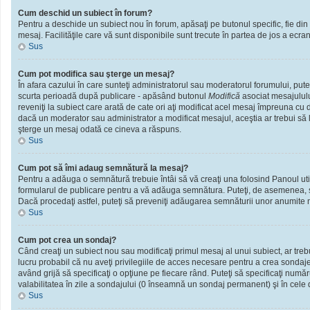
Cum deschid un subiect în forum?
Pentru a deschide un subiect nou în forum, apăsaţi pe butonul specific, fie din f
mesaj. Facilităţile care vă sunt disponibile sunt trecute în partea de jos a ecra
Sus
Cum pot modifica sau şterge un mesaj?
În afara cazului în care sunteţi administratorul sau moderatorul forumului, put
scurta perioadă după publicare - apăsând butonul
Modifică
asociat mesajululu
reveniţi la subiect care arată de cate ori aţi modificat acel mesaj împreuna cu
dacă un moderator sau administrator a modificat mesajul, aceştia ar trebui să l
şterge un mesaj odată ce cineva a răspuns.
Sus
Cum pot să îmi adaug semnătură la mesaj?
Pentru a adăuga o semnătură trebuie întâi să vă creaţi una folosind Panoul util
formularul de publicare pentru a vă adăuga semnătura. Puteţi, de asemenea, 
Dacă procedaţi astfel, puteţi să preveniţi adăugarea semnăturii unor anumite m
Sus
Cum pot crea un sondaj?
Când creaţi un subiect nou sau modificaţi primul mesaj al unui subiect, ar treb
lucru probabil că nu aveţi privilegiile de acces necesare pentru a crea sondaje.
având grijă să specificaţi o opţiune pe fiecare rând. Puteţi să specificaţi numărul
valabilitatea în zile a sondajului (0 înseamnă un sondaj permanent) şi în cele d
Sus