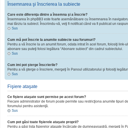
Însemnarea şi înscrierea la subiecte
Care este diferenţa dintre a însemna şi a înscrie?
Însemnarea în phpBB3 este foarte asemănătoare cu însemnarea în navigatorul 
mai târziu la subiect. Înscriindu-vă, veţi fi notificat când va fi publicat un rasp
Sus
Cum mă pot înscrie la anumite subiecte sau forumuri?
Pentru a vă înscrie la un anumit forum, odata intrat în acel forum, folosiţi link
abonare sau puteţi folosi legătura “Abonare subiect” din cadrul subiectului.
Sus
Cum imi pot şterge înscrierile?
Pentru a vă şterge o înscriere, mergeţi în Panoul utilizatorului şi folosiţi legături
Sus
Fişiere ataşate
Ce fişiere ataşate sunt permise pe acest forum?
Fiecare administrator de forum poate permite sau restricţiona anumite tipuri de 
forumului pentru asistenţă.
Sus
Cum pot găsi toate fişierele ataşate proprii?
Pentru a găsi lista fişierelor ataşate încărcate de dumneavoastră, mergeţi în Pano