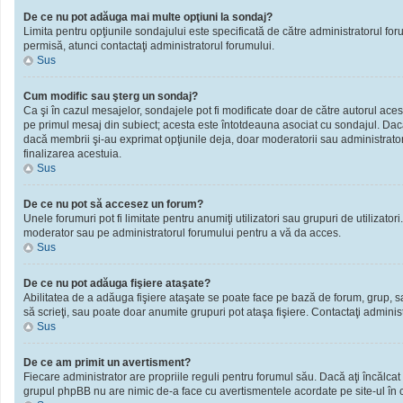
De ce nu pot adăuga mai multe opţiuni la sondaj?
Limita pentru opţiunile sondajului este specificată de către administratorul fo
permisă, atunci contactaţi administratorul forumului.
Sus
Cum modific sau şterg un sondaj?
Ca şi în cazul mesajelor, sondajele pot fi modificate doar de către autorul ace
pe primul mesaj din subiect; acesta este întotdeauna asociat cu sondajul. Dacă n
dacă membrii şi-au exprimat opţiunile deja, doar moderatorii sau administratori
finalizarea acestuia.
Sus
De ce nu pot să accesez un forum?
Unele forumuri pot fi limitate pentru anumiţi utilizatori sau grupuri de utilizato
moderator sau pe administratorul forumului pentru a vă da acces.
Sus
De ce nu pot adăuga fişiere ataşate?
Abilitatea de a adăuga fişiere ataşate se poate face pe bază de forum, grup, sau 
să scrieţi, sau poate doar anumite grupuri pot ataşa fişiere. Contactaţi administ
Sus
De ce am primit un avertisment?
Fiecare administrator are propriile reguli pentru forumul său. Dacă aţi încălcat
grupul phpBB nu are nimic de-a face cu avertismentele acordate pe site-ul în ca