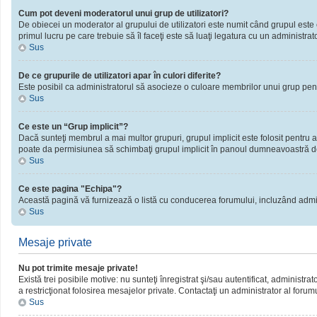
Cum pot deveni moderatorul unui grup de utilizatori?
De obiecei un moderator al grupului de utilizatori este numit când grupul este cr
primul lucru pe care trebuie să îl faceţi este să luaţi legatura cu un administrator
Sus
De ce grupurile de utilizatori apar în culori diferite?
Este posibil ca administratorul să asocieze o culoare membrilor unui grup pent
Sus
Ce este un “Grup implicit”?
Dacă sunteţi membrul a mai multor grupuri, grupul implicit este folosit pentru a
poate da permisiunea să schimbaţi grupul implicit în panoul dumneavoastră d
Sus
Ce este pagina "Echipa"?
Această pagină vă furnizează o listă cu conducerea forumului, incluzând admini
Sus
Mesaje private
Nu pot trimite mesaje private!
Există trei posibile motive: nu sunteţi înregistrat şi/sau autentificat, administra
a restricţionat folosirea mesajelor private. Contactaţi un administrator al forum
Sus