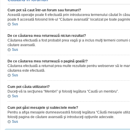
Cum pot să caut într-un forum sau forumuri?
Această operaţie poate fi efectuată prin introducerea termenului căutat în că
poate fi accesată folosind link-ul “Căutare avansată” localizat pe toate paginil
Sus
De ce căutarea mea returnează niciun rezultat?
Căutarea efectuată a fost probabil prea vagă şi a inclus mulţi termeni comuni ca
căutare avansată.
Sus
De ce căutarea mea returnează o pagină goală!?
Căutarea efectuată a returnat prea multe rezultate pentru webserver să le manipul
căutarea este efectuată.
Sus
Cum pot căuta utilizatori?
Duceţi-vă la secţiunea “Membri” şi folosiţi legătura “Caută un membru”.
Sus
Cum pot găsi mesajele şi subiectele mele?
Pentru a afişa mesajele dumneavoastră folosiţi legătura “Căută mesajele utilizat
folosiţi pagina de căutare avansată şi introduceţi opţiunile adecvate.
Sus