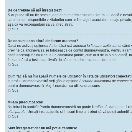
De ce trebuie să mă înregistrez?
S-ar putea să nu fie nevoie, depinde de adminstratorul forumului dacă e nevoie 
care nu sunt disponibile vizitatorilor cum ar fi imagini asociate, mesaje private
aşa că vă recomandăm să vă înregistraţi.
Sus
De ce sunt scos afară din forum automat?
Dacă nu activaţi opţiunea
Autentifică-mă automat la fiecare vizită
atunci când v
previne ca altcineva să se folosească de contul dumneavoastră. Pentru a rămâne
dacă accesaţi forumul de la un calculator public, cum ar fi de la o bibliotecă, i
înseamnă că a fost dezactivată de către un adminstrator al forumului.
Sus
Cum fac să nu îmi apară numele de utilizator în lista de utilizatori conectaţi
În profilul dumneavoastră veţi găsi o opţiune
Ascunde indicatorul de conectar
pentru dumneavoastră. Veţi fi numărat ca utilizator ascuns.
Sus
Mi-am pierdut parola!
Nu intraţi în panică! Parola dumneavoastră nu poate fi refăcută, dar poate fi res
uitat parola
. Urmaţi instrucţiunile şi în scurt timp ar trebui să vă puteţi autentific
Sus
Sunt înregistrat dar nu mă pot autentifica!