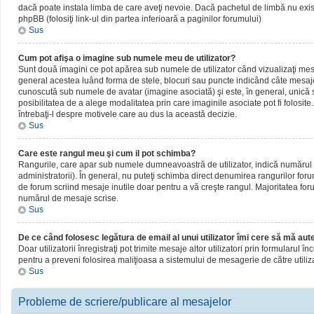
dacă poate instala limba de care aveţi nevoie. Dacă pachetul de limbă nu există,
phpBB (folosiţi link-ul din partea inferioară a paginilor forumului)
Sus
Cum pot afişa o imagine sub numele meu de utilizator?
Sunt două imagini ce pot apărea sub numele de utilizator când vizualizaţi mesaj
general acestea luând forma de stele, blocuri sau puncte indicând câte mesaje
cunoscută sub numele de avatar (imagine asociată) şi este, în general, unică sa
posibilitatea de a alege modalitatea prin care imaginile asociate pot fi folosite
întrebaţi-l despre motivele care au dus la această decizie.
Sus
Care este rangul meu şi cum il pot schimba?
Rangurile, care apar sub numele dumneavoastră de utilizator, indică numărul de
administratorii). În general, nu puteţi schimba direct denumirea rangurilor for
de forum scriind mesaje inutile doar pentru a vă creşte rangul. Majoritatea foru
numărul de mesaje scrise.
Sus
De ce când folosesc legătura de email al unui utilizator îmi cere să mă aute
Doar utilizatorii înregistraţi pot trimite mesaje altor utilizatori prin formularul
pentru a preveni folosirea maliţioasa a sistemului de mesagerie de către utiliz
Sus
Probleme de scriere/publicare al mesajelor