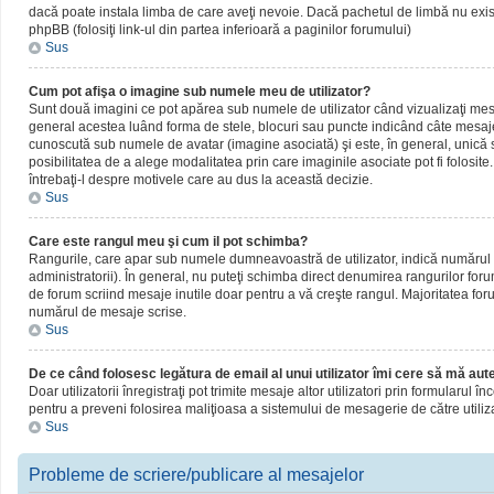
dacă poate instala limba de care aveţi nevoie. Dacă pachetul de limbă nu există,
phpBB (folosiţi link-ul din partea inferioară a paginilor forumului)
Sus
Cum pot afişa o imagine sub numele meu de utilizator?
Sunt două imagini ce pot apărea sub numele de utilizator când vizualizaţi mesaj
general acestea luând forma de stele, blocuri sau puncte indicând câte mesaje
cunoscută sub numele de avatar (imagine asociată) şi este, în general, unică sa
posibilitatea de a alege modalitatea prin care imaginile asociate pot fi folosite
întrebaţi-l despre motivele care au dus la această decizie.
Sus
Care este rangul meu şi cum il pot schimba?
Rangurile, care apar sub numele dumneavoastră de utilizator, indică numărul de
administratorii). În general, nu puteţi schimba direct denumirea rangurilor for
de forum scriind mesaje inutile doar pentru a vă creşte rangul. Majoritatea foru
numărul de mesaje scrise.
Sus
De ce când folosesc legătura de email al unui utilizator îmi cere să mă aute
Doar utilizatorii înregistraţi pot trimite mesaje altor utilizatori prin formularul
pentru a preveni folosirea maliţioasa a sistemului de mesagerie de către utiliz
Sus
Probleme de scriere/publicare al mesajelor