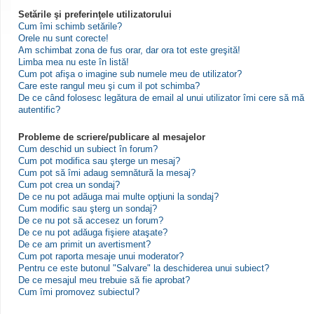
Setările şi preferinţele utilizatorului
Cum îmi schimb setările?
Orele nu sunt corecte!
Am schimbat zona de fus orar, dar ora tot este greşită!
Limba mea nu este în listă!
Cum pot afişa o imagine sub numele meu de utilizator?
Care este rangul meu şi cum il pot schimba?
De ce când folosesc legătura de email al unui utilizator îmi cere să mă
autentific?
Probleme de scriere/publicare al mesajelor
Cum deschid un subiect în forum?
Cum pot modifica sau şterge un mesaj?
Cum pot să îmi adaug semnătură la mesaj?
Cum pot crea un sondaj?
De ce nu pot adăuga mai multe opţiuni la sondaj?
Cum modific sau şterg un sondaj?
De ce nu pot să accesez un forum?
De ce nu pot adăuga fişiere ataşate?
De ce am primit un avertisment?
Cum pot raporta mesaje unui moderator?
Pentru ce este butonul "Salvare" la deschiderea unui subiect?
De ce mesajul meu trebuie să fie aprobat?
Cum îmi promovez subiectul?