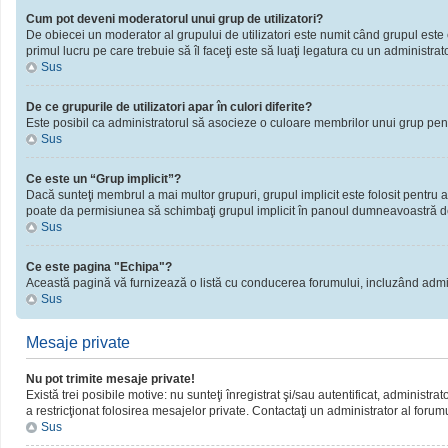
Cum pot deveni moderatorul unui grup de utilizatori?
De obiecei un moderator al grupului de utilizatori este numit când grupul este cr
primul lucru pe care trebuie să îl faceţi este să luaţi legatura cu un administrator
Sus
De ce grupurile de utilizatori apar în culori diferite?
Este posibil ca administratorul să asocieze o culoare membrilor unui grup pent
Sus
Ce este un “Grup implicit”?
Dacă sunteţi membrul a mai multor grupuri, grupul implicit este folosit pentru a
poate da permisiunea să schimbaţi grupul implicit în panoul dumneavoastră d
Sus
Ce este pagina "Echipa"?
Această pagină vă furnizează o listă cu conducerea forumului, incluzând admini
Sus
Mesaje private
Nu pot trimite mesaje private!
Există trei posibile motive: nu sunteţi înregistrat şi/sau autentificat, administra
a restricţionat folosirea mesajelor private. Contactaţi un administrator al forum
Sus