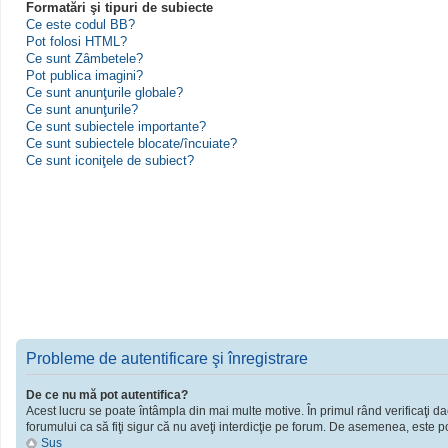
Formatări şi tipuri de subiecte
Ce este codul BB?
Pot folosi HTML?
Ce sunt Zâmbetele?
Pot publica imagini?
Ce sunt anunţurile globale?
Ce sunt anunţurile?
Ce sunt subiectele importante?
Ce sunt subiectele blocate/încuiate?
Ce sunt iconiţele de subiect?
Probleme de autentificare şi înregistrare
De ce nu mă pot autentifica?
Acest lucru se poate întâmpla din mai multe motive. În primul rând verificaţi dac
forumului ca să fiţi sigur că nu aveţi interdicţie pe forum. De asemenea, este po
Sus