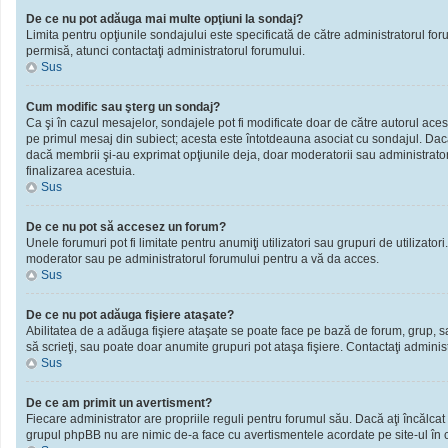
De ce nu pot adăuga mai multe opţiuni la sondaj?
Limita pentru opţiunile sondajului este specificată de către administratorul fo
permisă, atunci contactaţi administratorul forumului.
Sus
Cum modific sau şterg un sondaj?
Ca şi în cazul mesajelor, sondajele pot fi modificate doar de către autorul ace
pe primul mesaj din subiect; acesta este întotdeauna asociat cu sondajul. Dacă n
dacă membrii şi-au exprimat opţiunile deja, doar moderatorii sau administratori
finalizarea acestuia.
Sus
De ce nu pot să accesez un forum?
Unele forumuri pot fi limitate pentru anumiţi utilizatori sau grupuri de utilizato
moderator sau pe administratorul forumului pentru a vă da acces.
Sus
De ce nu pot adăuga fişiere ataşate?
Abilitatea de a adăuga fişiere ataşate se poate face pe bază de forum, grup, sau 
să scrieţi, sau poate doar anumite grupuri pot ataşa fişiere. Contactaţi administ
Sus
De ce am primit un avertisment?
Fiecare administrator are propriile reguli pentru forumul său. Dacă aţi încălcat
grupul phpBB nu are nimic de-a face cu avertismentele acordate pe site-ul în ca