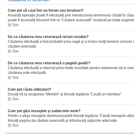
Cum pot să caut într-un forum sau forumuri?
Această operaţie poate fi efectuată prin introducerea termenului căutat în că
poate fi accesată folosind link-ul “Căutare avansată” localizat pe toate paginil
Sus
De ce căutarea mea returnează niciun rezultat?
Căutarea efectuată a fost probabil prea vagă şi a inclus mulţi termeni comuni ca
căutare avansată.
Sus
De ce căutarea mea returnează o pagină goală!?
Căutarea efectuată a returnat prea multe rezultate pentru webserver să le manipul
căutarea este efectuată.
Sus
Cum pot căuta utilizatori?
Duceţi-vă la secţiunea “Membri” şi folosiţi legătura “Caută un membru”.
Sus
Cum pot găsi mesajele şi subiectele mele?
Pentru a afişa mesajele dumneavoastră folosiţi legătura “Căută mesajele utilizat
folosiţi pagina de căutare avansată şi introduceţi opţiunile adecvate.
Sus