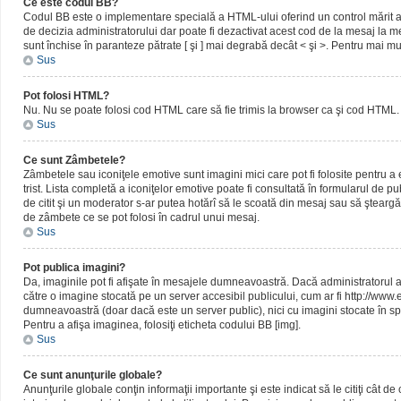
Ce este codul BB?
Codul BB este o implementare specială a HTML-ului oferind un control mărit al 
de decizia administratorului dar poate fi dezactivat acest cod de la mesaj la me
sunt închise în paranteze pătrate [ şi ] mai degrabă decât < şi >. Pentru mai mu
Sus
Pot folosi HTML?
Nu. Nu se poate folosi cod HTML care să fie trimis la browser ca şi cod HTML. 
Sus
Ce sunt Zâmbetele?
Zâmbetele sau iconiţele emotive sunt imagini mici care pot fi folosite pentru
trist. Lista completă a iconiţelor emotive poate fi consultată în formularul de p
de citit şi un moderator s-ar putea hotărî să le scoată din mesaj sau să ştearg
de zâmbete ce se pot folosi în cadrul unui mesaj.
Sus
Pot publica imagini?
Da, imaginile pot fi afişate în mesajele dumneavoastră. Dacă administratorul a pe
către o imagine stocată pe un server accesibil publicului, cum ar fi http://www
dumneavoastră (doar dacă este un server public), nici cu imagini stocate în spa
Pentru a afişa imaginea, folosiţi eticheta codului BB [img].
Sus
Ce sunt anunţurile globale?
Anunţurile globale conţin informaţii importante şi este indicat să le citiţi cât d