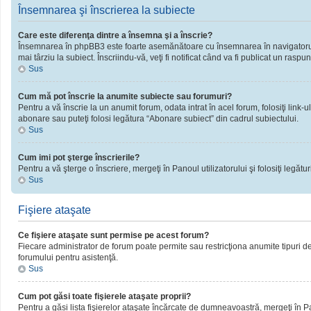
Însemnarea şi înscrierea la subiecte
Care este diferenţa dintre a însemna şi a înscrie?
Însemnarea în phpBB3 este foarte asemănătoare cu însemnarea în navigatorul 
mai târziu la subiect. Înscriindu-vă, veţi fi notificat când va fi publicat un rasp
Sus
Cum mă pot înscrie la anumite subiecte sau forumuri?
Pentru a vă înscrie la un anumit forum, odata intrat în acel forum, folosiţi link
abonare sau puteţi folosi legătura “Abonare subiect” din cadrul subiectului.
Sus
Cum imi pot şterge înscrierile?
Pentru a vă şterge o înscriere, mergeţi în Panoul utilizatorului şi folosiţi legături
Sus
Fişiere ataşate
Ce fişiere ataşate sunt permise pe acest forum?
Fiecare administrator de forum poate permite sau restricţiona anumite tipuri de 
forumului pentru asistenţă.
Sus
Cum pot găsi toate fişierele ataşate proprii?
Pentru a găsi lista fişierelor ataşate încărcate de dumneavoastră, mergeţi în Pano