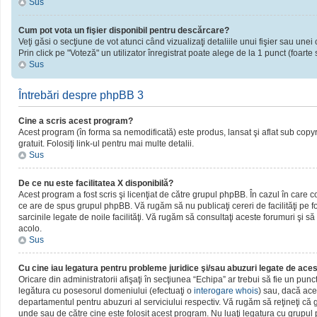
Sus
Cum pot vota un fişier disponibil pentru descărcare?
Veţi găsi o secţiune de vot atunci când vizualizaţi detaliile unui fişier sau unei 
Prin click pe "Voteză" un utilizator înregistrat poate alege de la 1 punct (foarte 
Sus
Întrebări despre phpBB 3
Cine a scris acest program?
Acest program (în forma sa nemodificată) este produs, lansat şi aflat sub copy
gratuit. Folosiţi link-ul pentru mai multe detalii.
Sus
De ce nu este facilitatea X disponibilă?
Acest program a fost scris şi licenţiat de către grupul phpBB. În cazul în care c
ce are de spus grupul phpBB. Vă rugăm să nu publicaţi cereri de facilităţi pe
sarcinile legate de noile facilităţi. Vă rugăm să consultaţi aceste forumuri şi să
acolo.
Sus
Cu cine iau legatura pentru probleme juridice şi/sau abuzuri legate de ac
Oricare din administratorii afişaţi în secţiunea “Echipa” ar trebui să fie un pun
legătura cu posesorul domeniului (efectuaţi o
interogare whois
) sau, dacă ace
departamentul pentru abuzuri al serviciului respectiv. Vă rugăm să reţineţi c
unde sau de către cine este folosit acest program. Nu luaţi legatura cu grupu