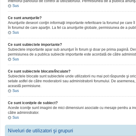
interiorul panoului de control al utilizatorului. Permisiunea de a publica anunţ
Sus
Ce sunt anunţurile?
Anunţurile deseori conţin informaţii importante referitoare la forumul pe care îl 
în forumul de care aparţin. La fel ca anunţurile globale, permisiunea de a publ
Sus
Ce sunt subiectele importante?
Subiectele importante apar sub anunţuri în forum şi doar pe prima pagină. Deseor
permisiunea de a publica subiecte importante este acordată de către administr
Sus
Ce sunt subiectele blocate/încuiate?
Subiectele blocate sunt subiectele unde utilizatorii nu mai pot răspunde şi oric
setate astfel de către moderatorii sau administratorii forumului. De asemenea, 
această permisiune.
Sus
Ce sunt iconiţele de subiect?
Aceste iconiţe sunt imagini de mici dimensiuni asociate cu mesaje pentru a ind
către administrator.
Sus
Niveluri de utilizatori şi grupuri