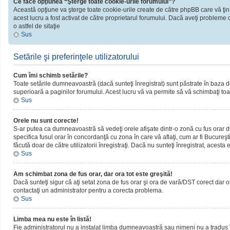
Ce face opţiunea “Şterge toate cookie-urile forumului”?
Această opţiune va şterge toate cookie-urile create de către phpBB care vă ţin
acest lucru a fost activat de către proprietarul forumului. Dacă aveţi probleme 
o astfel de sitaţie
Sus
Setările şi preferinţele utilizatorului
Cum îmi schimb setările?
Toate setările dumneavoastră (dacă sunteţi înregistrat) sunt păstrate în baza de d
superioară a paginilor forumului. Acest lucru vă va permite să vă schimbaţi toate
Sus
Orele nu sunt corecte!
S-ar putea ca dumneavoastră să vedeţi orele afişate dintr-o zonă cu fus orar dif
specifica fusul orar în concordanţă cu zona în care vă aflaţi, cum ar fi Bucureşti
făcută doar de către utilizatorii înregistraţi. Dacă nu sunteţi înregistrat, acest
Sus
Am schimbat zona de fus orar, dar ora tot este greşită!
Dacă sunteţi sigur că aţi setat zona de fus orar şi ora de vară/DST corect dar o
contactaţi un administrator pentru a corecta problema.
Sus
Limba mea nu este în listă!
Fie administratorul nu a instalat limba dumneavoastră sau nimeni nu a tradus î