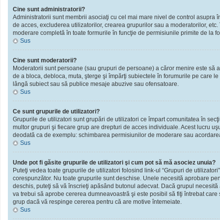
Cine sunt administratorii?
Administratorii sunt membrii asociaţi cu cel mai mare nivel de control asupra în
de acces, excluderea utilizatorilor, crearea grupurilor sau a moderatorilor, et
moderare completă în toate formurile în funcţie de permisiunile primite de la f
Sus
Cine sunt moderatorii?
Moderatorii sunt persoane (sau grupuri de persoane) a căror menire este să ai
de a bloca, debloca, muta, şterge şi împărţi subiectele în forumurile pe care le
lângă subiect sau să publice mesaje abuzive sau ofensatoare.
Sus
Ce sunt grupurile de utilizatori?
Grupurile de utilizatori sunt grupări de utilizatori ce împart comunitatea în secţ
multor grupuri şi fiecare grup are drepturi de acces individuale. Acest lucru u
deodată ca de exemplu: schimbarea permisiunilor de moderare sau acordarea ac
Sus
Unde pot fi găsite grupurile de utilizatori şi cum pot să mă asociez unuia?
Puteţi vedea toate grupurile de utilizatori folosind link-ul “Grupuri de utilizator
corespunzător. Nu toate grupurile sunt deschise. Unele necesită aprobare pentr
deschis, puteţi să vă înscrieţi apăsând butonul adecvat. Dacă grupul necesită
va trebui să aprobe cererea dumneavoastră şi este posibil să fiţi întrebat care
grup dacă vă respinge cererea pentru că are motive întemeiate.
Sus