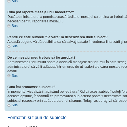
Sus
Cum pot raporta mesaje unui moderator?
Dacă administratorul a permis această faclitate, mesajul cu pricina ar trebui să
necesari pentru raportarea mesajului.
Sus
Pentru ce este butonul "Salvare" la deschiderea unui subiect?
Această opţiune vă dă posibilitatea să salvaţi pasaje în vederea finalizării şi publ
Sus
De ce mesajul meu trebuie să fie aprobat?
Administratorul forumului poate a decis că mesajele din forumul în care scrieţi
administratorul să vă fi adăugat într-un grup de utilizatori ale căror mesaje rec
detalii.
Sus
Cum îmi promovez subiectul?
În momentul vizualizării, apăsând pe legătura “Ridică acest subiect” puteţi "
această opţiune, înseamnă că promovarea subiectelor poate fi dezactivată sau
subiectul respectiv prin adăugarea unui răspuns. Totuşi, asiguraţi-vă că respect
Sus
Formatări şi tipuri de subiecte