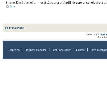
în sine. Dacă trimiteţi un mesaj către grupul phpBB
despre orice folosire a un
Sus
Prima pagină
Powered by
phpB
Transla
Despre noi
Termeni si conditii
Best Fanclubber
Contact
Intra in echi