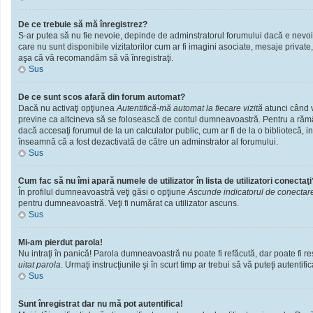
De ce trebuie să mă înregistrez?
S-ar putea să nu fie nevoie, depinde de adminstratorul forumului dacă e nevoie 
care nu sunt disponibile vizitatorilor cum ar fi imagini asociate, mesaje private
aşa că vă recomandăm să vă înregistraţi.
Sus
De ce sunt scos afară din forum automat?
Dacă nu activaţi opţiunea
Autentifică-mă automat la fiecare vizită
atunci când v
previne ca altcineva să se folosească de contul dumneavoastră. Pentru a rămâne
dacă accesaţi forumul de la un calculator public, cum ar fi de la o bibliotecă, i
înseamnă că a fost dezactivată de către un adminstrator al forumului.
Sus
Cum fac să nu îmi apară numele de utilizator în lista de utilizatori conectaţi
În profilul dumneavoastră veţi găsi o opţiune
Ascunde indicatorul de conectar
pentru dumneavoastră. Veţi fi numărat ca utilizator ascuns.
Sus
Mi-am pierdut parola!
Nu intraţi în panică! Parola dumneavoastră nu poate fi refăcută, dar poate fi res
uitat parola
. Urmaţi instrucţiunile şi în scurt timp ar trebui să vă puteţi autentific
Sus
Sunt înregistrat dar nu mă pot autentifica!