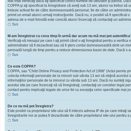
Mai intâi verificaţi dacă aţi specificat corect numele de utilizator şi parola. D
COPPA şi aţi specificat la înregistrare că aveţi sub 13 ani, atunci va trebui să urm
trebuie activat fie de către dumneavoastră personal, fie de către un administrato
primit un email atunci urmaţi instrucţiunile. Dacă nu, e posibil să fi specificat
adresa de e-mail folosită este corectă atunci încercaţi să contactaţi un administ
Sus
M-am înregistrat cu ceva timp în urmă dar acum nu mă mai pot autentifica
Verificaţi-vă mesajul pe care l-aţi primit când v-aţi înregistrat pentru a verifica 
administrator să fi dezactivat sau să fi şters contul dumneavoastră dintr-un mot
perioadă lungă de timp pentru a reduce dimensiunea bazei de date. Dacă s-a întâm
Sus
Ce este COPPA?
COPPA, sau "Child Online Privacy and Protection Act of 1998" (Actul penrtu prote
colecta informaţii personale de la minorii sub vârsta 13 ani să obţină acordul sc
informaţiilor personale de la minorul cu vârsta sub 13 ani. Dacă nu sunteţi sig
acestui site pe care încercaţi să vă înregistraţi, contactaţi un consilier legal p
contact pentru implicaţii legale de orice fel cu excepţia celor specificate mai jo
Sus
De ce nu mă pot înregistra?
Este posibil ca proprietarul site-ului să fi interzis adresa IP de pe care intraţi
înregistrarile noi ar putea fi dezactivate de către proprietarul site-ului pentru a
Sus