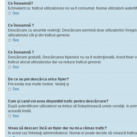
Ce înseamnă?
Echivalent cu: traficul utilizatorului nu va fi consumat. Numai utilizatorii autentif
Sus
Ce înseamnă ?
Descărcare cu anumite restricţii. Descărcare permisă doar utilizatorilor înregistra
utilizatorului cât şi din traficul general.
Sus
Ce înseamnă ?
Descărcare gratuită. Descărcarea fişierelor nu va fi restricţionată. Acest fisier 
traficul alocat utilizatorului dar va reduce traficul general.
Sus
De ce nu pot descărca orice fişier?
Pot exista mai multe motive. Vedeţi şi
Sus
Cum şi cand voi avea disponibil trafic pentru descărcare?
După autentificare utilizatorul va trebui să îndeplinească unele condiţii. In prim
această limită.
Sus
Vreau să descarc încă un fişier dar nu mi-a rămas trafic?
In acest caz întrebaţi administratorul. Numai el poate decide să crească traficu