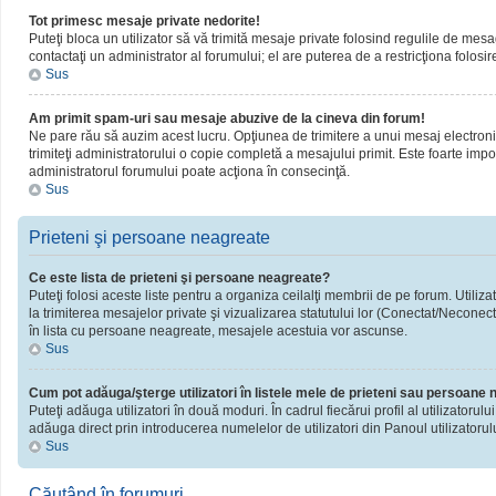
Tot primesc mesaje private nedorite!
Puteţi bloca un utilizator să vă trimită mesaje private folosind regulile de mesa
contactaţi un administrator al forumului; el are puterea de a restricţiona folosir
Sus
Am primit spam-uri sau mesaje abuzive de la cineva din forum!
Ne pare rău să auzim acest lucru. Opţiunea de trimitere a unui mesaj electronic 
trimiteţi administratorului o copie completă a mesajului primit. Este foarte impor
administratorul forumului poate acţiona în consecinţă.
Sus
Prieteni şi persoane neagreate
Ce este lista de prieteni şi persoane neagreate?
Puteţi folosi aceste liste pentru a organiza ceilalţi membrii de pe forum. Utiliza
la trimiterea mesajelor private şi vizualizarea statutului lor (Conectat/Neconect
în lista cu persoane neagreate, mesajele acestuia vor ascunse.
Sus
Cum pot adăuga/şterge utilizatori în listele mele de prieteni sau persoane
Puteţi adăuga utilizatori în două moduri. În cadrul fiecărui profil al utilizatorul
adăuga direct prin introducerea numelelor de utilizatori din Panoul utilizatorulu
Sus
Căutând în forumuri