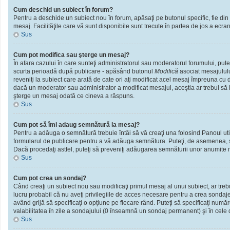
Cum deschid un subiect în forum?
Pentru a deschide un subiect nou în forum, apăsaţi pe butonul specific, fie din f
mesaj. Facilităţile care vă sunt disponibile sunt trecute în partea de jos a ecra
Sus
Cum pot modifica sau şterge un mesaj?
În afara cazului în care sunteţi administratorul sau moderatorul forumului, put
scurta perioadă după publicare - apăsând butonul
Modifică
asociat mesajululu
reveniţi la subiect care arată de cate ori aţi modificat acel mesaj împreuna cu
dacă un moderator sau administrator a modificat mesajul, aceştia ar trebui să l
şterge un mesaj odată ce cineva a răspuns.
Sus
Cum pot să îmi adaug semnătură la mesaj?
Pentru a adăuga o semnătură trebuie întâi să vă creaţi una folosind Panoul util
formularul de publicare pentru a vă adăuga semnătura. Puteţi, de asemenea, 
Dacă procedaţi astfel, puteţi să preveniţi adăugarea semnăturii unor anumite m
Sus
Cum pot crea un sondaj?
Când creaţi un subiect nou sau modificaţi primul mesaj al unui subiect, ar treb
lucru probabil că nu aveţi privilegiile de acces necesare pentru a crea sondaje.
având grijă să specificaţi o opţiune pe fiecare rând. Puteţi să specificaţi numărul
valabilitatea în zile a sondajului (0 înseamnă un sondaj permanent) şi în cele d
Sus