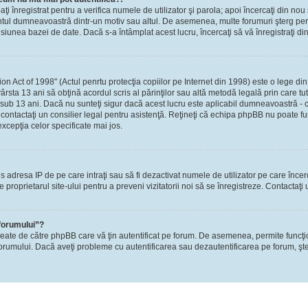
-aţi înregistrat pentru a verifica numele de utilizator şi parola; apoi încercaţi din nou 
contul dumneavoastră dintr-un motiv sau altul. De asemenea, multe forumuri şterg perio
nea bazei de date. Dacă s-a întâmplat acest lucru, încercaţi să vă înregistraţi din n
Act of 1998" (Actul penrtu protecţia copiilor pe Internet din 1998) este o lege din S
ârsta 13 ani să obţină acordul scris al părinţilor sau altă metodă legală prin care tu
 sub 13 ani. Dacă nu sunteţi sigur dacă acest lucru este aplicabil dumneavoastră - ca
i, contactaţi un consilier legal pentru asistenţă. Reţineţi că echipa phpBB nu poate fu
excepţia celor specificate mai jos.
rzis adresa IP de pe care intraţi sau să fi dezactivat numele de utilizator pe care înce
re proprietarul site-ului pentru a preveni vizitatorii noi să se înregistreze. Contactaţ
 forumului”?
reate de către phpBB care vă ţin autentificat pe forum. De asemenea, permite funcţi
l forumului. Dacă aveţi probleme cu autentificarea sau dezautentificarea pe forum, şte