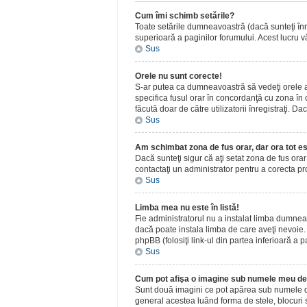
Cum îmi schimb setările?
Toate setările dumneavoastră (dacă sunteţi înreg
superioară a paginilor forumului. Acest lucru vă
Sus
Orele nu sunt corecte!
S-ar putea ca dumneavoastră să vedeţi orele afiş
specifica fusul orar în concordanţă cu zona în c
făcută doar de către utilizatorii înregistraţi. D
Sus
Am schimbat zona de fus orar, dar ora tot es
Dacă sunteţi sigur că aţi setat zona de fus ora
contactaţi un administrator pentru a corecta p
Sus
Limba mea nu este în listă!
Fie administratorul nu a instalat limba dumnea
dacă poate instala limba de care aveţi nevoie. D
phpBB (folosiţi link-ul din partea inferioară a p
Sus
Cum pot afişa o imagine sub numele meu de 
Sunt două imagini ce pot apărea sub numele de u
general acestea luând forma de stele, blocuri