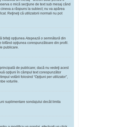
observa o mică secţiune de text sub mesaj când
ă cineva a răspuns la subiect; nu va apărea
t. Reţineţi că utilizatorii normali nu pot
ă bifaţi opţiunea
Ataşează o semnătură
din
 bifând opţiunea corespunzătoare din profil.
de publicare.
rincipală de publicare; dacă nu vedeţi acest
 două opţiuni în câmpul text corespunzător
impul votării folosind “Opţiuni per utilizator”,
mbe voturile.
iuni suplimentare sondajului decât limita
ntru a modifica un sondaj, efectuaţi un click