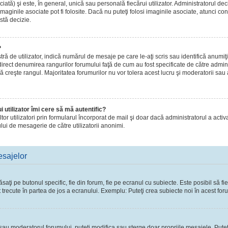
ă) şi este, în general, unică sau personală fiecărui utilizator. Administratorul dec
maginile asociate pot fi folosite. Dacă nu puteţi folosi imaginile asociate, atunci con
stă decizie.
?
de utilizator, indică numărul de mesaje pe care le-aţi scris sau identifică anumiţi 
 direct denumirea rangurilor forumului faţă de cum au fost specificate de către admi
ă creşte rangul. Majoritatea forumurilor nu vor tolera acest lucru şi moderatorii sau
 utilizator îmi cere să mă autentific?
 altor utilizatori prin formularul încorporat de mail şi doar dacă administratorul a activ
lui de mesagerie de către utilizatorii anonimi.
esajelor
ţi pe butonul specific, fie din forum, fie pe ecranul cu subiecte. Este posibil să fie
t trecute în partea de jos a ecranului. Exemplu: Puteţi crea subiecte noi în acest foru
l sau moderatorul forumului, puteţi modifica sau şterge doar propriile mesajele. Pute