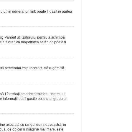
lui; în general un link poate fi găsit în partea
siţi Panoul utilizatorului pentru a schimba
fus orar, ca majoritatea setărilor, poate fi
asul serverului este incorect. Vă rugăm să
ă-l întrebaţi pe administratorul forumului
informaţii pot fi gasite pe site-ul grupului
magine asociată cu rangul dumneavoastră, în
doua, de obicei o imagine mai mare, este