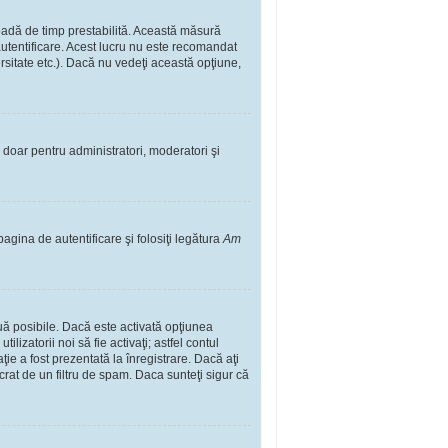
rioadă de timp prestabilită. Această măsură
autentificare. Acest lucru nu este recomandat
ersitate etc.). Dacă nu vedeţi această opţiune,
il doar pentru administratori, moderatori şi
pagina de autentificare şi folosiţi legătura
Am
două posibile. Dacă este activată opţiunea
lizatorii noi să fie activaţi; astfel contul
ţie a fost prezentată la înregistrare. Dacă aţi
ucrat de un filtru de spam. Daca sunteţi sigur că