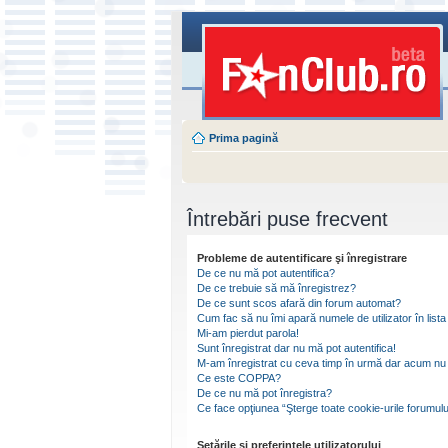
Prima pagină
Întrebări puse frecvent
Probleme de autentificare şi înregistrare
De ce nu mă pot autentifica?
De ce trebuie să mă înregistrez?
De ce sunt scos afară din forum automat?
Cum fac să nu îmi apară numele de utilizator în lista 
Mi-am pierdut parola!
Sunt înregistrat dar nu mă pot autentifica!
M-am înregistrat cu ceva timp în urmă dar acum nu 
Ce este COPPA?
De ce nu mă pot înregistra?
Ce face opţiunea “Şterge toate cookie-urile forumulu
Setările şi preferinţele utilizatorului