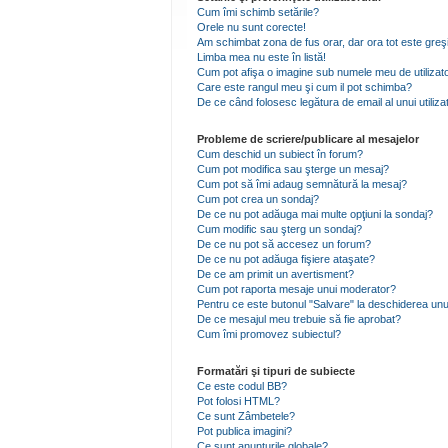
Cum îmi schimb setările?
Orele nu sunt corecte!
Am schimbat zona de fus orar, dar ora tot este greşi
Limba mea nu este în listă!
Cum pot afişa o imagine sub numele meu de utilizat
Care este rangul meu şi cum il pot schimba?
De ce când folosesc legătura de email al unui utiliza
Probleme de scriere/publicare al mesajelor
Cum deschid un subiect în forum?
Cum pot modifica sau şterge un mesaj?
Cum pot să îmi adaug semnătură la mesaj?
Cum pot crea un sondaj?
De ce nu pot adăuga mai multe opţiuni la sondaj?
Cum modific sau şterg un sondaj?
De ce nu pot să accesez un forum?
De ce nu pot adăuga fişiere ataşate?
De ce am primit un avertisment?
Cum pot raporta mesaje unui moderator?
Pentru ce este butonul "Salvare" la deschiderea unu
De ce mesajul meu trebuie să fie aprobat?
Cum îmi promovez subiectul?
Formatări şi tipuri de subiecte
Ce este codul BB?
Pot folosi HTML?
Ce sunt Zâmbetele?
Pot publica imagini?
Ce sunt anunţurile globale?