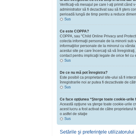
Verificaţi-vă mesajul pe care l-aţi primit când v
administrator să fi dezactivat sau să fi şters 
perioadă lungă de timp pentru a reduce dimensiu
Sus
Ce este COPPA?
COPPA, sau "Child Online Privacy and Protection 
colecta informaţii personale de la minorii sub v
informaţiilor personale de la minorul cu vârsta
acestui site pe care încercaţi să vă înregistraţ
contact pentru implicaţii legale de orice fel cu 
Sus
De ce nu mă pot înregistra?
Este posibil ca proprietarul site-ului să fi inte
înregistrarile noi ar putea fi dezactivate de căt
Sus
Ce face opţiunea “Şterge toate cookie-urile
Această opţiune va şterge toate cookie-urile c
acest lucru a fost activat de către proprietaru
o astfel de sitaţie
Sus
Setările şi preferinţele utilizatorului