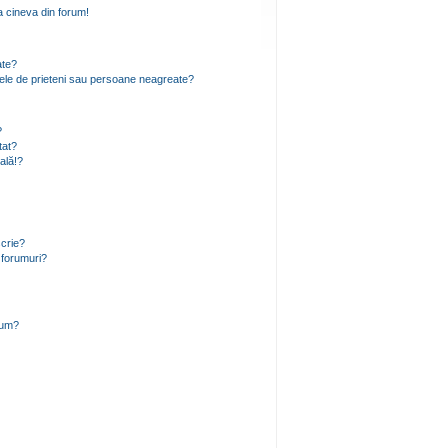
 cineva din forum!
ate?
 mele de prieteni sau persoane neagreate?
?
tat?
ală!?
scrie?
 forumuri?
rum?