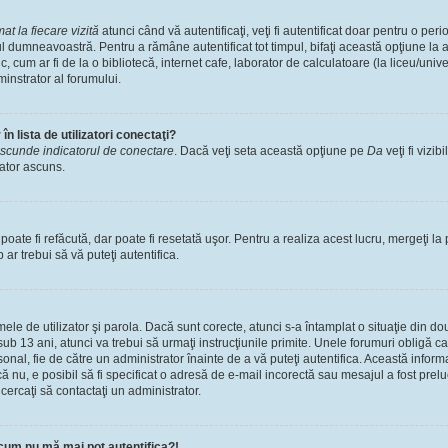
t la fiecare vizită
atunci când vă autentificaţi, veţi fi autentificat doar pentru o pe
l dumneavoastră. Pentru a rămâne autentificat tot timpul, bifaţi această opţiune la 
, cum ar fi de la o bibliotecă, internet cafe, laborator de calculatoare (la liceu/univ
instrator al forumului.
n lista de utilizatori conectaţi?
scunde indicatorul de conectare
. Dacă veţi seta această opţiune pe
Da
veţi fi vizib
zator ascuns.
ate fi refăcută, dar poate fi resetată uşor. Pentru a realiza acest lucru, mergeţi la 
p ar trebui să vă puteţi autentifica.
numele de utilizator şi parola. Dacă sunt corecte, atunci s-a întamplat o situaţie din 
ub 13 ani, atunci va trebui să urmaţi instrucţiunile primite. Unele forumuri obligă ca uti
nal, fie de către un administrator înainte de a vă puteţi autentifica. Această informa
că nu, e posibil să fi specificat o adresă de e-mail incorectă sau mesajul a fost prel
cercaţi să contactaţi un administrator.
cum nu mă mai pot autentifica?!