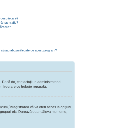
ru descărcare?
rămas trafic?
cărcare?
e şi/sau abuzuri legate de acest program?
a. Dacă da, contactaţi un administrator al
onfirgurare ce trebuie reparată.
cum, înregistrarea vă va oferi acces la opţiuni
a în grupuri etc. Durează doar câteva momente,