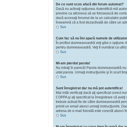
De ce sunt scos afară din forum automat?
Dacă nu activaţi opţiunea
Autentifică-mă automa
previne ca altcineva să se folosească de contu
dacă accesaţi forumul de la un calculator public
înseamnă că a fost dezactivată de către un adm
Sus
Cum fac să nu îmi apară numele de utilizator î
În profilul dumneavoastră veţi găsi o opţiune
A
pentru dumneavoastră. Veţi fi numărat ca utili
Sus
Mi-am pierdut parola!
Nu intraţi în panică! Parola dumneavoastră nu po
uitat parola
. Urmaţi instrucţiunile şi în scurt tim
Sus
Sunt înregistrat dar nu mă pot autentifica!
Mai intâi verificaţi dacă aţi specificat corect 
COPPA şi aţi specificat la înregistrare că aveţi s
trebuie activat fie de către dumneavoastră perso
primit un email atunci urmaţi instrucţiunile. Da
adresa de e-mail folosită este corectă atunci în
Sus
M-am înregistrat cu ceva timp în urmă dar a