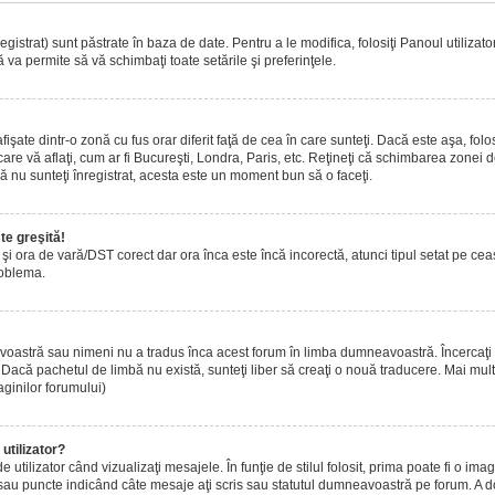
istrat) sunt păstrate în baza de date. Pentru a le modifica, folosiţi Panoul utilizatoru
 va permite să vă schimbaţi toate setările şi preferinţele.
ate dintr-o zonă cu fus orar diferit faţă de cea în care sunteţi. Dacă este aşa, folo
are vă aflaţi, cum ar fi Bucureşti, Londra, Paris, etc. Reţineţi că schimbarea zonei de 
acă nu sunteţi înregistrat, acesta este un moment bun să o faceţi.
te greşită!
r şi ora de vară/DST corect dar ora înca este încă incorectă, atunci tipul setat pe ce
roblema.
voastră sau nimeni nu a tradus înca acest forum în limba dumneavoastră. Încercaţi s
acă pachetul de limbă nu există, sunteţi liber să creaţi o nouă traducere. Mai multe 
aginilor forumului)
utilizator?
tilizator când vizualizaţi mesajele. În funţie de stilul folosit, prima poate fi o i
 sau puncte indicând câte mesaje aţi scris sau statutul dumneavoastră pe forum. A 