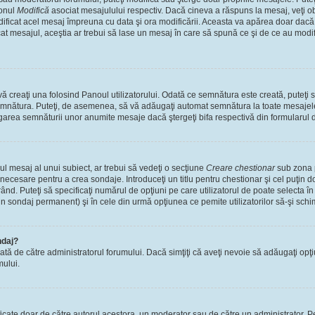
tonul
Modifică
asociat mesajulului respectiv. Dacă cineva a răspuns la mesaj, veţi 
modificat acel mesaj împreuna cu data şi ora modificării. Aceasta va apărea doar dac
 mesajul, aceştia ar trebui să lase un mesaj în care să spună ce şi de ce au modifica
 creaţi una folosind Panoul utilizatorului. Odată ce semnătura este creată, puteţi s
mnătura. Puteţi, de asemenea, să vă adăugaţi automat semnătura la toate mesajele
ugarea semnăturii unor anumite mesaje dacă ştergeţi bifa respectivă din formularul 
l mesaj al unui subiect, ar trebui să vedeţi o secţiune
Creare chestionar
sub zona p
s necesare pentru a crea sondaje. Introduceţi un titlu pentru chestionar şi cel puţin
ând. Puteţi să specificaţi numărul de opţiuni pe care utilizatorul de poate selecta în t
un sondaj permanent) şi în cele din urmă opţiunea ce pemite utilizatorilor să-şi schi
ndaj?
cată de către administratorul forumului. Dacă simţiţi că aveţi nevoie să adăugaţi opţ
mului.
ficate doar de către autorul acestora, un moderator sau de către un administrator. Pe