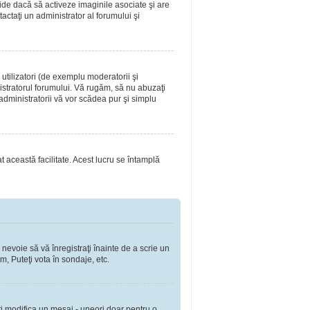
ide dacă să activeze imaginile asociate şi are
tactaţi un administrator al forumului şi
utilizatori (de exemplu moderatorii şi
nistratorul forumului. Vă rugăm, să nu abuzaţi
 administratorii vă vor scădea pur şi simplu
at această facilitate. Acest lucru se întamplă
 nevoie să vă înregistraţi înainte de a scrie un
m, Puteţi vota în sondaje, etc.
ţi modifica un mesaj - uneori doar pentru o