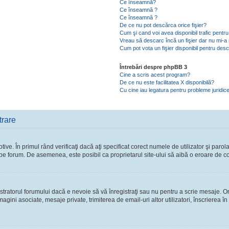
Ce înseamnă?
Ce înseamnă ?
Ce înseamnă ?
De ce nu pot descărca orice fişier?
Cum şi cand voi avea disponibil trafic pent
Vreau să descarc încă un fişier dar nu mi-a 
Cum pot vota un fişier disponibil pentru des
Întrebări despre phpBB 3
Cine a scris acest program?
De ce nu este facilitatea X disponibilă?
Cu cine iau legatura pentru probleme juridic
trare
ve. În primul rând verificaţi dacă aţi specificat corect numele de utilizator şi parol
ie pe forum. De asemenea, este posibil ca proprietarul site-ului să aibă o eroare de c
ratorul forumului dacă e nevoie să vă înregistraţi sau nu pentru a scrie mesaje. Ori
 imagini asociate, mesaje private, trimiterea de email-uri altor utilizatori, înscriere