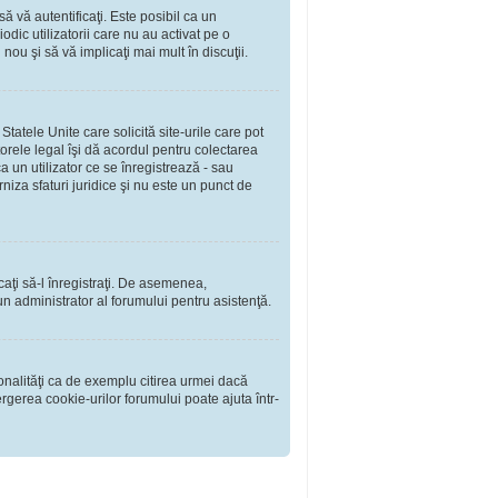
să vă autentificaţi. Este posibil ca un
dic utilizatorii care nu au activat pe o
ou şi să vă implicaţi mai mult în discuţii.
tatele Unite care solicită site-urile care pot
torele legal îşi dă acordul pentru colectarea
 un utilizator ce se înregistrează - sau
rniza sfaturi juridice şi nu este un punct de
rcaţi să-l înregistraţi. De asemenea,
i un administrator al forumului pentru asistenţă.
onalităţi ca de exemplu citirea urmei dacă
rgerea cookie-urilor forumului poate ajuta într-