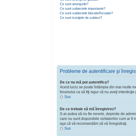
Ce sunt anunţurile?
Ce sunt subiectele importante?
Ce sunt subiectele blocate/încuiate?
Ce sunt iconiţele de subiect?
Probleme de autentificare şi înregis
De ce nu mă pot autentifica?
Acest lucru se poate întâmpla din mai multe moti
forumului ca să fiţi sigur că nu aveţi interdicţ
Sus
De ce trebuie să mă înregistrez?
S-ar putea să nu fie nevoie, depinde de adminst
care nu sunt disponibile vizitatorilor cum ar fi
aşa că vă recomandăm să vă înregistraţi.
Sus