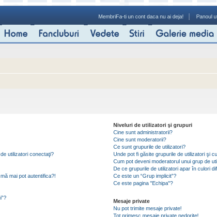
Membri
Fa-ti un cont daca nu ai deja!
Panoul ut
Niveluri de utilizatori şi grupuri
Cine sunt administratorii?
Cine sunt moderatorii?
Ce sunt grupurile de utilizatori?
de utilizatori conectaţi?
Unde pot fi găsite grupurile de utilizatori ş
Cum pot deveni moderatorul unui grup de util
De ce grupurile de utilizatori apar în culori di
mă mai pot autentifica?!
Ce este un “Grup implicit”?
Ce este pagina "Echipa"?
i”?
Mesaje private
Nu pot trimite mesaje private!
Tot primesc mesaje private nedorite!