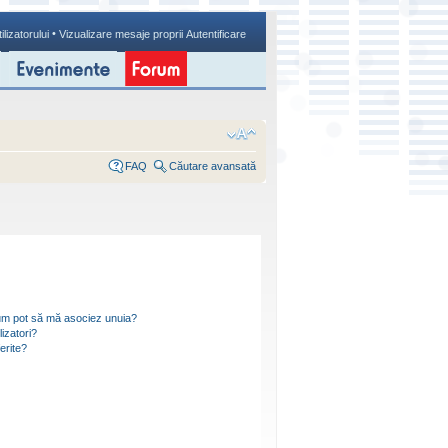
•
ilizatorului
Vizualizare mesaje proprii
Autentificare
FAQ
Căutare avansată
i cum pot să mă asociez unuia?
izatori?
ferite?