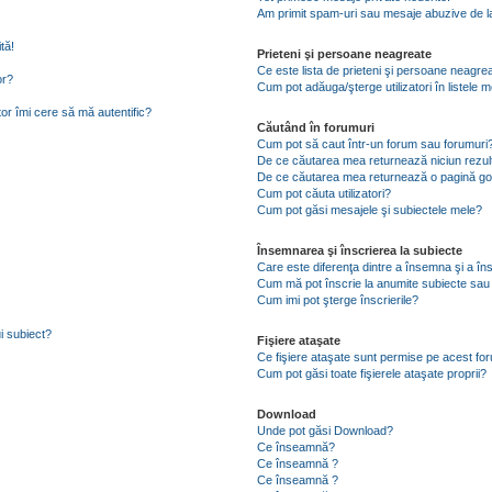
Am primit spam-uri sau mesaje abuzive de la
tă!
Prieteni şi persoane neagreate
Ce este lista de prieteni şi persoane neagre
or?
Cum pot adăuga/şterge utilizatori în listele
tor îmi cere să mă autentific?
Căutând în forumuri
Cum pot să caut într-un forum sau forumuri
De ce căutarea mea returnează niciun rezul
De ce căutarea mea returnează o pagină go
Cum pot căuta utilizatori?
Cum pot găsi mesajele şi subiectele mele?
Însemnarea şi înscrierea la subiecte
Care este diferenţa dintre a însemna şi a în
Cum mă pot înscrie la anumite subiecte sau
Cum imi pot şterge înscrierile?
i subiect?
Fişiere ataşate
Ce fişiere ataşate sunt permise pe acest fo
Cum pot găsi toate fişierele ataşate proprii?
Download
Unde pot găsi Download?
Ce înseamnă?
Ce înseamnă ?
Ce înseamnă ?