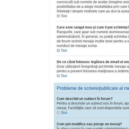
cunoscută sub numele de avatar (imagine asociat
posibilitatea de a alege modalitatea prin care i
întrebaţi-l despre motivele care au dus la acea
Sus
Care este rangul meu şi cum il pot schimba
Rangurile, care apar sub numele dumneavoastră 
administratorii). În general, nu puteţi schimba
de forum scriind mesaje inutile doar pentru a v
numărul de mesaje scrise.
Sus
De ce când folosesc legătura de email al unui
Doar utilizatorii înregistraţi pot trimite mesaje
pentru a preveni folosirea maliţioasa a sistemu
Sus
Probleme de scriere/publicare al m
Cum deschid un subiect în forum?
Pentru a deschide un subiect nou în forum, apăsa
mesaj. Facilităţile care vă sunt disponibile sun
Sus
Cum pot modifica sau şterge un mesaj?
În afara cazului în care sunteţi administratoru