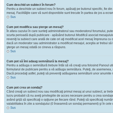
Cum deschid un subiect în forum?
Pentru a deschide un subiect nou în forum, apăsaţi pe butonul specific, fie din f
mesaj. Facilităţile care vă sunt disponibile sunt trecute în partea de jos a ecra
Sus
Cum pot modifica sau şterge un mesaj?
În afara cazului în care sunteţi administratorul sau moderatorul forumului, put
scurta perioadă după publicare - apăsând butonul
Modifică
asociat mesajululu
reveniţi la subiect care arată de cate ori aţi modificat acel mesaj împreuna cu
dacă un moderator sau administrator a modificat mesajul, aceştia ar trebui să l
şterge un mesaj odată ce cineva a răspuns.
Sus
Cum pot să îmi adaug semnătură la mesaj?
Pentru a adăuga o semnătură trebuie întâi să vă creaţi una folosind Panoul util
formularul de publicare pentru a vă adăuga semnătura. Puteţi, de asemenea, 
Dacă procedaţi astfel, puteţi să preveniţi adăugarea semnăturii unor anumite m
Sus
Cum pot crea un sondaj?
Când creaţi un subiect nou sau modificaţi primul mesaj al unui subiect, ar treb
lucru probabil că nu aveţi privilegiile de acces necesare pentru a crea sondaje.
având grijă să specificaţi o opţiune pe fiecare rând. Puteţi să specificaţi numărul
valabilitatea în zile a sondajului (0 înseamnă un sondaj permanent) şi în cele d
Sus