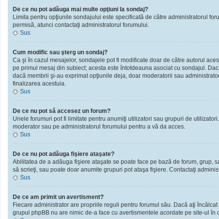
De ce nu pot adăuga mai multe opţiuni la sondaj?
Limita pentru opţiunile sondajului este specificată de către administratorul fo
permisă, atunci contactaţi administratorul forumului.
Sus
Cum modific sau şterg un sondaj?
Ca şi în cazul mesajelor, sondajele pot fi modificate doar de către autorul ace
pe primul mesaj din subiect; acesta este întotdeauna asociat cu sondajul. Dacă n
dacă membrii şi-au exprimat opţiunile deja, doar moderatorii sau administratori
finalizarea acestuia.
Sus
De ce nu pot să accesez un forum?
Unele forumuri pot fi limitate pentru anumiţi utilizatori sau grupuri de utilizato
moderator sau pe administratorul forumului pentru a vă da acces.
Sus
De ce nu pot adăuga fişiere ataşate?
Abilitatea de a adăuga fişiere ataşate se poate face pe bază de forum, grup, sau 
să scrieţi, sau poate doar anumite grupuri pot ataşa fişiere. Contactaţi administ
Sus
De ce am primit un avertisment?
Fiecare administrator are propriile reguli pentru forumul său. Dacă aţi încălcat
grupul phpBB nu are nimic de-a face cu avertismentele acordate pe site-ul în ca