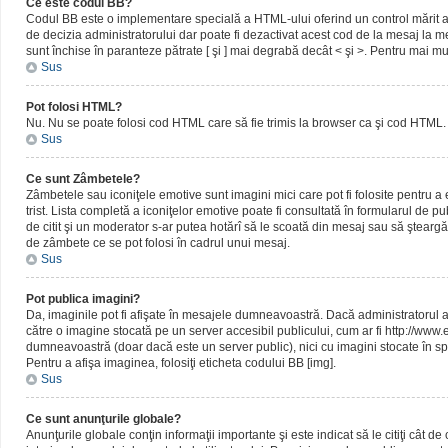
Ce este codul BB?
Codul BB este o implementare specială a HTML-ului oferind un control mărit al 
de decizia administratorului dar poate fi dezactivat acest cod de la mesaj la me
sunt închise în paranteze pătrate [ şi ] mai degrabă decât < şi >. Pentru mai mu
Sus
Pot folosi HTML?
Nu. Nu se poate folosi cod HTML care să fie trimis la browser ca şi cod HTML. 
Sus
Ce sunt Zâmbetele?
Zâmbetele sau iconiţele emotive sunt imagini mici care pot fi folosite pentru
trist. Lista completă a iconiţelor emotive poate fi consultată în formularul de p
de citit şi un moderator s-ar putea hotărî să le scoată din mesaj sau să ştearg
de zâmbete ce se pot folosi în cadrul unui mesaj.
Sus
Pot publica imagini?
Da, imaginile pot fi afişate în mesajele dumneavoastră. Dacă administratorul a pe
către o imagine stocată pe un server accesibil publicului, cum ar fi http://www
dumneavoastră (doar dacă este un server public), nici cu imagini stocate în spa
Pentru a afişa imaginea, folosiţi eticheta codului BB [img].
Sus
Ce sunt anunţurile globale?
Anunţurile globale conţin informaţii importante şi este indicat să le citiţi cât d