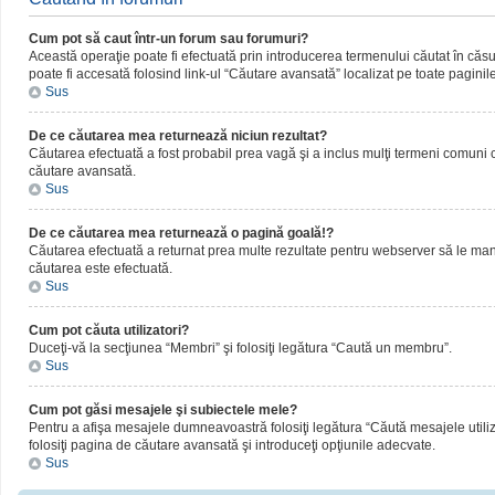
Cum pot să caut într-un forum sau forumuri?
Această operaţie poate fi efectuată prin introducerea termenului căutat în că
poate fi accesată folosind link-ul “Căutare avansată” localizat pe toate paginil
Sus
De ce căutarea mea returnează niciun rezultat?
Căutarea efectuată a fost probabil prea vagă şi a inclus mulţi termeni comuni ca
căutare avansată.
Sus
De ce căutarea mea returnează o pagină goală!?
Căutarea efectuată a returnat prea multe rezultate pentru webserver să le manipul
căutarea este efectuată.
Sus
Cum pot căuta utilizatori?
Duceţi-vă la secţiunea “Membri” şi folosiţi legătura “Caută un membru”.
Sus
Cum pot găsi mesajele şi subiectele mele?
Pentru a afişa mesajele dumneavoastră folosiţi legătura “Căută mesajele utilizat
folosiţi pagina de căutare avansată şi introduceţi opţiunile adecvate.
Sus