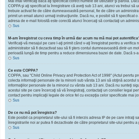
Mai intâi verificaţi dacă aţi specificat corect numele de utilizator şi parola. D
COPPA şi aţi specificat la înregistrare că aveţi sub 13 ani, atunci va trebui să urm
trebuie activat fie de către dumneavoastră personal, fie de către un administrato
primit un email atunci urmaţi instrucţiunile. Dacă nu, e posibil să fi specificat
adresa de e-mail folosită este corectă atunci încercaţi să contactaţi un administ
Sus
M-am înregistrat cu ceva timp în urmă dar acum nu mă mai pot autentifica
Verificaţi-vă mesajul pe care l-aţi primit când v-aţi înregistrat pentru a verifica 
administrator să fi dezactivat sau să fi şters contul dumneavoastră dintr-un mot
perioadă lungă de timp pentru a reduce dimensiunea bazei de date. Dacă s-a întâm
Sus
Ce este COPPA?
COPPA, sau "Child Online Privacy and Protection Act of 1998" (Actul penrtu prote
colecta informaţii personale de la minorii sub vârsta 13 ani să obţină acordul sc
informaţiilor personale de la minorul cu vârsta sub 13 ani. Dacă nu sunteţi sig
acestui site pe care încercaţi să vă înregistraţi, contactaţi un consilier legal p
contact pentru implicaţii legale de orice fel cu excepţia celor specificate mai jo
Sus
De ce nu mă pot înregistra?
Este posibil ca proprietarul site-ului să fi interzis adresa IP de pe care intraţi
înregistrarile noi ar putea fi dezactivate de către proprietarul site-ului pentru a
Sus