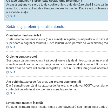
Ce face opţiunea “Şterge toate cookie-urile forumului”?
Această opţiune va şterge toate cookie-urile create de către phpBB care vă ţin
acest lucru a fost activat de către proprietarul forumului. Dacă aveţi probleme 
o astfel de sitaţie
Sus
Setările şi preferinţele utilizatorului
Cum îmi schimb setările?
Toate setările dumneavoastră (dacă sunteţi înregistrat) sunt păstrate în baza de d
superioară a paginilor forumului. Acest lucru vă va permite să vă schimbaţi toate
Sus
Orele nu sunt corecte!
S-ar putea ca dumneavoastră să vedeţi orele afişate dintr-o zonă cu fus orar dif
specifica fusul orar în concordanţă cu zona în care vă aflaţi, cum ar fi Bucureşti
făcută doar de către utilizatorii înregistraţi. Dacă nu sunteţi înregistrat, acest
Sus
Am schimbat zona de fus orar, dar ora tot este greşită!
Dacă sunteţi sigur că aţi setat zona de fus orar şi ora de vară/DST corect dar o
contactaţi un administrator pentru a corecta problema.
Sus
Limba mea nu este în listă!
Fie administratorul nu a instalat limba dumneavoastră sau nimeni nu a tradus î