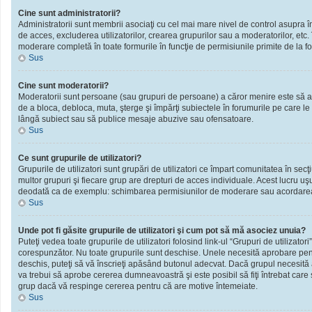
Cine sunt administratorii?
Administratorii sunt membrii asociaţi cu cel mai mare nivel de control asupra în
de acces, excluderea utilizatorilor, crearea grupurilor sau a moderatorilor, et
moderare completă în toate formurile în funcţie de permisiunile primite de la f
Sus
Cine sunt moderatorii?
Moderatorii sunt persoane (sau grupuri de persoane) a căror menire este să ai
de a bloca, debloca, muta, şterge şi împărţi subiectele în forumurile pe care le
lângă subiect sau să publice mesaje abuzive sau ofensatoare.
Sus
Ce sunt grupurile de utilizatori?
Grupurile de utilizatori sunt grupări de utilizatori ce împart comunitatea în secţ
multor grupuri şi fiecare grup are drepturi de acces individuale. Acest lucru u
deodată ca de exemplu: schimbarea permisiunilor de moderare sau acordarea ac
Sus
Unde pot fi găsite grupurile de utilizatori şi cum pot să mă asociez unuia?
Puteţi vedea toate grupurile de utilizatori folosind link-ul “Grupuri de utilizator
corespunzător. Nu toate grupurile sunt deschise. Unele necesită aprobare pentr
deschis, puteţi să vă înscrieţi apăsând butonul adecvat. Dacă grupul necesită
va trebui să aprobe cererea dumneavoastră şi este posibil să fiţi întrebat care
grup dacă vă respinge cererea pentru că are motive întemeiate.
Sus