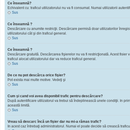
Ce înseamnă?
Echivalent cu: traficul utilizatorului nu va fi consumat. Numai utilizatorii autentif
Sus
Ce înseamnă ?
Descărcare cu anumite restricţii. Descărcare permisă doar utilizatorilor înregistra
utilizatorului cât şi din traficul general.
Sus
Ce înseamnă ?
Descărcare gratuită. Descărcarea fişierelor nu va fi restricţionată. Acest fisier 
traficul alocat utilizatorului dar va reduce traficul general.
Sus
De ce nu pot descărca orice fişier?
Pot exista mai multe motive. Vedeţi şi
Sus
Cum şi cand voi avea disponibil trafic pentru descărcare?
După autentificare utilizatorul va trebui să îndeplinească unele condiţii. In prim
această limită.
Sus
Vreau să descarc încă un fişier dar nu mi-a rămas trafic?
In acest caz întrebaţi administratorul. Numai el poate decide să crească traficu