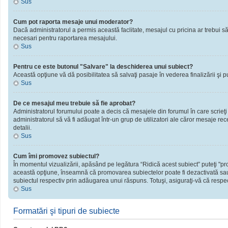
Sus
Cum pot raporta mesaje unui moderator?
Dacă administratorul a permis această faclitate, mesajul cu pricina ar trebui să
necesari pentru raportarea mesajului.
Sus
Pentru ce este butonul "Salvare" la deschiderea unui subiect?
Această opţiune vă dă posibilitatea să salvaţi pasaje în vederea finalizării şi publ
Sus
De ce mesajul meu trebuie să fie aprobat?
Administratorul forumului poate a decis că mesajele din forumul în care scrieţi
administratorul să vă fi adăugat într-un grup de utilizatori ale căror mesaje rec
detalii.
Sus
Cum îmi promovez subiectul?
În momentul vizualizării, apăsând pe legătura “Ridică acest subiect” puteţi "
această opţiune, înseamnă că promovarea subiectelor poate fi dezactivată sau
subiectul respectiv prin adăugarea unui răspuns. Totuşi, asiguraţi-vă că respect
Sus
Formatări şi tipuri de subiecte