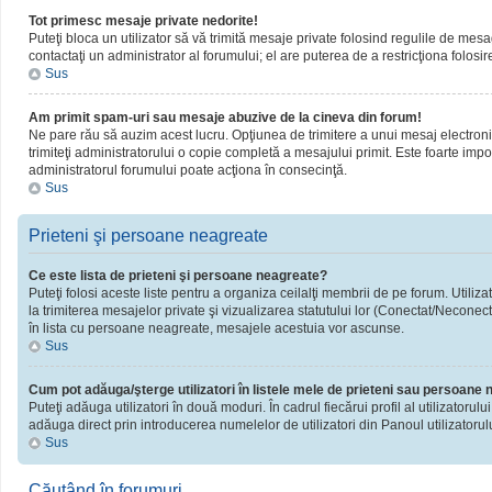
Tot primesc mesaje private nedorite!
Puteţi bloca un utilizator să vă trimită mesaje private folosind regulile de mesa
contactaţi un administrator al forumului; el are puterea de a restricţiona folosir
Sus
Am primit spam-uri sau mesaje abuzive de la cineva din forum!
Ne pare rău să auzim acest lucru. Opţiunea de trimitere a unui mesaj electronic 
trimiteţi administratorului o copie completă a mesajului primit. Este foarte impor
administratorul forumului poate acţiona în consecinţă.
Sus
Prieteni şi persoane neagreate
Ce este lista de prieteni şi persoane neagreate?
Puteţi folosi aceste liste pentru a organiza ceilalţi membrii de pe forum. Utiliza
la trimiterea mesajelor private şi vizualizarea statutului lor (Conectat/Neconect
în lista cu persoane neagreate, mesajele acestuia vor ascunse.
Sus
Cum pot adăuga/şterge utilizatori în listele mele de prieteni sau persoane
Puteţi adăuga utilizatori în două moduri. În cadrul fiecărui profil al utilizatorul
adăuga direct prin introducerea numelelor de utilizatori din Panoul utilizatorulu
Sus
Căutând în forumuri