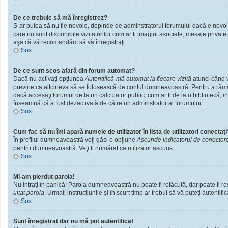
De ce trebuie să mă înregistrez?
S-ar putea să nu fie nevoie, depinde de adminstratorul forumului dacă e nevoie 
care nu sunt disponibile vizitatorilor cum ar fi imagini asociate, mesaje private
aşa că vă recomandăm să vă înregistraţi.
Sus
De ce sunt scos afară din forum automat?
Dacă nu activaţi opţiunea
Autentifică-mă automat la fiecare vizită
atunci când v
previne ca altcineva să se folosească de contul dumneavoastră. Pentru a rămâne
dacă accesaţi forumul de la un calculator public, cum ar fi de la o bibliotecă, i
înseamnă că a fost dezactivată de către un adminstrator al forumului.
Sus
Cum fac să nu îmi apară numele de utilizator în lista de utilizatori conectaţi
În profilul dumneavoastră veţi găsi o opţiune
Ascunde indicatorul de conectar
pentru dumneavoastră. Veţi fi numărat ca utilizator ascuns.
Sus
Mi-am pierdut parola!
Nu intraţi în panică! Parola dumneavoastră nu poate fi refăcută, dar poate fi res
uitat parola
. Urmaţi instrucţiunile şi în scurt timp ar trebui să vă puteţi autentific
Sus
Sunt înregistrat dar nu mă pot autentifica!