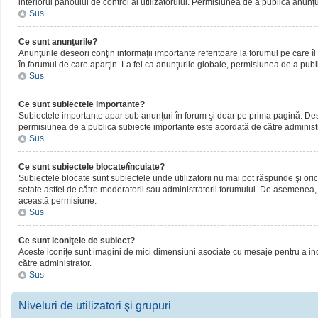
interiorul panoului de control al utilizatorului. Permisiunea de a publica anunţ
Sus
Ce sunt anunţurile?
Anunţurile deseori conţin informaţii importante referitoare la forumul pe care îl 
în forumul de care aparţin. La fel ca anunţurile globale, permisiunea de a publ
Sus
Ce sunt subiectele importante?
Subiectele importante apar sub anunţuri în forum şi doar pe prima pagină. Deseor
permisiunea de a publica subiecte importante este acordată de către administr
Sus
Ce sunt subiectele blocate/încuiate?
Subiectele blocate sunt subiectele unde utilizatorii nu mai pot răspunde şi oric
setate astfel de către moderatorii sau administratorii forumului. De asemenea, 
această permisiune.
Sus
Ce sunt iconiţele de subiect?
Aceste iconiţe sunt imagini de mici dimensiuni asociate cu mesaje pentru a ind
către administrator.
Sus
Niveluri de utilizatori şi grupuri