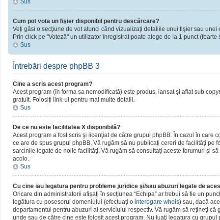
Sus
Cum pot vota un fişier disponibil pentru descărcare?
Veţi găsi o secţiune de vot atunci când vizualizaţi detaliile unui fişier sau unei 
Prin click pe "Voteză" un utilizator înregistrat poate alege de la 1 punct (foarte 
Sus
Întrebări despre phpBB 3
Cine a scris acest program?
Acest program (în forma sa nemodificată) este produs, lansat şi aflat sub copy
gratuit. Folosiţi link-ul pentru mai multe detalii.
Sus
De ce nu este facilitatea X disponibilă?
Acest program a fost scris şi licenţiat de către grupul phpBB. În cazul în care c
ce are de spus grupul phpBB. Vă rugăm să nu publicaţi cereri de facilităţi pe
sarcinile legate de noile facilităţi. Vă rugăm să consultaţi aceste forumuri şi să
acolo.
Sus
Cu cine iau legatura pentru probleme juridice şi/sau abuzuri legate de ac
Oricare din administratorii afişaţi în secţiunea “Echipa” ar trebui să fie un pun
legătura cu posesorul domeniului (efectuaţi o
interogare whois
) sau, dacă ace
departamentul pentru abuzuri al serviciului respectiv. Vă rugăm să reţineţi c
unde sau de către cine este folosit acest program. Nu luaţi legatura cu grupu