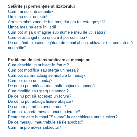
Setările şi preferinţele utilizatorului
Cum îmi schimb setările?
Orele nu sunt corecte!
Am schimbat zona de fus orar, dar ora tot este greşită!
Limba mea nu este în listă!
Cum pot afişa o imagine sub numele meu de utilizator?
Care este rangul meu şi cum il pot schimba?
De ce când folosesc legătura de email al unui utilizator îmi cere să mă
autentific?
Probleme de scriere/publicare al mesajelor
Cum deschid un subiect în forum?
Cum pot modifica sau şterge un mesaj?
Cum pot să îmi adaug semnătură la mesaj?
Cum pot crea un sondaj?
De ce nu pot adăuga mai multe opţiuni la sondaj?
Cum modific sau şterg un sondaj?
De ce nu pot să accesez un forum?
De ce nu pot adăuga fişiere ataşate?
De ce am primit un avertisment?
Cum pot raporta mesaje unui moderator?
Pentru ce este butonul "Salvare" la deschiderea unui subiect?
De ce mesajul meu trebuie să fie aprobat?
Cum îmi promovez subiectul?