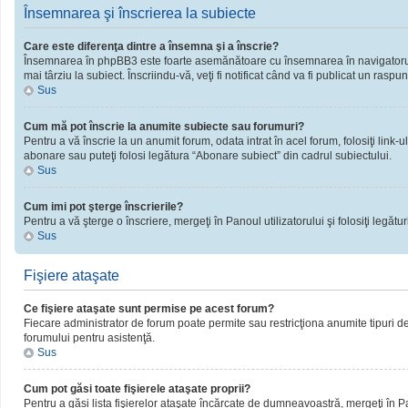
Însemnarea şi înscrierea la subiecte
Care este diferenţa dintre a însemna şi a înscrie?
Însemnarea în phpBB3 este foarte asemănătoare cu însemnarea în navigatorul 
mai târziu la subiect. Înscriindu-vă, veţi fi notificat când va fi publicat un rasp
Sus
Cum mă pot înscrie la anumite subiecte sau forumuri?
Pentru a vă înscrie la un anumit forum, odata intrat în acel forum, folosiţi link
abonare sau puteţi folosi legătura “Abonare subiect” din cadrul subiectului.
Sus
Cum imi pot şterge înscrierile?
Pentru a vă şterge o înscriere, mergeţi în Panoul utilizatorului şi folosiţi legături
Sus
Fişiere ataşate
Ce fişiere ataşate sunt permise pe acest forum?
Fiecare administrator de forum poate permite sau restricţiona anumite tipuri de 
forumului pentru asistenţă.
Sus
Cum pot găsi toate fişierele ataşate proprii?
Pentru a găsi lista fişierelor ataşate încărcate de dumneavoastră, mergeţi în Pano