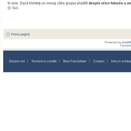
în sine. Dacă trimiteţi un mesaj către grupul phpBB
despre orice folosire a un
Sus
Prima pagină
Powered by
phpB
Transla
Despre noi
Termeni si conditii
Best Fanclubber
Contact
Intra in echi