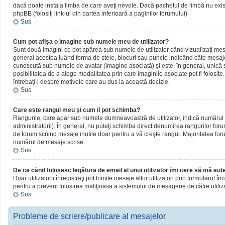
dacă poate instala limba de care aveţi nevoie. Dacă pachetul de limbă nu există,
phpBB (folosiţi link-ul din partea inferioară a paginilor forumului)
Sus
Cum pot afişa o imagine sub numele meu de utilizator?
Sunt două imagini ce pot apărea sub numele de utilizator când vizualizaţi mesaj
general acestea luând forma de stele, blocuri sau puncte indicând câte mesaje
cunoscută sub numele de avatar (imagine asociată) şi este, în general, unică sa
posibilitatea de a alege modalitatea prin care imaginile asociate pot fi folosite
întrebaţi-l despre motivele care au dus la această decizie.
Sus
Care este rangul meu şi cum il pot schimba?
Rangurile, care apar sub numele dumneavoastră de utilizator, indică numărul de
administratorii). În general, nu puteţi schimba direct denumirea rangurilor for
de forum scriind mesaje inutile doar pentru a vă creşte rangul. Majoritatea foru
numărul de mesaje scrise.
Sus
De ce când folosesc legătura de email al unui utilizator îmi cere să mă aute
Doar utilizatorii înregistraţi pot trimite mesaje altor utilizatori prin formularul
pentru a preveni folosirea maliţioasa a sistemului de mesagerie de către utiliz
Sus
Probleme de scriere/publicare al mesajelor