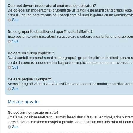
Cum pot deveni moderatorul unui grup de utilizatori?
De obiecei un moderator al grupului de utilizatori este numit când grupul este cr
primul lucru pe care trebuie să îl faceţi este să luaţi legatura cu un administrator
Sus
De ce grupurile de utilizatori apar în culori diferite?
Este posibil ca administratorul să asocieze o culoare membrilor unui grup pent
Sus
Ce este un “Grup implicit”?
Dacă sunteţi membrul a mai multor grupuri, grupul implicit este folosit pentru a
poate da permisiunea să schimbaţi grupul implicit în panoul dumneavoastră d
Sus
Ce este pagina "Echipa"?
Această pagină vă furnizează o listă cu conducerea forumului, incluzând admini
Sus
Mesaje private
Nu pot trimite mesaje private!
Există trei posibile motive: nu sunteţi înregistrat şi/sau autentificat, administra
a restricţionat folosirea mesajelor private. Contactaţi un administrator al forum
Sus