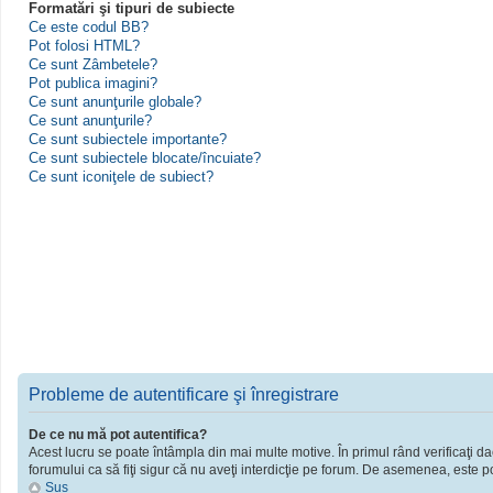
Formatări şi tipuri de subiecte
Ce este codul BB?
Pot folosi HTML?
Ce sunt Zâmbetele?
Pot publica imagini?
Ce sunt anunţurile globale?
Ce sunt anunţurile?
Ce sunt subiectele importante?
Ce sunt subiectele blocate/încuiate?
Ce sunt iconiţele de subiect?
Probleme de autentificare şi înregistrare
De ce nu mă pot autentifica?
Acest lucru se poate întâmpla din mai multe motive. În primul rând verificaţi dac
forumului ca să fiţi sigur că nu aveţi interdicţie pe forum. De asemenea, este po
Sus