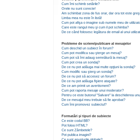
Cum îmi schimb setările?
Orele nu sunt corecte!
Am schimbat zona de fus orar, dar ora tot este greşi
Limba mea nu este în listă!
Cum pot afişa o imagine sub numele meu de utilizat
Care este rangul meu şi cum il pot schimba?
De ce când folosesc legătura de email al unui utiliza
Probleme de scriere/publicare al mesajelor
Cum deschid un subiect în forum?
Cum pot modifica sau şterge un mesaj?
Cum pot să îmi adaug semnătură la mesaj?
Cum pot crea un sondaj?
De ce nu pot adăuga mai multe opţiuni la sondaj?
Cum modific sau şterg un sondaj?
De ce nu pot să accesez un forum?
De ce nu pot adăuga fişiere ataşate?
De ce am primit un avertisment?
Cum pot raporta mesaje unui moderator?
Pentru ce este butonul "Salvare" la deschiderea unu
De ce mesajul meu trebuie să fie aprobat?
Cum îmi promovez subiectul?
Formatări şi tipuri de subiecte
Ce este codul BB?
Pot folosi HTML?
Ce sunt Zâmbetele?
Pot publica imagini?
Ce sunt anunţurile globale?