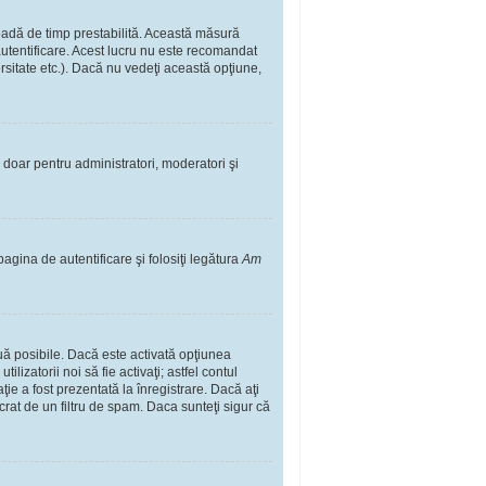
rioadă de timp prestabilită. Această măsură
autentificare. Acest lucru nu este recomandat
ersitate etc.). Dacă nu vedeţi această opţiune,
il doar pentru administratori, moderatori şi
pagina de autentificare şi folosiţi legătura
Am
două posibile. Dacă este activată opţiunea
lizatorii noi să fie activaţi; astfel contul
ţie a fost prezentată la înregistrare. Dacă aţi
ucrat de un filtru de spam. Daca sunteţi sigur că