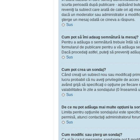
scurta perioadă după publicare - apăsând bu
reveniţi la subiect care arată de cate ori aţi 
dacă un moderator sau administrator a modificat
şterge un mesaj odată ce cineva a răspuns.
Sus
Cum pot să îmi adaug semnătură la mesaj?
Pentru a adăuga o semnătură trebuie întâi să vă
formularul de publicare pentru a vă adăuga se
Dacă procedaţi astfel, puteţi să preveniţi adă
Sus
Cum pot crea un sondaj?
Când creaţi un subiect nou sau modificaţi primu
lucru probabil că nu aveţi privilegiile de acce
având grijă să specificaţi o opţiune pe fiecare r
valabilitatea în zile a sondajului (0 înseamnă 
Sus
De ce nu pot adăuga mai multe opţiuni la so
Limita pentru opţiunile sondajului este specifi
permisă, atunci contactaţi administratorul foru
Sus
Cum modific sau şterg un sondaj?
Ca şi în cazul mesajelor, sondajele pot fi modi