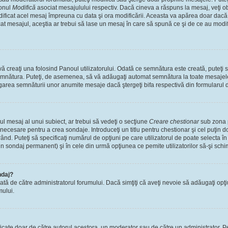
tonul
Modifică
asociat mesajulului respectiv. Dacă cineva a răspuns la mesaj, veţi 
modificat acel mesaj împreuna cu data şi ora modificării. Aceasta va apărea doar dac
 mesajul, aceştia ar trebui să lase un mesaj în care să spună ce şi de ce au modifica
 creaţi una folosind Panoul utilizatorului. Odată ce semnătura este creată, puteţi s
mnătura. Puteţi, de asemenea, să vă adăugaţi automat semnătura la toate mesajele
ugarea semnăturii unor anumite mesaje dacă ştergeţi bifa respectivă din formularul 
l mesaj al unui subiect, ar trebui să vedeţi o secţiune
Creare chestionar
sub zona p
s necesare pentru a crea sondaje. Introduceţi un titlu pentru chestionar şi cel puţin
ând. Puteţi să specificaţi numărul de opţiuni pe care utilizatorul de poate selecta în t
un sondaj permanent) şi în cele din urmă opţiunea ce pemite utilizatorilor să-şi schi
ndaj?
cată de către administratorul forumului. Dacă simţiţi că aveţi nevoie să adăugaţi opţ
mului.
ficate doar de către autorul acestora, un moderator sau de către un administrator. Pe