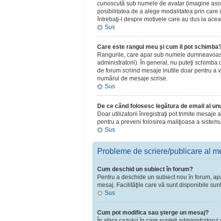
cunoscută sub numele de avatar (imagine asociat
posibilitatea de a alege modalitatea prin care i
întrebaţi-l despre motivele care au dus la acea
Sus
Care este rangul meu şi cum il pot schimba
Rangurile, care apar sub numele dumneavoastră 
administratorii). În general, nu puteţi schimba
de forum scriind mesaje inutile doar pentru a v
numărul de mesaje scrise.
Sus
De ce când folosesc legătura de email al unui
Doar utilizatorii înregistraţi pot trimite mesaje
pentru a preveni folosirea maliţioasa a sistemu
Sus
Probleme de scriere/publicare al m
Cum deschid un subiect în forum?
Pentru a deschide un subiect nou în forum, apăsa
mesaj. Facilităţile care vă sunt disponibile sun
Sus
Cum pot modifica sau şterge un mesaj?
În afara cazului în care sunteţi administratoru