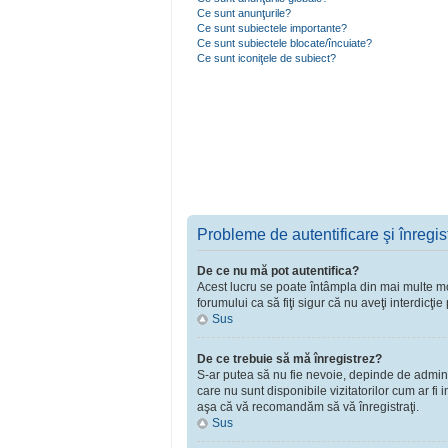
Ce sunt anunţurile?
Ce sunt subiectele importante?
Ce sunt subiectele blocate/încuiate?
Ce sunt iconiţele de subiect?
Probleme de autentificare şi înregis
De ce nu mă pot autentifica?
Acest lucru se poate întâmpla din mai multe moti
forumului ca să fiţi sigur că nu aveţi interdicţ
Sus
De ce trebuie să mă înregistrez?
S-ar putea să nu fie nevoie, depinde de adminst
care nu sunt disponibile vizitatorilor cum ar fi
aşa că vă recomandăm să vă înregistraţi.
Sus