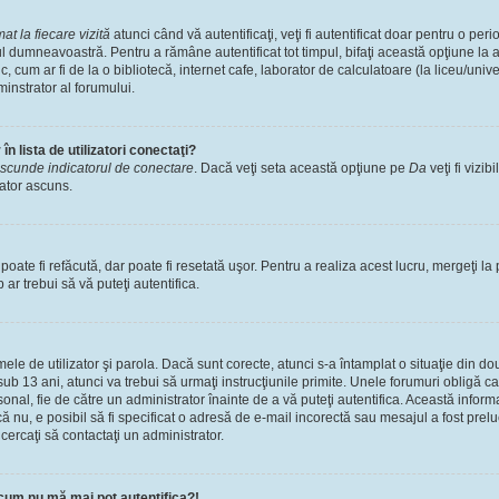
t la fiecare vizită
atunci când vă autentificaţi, veţi fi autentificat doar pentru o pe
l dumneavoastră. Pentru a rămâne autentificat tot timpul, bifaţi această opţiune la 
, cum ar fi de la o bibliotecă, internet cafe, laborator de calculatoare (la liceu/univ
instrator al forumului.
n lista de utilizatori conectaţi?
scunde indicatorul de conectare
. Dacă veţi seta această opţiune pe
Da
veţi fi vizib
zator ascuns.
ate fi refăcută, dar poate fi resetată uşor. Pentru a realiza acest lucru, mergeţi la 
p ar trebui să vă puteţi autentifica.
numele de utilizator şi parola. Dacă sunt corecte, atunci s-a întamplat o situaţie din 
ub 13 ani, atunci va trebui să urmaţi instrucţiunile primite. Unele forumuri obligă ca uti
nal, fie de către un administrator înainte de a vă puteţi autentifica. Această informa
că nu, e posibil să fi specificat o adresă de e-mail incorectă sau mesajul a fost prel
cercaţi să contactaţi un administrator.
cum nu mă mai pot autentifica?!