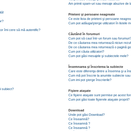
Am primit spam-uri sau mesaje abuzive de la
tă!
Prieteni şi persoane neagreate
Ce este lista de prieteni şi persoane neagre
or?
Cum pot adăuga/şterge utilizatori în listele
tor îmi cere să mă autentific?
Căutând în forumuri
Cum pot să caut într-un forum sau forumuri
De ce căutarea mea returnează niciun rezul
De ce căutarea mea returnează o pagină go
Cum pot căuta utilizatori?
Cum pot găsi mesajele şi subiectele mele?
Însemnarea şi înscrierea la subiecte
Care este diferenţa dintre a însemna şi a în
Cum mă pot înscrie la anumite subiecte sau
Cum imi pot şterge înscrierile?
i subiect?
Fişiere ataşate
Ce fişiere ataşate sunt permise pe acest fo
Cum pot găsi toate fişierele ataşate proprii?
Download
Unde pot găsi Download?
Ce înseamnă?
Ce înseamnă ?
Ce înseamnă ?