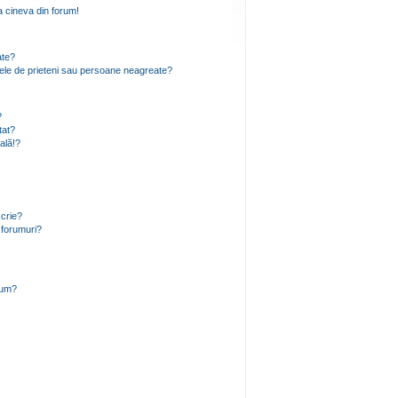
 cineva din forum!
ate?
 mele de prieteni sau persoane neagreate?
?
tat?
ală!?
scrie?
 forumuri?
rum?