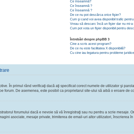
Ce înseamnă?
Ce înseamnă ?
Ce înseamnă ?
De ce nu pot descărca orice fişier?
Cum şi cand voi avea disponibil trafic pent
Vreau să descarc încă un fişier dar nu mi-a 
Cum pot vota un fişier disponibil pentru des
Întrebări despre phpBB 3
Cine a scris acest program?
De ce nu este facilitatea X disponibilă?
Cu cine iau legatura pentru probleme juridic
trare
ve. În primul rând verificaţi dacă aţi specificat corect numele de utilizator şi parol
ie pe forum. De asemenea, este posibil ca proprietarul site-ului să aibă o eroare de c
ratorul forumului dacă e nevoie să vă înregistraţi sau nu pentru a scrie mesaje. Ori
 imagini asociate, mesaje private, trimiterea de email-uri altor utilizatori, înscriere