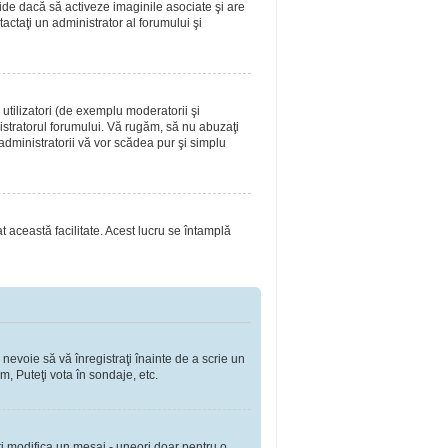
ide dacă să activeze imaginile asociate şi are
tactaţi un administrator al forumului şi
utilizatori (de exemplu moderatorii şi
nistratorul forumului. Vă rugăm, să nu abuzaţi
 administratorii vă vor scădea pur şi simplu
at această facilitate. Acest lucru se întamplă
 nevoie să vă înregistraţi înainte de a scrie un
m, Puteţi vota în sondaje, etc.
ţi modifica un mesaj - uneori doar pentru o