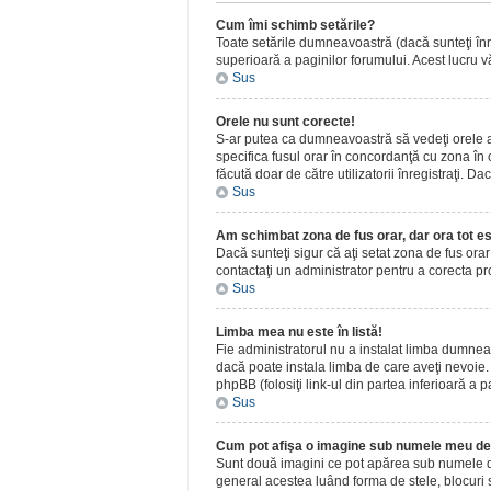
Cum îmi schimb setările?
Toate setările dumneavoastră (dacă sunteţi înreg
superioară a paginilor forumului. Acest lucru vă
Sus
Orele nu sunt corecte!
S-ar putea ca dumneavoastră să vedeţi orele afiş
specifica fusul orar în concordanţă cu zona în c
făcută doar de către utilizatorii înregistraţi. D
Sus
Am schimbat zona de fus orar, dar ora tot es
Dacă sunteţi sigur că aţi setat zona de fus ora
contactaţi un administrator pentru a corecta p
Sus
Limba mea nu este în listă!
Fie administratorul nu a instalat limba dumnea
dacă poate instala limba de care aveţi nevoie. D
phpBB (folosiţi link-ul din partea inferioară a p
Sus
Cum pot afişa o imagine sub numele meu de 
Sunt două imagini ce pot apărea sub numele de u
general acestea luând forma de stele, blocuri