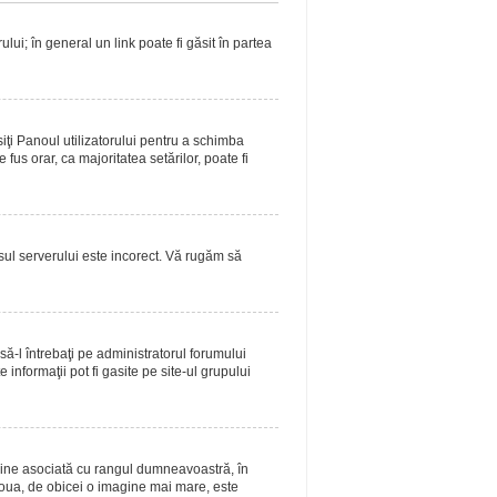
lui; în general un link poate fi găsit în partea
siţi Panoul utilizatorului pentru a schimba
fus orar, ca majoritatea setărilor, poate fi
asul serverului este incorect. Vă rugăm să
ă-l întrebaţi pe administratorul forumului
informaţii pot fi gasite pe site-ul grupului
magine asociată cu rangul dumneavoastră, în
doua, de obicei o imagine mai mare, este