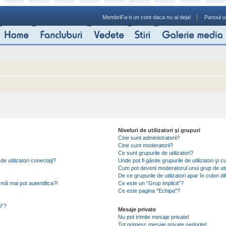
Membri
Fa-ti un cont daca nu ai deja!
Panoul ut
Niveluri de utilizatori şi grupuri
Cine sunt administratorii?
Cine sunt moderatorii?
Ce sunt grupurile de utilizatori?
de utilizatori conectaţi?
Unde pot fi găsite grupurile de utilizatori ş
Cum pot deveni moderatorul unui grup de util
De ce grupurile de utilizatori apar în culori di
mă mai pot autentifica?!
Ce este un “Grup implicit”?
Ce este pagina "Echipa"?
i”?
Mesaje private
Nu pot trimite mesaje private!
Tot primesc mesaje private nedorite!