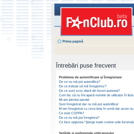
Prima pagină
Întrebări puse frecvent
Probleme de autentificare şi înregistrare
De ce nu mă pot autentifica?
De ce trebuie să mă înregistrez?
De ce sunt scos afară din forum automat?
Cum fac să nu îmi apară numele de utilizator în lista 
Mi-am pierdut parola!
Sunt înregistrat dar nu mă pot autentifica!
M-am înregistrat cu ceva timp în urmă dar acum nu 
Ce este COPPA?
De ce nu mă pot înregistra?
Ce face opţiunea “Şterge toate cookie-urile forumulu
Setările şi preferinţele utilizatorului