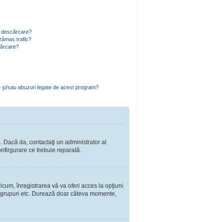
ru descărcare?
rămas trafic?
cărcare?
e şi/sau abuzuri legate de acest program?
a. Dacă da, contactaţi un administrator al
onfirgurare ce trebuie reparată.
cum, înregistrarea vă va oferi acces la opţiuni
a în grupuri etc. Durează doar câteva momente,