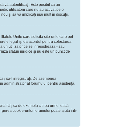
să vă autentificaţi. Este posibil ca un
dic utilizatorii care nu au activat pe o
ou şi să vă implicaţi mai mult în discuţii.
tatele Unite care solicită site-urile care pot
torele legal îşi dă acordul pentru colectarea
 un utilizator ce se înregistrează - sau
rniza sfaturi juridice şi nu este un punct de
rcaţi să-l înregistraţi. De asemenea,
i un administrator al forumului pentru asistenţă.
onalităţi ca de exemplu citirea urmei dacă
rgerea cookie-urilor forumului poate ajuta într-