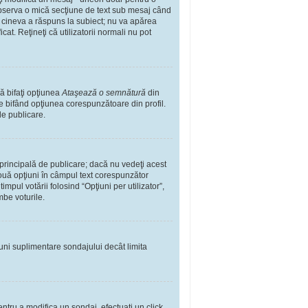
observa o mică secţiune de text sub mesaj când
ă cineva a răspuns la subiect; nu va apărea
t. Reţineţi că utilizatorii normali nu pot
ă bifaţi opţiunea
Ataşează o semnătură
din
 bifând opţiunea corespunzătoare din profil.
de publicare.
rincipală de publicare; dacă nu vedeţi acest
 două opţiuni în câmpul text corespunzător
impul votării folosind “Opţiuni per utilizator”,
mbe voturile.
iuni suplimentare sondajului decât limita
ntru a modifica un sondaj, efectuaţi un click