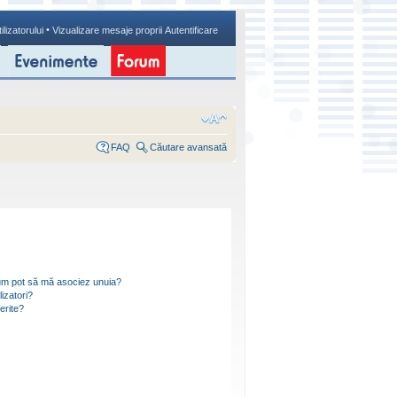
•
ilizatorului
Vizualizare mesaje proprii
Autentificare
FAQ
Căutare avansată
i cum pot să mă asociez unuia?
izatori?
ferite?