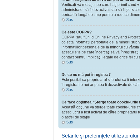
Verificaţi-vă mesajul pe care l-aţi primit când v
administrator să fi dezactivat sau să fi şters 
perioadă lungă de timp pentru a reduce dimensiu
Sus
Ce este COPPA?
COPPA, sau "Child Online Privacy and Protection 
colecta informaţii personale de la minorii sub v
informaţiilor personale de la minorul cu vârsta
acestui site pe care încercaţi să vă înregistraţ
contact pentru implicaţii legale de orice fel cu 
Sus
De ce nu mă pot înregistra?
Este posibil ca proprietarul site-ului să fi inte
înregistrarile noi ar putea fi dezactivate de căt
Sus
Ce face opţiunea “Şterge toate cookie-urile
Această opţiune va şterge toate cookie-urile c
acest lucru a fost activat de către proprietaru
o astfel de sitaţie
Sus
Setările şi preferinţele utilizatorului