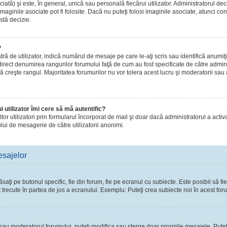
ă) şi este, în general, unică sau personală fiecărui utilizator. Administratorul dec
maginile asociate pot fi folosite. Dacă nu puteţi folosi imaginile asociate, atunci con
stă decizie.
?
de utilizator, indică numărul de mesaje pe care le-aţi scris sau identifică anumiţi 
 direct denumirea rangurilor forumului faţă de cum au fost specificate de către admi
ă creşte rangul. Majoritatea forumurilor nu vor tolera acest lucru şi moderatorii sau
 utilizator îmi cere să mă autentific?
 altor utilizatori prin formularul încorporat de mail şi doar dacă administratorul a activ
lui de mesagerie de către utilizatorii anonimi.
esajelor
ţi pe butonul specific, fie din forum, fie pe ecranul cu subiecte. Este posibil să fie
t trecute în partea de jos a ecranului. Exemplu: Puteţi crea subiecte noi în acest foru
l sau moderatorul forumului, puteţi modifica sau şterge doar propriile mesajele. Pute