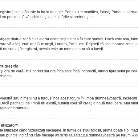
istrat) sunt păstrate în baza de date. Pentru a le modifica, folosiţi Panoul utilizatoru
 va permite să vă schimbaţi toate setările şi preferinţele.
ate dintr-o zonă cu fus orar diferit faţă de cea în care sunteţi. Dacă este aşa, folo
are vă aflaţi, cum ar fi Bucureşti, Londra, Paris, etc. Reţineţi că schimbarea zonei de 
acă nu sunteţi înregistrat, acesta este un moment bun să o faceţi.
te greşită!
r şi ora de vară/DST corect dar ora înca este încă incorectă, atunci tipul setat pe ce
roblema.
voastră sau nimeni nu a tradus înca acest forum în limba dumneavoastră. Încercaţi s
acă pachetul de limbă nu există, sunteţi liber să creaţi o nouă traducere. Mai multe 
aginilor forumului)
utilizator?
tilizator când vizualizaţi mesajele. În funţie de stilul folosit, prima poate fi o i
 sau puncte indicând câte mesaje aţi scris sau statutul dumneavoastră pe forum. A 