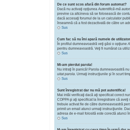
De ce sunt scos afară din forum automat?
Dacă nu activaţi opţiunea
Autentifică-mă automa
previne ca altcineva să se folosească de contu
dacă accesaţi forumul de la un calculator public
înseamnă că a fost dezactivată de către un adm
Sus
Cum fac să nu îmi apară numele de utilizator î
În profilul dumneavoastră veţi găsi o opţiune
A
pentru dumneavoastră. Veţi fi numărat ca utili
Sus
Mi-am pierdut parola!
Nu intraţi în panică! Parola dumneavoastră nu po
uitat parola
. Urmaţi instrucţiunile şi în scurt tim
Sus
Sunt înregistrat dar nu mă pot autentifica!
Mai intâi verificaţi dacă aţi specificat corect 
COPPA şi aţi specificat la înregistrare că aveţi s
trebuie activat fie de către dumneavoastră perso
primit un email atunci urmaţi instrucţiunile. Da
adresa de e-mail folosită este corectă atunci în
Sus
M-am înregistrat cu ceva timp în urmă dar a