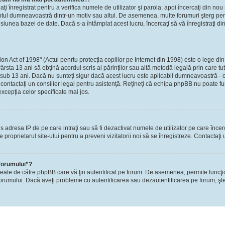
-aţi înregistrat pentru a verifica numele de utilizator şi parola; apoi încercaţi din nou 
contul dumneavoastră dintr-un motiv sau altul. De asemenea, multe forumuri şterg perio
nea bazei de date. Dacă s-a întâmplat acest lucru, încercaţi să vă înregistraţi din n
Act of 1998" (Actul penrtu protecţia copiilor pe Internet din 1998) este o lege din S
ârsta 13 ani să obţină acordul scris al părinţilor sau altă metodă legală prin care tu
 sub 13 ani. Dacă nu sunteţi sigur dacă acest lucru este aplicabil dumneavoastră - ca
i, contactaţi un consilier legal pentru asistenţă. Reţineţi că echipa phpBB nu poate fu
excepţia celor specificate mai jos.
rzis adresa IP de pe care intraţi sau să fi dezactivat numele de utilizator pe care înce
re proprietarul site-ului pentru a preveni vizitatorii noi să se înregistreze. Contactaţ
 forumului”?
reate de către phpBB care vă ţin autentificat pe forum. De asemenea, permite funcţi
l forumului. Dacă aveţi probleme cu autentificarea sau dezautentificarea pe forum, şte