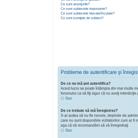
Ce sunt anunţurile?
Ce sunt subiectele importante?
Ce sunt subiectele blocate/încuiate?
Ce sunt iconiţele de subiect?
Probleme de autentificare şi înregis
De ce nu mă pot autentifica?
Acest lucru se poate întâmpla din mai multe moti
forumului ca să fiţi sigur că nu aveţi interdicţ
Sus
De ce trebuie să mă înregistrez?
S-ar putea să nu fie nevoie, depinde de adminst
care nu sunt disponibile vizitatorilor cum ar fi
aşa că vă recomandăm să vă înregistraţi.
Sus