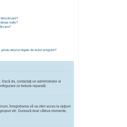
ru descărcare?
rămas trafic?
cărcare?
e şi/sau abuzuri legate de acest program?
a. Dacă da, contactaţi un administrator al
onfirgurare ce trebuie reparată.
cum, înregistrarea vă va oferi acces la opţiuni
a în grupuri etc. Durează doar câteva momente,