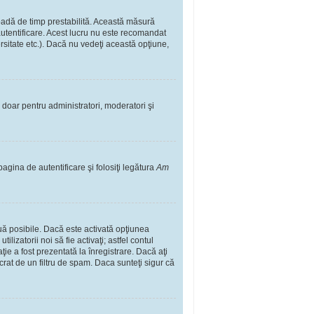
rioadă de timp prestabilită. Această măsură
autentificare. Acest lucru nu este recomandat
ersitate etc.). Dacă nu vedeţi această opţiune,
il doar pentru administratori, moderatori şi
pagina de autentificare şi folosiţi legătura
Am
două posibile. Dacă este activată opţiunea
lizatorii noi să fie activaţi; astfel contul
ţie a fost prezentată la înregistrare. Dacă aţi
ucrat de un filtru de spam. Daca sunteţi sigur că