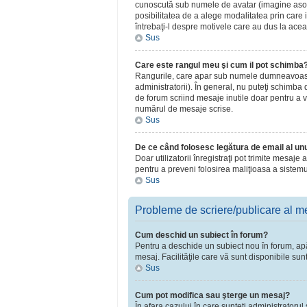
cunoscută sub numele de avatar (imagine asociat
posibilitatea de a alege modalitatea prin care i
întrebaţi-l despre motivele care au dus la acea
Sus
Care este rangul meu şi cum il pot schimba
Rangurile, care apar sub numele dumneavoastră 
administratorii). În general, nu puteţi schimba
de forum scriind mesaje inutile doar pentru a v
numărul de mesaje scrise.
Sus
De ce când folosesc legătura de email al unui
Doar utilizatorii înregistraţi pot trimite mesaje
pentru a preveni folosirea maliţioasa a sistemu
Sus
Probleme de scriere/publicare al m
Cum deschid un subiect în forum?
Pentru a deschide un subiect nou în forum, apăsa
mesaj. Facilităţile care vă sunt disponibile sun
Sus
Cum pot modifica sau şterge un mesaj?
În afara cazului în care sunteţi administratoru