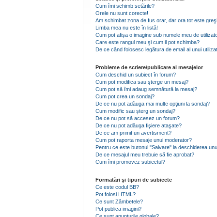
Cum îmi schimb setările?
Orele nu sunt corecte!
Am schimbat zona de fus orar, dar ora tot este greşi
Limba mea nu este în listă!
Cum pot afişa o imagine sub numele meu de utilizat
Care este rangul meu şi cum il pot schimba?
De ce când folosesc legătura de email al unui utiliza
Probleme de scriere/publicare al mesajelor
Cum deschid un subiect în forum?
Cum pot modifica sau şterge un mesaj?
Cum pot să îmi adaug semnătură la mesaj?
Cum pot crea un sondaj?
De ce nu pot adăuga mai multe opţiuni la sondaj?
Cum modific sau şterg un sondaj?
De ce nu pot să accesez un forum?
De ce nu pot adăuga fişiere ataşate?
De ce am primit un avertisment?
Cum pot raporta mesaje unui moderator?
Pentru ce este butonul "Salvare" la deschiderea unu
De ce mesajul meu trebuie să fie aprobat?
Cum îmi promovez subiectul?
Formatări şi tipuri de subiecte
Ce este codul BB?
Pot folosi HTML?
Ce sunt Zâmbetele?
Pot publica imagini?
Ce sunt anunţurile globale?