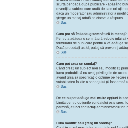
scurta perioadă după publicare - apăsând bu
reveniţi la subiect care arată de cate ori aţi 
dacă un moderator sau administrator a modificat
şterge un mesaj odată ce cineva a răspuns.
Sus
Cum pot să îmi adaug semnătură la mesaj?
Pentru a adăuga o semnătură trebuie întâi să vă
formularul de publicare pentru a vă adăuga se
Dacă procedaţi astfel, puteţi să preveniţi adă
Sus
Cum pot crea un sondaj?
Când creaţi un subiect nou sau modificaţi primu
lucru probabil că nu aveţi privilegiile de acce
având grijă să specificaţi o opţiune pe fiecare r
valabilitatea în zile a sondajului (0 înseamnă 
Sus
De ce nu pot adăuga mai multe opţiuni la so
Limita pentru opţiunile sondajului este specifi
permisă, atunci contactaţi administratorul foru
Sus
Cum modific sau şterg un sondaj?
Ca şi în cazul mesajelor, sondajele pot fi modi