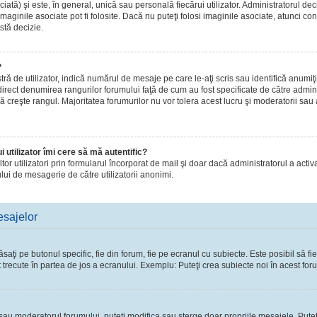
ă) şi este, în general, unică sau personală fiecărui utilizator. Administratorul dec
maginile asociate pot fi folosite. Dacă nu puteţi folosi imaginile asociate, atunci con
stă decizie.
?
de utilizator, indică numărul de mesaje pe care le-aţi scris sau identifică anumiţi 
 direct denumirea rangurilor forumului faţă de cum au fost specificate de către admi
ă creşte rangul. Majoritatea forumurilor nu vor tolera acest lucru şi moderatorii sau
 utilizator îmi cere să mă autentific?
 altor utilizatori prin formularul încorporat de mail şi doar dacă administratorul a activ
lui de mesagerie de către utilizatorii anonimi.
esajelor
ţi pe butonul specific, fie din forum, fie pe ecranul cu subiecte. Este posibil să fie
t trecute în partea de jos a ecranului. Exemplu: Puteţi crea subiecte noi în acest foru
l sau moderatorul forumului, puteţi modifica sau şterge doar propriile mesajele. Pute