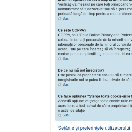
Verificaţi-vă mesajul pe care l-aţi primit când v
administrator să fi dezactivat sau să fi şters 
perioadă lungă de timp pentru a reduce dimensiu
Sus
Ce este COPPA?
COPPA, sau "Child Online Privacy and Protection 
colecta informaţii personale de la minorii sub v
informaţiilor personale de la minorul cu vârsta
acestui site pe care încercaţi să vă înregistraţ
contact pentru implicaţii legale de orice fel cu 
Sus
De ce nu mă pot înregistra?
Este posibil ca proprietarul site-ului să fi inte
înregistrarile noi ar putea fi dezactivate de căt
Sus
Ce face opţiunea “Şterge toate cookie-urile
Această opţiune va şterge toate cookie-urile c
acest lucru a fost activat de către proprietaru
o astfel de sitaţie
Sus
Setările şi preferinţele utilizatorului