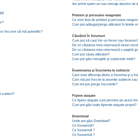
Am primit spam-uri sau mesaje abuzive de la
tă!
Prieteni şi persoane neagreate
Ce este lista de prieteni şi persoane neagre
or?
Cum pot adăuga/şterge utilizatori în listele
tor îmi cere să mă autentific?
Căutând în forumuri
Cum pot să caut într-un forum sau forumuri
De ce căutarea mea returnează niciun rezul
De ce căutarea mea returnează o pagină go
Cum pot căuta utilizatori?
Cum pot găsi mesajele şi subiectele mele?
Însemnarea şi înscrierea la subiecte
Care este diferenţa dintre a însemna şi a în
Cum mă pot înscrie la anumite subiecte sau
Cum imi pot şterge înscrierile?
i subiect?
Fişiere ataşate
Ce fişiere ataşate sunt permise pe acest fo
Cum pot găsi toate fişierele ataşate proprii?
Download
Unde pot găsi Download?
Ce înseamnă?
Ce înseamnă ?
Ce înseamnă ?