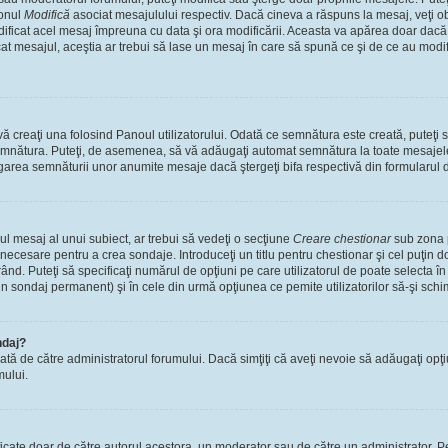
tonul
Modifică
asociat mesajulului respectiv. Dacă cineva a răspuns la mesaj, veţi 
modificat acel mesaj împreuna cu data şi ora modificării. Aceasta va apărea doar dac
 mesajul, aceştia ar trebui să lase un mesaj în care să spună ce şi de ce au modifica
 creaţi una folosind Panoul utilizatorului. Odată ce semnătura este creată, puteţi s
mnătura. Puteţi, de asemenea, să vă adăugaţi automat semnătura la toate mesajele
ugarea semnăturii unor anumite mesaje dacă ştergeţi bifa respectivă din formularul 
l mesaj al unui subiect, ar trebui să vedeţi o secţiune
Creare chestionar
sub zona p
s necesare pentru a crea sondaje. Introduceţi un titlu pentru chestionar şi cel puţin
ând. Puteţi să specificaţi numărul de opţiuni pe care utilizatorul de poate selecta în t
un sondaj permanent) şi în cele din urmă opţiunea ce pemite utilizatorilor să-şi schi
ndaj?
cată de către administratorul forumului. Dacă simţiţi că aveţi nevoie să adăugaţi opţ
mului.
ficate doar de către autorul acestora, un moderator sau de către un administrator. Pe