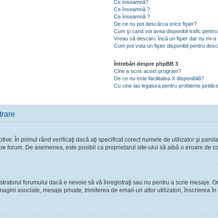
Ce înseamnă?
Ce înseamnă ?
Ce înseamnă ?
De ce nu pot descărca orice fişier?
Cum şi cand voi avea disponibil trafic pent
Vreau să descarc încă un fişier dar nu mi-a 
Cum pot vota un fişier disponibil pentru des
Întrebări despre phpBB 3
Cine a scris acest program?
De ce nu este facilitatea X disponibilă?
Cu cine iau legatura pentru probleme juridic
trare
ve. În primul rând verificaţi dacă aţi specificat corect numele de utilizator şi parol
ie pe forum. De asemenea, este posibil ca proprietarul site-ului să aibă o eroare de c
ratorul forumului dacă e nevoie să vă înregistraţi sau nu pentru a scrie mesaje. Ori
 imagini asociate, mesaje private, trimiterea de email-uri altor utilizatori, înscriere