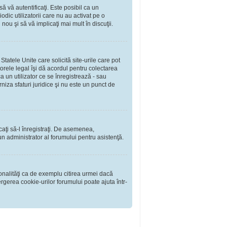
să vă autentificaţi. Este posibil ca un
dic utilizatorii care nu au activat pe o
ou şi să vă implicaţi mai mult în discuţii.
tatele Unite care solicită site-urile care pot
torele legal îşi dă acordul pentru colectarea
 un utilizator ce se înregistrează - sau
rniza sfaturi juridice şi nu este un punct de
rcaţi să-l înregistraţi. De asemenea,
i un administrator al forumului pentru asistenţă.
onalităţi ca de exemplu citirea urmei dacă
rgerea cookie-urilor forumului poate ajuta într-