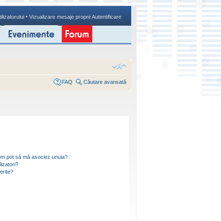
•
ilizatorului
Vizualizare mesaje proprii
Autentificare
FAQ
Căutare avansată
i cum pot să mă asociez unuia?
izatori?
ferite?