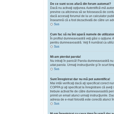
De ce sunt scos afară din forum automat?
Dacă nu activaţi opţiunea
Autentifică-mă automa
previne ca altcineva să se folosească de contu
dacă accesaţi forumul de la un calculator public
înseamnă că a fost dezactivată de către un adm
Sus
Cum fac să nu îmi apară numele de utilizator î
În profilul dumneavoastră veţi găsi o opţiune
A
pentru dumneavoastră. Veţi fi numărat ca utili
Sus
Mi-am pierdut parola!
Nu intraţi în panică! Parola dumneavoastră nu po
uitat parola
. Urmaţi instrucţiunile şi în scurt tim
Sus
Sunt înregistrat dar nu mă pot autentifica!
Mai intâi verificaţi dacă aţi specificat corect 
COPPA şi aţi specificat la înregistrare că aveţi s
trebuie activat fie de către dumneavoastră perso
primit un email atunci urmaţi instrucţiunile. Da
adresa de e-mail folosită este corectă atunci în
Sus
M-am înregistrat cu ceva timp în urmă dar a