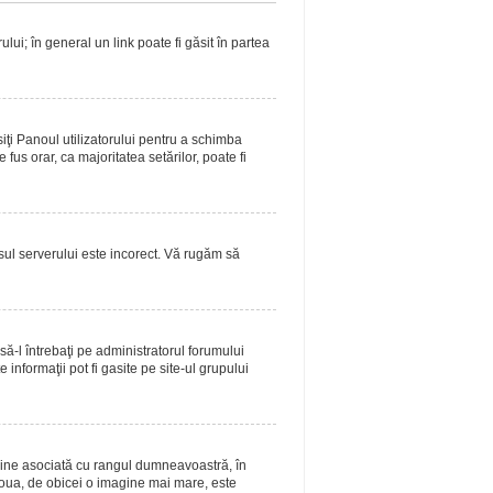
lui; în general un link poate fi găsit în partea
siţi Panoul utilizatorului pentru a schimba
fus orar, ca majoritatea setărilor, poate fi
asul serverului este incorect. Vă rugăm să
ă-l întrebaţi pe administratorul forumului
informaţii pot fi gasite pe site-ul grupului
magine asociată cu rangul dumneavoastră, în
doua, de obicei o imagine mai mare, este