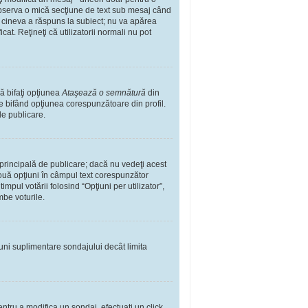
observa o mică secţiune de text sub mesaj când
ă cineva a răspuns la subiect; nu va apărea
t. Reţineţi că utilizatorii normali nu pot
ă bifaţi opţiunea
Ataşează o semnătură
din
 bifând opţiunea corespunzătoare din profil.
de publicare.
rincipală de publicare; dacă nu vedeţi acest
 două opţiuni în câmpul text corespunzător
impul votării folosind “Opţiuni per utilizator”,
mbe voturile.
iuni suplimentare sondajului decât limita
ntru a modifica un sondaj, efectuaţi un click