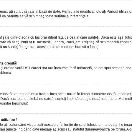
istrat) sunt păstrate în baza de date. Pentru a le modifica, folosiţi Panoul utilizatoru
 va permite să vă schimbaţi toate setările şi preferinţele.
ate dintr-o zonă cu fus orar diferit faţă de cea în care sunteţi. Dacă este aşa, folo
are vă aflaţi, cum ar fi Bucureşti, Londra, Paris, etc. Reţineţi că schimbarea zonei de 
acă nu sunteţi înregistrat, acesta este un moment bun să o faceţi.
te greşită!
r şi ora de vară/DST corect dar ora înca este încă incorectă, atunci tipul setat pe ce
roblema.
voastră sau nimeni nu a tradus înca acest forum în limba dumneavoastră. Încercaţi s
acă pachetul de limbă nu există, sunteţi liber să creaţi o nouă traducere. Mai multe 
aginilor forumului)
utilizator?
tilizator când vizualizaţi mesajele. În funţie de stilul folosit, prima poate fi o i
 sau puncte indicând câte mesaje aţi scris sau statutul dumneavoastră pe forum. A 