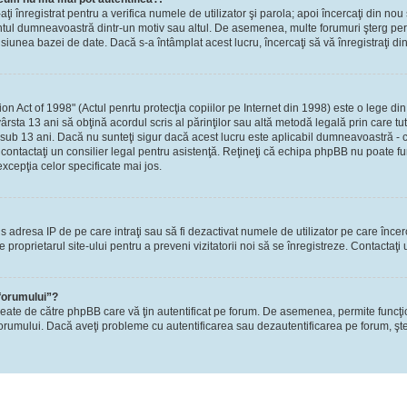
-aţi înregistrat pentru a verifica numele de utilizator şi parola; apoi încercaţi din nou 
contul dumneavoastră dintr-un motiv sau altul. De asemenea, multe forumuri şterg perio
nea bazei de date. Dacă s-a întâmplat acest lucru, încercaţi să vă înregistraţi din n
Act of 1998" (Actul penrtu protecţia copiilor pe Internet din 1998) este o lege din S
ârsta 13 ani să obţină acordul scris al părinţilor sau altă metodă legală prin care tu
 sub 13 ani. Dacă nu sunteţi sigur dacă acest lucru este aplicabil dumneavoastră - ca
i, contactaţi un consilier legal pentru asistenţă. Reţineţi că echipa phpBB nu poate fu
excepţia celor specificate mai jos.
rzis adresa IP de pe care intraţi sau să fi dezactivat numele de utilizator pe care înce
re proprietarul site-ului pentru a preveni vizitatorii noi să se înregistreze. Contactaţ
 forumului”?
reate de către phpBB care vă ţin autentificat pe forum. De asemenea, permite funcţi
l forumului. Dacă aveţi probleme cu autentificarea sau dezautentificarea pe forum, şte