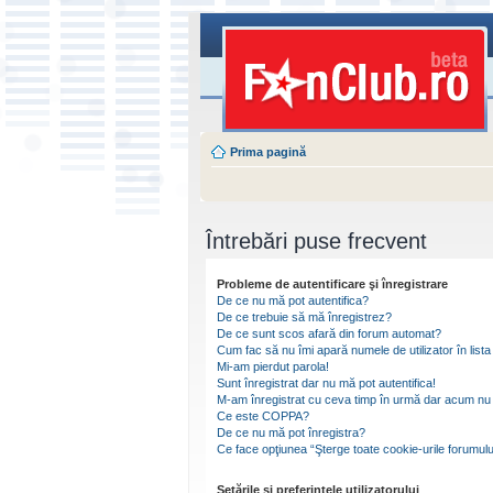
Prima pagină
Întrebări puse frecvent
Probleme de autentificare şi înregistrare
De ce nu mă pot autentifica?
De ce trebuie să mă înregistrez?
De ce sunt scos afară din forum automat?
Cum fac să nu îmi apară numele de utilizator în lista 
Mi-am pierdut parola!
Sunt înregistrat dar nu mă pot autentifica!
M-am înregistrat cu ceva timp în urmă dar acum nu 
Ce este COPPA?
De ce nu mă pot înregistra?
Ce face opţiunea “Şterge toate cookie-urile forumulu
Setările şi preferinţele utilizatorului