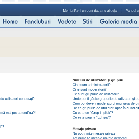
Membri
Fa-ti un cont daca nu ai deja!
Panoul ut
Niveluri de utilizatori şi grupuri
Cine sunt administratorii?
Cine sunt moderatorii?
Ce sunt grupurile de utilizatori?
de utilizatori conectaţi?
Unde pot fi găsite grupurile de utilizatori ş
Cum pot deveni moderatorul unui grup de util
De ce grupurile de utilizatori apar în culori di
mă mai pot autentifica?!
Ce este un “Grup implicit”?
Ce este pagina "Echipa"?
i”?
Mesaje private
Nu pot trimite mesaje private!
Tot primesc mesaje private nedorite!