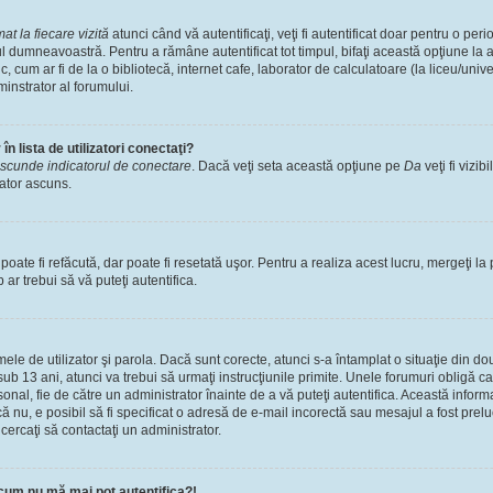
t la fiecare vizită
atunci când vă autentificaţi, veţi fi autentificat doar pentru o pe
l dumneavoastră. Pentru a rămâne autentificat tot timpul, bifaţi această opţiune la 
, cum ar fi de la o bibliotecă, internet cafe, laborator de calculatoare (la liceu/univ
instrator al forumului.
n lista de utilizatori conectaţi?
scunde indicatorul de conectare
. Dacă veţi seta această opţiune pe
Da
veţi fi vizib
zator ascuns.
ate fi refăcută, dar poate fi resetată uşor. Pentru a realiza acest lucru, mergeţi la 
p ar trebui să vă puteţi autentifica.
numele de utilizator şi parola. Dacă sunt corecte, atunci s-a întamplat o situaţie din 
ub 13 ani, atunci va trebui să urmaţi instrucţiunile primite. Unele forumuri obligă ca uti
nal, fie de către un administrator înainte de a vă puteţi autentifica. Această informa
că nu, e posibil să fi specificat o adresă de e-mail incorectă sau mesajul a fost prel
cercaţi să contactaţi un administrator.
cum nu mă mai pot autentifica?!