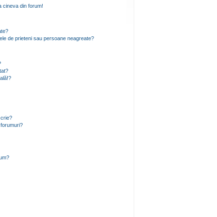
 cineva din forum!
ate?
 mele de prieteni sau persoane neagreate?
?
tat?
ală!?
scrie?
 forumuri?
rum?