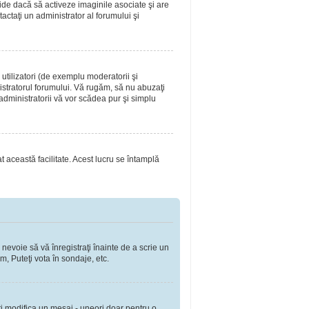
ide dacă să activeze imaginile asociate şi are
tactaţi un administrator al forumului şi
utilizatori (de exemplu moderatorii şi
nistratorul forumului. Vă rugăm, să nu abuzaţi
 administratorii vă vor scădea pur şi simplu
at această facilitate. Acest lucru se întamplă
 nevoie să vă înregistraţi înainte de a scrie un
m, Puteţi vota în sondaje, etc.
ţi modifica un mesaj - uneori doar pentru o