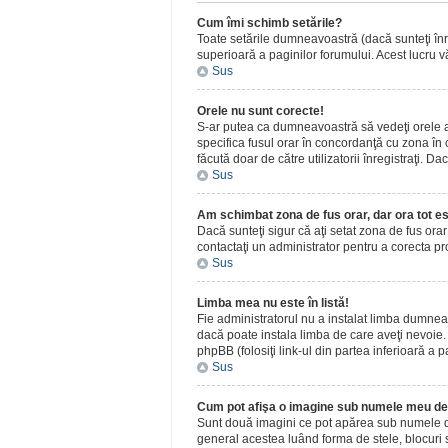
Cum îmi schimb setările?
Toate setările dumneavoastră (dacă sunteţi înreg
superioară a paginilor forumului. Acest lucru vă
Sus
Orele nu sunt corecte!
S-ar putea ca dumneavoastră să vedeţi orele afiş
specifica fusul orar în concordanţă cu zona în c
făcută doar de către utilizatorii înregistraţi. D
Sus
Am schimbat zona de fus orar, dar ora tot es
Dacă sunteţi sigur că aţi setat zona de fus ora
contactaţi un administrator pentru a corecta p
Sus
Limba mea nu este în listă!
Fie administratorul nu a instalat limba dumnea
dacă poate instala limba de care aveţi nevoie. D
phpBB (folosiţi link-ul din partea inferioară a p
Sus
Cum pot afişa o imagine sub numele meu de 
Sunt două imagini ce pot apărea sub numele de u
general acestea luând forma de stele, blocuri