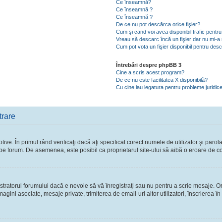
Ce înseamnă?
Ce înseamnă ?
Ce înseamnă ?
De ce nu pot descărca orice fişier?
Cum şi cand voi avea disponibil trafic pent
Vreau să descarc încă un fişier dar nu mi-a 
Cum pot vota un fişier disponibil pentru des
Întrebări despre phpBB 3
Cine a scris acest program?
De ce nu este facilitatea X disponibilă?
Cu cine iau legatura pentru probleme juridic
trare
ve. În primul rând verificaţi dacă aţi specificat corect numele de utilizator şi parol
ie pe forum. De asemenea, este posibil ca proprietarul site-ului să aibă o eroare de c
ratorul forumului dacă e nevoie să vă înregistraţi sau nu pentru a scrie mesaje. Ori
 imagini asociate, mesaje private, trimiterea de email-uri altor utilizatori, înscriere