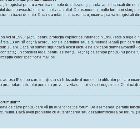
-aţi înregistrat pentru a verifica numele de utilizator şi parola; apoi încercaţi din nou 
contul dumneavoastră dintr-un motiv sau altul. De asemenea, multe forumuri şterg perio
nea bazei de date. Dacă s-a întâmplat acest lucru, încercaţi să vă înregistraţi din n
Act of 1998" (Actul penrtu protecţia copiilor pe Internet din 1998) este o lege din S
ârsta 13 ani să obţină acordul scris al părinţilor sau altă metodă legală prin care tu
 sub 13 ani. Dacă nu sunteţi sigur dacă acest lucru este aplicabil dumneavoastră - ca
i, contactaţi un consilier legal pentru asistenţă. Reţineţi că echipa phpBB nu poate fu
excepţia celor specificate mai jos.
rzis adresa IP de pe care intraţi sau să fi dezactivat numele de utilizator pe care înce
re proprietarul site-ului pentru a preveni vizitatorii noi să se înregistreze. Contactaţ
 forumului”?
reate de către phpBB care vă ţin autentificat pe forum. De asemenea, permite funcţi
l forumului. Dacă aveţi probleme cu autentificarea sau dezautentificarea pe forum, şte