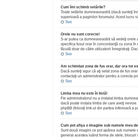
Cum îmi schimb setările?
Toate setările dumneavoastră (dacă sunteţi înreg
superioară a paginilor forumului. Acest lucru vă
Sus
Orele nu sunt corecte!
S-ar putea ca dumneavoastră să vedeţi orele afiş
specifica fusul orar în concordanţă cu zona în c
făcută doar de către utilizatorii înregistraţi. D
Sus
Am schimbat zona de fus orar, dar ora tot es
Dacă sunteţi sigur că aţi setat zona de fus ora
contactaţi un administrator pentru a corecta p
Sus
Limba mea nu este în listă!
Fie administratorul nu a instalat limba dumnea
dacă poate instala limba de care aveţi nevoie. D
phpBB (folosiţi link-ul din partea inferioară a p
Sus
Cum pot afişa o imagine sub numele meu de 
Sunt două imagini ce pot apărea sub numele de u
general acestea luând forma de stele, blocuri