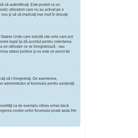
să vă autentificaţi. Este posibil ca un
dic utilizatorii care nu au activat pe o
ou şi să vă implicaţi mai mult în discuţii.
tatele Unite care solicită site-urile care pot
torele legal îşi dă acordul pentru colectarea
 un utilizator ce se înregistrează - sau
rniza sfaturi juridice şi nu este un punct de
rcaţi să-l înregistraţi. De asemenea,
i un administrator al forumului pentru asistenţă.
onalităţi ca de exemplu citirea urmei dacă
rgerea cookie-urilor forumului poate ajuta într-