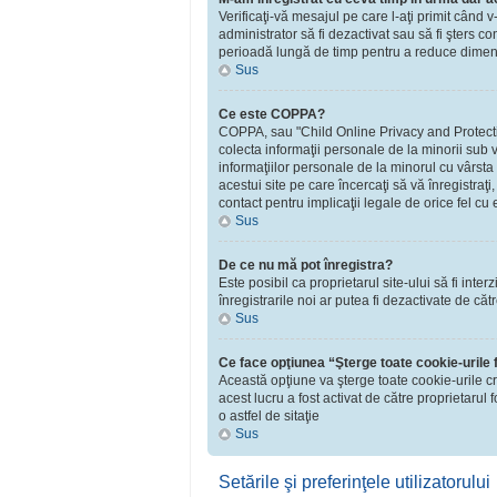
Verificaţi-vă mesajul pe care l-aţi primit când v
administrator să fi dezactivat sau să fi şters 
perioadă lungă de timp pentru a reduce dimensiu
Sus
Ce este COPPA?
COPPA, sau "Child Online Privacy and Protection 
colecta informaţii personale de la minorii sub v
informaţiilor personale de la minorul cu vârsta
acestui site pe care încercaţi să vă înregistraţ
contact pentru implicaţii legale de orice fel cu 
Sus
De ce nu mă pot înregistra?
Este posibil ca proprietarul site-ului să fi inte
înregistrarile noi ar putea fi dezactivate de căt
Sus
Ce face opţiunea “Şterge toate cookie-urile
Această opţiune va şterge toate cookie-urile c
acest lucru a fost activat de către proprietaru
o astfel de sitaţie
Sus
Setările şi preferinţele utilizatorului