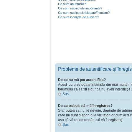
Ce sunt anunţurile?
Ce sunt subiectele importante?
Ce sunt subiectele blocate/încuiate?
Ce sunt iconiţele de subiect?
Probleme de autentificare şi înregis
De ce nu mă pot autentifica?
Acest lucru se poate întâmpla din mai multe moti
forumului ca să fiţi sigur că nu aveţi interdicţ
Sus
De ce trebuie să mă înregistrez?
S-ar putea să nu fie nevoie, depinde de adminst
care nu sunt disponibile vizitatorilor cum ar fi
aşa că vă recomandăm să vă înregistraţi.
Sus