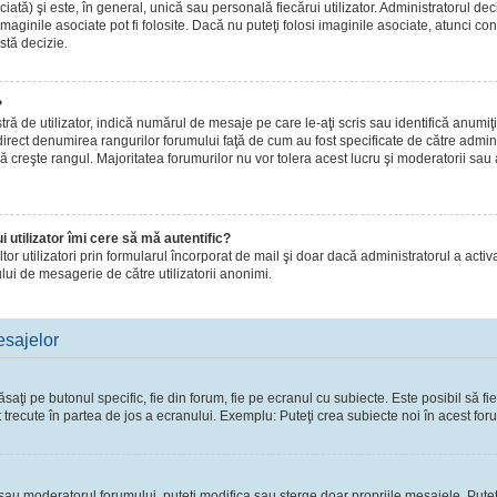
ă) şi este, în general, unică sau personală fiecărui utilizator. Administratorul dec
maginile asociate pot fi folosite. Dacă nu puteţi folosi imaginile asociate, atunci con
stă decizie.
?
de utilizator, indică numărul de mesaje pe care le-aţi scris sau identifică anumiţi 
 direct denumirea rangurilor forumului faţă de cum au fost specificate de către admi
ă creşte rangul. Majoritatea forumurilor nu vor tolera acest lucru şi moderatorii sau
 utilizator îmi cere să mă autentific?
 altor utilizatori prin formularul încorporat de mail şi doar dacă administratorul a activ
lui de mesagerie de către utilizatorii anonimi.
esajelor
ţi pe butonul specific, fie din forum, fie pe ecranul cu subiecte. Este posibil să fie
t trecute în partea de jos a ecranului. Exemplu: Puteţi crea subiecte noi în acest foru
l sau moderatorul forumului, puteţi modifica sau şterge doar propriile mesajele. Pute