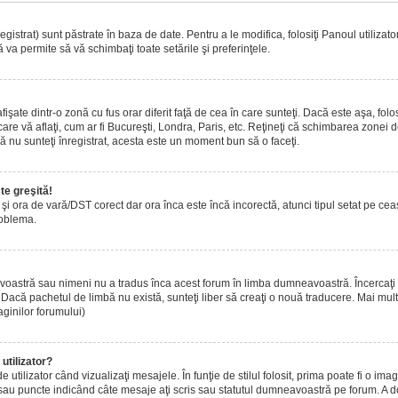
istrat) sunt păstrate în baza de date. Pentru a le modifica, folosiţi Panoul utilizatoru
 va permite să vă schimbaţi toate setările şi preferinţele.
ate dintr-o zonă cu fus orar diferit faţă de cea în care sunteţi. Dacă este aşa, folo
are vă aflaţi, cum ar fi Bucureşti, Londra, Paris, etc. Reţineţi că schimbarea zonei de 
acă nu sunteţi înregistrat, acesta este un moment bun să o faceţi.
te greşită!
r şi ora de vară/DST corect dar ora înca este încă incorectă, atunci tipul setat pe ce
roblema.
voastră sau nimeni nu a tradus înca acest forum în limba dumneavoastră. Încercaţi s
acă pachetul de limbă nu există, sunteţi liber să creaţi o nouă traducere. Mai multe 
aginilor forumului)
utilizator?
tilizator când vizualizaţi mesajele. În funţie de stilul folosit, prima poate fi o i
 sau puncte indicând câte mesaje aţi scris sau statutul dumneavoastră pe forum. A 