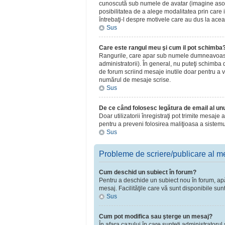
cunoscută sub numele de avatar (imagine asociat
posibilitatea de a alege modalitatea prin care i
întrebaţi-l despre motivele care au dus la acea
Sus
Care este rangul meu şi cum il pot schimba
Rangurile, care apar sub numele dumneavoastră 
administratorii). În general, nu puteţi schimba
de forum scriind mesaje inutile doar pentru a v
numărul de mesaje scrise.
Sus
De ce când folosesc legătura de email al unui
Doar utilizatorii înregistraţi pot trimite mesaje
pentru a preveni folosirea maliţioasa a sistemu
Sus
Probleme de scriere/publicare al m
Cum deschid un subiect în forum?
Pentru a deschide un subiect nou în forum, apăsa
mesaj. Facilităţile care vă sunt disponibile sun
Sus
Cum pot modifica sau şterge un mesaj?
În afara cazului în care sunteţi administratoru