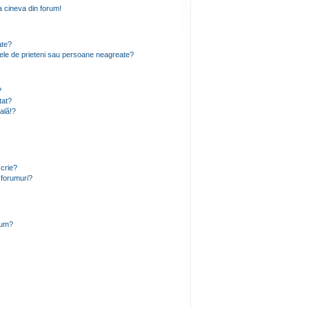
 cineva din forum!
ate?
 mele de prieteni sau persoane neagreate?
?
tat?
ală!?
scrie?
 forumuri?
rum?