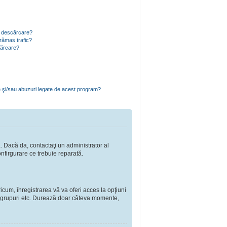
ru descărcare?
rămas trafic?
cărcare?
e şi/sau abuzuri legate de acest program?
a. Dacă da, contactaţi un administrator al
onfirgurare ce trebuie reparată.
cum, înregistrarea vă va oferi acces la opţiuni
a în grupuri etc. Durează doar câteva momente,