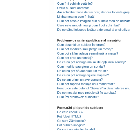
Cum îmi schimb setările?
Orele nu sunt corecte!
Am schimbat zona de fus orar, dar ora tot este greşi
Limba mea nu este în listă!
Cum pot afişa o imagine sub numele meu de utilizat
Care este rangul meu şi cum il pot schimba?
De ce când folosesc legătura de email al unui utiliza
Probleme de scriere/publicare al mesajelor
Cum deschid un subiect în forum?
Cum pot modifica sau şterge un mesaj?
Cum pot să îmi adaug semnătură la mesaj?
Cum pot crea un sondaj?
De ce nu pot adăuga mai multe opţiuni la sondaj?
Cum modific sau şterg un sondaj?
De ce nu pot să accesez un forum?
De ce nu pot adăuga fişiere ataşate?
De ce am primit un avertisment?
Cum pot raporta mesaje unui moderator?
Pentru ce este butonul "Salvare" la deschiderea unu
De ce mesajul meu trebuie să fie aprobat?
Cum îmi promovez subiectul?
Formatări şi tipuri de subiecte
Ce este codul BB?
Pot folosi HTML?
Ce sunt Zâmbetele?
Pot publica imagini?
Ce sunt anunţurile globale?