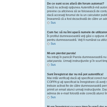
De ce sunt scos afară din forum automat?
Dacă nu activaţi opţiunea
Autentifică-mă automa
previne ca altcineva să se folosească de contu
dacă accesaţi forumul de la un calculator public
înseamnă că a fost dezactivată de către un adm
Sus
Cum fac să nu îmi apară numele de utilizator î
În profilul dumneavoastră veţi găsi o opţiune
A
pentru dumneavoastră. Veţi fi numărat ca utili
Sus
Mi-am pierdut parola!
Nu intraţi în panică! Parola dumneavoastră nu po
uitat parola
. Urmaţi instrucţiunile şi în scurt tim
Sus
Sunt înregistrat dar nu mă pot autentifica!
Mai intâi verificaţi dacă aţi specificat corect 
COPPA şi aţi specificat la înregistrare că aveţi s
trebuie activat fie de către dumneavoastră perso
primit un email atunci urmaţi instrucţiunile. Da
adresa de e-mail folosită este corectă atunci în
Sus
M-am înregistrat cu ceva timp în urmă dar a