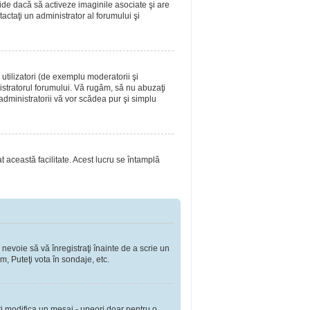
ide dacă să activeze imaginile asociate şi are
tactaţi un administrator al forumului şi
utilizatori (de exemplu moderatorii şi
nistratorul forumului. Vă rugăm, să nu abuzaţi
 administratorii vă vor scădea pur şi simplu
at această facilitate. Acest lucru se întamplă
 nevoie să vă înregistraţi înainte de a scrie un
m, Puteţi vota în sondaje, etc.
ţi modifica un mesaj - uneori doar pentru o