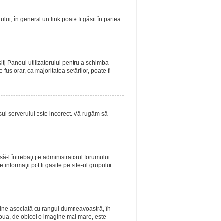
lui; în general un link poate fi găsit în partea
siţi Panoul utilizatorului pentru a schimba
fus orar, ca majoritatea setărilor, poate fi
asul serverului este incorect. Vă rugăm să
ă-l întrebaţi pe administratorul forumului
informaţii pot fi gasite pe site-ul grupului
magine asociată cu rangul dumneavoastră, în
doua, de obicei o imagine mai mare, este