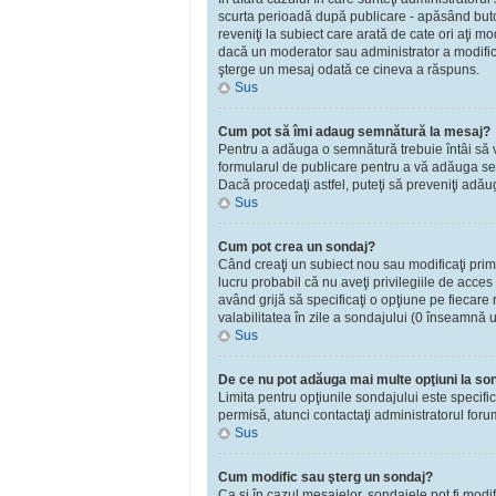
scurta perioadă după publicare - apăsând bu
reveniţi la subiect care arată de cate ori aţi 
dacă un moderator sau administrator a modificat
şterge un mesaj odată ce cineva a răspuns.
Sus
Cum pot să îmi adaug semnătură la mesaj?
Pentru a adăuga o semnătură trebuie întâi să vă
formularul de publicare pentru a vă adăuga se
Dacă procedaţi astfel, puteţi să preveniţi adă
Sus
Cum pot crea un sondaj?
Când creaţi un subiect nou sau modificaţi primu
lucru probabil că nu aveţi privilegiile de acce
având grijă să specificaţi o opţiune pe fiecare r
valabilitatea în zile a sondajului (0 înseamnă 
Sus
De ce nu pot adăuga mai multe opţiuni la so
Limita pentru opţiunile sondajului este specifi
permisă, atunci contactaţi administratorul foru
Sus
Cum modific sau şterg un sondaj?
Ca şi în cazul mesajelor, sondajele pot fi modi