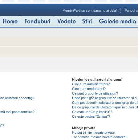
Membri
Fa-ti un cont daca nu ai deja!
Panoul ut
Niveluri de utilizatori şi grupuri
Cine sunt administratorii?
Cine sunt moderatorii?
Ce sunt grupurile de utilizatori?
de utilizatori conectaţi?
Unde pot fi găsite grupurile de utilizatori ş
Cum pot deveni moderatorul unui grup de util
De ce grupurile de utilizatori apar în culori di
mă mai pot autentifica?!
Ce este un “Grup implicit”?
Ce este pagina "Echipa"?
i”?
Mesaje private
Nu pot trimite mesaje private!
Tot primesc mesaje private nedorite!