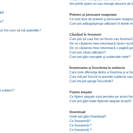
Am primit spam-uri sau mesaje abuzive de la
tă!
Prieteni şi persoane neagreate
Ce este lista de prieteni şi persoane neagre
or?
Cum pot adăuga/şterge utilizatori în listele
tor îmi cere să mă autentific?
Căutând în forumuri
Cum pot să caut într-un forum sau forumuri
De ce căutarea mea returnează niciun rezul
De ce căutarea mea returnează o pagină go
Cum pot căuta utilizatori?
Cum pot găsi mesajele şi subiectele mele?
Însemnarea şi înscrierea la subiecte
Care este diferenţa dintre a însemna şi a în
Cum mă pot înscrie la anumite subiecte sau
Cum imi pot şterge înscrierile?
i subiect?
Fişiere ataşate
Ce fişiere ataşate sunt permise pe acest fo
Cum pot găsi toate fişierele ataşate proprii?
Download
Unde pot găsi Download?
Ce înseamnă?
Ce înseamnă ?
Ce înseamnă ?