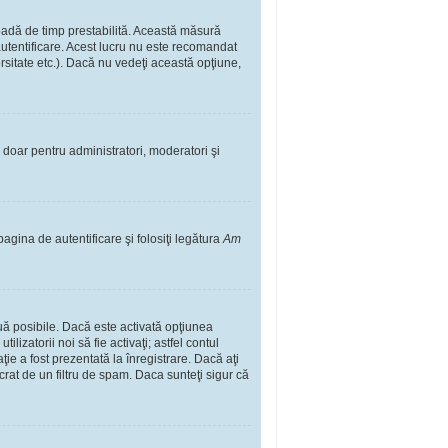
rioadă de timp prestabilită. Această măsură
autentificare. Acest lucru nu este recomandat
ersitate etc.). Dacă nu vedeţi această opţiune,
il doar pentru administratori, moderatori şi
pagina de autentificare şi folosiţi legătura
Am
două posibile. Dacă este activată opţiunea
lizatorii noi să fie activaţi; astfel contul
ţie a fost prezentată la înregistrare. Dacă aţi
ucrat de un filtru de spam. Daca sunteţi sigur că