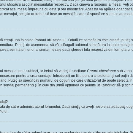
tonul
Modifică
asociat mesajulului respectiv. Dacă cineva a răspuns la mesaj, veţi 
modificat acel mesaj împreuna cu data şi ora modificării. Aceasta va apărea doar dac
 mesajul, aceştia ar trebui să lase un mesaj în care să spună ce şi de ce au modifica
 creaţi una folosind Panoul utilizatorului. Odată ce semnătura este creată, puteţi s
mnătura. Puteţi, de asemenea, să vă adăugaţi automat semnătura la toate mesajele
ugarea semnăturii unor anumite mesaje dacă ştergeţi bifa respectivă din formularul 
l mesaj al unui subiect, ar trebui să vedeţi o secţiune
Creare chestionar
sub zona p
s necesare pentru a crea sondaje. Introduceţi un titlu pentru chestionar şi cel puţin
ând. Puteţi să specificaţi numărul de opţiuni pe care utilizatorul de poate selecta în t
un sondaj permanent) şi în cele din urmă opţiunea ce pemite utilizatorilor să-şi schi
ndaj?
cată de către administratorul forumului. Dacă simţiţi că aveţi nevoie să adăugaţi opţ
mului.
ficate doar de către autorul acestora, un moderator sau de către un administrator. Pe