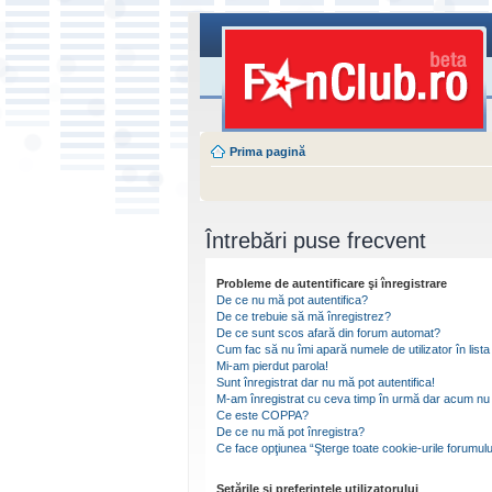
Prima pagină
Întrebări puse frecvent
Probleme de autentificare şi înregistrare
De ce nu mă pot autentifica?
De ce trebuie să mă înregistrez?
De ce sunt scos afară din forum automat?
Cum fac să nu îmi apară numele de utilizator în lista 
Mi-am pierdut parola!
Sunt înregistrat dar nu mă pot autentifica!
M-am înregistrat cu ceva timp în urmă dar acum nu 
Ce este COPPA?
De ce nu mă pot înregistra?
Ce face opţiunea “Şterge toate cookie-urile forumulu
Setările şi preferinţele utilizatorului