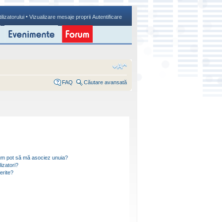
•
ilizatorului
Vizualizare mesaje proprii
Autentificare
FAQ
Căutare avansată
i cum pot să mă asociez unuia?
izatori?
ferite?