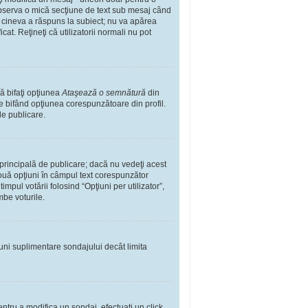
observa o mică secţiune de text sub mesaj când
ă cineva a răspuns la subiect; nu va apărea
t. Reţineţi că utilizatorii normali nu pot
ă bifaţi opţiunea
Ataşează o semnătură
din
 bifând opţiunea corespunzătoare din profil.
de publicare.
rincipală de publicare; dacă nu vedeţi acest
 două opţiuni în câmpul text corespunzător
impul votării folosind “Opţiuni per utilizator”,
mbe voturile.
iuni suplimentare sondajului decât limita
ntru a modifica un sondaj, efectuaţi un click