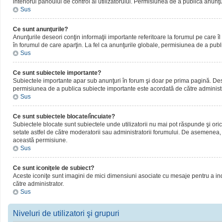
interiorul panoului de control al utilizatorului. Permisiunea de a publica anunţ
Sus
Ce sunt anunţurile?
Anunţurile deseori conţin informaţii importante referitoare la forumul pe care îl 
în forumul de care aparţin. La fel ca anunţurile globale, permisiunea de a publ
Sus
Ce sunt subiectele importante?
Subiectele importante apar sub anunţuri în forum şi doar pe prima pagină. Deseor
permisiunea de a publica subiecte importante este acordată de către administr
Sus
Ce sunt subiectele blocate/încuiate?
Subiectele blocate sunt subiectele unde utilizatorii nu mai pot răspunde şi oric
setate astfel de către moderatorii sau administratorii forumului. De asemenea, 
această permisiune.
Sus
Ce sunt iconiţele de subiect?
Aceste iconiţe sunt imagini de mici dimensiuni asociate cu mesaje pentru a ind
către administrator.
Sus
Niveluri de utilizatori şi grupuri