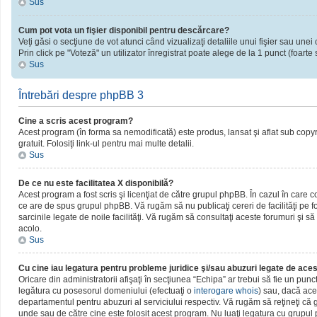
Sus
Cum pot vota un fişier disponibil pentru descărcare?
Veţi găsi o secţiune de vot atunci când vizualizaţi detaliile unui fişier sau unei 
Prin click pe "Voteză" un utilizator înregistrat poate alege de la 1 punct (foarte 
Sus
Întrebări despre phpBB 3
Cine a scris acest program?
Acest program (în forma sa nemodificată) este produs, lansat şi aflat sub copy
gratuit. Folosiţi link-ul pentru mai multe detalii.
Sus
De ce nu este facilitatea X disponibilă?
Acest program a fost scris şi licenţiat de către grupul phpBB. În cazul în care c
ce are de spus grupul phpBB. Vă rugăm să nu publicaţi cereri de facilităţi pe
sarcinile legate de noile facilităţi. Vă rugăm să consultaţi aceste forumuri şi să
acolo.
Sus
Cu cine iau legatura pentru probleme juridice şi/sau abuzuri legate de ac
Oricare din administratorii afişaţi în secţiunea “Echipa” ar trebui să fie un pun
legătura cu posesorul domeniului (efectuaţi o
interogare whois
) sau, dacă ace
departamentul pentru abuzuri al serviciului respectiv. Vă rugăm să reţineţi c
unde sau de către cine este folosit acest program. Nu luaţi legatura cu grupu