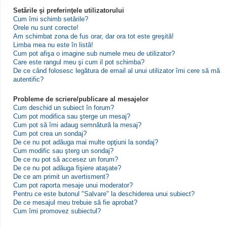
Setările şi preferinţele utilizatorului
Cum îmi schimb setările?
Orele nu sunt corecte!
Am schimbat zona de fus orar, dar ora tot este greşită!
Limba mea nu este în listă!
Cum pot afişa o imagine sub numele meu de utilizator?
Care este rangul meu şi cum il pot schimba?
De ce când folosesc legătura de email al unui utilizator îmi cere să mă
autentific?
Probleme de scriere/publicare al mesajelor
Cum deschid un subiect în forum?
Cum pot modifica sau şterge un mesaj?
Cum pot să îmi adaug semnătură la mesaj?
Cum pot crea un sondaj?
De ce nu pot adăuga mai multe opţiuni la sondaj?
Cum modific sau şterg un sondaj?
De ce nu pot să accesez un forum?
De ce nu pot adăuga fişiere ataşate?
De ce am primit un avertisment?
Cum pot raporta mesaje unui moderator?
Pentru ce este butonul "Salvare" la deschiderea unui subiect?
De ce mesajul meu trebuie să fie aprobat?
Cum îmi promovez subiectul?