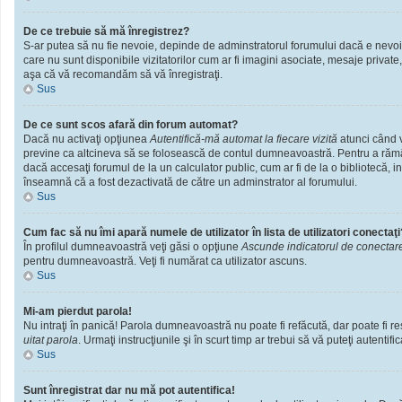
De ce trebuie să mă înregistrez?
S-ar putea să nu fie nevoie, depinde de adminstratorul forumului dacă e nevoie 
care nu sunt disponibile vizitatorilor cum ar fi imagini asociate, mesaje private
aşa că vă recomandăm să vă înregistraţi.
Sus
De ce sunt scos afară din forum automat?
Dacă nu activaţi opţiunea
Autentifică-mă automat la fiecare vizită
atunci când v
previne ca altcineva să se folosească de contul dumneavoastră. Pentru a rămâne
dacă accesaţi forumul de la un calculator public, cum ar fi de la o bibliotecă, i
înseamnă că a fost dezactivată de către un adminstrator al forumului.
Sus
Cum fac să nu îmi apară numele de utilizator în lista de utilizatori conectaţi
În profilul dumneavoastră veţi găsi o opţiune
Ascunde indicatorul de conectar
pentru dumneavoastră. Veţi fi numărat ca utilizator ascuns.
Sus
Mi-am pierdut parola!
Nu intraţi în panică! Parola dumneavoastră nu poate fi refăcută, dar poate fi res
uitat parola
. Urmaţi instrucţiunile şi în scurt timp ar trebui să vă puteţi autentific
Sus
Sunt înregistrat dar nu mă pot autentifica!