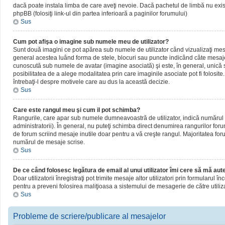
dacă poate instala limba de care aveţi nevoie. Dacă pachetul de limbă nu există,
phpBB (folosiţi link-ul din partea inferioară a paginilor forumului)
Sus
Cum pot afişa o imagine sub numele meu de utilizator?
Sunt două imagini ce pot apărea sub numele de utilizator când vizualizaţi mesaj
general acestea luând forma de stele, blocuri sau puncte indicând câte mesaje
cunoscută sub numele de avatar (imagine asociată) şi este, în general, unică sa
posibilitatea de a alege modalitatea prin care imaginile asociate pot fi folosite
întrebaţi-l despre motivele care au dus la această decizie.
Sus
Care este rangul meu şi cum il pot schimba?
Rangurile, care apar sub numele dumneavoastră de utilizator, indică numărul de
administratorii). În general, nu puteţi schimba direct denumirea rangurilor for
de forum scriind mesaje inutile doar pentru a vă creşte rangul. Majoritatea foru
numărul de mesaje scrise.
Sus
De ce când folosesc legătura de email al unui utilizator îmi cere să mă aute
Doar utilizatorii înregistraţi pot trimite mesaje altor utilizatori prin formularul
pentru a preveni folosirea maliţioasa a sistemului de mesagerie de către utiliz
Sus
Probleme de scriere/publicare al mesajelor