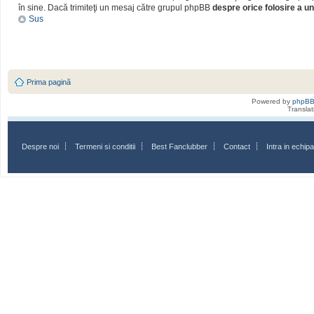
în sine. Dacă trimiteţi un mesaj către grupul phpBB
despre orice folosire a un
Sus
Prima pagină
Powered by
phpB
Transla
Despre noi
Termeni si conditii
Best Fanclubber
Contact
Intra in echi