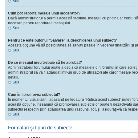
Sus
Cum pot raporta mesaje unui moderator?
Dacă administratorul a permis această faclitate, mesajul cu pricina ar trebui să
necesari pentru raportarea mesajului.
Sus
Pentru ce este butonul "Salvare" la deschiderea unui subiect?
Această opţiune vă dă posibilitatea să salvaţi pasaje în vederea finalizării şi publ
Sus
De ce mesajul meu trebuie să fie aprobat?
Administratorul forumului poate a decis că mesajele din forumul în care scrieţi
administratorul să vă fi adăugat într-un grup de utilizatori ale căror mesaje rec
detalii.
Sus
Cum îmi promovez subiectul?
În momentul vizualizării, apăsând pe legătura “Ridică acest subiect” puteţi "
această opţiune, înseamnă că promovarea subiectelor poate fi dezactivată sau
subiectul respectiv prin adăugarea unui răspuns. Totuşi, asiguraţi-vă că respect
Sus
Formatări şi tipuri de subiecte