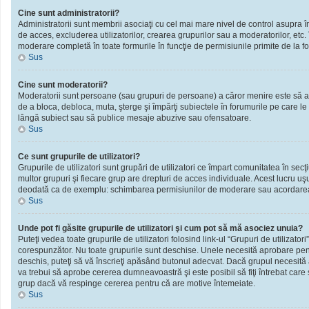
Cine sunt administratorii?
Administratorii sunt membrii asociaţi cu cel mai mare nivel de control asupra în
de acces, excluderea utilizatorilor, crearea grupurilor sau a moderatorilor, et
moderare completă în toate formurile în funcţie de permisiunile primite de la f
Sus
Cine sunt moderatorii?
Moderatorii sunt persoane (sau grupuri de persoane) a căror menire este să ai
de a bloca, debloca, muta, şterge şi împărţi subiectele în forumurile pe care le
lângă subiect sau să publice mesaje abuzive sau ofensatoare.
Sus
Ce sunt grupurile de utilizatori?
Grupurile de utilizatori sunt grupări de utilizatori ce împart comunitatea în secţ
multor grupuri şi fiecare grup are drepturi de acces individuale. Acest lucru u
deodată ca de exemplu: schimbarea permisiunilor de moderare sau acordarea ac
Sus
Unde pot fi găsite grupurile de utilizatori şi cum pot să mă asociez unuia?
Puteţi vedea toate grupurile de utilizatori folosind link-ul “Grupuri de utilizator
corespunzător. Nu toate grupurile sunt deschise. Unele necesită aprobare pentr
deschis, puteţi să vă înscrieţi apăsând butonul adecvat. Dacă grupul necesită
va trebui să aprobe cererea dumneavoastră şi este posibil să fiţi întrebat care
grup dacă vă respinge cererea pentru că are motive întemeiate.
Sus