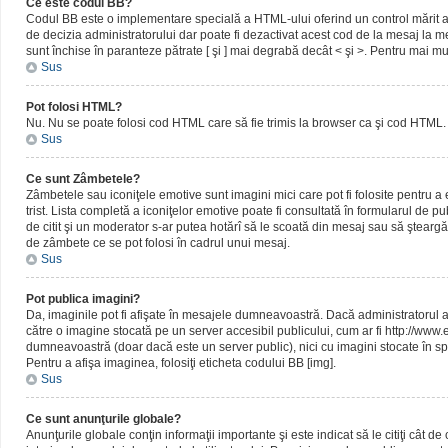
Ce este codul BB?
Codul BB este o implementare specială a HTML-ului oferind un control mărit al 
de decizia administratorului dar poate fi dezactivat acest cod de la mesaj la me
sunt închise în paranteze pătrate [ şi ] mai degrabă decât < şi >. Pentru mai mu
Sus
Pot folosi HTML?
Nu. Nu se poate folosi cod HTML care să fie trimis la browser ca şi cod HTML. 
Sus
Ce sunt Zâmbetele?
Zâmbetele sau iconiţele emotive sunt imagini mici care pot fi folosite pentru
trist. Lista completă a iconiţelor emotive poate fi consultată în formularul de p
de citit şi un moderator s-ar putea hotărî să le scoată din mesaj sau să ştearg
de zâmbete ce se pot folosi în cadrul unui mesaj.
Sus
Pot publica imagini?
Da, imaginile pot fi afişate în mesajele dumneavoastră. Dacă administratorul a pe
către o imagine stocată pe un server accesibil publicului, cum ar fi http://www
dumneavoastră (doar dacă este un server public), nici cu imagini stocate în spa
Pentru a afişa imaginea, folosiţi eticheta codului BB [img].
Sus
Ce sunt anunţurile globale?
Anunţurile globale conţin informaţii importante şi este indicat să le citiţi cât d