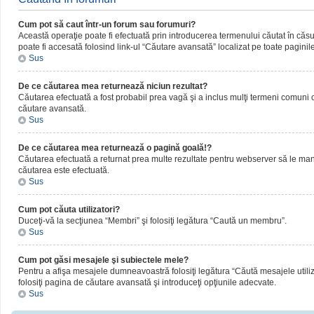
Cum pot să caut într-un forum sau forumuri?
Această operaţie poate fi efectuată prin introducerea termenului căutat în că
poate fi accesată folosind link-ul “Căutare avansată” localizat pe toate paginil
Sus
De ce căutarea mea returnează niciun rezultat?
Căutarea efectuată a fost probabil prea vagă şi a inclus mulţi termeni comuni ca
căutare avansată.
Sus
De ce căutarea mea returnează o pagină goală!?
Căutarea efectuată a returnat prea multe rezultate pentru webserver să le manipul
căutarea este efectuată.
Sus
Cum pot căuta utilizatori?
Duceţi-vă la secţiunea “Membri” şi folosiţi legătura “Caută un membru”.
Sus
Cum pot găsi mesajele şi subiectele mele?
Pentru a afişa mesajele dumneavoastră folosiţi legătura “Căută mesajele utilizat
folosiţi pagina de căutare avansată şi introduceţi opţiunile adecvate.
Sus