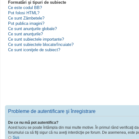
Formatări şi tipuri de subiecte
Ce este codul BB?
Pot folosi HTML?
Ce sunt Zâmbetele?
Pot publica imagini?
Ce sunt anunţurile globale?
Ce sunt anunţurile?
Ce sunt subiectele importante?
Ce sunt subiectele blocate/încuiate?
Ce sunt iconiţele de subiect?
Probleme de autentificare şi înregistrare
De ce nu mă pot autentifica?
Acest lucru se poate întâmpla din mai multe motive. În primul rând verificaţi dac
forumului ca să fiţi sigur că nu aveţi interdicţie pe forum. De asemenea, este po
Sus