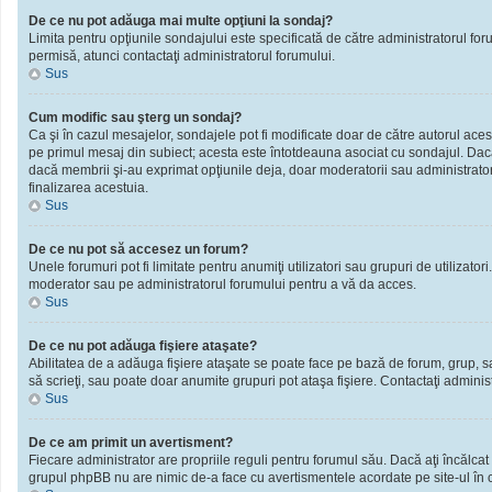
De ce nu pot adăuga mai multe opţiuni la sondaj?
Limita pentru opţiunile sondajului este specificată de către administratorul fo
permisă, atunci contactaţi administratorul forumului.
Sus
Cum modific sau şterg un sondaj?
Ca şi în cazul mesajelor, sondajele pot fi modificate doar de către autorul ace
pe primul mesaj din subiect; acesta este întotdeauna asociat cu sondajul. Dacă n
dacă membrii şi-au exprimat opţiunile deja, doar moderatorii sau administratori
finalizarea acestuia.
Sus
De ce nu pot să accesez un forum?
Unele forumuri pot fi limitate pentru anumiţi utilizatori sau grupuri de utilizato
moderator sau pe administratorul forumului pentru a vă da acces.
Sus
De ce nu pot adăuga fişiere ataşate?
Abilitatea de a adăuga fişiere ataşate se poate face pe bază de forum, grup, sau 
să scrieţi, sau poate doar anumite grupuri pot ataşa fişiere. Contactaţi administ
Sus
De ce am primit un avertisment?
Fiecare administrator are propriile reguli pentru forumul său. Dacă aţi încălcat
grupul phpBB nu are nimic de-a face cu avertismentele acordate pe site-ul în ca