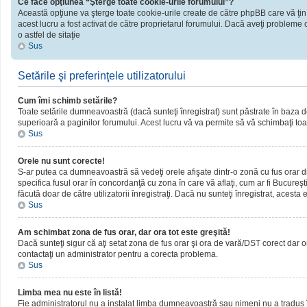
Ce face opţiunea “Şterge toate cookie-urile forumului”?
Această opţiune va şterge toate cookie-urile create de către phpBB care vă ţin
acest lucru a fost activat de către proprietarul forumului. Dacă aveţi probleme 
o astfel de sitaţie
Sus
Setările şi preferinţele utilizatorului
Cum îmi schimb setările?
Toate setările dumneavoastră (dacă sunteţi înregistrat) sunt păstrate în baza de d
superioară a paginilor forumului. Acest lucru vă va permite să vă schimbaţi toate
Sus
Orele nu sunt corecte!
S-ar putea ca dumneavoastră să vedeţi orele afişate dintr-o zonă cu fus orar dif
specifica fusul orar în concordanţă cu zona în care vă aflaţi, cum ar fi Bucureşti
făcută doar de către utilizatorii înregistraţi. Dacă nu sunteţi înregistrat, acest
Sus
Am schimbat zona de fus orar, dar ora tot este greşită!
Dacă sunteţi sigur că aţi setat zona de fus orar şi ora de vară/DST corect dar o
contactaţi un administrator pentru a corecta problema.
Sus
Limba mea nu este în listă!
Fie administratorul nu a instalat limba dumneavoastră sau nimeni nu a tradus î