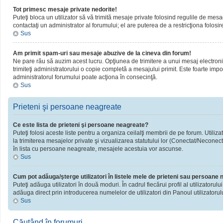
Tot primesc mesaje private nedorite!
Puteţi bloca un utilizator să vă trimită mesaje private folosind regulile de mesa
contactaţi un administrator al forumului; el are puterea de a restricţiona folosir
Sus
Am primit spam-uri sau mesaje abuzive de la cineva din forum!
Ne pare rău să auzim acest lucru. Opţiunea de trimitere a unui mesaj electronic 
trimiteţi administratorului o copie completă a mesajului primit. Este foarte impor
administratorul forumului poate acţiona în consecinţă.
Sus
Prieteni şi persoane neagreate
Ce este lista de prieteni şi persoane neagreate?
Puteţi folosi aceste liste pentru a organiza ceilalţi membrii de pe forum. Utiliza
la trimiterea mesajelor private şi vizualizarea statutului lor (Conectat/Neconect
în lista cu persoane neagreate, mesajele acestuia vor ascunse.
Sus
Cum pot adăuga/şterge utilizatori în listele mele de prieteni sau persoane
Puteţi adăuga utilizatori în două moduri. În cadrul fiecărui profil al utilizatorul
adăuga direct prin introducerea numelelor de utilizatori din Panoul utilizatorulu
Sus
Căutând în forumuri