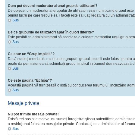
Cum pot deveni moderatorul unui grup de utilizatori?
De obiecei un moderator al grupului de utilizatori este numit când grupul este cr
primul lucru pe care trebuie să îl faceţi este să luaţi legatura cu un administrator
Sus
De ce grupurile de utilizatori apar în culori diferite?
Este posibil ca administratorul să asocieze o culoare membrilor unui grup pent
Sus
Ce este un “Grup implicit”?
Dacă sunteţi membrul a mai multor grupuri, grupul implicit este folosit pentru a
poate da permisiunea să schimbaţi grupul implicit în panoul dumneavoastră d
Sus
Ce este pagina "Echipa"?
Această pagină vă furnizează o listă cu conducerea forumului, incluzând admini
Sus
Mesaje private
Nu pot trimite mesaje private!
Există trei posibile motive: nu sunteţi înregistrat şi/sau autentificat, administra
a restricţionat folosirea mesajelor private. Contactaţi un administrator al forum
Sus