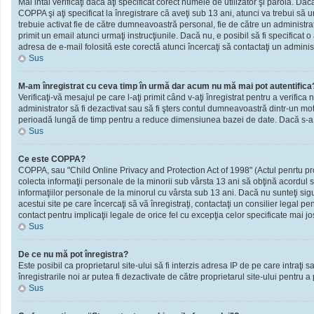
Mai intâi verificaţi dacă aţi specificat corect numele de utilizator şi parola. D
COPPA şi aţi specificat la înregistrare că aveţi sub 13 ani, atunci va trebui să urm
trebuie activat fie de către dumneavoastră personal, fie de către un administrato
primit un email atunci urmaţi instrucţiunile. Dacă nu, e posibil să fi specificat
adresa de e-mail folosită este corectă atunci încercaţi să contactaţi un administ
Sus
M-am înregistrat cu ceva timp în urmă dar acum nu mă mai pot autentifica
Verificaţi-vă mesajul pe care l-aţi primit când v-aţi înregistrat pentru a verifica 
administrator să fi dezactivat sau să fi şters contul dumneavoastră dintr-un mot
perioadă lungă de timp pentru a reduce dimensiunea bazei de date. Dacă s-a întâm
Sus
Ce este COPPA?
COPPA, sau "Child Online Privacy and Protection Act of 1998" (Actul penrtu prote
colecta informaţii personale de la minorii sub vârsta 13 ani să obţină acordul sc
informaţiilor personale de la minorul cu vârsta sub 13 ani. Dacă nu sunteţi sig
acestui site pe care încercaţi să vă înregistraţi, contactaţi un consilier legal p
contact pentru implicaţii legale de orice fel cu excepţia celor specificate mai jo
Sus
De ce nu mă pot înregistra?
Este posibil ca proprietarul site-ului să fi interzis adresa IP de pe care intraţi
înregistrarile noi ar putea fi dezactivate de către proprietarul site-ului pentru a
Sus