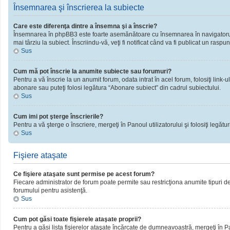
Însemnarea şi înscrierea la subiecte
Care este diferenţa dintre a însemna şi a înscrie?
Însemnarea în phpBB3 este foarte asemănătoare cu însemnarea în navigatorul 
mai târziu la subiect. Înscriindu-vă, veţi fi notificat când va fi publicat un rasp
Sus
Cum mă pot înscrie la anumite subiecte sau forumuri?
Pentru a vă înscrie la un anumit forum, odata intrat în acel forum, folosiţi link
abonare sau puteţi folosi legătura “Abonare subiect” din cadrul subiectului.
Sus
Cum imi pot şterge înscrierile?
Pentru a vă şterge o înscriere, mergeţi în Panoul utilizatorului şi folosiţi legături
Sus
Fişiere ataşate
Ce fişiere ataşate sunt permise pe acest forum?
Fiecare administrator de forum poate permite sau restricţiona anumite tipuri de 
forumului pentru asistenţă.
Sus
Cum pot găsi toate fişierele ataşate proprii?
Pentru a găsi lista fişierelor ataşate încărcate de dumneavoastră, mergeţi în Pano