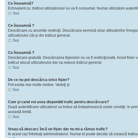
Ce înseamnă?
Echivalent cu: traficul utilizatorului nu va fi consumat. Numai utilizatorii autentif
Sus
Ce înseamnă ?
Descărcare cu anumite restricţii. Descărcare permisă doar utilizatorilor înregistra
utilizatorului cât şi din traficul general.
Sus
Ce înseamnă ?
Descărcare gratuită. Descărcarea fişierelor nu va fi restricţionată. Acest fisier 
traficul alocat utilizatorului dar va reduce traficul general.
Sus
De ce nu pot descărca orice fişier?
Pot exista mai multe motive. Vedeţi şi
Sus
Cum şi cand voi avea disponibil trafic pentru descărcare?
După autentificare utilizatorul va trebui să îndeplinească unele condiţii. In prim
această limită.
Sus
Vreau să descarc încă un fişier dar nu mi-a rămas trafic?
In acest caz întrebaţi administratorul. Numai el poate decide să crească traficu