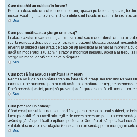
Cum deschid un subiect în forum?
Pentru a deschide un subiect nou în forum, apăsaţi pe butonul specific, fie din f
mesaj. Facilităţile care vă sunt disponibile sunt trecute în partea de jos a ecra
Sus
Cum pot modifica sau şterge un mesaj?
În afara cazului în care sunteţi administratorul sau moderatorul forumului, put
scurta perioadă după publicare - apăsând butonul
Modifică
asociat mesajululu
reveniţi la subiect care arată de cate ori aţi modificat acel mesaj împreuna cu
dacă un moderator sau administrator a modificat mesajul, aceştia ar trebui să l
şterge un mesaj odată ce cineva a răspuns.
Sus
Cum pot să îmi adaug semnătură la mesaj?
Pentru a adăuga o semnătură trebuie întâi să vă creaţi una folosind Panoul util
formularul de publicare pentru a vă adăuga semnătura. Puteţi, de asemenea, 
Dacă procedaţi astfel, puteţi să preveniţi adăugarea semnăturii unor anumite m
Sus
Cum pot crea un sondaj?
Când creaţi un subiect nou sau modificaţi primul mesaj al unui subiect, ar treb
lucru probabil că nu aveţi privilegiile de acces necesare pentru a crea sondaje.
având grijă să specificaţi o opţiune pe fiecare rând. Puteţi să specificaţi numărul
valabilitatea în zile a sondajului (0 înseamnă un sondaj permanent) şi în cele d
Sus