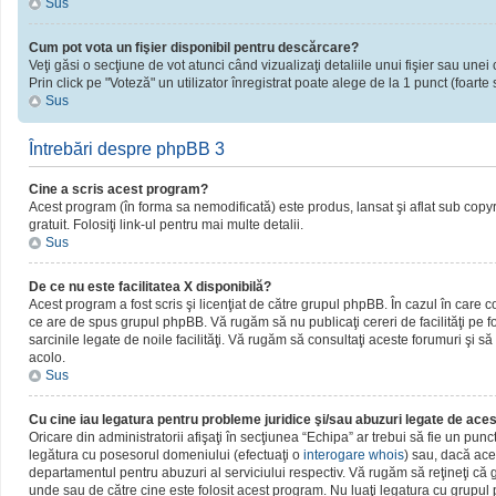
Sus
Cum pot vota un fişier disponibil pentru descărcare?
Veţi găsi o secţiune de vot atunci când vizualizaţi detaliile unui fişier sau unei 
Prin click pe "Voteză" un utilizator înregistrat poate alege de la 1 punct (foarte 
Sus
Întrebări despre phpBB 3
Cine a scris acest program?
Acest program (în forma sa nemodificată) este produs, lansat şi aflat sub copy
gratuit. Folosiţi link-ul pentru mai multe detalii.
Sus
De ce nu este facilitatea X disponibilă?
Acest program a fost scris şi licenţiat de către grupul phpBB. În cazul în care c
ce are de spus grupul phpBB. Vă rugăm să nu publicaţi cereri de facilităţi pe
sarcinile legate de noile facilităţi. Vă rugăm să consultaţi aceste forumuri şi să
acolo.
Sus
Cu cine iau legatura pentru probleme juridice şi/sau abuzuri legate de ac
Oricare din administratorii afişaţi în secţiunea “Echipa” ar trebui să fie un pun
legătura cu posesorul domeniului (efectuaţi o
interogare whois
) sau, dacă ace
departamentul pentru abuzuri al serviciului respectiv. Vă rugăm să reţineţi c
unde sau de către cine este folosit acest program. Nu luaţi legatura cu grupu