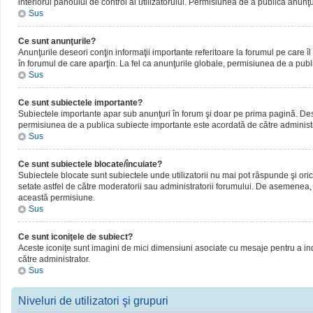
interiorul panoului de control al utilizatorului. Permisiunea de a publica anunţ
Sus
Ce sunt anunţurile?
Anunţurile deseori conţin informaţii importante referitoare la forumul pe care îl 
în forumul de care aparţin. La fel ca anunţurile globale, permisiunea de a publ
Sus
Ce sunt subiectele importante?
Subiectele importante apar sub anunţuri în forum şi doar pe prima pagină. Deseor
permisiunea de a publica subiecte importante este acordată de către administr
Sus
Ce sunt subiectele blocate/încuiate?
Subiectele blocate sunt subiectele unde utilizatorii nu mai pot răspunde şi oric
setate astfel de către moderatorii sau administratorii forumului. De asemenea, 
această permisiune.
Sus
Ce sunt iconiţele de subiect?
Aceste iconiţe sunt imagini de mici dimensiuni asociate cu mesaje pentru a ind
către administrator.
Sus
Niveluri de utilizatori şi grupuri