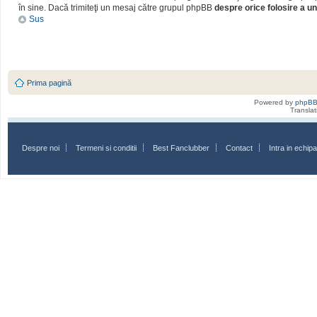
în sine. Dacă trimiteţi un mesaj către grupul phpBB
despre orice folosire a un
Sus
Prima pagină
Powered by
phpB
Transla
Despre noi
Termeni si conditii
Best Fanclubber
Contact
Intra in echi