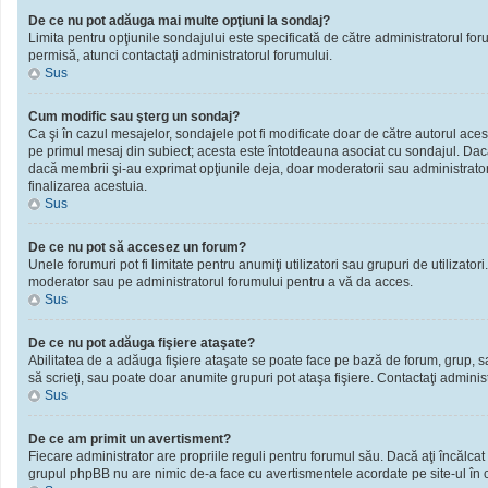
De ce nu pot adăuga mai multe opţiuni la sondaj?
Limita pentru opţiunile sondajului este specificată de către administratorul fo
permisă, atunci contactaţi administratorul forumului.
Sus
Cum modific sau şterg un sondaj?
Ca şi în cazul mesajelor, sondajele pot fi modificate doar de către autorul ace
pe primul mesaj din subiect; acesta este întotdeauna asociat cu sondajul. Dacă n
dacă membrii şi-au exprimat opţiunile deja, doar moderatorii sau administratori
finalizarea acestuia.
Sus
De ce nu pot să accesez un forum?
Unele forumuri pot fi limitate pentru anumiţi utilizatori sau grupuri de utilizato
moderator sau pe administratorul forumului pentru a vă da acces.
Sus
De ce nu pot adăuga fişiere ataşate?
Abilitatea de a adăuga fişiere ataşate se poate face pe bază de forum, grup, sau 
să scrieţi, sau poate doar anumite grupuri pot ataşa fişiere. Contactaţi administ
Sus
De ce am primit un avertisment?
Fiecare administrator are propriile reguli pentru forumul său. Dacă aţi încălcat
grupul phpBB nu are nimic de-a face cu avertismentele acordate pe site-ul în ca