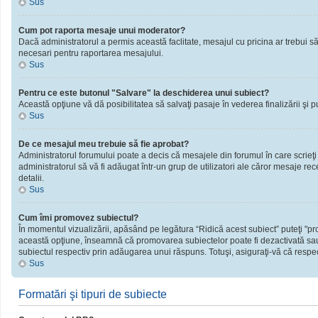
Sus
Cum pot raporta mesaje unui moderator?
Dacă administratorul a permis această faclitate, mesajul cu pricina ar trebui să
necesari pentru raportarea mesajului.
Sus
Pentru ce este butonul "Salvare" la deschiderea unui subiect?
Această opţiune vă dă posibilitatea să salvaţi pasaje în vederea finalizării şi publ
Sus
De ce mesajul meu trebuie să fie aprobat?
Administratorul forumului poate a decis că mesajele din forumul în care scrieţi
administratorul să vă fi adăugat într-un grup de utilizatori ale căror mesaje rec
detalii.
Sus
Cum îmi promovez subiectul?
În momentul vizualizării, apăsând pe legătura “Ridică acest subiect” puteţi "
această opţiune, înseamnă că promovarea subiectelor poate fi dezactivată sau
subiectul respectiv prin adăugarea unui răspuns. Totuşi, asiguraţi-vă că respect
Sus
Formatări şi tipuri de subiecte