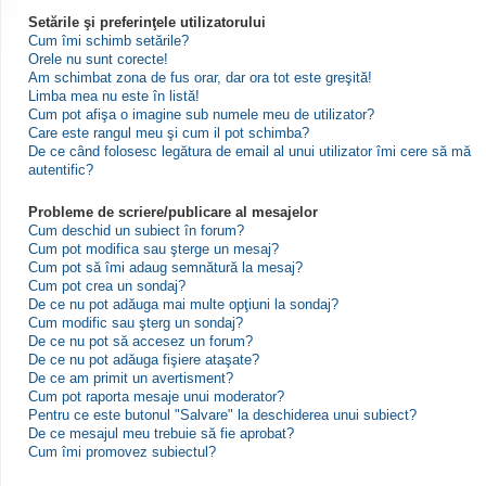
Setările şi preferinţele utilizatorului
Cum îmi schimb setările?
Orele nu sunt corecte!
Am schimbat zona de fus orar, dar ora tot este greşită!
Limba mea nu este în listă!
Cum pot afişa o imagine sub numele meu de utilizator?
Care este rangul meu şi cum il pot schimba?
De ce când folosesc legătura de email al unui utilizator îmi cere să mă
autentific?
Probleme de scriere/publicare al mesajelor
Cum deschid un subiect în forum?
Cum pot modifica sau şterge un mesaj?
Cum pot să îmi adaug semnătură la mesaj?
Cum pot crea un sondaj?
De ce nu pot adăuga mai multe opţiuni la sondaj?
Cum modific sau şterg un sondaj?
De ce nu pot să accesez un forum?
De ce nu pot adăuga fişiere ataşate?
De ce am primit un avertisment?
Cum pot raporta mesaje unui moderator?
Pentru ce este butonul "Salvare" la deschiderea unui subiect?
De ce mesajul meu trebuie să fie aprobat?
Cum îmi promovez subiectul?