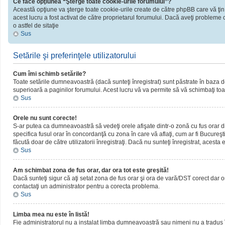
Ce face opţiunea “Şterge toate cookie-urile forumului”?
Această opţiune va şterge toate cookie-urile create de către phpBB care vă ţin
acest lucru a fost activat de către proprietarul forumului. Dacă aveţi probleme 
o astfel de sitaţie
Sus
Setările şi preferinţele utilizatorului
Cum îmi schimb setările?
Toate setările dumneavoastră (dacă sunteţi înregistrat) sunt păstrate în baza de d
superioară a paginilor forumului. Acest lucru vă va permite să vă schimbaţi toate
Sus
Orele nu sunt corecte!
S-ar putea ca dumneavoastră să vedeţi orele afişate dintr-o zonă cu fus orar dif
specifica fusul orar în concordanţă cu zona în care vă aflaţi, cum ar fi Bucureşti
făcută doar de către utilizatorii înregistraţi. Dacă nu sunteţi înregistrat, acest
Sus
Am schimbat zona de fus orar, dar ora tot este greşită!
Dacă sunteţi sigur că aţi setat zona de fus orar şi ora de vară/DST corect dar o
contactaţi un administrator pentru a corecta problema.
Sus
Limba mea nu este în listă!
Fie administratorul nu a instalat limba dumneavoastră sau nimeni nu a tradus î