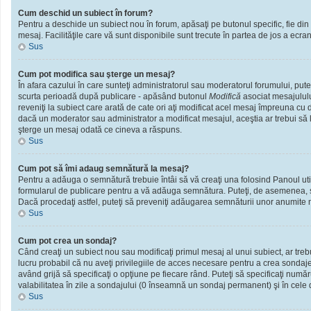
Cum deschid un subiect în forum?
Pentru a deschide un subiect nou în forum, apăsaţi pe butonul specific, fie din f
mesaj. Facilităţile care vă sunt disponibile sunt trecute în partea de jos a ecra
Sus
Cum pot modifica sau şterge un mesaj?
În afara cazului în care sunteţi administratorul sau moderatorul forumului, put
scurta perioadă după publicare - apăsând butonul
Modifică
asociat mesajululu
reveniţi la subiect care arată de cate ori aţi modificat acel mesaj împreuna cu
dacă un moderator sau administrator a modificat mesajul, aceştia ar trebui să l
şterge un mesaj odată ce cineva a răspuns.
Sus
Cum pot să îmi adaug semnătură la mesaj?
Pentru a adăuga o semnătură trebuie întâi să vă creaţi una folosind Panoul util
formularul de publicare pentru a vă adăuga semnătura. Puteţi, de asemenea, 
Dacă procedaţi astfel, puteţi să preveniţi adăugarea semnăturii unor anumite m
Sus
Cum pot crea un sondaj?
Când creaţi un subiect nou sau modificaţi primul mesaj al unui subiect, ar treb
lucru probabil că nu aveţi privilegiile de acces necesare pentru a crea sondaje.
având grijă să specificaţi o opţiune pe fiecare rând. Puteţi să specificaţi numărul
valabilitatea în zile a sondajului (0 înseamnă un sondaj permanent) şi în cele d
Sus