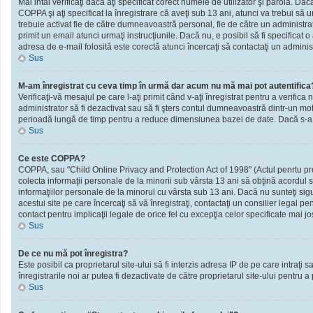
Mai intâi verificaţi dacă aţi specificat corect numele de utilizator şi parola. D
COPPA şi aţi specificat la înregistrare că aveţi sub 13 ani, atunci va trebui să urm
trebuie activat fie de către dumneavoastră personal, fie de către un administrato
primit un email atunci urmaţi instrucţiunile. Dacă nu, e posibil să fi specificat
adresa de e-mail folosită este corectă atunci încercaţi să contactaţi un administ
Sus
M-am înregistrat cu ceva timp în urmă dar acum nu mă mai pot autentifica
Verificaţi-vă mesajul pe care l-aţi primit când v-aţi înregistrat pentru a verifica 
administrator să fi dezactivat sau să fi şters contul dumneavoastră dintr-un mot
perioadă lungă de timp pentru a reduce dimensiunea bazei de date. Dacă s-a întâm
Sus
Ce este COPPA?
COPPA, sau "Child Online Privacy and Protection Act of 1998" (Actul penrtu prote
colecta informaţii personale de la minorii sub vârsta 13 ani să obţină acordul sc
informaţiilor personale de la minorul cu vârsta sub 13 ani. Dacă nu sunteţi sig
acestui site pe care încercaţi să vă înregistraţi, contactaţi un consilier legal p
contact pentru implicaţii legale de orice fel cu excepţia celor specificate mai jo
Sus
De ce nu mă pot înregistra?
Este posibil ca proprietarul site-ului să fi interzis adresa IP de pe care intraţi
înregistrarile noi ar putea fi dezactivate de către proprietarul site-ului pentru a
Sus