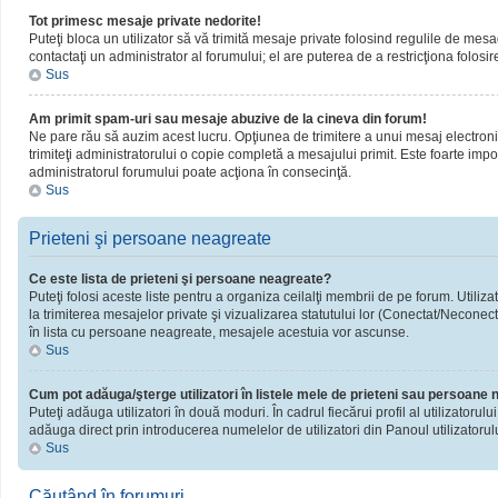
Tot primesc mesaje private nedorite!
Puteţi bloca un utilizator să vă trimită mesaje private folosind regulile de mesa
contactaţi un administrator al forumului; el are puterea de a restricţiona folosir
Sus
Am primit spam-uri sau mesaje abuzive de la cineva din forum!
Ne pare rău să auzim acest lucru. Opţiunea de trimitere a unui mesaj electronic 
trimiteţi administratorului o copie completă a mesajului primit. Este foarte impor
administratorul forumului poate acţiona în consecinţă.
Sus
Prieteni şi persoane neagreate
Ce este lista de prieteni şi persoane neagreate?
Puteţi folosi aceste liste pentru a organiza ceilalţi membrii de pe forum. Utiliza
la trimiterea mesajelor private şi vizualizarea statutului lor (Conectat/Neconect
în lista cu persoane neagreate, mesajele acestuia vor ascunse.
Sus
Cum pot adăuga/şterge utilizatori în listele mele de prieteni sau persoane
Puteţi adăuga utilizatori în două moduri. În cadrul fiecărui profil al utilizatorul
adăuga direct prin introducerea numelelor de utilizatori din Panoul utilizatorulu
Sus
Căutând în forumuri