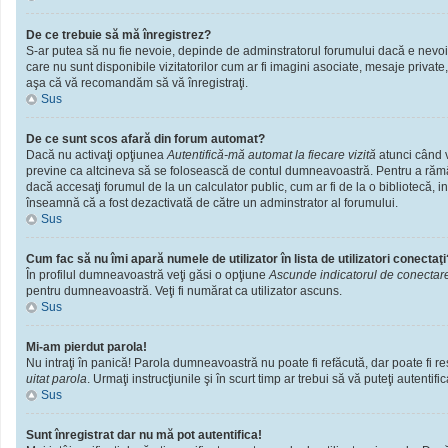
De ce trebuie să mă înregistrez?
S-ar putea să nu fie nevoie, depinde de adminstratorul forumului dacă e nevoie 
care nu sunt disponibile vizitatorilor cum ar fi imagini asociate, mesaje private
aşa că vă recomandăm să vă înregistraţi.
Sus
De ce sunt scos afară din forum automat?
Dacă nu activaţi opţiunea
Autentifică-mă automat la fiecare vizită
atunci când v
previne ca altcineva să se folosească de contul dumneavoastră. Pentru a rămâne
dacă accesaţi forumul de la un calculator public, cum ar fi de la o bibliotecă, i
înseamnă că a fost dezactivată de către un adminstrator al forumului.
Sus
Cum fac să nu îmi apară numele de utilizator în lista de utilizatori conectaţi
În profilul dumneavoastră veţi găsi o opţiune
Ascunde indicatorul de conectar
pentru dumneavoastră. Veţi fi numărat ca utilizator ascuns.
Sus
Mi-am pierdut parola!
Nu intraţi în panică! Parola dumneavoastră nu poate fi refăcută, dar poate fi res
uitat parola
. Urmaţi instrucţiunile şi în scurt timp ar trebui să vă puteţi autentific
Sus
Sunt înregistrat dar nu mă pot autentifica!