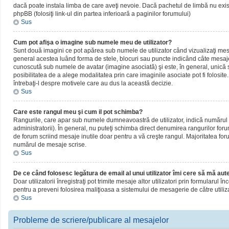
dacă poate instala limba de care aveţi nevoie. Dacă pachetul de limbă nu există,
phpBB (folosiţi link-ul din partea inferioară a paginilor forumului)
Sus
Cum pot afişa o imagine sub numele meu de utilizator?
Sunt două imagini ce pot apărea sub numele de utilizator când vizualizaţi mesaj
general acestea luând forma de stele, blocuri sau puncte indicând câte mesaje
cunoscută sub numele de avatar (imagine asociată) şi este, în general, unică sa
posibilitatea de a alege modalitatea prin care imaginile asociate pot fi folosite
întrebaţi-l despre motivele care au dus la această decizie.
Sus
Care este rangul meu şi cum il pot schimba?
Rangurile, care apar sub numele dumneavoastră de utilizator, indică numărul de
administratorii). În general, nu puteţi schimba direct denumirea rangurilor for
de forum scriind mesaje inutile doar pentru a vă creşte rangul. Majoritatea foru
numărul de mesaje scrise.
Sus
De ce când folosesc legătura de email al unui utilizator îmi cere să mă aute
Doar utilizatorii înregistraţi pot trimite mesaje altor utilizatori prin formularul
pentru a preveni folosirea maliţioasa a sistemului de mesagerie de către utiliz
Sus
Probleme de scriere/publicare al mesajelor