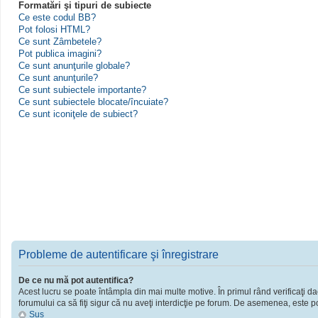
Formatări şi tipuri de subiecte
Ce este codul BB?
Pot folosi HTML?
Ce sunt Zâmbetele?
Pot publica imagini?
Ce sunt anunţurile globale?
Ce sunt anunţurile?
Ce sunt subiectele importante?
Ce sunt subiectele blocate/încuiate?
Ce sunt iconiţele de subiect?
Probleme de autentificare şi înregistrare
De ce nu mă pot autentifica?
Acest lucru se poate întâmpla din mai multe motive. În primul rând verificaţi dac
forumului ca să fiţi sigur că nu aveţi interdicţie pe forum. De asemenea, este po
Sus