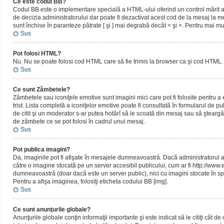
Ce este codul BB?
Codul BB este o implementare specială a HTML-ului oferind un control mărit al 
de decizia administratorului dar poate fi dezactivat acest cod de la mesaj la me
sunt închise în paranteze pătrate [ şi ] mai degrabă decât < şi >. Pentru mai mu
Sus
Pot folosi HTML?
Nu. Nu se poate folosi cod HTML care să fie trimis la browser ca şi cod HTML. 
Sus
Ce sunt Zâmbetele?
Zâmbetele sau iconiţele emotive sunt imagini mici care pot fi folosite pentru
trist. Lista completă a iconiţelor emotive poate fi consultată în formularul de p
de citit şi un moderator s-ar putea hotărî să le scoată din mesaj sau să ştearg
de zâmbete ce se pot folosi în cadrul unui mesaj.
Sus
Pot publica imagini?
Da, imaginile pot fi afişate în mesajele dumneavoastră. Dacă administratorul a pe
către o imagine stocată pe un server accesibil publicului, cum ar fi http://www
dumneavoastră (doar dacă este un server public), nici cu imagini stocate în spa
Pentru a afişa imaginea, folosiţi eticheta codului BB [img].
Sus
Ce sunt anunţurile globale?
Anunţurile globale conţin informaţii importante şi este indicat să le citiţi cât d