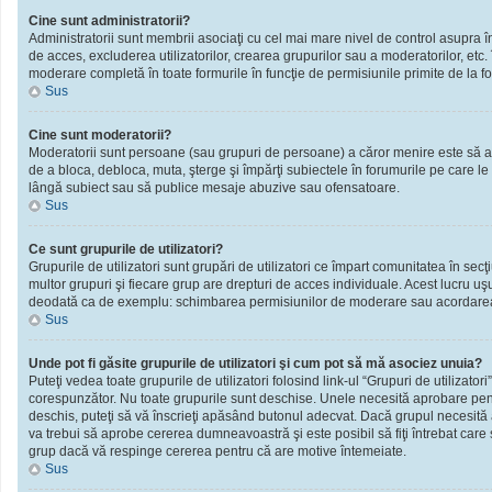
Cine sunt administratorii?
Administratorii sunt membrii asociaţi cu cel mai mare nivel de control asupra în
de acces, excluderea utilizatorilor, crearea grupurilor sau a moderatorilor, et
moderare completă în toate formurile în funcţie de permisiunile primite de la f
Sus
Cine sunt moderatorii?
Moderatorii sunt persoane (sau grupuri de persoane) a căror menire este să ai
de a bloca, debloca, muta, şterge şi împărţi subiectele în forumurile pe care le
lângă subiect sau să publice mesaje abuzive sau ofensatoare.
Sus
Ce sunt grupurile de utilizatori?
Grupurile de utilizatori sunt grupări de utilizatori ce împart comunitatea în secţ
multor grupuri şi fiecare grup are drepturi de acces individuale. Acest lucru u
deodată ca de exemplu: schimbarea permisiunilor de moderare sau acordarea ac
Sus
Unde pot fi găsite grupurile de utilizatori şi cum pot să mă asociez unuia?
Puteţi vedea toate grupurile de utilizatori folosind link-ul “Grupuri de utilizator
corespunzător. Nu toate grupurile sunt deschise. Unele necesită aprobare pentr
deschis, puteţi să vă înscrieţi apăsând butonul adecvat. Dacă grupul necesită
va trebui să aprobe cererea dumneavoastră şi este posibil să fiţi întrebat care
grup dacă vă respinge cererea pentru că are motive întemeiate.
Sus