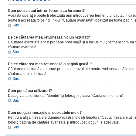
Cum pot să caut într-un forum sau forumuri?
Această operaţie poate fi efectuată prin introducerea termenului căutat în că
poate fi accesată folosind link-ul “Căutare avansată” localizat pe toate paginil
Sus
De ce căutarea mea returnează niciun rezultat?
Căutarea efectuată a fost probabil prea vagă şi a inclus mulţi termeni comuni ca
căutare avansată.
Sus
De ce căutarea mea returnează o pagină goală!?
Căutarea efectuată a returnat prea multe rezultate pentru webserver să le manipul
căutarea este efectuată.
Sus
Cum pot căuta utilizatori?
Duceţi-vă la secţiunea “Membri” şi folosiţi legătura “Caută un membru”.
Sus
Cum pot găsi mesajele şi subiectele mele?
Pentru a afişa mesajele dumneavoastră folosiţi legătura “Căută mesajele utilizat
folosiţi pagina de căutare avansată şi introduceţi opţiunile adecvate.
Sus