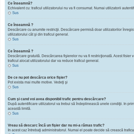
Ce înseamnă?
Echivalent cu: traficul utilizatorului nu va fi consumat. Numai utilizatorii autentif
Sus
Ce înseamnă ?
Descărcare cu anumite restricţii. Descărcare permisă doar utilizatorilor înregistra
utilizatorului cât şi din traficul general.
Sus
Ce înseamnă ?
Descărcare gratuită. Descărcarea fişierelor nu va fi restricţionată. Acest fisier 
traficul alocat utilizatorului dar va reduce traficul general.
Sus
De ce nu pot descărca orice fişier?
Pot exista mai multe motive. Vedeţi şi
Sus
Cum şi cand voi avea disponibil trafic pentru descărcare?
După autentificare utilizatorul va trebui să îndeplinească unele condiţii. In prim
această limită.
Sus
Vreau să descarc încă un fişier dar nu mi-a rămas trafic?
In acest caz întrebaţi administratorul. Numai el poate decide să crească traficu