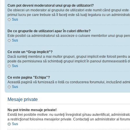
Cum pot deveni moderatorul unui grup de utilizatori?
De obiecei un moderator al grupului de utilizatori este numit când grupul este cr
primul lucru pe care trebuie să îl faceţi este să luaţi legatura cu un administrator
Sus
De ce grupurile de utilizatori apar în culori diferite?
Este posibil ca administratorul să asocieze o culoare membrilor unui grup pent
Sus
Ce este un “Grup implicit”?
Dacă sunteţi membrul a mai multor grupuri, grupul implicit este folosit pentru a
poate da permisiunea să schimbaţi grupul implicit în panoul dumneavoastră d
Sus
Ce este pagina "Echipa"?
Această pagină vă furnizează o listă cu conducerea forumului, incluzând admini
Sus
Mesaje private
Nu pot trimite mesaje private!
Există trei posibile motive: nu sunteţi înregistrat şi/sau autentificat, administra
a restricţionat folosirea mesajelor private. Contactaţi un administrator al forum
Sus