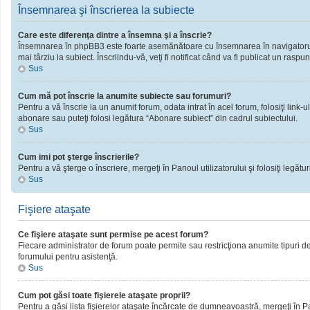
Însemnarea şi înscrierea la subiecte
Care este diferenţa dintre a însemna şi a înscrie?
Însemnarea în phpBB3 este foarte asemănătoare cu însemnarea în navigatorul 
mai târziu la subiect. Înscriindu-vă, veţi fi notificat când va fi publicat un rasp
Sus
Cum mă pot înscrie la anumite subiecte sau forumuri?
Pentru a vă înscrie la un anumit forum, odata intrat în acel forum, folosiţi link
abonare sau puteţi folosi legătura “Abonare subiect” din cadrul subiectului.
Sus
Cum imi pot şterge înscrierile?
Pentru a vă şterge o înscriere, mergeţi în Panoul utilizatorului şi folosiţi legături
Sus
Fişiere ataşate
Ce fişiere ataşate sunt permise pe acest forum?
Fiecare administrator de forum poate permite sau restricţiona anumite tipuri de 
forumului pentru asistenţă.
Sus
Cum pot găsi toate fişierele ataşate proprii?
Pentru a găsi lista fişierelor ataşate încărcate de dumneavoastră, mergeţi în Pano