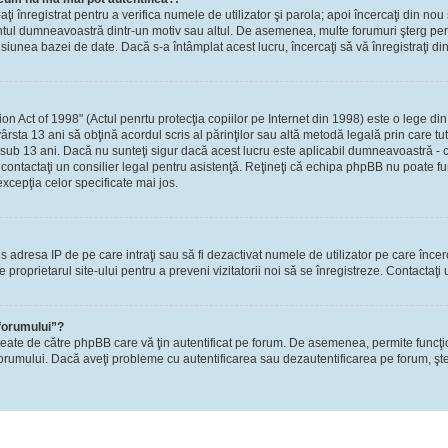
-aţi înregistrat pentru a verifica numele de utilizator şi parola; apoi încercaţi din nou 
contul dumneavoastră dintr-un motiv sau altul. De asemenea, multe forumuri şterg perio
nea bazei de date. Dacă s-a întâmplat acest lucru, încercaţi să vă înregistraţi din n
Act of 1998" (Actul penrtu protecţia copiilor pe Internet din 1998) este o lege din S
ârsta 13 ani să obţină acordul scris al părinţilor sau altă metodă legală prin care tu
 sub 13 ani. Dacă nu sunteţi sigur dacă acest lucru este aplicabil dumneavoastră - ca
i, contactaţi un consilier legal pentru asistenţă. Reţineţi că echipa phpBB nu poate fu
excepţia celor specificate mai jos.
rzis adresa IP de pe care intraţi sau să fi dezactivat numele de utilizator pe care înce
re proprietarul site-ului pentru a preveni vizitatorii noi să se înregistreze. Contactaţ
 forumului”?
reate de către phpBB care vă ţin autentificat pe forum. De asemenea, permite funcţi
l forumului. Dacă aveţi probleme cu autentificarea sau dezautentificarea pe forum, şte