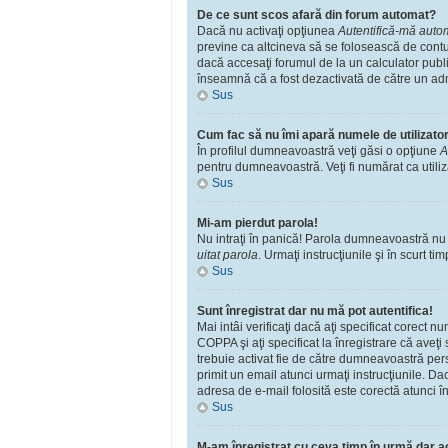
De ce sunt scos afară din forum automat?
Dacă nu activaţi opţiunea
Autentifică-mă automa
previne ca altcineva să se folosească de contu
dacă accesaţi forumul de la un calculator public
înseamnă că a fost dezactivată de către un adm
Sus
Cum fac să nu îmi apară numele de utilizator î
În profilul dumneavoastră veţi găsi o opţiune
A
pentru dumneavoastră. Veţi fi numărat ca utili
Sus
Mi-am pierdut parola!
Nu intraţi în panică! Parola dumneavoastră nu po
uitat parola
. Urmaţi instrucţiunile şi în scurt tim
Sus
Sunt înregistrat dar nu mă pot autentifica!
Mai intâi verificaţi dacă aţi specificat corect 
COPPA şi aţi specificat la înregistrare că aveţi s
trebuie activat fie de către dumneavoastră perso
primit un email atunci urmaţi instrucţiunile. Da
adresa de e-mail folosită este corectă atunci în
Sus
M-am înregistrat cu ceva timp în urmă dar a