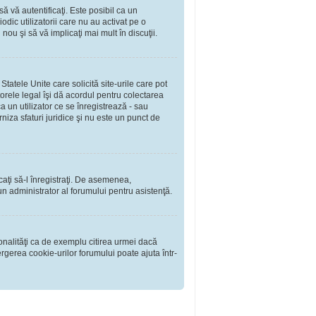
să vă autentificaţi. Este posibil ca un
dic utilizatorii care nu au activat pe o
ou şi să vă implicaţi mai mult în discuţii.
tatele Unite care solicită site-urile care pot
torele legal îşi dă acordul pentru colectarea
 un utilizator ce se înregistrează - sau
rniza sfaturi juridice şi nu este un punct de
rcaţi să-l înregistraţi. De asemenea,
i un administrator al forumului pentru asistenţă.
onalităţi ca de exemplu citirea urmei dacă
rgerea cookie-urilor forumului poate ajuta într-