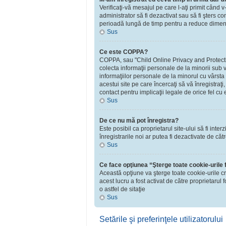
Verificaţi-vă mesajul pe care l-aţi primit când v
administrator să fi dezactivat sau să fi şters 
perioadă lungă de timp pentru a reduce dimensiu
Sus
Ce este COPPA?
COPPA, sau "Child Online Privacy and Protection 
colecta informaţii personale de la minorii sub v
informaţiilor personale de la minorul cu vârsta
acestui site pe care încercaţi să vă înregistraţ
contact pentru implicaţii legale de orice fel cu 
Sus
De ce nu mă pot înregistra?
Este posibil ca proprietarul site-ului să fi inte
înregistrarile noi ar putea fi dezactivate de căt
Sus
Ce face opţiunea “Şterge toate cookie-urile
Această opţiune va şterge toate cookie-urile c
acest lucru a fost activat de către proprietaru
o astfel de sitaţie
Sus
Setările şi preferinţele utilizatorului