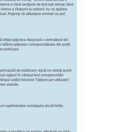
observa o mică secţiune de text sub mesaj când
ă cineva a răspuns la subiect; nu va apărea
t. Reţineţi că utilizatorii normali nu pot
ă bifaţi opţiunea
Ataşează o semnătură
din
 bifând opţiunea corespunzătoare din profil.
de publicare.
rincipală de publicare; dacă nu vedeţi acest
 două opţiuni în câmpul text corespunzător
impul votării folosind “Opţiuni per utilizator”,
mbe voturile.
iuni suplimentare sondajului decât limita
ntru a modifica un sondaj, efectuaţi un click