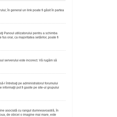
lui; în general un link poate fi găsit în partea
siţi Panoul utilizatorului pentru a schimba
fus orar, ca majoritatea setărilor, poate fi
asul serverului este incorect. Vă rugăm să
ă-l întrebaţi pe administratorul forumului
informaţii pot fi gasite pe site-ul grupului
magine asociată cu rangul dumneavoastră, în
doua, de obicei o imagine mai mare, este