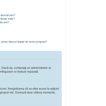
ru descărcare?
rămas trafic?
cărcare?
e şi/sau abuzuri legate de acest program?
a. Dacă da, contactaţi un administrator al
onfirgurare ce trebuie reparată.
cum, înregistrarea vă va oferi acces la opţiuni
a în grupuri etc. Durează doar câteva momente,