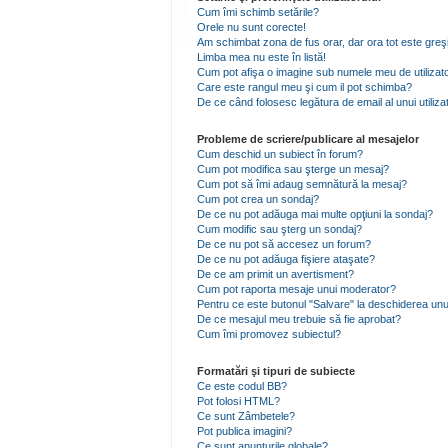
Cum îmi schimb setările?
Orele nu sunt corecte!
Am schimbat zona de fus orar, dar ora tot este greşi
Limba mea nu este în listă!
Cum pot afişa o imagine sub numele meu de utilizat
Care este rangul meu şi cum il pot schimba?
De ce când folosesc legătura de email al unui utiliza
Probleme de scriere/publicare al mesajelor
Cum deschid un subiect în forum?
Cum pot modifica sau şterge un mesaj?
Cum pot să îmi adaug semnătură la mesaj?
Cum pot crea un sondaj?
De ce nu pot adăuga mai multe opţiuni la sondaj?
Cum modific sau şterg un sondaj?
De ce nu pot să accesez un forum?
De ce nu pot adăuga fişiere ataşate?
De ce am primit un avertisment?
Cum pot raporta mesaje unui moderator?
Pentru ce este butonul "Salvare" la deschiderea unu
De ce mesajul meu trebuie să fie aprobat?
Cum îmi promovez subiectul?
Formatări şi tipuri de subiecte
Ce este codul BB?
Pot folosi HTML?
Ce sunt Zâmbetele?
Pot publica imagini?
Ce sunt anunţurile globale?