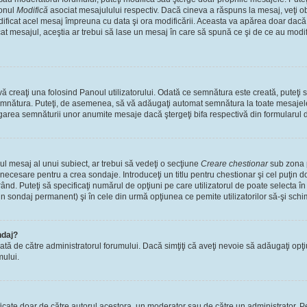
tonul
Modifică
asociat mesajulului respectiv. Dacă cineva a răspuns la mesaj, veţi 
modificat acel mesaj împreuna cu data şi ora modificării. Aceasta va apărea doar dac
 mesajul, aceştia ar trebui să lase un mesaj în care să spună ce şi de ce au modifica
 creaţi una folosind Panoul utilizatorului. Odată ce semnătura este creată, puteţi s
mnătura. Puteţi, de asemenea, să vă adăugaţi automat semnătura la toate mesajele
ugarea semnăturii unor anumite mesaje dacă ştergeţi bifa respectivă din formularul 
l mesaj al unui subiect, ar trebui să vedeţi o secţiune
Creare chestionar
sub zona p
s necesare pentru a crea sondaje. Introduceţi un titlu pentru chestionar şi cel puţin
ând. Puteţi să specificaţi numărul de opţiuni pe care utilizatorul de poate selecta în t
un sondaj permanent) şi în cele din urmă opţiunea ce pemite utilizatorilor să-şi schi
ndaj?
cată de către administratorul forumului. Dacă simţiţi că aveţi nevoie să adăugaţi opţ
mului.
ficate doar de către autorul acestora, un moderator sau de către un administrator. Pe