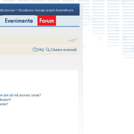
•
ilizatorului
Vizualizare mesaje proprii
Autentificare
FAQ
Căutare avansată
i cum pot să mă asociez unuia?
izatori?
ferite?