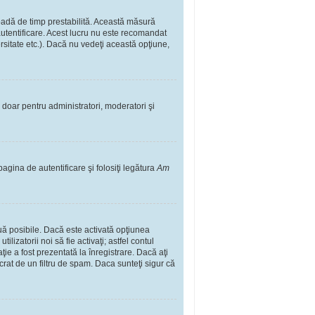
rioadă de timp prestabilită. Această măsură
autentificare. Acest lucru nu este recomandat
ersitate etc.). Dacă nu vedeţi această opţiune,
il doar pentru administratori, moderatori şi
pagina de autentificare şi folosiţi legătura
Am
două posibile. Dacă este activată opţiunea
lizatorii noi să fie activaţi; astfel contul
ţie a fost prezentată la înregistrare. Dacă aţi
ucrat de un filtru de spam. Daca sunteţi sigur că