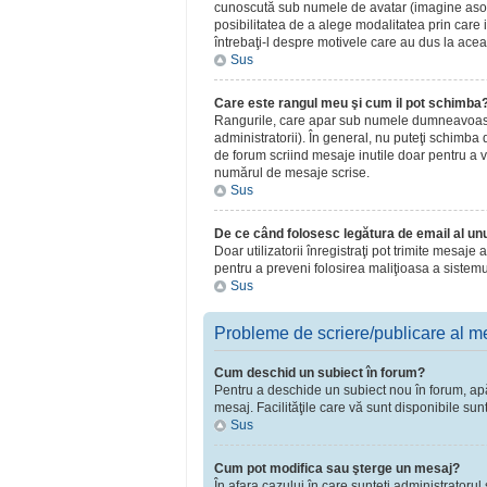
cunoscută sub numele de avatar (imagine asociat
posibilitatea de a alege modalitatea prin care i
întrebaţi-l despre motivele care au dus la acea
Sus
Care este rangul meu şi cum il pot schimba
Rangurile, care apar sub numele dumneavoastră 
administratorii). În general, nu puteţi schimba
de forum scriind mesaje inutile doar pentru a v
numărul de mesaje scrise.
Sus
De ce când folosesc legătura de email al unui
Doar utilizatorii înregistraţi pot trimite mesaje
pentru a preveni folosirea maliţioasa a sistemu
Sus
Probleme de scriere/publicare al m
Cum deschid un subiect în forum?
Pentru a deschide un subiect nou în forum, apăsa
mesaj. Facilităţile care vă sunt disponibile sun
Sus
Cum pot modifica sau şterge un mesaj?
În afara cazului în care sunteţi administratoru