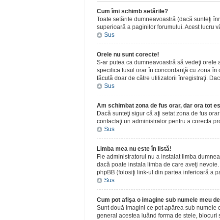
Cum îmi schimb setările?
Toate setările dumneavoastră (dacă sunteţi înreg
superioară a paginilor forumului. Acest lucru vă
Sus
Orele nu sunt corecte!
S-ar putea ca dumneavoastră să vedeţi orele afiş
specifica fusul orar în concordanţă cu zona în c
făcută doar de către utilizatorii înregistraţi. D
Sus
Am schimbat zona de fus orar, dar ora tot es
Dacă sunteţi sigur că aţi setat zona de fus ora
contactaţi un administrator pentru a corecta p
Sus
Limba mea nu este în listă!
Fie administratorul nu a instalat limba dumnea
dacă poate instala limba de care aveţi nevoie. D
phpBB (folosiţi link-ul din partea inferioară a p
Sus
Cum pot afişa o imagine sub numele meu de 
Sunt două imagini ce pot apărea sub numele de u
general acestea luând forma de stele, blocuri