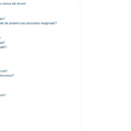
 cineva din forum!
ate?
 mele de prieteni sau persoane neagreate?
?
tat?
ală!?
scrie?
 forumuri?
rum?