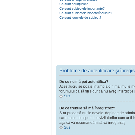
Ce sunt anunţurile?
Ce sunt subiectele importante?
Ce sunt subiectele blocate/încuiate?
Ce sunt iconiţele de subiect?
Probleme de autentificare şi înregis
De ce nu mă pot autentifica?
Acest lucru se poate întâmpla din mai multe moti
forumului ca să fiţi sigur că nu aveţi interdicţ
Sus
De ce trebuie să mă înregistrez?
S-ar putea să nu fie nevoie, depinde de adminst
care nu sunt disponibile vizitatorilor cum ar fi
aşa că vă recomandăm să vă înregistraţi.
Sus