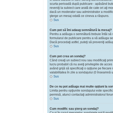
scurta perioadă după publicare - apăsând bu
reveniţi la subiect care arată de cate ori aţi 
dacă un moderator sau administrator a modificat
şterge un mesaj odată ce cineva a răspuns.
Sus
Cum pot să îmi adaug semnătură la mesaj?
Pentru a adăuga o semnătură trebuie întâi să vă
formularul de publicare pentru a vă adăuga se
Dacă procedaţi astfel, puteţi să preveniţi adă
Sus
Cum pot crea un sondaj?
Când creaţi un subiect nou sau modificaţi primu
lucru probabil că nu aveţi privilegiile de acce
având grijă să specificaţi o opţiune pe fiecare r
valabilitatea în zile a sondajului (0 înseamnă 
Sus
De ce nu pot adăuga mai multe opţiuni la so
Limita pentru opţiunile sondajului este specifi
permisă, atunci contactaţi administratorul foru
Sus
Cum modific sau şterg un sondaj?
Ca şi în cazul mesajelor, sondajele pot fi modi