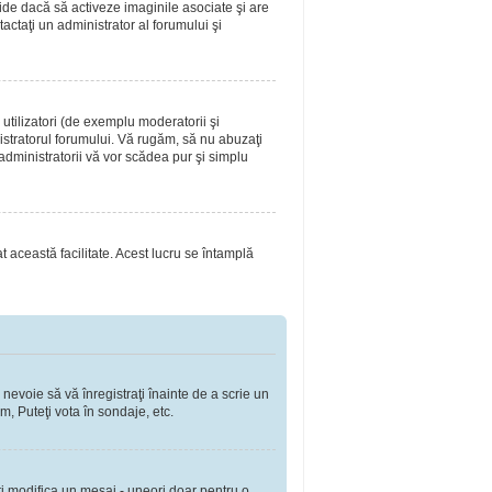
ide dacă să activeze imaginile asociate şi are
tactaţi un administrator al forumului şi
utilizatori (de exemplu moderatorii şi
nistratorul forumului. Vă rugăm, să nu abuzaţi
 administratorii vă vor scădea pur şi simplu
at această facilitate. Acest lucru se întamplă
 nevoie să vă înregistraţi înainte de a scrie un
m, Puteţi vota în sondaje, etc.
ţi modifica un mesaj - uneori doar pentru o