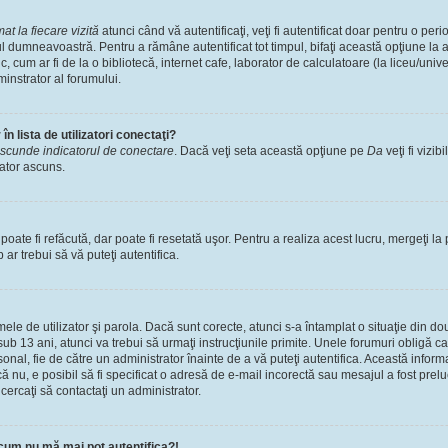
t la fiecare vizită
atunci când vă autentificaţi, veţi fi autentificat doar pentru o pe
l dumneavoastră. Pentru a rămâne autentificat tot timpul, bifaţi această opţiune la 
, cum ar fi de la o bibliotecă, internet cafe, laborator de calculatoare (la liceu/univ
instrator al forumului.
n lista de utilizatori conectaţi?
scunde indicatorul de conectare
. Dacă veţi seta această opţiune pe
Da
veţi fi vizib
zator ascuns.
ate fi refăcută, dar poate fi resetată uşor. Pentru a realiza acest lucru, mergeţi la 
p ar trebui să vă puteţi autentifica.
numele de utilizator şi parola. Dacă sunt corecte, atunci s-a întamplat o situaţie din 
ub 13 ani, atunci va trebui să urmaţi instrucţiunile primite. Unele forumuri obligă ca uti
nal, fie de către un administrator înainte de a vă puteţi autentifica. Această informa
că nu, e posibil să fi specificat o adresă de e-mail incorectă sau mesajul a fost prel
cercaţi să contactaţi un administrator.
cum nu mă mai pot autentifica?!