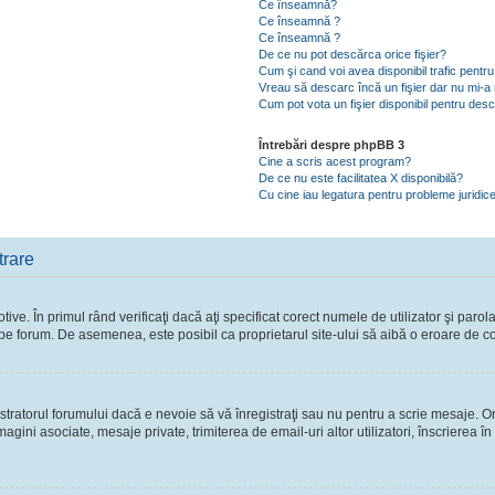
Ce înseamnă?
Ce înseamnă ?
Ce înseamnă ?
De ce nu pot descărca orice fişier?
Cum şi cand voi avea disponibil trafic pent
Vreau să descarc încă un fişier dar nu mi-a 
Cum pot vota un fişier disponibil pentru des
Întrebări despre phpBB 3
Cine a scris acest program?
De ce nu este facilitatea X disponibilă?
Cu cine iau legatura pentru probleme juridic
trare
ve. În primul rând verificaţi dacă aţi specificat corect numele de utilizator şi parol
ie pe forum. De asemenea, este posibil ca proprietarul site-ului să aibă o eroare de c
ratorul forumului dacă e nevoie să vă înregistraţi sau nu pentru a scrie mesaje. Ori
 imagini asociate, mesaje private, trimiterea de email-uri altor utilizatori, înscriere