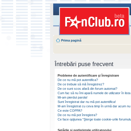
Prima pagină
Întrebări puse frecvent
Probleme de autentificare şi înregistrare
De ce nu mă pot autentifica?
De ce trebuie să mă înregistrez?
De ce sunt scos afară din forum automat?
Cum fac să nu îmi apară numele de utilizator în lista 
Mi-am pierdut parola!
Sunt înregistrat dar nu mă pot autentifica!
M-am înregistrat cu ceva timp în urmă dar acum nu 
Ce este COPPA?
De ce nu mă pot înregistra?
Ce face opţiunea “Şterge toate cookie-urile forumulu
Setările şi preferinţele utilizatorului