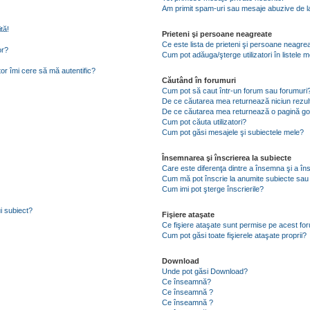
Am primit spam-uri sau mesaje abuzive de la
tă!
Prieteni şi persoane neagreate
Ce este lista de prieteni şi persoane neagre
or?
Cum pot adăuga/şterge utilizatori în listele
tor îmi cere să mă autentific?
Căutând în forumuri
Cum pot să caut într-un forum sau forumuri
De ce căutarea mea returnează niciun rezul
De ce căutarea mea returnează o pagină go
Cum pot căuta utilizatori?
Cum pot găsi mesajele şi subiectele mele?
Însemnarea şi înscrierea la subiecte
Care este diferenţa dintre a însemna şi a în
Cum mă pot înscrie la anumite subiecte sau
Cum imi pot şterge înscrierile?
i subiect?
Fişiere ataşate
Ce fişiere ataşate sunt permise pe acest fo
Cum pot găsi toate fişierele ataşate proprii?
Download
Unde pot găsi Download?
Ce înseamnă?
Ce înseamnă ?
Ce înseamnă ?