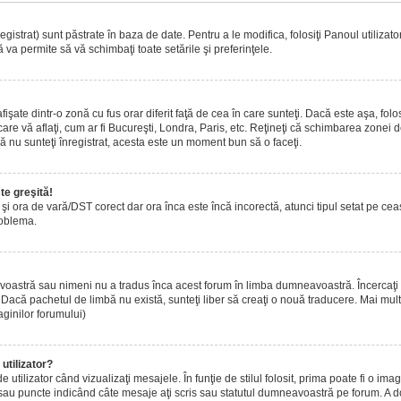
istrat) sunt păstrate în baza de date. Pentru a le modifica, folosiţi Panoul utilizatoru
 va permite să vă schimbaţi toate setările şi preferinţele.
ate dintr-o zonă cu fus orar diferit faţă de cea în care sunteţi. Dacă este aşa, folo
are vă aflaţi, cum ar fi Bucureşti, Londra, Paris, etc. Reţineţi că schimbarea zonei de 
acă nu sunteţi înregistrat, acesta este un moment bun să o faceţi.
te greşită!
r şi ora de vară/DST corect dar ora înca este încă incorectă, atunci tipul setat pe ce
roblema.
voastră sau nimeni nu a tradus înca acest forum în limba dumneavoastră. Încercaţi s
acă pachetul de limbă nu există, sunteţi liber să creaţi o nouă traducere. Mai multe 
aginilor forumului)
utilizator?
tilizator când vizualizaţi mesajele. În funţie de stilul folosit, prima poate fi o i
 sau puncte indicând câte mesaje aţi scris sau statutul dumneavoastră pe forum. A 