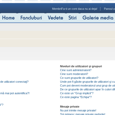
Membri
Fa-ti un cont daca nu ai deja!
Panoul ut
Niveluri de utilizatori şi grupuri
Cine sunt administratorii?
Cine sunt moderatorii?
Ce sunt grupurile de utilizatori?
de utilizatori conectaţi?
Unde pot fi găsite grupurile de utilizatori ş
Cum pot deveni moderatorul unui grup de util
De ce grupurile de utilizatori apar în culori di
mă mai pot autentifica?!
Ce este un “Grup implicit”?
Ce este pagina "Echipa"?
i”?
Mesaje private
Nu pot trimite mesaje private!
Tot primesc mesaje private nedorite!