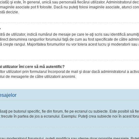
ă) şi este, în general, unică sau personală fiecărui utilizator. Administratorul dec
maginile asociate pot fi folosite. Dacă nu puteţi folosi imaginile asociate, atunci con
stă decizie.
?
de utilizator, indică numărul de mesaje pe care le-aţi scris sau identifică anumiţi 
 direct denumirea rangurilor forumului faţă de cum au fost specificate de către admi
ă creşte rangul. Majoritatea forumurilor nu vor tolera acest lucru şi moderatorii sau
 utilizator îmi cere să mă autentific?
 altor utilizatori prin formularul încorporat de mail şi doar dacă administratorul a activ
lui de mesagerie de către utilizatorii anonimi.
esajelor
ţi pe butonul specific, fie din forum, fie pe ecranul cu subiecte. Este posibil să fie
t trecute în partea de jos a ecranului. Exemplu: Puteţi crea subiecte noi în acest foru
l sau moderatorul forumului, puteţi modifica sau şterge doar propriile mesajele. Pute