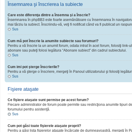
Însemnarea şi înscrierea la subiecte
Care este diferenţa dintre a însemna şi a înscrie?
Însemnarea în phpBB3 este foarte asemănătoare cu însemnarea în navigatorul 
mai târziu la subiect. Înscriindu-vă, veţi fi notificat când va fi publicat un rasp
Sus
Cum mă pot înscrie la anumite subiecte sau forumuri?
Pentru a vă înscrie la un anumit forum, odata intrat în acel forum, folosiţi link
abonare sau puteţi folosi legătura “Abonare subiect” din cadrul subiectului.
Sus
Cum imi pot şterge înscrierile?
Pentru a vă şterge o înscriere, mergeţi în Panoul utilizatorului şi folosiţi legături
Sus
Fişiere ataşate
Ce fişiere ataşate sunt permise pe acest forum?
Fiecare administrator de forum poate permite sau restricţiona anumite tipuri de 
forumului pentru asistenţă.
Sus
Cum pot găsi toate fişierele ataşate proprii?
Pentru a găsi lista fişierelor ataşate încărcate de dumneavoastră, mergeţi în Pano