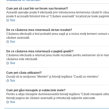
Cum pot să caut într-un forum sau forumuri?
Această operaţie poate fi efectuată prin introducerea termenului căutat în că
poate fi accesată folosind link-ul “Căutare avansată” localizat pe toate paginil
Sus
De ce căutarea mea returnează niciun rezultat?
Căutarea efectuată a fost probabil prea vagă şi a inclus mulţi termeni comuni ca
căutare avansată.
Sus
De ce căutarea mea returnează o pagină goală!?
Căutarea efectuată a returnat prea multe rezultate pentru webserver să le manipul
căutarea este efectuată.
Sus
Cum pot căuta utilizatori?
Duceţi-vă la secţiunea “Membri” şi folosiţi legătura “Caută un membru”.
Sus
Cum pot găsi mesajele şi subiectele mele?
Pentru a afişa mesajele dumneavoastră folosiţi legătura “Căută mesajele utilizat
folosiţi pagina de căutare avansată şi introduceţi opţiunile adecvate.
Sus