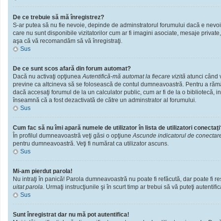
De ce trebuie să mă înregistrez?
S-ar putea să nu fie nevoie, depinde de adminstratorul forumului dacă e nevoie 
care nu sunt disponibile vizitatorilor cum ar fi imagini asociate, mesaje private
aşa că vă recomandăm să vă înregistraţi.
Sus
De ce sunt scos afară din forum automat?
Dacă nu activaţi opţiunea
Autentifică-mă automat la fiecare vizită
atunci când v
previne ca altcineva să se folosească de contul dumneavoastră. Pentru a rămâne
dacă accesaţi forumul de la un calculator public, cum ar fi de la o bibliotecă, i
înseamnă că a fost dezactivată de către un adminstrator al forumului.
Sus
Cum fac să nu îmi apară numele de utilizator în lista de utilizatori conectaţi
În profilul dumneavoastră veţi găsi o opţiune
Ascunde indicatorul de conectar
pentru dumneavoastră. Veţi fi numărat ca utilizator ascuns.
Sus
Mi-am pierdut parola!
Nu intraţi în panică! Parola dumneavoastră nu poate fi refăcută, dar poate fi res
uitat parola
. Urmaţi instrucţiunile şi în scurt timp ar trebui să vă puteţi autentific
Sus
Sunt înregistrat dar nu mă pot autentifica!