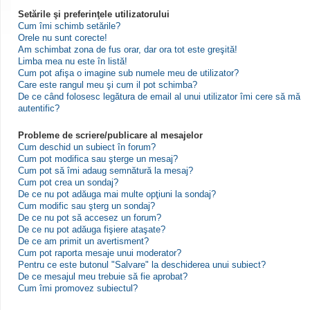
Setările şi preferinţele utilizatorului
Cum îmi schimb setările?
Orele nu sunt corecte!
Am schimbat zona de fus orar, dar ora tot este greşită!
Limba mea nu este în listă!
Cum pot afişa o imagine sub numele meu de utilizator?
Care este rangul meu şi cum il pot schimba?
De ce când folosesc legătura de email al unui utilizator îmi cere să mă
autentific?
Probleme de scriere/publicare al mesajelor
Cum deschid un subiect în forum?
Cum pot modifica sau şterge un mesaj?
Cum pot să îmi adaug semnătură la mesaj?
Cum pot crea un sondaj?
De ce nu pot adăuga mai multe opţiuni la sondaj?
Cum modific sau şterg un sondaj?
De ce nu pot să accesez un forum?
De ce nu pot adăuga fişiere ataşate?
De ce am primit un avertisment?
Cum pot raporta mesaje unui moderator?
Pentru ce este butonul "Salvare" la deschiderea unui subiect?
De ce mesajul meu trebuie să fie aprobat?
Cum îmi promovez subiectul?