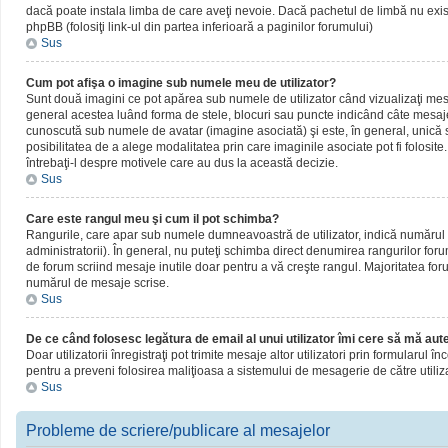
dacă poate instala limba de care aveţi nevoie. Dacă pachetul de limbă nu există,
phpBB (folosiţi link-ul din partea inferioară a paginilor forumului)
Sus
Cum pot afişa o imagine sub numele meu de utilizator?
Sunt două imagini ce pot apărea sub numele de utilizator când vizualizaţi mesaj
general acestea luând forma de stele, blocuri sau puncte indicând câte mesaje
cunoscută sub numele de avatar (imagine asociată) şi este, în general, unică sa
posibilitatea de a alege modalitatea prin care imaginile asociate pot fi folosite
întrebaţi-l despre motivele care au dus la această decizie.
Sus
Care este rangul meu şi cum il pot schimba?
Rangurile, care apar sub numele dumneavoastră de utilizator, indică numărul de
administratorii). În general, nu puteţi schimba direct denumirea rangurilor for
de forum scriind mesaje inutile doar pentru a vă creşte rangul. Majoritatea foru
numărul de mesaje scrise.
Sus
De ce când folosesc legătura de email al unui utilizator îmi cere să mă aute
Doar utilizatorii înregistraţi pot trimite mesaje altor utilizatori prin formularul
pentru a preveni folosirea maliţioasa a sistemului de mesagerie de către utiliz
Sus
Probleme de scriere/publicare al mesajelor