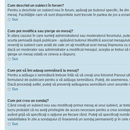
Cum deschid un subiect în forum?
Pentru a deschide un subiect nou în forum, apăsaţi pe butonul specific, fie din f
mesaj. Facilităţile care vă sunt disponibile sunt trecute în partea de jos a ecra
Sus
Cum pot modifica sau şterge un mesaj?
În afara cazului în care sunteţi administratorul sau moderatorul forumului, put
scurta perioadă după publicare - apăsând butonul
Modifică
asociat mesajululu
reveniţi la subiect care arată de cate ori aţi modificat acel mesaj împreuna cu
dacă un moderator sau administrator a modificat mesajul, aceştia ar trebui să l
şterge un mesaj odată ce cineva a răspuns.
Sus
Cum pot să îmi adaug semnătură la mesaj?
Pentru a adăuga o semnătură trebuie întâi să vă creaţi una folosind Panoul util
formularul de publicare pentru a vă adăuga semnătura. Puteţi, de asemenea, 
Dacă procedaţi astfel, puteţi să preveniţi adăugarea semnăturii unor anumite m
Sus
Cum pot crea un sondaj?
Când creaţi un subiect nou sau modificaţi primul mesaj al unui subiect, ar treb
lucru probabil că nu aveţi privilegiile de acces necesare pentru a crea sondaje.
având grijă să specificaţi o opţiune pe fiecare rând. Puteţi să specificaţi numărul
valabilitatea în zile a sondajului (0 înseamnă un sondaj permanent) şi în cele d
Sus