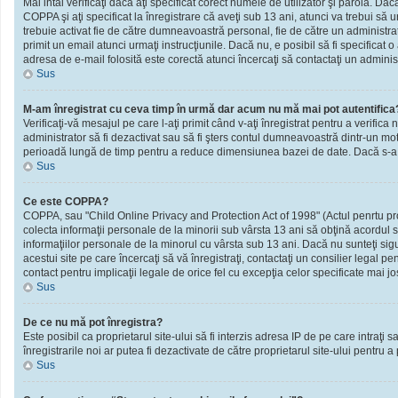
Mai intâi verificaţi dacă aţi specificat corect numele de utilizator şi parola. D
COPPA şi aţi specificat la înregistrare că aveţi sub 13 ani, atunci va trebui să urm
trebuie activat fie de către dumneavoastră personal, fie de către un administrato
primit un email atunci urmaţi instrucţiunile. Dacă nu, e posibil să fi specificat
adresa de e-mail folosită este corectă atunci încercaţi să contactaţi un administ
Sus
M-am înregistrat cu ceva timp în urmă dar acum nu mă mai pot autentifica
Verificaţi-vă mesajul pe care l-aţi primit când v-aţi înregistrat pentru a verifica 
administrator să fi dezactivat sau să fi şters contul dumneavoastră dintr-un mot
perioadă lungă de timp pentru a reduce dimensiunea bazei de date. Dacă s-a întâm
Sus
Ce este COPPA?
COPPA, sau "Child Online Privacy and Protection Act of 1998" (Actul penrtu prote
colecta informaţii personale de la minorii sub vârsta 13 ani să obţină acordul sc
informaţiilor personale de la minorul cu vârsta sub 13 ani. Dacă nu sunteţi sig
acestui site pe care încercaţi să vă înregistraţi, contactaţi un consilier legal p
contact pentru implicaţii legale de orice fel cu excepţia celor specificate mai jo
Sus
De ce nu mă pot înregistra?
Este posibil ca proprietarul site-ului să fi interzis adresa IP de pe care intraţi
înregistrarile noi ar putea fi dezactivate de către proprietarul site-ului pentru a
Sus