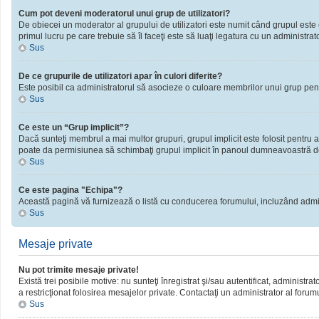
Cum pot deveni moderatorul unui grup de utilizatori?
De obiecei un moderator al grupului de utilizatori este numit când grupul este cr
primul lucru pe care trebuie să îl faceţi este să luaţi legatura cu un administrator
Sus
De ce grupurile de utilizatori apar în culori diferite?
Este posibil ca administratorul să asocieze o culoare membrilor unui grup pent
Sus
Ce este un “Grup implicit”?
Dacă sunteţi membrul a mai multor grupuri, grupul implicit este folosit pentru a
poate da permisiunea să schimbaţi grupul implicit în panoul dumneavoastră d
Sus
Ce este pagina "Echipa"?
Această pagină vă furnizează o listă cu conducerea forumului, incluzând admini
Sus
Mesaje private
Nu pot trimite mesaje private!
Există trei posibile motive: nu sunteţi înregistrat şi/sau autentificat, administra
a restricţionat folosirea mesajelor private. Contactaţi un administrator al forum
Sus