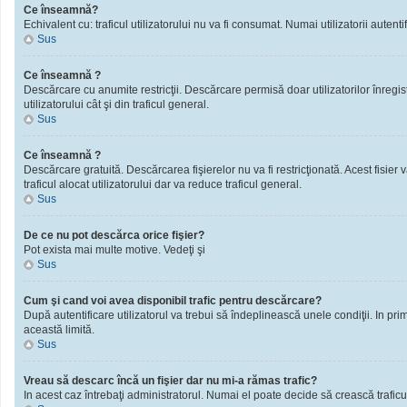
Ce înseamnă?
Echivalent cu: traficul utilizatorului nu va fi consumat. Numai utilizatorii autentif
Sus
Ce înseamnă ?
Descărcare cu anumite restricţii. Descărcare permisă doar utilizatorilor înregistra
utilizatorului cât şi din traficul general.
Sus
Ce înseamnă ?
Descărcare gratuită. Descărcarea fişierelor nu va fi restricţionată. Acest fisier 
traficul alocat utilizatorului dar va reduce traficul general.
Sus
De ce nu pot descărca orice fişier?
Pot exista mai multe motive. Vedeţi şi
Sus
Cum şi cand voi avea disponibil trafic pentru descărcare?
După autentificare utilizatorul va trebui să îndeplinească unele condiţii. In prim
această limită.
Sus
Vreau să descarc încă un fişier dar nu mi-a rămas trafic?
In acest caz întrebaţi administratorul. Numai el poate decide să crească traficu