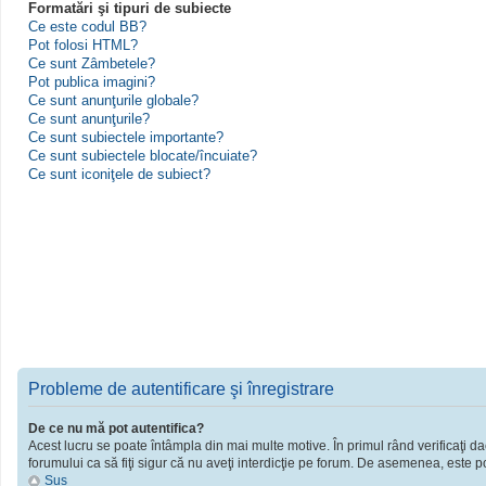
Formatări şi tipuri de subiecte
Ce este codul BB?
Pot folosi HTML?
Ce sunt Zâmbetele?
Pot publica imagini?
Ce sunt anunţurile globale?
Ce sunt anunţurile?
Ce sunt subiectele importante?
Ce sunt subiectele blocate/încuiate?
Ce sunt iconiţele de subiect?
Probleme de autentificare şi înregistrare
De ce nu mă pot autentifica?
Acest lucru se poate întâmpla din mai multe motive. În primul rând verificaţi dac
forumului ca să fiţi sigur că nu aveţi interdicţie pe forum. De asemenea, este po
Sus