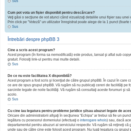
Sus
Cum pot vota un fişier disponibil pentru descărcare?
Veţi găsi o secţiune de vot atunci când vizualizaţi detaliile unui fişier sau unei 
Prin click pe "Voteză" un utilizator înregistrat poate alege de la 1 punct (foarte 
Sus
Întrebări despre phpBB 3
Cine a scris acest program?
Acest program (în forma sa nemodificată) este produs, lansat şi aflat sub copy
gratuit. Folosiţi link-ul pentru mai multe detalii.
Sus
De ce nu este facilitatea X disponibilă?
Acest program a fost scris şi licenţiat de către grupul phpBB. În cazul în care c
ce are de spus grupul phpBB. Vă rugăm să nu publicaţi cereri de facilităţi pe
sarcinile legate de noile facilităţi. Vă rugăm să consultaţi aceste forumuri şi să
acolo.
Sus
Cu cine iau legatura pentru probleme juridice şi/sau abuzuri legate de ac
Oricare din administratorii afişaţi în secţiunea “Echipa” ar trebui să fie un pun
legătura cu posesorul domeniului (efectuaţi o
interogare whois
) sau, dacă ace
departamentul pentru abuzuri al serviciului respectiv. Vă rugăm să reţineţi c
unde sau de către cine este folosit acest program. Nu luaţi legatura cu grupu