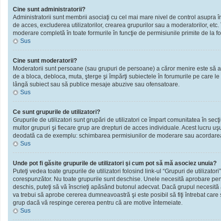
Cine sunt administratorii?
Administratorii sunt membrii asociaţi cu cel mai mare nivel de control asupra în
de acces, excluderea utilizatorilor, crearea grupurilor sau a moderatorilor, et
moderare completă în toate formurile în funcţie de permisiunile primite de la f
Sus
Cine sunt moderatorii?
Moderatorii sunt persoane (sau grupuri de persoane) a căror menire este să ai
de a bloca, debloca, muta, şterge şi împărţi subiectele în forumurile pe care le
lângă subiect sau să publice mesaje abuzive sau ofensatoare.
Sus
Ce sunt grupurile de utilizatori?
Grupurile de utilizatori sunt grupări de utilizatori ce împart comunitatea în secţ
multor grupuri şi fiecare grup are drepturi de acces individuale. Acest lucru u
deodată ca de exemplu: schimbarea permisiunilor de moderare sau acordarea ac
Sus
Unde pot fi găsite grupurile de utilizatori şi cum pot să mă asociez unuia?
Puteţi vedea toate grupurile de utilizatori folosind link-ul “Grupuri de utilizator
corespunzător. Nu toate grupurile sunt deschise. Unele necesită aprobare pentr
deschis, puteţi să vă înscrieţi apăsând butonul adecvat. Dacă grupul necesită
va trebui să aprobe cererea dumneavoastră şi este posibil să fiţi întrebat care
grup dacă vă respinge cererea pentru că are motive întemeiate.
Sus