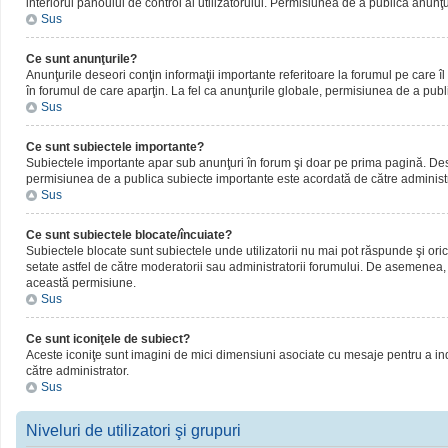
interiorul panoului de control al utilizatorului. Permisiunea de a publica anunţ
Sus
Ce sunt anunţurile?
Anunţurile deseori conţin informaţii importante referitoare la forumul pe care îl 
în forumul de care aparţin. La fel ca anunţurile globale, permisiunea de a publ
Sus
Ce sunt subiectele importante?
Subiectele importante apar sub anunţuri în forum şi doar pe prima pagină. Deseor
permisiunea de a publica subiecte importante este acordată de către administr
Sus
Ce sunt subiectele blocate/încuiate?
Subiectele blocate sunt subiectele unde utilizatorii nu mai pot răspunde şi oric
setate astfel de către moderatorii sau administratorii forumului. De asemenea, 
această permisiune.
Sus
Ce sunt iconiţele de subiect?
Aceste iconiţe sunt imagini de mici dimensiuni asociate cu mesaje pentru a ind
către administrator.
Sus
Niveluri de utilizatori şi grupuri