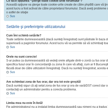
Ce face opţiunea “Şterge toate cookie-urile forumului”?
Această opţiune va şterge toate cookie-urile create de către phpBB care vă ţin
acest lucru a fost activat de către proprietarul forumului. Dacă aveţi probleme 
o astfel de sitaţie
Sus
Setările şi preferinţele utilizatorului
Cum îmi schimb setările?
Toate setările dumneavoastră (dacă sunteţi înregistrat) sunt păstrate în baza de d
superioară a paginilor forumului. Acest lucru vă va permite să vă schimbaţi toate
Sus
Orele nu sunt corecte!
S-ar putea ca dumneavoastră să vedeţi orele afişate dintr-o zonă cu fus orar dif
specifica fusul orar în concordanţă cu zona în care vă aflaţi, cum ar fi Bucureşti
făcută doar de către utilizatorii înregistraţi. Dacă nu sunteţi înregistrat, acest
Sus
Am schimbat zona de fus orar, dar ora tot este greşită!
Dacă sunteţi sigur că aţi setat zona de fus orar şi ora de vară/DST corect dar o
contactaţi un administrator pentru a corecta problema.
Sus
Limba mea nu este în listă!
Fie administratorul nu a instalat limba dumneavoastră sau nimeni nu a tradus î