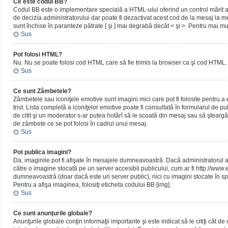
Ce este codul BB?
Codul BB este o implementare specială a HTML-ului oferind un control mărit al 
de decizia administratorului dar poate fi dezactivat acest cod de la mesaj la me
sunt închise în paranteze pătrate [ şi ] mai degrabă decât < şi >. Pentru mai mu
Sus
Pot folosi HTML?
Nu. Nu se poate folosi cod HTML care să fie trimis la browser ca şi cod HTML. 
Sus
Ce sunt Zâmbetele?
Zâmbetele sau iconiţele emotive sunt imagini mici care pot fi folosite pentru
trist. Lista completă a iconiţelor emotive poate fi consultată în formularul de p
de citit şi un moderator s-ar putea hotărî să le scoată din mesaj sau să ştearg
de zâmbete ce se pot folosi în cadrul unui mesaj.
Sus
Pot publica imagini?
Da, imaginile pot fi afişate în mesajele dumneavoastră. Dacă administratorul a pe
către o imagine stocată pe un server accesibil publicului, cum ar fi http://www
dumneavoastră (doar dacă este un server public), nici cu imagini stocate în spa
Pentru a afişa imaginea, folosiţi eticheta codului BB [img].
Sus
Ce sunt anunţurile globale?
Anunţurile globale conţin informaţii importante şi este indicat să le citiţi cât d