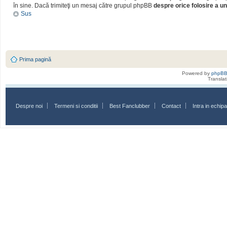
în sine. Dacă trimiteţi un mesaj către grupul phpBB
despre orice folosire a un
Sus
Prima pagină
Powered by
phpB
Transla
Despre noi
Termeni si conditii
Best Fanclubber
Contact
Intra in echi