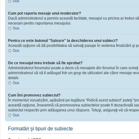
Sus
Cum pot raporta mesaje unui moderator?
Dacă administratorul a permis această faclitate, mesajul cu pricina ar trebui să
necesari pentru raportarea mesajului.
Sus
Pentru ce este butonul "Salvare" la deschiderea unui subiect?
Această opţiune vă dă posibilitatea să salvaţi pasaje în vederea finalizării şi publ
Sus
De ce mesajul meu trebuie să fie aprobat?
Administratorul forumului poate a decis că mesajele din forumul în care scrieţi
administratorul să vă fi adăugat într-un grup de utilizatori ale căror mesaje rec
detalii.
Sus
Cum îmi promovez subiectul?
În momentul vizualizării, apăsând pe legătura “Ridică acest subiect” puteţi "
această opţiune, înseamnă că promovarea subiectelor poate fi dezactivată sau
subiectul respectiv prin adăugarea unui răspuns. Totuşi, asiguraţi-vă că respect
Sus
Formatări şi tipuri de subiecte