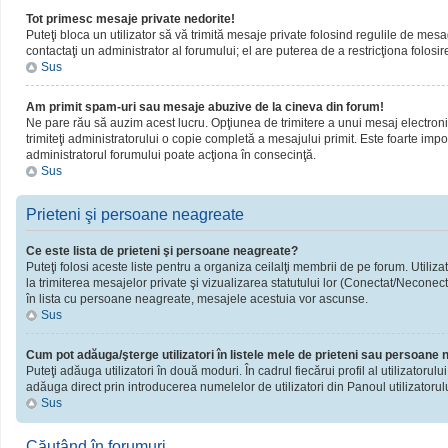
Tot primesc mesaje private nedorite!
Puteţi bloca un utilizator să vă trimită mesaje private folosind regulile de mesa
contactaţi un administrator al forumului; el are puterea de a restricţiona folosir
Sus
Am primit spam-uri sau mesaje abuzive de la cineva din forum!
Ne pare rău să auzim acest lucru. Opţiunea de trimitere a unui mesaj electronic 
trimiteţi administratorului o copie completă a mesajului primit. Este foarte impor
administratorul forumului poate acţiona în consecinţă.
Sus
Prieteni şi persoane neagreate
Ce este lista de prieteni şi persoane neagreate?
Puteţi folosi aceste liste pentru a organiza ceilalţi membrii de pe forum. Utiliza
la trimiterea mesajelor private şi vizualizarea statutului lor (Conectat/Neconect
în lista cu persoane neagreate, mesajele acestuia vor ascunse.
Sus
Cum pot adăuga/şterge utilizatori în listele mele de prieteni sau persoane
Puteţi adăuga utilizatori în două moduri. În cadrul fiecărui profil al utilizatorul
adăuga direct prin introducerea numelelor de utilizatori din Panoul utilizatorulu
Sus
Căutând în forumuri