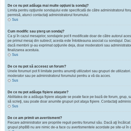
De ce nu pot adăuga mai multe opţiuni la sondaj?
Limita pentru opţiunile sondajului este specificată de către administratorul fo
permisă, atunci contactaţi administratorul forumului.
Sus
Cum modific sau şterg un sondaj?
Ca şi în cazul mesajelor, sondajele pot fi modificate doar de către autorul ace
pe primul mesaj din subiect; acesta este întotdeauna asociat cu sondajul. Dacă n
dacă membrii şi-au exprimat opţiunile deja, doar moderatorii sau administratori
finalizarea acestuia.
Sus
De ce nu pot să accesez un forum?
Unele forumuri pot fi limitate pentru anumiţi utilizatori sau grupuri de utilizato
moderator sau pe administratorul forumului pentru a vă da acces.
Sus
De ce nu pot adăuga fişiere ataşate?
Abilitatea de a adăuga fişiere ataşate se poate face pe bază de forum, grup, sau 
să scrieţi, sau poate doar anumite grupuri pot ataşa fişiere. Contactaţi administ
Sus
De ce am primit un avertisment?
Fiecare administrator are propriile reguli pentru forumul său. Dacă aţi încălcat
grupul phpBB nu are nimic de-a face cu avertismentele acordate pe site-ul în ca