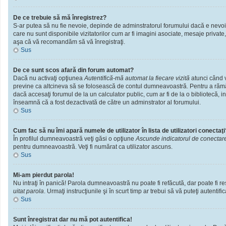
De ce trebuie să mă înregistrez?
S-ar putea să nu fie nevoie, depinde de adminstratorul forumului dacă e nevoie 
care nu sunt disponibile vizitatorilor cum ar fi imagini asociate, mesaje private
aşa că vă recomandăm să vă înregistraţi.
Sus
De ce sunt scos afară din forum automat?
Dacă nu activaţi opţiunea
Autentifică-mă automat la fiecare vizită
atunci când v
previne ca altcineva să se folosească de contul dumneavoastră. Pentru a rămâne
dacă accesaţi forumul de la un calculator public, cum ar fi de la o bibliotecă, i
înseamnă că a fost dezactivată de către un adminstrator al forumului.
Sus
Cum fac să nu îmi apară numele de utilizator în lista de utilizatori conectaţi
În profilul dumneavoastră veţi găsi o opţiune
Ascunde indicatorul de conectar
pentru dumneavoastră. Veţi fi numărat ca utilizator ascuns.
Sus
Mi-am pierdut parola!
Nu intraţi în panică! Parola dumneavoastră nu poate fi refăcută, dar poate fi res
uitat parola
. Urmaţi instrucţiunile şi în scurt timp ar trebui să vă puteţi autentific
Sus
Sunt înregistrat dar nu mă pot autentifica!