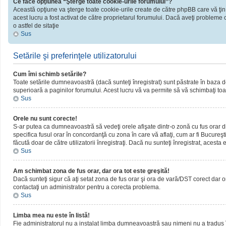
Ce face opţiunea “Şterge toate cookie-urile forumului”?
Această opţiune va şterge toate cookie-urile create de către phpBB care vă ţin
acest lucru a fost activat de către proprietarul forumului. Dacă aveţi probleme 
o astfel de sitaţie
Sus
Setările şi preferinţele utilizatorului
Cum îmi schimb setările?
Toate setările dumneavoastră (dacă sunteţi înregistrat) sunt păstrate în baza de d
superioară a paginilor forumului. Acest lucru vă va permite să vă schimbaţi toate
Sus
Orele nu sunt corecte!
S-ar putea ca dumneavoastră să vedeţi orele afişate dintr-o zonă cu fus orar dif
specifica fusul orar în concordanţă cu zona în care vă aflaţi, cum ar fi Bucureşti
făcută doar de către utilizatorii înregistraţi. Dacă nu sunteţi înregistrat, acest
Sus
Am schimbat zona de fus orar, dar ora tot este greşită!
Dacă sunteţi sigur că aţi setat zona de fus orar şi ora de vară/DST corect dar o
contactaţi un administrator pentru a corecta problema.
Sus
Limba mea nu este în listă!
Fie administratorul nu a instalat limba dumneavoastră sau nimeni nu a tradus î