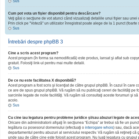
Sus
Cum pot vota un fişier disponibil pentru descărcare?
Veţi găsi o secţiune de vot atunci când vizualizaţi detaliile unui fişier sau unei 
Prin click pe "Voteză" un utilizator înregistrat poate alege de la 1 punct (foarte 
Sus
Întrebări despre phpBB 3
Cine a scris acest program?
Acest program (în forma sa nemodificată) este produs, lansat şi aflat sub copy
gratuit. Folosiţi link-ul pentru mai multe detalii.
Sus
De ce nu este facilitatea X disponibilă?
Acest program a fost scris şi licenţiat de către grupul phpBB. În cazul în care c
ce are de spus grupul phpBB. Vă rugăm să nu publicaţi cereri de facilităţi pe
sarcinile legate de noile facilităţi. Vă rugăm să consultaţi aceste forumuri şi să
acolo.
Sus
Cu cine iau legatura pentru probleme juridice şi/sau abuzuri legate de ac
Oricare din administratorii afişaţi în secţiunea “Echipa” ar trebui să fie un pun
legătura cu posesorul domeniului (efectuaţi o
interogare whois
) sau, dacă ace
departamentul pentru abuzuri al serviciului respectiv. Vă rugăm să reţineţi c
unde sau de către cine este folosit acest program. Nu luaţi legatura cu grupu