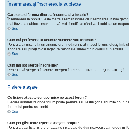
Însemnarea şi înscrierea la subiecte
Care este diferenţa dintre a însemna şi a înscrie?
Însemnarea în phpBB3 este foarte asemănătoare cu însemnarea în navigatorul 
mai târziu la subiect. Înscriindu-vă, veţi fi notificat când va fi publicat un rasp
Sus
Cum mă pot înscrie la anumite subiecte sau forumuri?
Pentru a vă înscrie la un anumit forum, odata intrat în acel forum, folosiţi link
abonare sau puteţi folosi legătura “Abonare subiect” din cadrul subiectului.
Sus
Cum imi pot şterge înscrierile?
Pentru a vă şterge o înscriere, mergeţi în Panoul utilizatorului şi folosiţi legături
Sus
Fişiere ataşate
Ce fişiere ataşate sunt permise pe acest forum?
Fiecare administrator de forum poate permite sau restricţiona anumite tipuri de 
forumului pentru asistenţă.
Sus
Cum pot găsi toate fişierele ataşate proprii?
Pentru a găsi lista fişierelor ataşate încărcate de dumneavoastră, mergeţi în Pano