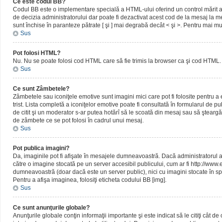
Ce este codul BB?
Codul BB este o implementare specială a HTML-ului oferind un control mărit al 
de decizia administratorului dar poate fi dezactivat acest cod de la mesaj la me
sunt închise în paranteze pătrate [ şi ] mai degrabă decât < şi >. Pentru mai mu
Sus
Pot folosi HTML?
Nu. Nu se poate folosi cod HTML care să fie trimis la browser ca şi cod HTML. 
Sus
Ce sunt Zâmbetele?
Zâmbetele sau iconiţele emotive sunt imagini mici care pot fi folosite pentru
trist. Lista completă a iconiţelor emotive poate fi consultată în formularul de p
de citit şi un moderator s-ar putea hotărî să le scoată din mesaj sau să ştearg
de zâmbete ce se pot folosi în cadrul unui mesaj.
Sus
Pot publica imagini?
Da, imaginile pot fi afişate în mesajele dumneavoastră. Dacă administratorul a pe
către o imagine stocată pe un server accesibil publicului, cum ar fi http://www
dumneavoastră (doar dacă este un server public), nici cu imagini stocate în spa
Pentru a afişa imaginea, folosiţi eticheta codului BB [img].
Sus
Ce sunt anunţurile globale?
Anunţurile globale conţin informaţii importante şi este indicat să le citiţi cât d