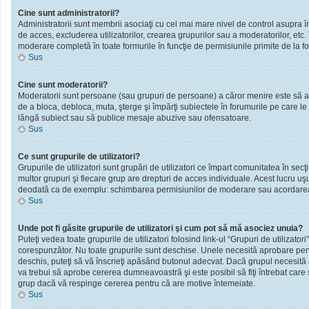
Cine sunt administratorii?
Administratorii sunt membrii asociaţi cu cel mai mare nivel de control asupra în
de acces, excluderea utilizatorilor, crearea grupurilor sau a moderatorilor, et
moderare completă în toate formurile în funcţie de permisiunile primite de la f
Sus
Cine sunt moderatorii?
Moderatorii sunt persoane (sau grupuri de persoane) a căror menire este să ai
de a bloca, debloca, muta, şterge şi împărţi subiectele în forumurile pe care le
lângă subiect sau să publice mesaje abuzive sau ofensatoare.
Sus
Ce sunt grupurile de utilizatori?
Grupurile de utilizatori sunt grupări de utilizatori ce împart comunitatea în secţ
multor grupuri şi fiecare grup are drepturi de acces individuale. Acest lucru u
deodată ca de exemplu: schimbarea permisiunilor de moderare sau acordarea ac
Sus
Unde pot fi găsite grupurile de utilizatori şi cum pot să mă asociez unuia?
Puteţi vedea toate grupurile de utilizatori folosind link-ul “Grupuri de utilizator
corespunzător. Nu toate grupurile sunt deschise. Unele necesită aprobare pentr
deschis, puteţi să vă înscrieţi apăsând butonul adecvat. Dacă grupul necesită
va trebui să aprobe cererea dumneavoastră şi este posibil să fiţi întrebat care
grup dacă vă respinge cererea pentru că are motive întemeiate.
Sus