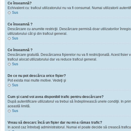
Ce înseamnă?
Echivalent cu: traficul utilizatorului nu va fi consumat. Numai utilizatorii autentif
Sus
Ce înseamnă ?
Descărcare cu anumite restricţii. Descărcare permisă doar utilizatorilor înregistra
utilizatorului cât şi din traficul general.
Sus
Ce înseamnă ?
Descărcare gratuită. Descărcarea fişierelor nu va fi restricţionată. Acest fisier 
traficul alocat utilizatorului dar va reduce traficul general.
Sus
De ce nu pot descărca orice fişier?
Pot exista mai multe motive. Vedeţi şi
Sus
Cum şi cand voi avea disponibil trafic pentru descărcare?
După autentificare utilizatorul va trebui să îndeplinească unele condiţii. In prim
această limită.
Sus
Vreau să descarc încă un fişier dar nu mi-a rămas trafic?
In acest caz întrebaţi administratorul. Numai el poate decide să crească traficu