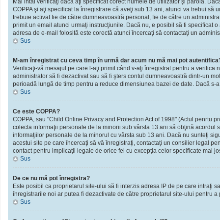
Mai intâi verificaţi dacă aţi specificat corect numele de utilizator şi parola. D
COPPA şi aţi specificat la înregistrare că aveţi sub 13 ani, atunci va trebui să urm
trebuie activat fie de către dumneavoastră personal, fie de către un administrato
primit un email atunci urmaţi instrucţiunile. Dacă nu, e posibil să fi specificat
adresa de e-mail folosită este corectă atunci încercaţi să contactaţi un administ
Sus
M-am înregistrat cu ceva timp în urmă dar acum nu mă mai pot autentifica
Verificaţi-vă mesajul pe care l-aţi primit când v-aţi înregistrat pentru a verifica 
administrator să fi dezactivat sau să fi şters contul dumneavoastră dintr-un mot
perioadă lungă de timp pentru a reduce dimensiunea bazei de date. Dacă s-a întâm
Sus
Ce este COPPA?
COPPA, sau "Child Online Privacy and Protection Act of 1998" (Actul penrtu prote
colecta informaţii personale de la minorii sub vârsta 13 ani să obţină acordul sc
informaţiilor personale de la minorul cu vârsta sub 13 ani. Dacă nu sunteţi sig
acestui site pe care încercaţi să vă înregistraţi, contactaţi un consilier legal p
contact pentru implicaţii legale de orice fel cu excepţia celor specificate mai jo
Sus
De ce nu mă pot înregistra?
Este posibil ca proprietarul site-ului să fi interzis adresa IP de pe care intraţi
înregistrarile noi ar putea fi dezactivate de către proprietarul site-ului pentru a
Sus