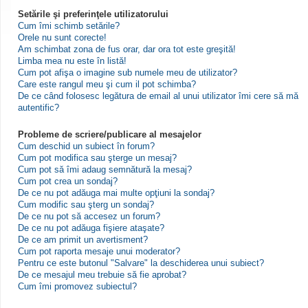
Setările şi preferinţele utilizatorului
Cum îmi schimb setările?
Orele nu sunt corecte!
Am schimbat zona de fus orar, dar ora tot este greşită!
Limba mea nu este în listă!
Cum pot afişa o imagine sub numele meu de utilizator?
Care este rangul meu şi cum il pot schimba?
De ce când folosesc legătura de email al unui utilizator îmi cere să mă
autentific?
Probleme de scriere/publicare al mesajelor
Cum deschid un subiect în forum?
Cum pot modifica sau şterge un mesaj?
Cum pot să îmi adaug semnătură la mesaj?
Cum pot crea un sondaj?
De ce nu pot adăuga mai multe opţiuni la sondaj?
Cum modific sau şterg un sondaj?
De ce nu pot să accesez un forum?
De ce nu pot adăuga fişiere ataşate?
De ce am primit un avertisment?
Cum pot raporta mesaje unui moderator?
Pentru ce este butonul "Salvare" la deschiderea unui subiect?
De ce mesajul meu trebuie să fie aprobat?
Cum îmi promovez subiectul?