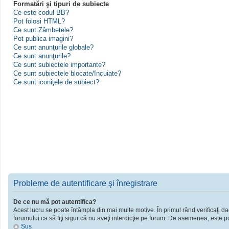
Formatări şi tipuri de subiecte
Ce este codul BB?
Pot folosi HTML?
Ce sunt Zâmbetele?
Pot publica imagini?
Ce sunt anunţurile globale?
Ce sunt anunţurile?
Ce sunt subiectele importante?
Ce sunt subiectele blocate/încuiate?
Ce sunt iconiţele de subiect?
Probleme de autentificare şi înregistrare
De ce nu mă pot autentifica?
Acest lucru se poate întâmpla din mai multe motive. În primul rând verificaţi dac
forumului ca să fiţi sigur că nu aveţi interdicţie pe forum. De asemenea, este po
Sus