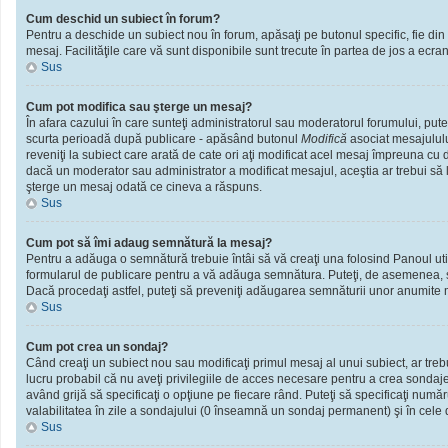
Cum deschid un subiect în forum?
Pentru a deschide un subiect nou în forum, apăsaţi pe butonul specific, fie din f
mesaj. Facilităţile care vă sunt disponibile sunt trecute în partea de jos a ecra
Sus
Cum pot modifica sau şterge un mesaj?
În afara cazului în care sunteţi administratorul sau moderatorul forumului, put
scurta perioadă după publicare - apăsând butonul
Modifică
asociat mesajululu
reveniţi la subiect care arată de cate ori aţi modificat acel mesaj împreuna cu
dacă un moderator sau administrator a modificat mesajul, aceştia ar trebui să l
şterge un mesaj odată ce cineva a răspuns.
Sus
Cum pot să îmi adaug semnătură la mesaj?
Pentru a adăuga o semnătură trebuie întâi să vă creaţi una folosind Panoul util
formularul de publicare pentru a vă adăuga semnătura. Puteţi, de asemenea, 
Dacă procedaţi astfel, puteţi să preveniţi adăugarea semnăturii unor anumite m
Sus
Cum pot crea un sondaj?
Când creaţi un subiect nou sau modificaţi primul mesaj al unui subiect, ar treb
lucru probabil că nu aveţi privilegiile de acces necesare pentru a crea sondaje.
având grijă să specificaţi o opţiune pe fiecare rând. Puteţi să specificaţi numărul
valabilitatea în zile a sondajului (0 înseamnă un sondaj permanent) şi în cele d
Sus