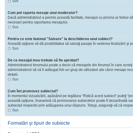
Sus
Cum pot raporta mesaje unui moderator?
Dacă administratorul a permis această faclitate, mesajul cu pricina ar trebui să
necesari pentru raportarea mesajului.
Sus
Pentru ce este butonul "Salvare" la deschiderea unui subiect?
Această opţiune vă dă posibilitatea să salvaţi pasaje în vederea finalizării şi publ
Sus
De ce mesajul meu trebuie să fie aprobat?
Administratorul forumului poate a decis că mesajele din forumul în care scrieţi
administratorul să vă fi adăugat într-un grup de utilizatori ale căror mesaje rec
detalii.
Sus
Cum îmi promovez subiectul?
În momentul vizualizării, apăsând pe legătura “Ridică acest subiect” puteţi "
această opţiune, înseamnă că promovarea subiectelor poate fi dezactivată sau
subiectul respectiv prin adăugarea unui răspuns. Totuşi, asiguraţi-vă că respect
Sus
Formatări şi tipuri de subiecte