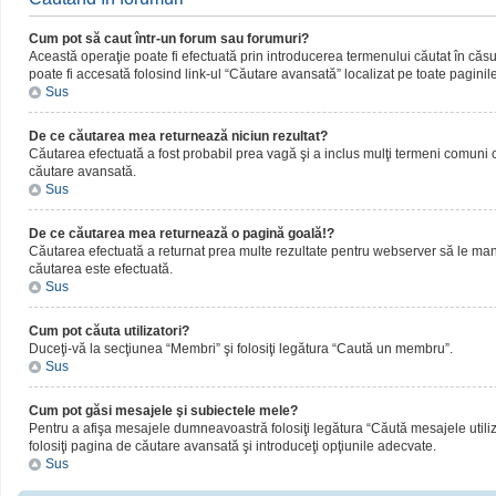
Cum pot să caut într-un forum sau forumuri?
Această operaţie poate fi efectuată prin introducerea termenului căutat în că
poate fi accesată folosind link-ul “Căutare avansată” localizat pe toate paginil
Sus
De ce căutarea mea returnează niciun rezultat?
Căutarea efectuată a fost probabil prea vagă şi a inclus mulţi termeni comuni ca
căutare avansată.
Sus
De ce căutarea mea returnează o pagină goală!?
Căutarea efectuată a returnat prea multe rezultate pentru webserver să le manipul
căutarea este efectuată.
Sus
Cum pot căuta utilizatori?
Duceţi-vă la secţiunea “Membri” şi folosiţi legătura “Caută un membru”.
Sus
Cum pot găsi mesajele şi subiectele mele?
Pentru a afişa mesajele dumneavoastră folosiţi legătura “Căută mesajele utilizat
folosiţi pagina de căutare avansată şi introduceţi opţiunile adecvate.
Sus