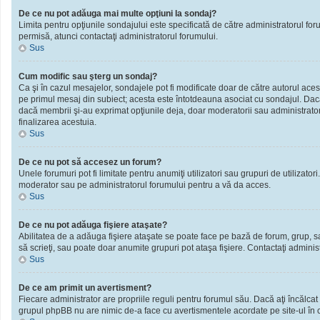
De ce nu pot adăuga mai multe opţiuni la sondaj?
Limita pentru opţiunile sondajului este specificată de către administratorul fo
permisă, atunci contactaţi administratorul forumului.
Sus
Cum modific sau şterg un sondaj?
Ca şi în cazul mesajelor, sondajele pot fi modificate doar de către autorul ace
pe primul mesaj din subiect; acesta este întotdeauna asociat cu sondajul. Dacă n
dacă membrii şi-au exprimat opţiunile deja, doar moderatorii sau administratori
finalizarea acestuia.
Sus
De ce nu pot să accesez un forum?
Unele forumuri pot fi limitate pentru anumiţi utilizatori sau grupuri de utilizato
moderator sau pe administratorul forumului pentru a vă da acces.
Sus
De ce nu pot adăuga fişiere ataşate?
Abilitatea de a adăuga fişiere ataşate se poate face pe bază de forum, grup, sau 
să scrieţi, sau poate doar anumite grupuri pot ataşa fişiere. Contactaţi administ
Sus
De ce am primit un avertisment?
Fiecare administrator are propriile reguli pentru forumul său. Dacă aţi încălcat
grupul phpBB nu are nimic de-a face cu avertismentele acordate pe site-ul în ca