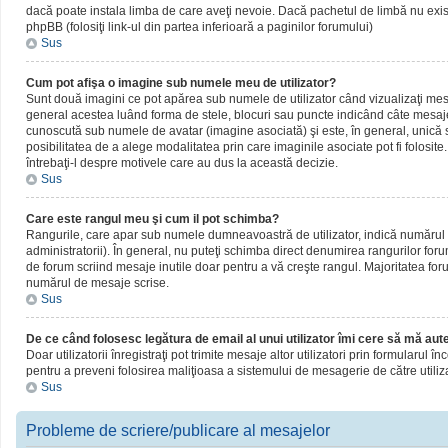
dacă poate instala limba de care aveţi nevoie. Dacă pachetul de limbă nu există,
phpBB (folosiţi link-ul din partea inferioară a paginilor forumului)
Sus
Cum pot afişa o imagine sub numele meu de utilizator?
Sunt două imagini ce pot apărea sub numele de utilizator când vizualizaţi mesaj
general acestea luând forma de stele, blocuri sau puncte indicând câte mesaje
cunoscută sub numele de avatar (imagine asociată) şi este, în general, unică sa
posibilitatea de a alege modalitatea prin care imaginile asociate pot fi folosite
întrebaţi-l despre motivele care au dus la această decizie.
Sus
Care este rangul meu şi cum il pot schimba?
Rangurile, care apar sub numele dumneavoastră de utilizator, indică numărul de
administratorii). În general, nu puteţi schimba direct denumirea rangurilor for
de forum scriind mesaje inutile doar pentru a vă creşte rangul. Majoritatea foru
numărul de mesaje scrise.
Sus
De ce când folosesc legătura de email al unui utilizator îmi cere să mă aute
Doar utilizatorii înregistraţi pot trimite mesaje altor utilizatori prin formularul
pentru a preveni folosirea maliţioasa a sistemului de mesagerie de către utiliz
Sus
Probleme de scriere/publicare al mesajelor