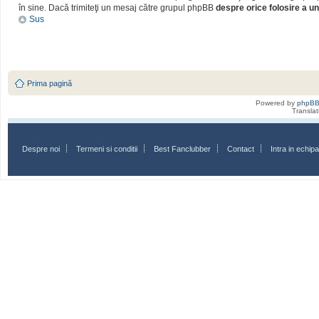
în sine. Dacă trimiteţi un mesaj către grupul phpBB
despre orice folosire a un
Sus
Prima pagină
Powered by
phpB
Transla
Despre noi
Termeni si conditii
Best Fanclubber
Contact
Intra in echi