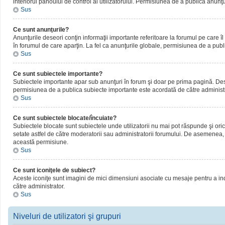
interiorul panoului de control al utilizatorului. Permisiunea de a publica anunţ
Sus
Ce sunt anunţurile?
Anunţurile deseori conţin informaţii importante referitoare la forumul pe care îl 
în forumul de care aparţin. La fel ca anunţurile globale, permisiunea de a publ
Sus
Ce sunt subiectele importante?
Subiectele importante apar sub anunţuri în forum şi doar pe prima pagină. Deseor
permisiunea de a publica subiecte importante este acordată de către administr
Sus
Ce sunt subiectele blocate/încuiate?
Subiectele blocate sunt subiectele unde utilizatorii nu mai pot răspunde şi oric
setate astfel de către moderatorii sau administratorii forumului. De asemenea, 
această permisiune.
Sus
Ce sunt iconiţele de subiect?
Aceste iconiţe sunt imagini de mici dimensiuni asociate cu mesaje pentru a ind
către administrator.
Sus
Niveluri de utilizatori şi grupuri