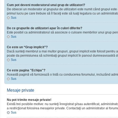
Cum pot deveni moderatorul unui grup de utilizatori?
De obiecei un moderator al grupului de utilizatori este numit când grupul este cr
primul lucru pe care trebuie să îl faceţi este să luaţi legatura cu un administrator
Sus
De ce grupurile de utilizatori apar în culori diferite?
Este posibil ca administratorul să asocieze o culoare membrilor unui grup pent
Sus
Ce este un “Grup implicit”?
Dacă sunteţi membrul a mai multor grupuri, grupul implicit este folosit pentru a
poate da permisiunea să schimbaţi grupul implicit în panoul dumneavoastră d
Sus
Ce este pagina "Echipa"?
Această pagină vă furnizează o listă cu conducerea forumului, incluzând admini
Sus
Mesaje private
Nu pot trimite mesaje private!
Există trei posibile motive: nu sunteţi înregistrat şi/sau autentificat, administra
a restricţionat folosirea mesajelor private. Contactaţi un administrator al forum
Sus