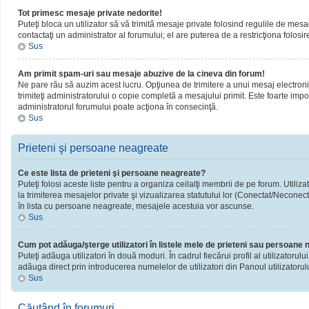
Tot primesc mesaje private nedorite!
Puteţi bloca un utilizator să vă trimită mesaje private folosind regulile de mesa
contactaţi un administrator al forumului; el are puterea de a restricţiona folosir
Sus
Am primit spam-uri sau mesaje abuzive de la cineva din forum!
Ne pare rău să auzim acest lucru. Opţiunea de trimitere a unui mesaj electronic 
trimiteţi administratorului o copie completă a mesajului primit. Este foarte impor
administratorul forumului poate acţiona în consecinţă.
Sus
Prieteni şi persoane neagreate
Ce este lista de prieteni şi persoane neagreate?
Puteţi folosi aceste liste pentru a organiza ceilalţi membrii de pe forum. Utiliza
la trimiterea mesajelor private şi vizualizarea statutului lor (Conectat/Neconect
în lista cu persoane neagreate, mesajele acestuia vor ascunse.
Sus
Cum pot adăuga/şterge utilizatori în listele mele de prieteni sau persoane
Puteţi adăuga utilizatori în două moduri. În cadrul fiecărui profil al utilizatorul
adăuga direct prin introducerea numelelor de utilizatori din Panoul utilizatorulu
Sus
Căutând în forumuri