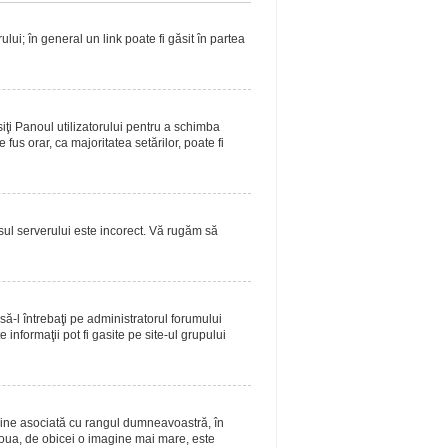
lui; în general un link poate fi găsit în partea
siţi Panoul utilizatorului pentru a schimba
fus orar, ca majoritatea setărilor, poate fi
asul serverului este incorect. Vă rugăm să
ă-l întrebaţi pe administratorul forumului
informaţii pot fi gasite pe site-ul grupului
magine asociată cu rangul dumneavoastră, în
doua, de obicei o imagine mai mare, este