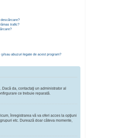
ru descărcare?
rămas trafic?
cărcare?
e şi/sau abuzuri legate de acest program?
a. Dacă da, contactaţi un administrator al
onfirgurare ce trebuie reparată.
cum, înregistrarea vă va oferi acces la opţiuni
a în grupuri etc. Durează doar câteva momente,