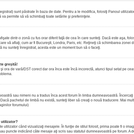
istrat) sunt păstrate în baza de date. Pentru a le modifica, folosiţi Panoul utilizatoru
 va permite să vă schimbaţi toate setările şi preferinţele.
ate dintr-o zonă cu fus orar diferit faţă de cea în care sunteţi. Dacă este aşa, folo
are vă aflaţi, cum ar fi Bucureşti, Londra, Paris, etc. Reţineţi că schimbarea zonei de 
acă nu sunteţi înregistrat, acesta este un moment bun să o faceţi.
te greşită!
r şi ora de vară/DST corect dar ora înca este încă incorectă, atunci tipul setat pe ce
roblema.
voastră sau nimeni nu a tradus înca acest forum în limba dumneavoastră. Încercaţi s
acă pachetul de limbă nu există, sunteţi liber să creaţi o nouă traducere. Mai multe 
aginilor forumului)
utilizator?
tilizator când vizualizaţi mesajele. În funţie de stilul folosit, prima poate fi o i
 sau puncte indicând câte mesaje aţi scris sau statutul dumneavoastră pe forum. A 