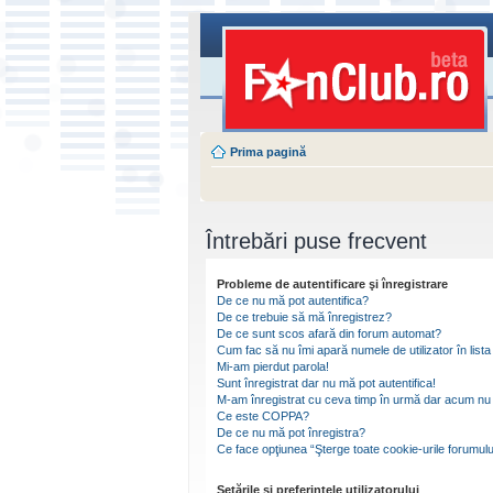
Prima pagină
Întrebări puse frecvent
Probleme de autentificare şi înregistrare
De ce nu mă pot autentifica?
De ce trebuie să mă înregistrez?
De ce sunt scos afară din forum automat?
Cum fac să nu îmi apară numele de utilizator în lista 
Mi-am pierdut parola!
Sunt înregistrat dar nu mă pot autentifica!
M-am înregistrat cu ceva timp în urmă dar acum nu 
Ce este COPPA?
De ce nu mă pot înregistra?
Ce face opţiunea “Şterge toate cookie-urile forumulu
Setările şi preferinţele utilizatorului