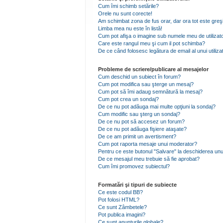
Cum îmi schimb setările?
Orele nu sunt corecte!
Am schimbat zona de fus orar, dar ora tot este greşi
Limba mea nu este în listă!
Cum pot afişa o imagine sub numele meu de utilizat
Care este rangul meu şi cum il pot schimba?
De ce când folosesc legătura de email al unui utiliza
Probleme de scriere/publicare al mesajelor
Cum deschid un subiect în forum?
Cum pot modifica sau şterge un mesaj?
Cum pot să îmi adaug semnătură la mesaj?
Cum pot crea un sondaj?
De ce nu pot adăuga mai multe opţiuni la sondaj?
Cum modific sau şterg un sondaj?
De ce nu pot să accesez un forum?
De ce nu pot adăuga fişiere ataşate?
De ce am primit un avertisment?
Cum pot raporta mesaje unui moderator?
Pentru ce este butonul "Salvare" la deschiderea unu
De ce mesajul meu trebuie să fie aprobat?
Cum îmi promovez subiectul?
Formatări şi tipuri de subiecte
Ce este codul BB?
Pot folosi HTML?
Ce sunt Zâmbetele?
Pot publica imagini?
Ce sunt anunţurile globale?