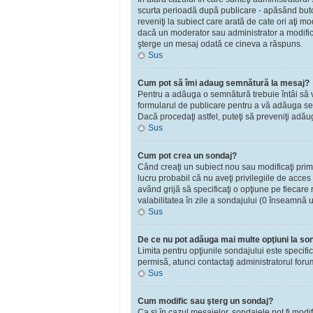
scurta perioadă după publicare - apăsând bu
reveniţi la subiect care arată de cate ori aţi 
dacă un moderator sau administrator a modificat
şterge un mesaj odată ce cineva a răspuns.
Sus
Cum pot să îmi adaug semnătură la mesaj?
Pentru a adăuga o semnătură trebuie întâi să vă
formularul de publicare pentru a vă adăuga se
Dacă procedaţi astfel, puteţi să preveniţi adă
Sus
Cum pot crea un sondaj?
Când creaţi un subiect nou sau modificaţi primu
lucru probabil că nu aveţi privilegiile de acce
având grijă să specificaţi o opţiune pe fiecare r
valabilitatea în zile a sondajului (0 înseamnă 
Sus
De ce nu pot adăuga mai multe opţiuni la so
Limita pentru opţiunile sondajului este specifi
permisă, atunci contactaţi administratorul foru
Sus
Cum modific sau şterg un sondaj?
Ca şi în cazul mesajelor, sondajele pot fi modi