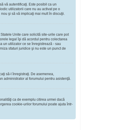
să vă autentificaţi. Este posibil ca un
dic utilizatorii care nu au activat pe o
ou şi să vă implicaţi mai mult în discuţii.
tatele Unite care solicită site-urile care pot
torele legal îşi dă acordul pentru colectarea
 un utilizator ce se înregistrează - sau
rniza sfaturi juridice şi nu este un punct de
rcaţi să-l înregistraţi. De asemenea,
i un administrator al forumului pentru asistenţă.
onalităţi ca de exemplu citirea urmei dacă
rgerea cookie-urilor forumului poate ajuta într-