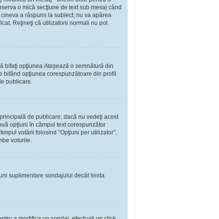
observa o mică secţiune de text sub mesaj când
ă cineva a răspuns la subiect; nu va apărea
t. Reţineţi că utilizatorii normali nu pot
ă bifaţi opţiunea
Ataşează o semnătură
din
 bifând opţiunea corespunzătoare din profil.
de publicare.
rincipală de publicare; dacă nu vedeţi acest
 două opţiuni în câmpul text corespunzător
impul votării folosind “Opţiuni per utilizator”,
mbe voturile.
iuni suplimentare sondajului decât limita
ntru a modifica un sondaj, efectuaţi un click