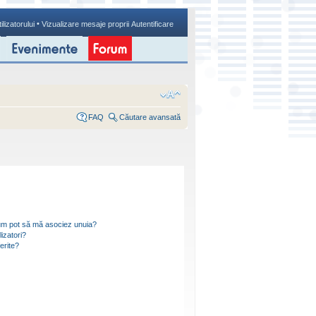
•
ilizatorului
Vizualizare mesaje proprii
Autentificare
FAQ
Căutare avansată
i cum pot să mă asociez unuia?
izatori?
ferite?