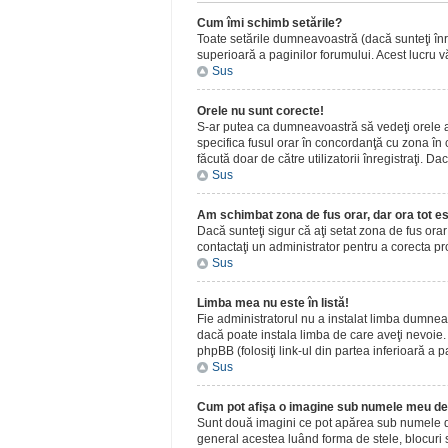
Cum îmi schimb setările?
Toate setările dumneavoastră (dacă sunteţi înreg
superioară a paginilor forumului. Acest lucru vă
Sus
Orele nu sunt corecte!
S-ar putea ca dumneavoastră să vedeţi orele afiş
specifica fusul orar în concordanţă cu zona în c
făcută doar de către utilizatorii înregistraţi. D
Sus
Am schimbat zona de fus orar, dar ora tot es
Dacă sunteţi sigur că aţi setat zona de fus ora
contactaţi un administrator pentru a corecta p
Sus
Limba mea nu este în listă!
Fie administratorul nu a instalat limba dumnea
dacă poate instala limba de care aveţi nevoie. D
phpBB (folosiţi link-ul din partea inferioară a p
Sus
Cum pot afişa o imagine sub numele meu de 
Sunt două imagini ce pot apărea sub numele de u
general acestea luând forma de stele, blocuri