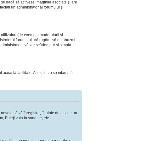
ide dacă să activeze imaginile asociate şi are
tactaţi un administrator al forumului şi
utilizatori (de exemplu moderatorii şi
nistratorul forumului. Vă rugăm, să nu abuzaţi
 administratorii vă vor scădea pur şi simplu
at această facilitate. Acest lucru se întamplă
 nevoie să vă înregistraţi înainte de a scrie un
m, Puteţi vota în sondaje, etc.
ţi modifica un mesaj - uneori doar pentru o