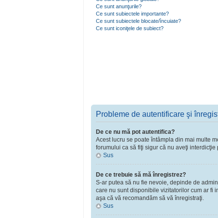
Ce sunt anunţurile?
Ce sunt subiectele importante?
Ce sunt subiectele blocate/încuiate?
Ce sunt iconiţele de subiect?
Probleme de autentificare şi înregis
De ce nu mă pot autentifica?
Acest lucru se poate întâmpla din mai multe moti
forumului ca să fiţi sigur că nu aveţi interdicţ
Sus
De ce trebuie să mă înregistrez?
S-ar putea să nu fie nevoie, depinde de adminst
care nu sunt disponibile vizitatorilor cum ar fi
aşa că vă recomandăm să vă înregistraţi.
Sus