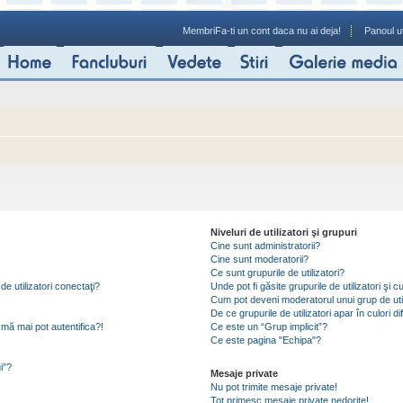
Membri
Fa-ti un cont daca nu ai deja!
Panoul ut
Niveluri de utilizatori şi grupuri
Cine sunt administratorii?
Cine sunt moderatorii?
Ce sunt grupurile de utilizatori?
de utilizatori conectaţi?
Unde pot fi găsite grupurile de utilizatori ş
Cum pot deveni moderatorul unui grup de util
De ce grupurile de utilizatori apar în culori di
mă mai pot autentifica?!
Ce este un “Grup implicit”?
Ce este pagina "Echipa"?
i”?
Mesaje private
Nu pot trimite mesaje private!
Tot primesc mesaje private nedorite!