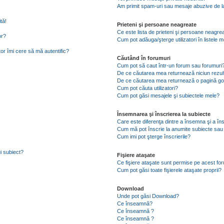
Am primit spam-uri sau mesaje abuzive de la
tă!
Prieteni şi persoane neagreate
Ce este lista de prieteni şi persoane neagre
or?
Cum pot adăuga/şterge utilizatori în listele
tor îmi cere să mă autentific?
Căutând în forumuri
Cum pot să caut într-un forum sau forumuri
De ce căutarea mea returnează niciun rezul
De ce căutarea mea returnează o pagină go
Cum pot căuta utilizatori?
Cum pot găsi mesajele şi subiectele mele?
Însemnarea şi înscrierea la subiecte
Care este diferenţa dintre a însemna şi a în
Cum mă pot înscrie la anumite subiecte sau
Cum imi pot şterge înscrierile?
i subiect?
Fişiere ataşate
Ce fişiere ataşate sunt permise pe acest fo
Cum pot găsi toate fişierele ataşate proprii?
Download
Unde pot găsi Download?
Ce înseamnă?
Ce înseamnă ?
Ce înseamnă ?