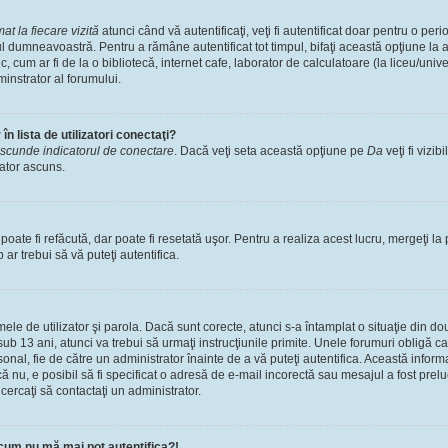
t la fiecare vizită
atunci când vă autentificaţi, veţi fi autentificat doar pentru o pe
l dumneavoastră. Pentru a rămâne autentificat tot timpul, bifaţi această opţiune la 
, cum ar fi de la o bibliotecă, internet cafe, laborator de calculatoare (la liceu/univ
instrator al forumului.
n lista de utilizatori conectaţi?
scunde indicatorul de conectare
. Dacă veţi seta această opţiune pe
Da
veţi fi vizib
zator ascuns.
ate fi refăcută, dar poate fi resetată uşor. Pentru a realiza acest lucru, mergeţi la 
p ar trebui să vă puteţi autentifica.
numele de utilizator şi parola. Dacă sunt corecte, atunci s-a întamplat o situaţie din 
ub 13 ani, atunci va trebui să urmaţi instrucţiunile primite. Unele forumuri obligă ca uti
nal, fie de către un administrator înainte de a vă puteţi autentifica. Această informa
că nu, e posibil să fi specificat o adresă de e-mail incorectă sau mesajul a fost prel
cercaţi să contactaţi un administrator.
cum nu mă mai pot autentifica?!