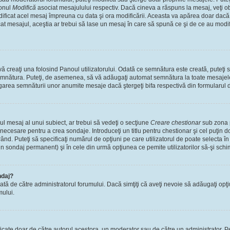
tonul
Modifică
asociat mesajulului respectiv. Dacă cineva a răspuns la mesaj, veţi 
modificat acel mesaj împreuna cu data şi ora modificării. Aceasta va apărea doar dac
 mesajul, aceştia ar trebui să lase un mesaj în care să spună ce şi de ce au modifica
 creaţi una folosind Panoul utilizatorului. Odată ce semnătura este creată, puteţi s
mnătura. Puteţi, de asemenea, să vă adăugaţi automat semnătura la toate mesajele
ugarea semnăturii unor anumite mesaje dacă ştergeţi bifa respectivă din formularul 
l mesaj al unui subiect, ar trebui să vedeţi o secţiune
Creare chestionar
sub zona p
s necesare pentru a crea sondaje. Introduceţi un titlu pentru chestionar şi cel puţin
ând. Puteţi să specificaţi numărul de opţiuni pe care utilizatorul de poate selecta în t
un sondaj permanent) şi în cele din urmă opţiunea ce pemite utilizatorilor să-şi schi
ndaj?
cată de către administratorul forumului. Dacă simţiţi că aveţi nevoie să adăugaţi opţ
mului.
ficate doar de către autorul acestora, un moderator sau de către un administrator. Pe