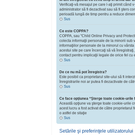
Verificaţi-vă mesajul pe care l-aţi primit când v
administrator să fi dezactivat sau să fi şters 
perioadă lungă de timp pentru a reduce dimensiu
Sus
Ce este COPPA?
COPPA, sau "Child Online Privacy and Protection 
colecta informaţii personale de la minorii sub v
informaţiilor personale de la minorul cu vârsta
acestui site pe care încercaţi să vă înregistraţ
contact pentru implicaţii legale de orice fel cu 
Sus
De ce nu mă pot înregistra?
Este posibil ca proprietarul site-ului să fi inte
înregistrarile noi ar putea fi dezactivate de căt
Sus
Ce face opţiunea “Şterge toate cookie-urile
Această opţiune va şterge toate cookie-urile c
acest lucru a fost activat de către proprietaru
o astfel de sitaţie
Sus
Setările şi preferinţele utilizatorului