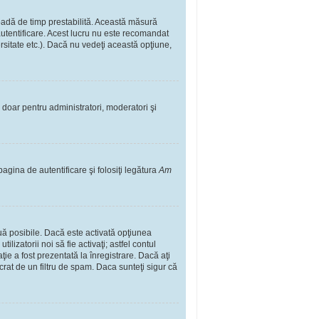
rioadă de timp prestabilită. Această măsură
autentificare. Acest lucru nu este recomandat
ersitate etc.). Dacă nu vedeţi această opţiune,
il doar pentru administratori, moderatori şi
pagina de autentificare şi folosiţi legătura
Am
două posibile. Dacă este activată opţiunea
lizatorii noi să fie activaţi; astfel contul
ţie a fost prezentată la înregistrare. Dacă aţi
ucrat de un filtru de spam. Daca sunteţi sigur că