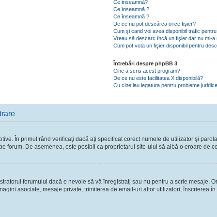
Ce înseamnă?
Ce înseamnă ?
Ce înseamnă ?
De ce nu pot descărca orice fişier?
Cum şi cand voi avea disponibil trafic pent
Vreau să descarc încă un fişier dar nu mi-a 
Cum pot vota un fişier disponibil pentru des
Întrebări despre phpBB 3
Cine a scris acest program?
De ce nu este facilitatea X disponibilă?
Cu cine iau legatura pentru probleme juridic
trare
ve. În primul rând verificaţi dacă aţi specificat corect numele de utilizator şi parol
ie pe forum. De asemenea, este posibil ca proprietarul site-ului să aibă o eroare de c
ratorul forumului dacă e nevoie să vă înregistraţi sau nu pentru a scrie mesaje. Ori
 imagini asociate, mesaje private, trimiterea de email-uri altor utilizatori, înscriere