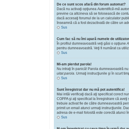
De ce sunt scos afară din forum automat?
Dacă nu activaţi opţiunea
Autentifică-mă automa
previne ca altcineva să se folosească de contu
dacă accesaţi forumul de la un calculator public
înseamnă că a fost dezactivată de către un adm
Sus
Cum fac să nu îmi apară numele de utilizator î
În profilul dumneavoastră veţi găsi o opţiune
A
pentru dumneavoastră. Veţi fi numărat ca utili
Sus
Mi-am pierdut parola!
Nu intraţi în panică! Parola dumneavoastră nu po
uitat parola
. Urmaţi instrucţiunile şi în scurt tim
Sus
Sunt înregistrat dar nu mă pot autentifica!
Mai intâi verificaţi dacă aţi specificat corect 
COPPA şi aţi specificat la înregistrare că aveţi s
trebuie activat fie de către dumneavoastră perso
primit un email atunci urmaţi instrucţiunile. Da
adresa de e-mail folosită este corectă atunci în
Sus
M-am înregistrat cu ceva timp în urmă dar a