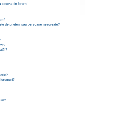
 cineva din forum!
ate?
 mele de prieteni sau persoane neagreate?
?
tat?
ală!?
scrie?
 forumuri?
rum?