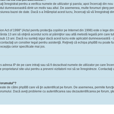
-aţi înregistrat pentru a verifica numele de utilizator şi parola; apoi încercaţi din nou 
contul dumneavoastră dintr-un motiv sau altul. De asemenea, multe forumuri şterg perio
nea bazei de date. Dacă s-a întâmplat acest lucru, încercaţi să vă înregistraţi din n
Act of 1998" (Actul penrtu protecţia copiilor pe Internet din 1998) este o lege din S
ârsta 13 ani să obţină acordul scris al părinţilor sau altă metodă legală prin care tu
 sub 13 ani. Dacă nu sunteţi sigur dacă acest lucru este aplicabil dumneavoastră - ca
i, contactaţi un consilier legal pentru asistenţă. Reţineţi că echipa phpBB nu poate fu
excepţia celor specificate mai jos.
rzis adresa IP de pe care intraţi sau să fi dezactivat numele de utilizator pe care înce
re proprietarul site-ului pentru a preveni vizitatorii noi să se înregistreze. Contactaţ
 forumului”?
reate de către phpBB care vă ţin autentificat pe forum. De asemenea, permite funcţi
l forumului. Dacă aveţi probleme cu autentificarea sau dezautentificarea pe forum, şte