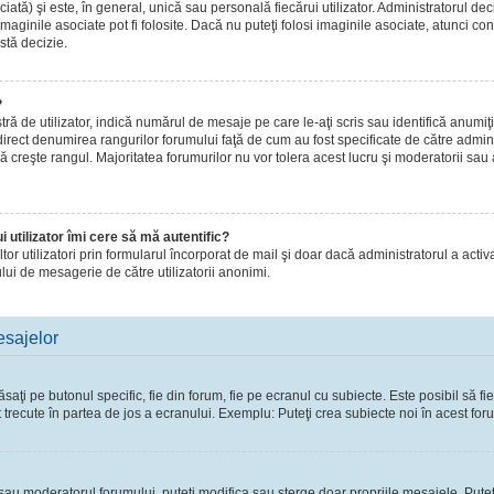
ă) şi este, în general, unică sau personală fiecărui utilizator. Administratorul dec
maginile asociate pot fi folosite. Dacă nu puteţi folosi imaginile asociate, atunci con
stă decizie.
?
de utilizator, indică numărul de mesaje pe care le-aţi scris sau identifică anumiţi 
 direct denumirea rangurilor forumului faţă de cum au fost specificate de către admi
ă creşte rangul. Majoritatea forumurilor nu vor tolera acest lucru şi moderatorii sau
 utilizator îmi cere să mă autentific?
 altor utilizatori prin formularul încorporat de mail şi doar dacă administratorul a activ
lui de mesagerie de către utilizatorii anonimi.
esajelor
ţi pe butonul specific, fie din forum, fie pe ecranul cu subiecte. Este posibil să fie
t trecute în partea de jos a ecranului. Exemplu: Puteţi crea subiecte noi în acest foru
l sau moderatorul forumului, puteţi modifica sau şterge doar propriile mesajele. Pute