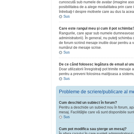
cunoscută sub numele de avatar (imagine asociat
posibilitatea de a alege modalitatea prin care i
întrebaţi-l despre motivele care au dus la acea
Sus
Care este rangul meu şi cum il pot schimba
Rangurile, care apar sub numele dumneavoastră 
administratorii). În general, nu puteţi schimba
de forum scriind mesaje inutile doar pentru a v
numărul de mesaje scrise.
Sus
De ce când folosesc legătura de email al unui
Doar utilizatorii înregistraţi pot trimite mesaje
pentru a preveni folosirea maliţioasa a sistemu
Sus
Probleme de scriere/publicare al m
Cum deschid un subiect în forum?
Pentru a deschide un subiect nou în forum, apăsa
mesaj. Facilităţile care vă sunt disponibile sun
Sus
Cum pot modifica sau şterge un mesaj?
În afara cazului în care sunteţi administratoru