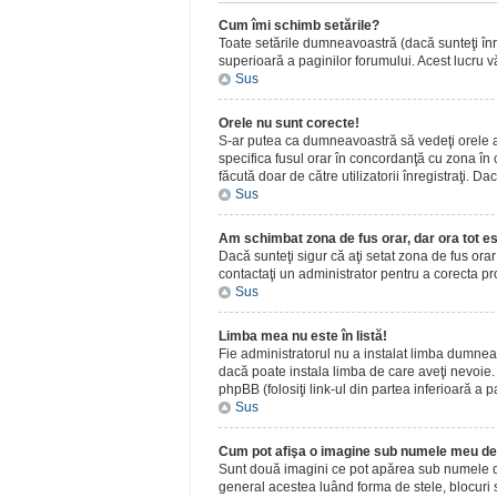
Cum îmi schimb setările?
Toate setările dumneavoastră (dacă sunteţi înreg
superioară a paginilor forumului. Acest lucru vă
Sus
Orele nu sunt corecte!
S-ar putea ca dumneavoastră să vedeţi orele afiş
specifica fusul orar în concordanţă cu zona în c
făcută doar de către utilizatorii înregistraţi. D
Sus
Am schimbat zona de fus orar, dar ora tot es
Dacă sunteţi sigur că aţi setat zona de fus ora
contactaţi un administrator pentru a corecta p
Sus
Limba mea nu este în listă!
Fie administratorul nu a instalat limba dumnea
dacă poate instala limba de care aveţi nevoie. D
phpBB (folosiţi link-ul din partea inferioară a p
Sus
Cum pot afişa o imagine sub numele meu de 
Sunt două imagini ce pot apărea sub numele de u
general acestea luând forma de stele, blocuri