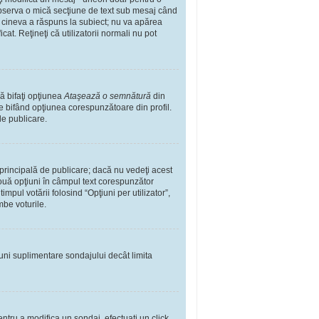
observa o mică secţiune de text sub mesaj când
ă cineva a răspuns la subiect; nu va apărea
t. Reţineţi că utilizatorii normali nu pot
ă bifaţi opţiunea
Ataşează o semnătură
din
 bifând opţiunea corespunzătoare din profil.
de publicare.
rincipală de publicare; dacă nu vedeţi acest
 două opţiuni în câmpul text corespunzător
impul votării folosind “Opţiuni per utilizator”,
mbe voturile.
iuni suplimentare sondajului decât limita
ntru a modifica un sondaj, efectuaţi un click