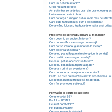
Cum îmi schimb setările?
Orele nu sunt corecte!
Am schimbat zona de fus orar, dar ora tot este greşi
Limba mea nu este în listă!
Cum pot afişa o imagine sub numele meu de utilizat
Care este rangul meu şi cum il pot schimba?
De ce când folosesc legătura de email al unui utiliza
Probleme de scriere/publicare al mesajelor
Cum deschid un subiect în forum?
Cum pot modifica sau şterge un mesaj?
Cum pot să îmi adaug semnătură la mesaj?
Cum pot crea un sondaj?
De ce nu pot adăuga mai multe opţiuni la sondaj?
Cum modific sau şterg un sondaj?
De ce nu pot să accesez un forum?
De ce nu pot adăuga fişiere ataşate?
De ce am primit un avertisment?
Cum pot raporta mesaje unui moderator?
Pentru ce este butonul "Salvare" la deschiderea unu
De ce mesajul meu trebuie să fie aprobat?
Cum îmi promovez subiectul?
Formatări şi tipuri de subiecte
Ce este codul BB?
Pot folosi HTML?
Ce sunt Zâmbetele?
Pot publica imagini?
Ce sunt anunţurile globale?