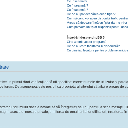
Ce înseamnă?
Ce înseamnă ?
Ce înseamnă ?
De ce nu pot descărca orice fişier?
Cum şi cand voi avea disponibil trafic pent
Vreau să descarc încă un fişier dar nu mi-a 
Cum pot vota un fişier disponibil pentru des
Întrebări despre phpBB 3
Cine a scris acest program?
De ce nu este facilitatea X disponibilă?
Cu cine iau legatura pentru probleme juridic
trare
ve. În primul rând verificaţi dacă aţi specificat corect numele de utilizator şi parol
ie pe forum. De asemenea, este posibil ca proprietarul site-ului să aibă o eroare de c
ratorul forumului dacă e nevoie să vă înregistraţi sau nu pentru a scrie mesaje. Ori
 imagini asociate, mesaje private, trimiterea de email-uri altor utilizatori, înscriere