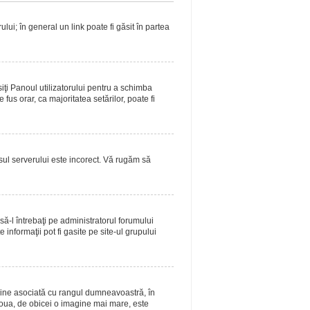
lui; în general un link poate fi găsit în partea
siţi Panoul utilizatorului pentru a schimba
fus orar, ca majoritatea setărilor, poate fi
asul serverului este incorect. Vă rugăm să
ă-l întrebaţi pe administratorul forumului
informaţii pot fi gasite pe site-ul grupului
magine asociată cu rangul dumneavoastră, în
doua, de obicei o imagine mai mare, este