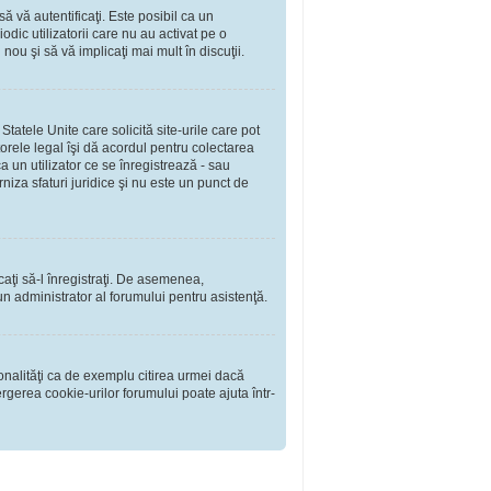
să vă autentificaţi. Este posibil ca un
dic utilizatorii care nu au activat pe o
ou şi să vă implicaţi mai mult în discuţii.
tatele Unite care solicită site-urile care pot
torele legal îşi dă acordul pentru colectarea
 un utilizator ce se înregistrează - sau
rniza sfaturi juridice şi nu este un punct de
rcaţi să-l înregistraţi. De asemenea,
i un administrator al forumului pentru asistenţă.
onalităţi ca de exemplu citirea urmei dacă
rgerea cookie-urilor forumului poate ajuta într-