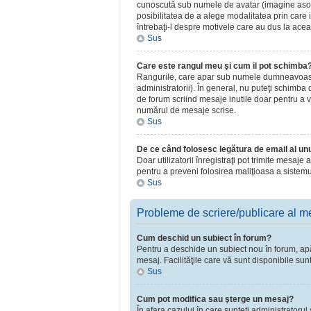
cunoscută sub numele de avatar (imagine asociat
posibilitatea de a alege modalitatea prin care i
întrebaţi-l despre motivele care au dus la acea
Sus
Care este rangul meu şi cum il pot schimba
Rangurile, care apar sub numele dumneavoastră 
administratorii). În general, nu puteţi schimba
de forum scriind mesaje inutile doar pentru a v
numărul de mesaje scrise.
Sus
De ce când folosesc legătura de email al unui
Doar utilizatorii înregistraţi pot trimite mesaje
pentru a preveni folosirea maliţioasa a sistemu
Sus
Probleme de scriere/publicare al m
Cum deschid un subiect în forum?
Pentru a deschide un subiect nou în forum, apăsa
mesaj. Facilităţile care vă sunt disponibile sun
Sus
Cum pot modifica sau şterge un mesaj?
În afara cazului în care sunteţi administratoru