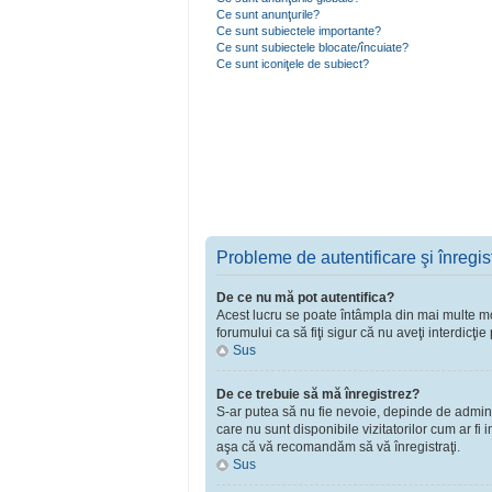
Ce sunt anunţurile?
Ce sunt subiectele importante?
Ce sunt subiectele blocate/încuiate?
Ce sunt iconiţele de subiect?
Probleme de autentificare şi înregis
De ce nu mă pot autentifica?
Acest lucru se poate întâmpla din mai multe moti
forumului ca să fiţi sigur că nu aveţi interdicţ
Sus
De ce trebuie să mă înregistrez?
S-ar putea să nu fie nevoie, depinde de adminst
care nu sunt disponibile vizitatorilor cum ar fi
aşa că vă recomandăm să vă înregistraţi.
Sus