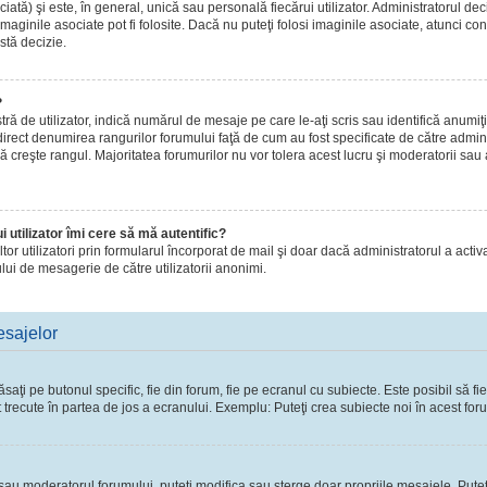
ă) şi este, în general, unică sau personală fiecărui utilizator. Administratorul dec
maginile asociate pot fi folosite. Dacă nu puteţi folosi imaginile asociate, atunci con
stă decizie.
?
de utilizator, indică numărul de mesaje pe care le-aţi scris sau identifică anumiţi 
 direct denumirea rangurilor forumului faţă de cum au fost specificate de către admi
ă creşte rangul. Majoritatea forumurilor nu vor tolera acest lucru şi moderatorii sau
 utilizator îmi cere să mă autentific?
 altor utilizatori prin formularul încorporat de mail şi doar dacă administratorul a activ
lui de mesagerie de către utilizatorii anonimi.
esajelor
ţi pe butonul specific, fie din forum, fie pe ecranul cu subiecte. Este posibil să fie
t trecute în partea de jos a ecranului. Exemplu: Puteţi crea subiecte noi în acest foru
l sau moderatorul forumului, puteţi modifica sau şterge doar propriile mesajele. Pute