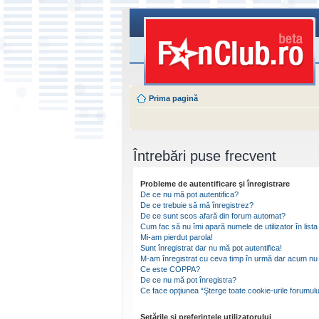
Prima pagină
Întrebări puse frecvent
Probleme de autentificare şi înregistrare
De ce nu mă pot autentifica?
De ce trebuie să mă înregistrez?
De ce sunt scos afară din forum automat?
Cum fac să nu îmi apară numele de utilizator în lista 
Mi-am pierdut parola!
Sunt înregistrat dar nu mă pot autentifica!
M-am înregistrat cu ceva timp în urmă dar acum nu 
Ce este COPPA?
De ce nu mă pot înregistra?
Ce face opţiunea “Şterge toate cookie-urile forumulu
Setările şi preferinţele utilizatorului