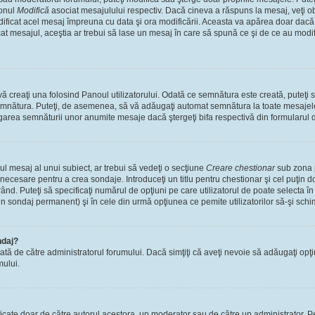
tonul
Modifică
asociat mesajulului respectiv. Dacă cineva a răspuns la mesaj, veţi 
modificat acel mesaj împreuna cu data şi ora modificării. Aceasta va apărea doar dac
 mesajul, aceştia ar trebui să lase un mesaj în care să spună ce şi de ce au modifica
 creaţi una folosind Panoul utilizatorului. Odată ce semnătura este creată, puteţi s
mnătura. Puteţi, de asemenea, să vă adăugaţi automat semnătura la toate mesajele
ugarea semnăturii unor anumite mesaje dacă ştergeţi bifa respectivă din formularul 
l mesaj al unui subiect, ar trebui să vedeţi o secţiune
Creare chestionar
sub zona p
s necesare pentru a crea sondaje. Introduceţi un titlu pentru chestionar şi cel puţin
ând. Puteţi să specificaţi numărul de opţiuni pe care utilizatorul de poate selecta în t
un sondaj permanent) şi în cele din urmă opţiunea ce pemite utilizatorilor să-şi schi
ndaj?
cată de către administratorul forumului. Dacă simţiţi că aveţi nevoie să adăugaţi opţ
mului.
ficate doar de către autorul acestora, un moderator sau de către un administrator. Pe