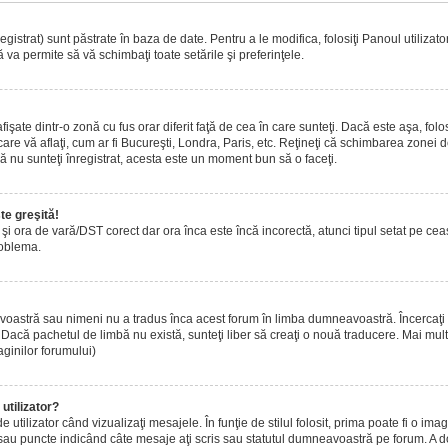
istrat) sunt păstrate în baza de date. Pentru a le modifica, folosiţi Panoul utilizatoru
 va permite să vă schimbaţi toate setările şi preferinţele.
ate dintr-o zonă cu fus orar diferit faţă de cea în care sunteţi. Dacă este aşa, folo
are vă aflaţi, cum ar fi Bucureşti, Londra, Paris, etc. Reţineţi că schimbarea zonei de 
acă nu sunteţi înregistrat, acesta este un moment bun să o faceţi.
te greşită!
r şi ora de vară/DST corect dar ora înca este încă incorectă, atunci tipul setat pe ce
roblema.
voastră sau nimeni nu a tradus înca acest forum în limba dumneavoastră. Încercaţi s
acă pachetul de limbă nu există, sunteţi liber să creaţi o nouă traducere. Mai multe 
aginilor forumului)
utilizator?
tilizator când vizualizaţi mesajele. În funţie de stilul folosit, prima poate fi o i
 sau puncte indicând câte mesaje aţi scris sau statutul dumneavoastră pe forum. A 