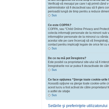
Verificaţi-vă mesajul pe care l-aţi primit când v
administrator să fi dezactivat sau să fi şters 
perioadă lungă de timp pentru a reduce dimensiu
Sus
Ce este COPPA?
COPPA, sau "Child Online Privacy and Protection 
colecta informaţii personale de la minorii sub v
informaţiilor personale de la minorul cu vârsta
acestui site pe care încercaţi să vă înregistraţ
contact pentru implicaţii legale de orice fel cu 
Sus
De ce nu mă pot înregistra?
Este posibil ca proprietarul site-ului să fi inte
înregistrarile noi ar putea fi dezactivate de căt
Sus
Ce face opţiunea “Şterge toate cookie-urile
Această opţiune va şterge toate cookie-urile c
acest lucru a fost activat de către proprietaru
o astfel de sitaţie
Sus
Setările şi preferinţele utilizatorului