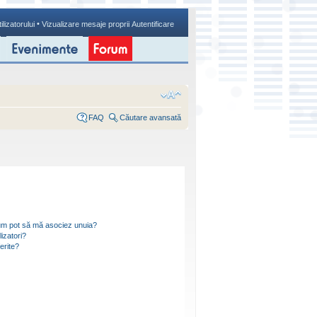
•
ilizatorului
Vizualizare mesaje proprii
Autentificare
FAQ
Căutare avansată
i cum pot să mă asociez unuia?
izatori?
ferite?