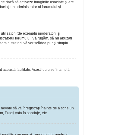
ide dacă să activeze imaginile asociate şi are
tactaţi un administrator al forumului şi
utilizatori (de exemplu moderatorii şi
nistratorul forumului. Vă rugăm, să nu abuzaţi
 administratorii vă vor scădea pur şi simplu
at această facilitate. Acest lucru se întamplă
 nevoie să vă înregistraţi înainte de a scrie un
m, Puteţi vota în sondaje, etc.
ţi modifica un mesaj - uneori doar pentru o