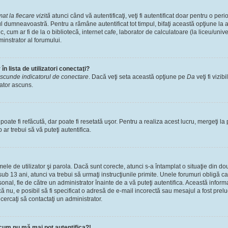
t la fiecare vizită
atunci când vă autentificaţi, veţi fi autentificat doar pentru o pe
l dumneavoastră. Pentru a rămâne autentificat tot timpul, bifaţi această opţiune la 
, cum ar fi de la o bibliotecă, internet cafe, laborator de calculatoare (la liceu/univ
instrator al forumului.
n lista de utilizatori conectaţi?
scunde indicatorul de conectare
. Dacă veţi seta această opţiune pe
Da
veţi fi vizib
zator ascuns.
ate fi refăcută, dar poate fi resetată uşor. Pentru a realiza acest lucru, mergeţi la 
p ar trebui să vă puteţi autentifica.
numele de utilizator şi parola. Dacă sunt corecte, atunci s-a întamplat o situaţie din 
ub 13 ani, atunci va trebui să urmaţi instrucţiunile primite. Unele forumuri obligă ca uti
nal, fie de către un administrator înainte de a vă puteţi autentifica. Această informa
că nu, e posibil să fi specificat o adresă de e-mail incorectă sau mesajul a fost prel
cercaţi să contactaţi un administrator.
cum nu mă mai pot autentifica?!