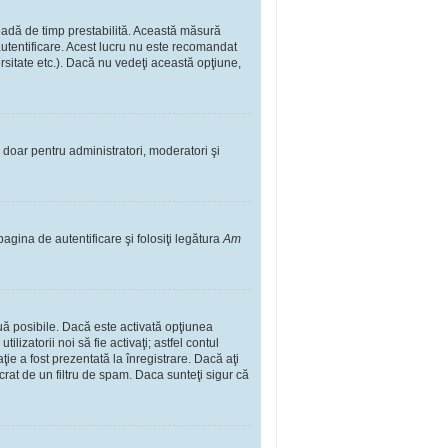
rioadă de timp prestabilită. Această măsură
autentificare. Acest lucru nu este recomandat
ersitate etc.). Dacă nu vedeţi această opţiune,
il doar pentru administratori, moderatori şi
pagina de autentificare şi folosiţi legătura
Am
două posibile. Dacă este activată opţiunea
lizatorii noi să fie activaţi; astfel contul
ţie a fost prezentată la înregistrare. Dacă aţi
ucrat de un filtru de spam. Daca sunteţi sigur că