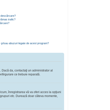
ru descărcare?
rămas trafic?
cărcare?
e şi/sau abuzuri legate de acest program?
a. Dacă da, contactaţi un administrator al
onfirgurare ce trebuie reparată.
cum, înregistrarea vă va oferi acces la opţiuni
a în grupuri etc. Durează doar câteva momente,