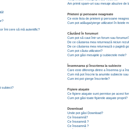
Am primit spam-uri sau mesaje abuzive de la
tă!
Prieteni şi persoane neagreate
Ce este lista de prieteni şi persoane neagre
or?
Cum pot adăuga/şterge utilizatori în listele
tor îmi cere să mă autentific?
Căutând în forumuri
Cum pot să caut într-un forum sau forumuri
De ce căutarea mea returnează niciun rezul
De ce căutarea mea returnează o pagină go
Cum pot căuta utilizatori?
Cum pot găsi mesajele şi subiectele mele?
Însemnarea şi înscrierea la subiecte
Care este diferenţa dintre a însemna şi a în
Cum mă pot înscrie la anumite subiecte sau
Cum imi pot şterge înscrierile?
i subiect?
Fişiere ataşate
Ce fişiere ataşate sunt permise pe acest fo
Cum pot găsi toate fişierele ataşate proprii?
Download
Unde pot găsi Download?
Ce înseamnă?
Ce înseamnă ?
Ce înseamnă ?