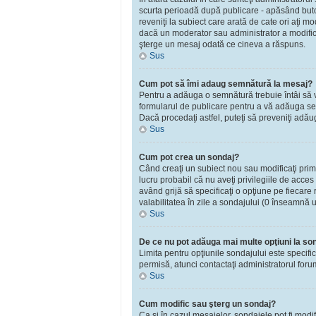
scurta perioadă după publicare - apăsând bu
reveniţi la subiect care arată de cate ori aţi 
dacă un moderator sau administrator a modificat
şterge un mesaj odată ce cineva a răspuns.
Sus
Cum pot să îmi adaug semnătură la mesaj?
Pentru a adăuga o semnătură trebuie întâi să vă
formularul de publicare pentru a vă adăuga se
Dacă procedaţi astfel, puteţi să preveniţi adă
Sus
Cum pot crea un sondaj?
Când creaţi un subiect nou sau modificaţi primu
lucru probabil că nu aveţi privilegiile de acce
având grijă să specificaţi o opţiune pe fiecare r
valabilitatea în zile a sondajului (0 înseamnă 
Sus
De ce nu pot adăuga mai multe opţiuni la so
Limita pentru opţiunile sondajului este specifi
permisă, atunci contactaţi administratorul foru
Sus
Cum modific sau şterg un sondaj?
Ca şi în cazul mesajelor, sondajele pot fi modi