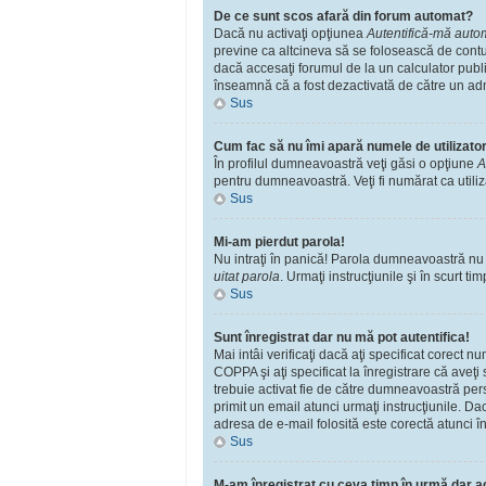
De ce sunt scos afară din forum automat?
Dacă nu activaţi opţiunea
Autentifică-mă automa
previne ca altcineva să se folosească de contu
dacă accesaţi forumul de la un calculator public
înseamnă că a fost dezactivată de către un adm
Sus
Cum fac să nu îmi apară numele de utilizator î
În profilul dumneavoastră veţi găsi o opţiune
A
pentru dumneavoastră. Veţi fi numărat ca utili
Sus
Mi-am pierdut parola!
Nu intraţi în panică! Parola dumneavoastră nu po
uitat parola
. Urmaţi instrucţiunile şi în scurt tim
Sus
Sunt înregistrat dar nu mă pot autentifica!
Mai intâi verificaţi dacă aţi specificat corect 
COPPA şi aţi specificat la înregistrare că aveţi s
trebuie activat fie de către dumneavoastră perso
primit un email atunci urmaţi instrucţiunile. Da
adresa de e-mail folosită este corectă atunci în
Sus
M-am înregistrat cu ceva timp în urmă dar a