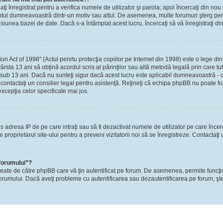
-aţi înregistrat pentru a verifica numele de utilizator şi parola; apoi încercaţi din nou 
contul dumneavoastră dintr-un motiv sau altul. De asemenea, multe forumuri şterg perio
nea bazei de date. Dacă s-a întâmplat acest lucru, încercaţi să vă înregistraţi din n
Act of 1998" (Actul penrtu protecţia copiilor pe Internet din 1998) este o lege din S
ârsta 13 ani să obţină acordul scris al părinţilor sau altă metodă legală prin care tu
 sub 13 ani. Dacă nu sunteţi sigur dacă acest lucru este aplicabil dumneavoastră - ca
i, contactaţi un consilier legal pentru asistenţă. Reţineţi că echipa phpBB nu poate fu
excepţia celor specificate mai jos.
rzis adresa IP de pe care intraţi sau să fi dezactivat numele de utilizator pe care înce
re proprietarul site-ului pentru a preveni vizitatorii noi să se înregistreze. Contactaţ
 forumului”?
reate de către phpBB care vă ţin autentificat pe forum. De asemenea, permite funcţi
l forumului. Dacă aveţi probleme cu autentificarea sau dezautentificarea pe forum, şte