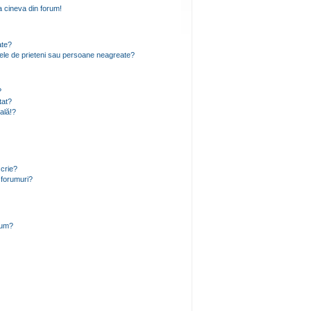
 cineva din forum!
ate?
 mele de prieteni sau persoane neagreate?
?
tat?
ală!?
scrie?
 forumuri?
rum?