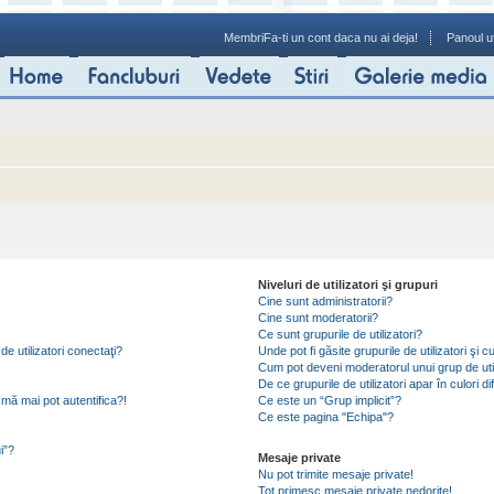
Membri
Fa-ti un cont daca nu ai deja!
Panoul ut
Niveluri de utilizatori şi grupuri
Cine sunt administratorii?
Cine sunt moderatorii?
Ce sunt grupurile de utilizatori?
de utilizatori conectaţi?
Unde pot fi găsite grupurile de utilizatori ş
Cum pot deveni moderatorul unui grup de util
De ce grupurile de utilizatori apar în culori di
mă mai pot autentifica?!
Ce este un “Grup implicit”?
Ce este pagina "Echipa"?
i”?
Mesaje private
Nu pot trimite mesaje private!
Tot primesc mesaje private nedorite!