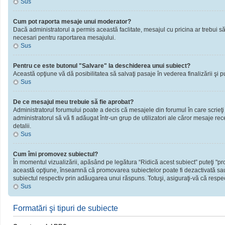
Sus
Cum pot raporta mesaje unui moderator?
Dacă administratorul a permis această faclitate, mesajul cu pricina ar trebui să
necesari pentru raportarea mesajului.
Sus
Pentru ce este butonul "Salvare" la deschiderea unui subiect?
Această opţiune vă dă posibilitatea să salvaţi pasaje în vederea finalizării şi publ
Sus
De ce mesajul meu trebuie să fie aprobat?
Administratorul forumului poate a decis că mesajele din forumul în care scrieţi
administratorul să vă fi adăugat într-un grup de utilizatori ale căror mesaje rec
detalii.
Sus
Cum îmi promovez subiectul?
În momentul vizualizării, apăsând pe legătura “Ridică acest subiect” puteţi "
această opţiune, înseamnă că promovarea subiectelor poate fi dezactivată sau
subiectul respectiv prin adăugarea unui răspuns. Totuşi, asiguraţi-vă că respect
Sus
Formatări şi tipuri de subiecte