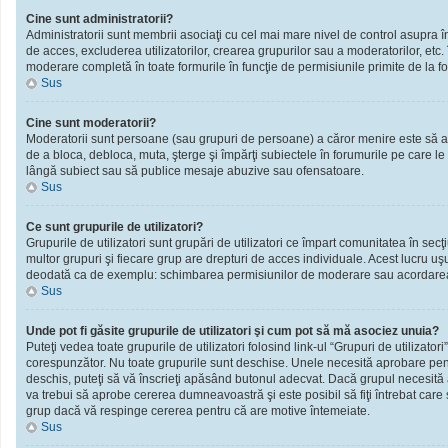
Cine sunt administratorii?
Administratorii sunt membrii asociaţi cu cel mai mare nivel de control asupra în
de acces, excluderea utilizatorilor, crearea grupurilor sau a moderatorilor, et
moderare completă în toate formurile în funcţie de permisiunile primite de la f
Sus
Cine sunt moderatorii?
Moderatorii sunt persoane (sau grupuri de persoane) a căror menire este să ai
de a bloca, debloca, muta, şterge şi împărţi subiectele în forumurile pe care le
lângă subiect sau să publice mesaje abuzive sau ofensatoare.
Sus
Ce sunt grupurile de utilizatori?
Grupurile de utilizatori sunt grupări de utilizatori ce împart comunitatea în secţ
multor grupuri şi fiecare grup are drepturi de acces individuale. Acest lucru u
deodată ca de exemplu: schimbarea permisiunilor de moderare sau acordarea ac
Sus
Unde pot fi găsite grupurile de utilizatori şi cum pot să mă asociez unuia?
Puteţi vedea toate grupurile de utilizatori folosind link-ul “Grupuri de utilizator
corespunzător. Nu toate grupurile sunt deschise. Unele necesită aprobare pentr
deschis, puteţi să vă înscrieţi apăsând butonul adecvat. Dacă grupul necesită
va trebui să aprobe cererea dumneavoastră şi este posibil să fiţi întrebat care
grup dacă vă respinge cererea pentru că are motive întemeiate.
Sus