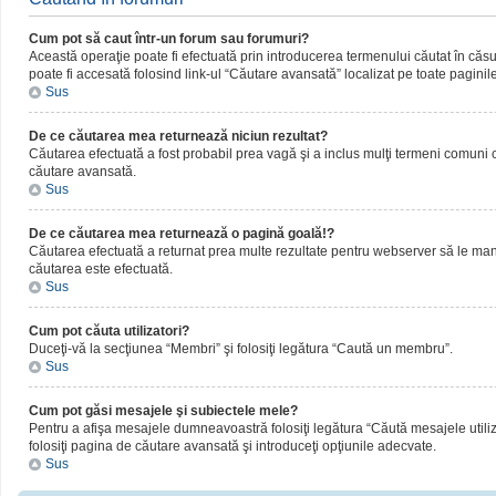
Cum pot să caut într-un forum sau forumuri?
Această operaţie poate fi efectuată prin introducerea termenului căutat în că
poate fi accesată folosind link-ul “Căutare avansată” localizat pe toate paginil
Sus
De ce căutarea mea returnează niciun rezultat?
Căutarea efectuată a fost probabil prea vagă şi a inclus mulţi termeni comuni ca
căutare avansată.
Sus
De ce căutarea mea returnează o pagină goală!?
Căutarea efectuată a returnat prea multe rezultate pentru webserver să le manipul
căutarea este efectuată.
Sus
Cum pot căuta utilizatori?
Duceţi-vă la secţiunea “Membri” şi folosiţi legătura “Caută un membru”.
Sus
Cum pot găsi mesajele şi subiectele mele?
Pentru a afişa mesajele dumneavoastră folosiţi legătura “Căută mesajele utilizat
folosiţi pagina de căutare avansată şi introduceţi opţiunile adecvate.
Sus