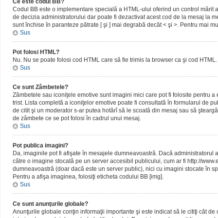
Ce este codul BB?
Codul BB este o implementare specială a HTML-ului oferind un control mărit al 
de decizia administratorului dar poate fi dezactivat acest cod de la mesaj la me
sunt închise în paranteze pătrate [ şi ] mai degrabă decât < şi >. Pentru mai mu
Sus
Pot folosi HTML?
Nu. Nu se poate folosi cod HTML care să fie trimis la browser ca şi cod HTML. 
Sus
Ce sunt Zâmbetele?
Zâmbetele sau iconiţele emotive sunt imagini mici care pot fi folosite pentru
trist. Lista completă a iconiţelor emotive poate fi consultată în formularul de p
de citit şi un moderator s-ar putea hotărî să le scoată din mesaj sau să ştearg
de zâmbete ce se pot folosi în cadrul unui mesaj.
Sus
Pot publica imagini?
Da, imaginile pot fi afişate în mesajele dumneavoastră. Dacă administratorul a pe
către o imagine stocată pe un server accesibil publicului, cum ar fi http://www
dumneavoastră (doar dacă este un server public), nici cu imagini stocate în spa
Pentru a afişa imaginea, folosiţi eticheta codului BB [img].
Sus
Ce sunt anunţurile globale?
Anunţurile globale conţin informaţii importante şi este indicat să le citiţi cât d