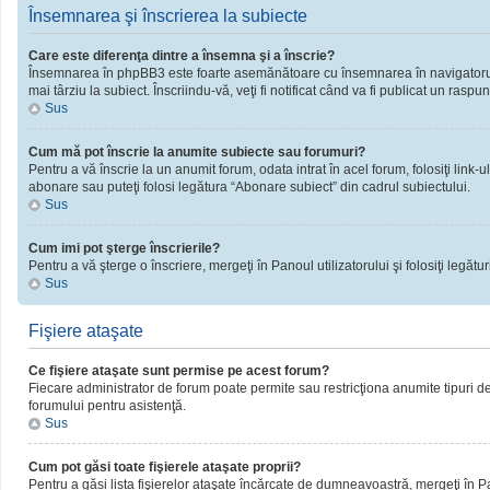
Însemnarea şi înscrierea la subiecte
Care este diferenţa dintre a însemna şi a înscrie?
Însemnarea în phpBB3 este foarte asemănătoare cu însemnarea în navigatorul 
mai târziu la subiect. Înscriindu-vă, veţi fi notificat când va fi publicat un rasp
Sus
Cum mă pot înscrie la anumite subiecte sau forumuri?
Pentru a vă înscrie la un anumit forum, odata intrat în acel forum, folosiţi link
abonare sau puteţi folosi legătura “Abonare subiect” din cadrul subiectului.
Sus
Cum imi pot şterge înscrierile?
Pentru a vă şterge o înscriere, mergeţi în Panoul utilizatorului şi folosiţi legături
Sus
Fişiere ataşate
Ce fişiere ataşate sunt permise pe acest forum?
Fiecare administrator de forum poate permite sau restricţiona anumite tipuri de 
forumului pentru asistenţă.
Sus
Cum pot găsi toate fişierele ataşate proprii?
Pentru a găsi lista fişierelor ataşate încărcate de dumneavoastră, mergeţi în Pano