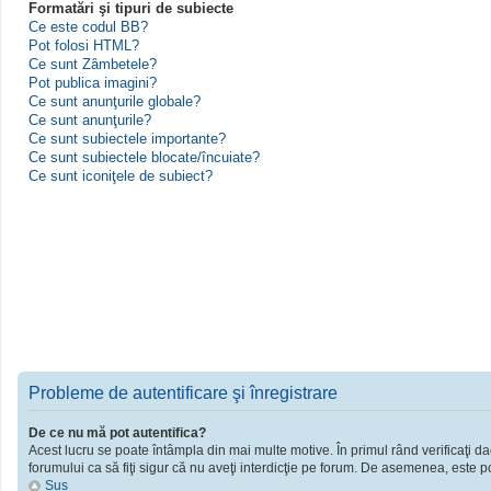
Formatări şi tipuri de subiecte
Ce este codul BB?
Pot folosi HTML?
Ce sunt Zâmbetele?
Pot publica imagini?
Ce sunt anunţurile globale?
Ce sunt anunţurile?
Ce sunt subiectele importante?
Ce sunt subiectele blocate/încuiate?
Ce sunt iconiţele de subiect?
Probleme de autentificare şi înregistrare
De ce nu mă pot autentifica?
Acest lucru se poate întâmpla din mai multe motive. În primul rând verificaţi dac
forumului ca să fiţi sigur că nu aveţi interdicţie pe forum. De asemenea, este po
Sus