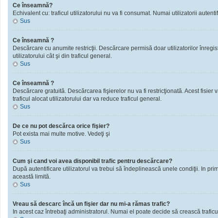
Ce înseamnă?
Echivalent cu: traficul utilizatorului nu va fi consumat. Numai utilizatorii autentif
Sus
Ce înseamnă ?
Descărcare cu anumite restricţii. Descărcare permisă doar utilizatorilor înregistra
utilizatorului cât şi din traficul general.
Sus
Ce înseamnă ?
Descărcare gratuită. Descărcarea fişierelor nu va fi restricţionată. Acest fisier 
traficul alocat utilizatorului dar va reduce traficul general.
Sus
De ce nu pot descărca orice fişier?
Pot exista mai multe motive. Vedeţi şi
Sus
Cum şi cand voi avea disponibil trafic pentru descărcare?
După autentificare utilizatorul va trebui să îndeplinească unele condiţii. In prim
această limită.
Sus
Vreau să descarc încă un fişier dar nu mi-a rămas trafic?
In acest caz întrebaţi administratorul. Numai el poate decide să crească traficu