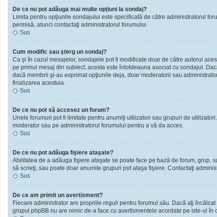
De ce nu pot adăuga mai multe opţiuni la sondaj?
Limita pentru opţiunile sondajului este specificată de către administratorul fo
permisă, atunci contactaţi administratorul forumului.
Sus
Cum modific sau şterg un sondaj?
Ca şi în cazul mesajelor, sondajele pot fi modificate doar de către autorul ace
pe primul mesaj din subiect; acesta este întotdeauna asociat cu sondajul. Dacă n
dacă membrii şi-au exprimat opţiunile deja, doar moderatorii sau administratori
finalizarea acestuia.
Sus
De ce nu pot să accesez un forum?
Unele forumuri pot fi limitate pentru anumiţi utilizatori sau grupuri de utilizato
moderator sau pe administratorul forumului pentru a vă da acces.
Sus
De ce nu pot adăuga fişiere ataşate?
Abilitatea de a adăuga fişiere ataşate se poate face pe bază de forum, grup, sau 
să scrieţi, sau poate doar anumite grupuri pot ataşa fişiere. Contactaţi administ
Sus
De ce am primit un avertisment?
Fiecare administrator are propriile reguli pentru forumul său. Dacă aţi încălcat
grupul phpBB nu are nimic de-a face cu avertismentele acordate pe site-ul în ca