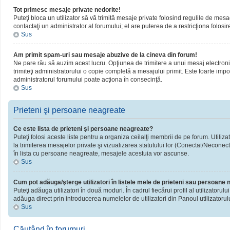
Tot primesc mesaje private nedorite!
Puteţi bloca un utilizator să vă trimită mesaje private folosind regulile de mesa
contactaţi un administrator al forumului; el are puterea de a restricţiona folosir
Sus
Am primit spam-uri sau mesaje abuzive de la cineva din forum!
Ne pare rău să auzim acest lucru. Opţiunea de trimitere a unui mesaj electronic 
trimiteţi administratorului o copie completă a mesajului primit. Este foarte impor
administratorul forumului poate acţiona în consecinţă.
Sus
Prieteni şi persoane neagreate
Ce este lista de prieteni şi persoane neagreate?
Puteţi folosi aceste liste pentru a organiza ceilalţi membrii de pe forum. Utiliza
la trimiterea mesajelor private şi vizualizarea statutului lor (Conectat/Neconect
în lista cu persoane neagreate, mesajele acestuia vor ascunse.
Sus
Cum pot adăuga/şterge utilizatori în listele mele de prieteni sau persoane
Puteţi adăuga utilizatori în două moduri. În cadrul fiecărui profil al utilizatorul
adăuga direct prin introducerea numelelor de utilizatori din Panoul utilizatorulu
Sus
Căutând în forumuri