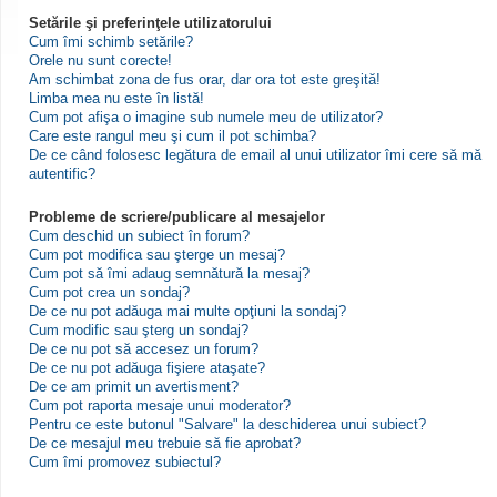
Setările şi preferinţele utilizatorului
Cum îmi schimb setările?
Orele nu sunt corecte!
Am schimbat zona de fus orar, dar ora tot este greşită!
Limba mea nu este în listă!
Cum pot afişa o imagine sub numele meu de utilizator?
Care este rangul meu şi cum il pot schimba?
De ce când folosesc legătura de email al unui utilizator îmi cere să mă
autentific?
Probleme de scriere/publicare al mesajelor
Cum deschid un subiect în forum?
Cum pot modifica sau şterge un mesaj?
Cum pot să îmi adaug semnătură la mesaj?
Cum pot crea un sondaj?
De ce nu pot adăuga mai multe opţiuni la sondaj?
Cum modific sau şterg un sondaj?
De ce nu pot să accesez un forum?
De ce nu pot adăuga fişiere ataşate?
De ce am primit un avertisment?
Cum pot raporta mesaje unui moderator?
Pentru ce este butonul "Salvare" la deschiderea unui subiect?
De ce mesajul meu trebuie să fie aprobat?
Cum îmi promovez subiectul?