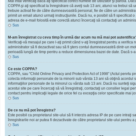
Mai intâi verificaţi dacă aţi specificat corect numele de utilizator şi parola. D
COPPA şi aţi specificat la înregistrare că aveţi sub 13 ani, atunci va trebui să urm
trebuie activat fie de către dumneavoastră personal, fie de către un administrato
primit un email atunci urmaţi instrucţiunile. Dacă nu, e posibil să fi specificat
adresa de e-mail folosită este corectă atunci încercaţi să contactaţi un administ
Sus
M-am înregistrat cu ceva timp în urmă dar acum nu mă mai pot autentifica
Verificaţi-vă mesajul pe care l-aţi primit când v-aţi înregistrat pentru a verifica 
administrator să fi dezactivat sau să fi şters contul dumneavoastră dintr-un mot
perioadă lungă de timp pentru a reduce dimensiunea bazei de date. Dacă s-a întâm
Sus
Ce este COPPA?
COPPA, sau "Child Online Privacy and Protection Act of 1998" (Actul penrtu prote
colecta informaţii personale de la minorii sub vârsta 13 ani să obţină acordul sc
informaţiilor personale de la minorul cu vârsta sub 13 ani. Dacă nu sunteţi sig
acestui site pe care încercaţi să vă înregistraţi, contactaţi un consilier legal p
contact pentru implicaţii legale de orice fel cu excepţia celor specificate mai jo
Sus
De ce nu mă pot înregistra?
Este posibil ca proprietarul site-ului să fi interzis adresa IP de pe care intraţi
înregistrarile noi ar putea fi dezactivate de către proprietarul site-ului pentru a
Sus