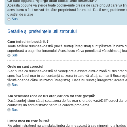
Ce face opţiunea “Şterge toate cookie-urile forumului”?
Această opţiune va şterge toate cookie-urile create de către phpBB care vă ţin
acest lucru a fost activat de către proprietarul forumului. Dacă aveţi probleme 
o astfel de sitaţie
Sus
Setările şi preferinţele utilizatorului
Cum îmi schimb setările?
Toate setările dumneavoastră (dacă sunteţi înregistrat) sunt păstrate în baza de d
superioară a paginilor forumului. Acest lucru vă va permite să vă schimbaţi toate
Sus
Orele nu sunt corecte!
S-ar putea ca dumneavoastră să vedeţi orele afişate dintr-o zonă cu fus orar dif
specifica fusul orar în concordanţă cu zona în care vă aflaţi, cum ar fi Bucureşti
făcută doar de către utilizatorii înregistraţi. Dacă nu sunteţi înregistrat, acest
Sus
Am schimbat zona de fus orar, dar ora tot este greşită!
Dacă sunteţi sigur că aţi setat zona de fus orar şi ora de vară/DST corect dar o
contactaţi un administrator pentru a corecta problema.
Sus
Limba mea nu este în listă!
Fie administratorul nu a instalat limba dumneavoastră sau nimeni nu a tradus î