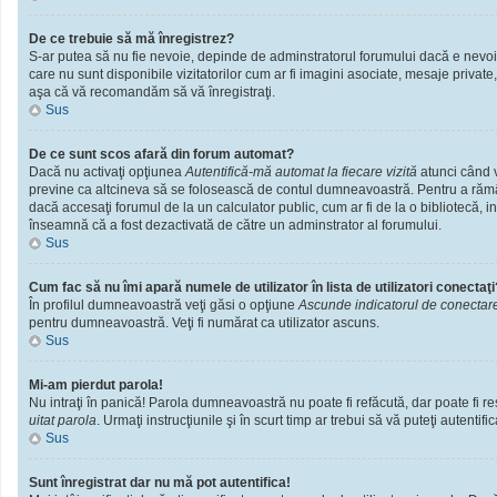
De ce trebuie să mă înregistrez?
S-ar putea să nu fie nevoie, depinde de adminstratorul forumului dacă e nevoie 
care nu sunt disponibile vizitatorilor cum ar fi imagini asociate, mesaje private
aşa că vă recomandăm să vă înregistraţi.
Sus
De ce sunt scos afară din forum automat?
Dacă nu activaţi opţiunea
Autentifică-mă automat la fiecare vizită
atunci când v
previne ca altcineva să se folosească de contul dumneavoastră. Pentru a rămâne
dacă accesaţi forumul de la un calculator public, cum ar fi de la o bibliotecă, i
înseamnă că a fost dezactivată de către un adminstrator al forumului.
Sus
Cum fac să nu îmi apară numele de utilizator în lista de utilizatori conectaţi
În profilul dumneavoastră veţi găsi o opţiune
Ascunde indicatorul de conectar
pentru dumneavoastră. Veţi fi numărat ca utilizator ascuns.
Sus
Mi-am pierdut parola!
Nu intraţi în panică! Parola dumneavoastră nu poate fi refăcută, dar poate fi res
uitat parola
. Urmaţi instrucţiunile şi în scurt timp ar trebui să vă puteţi autentific
Sus
Sunt înregistrat dar nu mă pot autentifica!