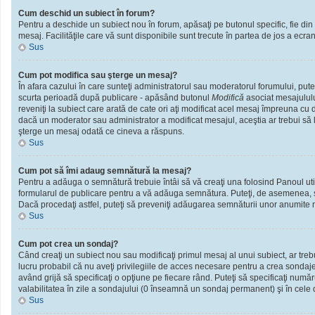
Cum deschid un subiect în forum?
Pentru a deschide un subiect nou în forum, apăsaţi pe butonul specific, fie din f
mesaj. Facilităţile care vă sunt disponibile sunt trecute în partea de jos a ecra
Sus
Cum pot modifica sau şterge un mesaj?
În afara cazului în care sunteţi administratorul sau moderatorul forumului, put
scurta perioadă după publicare - apăsând butonul
Modifică
asociat mesajululu
reveniţi la subiect care arată de cate ori aţi modificat acel mesaj împreuna cu
dacă un moderator sau administrator a modificat mesajul, aceştia ar trebui să l
şterge un mesaj odată ce cineva a răspuns.
Sus
Cum pot să îmi adaug semnătură la mesaj?
Pentru a adăuga o semnătură trebuie întâi să vă creaţi una folosind Panoul util
formularul de publicare pentru a vă adăuga semnătura. Puteţi, de asemenea, 
Dacă procedaţi astfel, puteţi să preveniţi adăugarea semnăturii unor anumite m
Sus
Cum pot crea un sondaj?
Când creaţi un subiect nou sau modificaţi primul mesaj al unui subiect, ar treb
lucru probabil că nu aveţi privilegiile de acces necesare pentru a crea sondaje.
având grijă să specificaţi o opţiune pe fiecare rând. Puteţi să specificaţi numărul
valabilitatea în zile a sondajului (0 înseamnă un sondaj permanent) şi în cele d
Sus