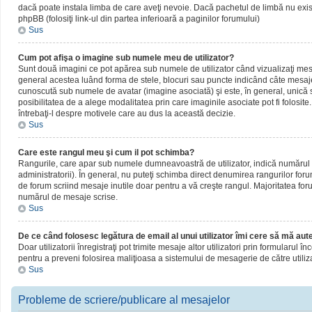
dacă poate instala limba de care aveţi nevoie. Dacă pachetul de limbă nu există,
phpBB (folosiţi link-ul din partea inferioară a paginilor forumului)
Sus
Cum pot afişa o imagine sub numele meu de utilizator?
Sunt două imagini ce pot apărea sub numele de utilizator când vizualizaţi mesaj
general acestea luând forma de stele, blocuri sau puncte indicând câte mesaje
cunoscută sub numele de avatar (imagine asociată) şi este, în general, unică sa
posibilitatea de a alege modalitatea prin care imaginile asociate pot fi folosite
întrebaţi-l despre motivele care au dus la această decizie.
Sus
Care este rangul meu şi cum il pot schimba?
Rangurile, care apar sub numele dumneavoastră de utilizator, indică numărul de
administratorii). În general, nu puteţi schimba direct denumirea rangurilor for
de forum scriind mesaje inutile doar pentru a vă creşte rangul. Majoritatea foru
numărul de mesaje scrise.
Sus
De ce când folosesc legătura de email al unui utilizator îmi cere să mă aute
Doar utilizatorii înregistraţi pot trimite mesaje altor utilizatori prin formularul
pentru a preveni folosirea maliţioasa a sistemului de mesagerie de către utiliz
Sus
Probleme de scriere/publicare al mesajelor