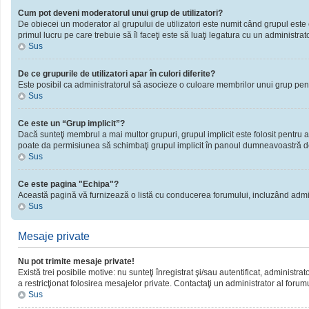
Cum pot deveni moderatorul unui grup de utilizatori?
De obiecei un moderator al grupului de utilizatori este numit când grupul este cr
primul lucru pe care trebuie să îl faceţi este să luaţi legatura cu un administrator
Sus
De ce grupurile de utilizatori apar în culori diferite?
Este posibil ca administratorul să asocieze o culoare membrilor unui grup pent
Sus
Ce este un “Grup implicit”?
Dacă sunteţi membrul a mai multor grupuri, grupul implicit este folosit pentru a
poate da permisiunea să schimbaţi grupul implicit în panoul dumneavoastră d
Sus
Ce este pagina "Echipa"?
Această pagină vă furnizează o listă cu conducerea forumului, incluzând admini
Sus
Mesaje private
Nu pot trimite mesaje private!
Există trei posibile motive: nu sunteţi înregistrat şi/sau autentificat, administra
a restricţionat folosirea mesajelor private. Contactaţi un administrator al forum
Sus