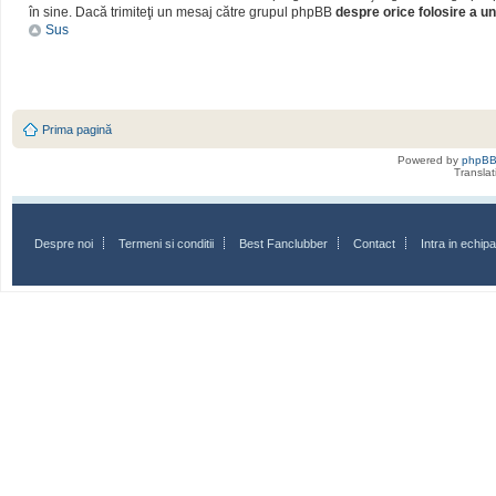
în sine. Dacă trimiteţi un mesaj către grupul phpBB
despre orice folosire a un
Sus
Prima pagină
Powered by
phpB
Transla
Despre noi
Termeni si conditii
Best Fanclubber
Contact
Intra in echi