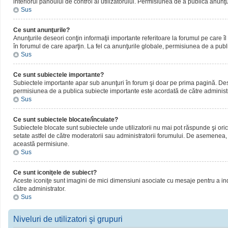
interiorul panoului de control al utilizatorului. Permisiunea de a publica anunţ
Sus
Ce sunt anunţurile?
Anunţurile deseori conţin informaţii importante referitoare la forumul pe care îl 
în forumul de care aparţin. La fel ca anunţurile globale, permisiunea de a publ
Sus
Ce sunt subiectele importante?
Subiectele importante apar sub anunţuri în forum şi doar pe prima pagină. Deseor
permisiunea de a publica subiecte importante este acordată de către administr
Sus
Ce sunt subiectele blocate/încuiate?
Subiectele blocate sunt subiectele unde utilizatorii nu mai pot răspunde şi oric
setate astfel de către moderatorii sau administratorii forumului. De asemenea, 
această permisiune.
Sus
Ce sunt iconiţele de subiect?
Aceste iconiţe sunt imagini de mici dimensiuni asociate cu mesaje pentru a ind
către administrator.
Sus
Niveluri de utilizatori şi grupuri