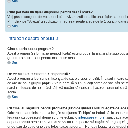
Sus
Cum pot vota un fişier disponibil pentru descărcare?
Veţi găsi o secţiune de vot atunci când vizualizaţi detaliile unui fişier sau unei 
Prin click pe "Voteză" un utilizator înregistrat poate alege de la 1 punct (foarte 
Sus
Întrebări despre phpBB 3
Cine a scris acest program?
Acest program (în forma sa nemodificată) este produs, lansat şi aflat sub copy
gratuit. Folosiţi link-ul pentru mai multe detalii.
Sus
De ce nu este facilitatea X disponibilă?
Acest program a fost scris şi licenţiat de către grupul phpBB. În cazul în care c
ce are de spus grupul phpBB. Vă rugăm să nu publicaţi cereri de facilităţi pe
sarcinile legate de noile facilităţi. Vă rugăm să consultaţi aceste forumuri şi să
acolo.
Sus
Cu cine iau legatura pentru probleme juridice şi/sau abuzuri legate de ac
Oricare din administratorii afişaţi în secţiunea “Echipa” ar trebui să fie un pun
legătura cu posesorul domeniului (efectuaţi o
interogare whois
) sau, dacă ace
departamentul pentru abuzuri al serviciului respectiv. Vă rugăm să reţineţi c
unde sau de către cine este folosit acest program. Nu luaţi legatura cu grupu