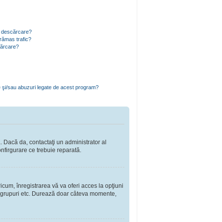
ru descărcare?
rămas trafic?
cărcare?
e şi/sau abuzuri legate de acest program?
a. Dacă da, contactaţi un administrator al
onfirgurare ce trebuie reparată.
cum, înregistrarea vă va oferi acces la opţiuni
a în grupuri etc. Durează doar câteva momente,