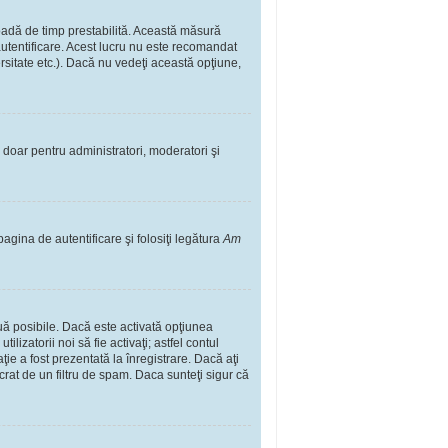
rioadă de timp prestabilită. Această măsură
autentificare. Acest lucru nu este recomandat
ersitate etc.). Dacă nu vedeţi această opţiune,
il doar pentru administratori, moderatori şi
pagina de autentificare şi folosiţi legătura
Am
două posibile. Dacă este activată opţiunea
lizatorii noi să fie activaţi; astfel contul
ţie a fost prezentată la înregistrare. Dacă aţi
ucrat de un filtru de spam. Daca sunteţi sigur că