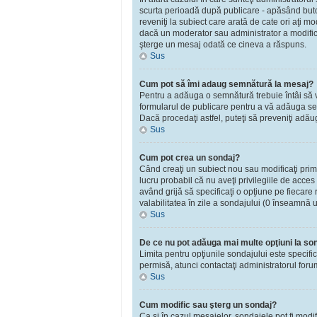
scurta perioadă după publicare - apăsând bu
reveniţi la subiect care arată de cate ori aţi 
dacă un moderator sau administrator a modificat
şterge un mesaj odată ce cineva a răspuns.
Sus
Cum pot să îmi adaug semnătură la mesaj?
Pentru a adăuga o semnătură trebuie întâi să vă
formularul de publicare pentru a vă adăuga se
Dacă procedaţi astfel, puteţi să preveniţi adă
Sus
Cum pot crea un sondaj?
Când creaţi un subiect nou sau modificaţi primu
lucru probabil că nu aveţi privilegiile de acce
având grijă să specificaţi o opţiune pe fiecare r
valabilitatea în zile a sondajului (0 înseamnă 
Sus
De ce nu pot adăuga mai multe opţiuni la so
Limita pentru opţiunile sondajului este specifi
permisă, atunci contactaţi administratorul foru
Sus
Cum modific sau şterg un sondaj?
Ca şi în cazul mesajelor, sondajele pot fi modi