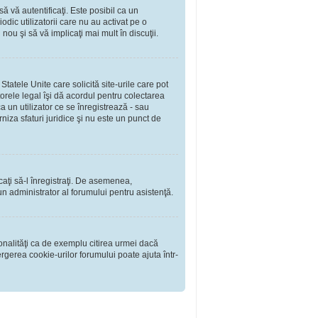
să vă autentificaţi. Este posibil ca un
dic utilizatorii care nu au activat pe o
ou şi să vă implicaţi mai mult în discuţii.
tatele Unite care solicită site-urile care pot
torele legal îşi dă acordul pentru colectarea
 un utilizator ce se înregistrează - sau
rniza sfaturi juridice şi nu este un punct de
rcaţi să-l înregistraţi. De asemenea,
i un administrator al forumului pentru asistenţă.
onalităţi ca de exemplu citirea urmei dacă
rgerea cookie-urilor forumului poate ajuta într-