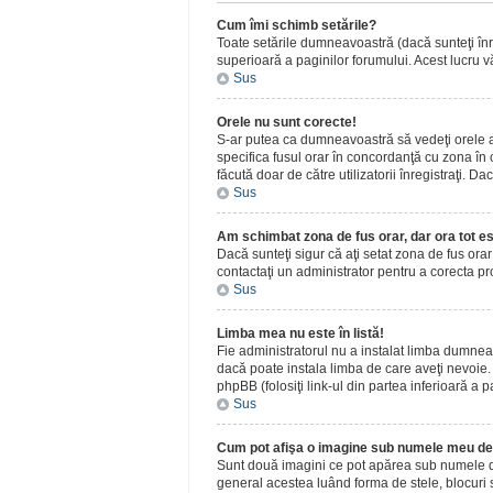
Cum îmi schimb setările?
Toate setările dumneavoastră (dacă sunteţi înreg
superioară a paginilor forumului. Acest lucru vă
Sus
Orele nu sunt corecte!
S-ar putea ca dumneavoastră să vedeţi orele afiş
specifica fusul orar în concordanţă cu zona în c
făcută doar de către utilizatorii înregistraţi. D
Sus
Am schimbat zona de fus orar, dar ora tot es
Dacă sunteţi sigur că aţi setat zona de fus ora
contactaţi un administrator pentru a corecta p
Sus
Limba mea nu este în listă!
Fie administratorul nu a instalat limba dumnea
dacă poate instala limba de care aveţi nevoie. D
phpBB (folosiţi link-ul din partea inferioară a p
Sus
Cum pot afişa o imagine sub numele meu de 
Sunt două imagini ce pot apărea sub numele de u
general acestea luând forma de stele, blocuri