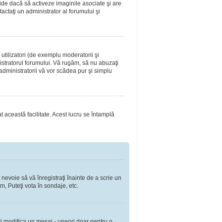
ide dacă să activeze imaginile asociate şi are
tactaţi un administrator al forumului şi
utilizatori (de exemplu moderatorii şi
nistratorul forumului. Vă rugăm, să nu abuzaţi
 administratorii vă vor scădea pur şi simplu
at această facilitate. Acest lucru se întamplă
 nevoie să vă înregistraţi înainte de a scrie un
m, Puteţi vota în sondaje, etc.
ţi modifica un mesaj - uneori doar pentru o