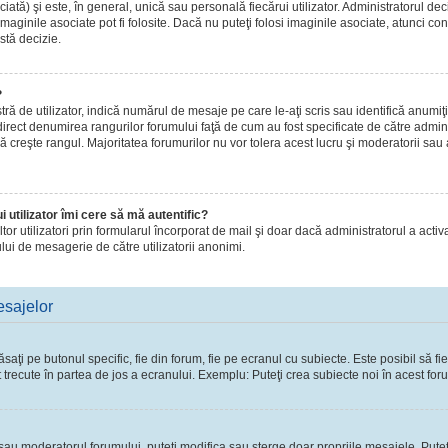
ă) şi este, în general, unică sau personală fiecărui utilizator. Administratorul dec
maginile asociate pot fi folosite. Dacă nu puteţi folosi imaginile asociate, atunci con
stă decizie.
?
de utilizator, indică numărul de mesaje pe care le-aţi scris sau identifică anumiţi 
 direct denumirea rangurilor forumului faţă de cum au fost specificate de către admi
ă creşte rangul. Majoritatea forumurilor nu vor tolera acest lucru şi moderatorii sau
 utilizator îmi cere să mă autentific?
 altor utilizatori prin formularul încorporat de mail şi doar dacă administratorul a activ
lui de mesagerie de către utilizatorii anonimi.
esajelor
ţi pe butonul specific, fie din forum, fie pe ecranul cu subiecte. Este posibil să fie
t trecute în partea de jos a ecranului. Exemplu: Puteţi crea subiecte noi în acest foru
l sau moderatorul forumului, puteţi modifica sau şterge doar propriile mesajele. Pute