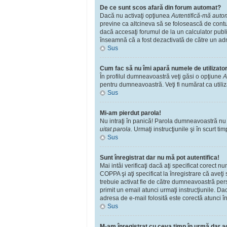
De ce sunt scos afară din forum automat?
Dacă nu activaţi opţiunea
Autentifică-mă automa
previne ca altcineva să se folosească de contu
dacă accesaţi forumul de la un calculator public
înseamnă că a fost dezactivată de către un adm
Sus
Cum fac să nu îmi apară numele de utilizator î
În profilul dumneavoastră veţi găsi o opţiune
A
pentru dumneavoastră. Veţi fi numărat ca utili
Sus
Mi-am pierdut parola!
Nu intraţi în panică! Parola dumneavoastră nu po
uitat parola
. Urmaţi instrucţiunile şi în scurt tim
Sus
Sunt înregistrat dar nu mă pot autentifica!
Mai intâi verificaţi dacă aţi specificat corect 
COPPA şi aţi specificat la înregistrare că aveţi s
trebuie activat fie de către dumneavoastră perso
primit un email atunci urmaţi instrucţiunile. Da
adresa de e-mail folosită este corectă atunci în
Sus
M-am înregistrat cu ceva timp în urmă dar a