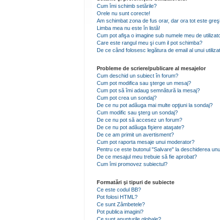
Cum îmi schimb setările?
Orele nu sunt corecte!
Am schimbat zona de fus orar, dar ora tot este greşi
Limba mea nu este în listă!
Cum pot afişa o imagine sub numele meu de utilizat
Care este rangul meu şi cum il pot schimba?
De ce când folosesc legătura de email al unui utiliza
Probleme de scriere/publicare al mesajelor
Cum deschid un subiect în forum?
Cum pot modifica sau şterge un mesaj?
Cum pot să îmi adaug semnătură la mesaj?
Cum pot crea un sondaj?
De ce nu pot adăuga mai multe opţiuni la sondaj?
Cum modific sau şterg un sondaj?
De ce nu pot să accesez un forum?
De ce nu pot adăuga fişiere ataşate?
De ce am primit un avertisment?
Cum pot raporta mesaje unui moderator?
Pentru ce este butonul "Salvare" la deschiderea unu
De ce mesajul meu trebuie să fie aprobat?
Cum îmi promovez subiectul?
Formatări şi tipuri de subiecte
Ce este codul BB?
Pot folosi HTML?
Ce sunt Zâmbetele?
Pot publica imagini?
Ce sunt anunţurile globale?