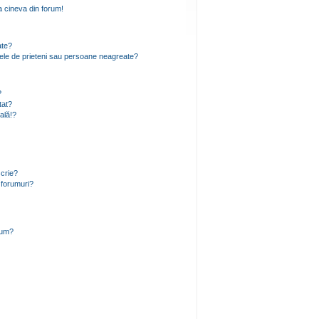
 cineva din forum!
ate?
 mele de prieteni sau persoane neagreate?
?
tat?
ală!?
scrie?
 forumuri?
rum?