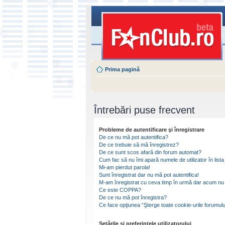
Prima pagină
Întrebări puse frecvent
Probleme de autentificare şi înregistrare
De ce nu mă pot autentifica?
De ce trebuie să mă înregistrez?
De ce sunt scos afară din forum automat?
Cum fac să nu îmi apară numele de utilizator în lista 
Mi-am pierdut parola!
Sunt înregistrat dar nu mă pot autentifica!
M-am înregistrat cu ceva timp în urmă dar acum nu 
Ce este COPPA?
De ce nu mă pot înregistra?
Ce face opţiunea “Şterge toate cookie-urile forumulu
Setările şi preferinţele utilizatorului