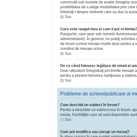
cunoscută sub numele de avatar (imagine asociat
posibilitatea de a alege modalitatea prin care i
întrebaţi-l despre motivele care au dus la acea
Sus
Care este rangul meu şi cum il pot schimba
Rangurile, care apar sub numele dumneavoastră 
administratorii). În general, nu puteţi schimba
de forum scriind mesaje inutile doar pentru a v
numărul de mesaje scrise.
Sus
De ce când folosesc legătura de email al unui
Doar utilizatorii înregistraţi pot trimite mesaje
pentru a preveni folosirea maliţioasa a sistemu
Sus
Probleme de scriere/publicare al m
Cum deschid un subiect în forum?
Pentru a deschide un subiect nou în forum, apăsa
mesaj. Facilităţile care vă sunt disponibile sun
Sus
Cum pot modifica sau şterge un mesaj?
În afara cazului în care sunteţi administratoru