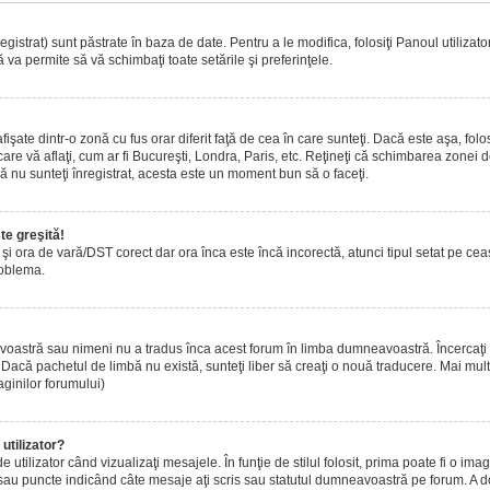
istrat) sunt păstrate în baza de date. Pentru a le modifica, folosiţi Panoul utilizatoru
 va permite să vă schimbaţi toate setările şi preferinţele.
ate dintr-o zonă cu fus orar diferit faţă de cea în care sunteţi. Dacă este aşa, folo
are vă aflaţi, cum ar fi Bucureşti, Londra, Paris, etc. Reţineţi că schimbarea zonei de 
acă nu sunteţi înregistrat, acesta este un moment bun să o faceţi.
te greşită!
r şi ora de vară/DST corect dar ora înca este încă incorectă, atunci tipul setat pe ce
roblema.
voastră sau nimeni nu a tradus înca acest forum în limba dumneavoastră. Încercaţi s
acă pachetul de limbă nu există, sunteţi liber să creaţi o nouă traducere. Mai multe 
aginilor forumului)
utilizator?
tilizator când vizualizaţi mesajele. În funţie de stilul folosit, prima poate fi o i
 sau puncte indicând câte mesaje aţi scris sau statutul dumneavoastră pe forum. A 