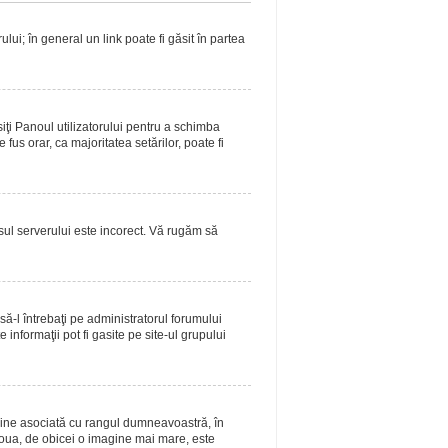
lui; în general un link poate fi găsit în partea
siţi Panoul utilizatorului pentru a schimba
fus orar, ca majoritatea setărilor, poate fi
asul serverului este incorect. Vă rugăm să
ă-l întrebaţi pe administratorul forumului
informaţii pot fi gasite pe site-ul grupului
magine asociată cu rangul dumneavoastră, în
doua, de obicei o imagine mai mare, este