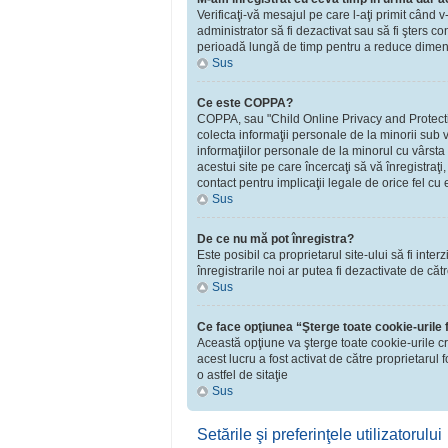
Verificaţi-vă mesajul pe care l-aţi primit când v
administrator să fi dezactivat sau să fi şters 
perioadă lungă de timp pentru a reduce dimensiu
Sus
Ce este COPPA?
COPPA, sau "Child Online Privacy and Protection 
colecta informaţii personale de la minorii sub v
informaţiilor personale de la minorul cu vârsta
acestui site pe care încercaţi să vă înregistraţ
contact pentru implicaţii legale de orice fel cu 
Sus
De ce nu mă pot înregistra?
Este posibil ca proprietarul site-ului să fi inte
înregistrarile noi ar putea fi dezactivate de căt
Sus
Ce face opţiunea “Şterge toate cookie-urile
Această opţiune va şterge toate cookie-urile c
acest lucru a fost activat de către proprietaru
o astfel de sitaţie
Sus
Setările şi preferinţele utilizatorului