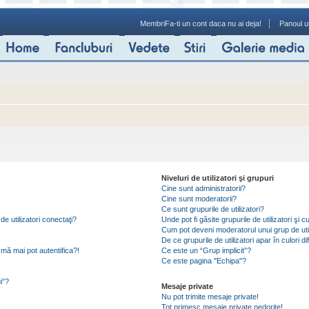
Membri
Fa-ti un cont daca nu ai deja!
Panoul ut
Niveluri de utilizatori şi grupuri
Cine sunt administratorii?
Cine sunt moderatorii?
Ce sunt grupurile de utilizatori?
de utilizatori conectaţi?
Unde pot fi găsite grupurile de utilizatori ş
Cum pot deveni moderatorul unui grup de util
De ce grupurile de utilizatori apar în culori di
mă mai pot autentifica?!
Ce este un “Grup implicit”?
Ce este pagina "Echipa"?
i”?
Mesaje private
Nu pot trimite mesaje private!
Tot primesc mesaje private nedorite!