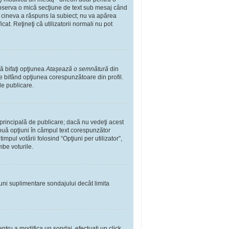
observa o mică secţiune de text sub mesaj când
ă cineva a răspuns la subiect; nu va apărea
t. Reţineţi că utilizatorii normali nu pot
ă bifaţi opţiunea
Ataşează o semnătură
din
 bifând opţiunea corespunzătoare din profil.
de publicare.
rincipală de publicare; dacă nu vedeţi acest
 două opţiuni în câmpul text corespunzător
impul votării folosind “Opţiuni per utilizator”,
mbe voturile.
iuni suplimentare sondajului decât limita
ntru a modifica un sondaj, efectuaţi un click