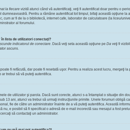
t la fiecare vizită
atunci când vă autentificaţi, veţi fi autentificat doar pentru o pe
l dumneavoastră. Pentru a rămâne autentificat tot timpul, bifaţi această opţiune la 
, cum ar fi de la o bibliotecă, internet cafe, laborator de calculatoare (la liceu/univ
instrator al forumului.
n lista de utilizatori conectaţi?
scunde indicatorul de conectare
. Dacă veţi seta această opţiune pe
Da
veţi fi vizib
zator ascuns.
ate fi refăcută, dar poate fi resetată uşor. Pentru a realiza acest lucru, mergeţi la 
p ar trebui să vă puteţi autentifica.
numele de utilizator şi parola. Dacă sunt corecte, atunci s-a întamplat o situaţie din 
ub 13 ani, atunci va trebui să urmaţi instrucţiunile primite. Unele forumuri obligă ca uti
nal, fie de către un administrator înainte de a vă puteţi autentifica. Această informa
că nu, e posibil să fi specificat o adresă de e-mail incorectă sau mesajul a fost prel
cercaţi să contactaţi un administrator.
cum nu mă mai pot autentifica?!