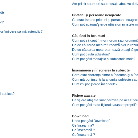
Am primit spam-uri sau mesaje abuzive de la
tă!
Prieteni şi persoane neagreate
Ce este lista de prieteni şi persoane neagre
or?
Cum pot adăuga/şterge utilizatori în listele
tor îmi cere să mă autentific?
Căutând în forumuri
Cum pot să caut într-un forum sau forumuri
De ce căutarea mea returnează niciun rezul
De ce căutarea mea returnează o pagină go
Cum pot căuta utilizatori?
Cum pot găsi mesajele şi subiectele mele?
Însemnarea şi înscrierea la subiecte
Care este diferenţa dintre a însemna şi a în
Cum mă pot înscrie la anumite subiecte sau
Cum imi pot şterge înscrierile?
i subiect?
Fişiere ataşate
Ce fişiere ataşate sunt permise pe acest fo
Cum pot găsi toate fişierele ataşate proprii?
Download
Unde pot găsi Download?
Ce înseamnă?
Ce înseamnă ?
Ce înseamnă ?