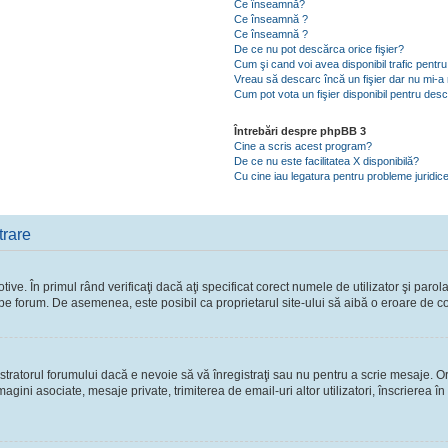
Ce înseamnă?
Ce înseamnă ?
Ce înseamnă ?
De ce nu pot descărca orice fişier?
Cum şi cand voi avea disponibil trafic pent
Vreau să descarc încă un fişier dar nu mi-a 
Cum pot vota un fişier disponibil pentru des
Întrebări despre phpBB 3
Cine a scris acest program?
De ce nu este facilitatea X disponibilă?
Cu cine iau legatura pentru probleme juridic
trare
ve. În primul rând verificaţi dacă aţi specificat corect numele de utilizator şi parol
ie pe forum. De asemenea, este posibil ca proprietarul site-ului să aibă o eroare de c
ratorul forumului dacă e nevoie să vă înregistraţi sau nu pentru a scrie mesaje. Ori
 imagini asociate, mesaje private, trimiterea de email-uri altor utilizatori, înscriere