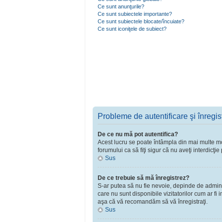
Ce sunt anunţurile?
Ce sunt subiectele importante?
Ce sunt subiectele blocate/încuiate?
Ce sunt iconiţele de subiect?
Probleme de autentificare şi înregis
De ce nu mă pot autentifica?
Acest lucru se poate întâmpla din mai multe moti
forumului ca să fiţi sigur că nu aveţi interdicţ
Sus
De ce trebuie să mă înregistrez?
S-ar putea să nu fie nevoie, depinde de adminst
care nu sunt disponibile vizitatorilor cum ar fi
aşa că vă recomandăm să vă înregistraţi.
Sus