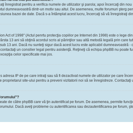
-aţi înregistrat pentru a verifica numele de utilizator şi parola; apoi încercaţi din nou 
contul dumneavoastră dintr-un motiv sau altul. De asemenea, multe forumuri şterg perio
nea bazei de date. Dacă s-a întâmplat acest lucru, încercaţi să vă înregistraţi din n
Act of 1998" (Actul penrtu protecţia copiilor pe Internet din 1998) este o lege din S
ârsta 13 ani să obţină acordul scris al părinţilor sau altă metodă legală prin care tu
 sub 13 ani. Dacă nu sunteţi sigur dacă acest lucru este aplicabil dumneavoastră - ca
i, contactaţi un consilier legal pentru asistenţă. Reţineţi că echipa phpBB nu poate fu
excepţia celor specificate mai jos.
rzis adresa IP de pe care intraţi sau să fi dezactivat numele de utilizator pe care înce
re proprietarul site-ului pentru a preveni vizitatorii noi să se înregistreze. Contactaţ
 forumului”?
reate de către phpBB care vă ţin autentificat pe forum. De asemenea, permite funcţi
l forumului. Dacă aveţi probleme cu autentificarea sau dezautentificarea pe forum, şte