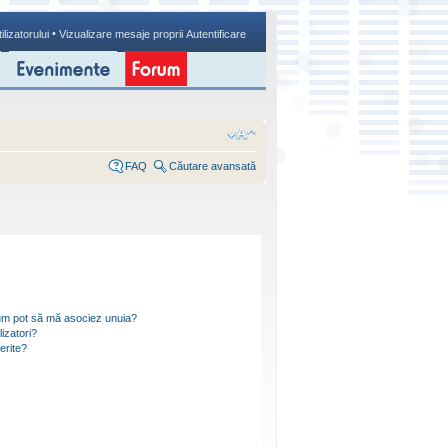
•
ilizatorului
Vizualizare mesaje proprii
Autentificare
FAQ
Căutare avansată
i cum pot să mă asociez unuia?
izatori?
ferite?