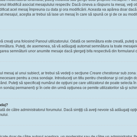
tonul
Modifică
asociat mesajulului respectiv. Dacă cineva a răspuns la mesaj, veţi 
modificat acel mesaj împreuna cu data şi ora modificării. Aceasta va apărea doar dac
 mesajul, aceştia ar trebui să lase un mesaj în care să spună ce şi de ce au modifica
 creaţi una folosind Panoul utilizatorului. Odată ce semnătura este creată, puteţi s
mnătura. Puteţi, de asemenea, să vă adăugaţi automat semnătura la toate mesajele
ugarea semnăturii unor anumite mesaje dacă ştergeţi bifa respectivă din formularul 
l mesaj al unui subiect, ar trebui să vedeţi o secţiune
Creare chestionar
sub zona p
s necesare pentru a crea sondaje. Introduceţi un titlu pentru chestionar şi cel puţin
ând. Puteţi să specificaţi numărul de opţiuni pe care utilizatorul de poate selecta în t
un sondaj permanent) şi în cele din urmă opţiunea ce pemite utilizatorilor să-şi schi
ndaj?
cată de către administratorul forumului. Dacă simţiţi că aveţi nevoie să adăugaţi opţ
mului.
ficate doar de către autorul acestora, un moderator sau de către un administrator. Pe