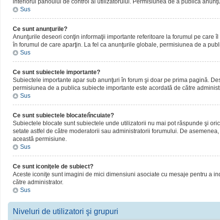
interiorul panoului de control al utilizatorului. Permisiunea de a publica anunţ
Sus
Ce sunt anunţurile?
Anunţurile deseori conţin informaţii importante referitoare la forumul pe care îl 
în forumul de care aparţin. La fel ca anunţurile globale, permisiunea de a publ
Sus
Ce sunt subiectele importante?
Subiectele importante apar sub anunţuri în forum şi doar pe prima pagină. Deseor
permisiunea de a publica subiecte importante este acordată de către administr
Sus
Ce sunt subiectele blocate/încuiate?
Subiectele blocate sunt subiectele unde utilizatorii nu mai pot răspunde şi oric
setate astfel de către moderatorii sau administratorii forumului. De asemenea, 
această permisiune.
Sus
Ce sunt iconiţele de subiect?
Aceste iconiţe sunt imagini de mici dimensiuni asociate cu mesaje pentru a ind
către administrator.
Sus
Niveluri de utilizatori şi grupuri