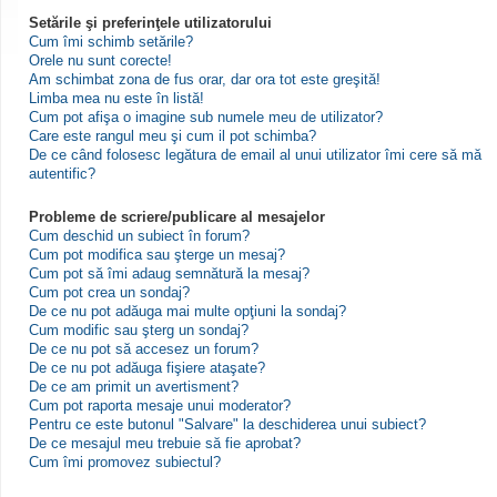
Setările şi preferinţele utilizatorului
Cum îmi schimb setările?
Orele nu sunt corecte!
Am schimbat zona de fus orar, dar ora tot este greşită!
Limba mea nu este în listă!
Cum pot afişa o imagine sub numele meu de utilizator?
Care este rangul meu şi cum il pot schimba?
De ce când folosesc legătura de email al unui utilizator îmi cere să mă
autentific?
Probleme de scriere/publicare al mesajelor
Cum deschid un subiect în forum?
Cum pot modifica sau şterge un mesaj?
Cum pot să îmi adaug semnătură la mesaj?
Cum pot crea un sondaj?
De ce nu pot adăuga mai multe opţiuni la sondaj?
Cum modific sau şterg un sondaj?
De ce nu pot să accesez un forum?
De ce nu pot adăuga fişiere ataşate?
De ce am primit un avertisment?
Cum pot raporta mesaje unui moderator?
Pentru ce este butonul "Salvare" la deschiderea unui subiect?
De ce mesajul meu trebuie să fie aprobat?
Cum îmi promovez subiectul?