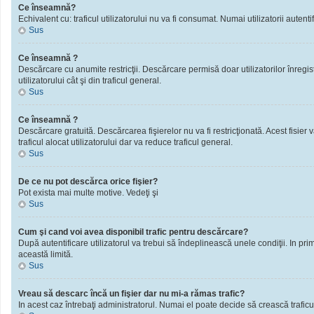
Ce înseamnă?
Echivalent cu: traficul utilizatorului nu va fi consumat. Numai utilizatorii autentif
Sus
Ce înseamnă ?
Descărcare cu anumite restricţii. Descărcare permisă doar utilizatorilor înregistra
utilizatorului cât şi din traficul general.
Sus
Ce înseamnă ?
Descărcare gratuită. Descărcarea fişierelor nu va fi restricţionată. Acest fisier 
traficul alocat utilizatorului dar va reduce traficul general.
Sus
De ce nu pot descărca orice fişier?
Pot exista mai multe motive. Vedeţi şi
Sus
Cum şi cand voi avea disponibil trafic pentru descărcare?
După autentificare utilizatorul va trebui să îndeplinească unele condiţii. In prim
această limită.
Sus
Vreau să descarc încă un fişier dar nu mi-a rămas trafic?
In acest caz întrebaţi administratorul. Numai el poate decide să crească traficu