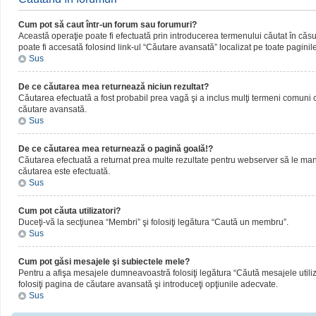
Cum pot să caut într-un forum sau forumuri?
Această operaţie poate fi efectuată prin introducerea termenului căutat în că
poate fi accesată folosind link-ul “Căutare avansată” localizat pe toate paginil
Sus
De ce căutarea mea returnează niciun rezultat?
Căutarea efectuată a fost probabil prea vagă şi a inclus mulţi termeni comuni ca
căutare avansată.
Sus
De ce căutarea mea returnează o pagină goală!?
Căutarea efectuată a returnat prea multe rezultate pentru webserver să le manipul
căutarea este efectuată.
Sus
Cum pot căuta utilizatori?
Duceţi-vă la secţiunea “Membri” şi folosiţi legătura “Caută un membru”.
Sus
Cum pot găsi mesajele şi subiectele mele?
Pentru a afişa mesajele dumneavoastră folosiţi legătura “Căută mesajele utilizat
folosiţi pagina de căutare avansată şi introduceţi opţiunile adecvate.
Sus