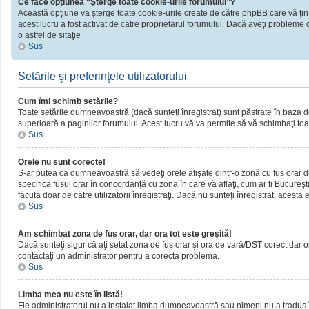
Ce face opţiunea “Şterge toate cookie-urile forumului”?
Această opţiune va şterge toate cookie-urile create de către phpBB care vă ţin
acest lucru a fost activat de către proprietarul forumului. Dacă aveţi probleme 
o astfel de sitaţie
Sus
Setările şi preferinţele utilizatorului
Cum îmi schimb setările?
Toate setările dumneavoastră (dacă sunteţi înregistrat) sunt păstrate în baza de d
superioară a paginilor forumului. Acest lucru vă va permite să vă schimbaţi toate
Sus
Orele nu sunt corecte!
S-ar putea ca dumneavoastră să vedeţi orele afişate dintr-o zonă cu fus orar dif
specifica fusul orar în concordanţă cu zona în care vă aflaţi, cum ar fi Bucureşti
făcută doar de către utilizatorii înregistraţi. Dacă nu sunteţi înregistrat, acest
Sus
Am schimbat zona de fus orar, dar ora tot este greşită!
Dacă sunteţi sigur că aţi setat zona de fus orar şi ora de vară/DST corect dar o
contactaţi un administrator pentru a corecta problema.
Sus
Limba mea nu este în listă!
Fie administratorul nu a instalat limba dumneavoastră sau nimeni nu a tradus î