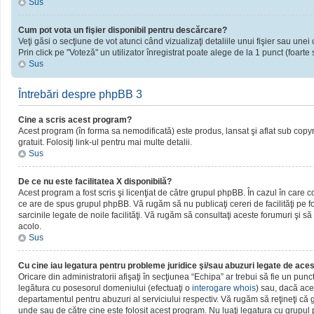
Sus
Cum pot vota un fişier disponibil pentru descărcare?
Veţi găsi o secţiune de vot atunci când vizualizaţi detaliile unui fişier sau unei 
Prin click pe "Voteză" un utilizator înregistrat poate alege de la 1 punct (foarte 
Sus
Întrebări despre phpBB 3
Cine a scris acest program?
Acest program (în forma sa nemodificată) este produs, lansat şi aflat sub copy
gratuit. Folosiţi link-ul pentru mai multe detalii.
Sus
De ce nu este facilitatea X disponibilă?
Acest program a fost scris şi licenţiat de către grupul phpBB. În cazul în care c
ce are de spus grupul phpBB. Vă rugăm să nu publicaţi cereri de facilităţi pe
sarcinile legate de noile facilităţi. Vă rugăm să consultaţi aceste forumuri şi să
acolo.
Sus
Cu cine iau legatura pentru probleme juridice şi/sau abuzuri legate de ac
Oricare din administratorii afişaţi în secţiunea “Echipa” ar trebui să fie un pun
legătura cu posesorul domeniului (efectuaţi o
interogare whois
) sau, dacă ace
departamentul pentru abuzuri al serviciului respectiv. Vă rugăm să reţineţi c
unde sau de către cine este folosit acest program. Nu luaţi legatura cu grupu