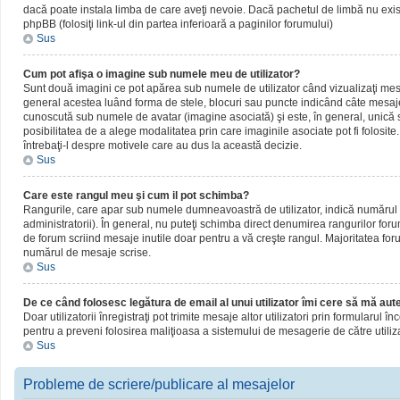
dacă poate instala limba de care aveţi nevoie. Dacă pachetul de limbă nu există,
phpBB (folosiţi link-ul din partea inferioară a paginilor forumului)
Sus
Cum pot afişa o imagine sub numele meu de utilizator?
Sunt două imagini ce pot apărea sub numele de utilizator când vizualizaţi mesaj
general acestea luând forma de stele, blocuri sau puncte indicând câte mesaje
cunoscută sub numele de avatar (imagine asociată) şi este, în general, unică sa
posibilitatea de a alege modalitatea prin care imaginile asociate pot fi folosite
întrebaţi-l despre motivele care au dus la această decizie.
Sus
Care este rangul meu şi cum il pot schimba?
Rangurile, care apar sub numele dumneavoastră de utilizator, indică numărul de
administratorii). În general, nu puteţi schimba direct denumirea rangurilor for
de forum scriind mesaje inutile doar pentru a vă creşte rangul. Majoritatea foru
numărul de mesaje scrise.
Sus
De ce când folosesc legătura de email al unui utilizator îmi cere să mă aute
Doar utilizatorii înregistraţi pot trimite mesaje altor utilizatori prin formularul
pentru a preveni folosirea maliţioasa a sistemului de mesagerie de către utiliz
Sus
Probleme de scriere/publicare al mesajelor