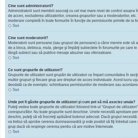
Cine sunt administratorii?
Administratorii sunt membrii asociaţi cu cel mai mare nivel de control asupra în
de acces, excluderea utilizatorilor, crearea grupurilor sau a moderatorilor, et
moderare completă în toate formurile în funcţie de permisiunile primite de la f
Sus
Cine sunt moderatorii?
Moderatorii sunt persoane (sau grupuri de persoane) a căror menire este să ai
de a bloca, debloca, muta, şterge şi împărţi subiectele în forumurile pe care le
lângă subiect sau să publice mesaje abuzive sau ofensatoare.
Sus
Ce sunt grupurile de utilizatori?
Grupurile de utilizatori sunt grupări de utilizatori ce împart comunitatea în secţ
multor grupuri şi fiecare grup are drepturi de acces individuale. Acest lucru u
deodată ca de exemplu: schimbarea permisiunilor de moderare sau acordarea ac
Sus
Unde pot fi găsite grupurile de utilizatori şi cum pot să mă asociez unuia?
Puteţi vedea toate grupurile de utilizatori folosind link-ul “Grupuri de utilizator
corespunzător. Nu toate grupurile sunt deschise. Unele necesită aprobare pentr
deschis, puteţi să vă înscrieţi apăsând butonul adecvat. Dacă grupul necesită
va trebui să aprobe cererea dumneavoastră şi este posibil să fiţi întrebat care
grup dacă vă respinge cererea pentru că are motive întemeiate.
Sus