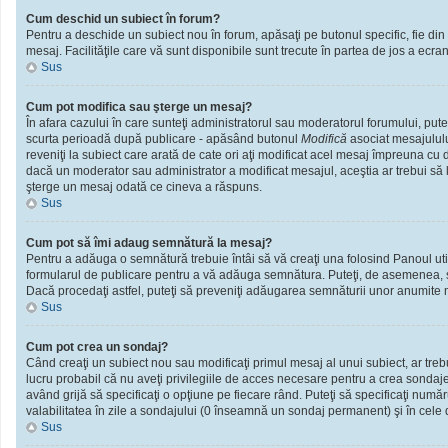
Cum deschid un subiect în forum?
Pentru a deschide un subiect nou în forum, apăsaţi pe butonul specific, fie din f
mesaj. Facilităţile care vă sunt disponibile sunt trecute în partea de jos a ecra
Sus
Cum pot modifica sau şterge un mesaj?
În afara cazului în care sunteţi administratorul sau moderatorul forumului, put
scurta perioadă după publicare - apăsând butonul
Modifică
asociat mesajululu
reveniţi la subiect care arată de cate ori aţi modificat acel mesaj împreuna cu
dacă un moderator sau administrator a modificat mesajul, aceştia ar trebui să l
şterge un mesaj odată ce cineva a răspuns.
Sus
Cum pot să îmi adaug semnătură la mesaj?
Pentru a adăuga o semnătură trebuie întâi să vă creaţi una folosind Panoul util
formularul de publicare pentru a vă adăuga semnătura. Puteţi, de asemenea, 
Dacă procedaţi astfel, puteţi să preveniţi adăugarea semnăturii unor anumite m
Sus
Cum pot crea un sondaj?
Când creaţi un subiect nou sau modificaţi primul mesaj al unui subiect, ar treb
lucru probabil că nu aveţi privilegiile de acces necesare pentru a crea sondaje.
având grijă să specificaţi o opţiune pe fiecare rând. Puteţi să specificaţi numărul
valabilitatea în zile a sondajului (0 înseamnă un sondaj permanent) şi în cele d
Sus