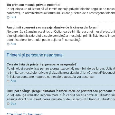
Tot primesc mesaje private nedorite!
Puteţi bloca un utilizator să vă trimită mesaje private folosind regulile de mesa
contactaţi un administrator al forumului; el are puterea de a restricţiona folosir
Sus
Am primit spam-uri sau mesaje abuzive de la cineva din forum!
Ne pare rău să auzim acest lucru. Opţiunea de trimitere a unui mesaj electronic 
trimiteţi administratorului o copie completă a mesajului primit. Este foarte impor
administratorul forumului poate acţiona în consecinţă.
Sus
Prieteni şi persoane neagreate
Ce este lista de prieteni şi persoane neagreate?
Puteţi folosi aceste liste pentru a organiza ceilalţi membrii de pe forum. Utiliza
la trimiterea mesajelor private şi vizualizarea statutului lor (Conectat/Neconect
în lista cu persoane neagreate, mesajele acestuia vor ascunse.
Sus
Cum pot adăuga/şterge utilizatori în listele mele de prieteni sau persoane
Puteţi adăuga utilizatori în două moduri. În cadrul fiecărui profil al utilizatorul
adăuga direct prin introducerea numelelor de utilizatori din Panoul utilizatorulu
Sus
Căutând în forumuri