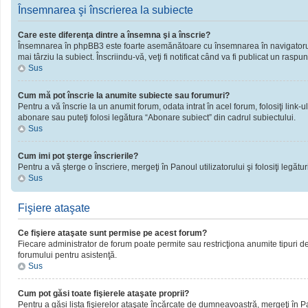
Însemnarea şi înscrierea la subiecte
Care este diferenţa dintre a însemna şi a înscrie?
Însemnarea în phpBB3 este foarte asemănătoare cu însemnarea în navigatorul 
mai târziu la subiect. Înscriindu-vă, veţi fi notificat când va fi publicat un rasp
Sus
Cum mă pot înscrie la anumite subiecte sau forumuri?
Pentru a vă înscrie la un anumit forum, odata intrat în acel forum, folosiţi link
abonare sau puteţi folosi legătura “Abonare subiect” din cadrul subiectului.
Sus
Cum imi pot şterge înscrierile?
Pentru a vă şterge o înscriere, mergeţi în Panoul utilizatorului şi folosiţi legături
Sus
Fişiere ataşate
Ce fişiere ataşate sunt permise pe acest forum?
Fiecare administrator de forum poate permite sau restricţiona anumite tipuri de 
forumului pentru asistenţă.
Sus
Cum pot găsi toate fişierele ataşate proprii?
Pentru a găsi lista fişierelor ataşate încărcate de dumneavoastră, mergeţi în Pano