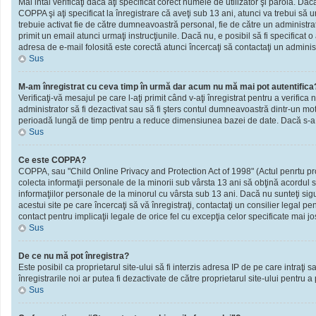
Mai intâi verificaţi dacă aţi specificat corect numele de utilizator şi parola. D
COPPA şi aţi specificat la înregistrare că aveţi sub 13 ani, atunci va trebui să urm
trebuie activat fie de către dumneavoastră personal, fie de către un administrato
primit un email atunci urmaţi instrucţiunile. Dacă nu, e posibil să fi specificat
adresa de e-mail folosită este corectă atunci încercaţi să contactaţi un administ
Sus
M-am înregistrat cu ceva timp în urmă dar acum nu mă mai pot autentifica
Verificaţi-vă mesajul pe care l-aţi primit când v-aţi înregistrat pentru a verifica 
administrator să fi dezactivat sau să fi şters contul dumneavoastră dintr-un mot
perioadă lungă de timp pentru a reduce dimensiunea bazei de date. Dacă s-a întâm
Sus
Ce este COPPA?
COPPA, sau "Child Online Privacy and Protection Act of 1998" (Actul penrtu prote
colecta informaţii personale de la minorii sub vârsta 13 ani să obţină acordul sc
informaţiilor personale de la minorul cu vârsta sub 13 ani. Dacă nu sunteţi sig
acestui site pe care încercaţi să vă înregistraţi, contactaţi un consilier legal p
contact pentru implicaţii legale de orice fel cu excepţia celor specificate mai jo
Sus
De ce nu mă pot înregistra?
Este posibil ca proprietarul site-ului să fi interzis adresa IP de pe care intraţi
înregistrarile noi ar putea fi dezactivate de către proprietarul site-ului pentru a
Sus