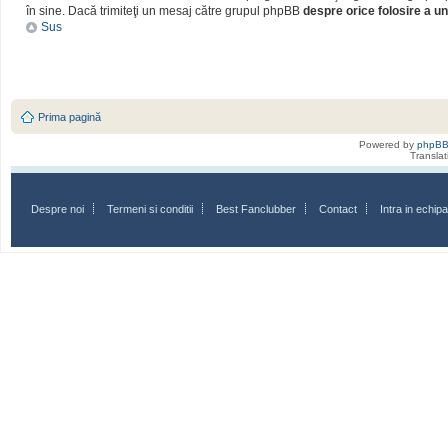
în sine. Dacă trimiteţi un mesaj către grupul phpBB
despre orice folosire a un
Sus
Prima pagină
Powered by
phpB
Transla
Despre noi
Termeni si conditii
Best Fanclubber
Contact
Intra in echi