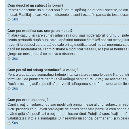
Cum deschid un subiect în forum?
Pentru a deschide un subiect nou în forum, apăsaţi pe butonul specific, fie din f
mesaj. Facilităţile care vă sunt disponibile sunt trecute în partea de jos a ecra
Sus
Cum pot modifica sau şterge un mesaj?
În afara cazului în care sunteţi administratorul sau moderatorul forumului, put
scurta perioadă după publicare - apăsând butonul
Modifică
asociat mesajululu
reveniţi la subiect care arată de cate ori aţi modificat acel mesaj împreuna cu
dacă un moderator sau administrator a modificat mesajul, aceştia ar trebui să l
şterge un mesaj odată ce cineva a răspuns.
Sus
Cum pot să îmi adaug semnătură la mesaj?
Pentru a adăuga o semnătură trebuie întâi să vă creaţi una folosind Panoul util
formularul de publicare pentru a vă adăuga semnătura. Puteţi, de asemenea, 
Dacă procedaţi astfel, puteţi să preveniţi adăugarea semnăturii unor anumite m
Sus
Cum pot crea un sondaj?
Când creaţi un subiect nou sau modificaţi primul mesaj al unui subiect, ar treb
lucru probabil că nu aveţi privilegiile de acces necesare pentru a crea sondaje.
având grijă să specificaţi o opţiune pe fiecare rând. Puteţi să specificaţi numărul
valabilitatea în zile a sondajului (0 înseamnă un sondaj permanent) şi în cele d
Sus