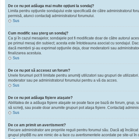
De ce nu pot adăuga mai multe opţiuni la sondaj?
Limita pentru opţiunile sondajului este specificată de către administratorul fo
permisă, atunci contactaţi administratorul forumului.
Sus
Cum modific sau şterg un sondaj?
Ca şi în cazul mesajelor, sondajele pot fi modificate doar de către autorul ace
pe primul mesaj din subiect; acesta este întotdeauna asociat cu sondajul. Dacă n
dacă membrii şi-au exprimat opţiunile deja, doar moderatorii sau administratori
finalizarea acestuia.
Sus
De ce nu pot să accesez un forum?
Unele forumuri pot fi limitate pentru anumiţi utilizatori sau grupuri de utilizato
moderator sau pe administratorul forumului pentru a vă da acces.
Sus
De ce nu pot adăuga fişiere ataşate?
Abilitatea de a adăuga fişiere ataşate se poate face pe bază de forum, grup, sau 
să scrieţi, sau poate doar anumite grupuri pot ataşa fişiere. Contactaţi administ
Sus
De ce am primit un avertisment?
Fiecare administrator are propriile reguli pentru forumul său. Dacă aţi încălcat
grupul phpBB nu are nimic de-a face cu avertismentele acordate pe site-ul în ca