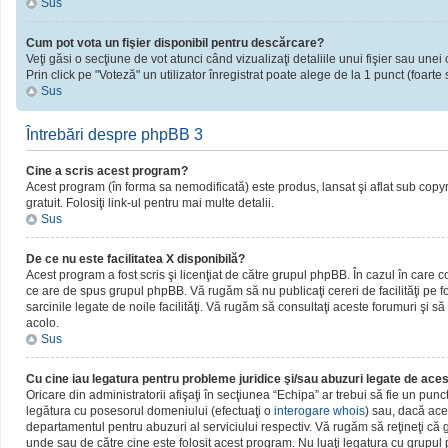
Sus
Cum pot vota un fişier disponibil pentru descărcare?
Veţi găsi o secţiune de vot atunci când vizualizaţi detaliile unui fişier sau unei 
Prin click pe "Voteză" un utilizator înregistrat poate alege de la 1 punct (foarte 
Sus
Întrebări despre phpBB 3
Cine a scris acest program?
Acest program (în forma sa nemodificată) este produs, lansat şi aflat sub copy
gratuit. Folosiţi link-ul pentru mai multe detalii.
Sus
De ce nu este facilitatea X disponibilă?
Acest program a fost scris şi licenţiat de către grupul phpBB. În cazul în care c
ce are de spus grupul phpBB. Vă rugăm să nu publicaţi cereri de facilităţi pe
sarcinile legate de noile facilităţi. Vă rugăm să consultaţi aceste forumuri şi să
acolo.
Sus
Cu cine iau legatura pentru probleme juridice şi/sau abuzuri legate de ac
Oricare din administratorii afişaţi în secţiunea “Echipa” ar trebui să fie un pun
legătura cu posesorul domeniului (efectuaţi o
interogare whois
) sau, dacă ace
departamentul pentru abuzuri al serviciului respectiv. Vă rugăm să reţineţi c
unde sau de către cine este folosit acest program. Nu luaţi legatura cu grupu