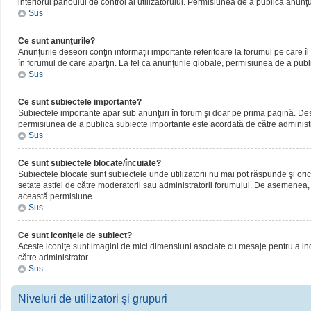
interiorul panoului de control al utilizatorului. Permisiunea de a publica anunţ
Sus
Ce sunt anunţurile?
Anunţurile deseori conţin informaţii importante referitoare la forumul pe care îl 
în forumul de care aparţin. La fel ca anunţurile globale, permisiunea de a publ
Sus
Ce sunt subiectele importante?
Subiectele importante apar sub anunţuri în forum şi doar pe prima pagină. Deseor
permisiunea de a publica subiecte importante este acordată de către administr
Sus
Ce sunt subiectele blocate/încuiate?
Subiectele blocate sunt subiectele unde utilizatorii nu mai pot răspunde şi oric
setate astfel de către moderatorii sau administratorii forumului. De asemenea, 
această permisiune.
Sus
Ce sunt iconiţele de subiect?
Aceste iconiţe sunt imagini de mici dimensiuni asociate cu mesaje pentru a ind
către administrator.
Sus
Niveluri de utilizatori şi grupuri