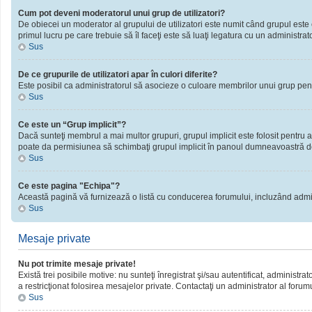
Cum pot deveni moderatorul unui grup de utilizatori?
De obiecei un moderator al grupului de utilizatori este numit când grupul este cr
primul lucru pe care trebuie să îl faceţi este să luaţi legatura cu un administrator
Sus
De ce grupurile de utilizatori apar în culori diferite?
Este posibil ca administratorul să asocieze o culoare membrilor unui grup pent
Sus
Ce este un “Grup implicit”?
Dacă sunteţi membrul a mai multor grupuri, grupul implicit este folosit pentru a
poate da permisiunea să schimbaţi grupul implicit în panoul dumneavoastră d
Sus
Ce este pagina "Echipa"?
Această pagină vă furnizează o listă cu conducerea forumului, incluzând admini
Sus
Mesaje private
Nu pot trimite mesaje private!
Există trei posibile motive: nu sunteţi înregistrat şi/sau autentificat, administra
a restricţionat folosirea mesajelor private. Contactaţi un administrator al forum
Sus