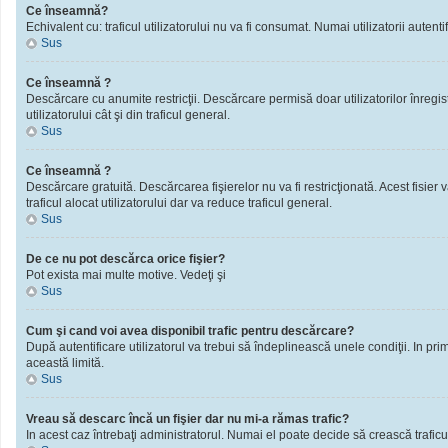
Ce înseamnă?
Echivalent cu: traficul utilizatorului nu va fi consumat. Numai utilizatorii autentif
Sus
Ce înseamnă ?
Descărcare cu anumite restricţii. Descărcare permisă doar utilizatorilor înregistra
utilizatorului cât şi din traficul general.
Sus
Ce înseamnă ?
Descărcare gratuită. Descărcarea fişierelor nu va fi restricţionată. Acest fisier 
traficul alocat utilizatorului dar va reduce traficul general.
Sus
De ce nu pot descărca orice fişier?
Pot exista mai multe motive. Vedeţi şi
Sus
Cum şi cand voi avea disponibil trafic pentru descărcare?
După autentificare utilizatorul va trebui să îndeplinească unele condiţii. In prim
această limită.
Sus
Vreau să descarc încă un fişier dar nu mi-a rămas trafic?
In acest caz întrebaţi administratorul. Numai el poate decide să crească traficu