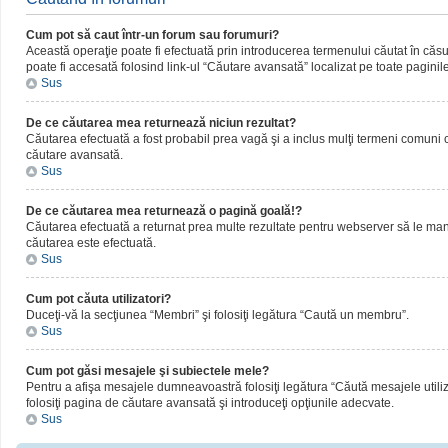
Cum pot să caut într-un forum sau forumuri?
Această operaţie poate fi efectuată prin introducerea termenului căutat în că
poate fi accesată folosind link-ul “Căutare avansată” localizat pe toate paginil
Sus
De ce căutarea mea returnează niciun rezultat?
Căutarea efectuată a fost probabil prea vagă şi a inclus mulţi termeni comuni ca
căutare avansată.
Sus
De ce căutarea mea returnează o pagină goală!?
Căutarea efectuată a returnat prea multe rezultate pentru webserver să le manipul
căutarea este efectuată.
Sus
Cum pot căuta utilizatori?
Duceţi-vă la secţiunea “Membri” şi folosiţi legătura “Caută un membru”.
Sus
Cum pot găsi mesajele şi subiectele mele?
Pentru a afişa mesajele dumneavoastră folosiţi legătura “Căută mesajele utilizat
folosiţi pagina de căutare avansată şi introduceţi opţiunile adecvate.
Sus