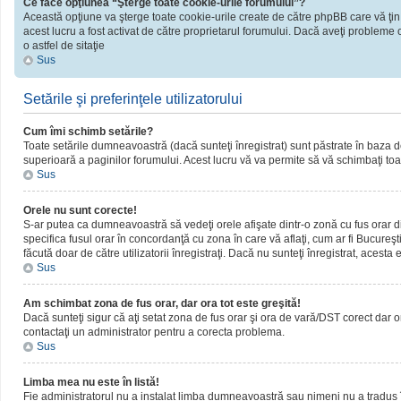
Ce face opţiunea “Şterge toate cookie-urile forumului”?
Această opţiune va şterge toate cookie-urile create de către phpBB care vă ţin
acest lucru a fost activat de către proprietarul forumului. Dacă aveţi probleme 
o astfel de sitaţie
Sus
Setările şi preferinţele utilizatorului
Cum îmi schimb setările?
Toate setările dumneavoastră (dacă sunteţi înregistrat) sunt păstrate în baza de d
superioară a paginilor forumului. Acest lucru vă va permite să vă schimbaţi toate
Sus
Orele nu sunt corecte!
S-ar putea ca dumneavoastră să vedeţi orele afişate dintr-o zonă cu fus orar dif
specifica fusul orar în concordanţă cu zona în care vă aflaţi, cum ar fi Bucureşti
făcută doar de către utilizatorii înregistraţi. Dacă nu sunteţi înregistrat, acest
Sus
Am schimbat zona de fus orar, dar ora tot este greşită!
Dacă sunteţi sigur că aţi setat zona de fus orar şi ora de vară/DST corect dar o
contactaţi un administrator pentru a corecta problema.
Sus
Limba mea nu este în listă!
Fie administratorul nu a instalat limba dumneavoastră sau nimeni nu a tradus î