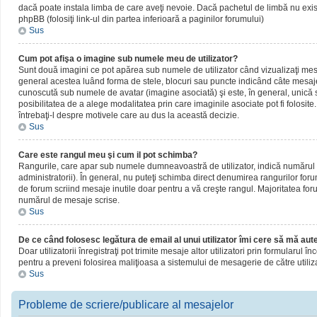
dacă poate instala limba de care aveţi nevoie. Dacă pachetul de limbă nu există,
phpBB (folosiţi link-ul din partea inferioară a paginilor forumului)
Sus
Cum pot afişa o imagine sub numele meu de utilizator?
Sunt două imagini ce pot apărea sub numele de utilizator când vizualizaţi mesaj
general acestea luând forma de stele, blocuri sau puncte indicând câte mesaje
cunoscută sub numele de avatar (imagine asociată) şi este, în general, unică sa
posibilitatea de a alege modalitatea prin care imaginile asociate pot fi folosite
întrebaţi-l despre motivele care au dus la această decizie.
Sus
Care este rangul meu şi cum il pot schimba?
Rangurile, care apar sub numele dumneavoastră de utilizator, indică numărul de
administratorii). În general, nu puteţi schimba direct denumirea rangurilor for
de forum scriind mesaje inutile doar pentru a vă creşte rangul. Majoritatea foru
numărul de mesaje scrise.
Sus
De ce când folosesc legătura de email al unui utilizator îmi cere să mă aute
Doar utilizatorii înregistraţi pot trimite mesaje altor utilizatori prin formularul
pentru a preveni folosirea maliţioasa a sistemului de mesagerie de către utiliz
Sus
Probleme de scriere/publicare al mesajelor