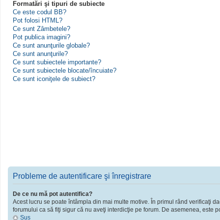
Formatări şi tipuri de subiecte
Ce este codul BB?
Pot folosi HTML?
Ce sunt Zâmbetele?
Pot publica imagini?
Ce sunt anunţurile globale?
Ce sunt anunţurile?
Ce sunt subiectele importante?
Ce sunt subiectele blocate/încuiate?
Ce sunt iconiţele de subiect?
Probleme de autentificare şi înregistrare
De ce nu mă pot autentifica?
Acest lucru se poate întâmpla din mai multe motive. În primul rând verificaţi dac
forumului ca să fiţi sigur că nu aveţi interdicţie pe forum. De asemenea, este po
Sus