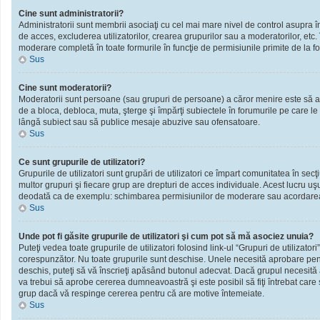
Cine sunt administratorii?
Administratorii sunt membrii asociaţi cu cel mai mare nivel de control asupra în
de acces, excluderea utilizatorilor, crearea grupurilor sau a moderatorilor, et
moderare completă în toate formurile în funcţie de permisiunile primite de la f
Sus
Cine sunt moderatorii?
Moderatorii sunt persoane (sau grupuri de persoane) a căror menire este să ai
de a bloca, debloca, muta, şterge şi împărţi subiectele în forumurile pe care le
lângă subiect sau să publice mesaje abuzive sau ofensatoare.
Sus
Ce sunt grupurile de utilizatori?
Grupurile de utilizatori sunt grupări de utilizatori ce împart comunitatea în secţ
multor grupuri şi fiecare grup are drepturi de acces individuale. Acest lucru u
deodată ca de exemplu: schimbarea permisiunilor de moderare sau acordarea ac
Sus
Unde pot fi găsite grupurile de utilizatori şi cum pot să mă asociez unuia?
Puteţi vedea toate grupurile de utilizatori folosind link-ul “Grupuri de utilizator
corespunzător. Nu toate grupurile sunt deschise. Unele necesită aprobare pentr
deschis, puteţi să vă înscrieţi apăsând butonul adecvat. Dacă grupul necesită
va trebui să aprobe cererea dumneavoastră şi este posibil să fiţi întrebat care
grup dacă vă respinge cererea pentru că are motive întemeiate.
Sus