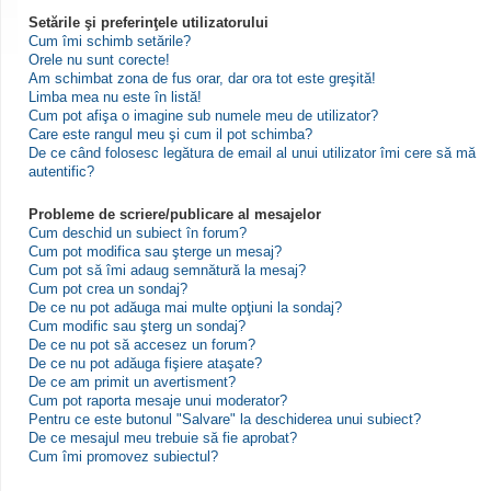
Setările şi preferinţele utilizatorului
Cum îmi schimb setările?
Orele nu sunt corecte!
Am schimbat zona de fus orar, dar ora tot este greşită!
Limba mea nu este în listă!
Cum pot afişa o imagine sub numele meu de utilizator?
Care este rangul meu şi cum il pot schimba?
De ce când folosesc legătura de email al unui utilizator îmi cere să mă
autentific?
Probleme de scriere/publicare al mesajelor
Cum deschid un subiect în forum?
Cum pot modifica sau şterge un mesaj?
Cum pot să îmi adaug semnătură la mesaj?
Cum pot crea un sondaj?
De ce nu pot adăuga mai multe opţiuni la sondaj?
Cum modific sau şterg un sondaj?
De ce nu pot să accesez un forum?
De ce nu pot adăuga fişiere ataşate?
De ce am primit un avertisment?
Cum pot raporta mesaje unui moderator?
Pentru ce este butonul "Salvare" la deschiderea unui subiect?
De ce mesajul meu trebuie să fie aprobat?
Cum îmi promovez subiectul?