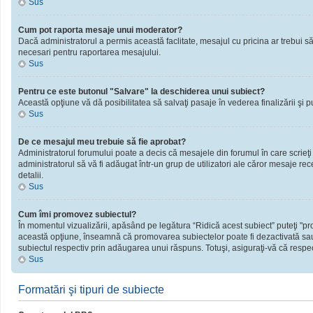
Sus
Cum pot raporta mesaje unui moderator?
Dacă administratorul a permis această faclitate, mesajul cu pricina ar trebui să
necesari pentru raportarea mesajului.
Sus
Pentru ce este butonul "Salvare" la deschiderea unui subiect?
Această opţiune vă dă posibilitatea să salvaţi pasaje în vederea finalizării şi publ
Sus
De ce mesajul meu trebuie să fie aprobat?
Administratorul forumului poate a decis că mesajele din forumul în care scrieţi
administratorul să vă fi adăugat într-un grup de utilizatori ale căror mesaje rec
detalii.
Sus
Cum îmi promovez subiectul?
În momentul vizualizării, apăsând pe legătura “Ridică acest subiect” puteţi "
această opţiune, înseamnă că promovarea subiectelor poate fi dezactivată sau
subiectul respectiv prin adăugarea unui răspuns. Totuşi, asiguraţi-vă că respect
Sus
Formatări şi tipuri de subiecte