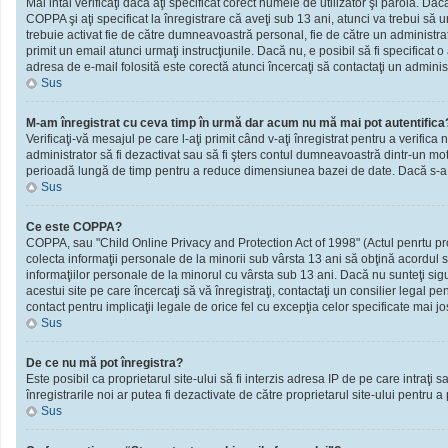
Mai intâi verificaţi dacă aţi specificat corect numele de utilizator şi parola. D
COPPA şi aţi specificat la înregistrare că aveţi sub 13 ani, atunci va trebui să urm
trebuie activat fie de către dumneavoastră personal, fie de către un administrato
primit un email atunci urmaţi instrucţiunile. Dacă nu, e posibil să fi specificat
adresa de e-mail folosită este corectă atunci încercaţi să contactaţi un administ
Sus
M-am înregistrat cu ceva timp în urmă dar acum nu mă mai pot autentifica
Verificaţi-vă mesajul pe care l-aţi primit când v-aţi înregistrat pentru a verifica 
administrator să fi dezactivat sau să fi şters contul dumneavoastră dintr-un mot
perioadă lungă de timp pentru a reduce dimensiunea bazei de date. Dacă s-a întâm
Sus
Ce este COPPA?
COPPA, sau "Child Online Privacy and Protection Act of 1998" (Actul penrtu prote
colecta informaţii personale de la minorii sub vârsta 13 ani să obţină acordul sc
informaţiilor personale de la minorul cu vârsta sub 13 ani. Dacă nu sunteţi sig
acestui site pe care încercaţi să vă înregistraţi, contactaţi un consilier legal p
contact pentru implicaţii legale de orice fel cu excepţia celor specificate mai jo
Sus
De ce nu mă pot înregistra?
Este posibil ca proprietarul site-ului să fi interzis adresa IP de pe care intraţi
înregistrarile noi ar putea fi dezactivate de către proprietarul site-ului pentru a
Sus