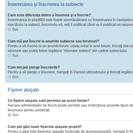
Însemnarea şi înscrierea la subiecte
Care este diferenţa dintre a însemna şi a înscrie?
Însemnarea în phpBB3 este foarte asemănătoare cu însemnarea în navigatorul 
mai târziu la subiect. Înscriindu-vă, veţi fi notificat când va fi publicat un rasp
Sus
Cum mă pot înscrie la anumite subiecte sau forumuri?
Pentru a vă înscrie la un anumit forum, odata intrat în acel forum, folosiţi link
abonare sau puteţi folosi legătura “Abonare subiect” din cadrul subiectului.
Sus
Cum imi pot şterge înscrierile?
Pentru a vă şterge o înscriere, mergeţi în Panoul utilizatorului şi folosiţi legături
Sus
Fişiere ataşate
Ce fişiere ataşate sunt permise pe acest forum?
Fiecare administrator de forum poate permite sau restricţiona anumite tipuri de 
forumului pentru asistenţă.
Sus
Cum pot găsi toate fişierele ataşate proprii?
Pentru a găsi lista fişierelor ataşate încărcate de dumneavoastră, mergeţi în Pano