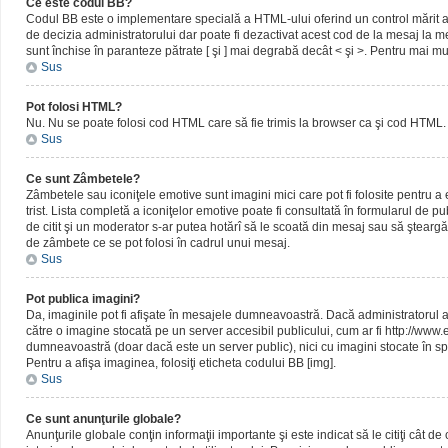
Ce este codul BB?
Codul BB este o implementare specială a HTML-ului oferind un control mărit al 
de decizia administratorului dar poate fi dezactivat acest cod de la mesaj la me
sunt închise în paranteze pătrate [ şi ] mai degrabă decât < şi >. Pentru mai mu
Sus
Pot folosi HTML?
Nu. Nu se poate folosi cod HTML care să fie trimis la browser ca şi cod HTML. 
Sus
Ce sunt Zâmbetele?
Zâmbetele sau iconiţele emotive sunt imagini mici care pot fi folosite pentru
trist. Lista completă a iconiţelor emotive poate fi consultată în formularul de p
de citit şi un moderator s-ar putea hotărî să le scoată din mesaj sau să ştearg
de zâmbete ce se pot folosi în cadrul unui mesaj.
Sus
Pot publica imagini?
Da, imaginile pot fi afişate în mesajele dumneavoastră. Dacă administratorul a pe
către o imagine stocată pe un server accesibil publicului, cum ar fi http://www
dumneavoastră (doar dacă este un server public), nici cu imagini stocate în spa
Pentru a afişa imaginea, folosiţi eticheta codului BB [img].
Sus
Ce sunt anunţurile globale?
Anunţurile globale conţin informaţii importante şi este indicat să le citiţi cât d