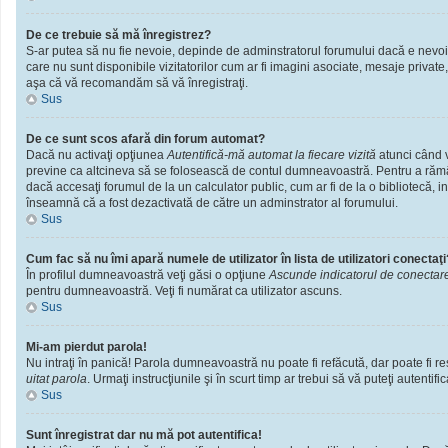
De ce trebuie să mă înregistrez?
S-ar putea să nu fie nevoie, depinde de adminstratorul forumului dacă e nevoie 
care nu sunt disponibile vizitatorilor cum ar fi imagini asociate, mesaje private
aşa că vă recomandăm să vă înregistraţi.
Sus
De ce sunt scos afară din forum automat?
Dacă nu activaţi opţiunea
Autentifică-mă automat la fiecare vizită
atunci când v
previne ca altcineva să se folosească de contul dumneavoastră. Pentru a rămâne
dacă accesaţi forumul de la un calculator public, cum ar fi de la o bibliotecă, i
înseamnă că a fost dezactivată de către un adminstrator al forumului.
Sus
Cum fac să nu îmi apară numele de utilizator în lista de utilizatori conectaţi
În profilul dumneavoastră veţi găsi o opţiune
Ascunde indicatorul de conectar
pentru dumneavoastră. Veţi fi numărat ca utilizator ascuns.
Sus
Mi-am pierdut parola!
Nu intraţi în panică! Parola dumneavoastră nu poate fi refăcută, dar poate fi res
uitat parola
. Urmaţi instrucţiunile şi în scurt timp ar trebui să vă puteţi autentific
Sus
Sunt înregistrat dar nu mă pot autentifica!