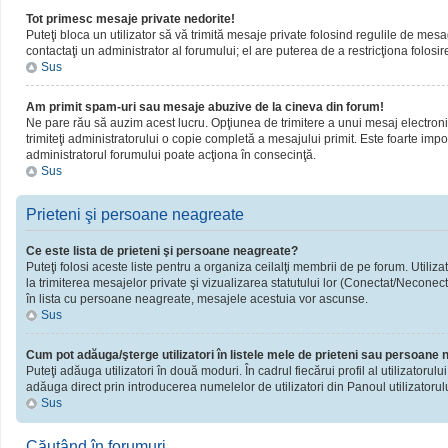
Tot primesc mesaje private nedorite!
Puteţi bloca un utilizator să vă trimită mesaje private folosind regulile de mesa
contactaţi un administrator al forumului; el are puterea de a restricţiona folosir
Sus
Am primit spam-uri sau mesaje abuzive de la cineva din forum!
Ne pare rău să auzim acest lucru. Opţiunea de trimitere a unui mesaj electronic 
trimiteţi administratorului o copie completă a mesajului primit. Este foarte impor
administratorul forumului poate acţiona în consecinţă.
Sus
Prieteni şi persoane neagreate
Ce este lista de prieteni şi persoane neagreate?
Puteţi folosi aceste liste pentru a organiza ceilalţi membrii de pe forum. Utiliza
la trimiterea mesajelor private şi vizualizarea statutului lor (Conectat/Neconect
în lista cu persoane neagreate, mesajele acestuia vor ascunse.
Sus
Cum pot adăuga/şterge utilizatori în listele mele de prieteni sau persoane
Puteţi adăuga utilizatori în două moduri. În cadrul fiecărui profil al utilizatorul
adăuga direct prin introducerea numelelor de utilizatori din Panoul utilizatorulu
Sus
Căutând în forumuri