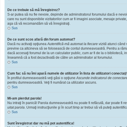
De ce trebuie să mă înregistrez?
S-ar putea să nu fie nevoie, depinde de adminstratorul forumului dacă e nevoie 
care nu sunt disponibile vizitatorilor cum ar fi imagini asociate, mesaje private
aşa că vă recomandăm să vă înregistraţi.
Sus
De ce sunt scos afară din forum automat?
Dacă nu activaţi opţiunea
Autentifică-mă automat la fiecare vizită
atunci când v
previne ca altcineva să se folosească de contul dumneavoastră. Pentru a rămâne
dacă accesaţi forumul de la un calculator public, cum ar fi de la o bibliotecă, i
înseamnă că a fost dezactivată de către un adminstrator al forumului.
Sus
Cum fac să nu îmi apară numele de utilizator în lista de utilizatori conectaţi
În profilul dumneavoastră veţi găsi o opţiune
Ascunde indicatorul de conectar
pentru dumneavoastră. Veţi fi numărat ca utilizator ascuns.
Sus
Mi-am pierdut parola!
Nu intraţi în panică! Parola dumneavoastră nu poate fi refăcută, dar poate fi res
uitat parola
. Urmaţi instrucţiunile şi în scurt timp ar trebui să vă puteţi autentific
Sus
Sunt înregistrat dar nu mă pot autentifica!