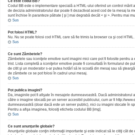
Ce este codul BB?
Codul BB este o implementare specială a HTML-ului oferind un control mărit al 
de decizia administratorului dar poate fi dezactivat acest cod de la mesaj la me
sunt închise în paranteze pătrate [ şi ] mai degrabă decât < şi >. Pentru mai mu
Sus
Pot folosi HTML?
Nu. Nu se poate folosi cod HTML care să fie trimis la browser ca şi cod HTML. 
Sus
Ce sunt Zâmbetele?
Zâmbetele sau iconiţele emotive sunt imagini mici care pot fi folosite pentru
trist. Lista completă a iconiţelor emotive poate fi consultată în formularul de p
de citit şi un moderator s-ar putea hotărî să le scoată din mesaj sau să ştearg
de zâmbete ce se pot folosi în cadrul unui mesaj.
Sus
Pot publica imagini?
Da, imaginile pot fi afişate în mesajele dumneavoastră. Dacă administratorul a pe
către o imagine stocată pe un server accesibil publicului, cum ar fi http://www
dumneavoastră (doar dacă este un server public), nici cu imagini stocate în spa
Pentru a afişa imaginea, folosiţi eticheta codului BB [img].
Sus
Ce sunt anunţurile globale?
Anunţurile globale conţin informaţii importante şi este indicat să le citiţi cât d