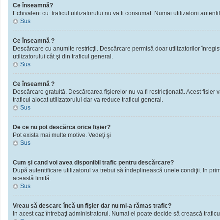
Ce înseamnă?
Echivalent cu: traficul utilizatorului nu va fi consumat. Numai utilizatorii autentif
Sus
Ce înseamnă ?
Descărcare cu anumite restricţii. Descărcare permisă doar utilizatorilor înregistra
utilizatorului cât şi din traficul general.
Sus
Ce înseamnă ?
Descărcare gratuită. Descărcarea fişierelor nu va fi restricţionată. Acest fisier 
traficul alocat utilizatorului dar va reduce traficul general.
Sus
De ce nu pot descărca orice fişier?
Pot exista mai multe motive. Vedeţi şi
Sus
Cum şi cand voi avea disponibil trafic pentru descărcare?
După autentificare utilizatorul va trebui să îndeplinească unele condiţii. In prim
această limită.
Sus
Vreau să descarc încă un fişier dar nu mi-a rămas trafic?
In acest caz întrebaţi administratorul. Numai el poate decide să crească traficu