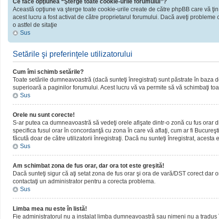
Ce face opţiunea “Şterge toate cookie-urile forumului”?
Această opţiune va şterge toate cookie-urile create de către phpBB care vă ţin
acest lucru a fost activat de către proprietarul forumului. Dacă aveţi probleme 
o astfel de sitaţie
Sus
Setările şi preferinţele utilizatorului
Cum îmi schimb setările?
Toate setările dumneavoastră (dacă sunteţi înregistrat) sunt păstrate în baza de d
superioară a paginilor forumului. Acest lucru vă va permite să vă schimbaţi toate
Sus
Orele nu sunt corecte!
S-ar putea ca dumneavoastră să vedeţi orele afişate dintr-o zonă cu fus orar dif
specifica fusul orar în concordanţă cu zona în care vă aflaţi, cum ar fi Bucureşti
făcută doar de către utilizatorii înregistraţi. Dacă nu sunteţi înregistrat, acest
Sus
Am schimbat zona de fus orar, dar ora tot este greşită!
Dacă sunteţi sigur că aţi setat zona de fus orar şi ora de vară/DST corect dar o
contactaţi un administrator pentru a corecta problema.
Sus
Limba mea nu este în listă!
Fie administratorul nu a instalat limba dumneavoastră sau nimeni nu a tradus î