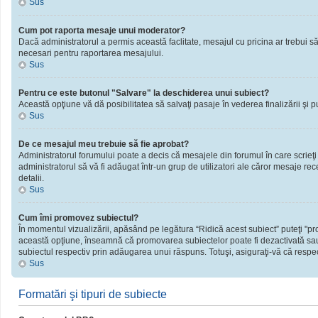
Sus
Cum pot raporta mesaje unui moderator?
Dacă administratorul a permis această faclitate, mesajul cu pricina ar trebui să
necesari pentru raportarea mesajului.
Sus
Pentru ce este butonul "Salvare" la deschiderea unui subiect?
Această opţiune vă dă posibilitatea să salvaţi pasaje în vederea finalizării şi publ
Sus
De ce mesajul meu trebuie să fie aprobat?
Administratorul forumului poate a decis că mesajele din forumul în care scrieţi
administratorul să vă fi adăugat într-un grup de utilizatori ale căror mesaje rec
detalii.
Sus
Cum îmi promovez subiectul?
În momentul vizualizării, apăsând pe legătura “Ridică acest subiect” puteţi "
această opţiune, înseamnă că promovarea subiectelor poate fi dezactivată sau
subiectul respectiv prin adăugarea unui răspuns. Totuşi, asiguraţi-vă că respect
Sus
Formatări şi tipuri de subiecte