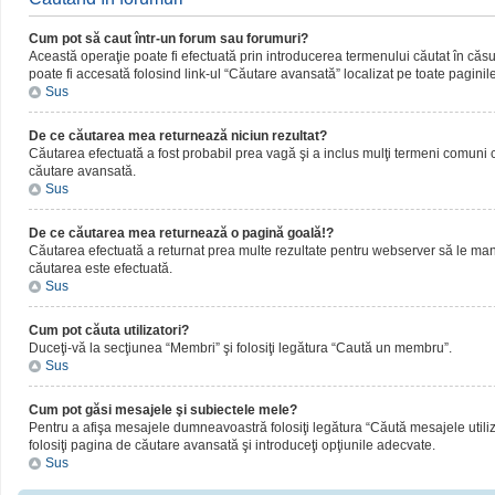
Cum pot să caut într-un forum sau forumuri?
Această operaţie poate fi efectuată prin introducerea termenului căutat în că
poate fi accesată folosind link-ul “Căutare avansată” localizat pe toate paginil
Sus
De ce căutarea mea returnează niciun rezultat?
Căutarea efectuată a fost probabil prea vagă şi a inclus mulţi termeni comuni ca
căutare avansată.
Sus
De ce căutarea mea returnează o pagină goală!?
Căutarea efectuată a returnat prea multe rezultate pentru webserver să le manipul
căutarea este efectuată.
Sus
Cum pot căuta utilizatori?
Duceţi-vă la secţiunea “Membri” şi folosiţi legătura “Caută un membru”.
Sus
Cum pot găsi mesajele şi subiectele mele?
Pentru a afişa mesajele dumneavoastră folosiţi legătura “Căută mesajele utilizat
folosiţi pagina de căutare avansată şi introduceţi opţiunile adecvate.
Sus