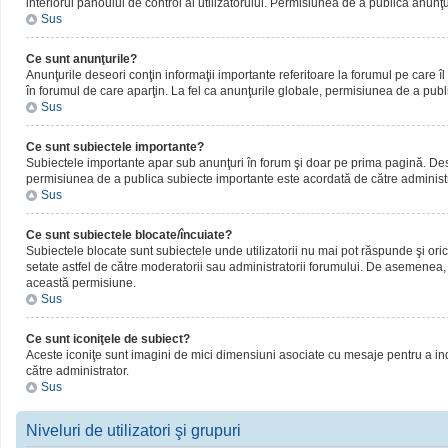
interiorul panoului de control al utilizatorului. Permisiunea de a publica anunţ
Sus
Ce sunt anunţurile?
Anunţurile deseori conţin informaţii importante referitoare la forumul pe care îl 
în forumul de care aparţin. La fel ca anunţurile globale, permisiunea de a publ
Sus
Ce sunt subiectele importante?
Subiectele importante apar sub anunţuri în forum şi doar pe prima pagină. Deseor
permisiunea de a publica subiecte importante este acordată de către administr
Sus
Ce sunt subiectele blocate/încuiate?
Subiectele blocate sunt subiectele unde utilizatorii nu mai pot răspunde şi oric
setate astfel de către moderatorii sau administratorii forumului. De asemenea, 
această permisiune.
Sus
Ce sunt iconiţele de subiect?
Aceste iconiţe sunt imagini de mici dimensiuni asociate cu mesaje pentru a ind
către administrator.
Sus
Niveluri de utilizatori şi grupuri