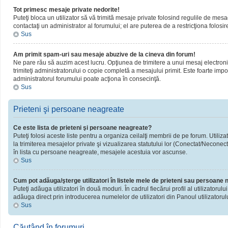
Tot primesc mesaje private nedorite!
Puteţi bloca un utilizator să vă trimită mesaje private folosind regulile de mesa
contactaţi un administrator al forumului; el are puterea de a restricţiona folosir
Sus
Am primit spam-uri sau mesaje abuzive de la cineva din forum!
Ne pare rău să auzim acest lucru. Opţiunea de trimitere a unui mesaj electronic 
trimiteţi administratorului o copie completă a mesajului primit. Este foarte impor
administratorul forumului poate acţiona în consecinţă.
Sus
Prieteni şi persoane neagreate
Ce este lista de prieteni şi persoane neagreate?
Puteţi folosi aceste liste pentru a organiza ceilalţi membrii de pe forum. Utiliza
la trimiterea mesajelor private şi vizualizarea statutului lor (Conectat/Neconect
în lista cu persoane neagreate, mesajele acestuia vor ascunse.
Sus
Cum pot adăuga/şterge utilizatori în listele mele de prieteni sau persoane
Puteţi adăuga utilizatori în două moduri. În cadrul fiecărui profil al utilizatorul
adăuga direct prin introducerea numelelor de utilizatori din Panoul utilizatorulu
Sus
Căutând în forumuri