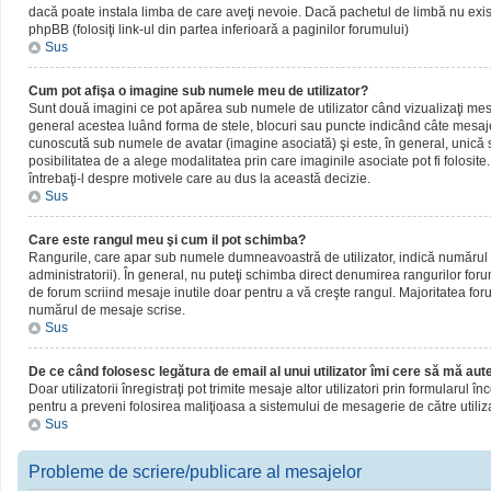
dacă poate instala limba de care aveţi nevoie. Dacă pachetul de limbă nu există,
phpBB (folosiţi link-ul din partea inferioară a paginilor forumului)
Sus
Cum pot afişa o imagine sub numele meu de utilizator?
Sunt două imagini ce pot apărea sub numele de utilizator când vizualizaţi mesaj
general acestea luând forma de stele, blocuri sau puncte indicând câte mesaje
cunoscută sub numele de avatar (imagine asociată) şi este, în general, unică sa
posibilitatea de a alege modalitatea prin care imaginile asociate pot fi folosite
întrebaţi-l despre motivele care au dus la această decizie.
Sus
Care este rangul meu şi cum il pot schimba?
Rangurile, care apar sub numele dumneavoastră de utilizator, indică numărul de
administratorii). În general, nu puteţi schimba direct denumirea rangurilor for
de forum scriind mesaje inutile doar pentru a vă creşte rangul. Majoritatea foru
numărul de mesaje scrise.
Sus
De ce când folosesc legătura de email al unui utilizator îmi cere să mă aute
Doar utilizatorii înregistraţi pot trimite mesaje altor utilizatori prin formularul
pentru a preveni folosirea maliţioasa a sistemului de mesagerie de către utiliz
Sus
Probleme de scriere/publicare al mesajelor