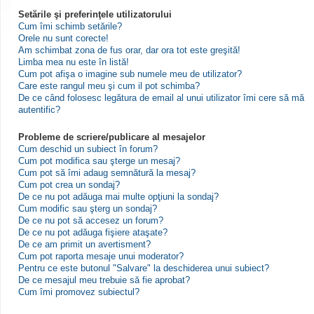
Setările şi preferinţele utilizatorului
Cum îmi schimb setările?
Orele nu sunt corecte!
Am schimbat zona de fus orar, dar ora tot este greşită!
Limba mea nu este în listă!
Cum pot afişa o imagine sub numele meu de utilizator?
Care este rangul meu şi cum il pot schimba?
De ce când folosesc legătura de email al unui utilizator îmi cere să mă
autentific?
Probleme de scriere/publicare al mesajelor
Cum deschid un subiect în forum?
Cum pot modifica sau şterge un mesaj?
Cum pot să îmi adaug semnătură la mesaj?
Cum pot crea un sondaj?
De ce nu pot adăuga mai multe opţiuni la sondaj?
Cum modific sau şterg un sondaj?
De ce nu pot să accesez un forum?
De ce nu pot adăuga fişiere ataşate?
De ce am primit un avertisment?
Cum pot raporta mesaje unui moderator?
Pentru ce este butonul "Salvare" la deschiderea unui subiect?
De ce mesajul meu trebuie să fie aprobat?
Cum îmi promovez subiectul?