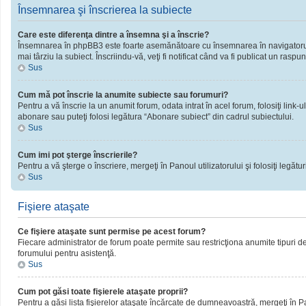
Însemnarea şi înscrierea la subiecte
Care este diferenţa dintre a însemna şi a înscrie?
Însemnarea în phpBB3 este foarte asemănătoare cu însemnarea în navigatorul 
mai târziu la subiect. Înscriindu-vă, veţi fi notificat când va fi publicat un rasp
Sus
Cum mă pot înscrie la anumite subiecte sau forumuri?
Pentru a vă înscrie la un anumit forum, odata intrat în acel forum, folosiţi link
abonare sau puteţi folosi legătura “Abonare subiect” din cadrul subiectului.
Sus
Cum imi pot şterge înscrierile?
Pentru a vă şterge o înscriere, mergeţi în Panoul utilizatorului şi folosiţi legături
Sus
Fişiere ataşate
Ce fişiere ataşate sunt permise pe acest forum?
Fiecare administrator de forum poate permite sau restricţiona anumite tipuri de 
forumului pentru asistenţă.
Sus
Cum pot găsi toate fişierele ataşate proprii?
Pentru a găsi lista fişierelor ataşate încărcate de dumneavoastră, mergeţi în Pano