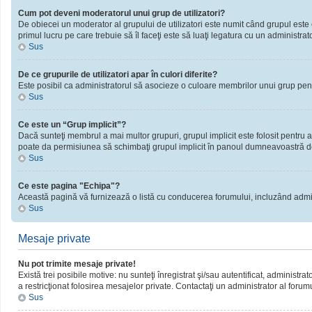
Cum pot deveni moderatorul unui grup de utilizatori?
De obiecei un moderator al grupului de utilizatori este numit când grupul este cr
primul lucru pe care trebuie să îl faceţi este să luaţi legatura cu un administrator
Sus
De ce grupurile de utilizatori apar în culori diferite?
Este posibil ca administratorul să asocieze o culoare membrilor unui grup pent
Sus
Ce este un “Grup implicit”?
Dacă sunteţi membrul a mai multor grupuri, grupul implicit este folosit pentru a
poate da permisiunea să schimbaţi grupul implicit în panoul dumneavoastră d
Sus
Ce este pagina "Echipa"?
Această pagină vă furnizează o listă cu conducerea forumului, incluzând admini
Sus
Mesaje private
Nu pot trimite mesaje private!
Există trei posibile motive: nu sunteţi înregistrat şi/sau autentificat, administra
a restricţionat folosirea mesajelor private. Contactaţi un administrator al forum
Sus