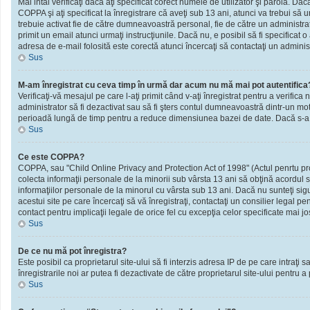
Mai intâi verificaţi dacă aţi specificat corect numele de utilizator şi parola. D
COPPA şi aţi specificat la înregistrare că aveţi sub 13 ani, atunci va trebui să urm
trebuie activat fie de către dumneavoastră personal, fie de către un administrato
primit un email atunci urmaţi instrucţiunile. Dacă nu, e posibil să fi specificat
adresa de e-mail folosită este corectă atunci încercaţi să contactaţi un administ
Sus
M-am înregistrat cu ceva timp în urmă dar acum nu mă mai pot autentifica
Verificaţi-vă mesajul pe care l-aţi primit când v-aţi înregistrat pentru a verifica 
administrator să fi dezactivat sau să fi şters contul dumneavoastră dintr-un mot
perioadă lungă de timp pentru a reduce dimensiunea bazei de date. Dacă s-a întâm
Sus
Ce este COPPA?
COPPA, sau "Child Online Privacy and Protection Act of 1998" (Actul penrtu prote
colecta informaţii personale de la minorii sub vârsta 13 ani să obţină acordul sc
informaţiilor personale de la minorul cu vârsta sub 13 ani. Dacă nu sunteţi sig
acestui site pe care încercaţi să vă înregistraţi, contactaţi un consilier legal p
contact pentru implicaţii legale de orice fel cu excepţia celor specificate mai jo
Sus
De ce nu mă pot înregistra?
Este posibil ca proprietarul site-ului să fi interzis adresa IP de pe care intraţi
înregistrarile noi ar putea fi dezactivate de către proprietarul site-ului pentru a
Sus