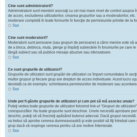
Cine sunt administratorii?
Administratorii sunt membrii asociaţi cu cel mai mare nivel de control asupra în
de acces, excluderea utilizatorilor, crearea grupurilor sau a moderatorilor, et
moderare completă în toate formurile în funcţie de permisiunile primite de la f
Sus
Cine sunt moderatorii?
Moderatorii sunt persoane (sau grupuri de persoane) a căror menire este să ai
de a bloca, debloca, muta, şterge şi împărţi subiectele în forumurile pe care le
lângă subiect sau să publice mesaje abuzive sau ofensatoare.
Sus
Ce sunt grupurile de utilizatori?
Grupurile de utilizatori sunt grupări de utilizatori ce împart comunitatea în secţ
multor grupuri şi fiecare grup are drepturi de acces individuale. Acest lucru u
deodată ca de exemplu: schimbarea permisiunilor de moderare sau acordarea ac
Sus
Unde pot fi găsite grupurile de utilizatori şi cum pot să mă asociez unuia?
Puteţi vedea toate grupurile de utilizatori folosind link-ul “Grupuri de utilizator
corespunzător. Nu toate grupurile sunt deschise. Unele necesită aprobare pentr
deschis, puteţi să vă înscrieţi apăsând butonul adecvat. Dacă grupul necesită
va trebui să aprobe cererea dumneavoastră şi este posibil să fiţi întrebat care
grup dacă vă respinge cererea pentru că are motive întemeiate.
Sus