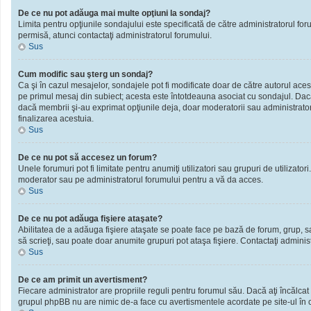
De ce nu pot adăuga mai multe opţiuni la sondaj?
Limita pentru opţiunile sondajului este specificată de către administratorul fo
permisă, atunci contactaţi administratorul forumului.
Sus
Cum modific sau şterg un sondaj?
Ca şi în cazul mesajelor, sondajele pot fi modificate doar de către autorul ace
pe primul mesaj din subiect; acesta este întotdeauna asociat cu sondajul. Dacă n
dacă membrii şi-au exprimat opţiunile deja, doar moderatorii sau administratori
finalizarea acestuia.
Sus
De ce nu pot să accesez un forum?
Unele forumuri pot fi limitate pentru anumiţi utilizatori sau grupuri de utilizato
moderator sau pe administratorul forumului pentru a vă da acces.
Sus
De ce nu pot adăuga fişiere ataşate?
Abilitatea de a adăuga fişiere ataşate se poate face pe bază de forum, grup, sau 
să scrieţi, sau poate doar anumite grupuri pot ataşa fişiere. Contactaţi administ
Sus
De ce am primit un avertisment?
Fiecare administrator are propriile reguli pentru forumul său. Dacă aţi încălcat
grupul phpBB nu are nimic de-a face cu avertismentele acordate pe site-ul în ca