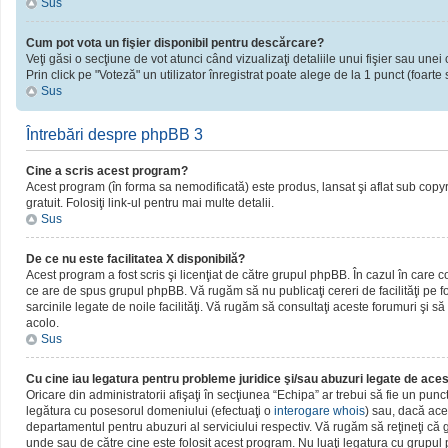
Sus
Cum pot vota un fişier disponibil pentru descărcare?
Veţi găsi o secţiune de vot atunci când vizualizaţi detaliile unui fişier sau unei 
Prin click pe "Voteză" un utilizator înregistrat poate alege de la 1 punct (foarte 
Sus
Întrebări despre phpBB 3
Cine a scris acest program?
Acest program (în forma sa nemodificată) este produs, lansat şi aflat sub copy
gratuit. Folosiţi link-ul pentru mai multe detalii.
Sus
De ce nu este facilitatea X disponibilă?
Acest program a fost scris şi licenţiat de către grupul phpBB. În cazul în care c
ce are de spus grupul phpBB. Vă rugăm să nu publicaţi cereri de facilităţi pe
sarcinile legate de noile facilităţi. Vă rugăm să consultaţi aceste forumuri şi să
acolo.
Sus
Cu cine iau legatura pentru probleme juridice şi/sau abuzuri legate de ac
Oricare din administratorii afişaţi în secţiunea “Echipa” ar trebui să fie un pun
legătura cu posesorul domeniului (efectuaţi o
interogare whois
) sau, dacă ace
departamentul pentru abuzuri al serviciului respectiv. Vă rugăm să reţineţi c
unde sau de către cine este folosit acest program. Nu luaţi legatura cu grupu