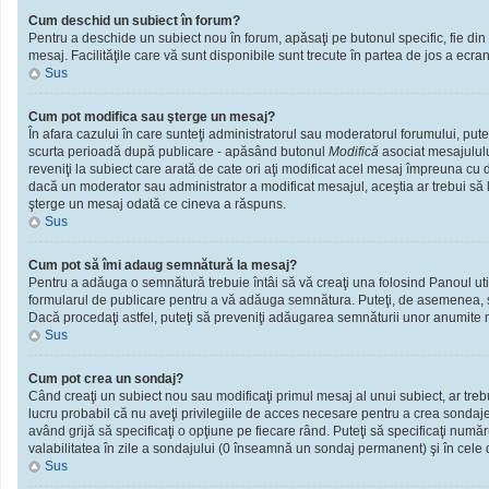
Cum deschid un subiect în forum?
Pentru a deschide un subiect nou în forum, apăsaţi pe butonul specific, fie din f
mesaj. Facilităţile care vă sunt disponibile sunt trecute în partea de jos a ecra
Sus
Cum pot modifica sau şterge un mesaj?
În afara cazului în care sunteţi administratorul sau moderatorul forumului, put
scurta perioadă după publicare - apăsând butonul
Modifică
asociat mesajululu
reveniţi la subiect care arată de cate ori aţi modificat acel mesaj împreuna cu
dacă un moderator sau administrator a modificat mesajul, aceştia ar trebui să l
şterge un mesaj odată ce cineva a răspuns.
Sus
Cum pot să îmi adaug semnătură la mesaj?
Pentru a adăuga o semnătură trebuie întâi să vă creaţi una folosind Panoul util
formularul de publicare pentru a vă adăuga semnătura. Puteţi, de asemenea, 
Dacă procedaţi astfel, puteţi să preveniţi adăugarea semnăturii unor anumite m
Sus
Cum pot crea un sondaj?
Când creaţi un subiect nou sau modificaţi primul mesaj al unui subiect, ar treb
lucru probabil că nu aveţi privilegiile de acces necesare pentru a crea sondaje.
având grijă să specificaţi o opţiune pe fiecare rând. Puteţi să specificaţi numărul
valabilitatea în zile a sondajului (0 înseamnă un sondaj permanent) şi în cele d
Sus