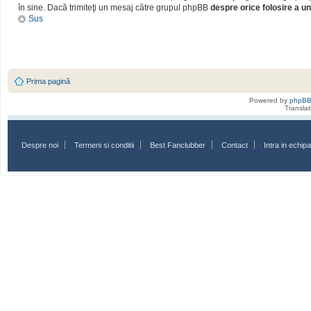
în sine. Dacă trimiteţi un mesaj către grupul phpBB
despre orice folosire a un
Sus
Prima pagină
Powered by
phpB
Transla
Despre noi
Termeni si conditii
Best Fanclubber
Contact
Intra in echi