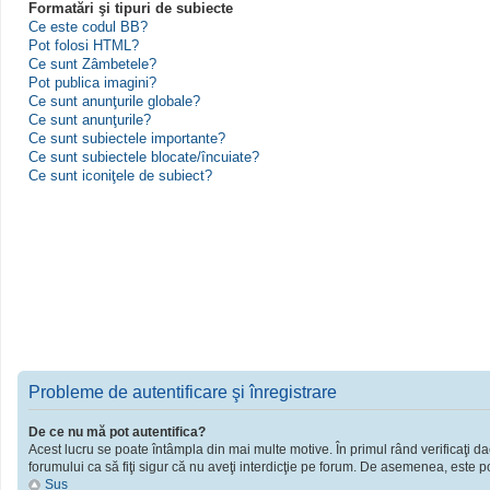
Formatări şi tipuri de subiecte
Ce este codul BB?
Pot folosi HTML?
Ce sunt Zâmbetele?
Pot publica imagini?
Ce sunt anunţurile globale?
Ce sunt anunţurile?
Ce sunt subiectele importante?
Ce sunt subiectele blocate/încuiate?
Ce sunt iconiţele de subiect?
Probleme de autentificare şi înregistrare
De ce nu mă pot autentifica?
Acest lucru se poate întâmpla din mai multe motive. În primul rând verificaţi dac
forumului ca să fiţi sigur că nu aveţi interdicţie pe forum. De asemenea, este po
Sus