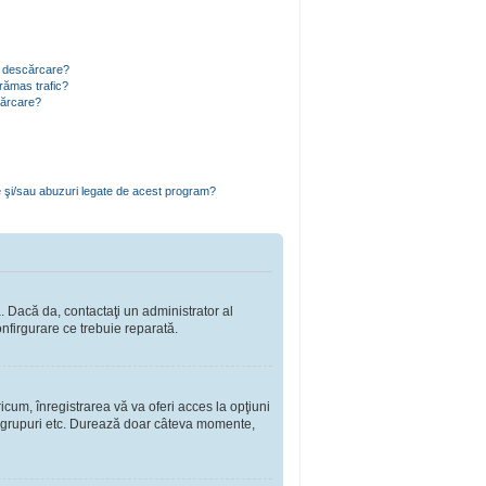
ru descărcare?
rămas trafic?
cărcare?
e şi/sau abuzuri legate de acest program?
a. Dacă da, contactaţi un administrator al
onfirgurare ce trebuie reparată.
cum, înregistrarea vă va oferi acces la opţiuni
a în grupuri etc. Durează doar câteva momente,