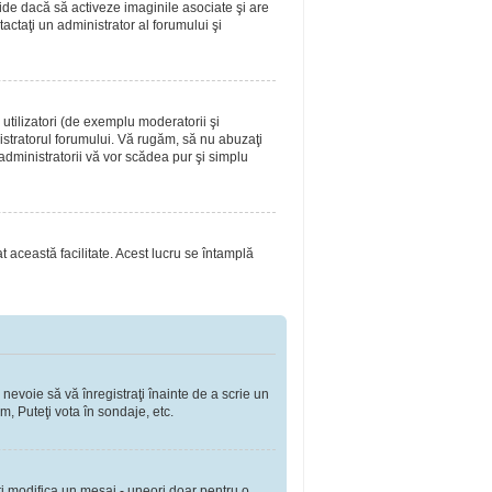
ide dacă să activeze imaginile asociate şi are
tactaţi un administrator al forumului şi
utilizatori (de exemplu moderatorii şi
nistratorul forumului. Vă rugăm, să nu abuzaţi
 administratorii vă vor scădea pur şi simplu
at această facilitate. Acest lucru se întamplă
 nevoie să vă înregistraţi înainte de a scrie un
m, Puteţi vota în sondaje, etc.
ţi modifica un mesaj - uneori doar pentru o