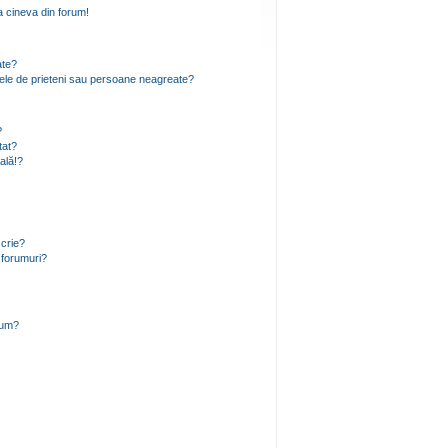
 cineva din forum!
ate?
 mele de prieteni sau persoane neagreate?
?
tat?
ală!?
scrie?
 forumuri?
rum?