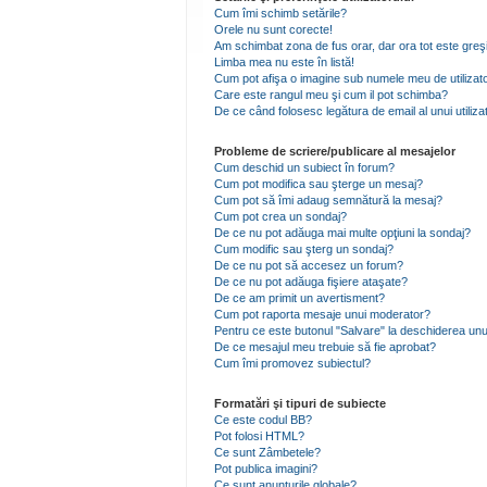
Cum îmi schimb setările?
Orele nu sunt corecte!
Am schimbat zona de fus orar, dar ora tot este greşi
Limba mea nu este în listă!
Cum pot afişa o imagine sub numele meu de utilizat
Care este rangul meu şi cum il pot schimba?
De ce când folosesc legătura de email al unui utiliza
Probleme de scriere/publicare al mesajelor
Cum deschid un subiect în forum?
Cum pot modifica sau şterge un mesaj?
Cum pot să îmi adaug semnătură la mesaj?
Cum pot crea un sondaj?
De ce nu pot adăuga mai multe opţiuni la sondaj?
Cum modific sau şterg un sondaj?
De ce nu pot să accesez un forum?
De ce nu pot adăuga fişiere ataşate?
De ce am primit un avertisment?
Cum pot raporta mesaje unui moderator?
Pentru ce este butonul "Salvare" la deschiderea unu
De ce mesajul meu trebuie să fie aprobat?
Cum îmi promovez subiectul?
Formatări şi tipuri de subiecte
Ce este codul BB?
Pot folosi HTML?
Ce sunt Zâmbetele?
Pot publica imagini?
Ce sunt anunţurile globale?