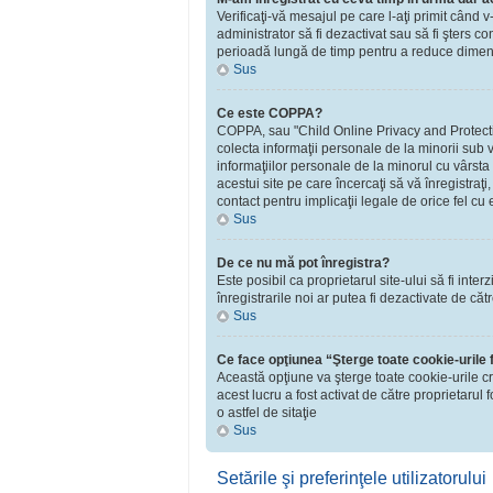
Verificaţi-vă mesajul pe care l-aţi primit când v
administrator să fi dezactivat sau să fi şters 
perioadă lungă de timp pentru a reduce dimensiu
Sus
Ce este COPPA?
COPPA, sau "Child Online Privacy and Protection 
colecta informaţii personale de la minorii sub v
informaţiilor personale de la minorul cu vârsta
acestui site pe care încercaţi să vă înregistraţ
contact pentru implicaţii legale de orice fel cu 
Sus
De ce nu mă pot înregistra?
Este posibil ca proprietarul site-ului să fi inte
înregistrarile noi ar putea fi dezactivate de căt
Sus
Ce face opţiunea “Şterge toate cookie-urile
Această opţiune va şterge toate cookie-urile c
acest lucru a fost activat de către proprietaru
o astfel de sitaţie
Sus
Setările şi preferinţele utilizatorului