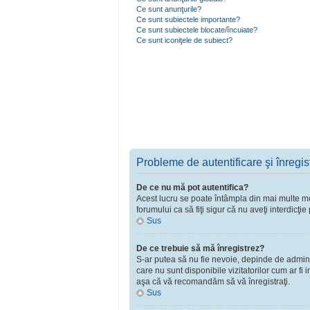
Ce sunt anunţurile?
Ce sunt subiectele importante?
Ce sunt subiectele blocate/încuiate?
Ce sunt iconiţele de subiect?
Probleme de autentificare şi înregis
De ce nu mă pot autentifica?
Acest lucru se poate întâmpla din mai multe moti
forumului ca să fiţi sigur că nu aveţi interdicţ
Sus
De ce trebuie să mă înregistrez?
S-ar putea să nu fie nevoie, depinde de adminst
care nu sunt disponibile vizitatorilor cum ar fi
aşa că vă recomandăm să vă înregistraţi.
Sus