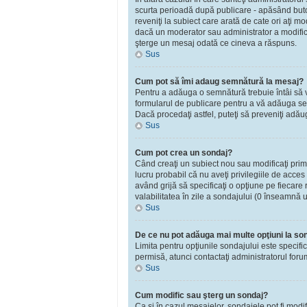
scurta perioadă după publicare - apăsând bu
reveniţi la subiect care arată de cate ori aţi 
dacă un moderator sau administrator a modificat
şterge un mesaj odată ce cineva a răspuns.
Sus
Cum pot să îmi adaug semnătură la mesaj?
Pentru a adăuga o semnătură trebuie întâi să vă
formularul de publicare pentru a vă adăuga se
Dacă procedaţi astfel, puteţi să preveniţi adă
Sus
Cum pot crea un sondaj?
Când creaţi un subiect nou sau modificaţi primu
lucru probabil că nu aveţi privilegiile de acce
având grijă să specificaţi o opţiune pe fiecare r
valabilitatea în zile a sondajului (0 înseamnă 
Sus
De ce nu pot adăuga mai multe opţiuni la so
Limita pentru opţiunile sondajului este specifi
permisă, atunci contactaţi administratorul foru
Sus
Cum modific sau şterg un sondaj?
Ca şi în cazul mesajelor, sondajele pot fi modi