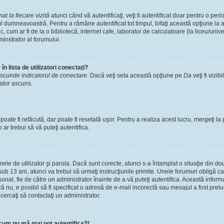
t la fiecare vizită
atunci când vă autentificaţi, veţi fi autentificat doar pentru o pe
l dumneavoastră. Pentru a rămâne autentificat tot timpul, bifaţi această opţiune la 
, cum ar fi de la o bibliotecă, internet cafe, laborator de calculatoare (la liceu/univ
instrator al forumului.
n lista de utilizatori conectaţi?
scunde indicatorul de conectare
. Dacă veţi seta această opţiune pe
Da
veţi fi vizib
zator ascuns.
ate fi refăcută, dar poate fi resetată uşor. Pentru a realiza acest lucru, mergeţi la 
p ar trebui să vă puteţi autentifica.
numele de utilizator şi parola. Dacă sunt corecte, atunci s-a întamplat o situaţie din 
ub 13 ani, atunci va trebui să urmaţi instrucţiunile primite. Unele forumuri obligă ca uti
nal, fie de către un administrator înainte de a vă puteţi autentifica. Această informa
că nu, e posibil să fi specificat o adresă de e-mail incorectă sau mesajul a fost prel
cercaţi să contactaţi un administrator.
cum nu mă mai pot autentifica?!