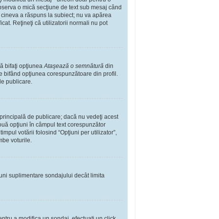
observa o mică secţiune de text sub mesaj când
ă cineva a răspuns la subiect; nu va apărea
t. Reţineţi că utilizatorii normali nu pot
ă bifaţi opţiunea
Ataşează o semnătură
din
 bifând opţiunea corespunzătoare din profil.
de publicare.
rincipală de publicare; dacă nu vedeţi acest
 două opţiuni în câmpul text corespunzător
impul votării folosind “Opţiuni per utilizator”,
mbe voturile.
iuni suplimentare sondajului decât limita
ntru a modifica un sondaj, efectuaţi un click