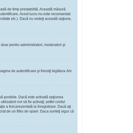
rioadă de timp prestabilită. Această măsură
autentificare. Acest lucru nu este recomandat
ersitate etc.). Dacă nu vedeţi această opţiune,
il doar pentru administratori, moderatori şi
pagina de autentificare şi folosiţi legătura
Am
două posibile. Dacă este activată opţiunea
lizatorii noi să fie activaţi; astfel contul
ţie a fost prezentată la înregistrare. Dacă aţi
ucrat de un filtru de spam. Daca sunteţi sigur că