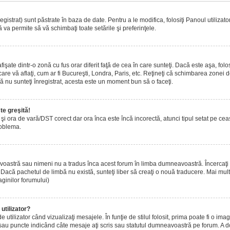
istrat) sunt păstrate în baza de date. Pentru a le modifica, folosiţi Panoul utilizatoru
 va permite să vă schimbaţi toate setările şi preferinţele.
ate dintr-o zonă cu fus orar diferit faţă de cea în care sunteţi. Dacă este aşa, folo
are vă aflaţi, cum ar fi Bucureşti, Londra, Paris, etc. Reţineţi că schimbarea zonei de 
acă nu sunteţi înregistrat, acesta este un moment bun să o faceţi.
te greşită!
r şi ora de vară/DST corect dar ora înca este încă incorectă, atunci tipul setat pe ce
roblema.
voastră sau nimeni nu a tradus înca acest forum în limba dumneavoastră. Încercaţi s
acă pachetul de limbă nu există, sunteţi liber să creaţi o nouă traducere. Mai multe 
aginilor forumului)
utilizator?
tilizator când vizualizaţi mesajele. În funţie de stilul folosit, prima poate fi o i
 sau puncte indicând câte mesaje aţi scris sau statutul dumneavoastră pe forum. A 