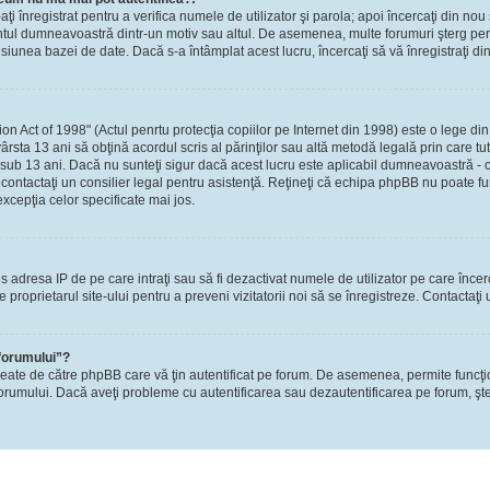
-aţi înregistrat pentru a verifica numele de utilizator şi parola; apoi încercaţi din nou 
contul dumneavoastră dintr-un motiv sau altul. De asemenea, multe forumuri şterg perio
nea bazei de date. Dacă s-a întâmplat acest lucru, încercaţi să vă înregistraţi din n
Act of 1998" (Actul penrtu protecţia copiilor pe Internet din 1998) este o lege din S
ârsta 13 ani să obţină acordul scris al părinţilor sau altă metodă legală prin care tu
 sub 13 ani. Dacă nu sunteţi sigur dacă acest lucru este aplicabil dumneavoastră - ca
i, contactaţi un consilier legal pentru asistenţă. Reţineţi că echipa phpBB nu poate fu
excepţia celor specificate mai jos.
rzis adresa IP de pe care intraţi sau să fi dezactivat numele de utilizator pe care înce
re proprietarul site-ului pentru a preveni vizitatorii noi să se înregistreze. Contactaţ
 forumului”?
reate de către phpBB care vă ţin autentificat pe forum. De asemenea, permite funcţi
l forumului. Dacă aveţi probleme cu autentificarea sau dezautentificarea pe forum, şte