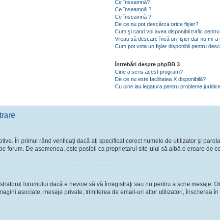
Ce înseamnă?
Ce înseamnă ?
Ce înseamnă ?
De ce nu pot descărca orice fişier?
Cum şi cand voi avea disponibil trafic pent
Vreau să descarc încă un fişier dar nu mi-a 
Cum pot vota un fişier disponibil pentru des
Întrebări despre phpBB 3
Cine a scris acest program?
De ce nu este facilitatea X disponibilă?
Cu cine iau legatura pentru probleme juridic
trare
ve. În primul rând verificaţi dacă aţi specificat corect numele de utilizator şi parol
ie pe forum. De asemenea, este posibil ca proprietarul site-ului să aibă o eroare de c
ratorul forumului dacă e nevoie să vă înregistraţi sau nu pentru a scrie mesaje. Ori
 imagini asociate, mesaje private, trimiterea de email-uri altor utilizatori, înscriere