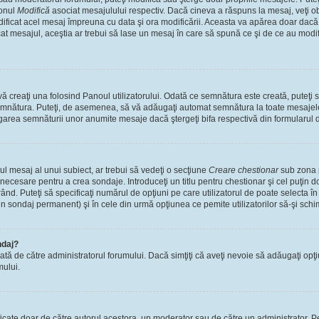
tonul
Modifică
asociat mesajulului respectiv. Dacă cineva a răspuns la mesaj, veţi 
modificat acel mesaj împreuna cu data şi ora modificării. Aceasta va apărea doar dac
 mesajul, aceştia ar trebui să lase un mesaj în care să spună ce şi de ce au modifica
 creaţi una folosind Panoul utilizatorului. Odată ce semnătura este creată, puteţi s
mnătura. Puteţi, de asemenea, să vă adăugaţi automat semnătura la toate mesajele
ugarea semnăturii unor anumite mesaje dacă ştergeţi bifa respectivă din formularul 
l mesaj al unui subiect, ar trebui să vedeţi o secţiune
Creare chestionar
sub zona p
s necesare pentru a crea sondaje. Introduceţi un titlu pentru chestionar şi cel puţin
ând. Puteţi să specificaţi numărul de opţiuni pe care utilizatorul de poate selecta în t
un sondaj permanent) şi în cele din urmă opţiunea ce pemite utilizatorilor să-şi schi
ndaj?
cată de către administratorul forumului. Dacă simţiţi că aveţi nevoie să adăugaţi opţ
mului.
ficate doar de către autorul acestora, un moderator sau de către un administrator. Pe