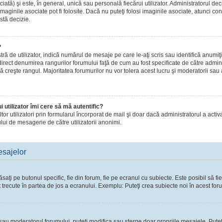
ă) şi este, în general, unică sau personală fiecărui utilizator. Administratorul dec
maginile asociate pot fi folosite. Dacă nu puteţi folosi imaginile asociate, atunci con
stă decizie.
?
de utilizator, indică numărul de mesaje pe care le-aţi scris sau identifică anumiţi 
 direct denumirea rangurilor forumului faţă de cum au fost specificate de către admi
ă creşte rangul. Majoritatea forumurilor nu vor tolera acest lucru şi moderatorii sau
 utilizator îmi cere să mă autentific?
 altor utilizatori prin formularul încorporat de mail şi doar dacă administratorul a activ
lui de mesagerie de către utilizatorii anonimi.
esajelor
ţi pe butonul specific, fie din forum, fie pe ecranul cu subiecte. Este posibil să fie
t trecute în partea de jos a ecranului. Exemplu: Puteţi crea subiecte noi în acest foru
l sau moderatorul forumului, puteţi modifica sau şterge doar propriile mesajele. Pute