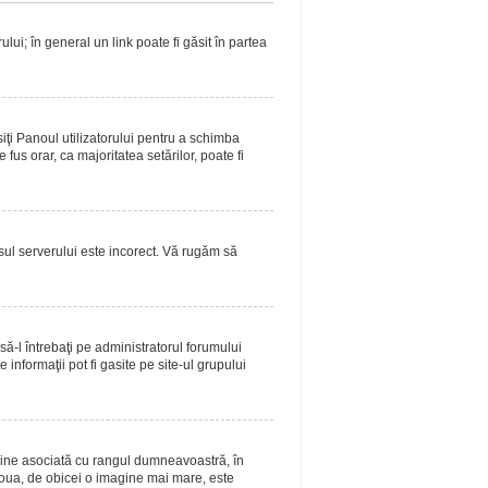
lui; în general un link poate fi găsit în partea
siţi Panoul utilizatorului pentru a schimba
fus orar, ca majoritatea setărilor, poate fi
asul serverului este incorect. Vă rugăm să
ă-l întrebaţi pe administratorul forumului
informaţii pot fi gasite pe site-ul grupului
magine asociată cu rangul dumneavoastră, în
doua, de obicei o imagine mai mare, este