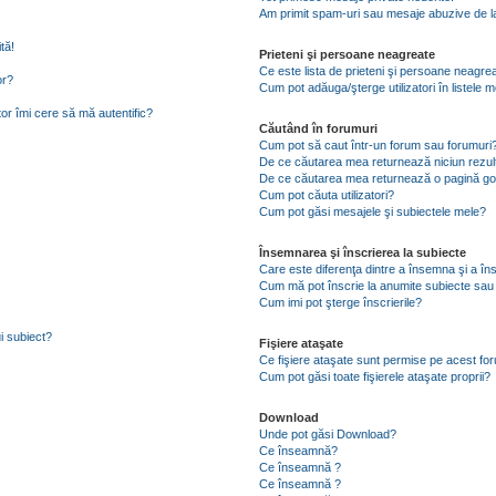
Am primit spam-uri sau mesaje abuzive de la
tă!
Prieteni şi persoane neagreate
Ce este lista de prieteni şi persoane neagre
or?
Cum pot adăuga/şterge utilizatori în listele
tor îmi cere să mă autentific?
Căutând în forumuri
Cum pot să caut într-un forum sau forumuri
De ce căutarea mea returnează niciun rezul
De ce căutarea mea returnează o pagină go
Cum pot căuta utilizatori?
Cum pot găsi mesajele şi subiectele mele?
Însemnarea şi înscrierea la subiecte
Care este diferenţa dintre a însemna şi a în
Cum mă pot înscrie la anumite subiecte sau
Cum imi pot şterge înscrierile?
i subiect?
Fişiere ataşate
Ce fişiere ataşate sunt permise pe acest fo
Cum pot găsi toate fişierele ataşate proprii?
Download
Unde pot găsi Download?
Ce înseamnă?
Ce înseamnă ?
Ce înseamnă ?