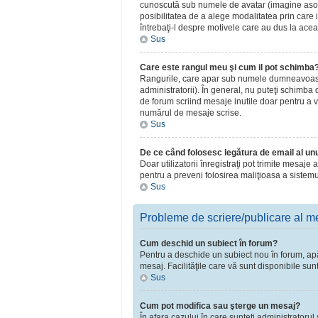
cunoscută sub numele de avatar (imagine asociat
posibilitatea de a alege modalitatea prin care i
întrebaţi-l despre motivele care au dus la acea
Sus
Care este rangul meu şi cum il pot schimba
Rangurile, care apar sub numele dumneavoastră 
administratorii). În general, nu puteţi schimba
de forum scriind mesaje inutile doar pentru a v
numărul de mesaje scrise.
Sus
De ce când folosesc legătura de email al unui
Doar utilizatorii înregistraţi pot trimite mesaje
pentru a preveni folosirea maliţioasa a sistemu
Sus
Probleme de scriere/publicare al m
Cum deschid un subiect în forum?
Pentru a deschide un subiect nou în forum, apăsa
mesaj. Facilităţile care vă sunt disponibile sun
Sus
Cum pot modifica sau şterge un mesaj?
În afara cazului în care sunteţi administratoru