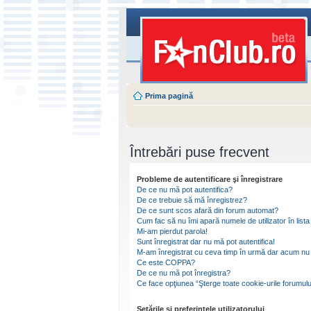
Prima pagină
Întrebări puse frecvent
Probleme de autentificare şi înregistrare
De ce nu mă pot autentifica?
De ce trebuie să mă înregistrez?
De ce sunt scos afară din forum automat?
Cum fac să nu îmi apară numele de utilizator în lista 
Mi-am pierdut parola!
Sunt înregistrat dar nu mă pot autentifica!
M-am înregistrat cu ceva timp în urmă dar acum nu 
Ce este COPPA?
De ce nu mă pot înregistra?
Ce face opţiunea “Şterge toate cookie-urile forumulu
Setările şi preferinţele utilizatorului