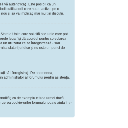
să vă autentificaţi. Este posibil ca un
dic utilizatorii care nu au activat pe o
ou şi să vă implicaţi mai mult în discuţii.
tatele Unite care solicită site-urile care pot
torele legal îşi dă acordul pentru colectarea
 un utilizator ce se înregistrează - sau
rniza sfaturi juridice şi nu este un punct de
rcaţi să-l înregistraţi. De asemenea,
i un administrator al forumului pentru asistenţă.
onalităţi ca de exemplu citirea urmei dacă
rgerea cookie-urilor forumului poate ajuta într-