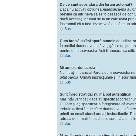
De ce sunt scos afară din forum automat?
Dacă nu activaţi opţiunea
Autentifică-mă automa
previne ca altcineva să se folosească de contu
dacă accesaţi forumul de la un calculator public
înseamnă că a fost dezactivată de către un adm
Sus
Cum fac să nu îmi apară numele de utilizator î
În profilul dumneavoastră veţi găsi o opţiune
A
pentru dumneavoastră. Veţi fi numărat ca utili
Sus
Mi-am pierdut parola!
Nu intraţi în panică! Parola dumneavoastră nu po
uitat parola
. Urmaţi instrucţiunile şi în scurt tim
Sus
Sunt înregistrat dar nu mă pot autentifica!
Mai intâi verificaţi dacă aţi specificat corect 
COPPA şi aţi specificat la înregistrare că aveţi s
trebuie activat fie de către dumneavoastră perso
primit un email atunci urmaţi instrucţiunile. Da
adresa de e-mail folosită este corectă atunci în
Sus
M-am înregistrat cu ceva timp în urmă dar a