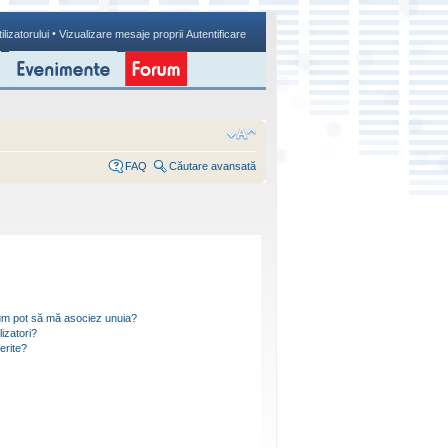
•
ilizatorului
Vizualizare mesaje proprii
Autentificare
FAQ
Căutare avansată
i cum pot să mă asociez unuia?
izatori?
ferite?