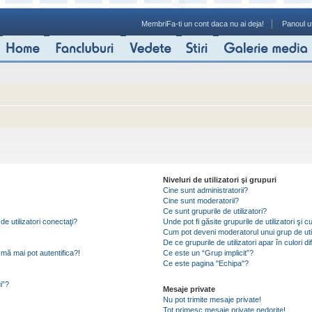
Membri
Fa-ti un cont daca nu ai deja!
Panoul ut
Niveluri de utilizatori şi grupuri
Cine sunt administratorii?
Cine sunt moderatorii?
Ce sunt grupurile de utilizatori?
de utilizatori conectaţi?
Unde pot fi găsite grupurile de utilizatori ş
Cum pot deveni moderatorul unui grup de util
De ce grupurile de utilizatori apar în culori di
mă mai pot autentifica?!
Ce este un “Grup implicit”?
Ce este pagina "Echipa"?
i”?
Mesaje private
Nu pot trimite mesaje private!
Tot primesc mesaje private nedorite!