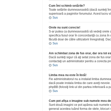
Cum îmi schimb setările?
Toate setările dumneavoastră (dacă sunteţi înreg
superioară a paginilor forumului. Acest lucru vă
Sus
Orele nu sunt corecte!
S-ar putea ca dumneavoastră să vedeţi orele afiş
specifica fusul orar în concordanţă cu zona în c
făcută doar de către utilizatorii înregistraţi. D
Sus
Am schimbat zona de fus orar, dar ora tot es
Dacă sunteţi sigur că aţi setat zona de fus ora
contactaţi un administrator pentru a corecta p
Sus
Limba mea nu este în listă!
Fie administratorul nu a instalat limba dumnea
dacă poate instala limba de care aveţi nevoie. D
phpBB (folosiţi link-ul din partea inferioară a p
Sus
Cum pot afişa o imagine sub numele meu de 
Sunt două imagini ce pot apărea sub numele de u
general acestea luând forma de stele, blocuri