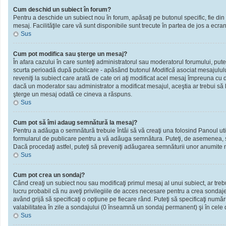
Cum deschid un subiect în forum?
Pentru a deschide un subiect nou în forum, apăsaţi pe butonul specific, fie din f
mesaj. Facilităţile care vă sunt disponibile sunt trecute în partea de jos a ecra
Sus
Cum pot modifica sau şterge un mesaj?
În afara cazului în care sunteţi administratorul sau moderatorul forumului, put
scurta perioadă după publicare - apăsând butonul
Modifică
asociat mesajululu
reveniţi la subiect care arată de cate ori aţi modificat acel mesaj împreuna cu
dacă un moderator sau administrator a modificat mesajul, aceştia ar trebui să l
şterge un mesaj odată ce cineva a răspuns.
Sus
Cum pot să îmi adaug semnătură la mesaj?
Pentru a adăuga o semnătură trebuie întâi să vă creaţi una folosind Panoul util
formularul de publicare pentru a vă adăuga semnătura. Puteţi, de asemenea, 
Dacă procedaţi astfel, puteţi să preveniţi adăugarea semnăturii unor anumite m
Sus
Cum pot crea un sondaj?
Când creaţi un subiect nou sau modificaţi primul mesaj al unui subiect, ar treb
lucru probabil că nu aveţi privilegiile de acces necesare pentru a crea sondaje.
având grijă să specificaţi o opţiune pe fiecare rând. Puteţi să specificaţi numărul
valabilitatea în zile a sondajului (0 înseamnă un sondaj permanent) şi în cele d
Sus