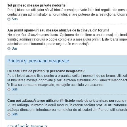
Tot primesc mesaje private nedorite!
Puteţi bloca un utilizator să vă trimită mesaje private folosind regulile de mesa
contactaţi un administrator al forumului; el are puterea de a restricţiona folosir
Sus
Am primit spam-uri sau mesaje abuzive de la cineva din forum!
Ne pare rău să auzim acest lucru. Opţiunea de trimitere a unui mesaj electronic 
trimiteţi administratorului o copie completă a mesajului primit. Este foarte impor
administratorul forumului poate acţiona în consecinţă.
Sus
Prieteni şi persoane neagreate
Ce este lista de prieteni şi persoane neagreate?
Puteţi folosi aceste liste pentru a organiza ceilalţi membrii de pe forum. Utiliza
la trimiterea mesajelor private şi vizualizarea statutului lor (Conectat/Neconect
în lista cu persoane neagreate, mesajele acestuia vor ascunse.
Sus
Cum pot adăuga/şterge utilizatori în listele mele de prieteni sau persoane
Puteţi adăuga utilizatori în două moduri. În cadrul fiecărui profil al utilizatorul
adăuga direct prin introducerea numelelor de utilizatori din Panoul utilizatorulu
Sus
Căutând în forumuri