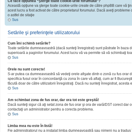
Ce face opţiunea “Şterge toate cookie-urile forumului”?
Această opţiune va şterge toate cookie-urile create de către phpBB care vă ţin
acest lucru a fost activat de către proprietarul forumului. Dacă aveţi probleme 
o astfel de sitaţie
Sus
Setările şi preferinţele utilizatorului
Cum îmi schimb setările?
Toate setările dumneavoastră (dacă sunteţi înregistrat) sunt păstrate în baza de d
superioară a paginilor forumului. Acest lucru vă va permite să vă schimbaţi toate
Sus
Orele nu sunt corecte!
S-ar putea ca dumneavoastră să vedeţi orele afişate dintr-o zonă cu fus orar dif
specifica fusul orar în concordanţă cu zona în care vă aflaţi, cum ar fi Bucureşti
făcută doar de către utilizatorii înregistraţi. Dacă nu sunteţi înregistrat, acest
Sus
Am schimbat zona de fus orar, dar ora tot este greşită!
Dacă sunteţi sigur că aţi setat zona de fus orar şi ora de vară/DST corect dar o
contactaţi un administrator pentru a corecta problema.
Sus
Limba mea nu este în listă!
Fie administratorul nu a instalat limba dumneavoastră sau nimeni nu a tradus î