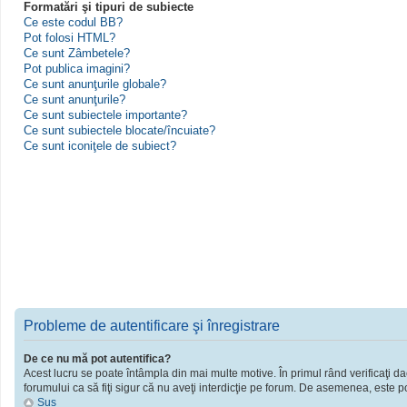
Formatări şi tipuri de subiecte
Ce este codul BB?
Pot folosi HTML?
Ce sunt Zâmbetele?
Pot publica imagini?
Ce sunt anunţurile globale?
Ce sunt anunţurile?
Ce sunt subiectele importante?
Ce sunt subiectele blocate/încuiate?
Ce sunt iconiţele de subiect?
Probleme de autentificare şi înregistrare
De ce nu mă pot autentifica?
Acest lucru se poate întâmpla din mai multe motive. În primul rând verificaţi dac
forumului ca să fiţi sigur că nu aveţi interdicţie pe forum. De asemenea, este po
Sus