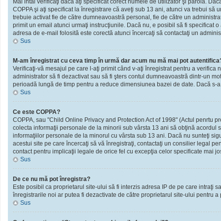
Mai intâi verificaţi dacă aţi specificat corect numele de utilizator şi parola. D
COPPA şi aţi specificat la înregistrare că aveţi sub 13 ani, atunci va trebui să urm
trebuie activat fie de către dumneavoastră personal, fie de către un administrato
primit un email atunci urmaţi instrucţiunile. Dacă nu, e posibil să fi specificat
adresa de e-mail folosită este corectă atunci încercaţi să contactaţi un administ
Sus
M-am înregistrat cu ceva timp în urmă dar acum nu mă mai pot autentifica
Verificaţi-vă mesajul pe care l-aţi primit când v-aţi înregistrat pentru a verifica 
administrator să fi dezactivat sau să fi şters contul dumneavoastră dintr-un mot
perioadă lungă de timp pentru a reduce dimensiunea bazei de date. Dacă s-a întâm
Sus
Ce este COPPA?
COPPA, sau "Child Online Privacy and Protection Act of 1998" (Actul penrtu prote
colecta informaţii personale de la minorii sub vârsta 13 ani să obţină acordul sc
informaţiilor personale de la minorul cu vârsta sub 13 ani. Dacă nu sunteţi sig
acestui site pe care încercaţi să vă înregistraţi, contactaţi un consilier legal p
contact pentru implicaţii legale de orice fel cu excepţia celor specificate mai jo
Sus
De ce nu mă pot înregistra?
Este posibil ca proprietarul site-ului să fi interzis adresa IP de pe care intraţi
înregistrarile noi ar putea fi dezactivate de către proprietarul site-ului pentru a
Sus