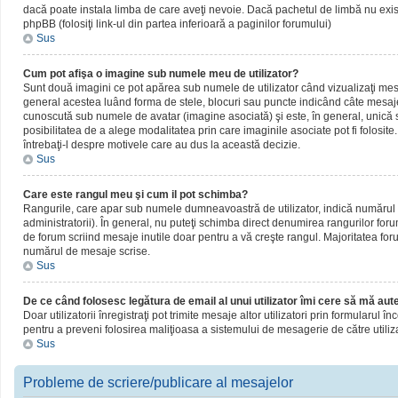
dacă poate instala limba de care aveţi nevoie. Dacă pachetul de limbă nu există,
phpBB (folosiţi link-ul din partea inferioară a paginilor forumului)
Sus
Cum pot afişa o imagine sub numele meu de utilizator?
Sunt două imagini ce pot apărea sub numele de utilizator când vizualizaţi mesaj
general acestea luând forma de stele, blocuri sau puncte indicând câte mesaje
cunoscută sub numele de avatar (imagine asociată) şi este, în general, unică sa
posibilitatea de a alege modalitatea prin care imaginile asociate pot fi folosite
întrebaţi-l despre motivele care au dus la această decizie.
Sus
Care este rangul meu şi cum il pot schimba?
Rangurile, care apar sub numele dumneavoastră de utilizator, indică numărul de
administratorii). În general, nu puteţi schimba direct denumirea rangurilor for
de forum scriind mesaje inutile doar pentru a vă creşte rangul. Majoritatea foru
numărul de mesaje scrise.
Sus
De ce când folosesc legătura de email al unui utilizator îmi cere să mă aute
Doar utilizatorii înregistraţi pot trimite mesaje altor utilizatori prin formularul
pentru a preveni folosirea maliţioasa a sistemului de mesagerie de către utiliz
Sus
Probleme de scriere/publicare al mesajelor