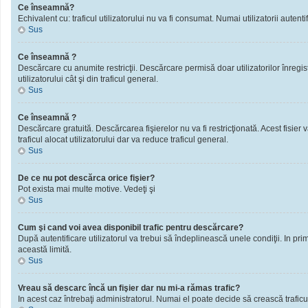
Ce înseamnă?
Echivalent cu: traficul utilizatorului nu va fi consumat. Numai utilizatorii autentif
Sus
Ce înseamnă ?
Descărcare cu anumite restricţii. Descărcare permisă doar utilizatorilor înregistra
utilizatorului cât şi din traficul general.
Sus
Ce înseamnă ?
Descărcare gratuită. Descărcarea fişierelor nu va fi restricţionată. Acest fisier 
traficul alocat utilizatorului dar va reduce traficul general.
Sus
De ce nu pot descărca orice fişier?
Pot exista mai multe motive. Vedeţi şi
Sus
Cum şi cand voi avea disponibil trafic pentru descărcare?
După autentificare utilizatorul va trebui să îndeplinească unele condiţii. In prim
această limită.
Sus
Vreau să descarc încă un fişier dar nu mi-a rămas trafic?
In acest caz întrebaţi administratorul. Numai el poate decide să crească traficu