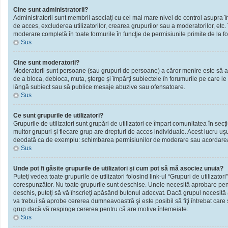
Cine sunt administratorii?
Administratorii sunt membrii asociaţi cu cel mai mare nivel de control asupra în
de acces, excluderea utilizatorilor, crearea grupurilor sau a moderatorilor, et
moderare completă în toate formurile în funcţie de permisiunile primite de la f
Sus
Cine sunt moderatorii?
Moderatorii sunt persoane (sau grupuri de persoane) a căror menire este să ai
de a bloca, debloca, muta, şterge şi împărţi subiectele în forumurile pe care le
lângă subiect sau să publice mesaje abuzive sau ofensatoare.
Sus
Ce sunt grupurile de utilizatori?
Grupurile de utilizatori sunt grupări de utilizatori ce împart comunitatea în secţ
multor grupuri şi fiecare grup are drepturi de acces individuale. Acest lucru u
deodată ca de exemplu: schimbarea permisiunilor de moderare sau acordarea ac
Sus
Unde pot fi găsite grupurile de utilizatori şi cum pot să mă asociez unuia?
Puteţi vedea toate grupurile de utilizatori folosind link-ul “Grupuri de utilizator
corespunzător. Nu toate grupurile sunt deschise. Unele necesită aprobare pentr
deschis, puteţi să vă înscrieţi apăsând butonul adecvat. Dacă grupul necesită
va trebui să aprobe cererea dumneavoastră şi este posibil să fiţi întrebat care
grup dacă vă respinge cererea pentru că are motive întemeiate.
Sus