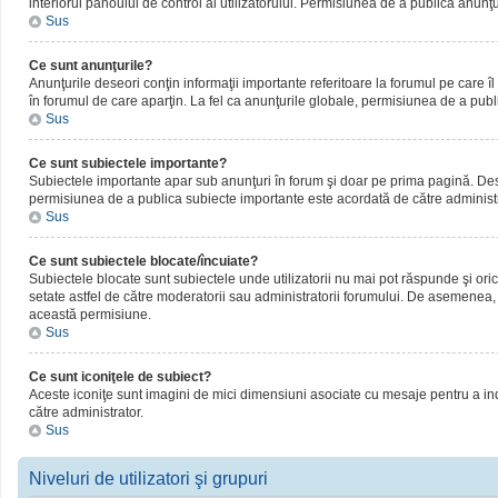
interiorul panoului de control al utilizatorului. Permisiunea de a publica anunţ
Sus
Ce sunt anunţurile?
Anunţurile deseori conţin informaţii importante referitoare la forumul pe care îl 
în forumul de care aparţin. La fel ca anunţurile globale, permisiunea de a publ
Sus
Ce sunt subiectele importante?
Subiectele importante apar sub anunţuri în forum şi doar pe prima pagină. Deseor
permisiunea de a publica subiecte importante este acordată de către administr
Sus
Ce sunt subiectele blocate/încuiate?
Subiectele blocate sunt subiectele unde utilizatorii nu mai pot răspunde şi oric
setate astfel de către moderatorii sau administratorii forumului. De asemenea, 
această permisiune.
Sus
Ce sunt iconiţele de subiect?
Aceste iconiţe sunt imagini de mici dimensiuni asociate cu mesaje pentru a ind
către administrator.
Sus
Niveluri de utilizatori şi grupuri