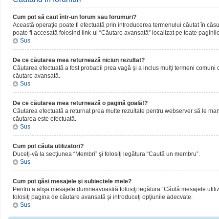
Cum pot să caut într-un forum sau forumuri?
Această operaţie poate fi efectuată prin introducerea termenului căutat în că
poate fi accesată folosind link-ul “Căutare avansată” localizat pe toate paginil
Sus
De ce căutarea mea returnează niciun rezultat?
Căutarea efectuată a fost probabil prea vagă şi a inclus mulţi termeni comuni ca
căutare avansată.
Sus
De ce căutarea mea returnează o pagină goală!?
Căutarea efectuată a returnat prea multe rezultate pentru webserver să le manipul
căutarea este efectuată.
Sus
Cum pot căuta utilizatori?
Duceţi-vă la secţiunea “Membri” şi folosiţi legătura “Caută un membru”.
Sus
Cum pot găsi mesajele şi subiectele mele?
Pentru a afişa mesajele dumneavoastră folosiţi legătura “Căută mesajele utilizat
folosiţi pagina de căutare avansată şi introduceţi opţiunile adecvate.
Sus