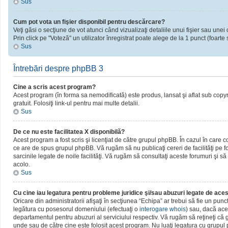
Sus
Cum pot vota un fişier disponibil pentru descărcare?
Veţi găsi o secţiune de vot atunci când vizualizaţi detaliile unui fişier sau unei 
Prin click pe "Voteză" un utilizator înregistrat poate alege de la 1 punct (foarte 
Sus
Întrebări despre phpBB 3
Cine a scris acest program?
Acest program (în forma sa nemodificată) este produs, lansat şi aflat sub copy
gratuit. Folosiţi link-ul pentru mai multe detalii.
Sus
De ce nu este facilitatea X disponibilă?
Acest program a fost scris şi licenţiat de către grupul phpBB. În cazul în care c
ce are de spus grupul phpBB. Vă rugăm să nu publicaţi cereri de facilităţi pe
sarcinile legate de noile facilităţi. Vă rugăm să consultaţi aceste forumuri şi să
acolo.
Sus
Cu cine iau legatura pentru probleme juridice şi/sau abuzuri legate de ac
Oricare din administratorii afişaţi în secţiunea “Echipa” ar trebui să fie un pun
legătura cu posesorul domeniului (efectuaţi o
interogare whois
) sau, dacă ace
departamentul pentru abuzuri al serviciului respectiv. Vă rugăm să reţineţi c
unde sau de către cine este folosit acest program. Nu luaţi legatura cu grupu