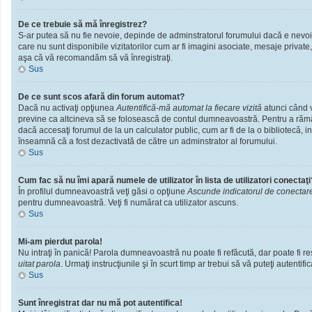
De ce trebuie să mă înregistrez?
S-ar putea să nu fie nevoie, depinde de adminstratorul forumului dacă e nevoie 
care nu sunt disponibile vizitatorilor cum ar fi imagini asociate, mesaje private
aşa că vă recomandăm să vă înregistraţi.
Sus
De ce sunt scos afară din forum automat?
Dacă nu activaţi opţiunea
Autentifică-mă automat la fiecare vizită
atunci când v
previne ca altcineva să se folosească de contul dumneavoastră. Pentru a rămâne
dacă accesaţi forumul de la un calculator public, cum ar fi de la o bibliotecă, i
înseamnă că a fost dezactivată de către un adminstrator al forumului.
Sus
Cum fac să nu îmi apară numele de utilizator în lista de utilizatori conectaţi
În profilul dumneavoastră veţi găsi o opţiune
Ascunde indicatorul de conectar
pentru dumneavoastră. Veţi fi numărat ca utilizator ascuns.
Sus
Mi-am pierdut parola!
Nu intraţi în panică! Parola dumneavoastră nu poate fi refăcută, dar poate fi res
uitat parola
. Urmaţi instrucţiunile şi în scurt timp ar trebui să vă puteţi autentific
Sus
Sunt înregistrat dar nu mă pot autentifica!