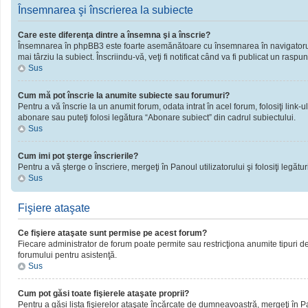
Însemnarea şi înscrierea la subiecte
Care este diferenţa dintre a însemna şi a înscrie?
Însemnarea în phpBB3 este foarte asemănătoare cu însemnarea în navigatorul 
mai târziu la subiect. Înscriindu-vă, veţi fi notificat când va fi publicat un rasp
Sus
Cum mă pot înscrie la anumite subiecte sau forumuri?
Pentru a vă înscrie la un anumit forum, odata intrat în acel forum, folosiţi link
abonare sau puteţi folosi legătura “Abonare subiect” din cadrul subiectului.
Sus
Cum imi pot şterge înscrierile?
Pentru a vă şterge o înscriere, mergeţi în Panoul utilizatorului şi folosiţi legături
Sus
Fişiere ataşate
Ce fişiere ataşate sunt permise pe acest forum?
Fiecare administrator de forum poate permite sau restricţiona anumite tipuri de 
forumului pentru asistenţă.
Sus
Cum pot găsi toate fişierele ataşate proprii?
Pentru a găsi lista fişierelor ataşate încărcate de dumneavoastră, mergeţi în Pano