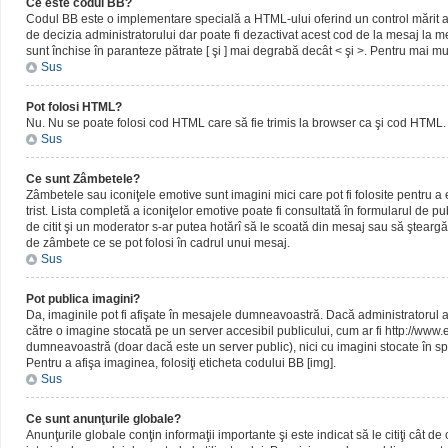
Ce este codul BB?
Codul BB este o implementare specială a HTML-ului oferind un control mărit al 
de decizia administratorului dar poate fi dezactivat acest cod de la mesaj la me
sunt închise în paranteze pătrate [ şi ] mai degrabă decât < şi >. Pentru mai mu
Sus
Pot folosi HTML?
Nu. Nu se poate folosi cod HTML care să fie trimis la browser ca şi cod HTML. 
Sus
Ce sunt Zâmbetele?
Zâmbetele sau iconiţele emotive sunt imagini mici care pot fi folosite pentru
trist. Lista completă a iconiţelor emotive poate fi consultată în formularul de p
de citit şi un moderator s-ar putea hotărî să le scoată din mesaj sau să ştearg
de zâmbete ce se pot folosi în cadrul unui mesaj.
Sus
Pot publica imagini?
Da, imaginile pot fi afişate în mesajele dumneavoastră. Dacă administratorul a pe
către o imagine stocată pe un server accesibil publicului, cum ar fi http://www
dumneavoastră (doar dacă este un server public), nici cu imagini stocate în spa
Pentru a afişa imaginea, folosiţi eticheta codului BB [img].
Sus
Ce sunt anunţurile globale?
Anunţurile globale conţin informaţii importante şi este indicat să le citiţi cât d