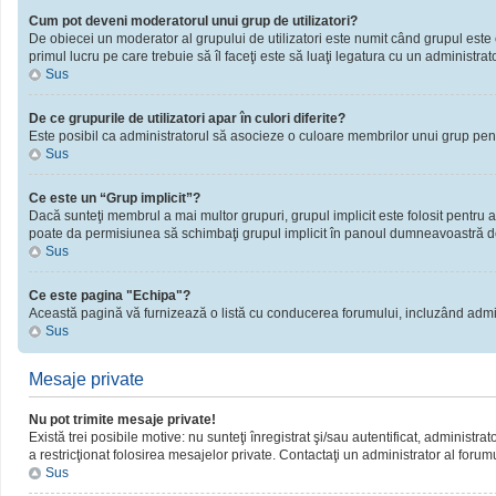
Cum pot deveni moderatorul unui grup de utilizatori?
De obiecei un moderator al grupului de utilizatori este numit când grupul este cr
primul lucru pe care trebuie să îl faceţi este să luaţi legatura cu un administrator
Sus
De ce grupurile de utilizatori apar în culori diferite?
Este posibil ca administratorul să asocieze o culoare membrilor unui grup pent
Sus
Ce este un “Grup implicit”?
Dacă sunteţi membrul a mai multor grupuri, grupul implicit este folosit pentru a
poate da permisiunea să schimbaţi grupul implicit în panoul dumneavoastră d
Sus
Ce este pagina "Echipa"?
Această pagină vă furnizează o listă cu conducerea forumului, incluzând admini
Sus
Mesaje private
Nu pot trimite mesaje private!
Există trei posibile motive: nu sunteţi înregistrat şi/sau autentificat, administra
a restricţionat folosirea mesajelor private. Contactaţi un administrator al forum
Sus