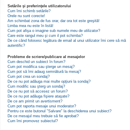
Setările şi preferinţele utilizatorului
Cum îmi schimb setările?
Orele nu sunt corecte!
Am schimbat zona de fus orar, dar ora tot este greşită!
Limba mea nu este în listă!
Cum pot afişa o imagine sub numele meu de utilizator?
Care este rangul meu şi cum il pot schimba?
De ce când folosesc legătura de email al unui utilizator îmi cere să mă
autentific?
Probleme de scriere/publicare al mesajelor
Cum deschid un subiect în forum?
Cum pot modifica sau şterge un mesaj?
Cum pot să îmi adaug semnătură la mesaj?
Cum pot crea un sondaj?
De ce nu pot adăuga mai multe opţiuni la sondaj?
Cum modific sau şterg un sondaj?
De ce nu pot să accesez un forum?
De ce nu pot adăuga fişiere ataşate?
De ce am primit un avertisment?
Cum pot raporta mesaje unui moderator?
Pentru ce este butonul "Salvare" la deschiderea unui subiect?
De ce mesajul meu trebuie să fie aprobat?
Cum îmi promovez subiectul?