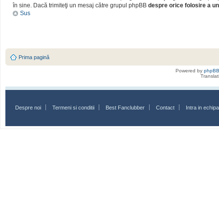
în sine. Dacă trimiteţi un mesaj către grupul phpBB
despre orice folosire a un
Sus
Prima pagină
Powered by
phpB
Transla
Despre noi
Termeni si conditii
Best Fanclubber
Contact
Intra in echi