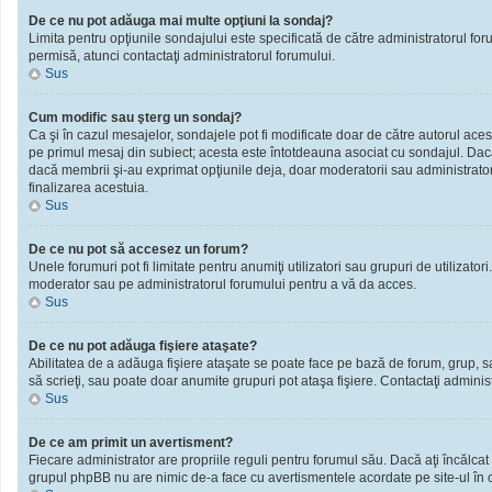
De ce nu pot adăuga mai multe opţiuni la sondaj?
Limita pentru opţiunile sondajului este specificată de către administratorul fo
permisă, atunci contactaţi administratorul forumului.
Sus
Cum modific sau şterg un sondaj?
Ca şi în cazul mesajelor, sondajele pot fi modificate doar de către autorul ace
pe primul mesaj din subiect; acesta este întotdeauna asociat cu sondajul. Dacă n
dacă membrii şi-au exprimat opţiunile deja, doar moderatorii sau administratori
finalizarea acestuia.
Sus
De ce nu pot să accesez un forum?
Unele forumuri pot fi limitate pentru anumiţi utilizatori sau grupuri de utilizato
moderator sau pe administratorul forumului pentru a vă da acces.
Sus
De ce nu pot adăuga fişiere ataşate?
Abilitatea de a adăuga fişiere ataşate se poate face pe bază de forum, grup, sau 
să scrieţi, sau poate doar anumite grupuri pot ataşa fişiere. Contactaţi administ
Sus
De ce am primit un avertisment?
Fiecare administrator are propriile reguli pentru forumul său. Dacă aţi încălcat
grupul phpBB nu are nimic de-a face cu avertismentele acordate pe site-ul în ca