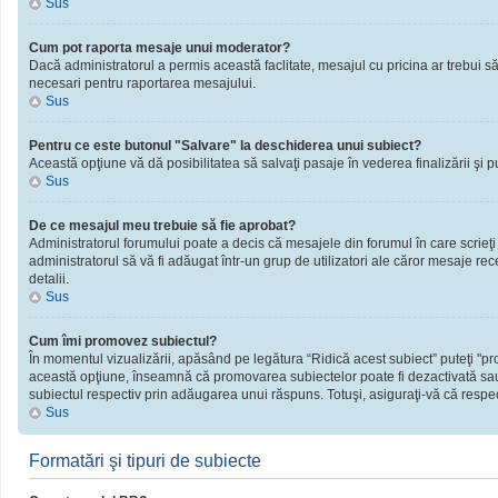
Sus
Cum pot raporta mesaje unui moderator?
Dacă administratorul a permis această faclitate, mesajul cu pricina ar trebui să
necesari pentru raportarea mesajului.
Sus
Pentru ce este butonul "Salvare" la deschiderea unui subiect?
Această opţiune vă dă posibilitatea să salvaţi pasaje în vederea finalizării şi publ
Sus
De ce mesajul meu trebuie să fie aprobat?
Administratorul forumului poate a decis că mesajele din forumul în care scrieţi
administratorul să vă fi adăugat într-un grup de utilizatori ale căror mesaje rec
detalii.
Sus
Cum îmi promovez subiectul?
În momentul vizualizării, apăsând pe legătura “Ridică acest subiect” puteţi "
această opţiune, înseamnă că promovarea subiectelor poate fi dezactivată sau
subiectul respectiv prin adăugarea unui răspuns. Totuşi, asiguraţi-vă că respect
Sus
Formatări şi tipuri de subiecte