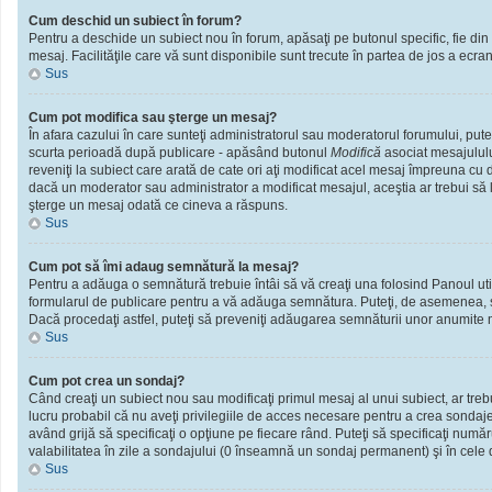
Cum deschid un subiect în forum?
Pentru a deschide un subiect nou în forum, apăsaţi pe butonul specific, fie din f
mesaj. Facilităţile care vă sunt disponibile sunt trecute în partea de jos a ecra
Sus
Cum pot modifica sau şterge un mesaj?
În afara cazului în care sunteţi administratorul sau moderatorul forumului, put
scurta perioadă după publicare - apăsând butonul
Modifică
asociat mesajululu
reveniţi la subiect care arată de cate ori aţi modificat acel mesaj împreuna cu
dacă un moderator sau administrator a modificat mesajul, aceştia ar trebui să l
şterge un mesaj odată ce cineva a răspuns.
Sus
Cum pot să îmi adaug semnătură la mesaj?
Pentru a adăuga o semnătură trebuie întâi să vă creaţi una folosind Panoul util
formularul de publicare pentru a vă adăuga semnătura. Puteţi, de asemenea, 
Dacă procedaţi astfel, puteţi să preveniţi adăugarea semnăturii unor anumite m
Sus
Cum pot crea un sondaj?
Când creaţi un subiect nou sau modificaţi primul mesaj al unui subiect, ar treb
lucru probabil că nu aveţi privilegiile de acces necesare pentru a crea sondaje.
având grijă să specificaţi o opţiune pe fiecare rând. Puteţi să specificaţi numărul
valabilitatea în zile a sondajului (0 înseamnă un sondaj permanent) şi în cele d
Sus