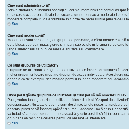
Cine sunt administratorii?
Administratorii sunt membrii asociaţi cu cel mai mare nivel de control asupra în
de acces, excluderea utilizatorilor, crearea grupurilor sau a moderatorilor, et
moderare completă în toate formurile în funcţie de permisiunile primite de la f
Sus
Cine sunt moderatorii?
Moderatorii sunt persoane (sau grupuri de persoane) a căror menire este să ai
de a bloca, debloca, muta, şterge şi împărţi subiectele în forumurile pe care le
lângă subiect sau să publice mesaje abuzive sau ofensatoare.
Sus
Ce sunt grupurile de utilizatori?
Grupurile de utilizatori sunt grupări de utilizatori ce împart comunitatea în secţ
multor grupuri şi fiecare grup are drepturi de acces individuale. Acest lucru u
deodată ca de exemplu: schimbarea permisiunilor de moderare sau acordarea ac
Sus
Unde pot fi găsite grupurile de utilizatori şi cum pot să mă asociez unuia?
Puteţi vedea toate grupurile de utilizatori folosind link-ul “Grupuri de utilizator
corespunzător. Nu toate grupurile sunt deschise. Unele necesită aprobare pentr
deschis, puteţi să vă înscrieţi apăsând butonul adecvat. Dacă grupul necesită
va trebui să aprobe cererea dumneavoastră şi este posibil să fiţi întrebat care
grup dacă vă respinge cererea pentru că are motive întemeiate.
Sus