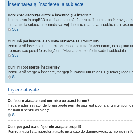
Însemnarea şi înscrierea la subiecte
Care este diferenţa dintre a însemna şi a înscrie?
Însemnarea în phpBB3 este foarte asemănătoare cu însemnarea în navigatorul 
mai târziu la subiect. Înscriindu-vă, veţi fi notificat când va fi publicat un rasp
Sus
Cum mă pot înscrie la anumite subiecte sau forumuri?
Pentru a vă înscrie la un anumit forum, odata intrat în acel forum, folosiţi link
abonare sau puteţi folosi legătura “Abonare subiect” din cadrul subiectului.
Sus
Cum imi pot şterge înscrierile?
Pentru a vă şterge o înscriere, mergeţi în Panoul utilizatorului şi folosiţi legături
Sus
Fişiere ataşate
Ce fişiere ataşate sunt permise pe acest forum?
Fiecare administrator de forum poate permite sau restricţiona anumite tipuri de 
forumului pentru asistenţă.
Sus
Cum pot găsi toate fişierele ataşate proprii?
Pentru a găsi lista fişierelor ataşate încărcate de dumneavoastră, mergeţi în Pano