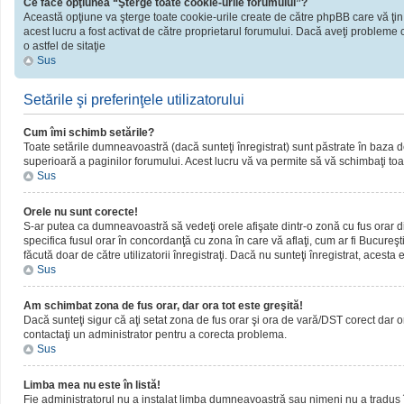
Ce face opţiunea “Şterge toate cookie-urile forumului”?
Această opţiune va şterge toate cookie-urile create de către phpBB care vă ţin
acest lucru a fost activat de către proprietarul forumului. Dacă aveţi probleme 
o astfel de sitaţie
Sus
Setările şi preferinţele utilizatorului
Cum îmi schimb setările?
Toate setările dumneavoastră (dacă sunteţi înregistrat) sunt păstrate în baza de d
superioară a paginilor forumului. Acest lucru vă va permite să vă schimbaţi toate
Sus
Orele nu sunt corecte!
S-ar putea ca dumneavoastră să vedeţi orele afişate dintr-o zonă cu fus orar dif
specifica fusul orar în concordanţă cu zona în care vă aflaţi, cum ar fi Bucureşti
făcută doar de către utilizatorii înregistraţi. Dacă nu sunteţi înregistrat, acest
Sus
Am schimbat zona de fus orar, dar ora tot este greşită!
Dacă sunteţi sigur că aţi setat zona de fus orar şi ora de vară/DST corect dar o
contactaţi un administrator pentru a corecta problema.
Sus
Limba mea nu este în listă!
Fie administratorul nu a instalat limba dumneavoastră sau nimeni nu a tradus î