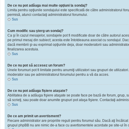
De ce nu pot adăuga mai multe opţiuni la sondaj?
Limita pentru opţiunile sondajului este specificată de către administratorul fo
permisă, atunci contactaţi administratorul forumului.
Sus
Cum modific sau şterg un sondaj?
Ca şi în cazul mesajelor, sondajele pot fi modificate doar de către autorul ace
pe primul mesaj din subiect; acesta este întotdeauna asociat cu sondajul. Dacă n
dacă membrii şi-au exprimat opţiunile deja, doar moderatorii sau administratori
finalizarea acestuia.
Sus
De ce nu pot să accesez un forum?
Unele forumuri pot fi limitate pentru anumiţi utilizatori sau grupuri de utilizato
moderator sau pe administratorul forumului pentru a vă da acces.
Sus
De ce nu pot adăuga fişiere ataşate?
Abilitatea de a adăuga fişiere ataşate se poate face pe bază de forum, grup, sau 
să scrieţi, sau poate doar anumite grupuri pot ataşa fişiere. Contactaţi administ
Sus
De ce am primit un avertisment?
Fiecare administrator are propriile reguli pentru forumul său. Dacă aţi încălcat
grupul phpBB nu are nimic de-a face cu avertismentele acordate pe site-ul în ca