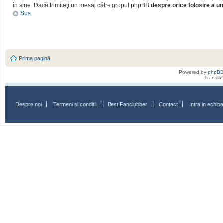
în sine. Dacă trimiteţi un mesaj către grupul phpBB
despre orice folosire a un
Sus
Prima pagină
Powered by
phpB
Transla
Despre noi
Termeni si conditii
Best Fanclubber
Contact
Intra in echi