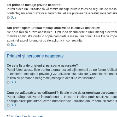
Tot primesc mesaje private nedorite!
Puteţi bloca un utilizator să vă trimită mesaje private folosind regulile de mesa
contactaţi un administrator al forumului; el are puterea de a restricţiona folosir
Sus
Am primit spam-uri sau mesaje abuzive de la cineva din forum!
Ne pare rău să auzim acest lucru. Opţiunea de trimitere a unui mesaj electronic 
trimiteţi administratorului o copie completă a mesajului primit. Este foarte impor
administratorul forumului poate acţiona în consecinţă.
Sus
Prieteni şi persoane neagreate
Ce este lista de prieteni şi persoane neagreate?
Puteţi folosi aceste liste pentru a organiza ceilalţi membrii de pe forum. Utiliza
la trimiterea mesajelor private şi vizualizarea statutului lor (Conectat/Neconect
în lista cu persoane neagreate, mesajele acestuia vor ascunse.
Sus
Cum pot adăuga/şterge utilizatori în listele mele de prieteni sau persoane
Puteţi adăuga utilizatori în două moduri. În cadrul fiecărui profil al utilizatorul
adăuga direct prin introducerea numelelor de utilizatori din Panoul utilizatorulu
Sus
Căutând în forumuri