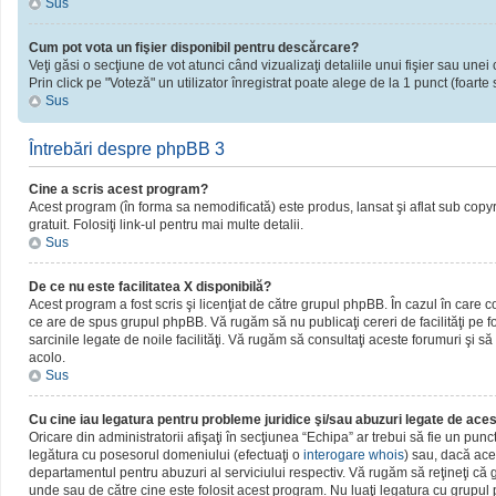
Sus
Cum pot vota un fişier disponibil pentru descărcare?
Veţi găsi o secţiune de vot atunci când vizualizaţi detaliile unui fişier sau unei 
Prin click pe "Voteză" un utilizator înregistrat poate alege de la 1 punct (foarte 
Sus
Întrebări despre phpBB 3
Cine a scris acest program?
Acest program (în forma sa nemodificată) este produs, lansat şi aflat sub copy
gratuit. Folosiţi link-ul pentru mai multe detalii.
Sus
De ce nu este facilitatea X disponibilă?
Acest program a fost scris şi licenţiat de către grupul phpBB. În cazul în care c
ce are de spus grupul phpBB. Vă rugăm să nu publicaţi cereri de facilităţi pe
sarcinile legate de noile facilităţi. Vă rugăm să consultaţi aceste forumuri şi să
acolo.
Sus
Cu cine iau legatura pentru probleme juridice şi/sau abuzuri legate de ac
Oricare din administratorii afişaţi în secţiunea “Echipa” ar trebui să fie un pun
legătura cu posesorul domeniului (efectuaţi o
interogare whois
) sau, dacă ace
departamentul pentru abuzuri al serviciului respectiv. Vă rugăm să reţineţi c
unde sau de către cine este folosit acest program. Nu luaţi legatura cu grupu