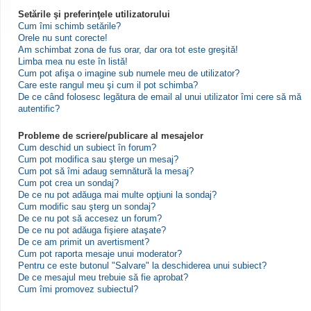
Setările şi preferinţele utilizatorului
Cum îmi schimb setările?
Orele nu sunt corecte!
Am schimbat zona de fus orar, dar ora tot este greşită!
Limba mea nu este în listă!
Cum pot afişa o imagine sub numele meu de utilizator?
Care este rangul meu şi cum il pot schimba?
De ce când folosesc legătura de email al unui utilizator îmi cere să mă
autentific?
Probleme de scriere/publicare al mesajelor
Cum deschid un subiect în forum?
Cum pot modifica sau şterge un mesaj?
Cum pot să îmi adaug semnătură la mesaj?
Cum pot crea un sondaj?
De ce nu pot adăuga mai multe opţiuni la sondaj?
Cum modific sau şterg un sondaj?
De ce nu pot să accesez un forum?
De ce nu pot adăuga fişiere ataşate?
De ce am primit un avertisment?
Cum pot raporta mesaje unui moderator?
Pentru ce este butonul "Salvare" la deschiderea unui subiect?
De ce mesajul meu trebuie să fie aprobat?
Cum îmi promovez subiectul?