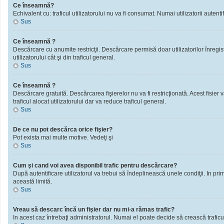
Ce înseamnă?
Echivalent cu: traficul utilizatorului nu va fi consumat. Numai utilizatorii autentif
Sus
Ce înseamnă ?
Descărcare cu anumite restricţii. Descărcare permisă doar utilizatorilor înregistra
utilizatorului cât şi din traficul general.
Sus
Ce înseamnă ?
Descărcare gratuită. Descărcarea fişierelor nu va fi restricţionată. Acest fisier 
traficul alocat utilizatorului dar va reduce traficul general.
Sus
De ce nu pot descărca orice fişier?
Pot exista mai multe motive. Vedeţi şi
Sus
Cum şi cand voi avea disponibil trafic pentru descărcare?
După autentificare utilizatorul va trebui să îndeplinească unele condiţii. In prim
această limită.
Sus
Vreau să descarc încă un fişier dar nu mi-a rămas trafic?
In acest caz întrebaţi administratorul. Numai el poate decide să crească traficu