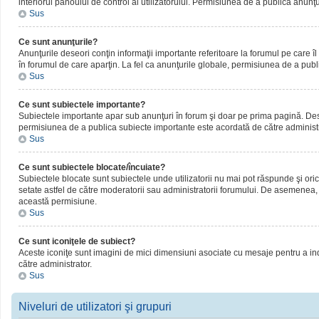
interiorul panoului de control al utilizatorului. Permisiunea de a publica anunţ
Sus
Ce sunt anunţurile?
Anunţurile deseori conţin informaţii importante referitoare la forumul pe care îl 
în forumul de care aparţin. La fel ca anunţurile globale, permisiunea de a publ
Sus
Ce sunt subiectele importante?
Subiectele importante apar sub anunţuri în forum şi doar pe prima pagină. Deseor
permisiunea de a publica subiecte importante este acordată de către administr
Sus
Ce sunt subiectele blocate/încuiate?
Subiectele blocate sunt subiectele unde utilizatorii nu mai pot răspunde şi oric
setate astfel de către moderatorii sau administratorii forumului. De asemenea, 
această permisiune.
Sus
Ce sunt iconiţele de subiect?
Aceste iconiţe sunt imagini de mici dimensiuni asociate cu mesaje pentru a ind
către administrator.
Sus
Niveluri de utilizatori şi grupuri