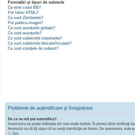
Formatări şi tipuri de subiecte
Ce este codul BB?
Pot folosi HTML?
Ce sunt Zâmbetele?
Pot publica imagini?
Ce sunt anunţurile globale?
Ce sunt anunţurile?
Ce sunt subiectele importante?
Ce sunt subiectele blocate/încuiate?
Ce sunt iconiţele de subiect?
Probleme de autentificare şi înregistrare
De ce nu mă pot autentifica?
Acest lucru se poate întâmpla din mai multe motive. În primul rând verificaţi dac
forumului ca să fiţi sigur că nu aveţi interdicţie pe forum. De asemenea, este po
Sus