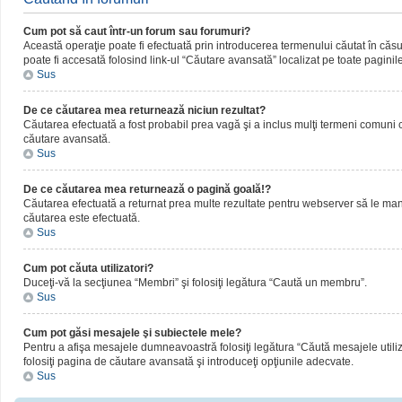
Cum pot să caut într-un forum sau forumuri?
Această operaţie poate fi efectuată prin introducerea termenului căutat în că
poate fi accesată folosind link-ul “Căutare avansată” localizat pe toate paginil
Sus
De ce căutarea mea returnează niciun rezultat?
Căutarea efectuată a fost probabil prea vagă şi a inclus mulţi termeni comuni ca
căutare avansată.
Sus
De ce căutarea mea returnează o pagină goală!?
Căutarea efectuată a returnat prea multe rezultate pentru webserver să le manipul
căutarea este efectuată.
Sus
Cum pot căuta utilizatori?
Duceţi-vă la secţiunea “Membri” şi folosiţi legătura “Caută un membru”.
Sus
Cum pot găsi mesajele şi subiectele mele?
Pentru a afişa mesajele dumneavoastră folosiţi legătura “Căută mesajele utilizat
folosiţi pagina de căutare avansată şi introduceţi opţiunile adecvate.
Sus