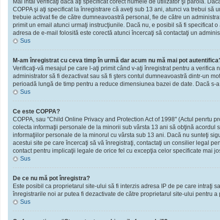
Mai intâi verificaţi dacă aţi specificat corect numele de utilizator şi parola. D
COPPA şi aţi specificat la înregistrare că aveţi sub 13 ani, atunci va trebui să urm
trebuie activat fie de către dumneavoastră personal, fie de către un administrato
primit un email atunci urmaţi instrucţiunile. Dacă nu, e posibil să fi specificat
adresa de e-mail folosită este corectă atunci încercaţi să contactaţi un administ
Sus
M-am înregistrat cu ceva timp în urmă dar acum nu mă mai pot autentifica
Verificaţi-vă mesajul pe care l-aţi primit când v-aţi înregistrat pentru a verifica 
administrator să fi dezactivat sau să fi şters contul dumneavoastră dintr-un mot
perioadă lungă de timp pentru a reduce dimensiunea bazei de date. Dacă s-a întâm
Sus
Ce este COPPA?
COPPA, sau "Child Online Privacy and Protection Act of 1998" (Actul penrtu prote
colecta informaţii personale de la minorii sub vârsta 13 ani să obţină acordul sc
informaţiilor personale de la minorul cu vârsta sub 13 ani. Dacă nu sunteţi sig
acestui site pe care încercaţi să vă înregistraţi, contactaţi un consilier legal p
contact pentru implicaţii legale de orice fel cu excepţia celor specificate mai jo
Sus
De ce nu mă pot înregistra?
Este posibil ca proprietarul site-ului să fi interzis adresa IP de pe care intraţi
înregistrarile noi ar putea fi dezactivate de către proprietarul site-ului pentru a
Sus