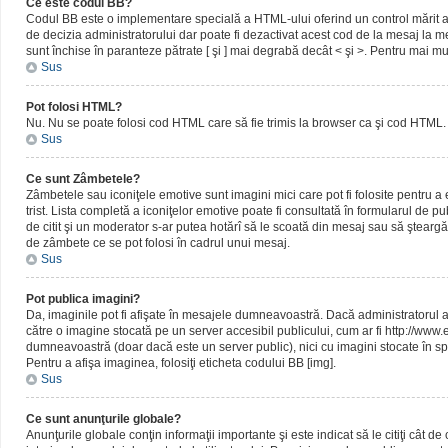
Ce este codul BB?
Codul BB este o implementare specială a HTML-ului oferind un control mărit al 
de decizia administratorului dar poate fi dezactivat acest cod de la mesaj la me
sunt închise în paranteze pătrate [ şi ] mai degrabă decât < şi >. Pentru mai mu
Sus
Pot folosi HTML?
Nu. Nu se poate folosi cod HTML care să fie trimis la browser ca şi cod HTML. 
Sus
Ce sunt Zâmbetele?
Zâmbetele sau iconiţele emotive sunt imagini mici care pot fi folosite pentru
trist. Lista completă a iconiţelor emotive poate fi consultată în formularul de p
de citit şi un moderator s-ar putea hotărî să le scoată din mesaj sau să ştearg
de zâmbete ce se pot folosi în cadrul unui mesaj.
Sus
Pot publica imagini?
Da, imaginile pot fi afişate în mesajele dumneavoastră. Dacă administratorul a pe
către o imagine stocată pe un server accesibil publicului, cum ar fi http://www
dumneavoastră (doar dacă este un server public), nici cu imagini stocate în spa
Pentru a afişa imaginea, folosiţi eticheta codului BB [img].
Sus
Ce sunt anunţurile globale?
Anunţurile globale conţin informaţii importante şi este indicat să le citiţi cât d