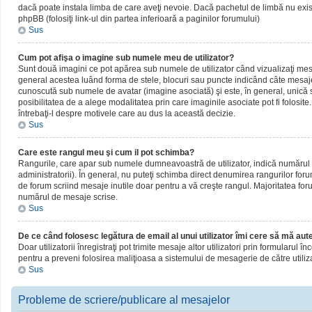
dacă poate instala limba de care aveţi nevoie. Dacă pachetul de limbă nu există,
phpBB (folosiţi link-ul din partea inferioară a paginilor forumului)
Sus
Cum pot afişa o imagine sub numele meu de utilizator?
Sunt două imagini ce pot apărea sub numele de utilizator când vizualizaţi mesaj
general acestea luând forma de stele, blocuri sau puncte indicând câte mesaje
cunoscută sub numele de avatar (imagine asociată) şi este, în general, unică sa
posibilitatea de a alege modalitatea prin care imaginile asociate pot fi folosite
întrebaţi-l despre motivele care au dus la această decizie.
Sus
Care este rangul meu şi cum il pot schimba?
Rangurile, care apar sub numele dumneavoastră de utilizator, indică numărul de
administratorii). În general, nu puteţi schimba direct denumirea rangurilor for
de forum scriind mesaje inutile doar pentru a vă creşte rangul. Majoritatea foru
numărul de mesaje scrise.
Sus
De ce când folosesc legătura de email al unui utilizator îmi cere să mă aute
Doar utilizatorii înregistraţi pot trimite mesaje altor utilizatori prin formularul
pentru a preveni folosirea maliţioasa a sistemului de mesagerie de către utiliz
Sus
Probleme de scriere/publicare al mesajelor