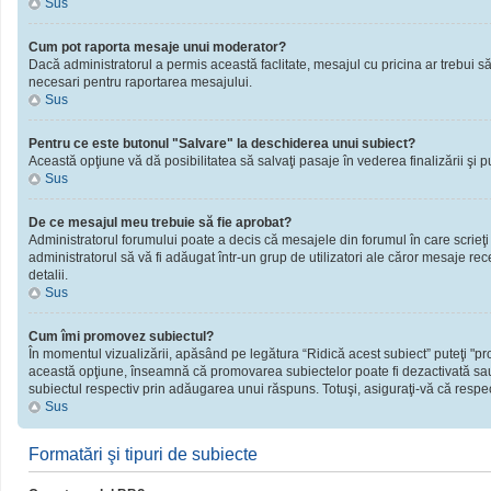
Sus
Cum pot raporta mesaje unui moderator?
Dacă administratorul a permis această faclitate, mesajul cu pricina ar trebui să
necesari pentru raportarea mesajului.
Sus
Pentru ce este butonul "Salvare" la deschiderea unui subiect?
Această opţiune vă dă posibilitatea să salvaţi pasaje în vederea finalizării şi publ
Sus
De ce mesajul meu trebuie să fie aprobat?
Administratorul forumului poate a decis că mesajele din forumul în care scrieţi
administratorul să vă fi adăugat într-un grup de utilizatori ale căror mesaje rec
detalii.
Sus
Cum îmi promovez subiectul?
În momentul vizualizării, apăsând pe legătura “Ridică acest subiect” puteţi "
această opţiune, înseamnă că promovarea subiectelor poate fi dezactivată sau
subiectul respectiv prin adăugarea unui răspuns. Totuşi, asiguraţi-vă că respect
Sus
Formatări şi tipuri de subiecte