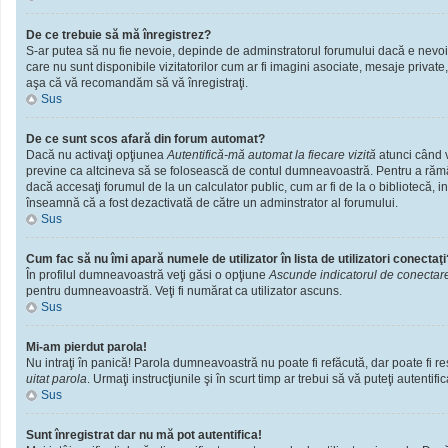
De ce trebuie să mă înregistrez?
S-ar putea să nu fie nevoie, depinde de adminstratorul forumului dacă e nevoie 
care nu sunt disponibile vizitatorilor cum ar fi imagini asociate, mesaje private
aşa că vă recomandăm să vă înregistraţi.
Sus
De ce sunt scos afară din forum automat?
Dacă nu activaţi opţiunea
Autentifică-mă automat la fiecare vizită
atunci când v
previne ca altcineva să se folosească de contul dumneavoastră. Pentru a rămâne
dacă accesaţi forumul de la un calculator public, cum ar fi de la o bibliotecă, i
înseamnă că a fost dezactivată de către un adminstrator al forumului.
Sus
Cum fac să nu îmi apară numele de utilizator în lista de utilizatori conectaţi
În profilul dumneavoastră veţi găsi o opţiune
Ascunde indicatorul de conectar
pentru dumneavoastră. Veţi fi numărat ca utilizator ascuns.
Sus
Mi-am pierdut parola!
Nu intraţi în panică! Parola dumneavoastră nu poate fi refăcută, dar poate fi res
uitat parola
. Urmaţi instrucţiunile şi în scurt timp ar trebui să vă puteţi autentific
Sus
Sunt înregistrat dar nu mă pot autentifica!