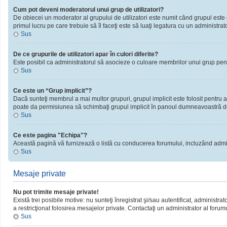
Cum pot deveni moderatorul unui grup de utilizatori?
De obiecei un moderator al grupului de utilizatori este numit când grupul este cr
primul lucru pe care trebuie să îl faceţi este să luaţi legatura cu un administrator
Sus
De ce grupurile de utilizatori apar în culori diferite?
Este posibil ca administratorul să asocieze o culoare membrilor unui grup pent
Sus
Ce este un “Grup implicit”?
Dacă sunteţi membrul a mai multor grupuri, grupul implicit este folosit pentru a
poate da permisiunea să schimbaţi grupul implicit în panoul dumneavoastră d
Sus
Ce este pagina "Echipa"?
Această pagină vă furnizează o listă cu conducerea forumului, incluzând admini
Sus
Mesaje private
Nu pot trimite mesaje private!
Există trei posibile motive: nu sunteţi înregistrat şi/sau autentificat, administra
a restricţionat folosirea mesajelor private. Contactaţi un administrator al forum
Sus