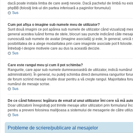
dacă poate instala limba de care aveţi nevoie. Dacă pachetul de limbă nu există,
phpBB (folosiţi link-ul din partea inferioară a paginilor forumului)
Sus
Cum pot afişa o imagine sub numele meu de utilizator?
Sunt două imagini ce pot apărea sub numele de utilizator când vizualizaţi mesaj
general acestea luând forma de stele, blocuri sau puncte indicând câte mesaje
cunoscută sub numele de avatar (imagine asociată) şi este, în general, unică sa
posibilitatea de a alege modalitatea prin care imaginile asociate pot fi folosite
întrebaţi-l despre motivele care au dus la această decizie.
Sus
Care este rangul meu şi cum il pot schimba?
Rangurile, care apar sub numele dumneavoastră de utilizator, indică numărul de
administratorii). În general, nu puteţi schimba direct denumirea rangurilor for
de forum scriind mesaje inutile doar pentru a vă creşte rangul. Majoritatea foru
numărul de mesaje scrise.
Sus
De ce când folosesc legătura de email al unui utilizator îmi cere să mă aute
Doar utilizatorii înregistraţi pot trimite mesaje altor utilizatori prin formularul
pentru a preveni folosirea maliţioasa a sistemului de mesagerie de către utiliz
Sus
Probleme de scriere/publicare al mesajelor