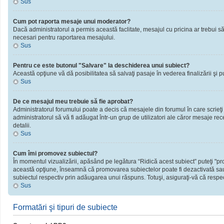
Sus
Cum pot raporta mesaje unui moderator?
Dacă administratorul a permis această faclitate, mesajul cu pricina ar trebui să
necesari pentru raportarea mesajului.
Sus
Pentru ce este butonul "Salvare" la deschiderea unui subiect?
Această opţiune vă dă posibilitatea să salvaţi pasaje în vederea finalizării şi publ
Sus
De ce mesajul meu trebuie să fie aprobat?
Administratorul forumului poate a decis că mesajele din forumul în care scrieţi
administratorul să vă fi adăugat într-un grup de utilizatori ale căror mesaje rec
detalii.
Sus
Cum îmi promovez subiectul?
În momentul vizualizării, apăsând pe legătura “Ridică acest subiect” puteţi "
această opţiune, înseamnă că promovarea subiectelor poate fi dezactivată sau
subiectul respectiv prin adăugarea unui răspuns. Totuşi, asiguraţi-vă că respect
Sus
Formatări şi tipuri de subiecte