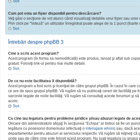
Sus
Cum pot vota un fişier disponibil pentru descărcare?
Veţi găsi o secţiune de vot atunci când vizualizaţi detaliile unui fişier sau unei 
Prin click pe "Voteză" un utilizator înregistrat poate alege de la 1 punct (foarte 
Sus
Întrebări despre phpBB 3
Cine a scris acest program?
Acest program (în forma sa nemodificată) este produs, lansat şi aflat sub copy
gratuit. Folosiţi link-ul pentru mai multe detalii.
Sus
De ce nu este facilitatea X disponibilă?
Acest program a fost scris şi licenţiat de către grupul phpBB. În cazul în care c
ce are de spus grupul phpBB. Vă rugăm să nu publicaţi cereri de facilităţi pe
sarcinile legate de noile facilităţi. Vă rugăm să consultaţi aceste forumuri şi să
acolo.
Sus
Cu cine iau legatura pentru probleme juridice şi/sau abuzuri legate de ac
Oricare din administratorii afişaţi în secţiunea “Echipa” ar trebui să fie un pun
legătura cu posesorul domeniului (efectuaţi o
interogare whois
) sau, dacă ace
departamentul pentru abuzuri al serviciului respectiv. Vă rugăm să reţineţi c
unde sau de către cine este folosit acest program. Nu luaţi legatura cu grupu