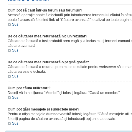
Cum pot să caut într-un forum sau forumuri?
Această operaţie poate fi efectuată prin introducerea termenului căutat în că
poate fi accesată folosind link-ul “Căutare avansată” localizat pe toate paginil
Sus
De ce căutarea mea returnează niciun rezultat?
Căutarea efectuată a fost probabil prea vagă şi a inclus mulţi termeni comuni ca
căutare avansată.
Sus
De ce căutarea mea returnează o pagină goală!?
Căutarea efectuată a returnat prea multe rezultate pentru webserver să le manipul
căutarea este efectuată.
Sus
Cum pot căuta utilizatori?
Duceţi-vă la secţiunea “Membri” şi folosiţi legătura “Caută un membru”.
Sus
Cum pot găsi mesajele şi subiectele mele?
Pentru a afişa mesajele dumneavoastră folosiţi legătura “Căută mesajele utilizat
folosiţi pagina de căutare avansată şi introduceţi opţiunile adecvate.
Sus