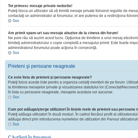
Tot primesc mesaje private nedorite!
Puteţi bloca un utilizator să vă trimită mesaje private folosind regulile de mesa
contactaţi un administrator al forumului; el are puterea de a restricţiona folosir
Sus
Am primit spam-uri sau mesaje abuzive de la cineva din forum!
Ne pare rău să auzim acest lucru. Opţiunea de trimitere a unui mesaj electronic 
trimiteţi administratorului o copie completă a mesajului primit. Este foarte impor
administratorul forumului poate acţiona în consecinţă.
Sus
Prieteni şi persoane neagreate
Ce este lista de prieteni şi persoane neagreate?
Puteţi folosi aceste liste pentru a organiza ceilalţi membrii de pe forum. Utiliza
la trimiterea mesajelor private şi vizualizarea statutului lor (Conectat/Neconect
în lista cu persoane neagreate, mesajele acestuia vor ascunse.
Sus
Cum pot adăuga/şterge utilizatori în listele mele de prieteni sau persoane
Puteţi adăuga utilizatori în două moduri. În cadrul fiecărui profil al utilizatorul
adăuga direct prin introducerea numelelor de utilizatori din Panoul utilizatorulu
Sus
Căutând în forumuri