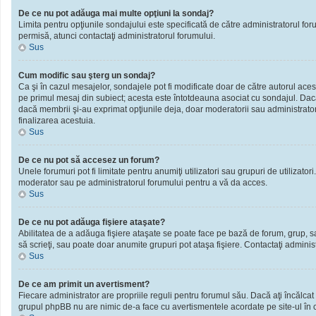
De ce nu pot adăuga mai multe opţiuni la sondaj?
Limita pentru opţiunile sondajului este specificată de către administratorul fo
permisă, atunci contactaţi administratorul forumului.
Sus
Cum modific sau şterg un sondaj?
Ca şi în cazul mesajelor, sondajele pot fi modificate doar de către autorul ace
pe primul mesaj din subiect; acesta este întotdeauna asociat cu sondajul. Dacă n
dacă membrii şi-au exprimat opţiunile deja, doar moderatorii sau administratori
finalizarea acestuia.
Sus
De ce nu pot să accesez un forum?
Unele forumuri pot fi limitate pentru anumiţi utilizatori sau grupuri de utilizato
moderator sau pe administratorul forumului pentru a vă da acces.
Sus
De ce nu pot adăuga fişiere ataşate?
Abilitatea de a adăuga fişiere ataşate se poate face pe bază de forum, grup, sau 
să scrieţi, sau poate doar anumite grupuri pot ataşa fişiere. Contactaţi administ
Sus
De ce am primit un avertisment?
Fiecare administrator are propriile reguli pentru forumul său. Dacă aţi încălcat
grupul phpBB nu are nimic de-a face cu avertismentele acordate pe site-ul în ca