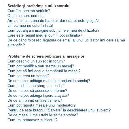
Setările şi preferinţele utilizatorului
Cum îmi schimb setările?
Orele nu sunt corecte!
Am schimbat zona de fus orar, dar ora tot este greşită!
Limba mea nu este în listă!
Cum pot afişa o imagine sub numele meu de utilizator?
Care este rangul meu şi cum il pot schimba?
De ce când folosesc legătura de email al unui utilizator îmi cere să mă
autentific?
Probleme de scriere/publicare al mesajelor
Cum deschid un subiect în forum?
Cum pot modifica sau şterge un mesaj?
Cum pot să îmi adaug semnătură la mesaj?
Cum pot crea un sondaj?
De ce nu pot adăuga mai multe opţiuni la sondaj?
Cum modific sau şterg un sondaj?
De ce nu pot să accesez un forum?
De ce nu pot adăuga fişiere ataşate?
De ce am primit un avertisment?
Cum pot raporta mesaje unui moderator?
Pentru ce este butonul "Salvare" la deschiderea unui subiect?
De ce mesajul meu trebuie să fie aprobat?
Cum îmi promovez subiectul?