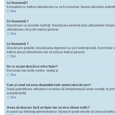
Ce înseamnă?
Echivalent cu: traficul utilizatorului nu va fi consumat. Numai utilizatorii autentif
Sus
Ce înseamnă ?
Descărcare cu anumite restricţii. Descărcare permisă doar utilizatorilor înregistra
utilizatorului cât şi din traficul general.
Sus
Ce înseamnă ?
Descărcare gratuită. Descărcarea fişierelor nu va fi restricţionată. Acest fisier 
traficul alocat utilizatorului dar va reduce traficul general.
Sus
De ce nu pot descărca orice fişier?
Pot exista mai multe motive. Vedeţi şi
Sus
Cum şi cand voi avea disponibil trafic pentru descărcare?
După autentificare utilizatorul va trebui să îndeplinească unele condiţii. In prim
această limită.
Sus
Vreau să descarc încă un fişier dar nu mi-a rămas trafic?
In acest caz întrebaţi administratorul. Numai el poate decide să crească traficu