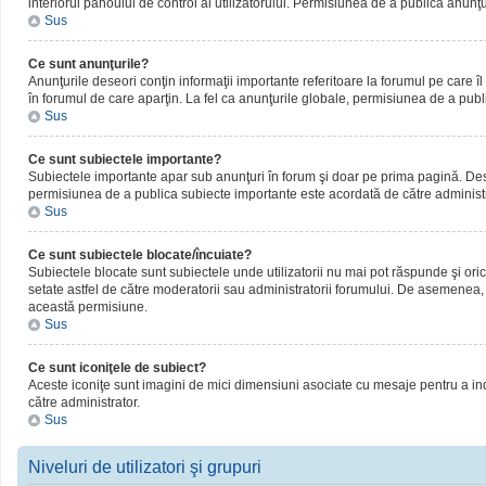
interiorul panoului de control al utilizatorului. Permisiunea de a publica anunţ
Sus
Ce sunt anunţurile?
Anunţurile deseori conţin informaţii importante referitoare la forumul pe care îl 
în forumul de care aparţin. La fel ca anunţurile globale, permisiunea de a publ
Sus
Ce sunt subiectele importante?
Subiectele importante apar sub anunţuri în forum şi doar pe prima pagină. Deseor
permisiunea de a publica subiecte importante este acordată de către administr
Sus
Ce sunt subiectele blocate/încuiate?
Subiectele blocate sunt subiectele unde utilizatorii nu mai pot răspunde şi oric
setate astfel de către moderatorii sau administratorii forumului. De asemenea, 
această permisiune.
Sus
Ce sunt iconiţele de subiect?
Aceste iconiţe sunt imagini de mici dimensiuni asociate cu mesaje pentru a ind
către administrator.
Sus
Niveluri de utilizatori şi grupuri