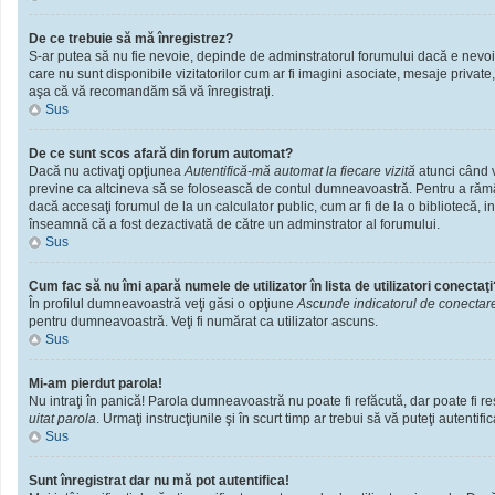
De ce trebuie să mă înregistrez?
S-ar putea să nu fie nevoie, depinde de adminstratorul forumului dacă e nevoie 
care nu sunt disponibile vizitatorilor cum ar fi imagini asociate, mesaje private
aşa că vă recomandăm să vă înregistraţi.
Sus
De ce sunt scos afară din forum automat?
Dacă nu activaţi opţiunea
Autentifică-mă automat la fiecare vizită
atunci când v
previne ca altcineva să se folosească de contul dumneavoastră. Pentru a rămâne
dacă accesaţi forumul de la un calculator public, cum ar fi de la o bibliotecă, i
înseamnă că a fost dezactivată de către un adminstrator al forumului.
Sus
Cum fac să nu îmi apară numele de utilizator în lista de utilizatori conectaţi
În profilul dumneavoastră veţi găsi o opţiune
Ascunde indicatorul de conectar
pentru dumneavoastră. Veţi fi numărat ca utilizator ascuns.
Sus
Mi-am pierdut parola!
Nu intraţi în panică! Parola dumneavoastră nu poate fi refăcută, dar poate fi res
uitat parola
. Urmaţi instrucţiunile şi în scurt timp ar trebui să vă puteţi autentific
Sus
Sunt înregistrat dar nu mă pot autentifica!