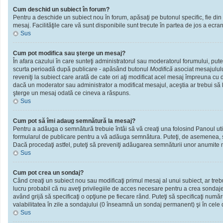
Cum deschid un subiect în forum?
Pentru a deschide un subiect nou în forum, apăsaţi pe butonul specific, fie din f
mesaj. Facilităţile care vă sunt disponibile sunt trecute în partea de jos a ecra
Sus
Cum pot modifica sau şterge un mesaj?
În afara cazului în care sunteţi administratorul sau moderatorul forumului, put
scurta perioadă după publicare - apăsând butonul
Modifică
asociat mesajululu
reveniţi la subiect care arată de cate ori aţi modificat acel mesaj împreuna cu
dacă un moderator sau administrator a modificat mesajul, aceştia ar trebui să l
şterge un mesaj odată ce cineva a răspuns.
Sus
Cum pot să îmi adaug semnătură la mesaj?
Pentru a adăuga o semnătură trebuie întâi să vă creaţi una folosind Panoul util
formularul de publicare pentru a vă adăuga semnătura. Puteţi, de asemenea, 
Dacă procedaţi astfel, puteţi să preveniţi adăugarea semnăturii unor anumite m
Sus
Cum pot crea un sondaj?
Când creaţi un subiect nou sau modificaţi primul mesaj al unui subiect, ar treb
lucru probabil că nu aveţi privilegiile de acces necesare pentru a crea sondaje.
având grijă să specificaţi o opţiune pe fiecare rând. Puteţi să specificaţi numărul
valabilitatea în zile a sondajului (0 înseamnă un sondaj permanent) şi în cele d
Sus