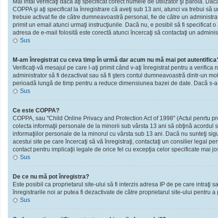
Mai intâi verificaţi dacă aţi specificat corect numele de utilizator şi parola. D
COPPA şi aţi specificat la înregistrare că aveţi sub 13 ani, atunci va trebui să urm
trebuie activat fie de către dumneavoastră personal, fie de către un administrato
primit un email atunci urmaţi instrucţiunile. Dacă nu, e posibil să fi specificat
adresa de e-mail folosită este corectă atunci încercaţi să contactaţi un administ
Sus
M-am înregistrat cu ceva timp în urmă dar acum nu mă mai pot autentifica
Verificaţi-vă mesajul pe care l-aţi primit când v-aţi înregistrat pentru a verifica 
administrator să fi dezactivat sau să fi şters contul dumneavoastră dintr-un mot
perioadă lungă de timp pentru a reduce dimensiunea bazei de date. Dacă s-a întâm
Sus
Ce este COPPA?
COPPA, sau "Child Online Privacy and Protection Act of 1998" (Actul penrtu prote
colecta informaţii personale de la minorii sub vârsta 13 ani să obţină acordul sc
informaţiilor personale de la minorul cu vârsta sub 13 ani. Dacă nu sunteţi sig
acestui site pe care încercaţi să vă înregistraţi, contactaţi un consilier legal p
contact pentru implicaţii legale de orice fel cu excepţia celor specificate mai jo
Sus
De ce nu mă pot înregistra?
Este posibil ca proprietarul site-ului să fi interzis adresa IP de pe care intraţi
înregistrarile noi ar putea fi dezactivate de către proprietarul site-ului pentru a
Sus