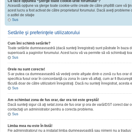
Ce face opţiunea “Şterge toate cookie-urile forumului”?
Această opţiune va şterge toate cookie-urile create de către phpBB care vă ţin
acest lucru a fost activat de către proprietarul forumului. Dacă aveţi probleme 
o astfel de sitaţie
Sus
Setările şi preferinţele utilizatorului
Cum îmi schimb setările?
Toate setările dumneavoastră (dacă sunteţi înregistrat) sunt păstrate în baza de d
superioară a paginilor forumului. Acest lucru vă va permite să vă schimbaţi toate
Sus
Orele nu sunt corecte!
S-ar putea ca dumneavoastră să vedeţi orele afişate dintr-o zonă cu fus orar dif
specifica fusul orar în concordanţă cu zona în care vă aflaţi, cum ar fi Bucureşti
făcută doar de către utilizatorii înregistraţi. Dacă nu sunteţi înregistrat, acest
Sus
Am schimbat zona de fus orar, dar ora tot este greşită!
Dacă sunteţi sigur că aţi setat zona de fus orar şi ora de vară/DST corect dar o
contactaţi un administrator pentru a corecta problema.
Sus
Limba mea nu este în listă!
Fie administratorul nu a instalat limba dumneavoastră sau nimeni nu a tradus î