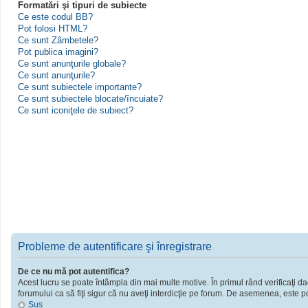
Formatări şi tipuri de subiecte
Ce este codul BB?
Pot folosi HTML?
Ce sunt Zâmbetele?
Pot publica imagini?
Ce sunt anunţurile globale?
Ce sunt anunţurile?
Ce sunt subiectele importante?
Ce sunt subiectele blocate/încuiate?
Ce sunt iconiţele de subiect?
Probleme de autentificare şi înregistrare
De ce nu mă pot autentifica?
Acest lucru se poate întâmpla din mai multe motive. În primul rând verificaţi dac
forumului ca să fiţi sigur că nu aveţi interdicţie pe forum. De asemenea, este po
Sus