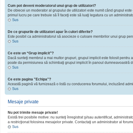
Cum pot deveni moderatorul unui grup de utilizatori?
De obiecei un moderator al grupului de utilizatori este numit când grupul este cr
primul lucru pe care trebuie să îl faceţi este să luaţi legatura cu un administrator
Sus
De ce grupurile de utilizatori apar în culori diferite?
Este posibil ca administratorul să asocieze o culoare membrilor unui grup pent
Sus
Ce este un “Grup implicit”?
Dacă sunteţi membrul a mai multor grupuri, grupul implicit este folosit pentru a
poate da permisiunea să schimbaţi grupul implicit în panoul dumneavoastră d
Sus
Ce este pagina "Echipa"?
Această pagină vă furnizează o listă cu conducerea forumului, incluzând admini
Sus
Mesaje private
Nu pot trimite mesaje private!
Există trei posibile motive: nu sunteţi înregistrat şi/sau autentificat, administra
a restricţionat folosirea mesajelor private. Contactaţi un administrator al forum
Sus