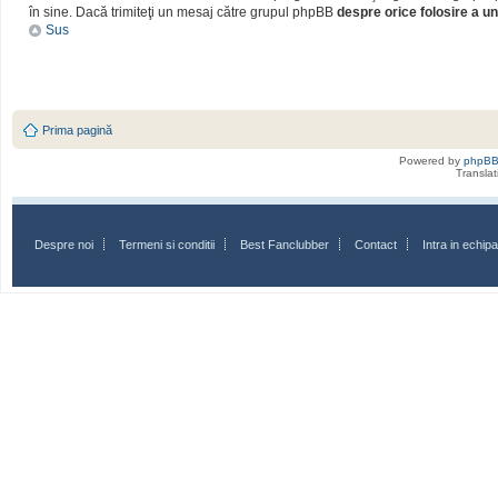
în sine. Dacă trimiteţi un mesaj către grupul phpBB
despre orice folosire a un
Sus
Prima pagină
Powered by
phpB
Transla
Despre noi
Termeni si conditii
Best Fanclubber
Contact
Intra in echi