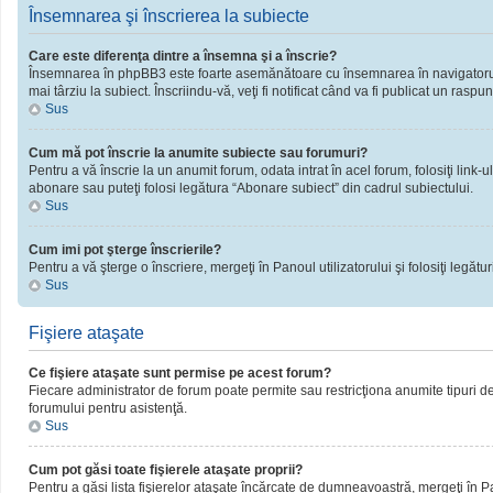
Însemnarea şi înscrierea la subiecte
Care este diferenţa dintre a însemna şi a înscrie?
Însemnarea în phpBB3 este foarte asemănătoare cu însemnarea în navigatorul 
mai târziu la subiect. Înscriindu-vă, veţi fi notificat când va fi publicat un rasp
Sus
Cum mă pot înscrie la anumite subiecte sau forumuri?
Pentru a vă înscrie la un anumit forum, odata intrat în acel forum, folosiţi link
abonare sau puteţi folosi legătura “Abonare subiect” din cadrul subiectului.
Sus
Cum imi pot şterge înscrierile?
Pentru a vă şterge o înscriere, mergeţi în Panoul utilizatorului şi folosiţi legături
Sus
Fişiere ataşate
Ce fişiere ataşate sunt permise pe acest forum?
Fiecare administrator de forum poate permite sau restricţiona anumite tipuri de 
forumului pentru asistenţă.
Sus
Cum pot găsi toate fişierele ataşate proprii?
Pentru a găsi lista fişierelor ataşate încărcate de dumneavoastră, mergeţi în Pano