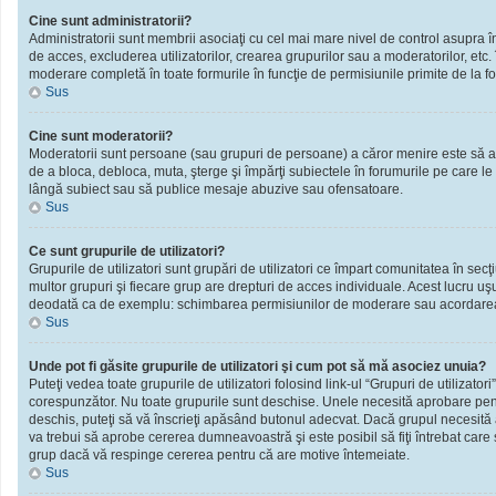
Cine sunt administratorii?
Administratorii sunt membrii asociaţi cu cel mai mare nivel de control asupra în
de acces, excluderea utilizatorilor, crearea grupurilor sau a moderatorilor, et
moderare completă în toate formurile în funcţie de permisiunile primite de la f
Sus
Cine sunt moderatorii?
Moderatorii sunt persoane (sau grupuri de persoane) a căror menire este să ai
de a bloca, debloca, muta, şterge şi împărţi subiectele în forumurile pe care le
lângă subiect sau să publice mesaje abuzive sau ofensatoare.
Sus
Ce sunt grupurile de utilizatori?
Grupurile de utilizatori sunt grupări de utilizatori ce împart comunitatea în secţ
multor grupuri şi fiecare grup are drepturi de acces individuale. Acest lucru u
deodată ca de exemplu: schimbarea permisiunilor de moderare sau acordarea ac
Sus
Unde pot fi găsite grupurile de utilizatori şi cum pot să mă asociez unuia?
Puteţi vedea toate grupurile de utilizatori folosind link-ul “Grupuri de utilizator
corespunzător. Nu toate grupurile sunt deschise. Unele necesită aprobare pentr
deschis, puteţi să vă înscrieţi apăsând butonul adecvat. Dacă grupul necesită
va trebui să aprobe cererea dumneavoastră şi este posibil să fiţi întrebat care
grup dacă vă respinge cererea pentru că are motive întemeiate.
Sus