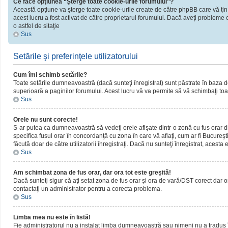
Ce face opţiunea “Şterge toate cookie-urile forumului”?
Această opţiune va şterge toate cookie-urile create de către phpBB care vă ţin
acest lucru a fost activat de către proprietarul forumului. Dacă aveţi probleme 
o astfel de sitaţie
Sus
Setările şi preferinţele utilizatorului
Cum îmi schimb setările?
Toate setările dumneavoastră (dacă sunteţi înregistrat) sunt păstrate în baza de d
superioară a paginilor forumului. Acest lucru vă va permite să vă schimbaţi toate
Sus
Orele nu sunt corecte!
S-ar putea ca dumneavoastră să vedeţi orele afişate dintr-o zonă cu fus orar dif
specifica fusul orar în concordanţă cu zona în care vă aflaţi, cum ar fi Bucureşti
făcută doar de către utilizatorii înregistraţi. Dacă nu sunteţi înregistrat, acest
Sus
Am schimbat zona de fus orar, dar ora tot este greşită!
Dacă sunteţi sigur că aţi setat zona de fus orar şi ora de vară/DST corect dar o
contactaţi un administrator pentru a corecta problema.
Sus
Limba mea nu este în listă!
Fie administratorul nu a instalat limba dumneavoastră sau nimeni nu a tradus î