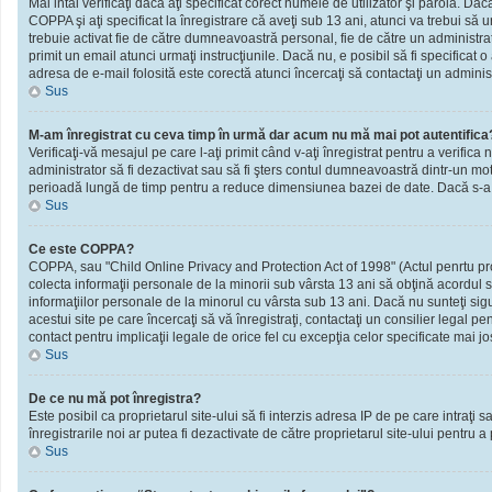
Mai intâi verificaţi dacă aţi specificat corect numele de utilizator şi parola. D
COPPA şi aţi specificat la înregistrare că aveţi sub 13 ani, atunci va trebui să urm
trebuie activat fie de către dumneavoastră personal, fie de către un administrato
primit un email atunci urmaţi instrucţiunile. Dacă nu, e posibil să fi specificat
adresa de e-mail folosită este corectă atunci încercaţi să contactaţi un administ
Sus
M-am înregistrat cu ceva timp în urmă dar acum nu mă mai pot autentifica
Verificaţi-vă mesajul pe care l-aţi primit când v-aţi înregistrat pentru a verifica 
administrator să fi dezactivat sau să fi şters contul dumneavoastră dintr-un mot
perioadă lungă de timp pentru a reduce dimensiunea bazei de date. Dacă s-a întâm
Sus
Ce este COPPA?
COPPA, sau "Child Online Privacy and Protection Act of 1998" (Actul penrtu prote
colecta informaţii personale de la minorii sub vârsta 13 ani să obţină acordul sc
informaţiilor personale de la minorul cu vârsta sub 13 ani. Dacă nu sunteţi sig
acestui site pe care încercaţi să vă înregistraţi, contactaţi un consilier legal p
contact pentru implicaţii legale de orice fel cu excepţia celor specificate mai jo
Sus
De ce nu mă pot înregistra?
Este posibil ca proprietarul site-ului să fi interzis adresa IP de pe care intraţi
înregistrarile noi ar putea fi dezactivate de către proprietarul site-ului pentru a
Sus