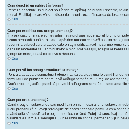
Cum deschid un subiect în forum?
Pentru a deschide un subiect nou în forum, apăsaţi pe butonul specific, fie din f
mesaj. Facilităţile care vă sunt disponibile sunt trecute în partea de jos a ecra
Sus
Cum pot modifica sau şterge un mesaj?
În afara cazului în care sunteţi administratorul sau moderatorul forumului, put
scurta perioadă după publicare - apăsând butonul
Modifică
asociat mesajululu
reveniţi la subiect care arată de cate ori aţi modificat acel mesaj împreuna cu
dacă un moderator sau administrator a modificat mesajul, aceştia ar trebui să l
şterge un mesaj odată ce cineva a răspuns.
Sus
Cum pot să îmi adaug semnătură la mesaj?
Pentru a adăuga o semnătură trebuie întâi să vă creaţi una folosind Panoul util
formularul de publicare pentru a vă adăuga semnătura. Puteţi, de asemenea, 
Dacă procedaţi astfel, puteţi să preveniţi adăugarea semnăturii unor anumite m
Sus
Cum pot crea un sondaj?
Când creaţi un subiect nou sau modificaţi primul mesaj al unui subiect, ar treb
lucru probabil că nu aveţi privilegiile de acces necesare pentru a crea sondaje.
având grijă să specificaţi o opţiune pe fiecare rând. Puteţi să specificaţi numărul
valabilitatea în zile a sondajului (0 înseamnă un sondaj permanent) şi în cele d
Sus