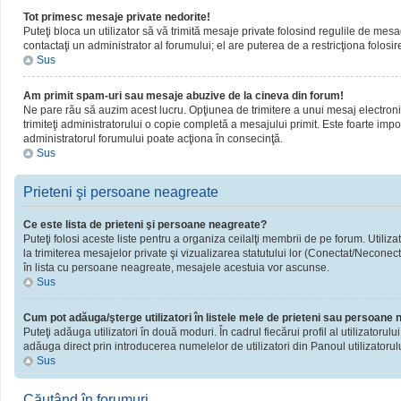
Tot primesc mesaje private nedorite!
Puteţi bloca un utilizator să vă trimită mesaje private folosind regulile de mesa
contactaţi un administrator al forumului; el are puterea de a restricţiona folosir
Sus
Am primit spam-uri sau mesaje abuzive de la cineva din forum!
Ne pare rău să auzim acest lucru. Opţiunea de trimitere a unui mesaj electronic 
trimiteţi administratorului o copie completă a mesajului primit. Este foarte impor
administratorul forumului poate acţiona în consecinţă.
Sus
Prieteni şi persoane neagreate
Ce este lista de prieteni şi persoane neagreate?
Puteţi folosi aceste liste pentru a organiza ceilalţi membrii de pe forum. Utiliza
la trimiterea mesajelor private şi vizualizarea statutului lor (Conectat/Neconect
în lista cu persoane neagreate, mesajele acestuia vor ascunse.
Sus
Cum pot adăuga/şterge utilizatori în listele mele de prieteni sau persoane
Puteţi adăuga utilizatori în două moduri. În cadrul fiecărui profil al utilizatorul
adăuga direct prin introducerea numelelor de utilizatori din Panoul utilizatorulu
Sus
Căutând în forumuri