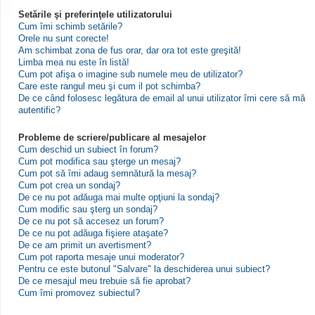
Setările şi preferinţele utilizatorului
Cum îmi schimb setările?
Orele nu sunt corecte!
Am schimbat zona de fus orar, dar ora tot este greşită!
Limba mea nu este în listă!
Cum pot afişa o imagine sub numele meu de utilizator?
Care este rangul meu şi cum il pot schimba?
De ce când folosesc legătura de email al unui utilizator îmi cere să mă
autentific?
Probleme de scriere/publicare al mesajelor
Cum deschid un subiect în forum?
Cum pot modifica sau şterge un mesaj?
Cum pot să îmi adaug semnătură la mesaj?
Cum pot crea un sondaj?
De ce nu pot adăuga mai multe opţiuni la sondaj?
Cum modific sau şterg un sondaj?
De ce nu pot să accesez un forum?
De ce nu pot adăuga fişiere ataşate?
De ce am primit un avertisment?
Cum pot raporta mesaje unui moderator?
Pentru ce este butonul "Salvare" la deschiderea unui subiect?
De ce mesajul meu trebuie să fie aprobat?
Cum îmi promovez subiectul?