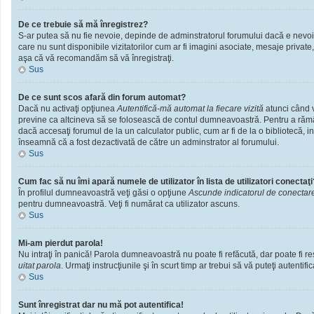
De ce trebuie să mă înregistrez?
S-ar putea să nu fie nevoie, depinde de adminstratorul forumului dacă e nevoie 
care nu sunt disponibile vizitatorilor cum ar fi imagini asociate, mesaje private
aşa că vă recomandăm să vă înregistraţi.
Sus
De ce sunt scos afară din forum automat?
Dacă nu activaţi opţiunea
Autentifică-mă automat la fiecare vizită
atunci când v
previne ca altcineva să se folosească de contul dumneavoastră. Pentru a rămâne
dacă accesaţi forumul de la un calculator public, cum ar fi de la o bibliotecă, i
înseamnă că a fost dezactivată de către un adminstrator al forumului.
Sus
Cum fac să nu îmi apară numele de utilizator în lista de utilizatori conectaţi
În profilul dumneavoastră veţi găsi o opţiune
Ascunde indicatorul de conectar
pentru dumneavoastră. Veţi fi numărat ca utilizator ascuns.
Sus
Mi-am pierdut parola!
Nu intraţi în panică! Parola dumneavoastră nu poate fi refăcută, dar poate fi res
uitat parola
. Urmaţi instrucţiunile şi în scurt timp ar trebui să vă puteţi autentific
Sus
Sunt înregistrat dar nu mă pot autentifica!