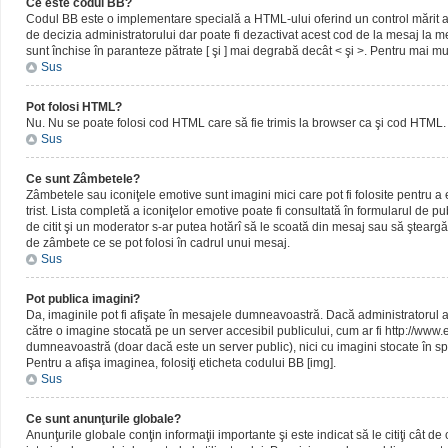
Ce este codul BB?
Codul BB este o implementare specială a HTML-ului oferind un control mărit al 
de decizia administratorului dar poate fi dezactivat acest cod de la mesaj la me
sunt închise în paranteze pătrate [ şi ] mai degrabă decât < şi >. Pentru mai mu
Sus
Pot folosi HTML?
Nu. Nu se poate folosi cod HTML care să fie trimis la browser ca şi cod HTML. 
Sus
Ce sunt Zâmbetele?
Zâmbetele sau iconiţele emotive sunt imagini mici care pot fi folosite pentru
trist. Lista completă a iconiţelor emotive poate fi consultată în formularul de p
de citit şi un moderator s-ar putea hotărî să le scoată din mesaj sau să ştearg
de zâmbete ce se pot folosi în cadrul unui mesaj.
Sus
Pot publica imagini?
Da, imaginile pot fi afişate în mesajele dumneavoastră. Dacă administratorul a pe
către o imagine stocată pe un server accesibil publicului, cum ar fi http://www
dumneavoastră (doar dacă este un server public), nici cu imagini stocate în spa
Pentru a afişa imaginea, folosiţi eticheta codului BB [img].
Sus
Ce sunt anunţurile globale?
Anunţurile globale conţin informaţii importante şi este indicat să le citiţi cât d