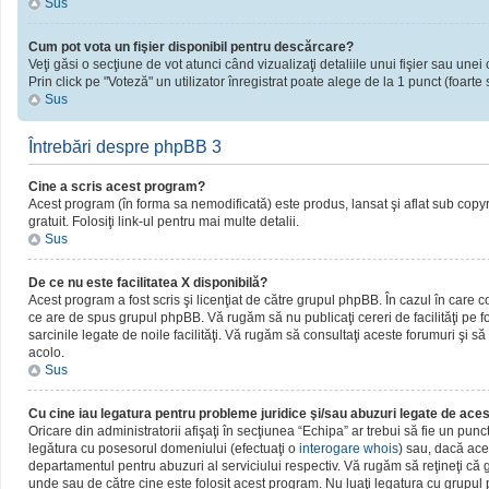
Sus
Cum pot vota un fişier disponibil pentru descărcare?
Veţi găsi o secţiune de vot atunci când vizualizaţi detaliile unui fişier sau unei 
Prin click pe "Voteză" un utilizator înregistrat poate alege de la 1 punct (foarte 
Sus
Întrebări despre phpBB 3
Cine a scris acest program?
Acest program (în forma sa nemodificată) este produs, lansat şi aflat sub copy
gratuit. Folosiţi link-ul pentru mai multe detalii.
Sus
De ce nu este facilitatea X disponibilă?
Acest program a fost scris şi licenţiat de către grupul phpBB. În cazul în care c
ce are de spus grupul phpBB. Vă rugăm să nu publicaţi cereri de facilităţi pe
sarcinile legate de noile facilităţi. Vă rugăm să consultaţi aceste forumuri şi să
acolo.
Sus
Cu cine iau legatura pentru probleme juridice şi/sau abuzuri legate de ac
Oricare din administratorii afişaţi în secţiunea “Echipa” ar trebui să fie un pun
legătura cu posesorul domeniului (efectuaţi o
interogare whois
) sau, dacă ace
departamentul pentru abuzuri al serviciului respectiv. Vă rugăm să reţineţi c
unde sau de către cine este folosit acest program. Nu luaţi legatura cu grupu