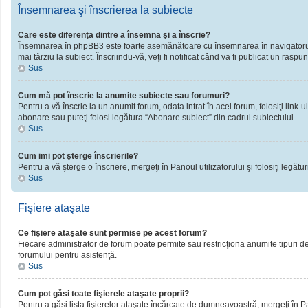
Însemnarea şi înscrierea la subiecte
Care este diferenţa dintre a însemna şi a înscrie?
Însemnarea în phpBB3 este foarte asemănătoare cu însemnarea în navigatorul 
mai târziu la subiect. Înscriindu-vă, veţi fi notificat când va fi publicat un rasp
Sus
Cum mă pot înscrie la anumite subiecte sau forumuri?
Pentru a vă înscrie la un anumit forum, odata intrat în acel forum, folosiţi link
abonare sau puteţi folosi legătura “Abonare subiect” din cadrul subiectului.
Sus
Cum imi pot şterge înscrierile?
Pentru a vă şterge o înscriere, mergeţi în Panoul utilizatorului şi folosiţi legături
Sus
Fişiere ataşate
Ce fişiere ataşate sunt permise pe acest forum?
Fiecare administrator de forum poate permite sau restricţiona anumite tipuri de 
forumului pentru asistenţă.
Sus
Cum pot găsi toate fişierele ataşate proprii?
Pentru a găsi lista fişierelor ataşate încărcate de dumneavoastră, mergeţi în Pano