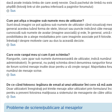
dacă poate instala limba de care aveţi nevoie. Dacă pachetul de limbă nu există,
phpBB (folosiţi link-ul din partea inferioară a paginilor forumului)
Sus
Cum pot afişa o imagine sub numele meu de utilizator?
Sunt două imagini ce pot apărea sub numele de utilizator când vizualizaţi mesaj
general acestea luând forma de stele, blocuri sau puncte indicând câte mesaje
cunoscută sub numele de avatar (imagine asociată) şi este, în general, unică sa
posibilitatea de a alege modalitatea prin care imaginile asociate pot fi folosite
întrebaţi-l despre motivele care au dus la această decizie.
Sus
Care este rangul meu şi cum il pot schimba?
Rangurile, care apar sub numele dumneavoastră de utilizator, indică numărul de
administratorii). În general, nu puteţi schimba direct denumirea rangurilor for
de forum scriind mesaje inutile doar pentru a vă creşte rangul. Majoritatea foru
numărul de mesaje scrise.
Sus
De ce când folosesc legătura de email al unui utilizator îmi cere să mă aute
Doar utilizatorii înregistraţi pot trimite mesaje altor utilizatori prin formularul
pentru a preveni folosirea maliţioasa a sistemului de mesagerie de către utiliz
Sus
Probleme de scriere/publicare al mesajelor