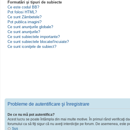
Formatări şi tipuri de subiecte
Ce este codul BB?
Pot folosi HTML?
Ce sunt Zâmbetele?
Pot publica imagini?
Ce sunt anunţurile globale?
Ce sunt anunţurile?
Ce sunt subiectele importante?
Ce sunt subiectele blocate/încuiate?
Ce sunt iconiţele de subiect?
Probleme de autentificare şi înregistrare
De ce nu mă pot autentifica?
Acest lucru se poate întâmpla din mai multe motive. În primul rând verificaţi dac
forumului ca să fiţi sigur că nu aveţi interdicţie pe forum. De asemenea, este po
Sus