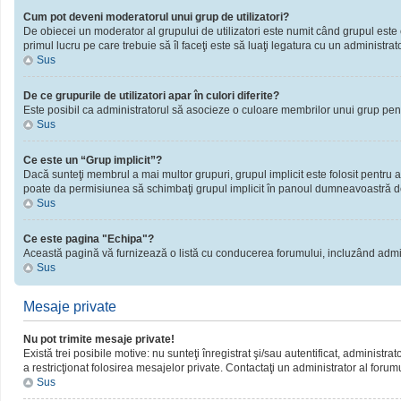
Cum pot deveni moderatorul unui grup de utilizatori?
De obiecei un moderator al grupului de utilizatori este numit când grupul este cr
primul lucru pe care trebuie să îl faceţi este să luaţi legatura cu un administrator
Sus
De ce grupurile de utilizatori apar în culori diferite?
Este posibil ca administratorul să asocieze o culoare membrilor unui grup pent
Sus
Ce este un “Grup implicit”?
Dacă sunteţi membrul a mai multor grupuri, grupul implicit este folosit pentru a
poate da permisiunea să schimbaţi grupul implicit în panoul dumneavoastră d
Sus
Ce este pagina "Echipa"?
Această pagină vă furnizează o listă cu conducerea forumului, incluzând admini
Sus
Mesaje private
Nu pot trimite mesaje private!
Există trei posibile motive: nu sunteţi înregistrat şi/sau autentificat, administra
a restricţionat folosirea mesajelor private. Contactaţi un administrator al forum
Sus