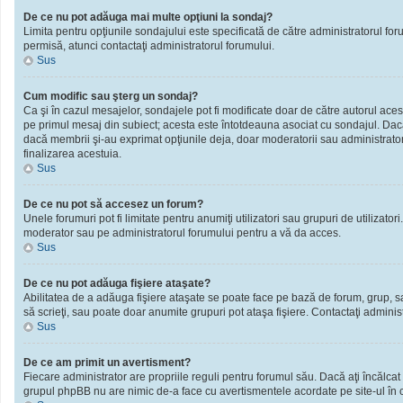
De ce nu pot adăuga mai multe opţiuni la sondaj?
Limita pentru opţiunile sondajului este specificată de către administratorul fo
permisă, atunci contactaţi administratorul forumului.
Sus
Cum modific sau şterg un sondaj?
Ca şi în cazul mesajelor, sondajele pot fi modificate doar de către autorul ace
pe primul mesaj din subiect; acesta este întotdeauna asociat cu sondajul. Dacă n
dacă membrii şi-au exprimat opţiunile deja, doar moderatorii sau administratori
finalizarea acestuia.
Sus
De ce nu pot să accesez un forum?
Unele forumuri pot fi limitate pentru anumiţi utilizatori sau grupuri de utilizato
moderator sau pe administratorul forumului pentru a vă da acces.
Sus
De ce nu pot adăuga fişiere ataşate?
Abilitatea de a adăuga fişiere ataşate se poate face pe bază de forum, grup, sau 
să scrieţi, sau poate doar anumite grupuri pot ataşa fişiere. Contactaţi administ
Sus
De ce am primit un avertisment?
Fiecare administrator are propriile reguli pentru forumul său. Dacă aţi încălcat
grupul phpBB nu are nimic de-a face cu avertismentele acordate pe site-ul în ca