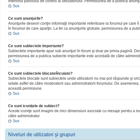
interiorul panoului de control al utilizatorului. Permisiunea de a publica anunţ
Sus
Ce sunt anunţurile?
Anunţurile deseori conţin informaţii importante referitoare la forumul pe care îl 
în forumul de care aparţin. La fel ca anunţurile globale, permisiunea de a publ
Sus
Ce sunt subiectele importante?
Subiectele importante apar sub anunţuri în forum şi doar pe prima pagină. Deseor
permisiunea de a publica subiecte importante este acordată de către administr
Sus
Ce sunt subiectele blocate/încuiate?
Subiectele blocate sunt subiectele unde utilizatorii nu mai pot răspunde şi oric
setate astfel de către moderatorii sau administratorii forumului. De asemenea, 
această permisiune.
Sus
Ce sunt iconiţele de subiect?
Aceste iconiţe sunt imagini de mici dimensiuni asociate cu mesaje pentru a ind
către administrator.
Sus
Niveluri de utilizatori şi grupuri