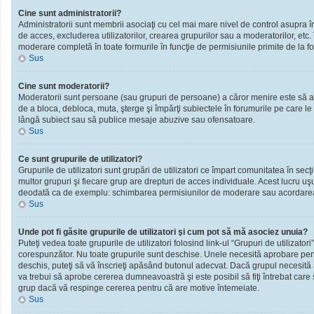
Cine sunt administratorii?
Administratorii sunt membrii asociaţi cu cel mai mare nivel de control asupra în
de acces, excluderea utilizatorilor, crearea grupurilor sau a moderatorilor, et
moderare completă în toate formurile în funcţie de permisiunile primite de la f
Sus
Cine sunt moderatorii?
Moderatorii sunt persoane (sau grupuri de persoane) a căror menire este să ai
de a bloca, debloca, muta, şterge şi împărţi subiectele în forumurile pe care le
lângă subiect sau să publice mesaje abuzive sau ofensatoare.
Sus
Ce sunt grupurile de utilizatori?
Grupurile de utilizatori sunt grupări de utilizatori ce împart comunitatea în secţ
multor grupuri şi fiecare grup are drepturi de acces individuale. Acest lucru u
deodată ca de exemplu: schimbarea permisiunilor de moderare sau acordarea ac
Sus
Unde pot fi găsite grupurile de utilizatori şi cum pot să mă asociez unuia?
Puteţi vedea toate grupurile de utilizatori folosind link-ul “Grupuri de utilizator
corespunzător. Nu toate grupurile sunt deschise. Unele necesită aprobare pentr
deschis, puteţi să vă înscrieţi apăsând butonul adecvat. Dacă grupul necesită
va trebui să aprobe cererea dumneavoastră şi este posibil să fiţi întrebat care
grup dacă vă respinge cererea pentru că are motive întemeiate.
Sus