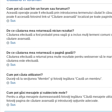
Cum pot să caut într-un forum sau forumuri?
Această operaţie poate fi efectuată prin introducerea termenului căutat în că
poate fi accesată folosind link-ul “Căutare avansată” localizat pe toate paginil
Sus
De ce căutarea mea returnează niciun rezultat?
Căutarea efectuată a fost probabil prea vagă şi a inclus mulţi termeni comuni ca
căutare avansată.
Sus
De ce căutarea mea returnează o pagină goală!?
Căutarea efectuată a returnat prea multe rezultate pentru webserver să le manipul
căutarea este efectuată.
Sus
Cum pot căuta utilizatori?
Duceţi-vă la secţiunea “Membri” şi folosiţi legătura “Caută un membru”.
Sus
Cum pot găsi mesajele şi subiectele mele?
Pentru a afişa mesajele dumneavoastră folosiţi legătura “Căută mesajele utilizat
folosiţi pagina de căutare avansată şi introduceţi opţiunile adecvate.
Sus