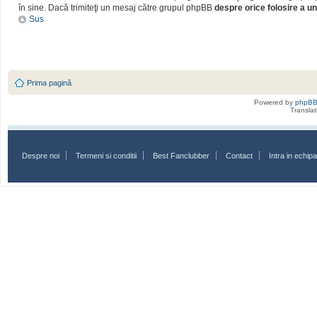
în sine. Dacă trimiteţi un mesaj către grupul phpBB
despre orice folosire a un
Sus
Prima pagină
Powered by
phpB
Transla
Despre noi
Termeni si conditii
Best Fanclubber
Contact
Intra in echi