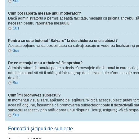
Sus
Cum pot raporta mesaje unui moderator?
Dacă administratorul a permis această faclitate, mesajul cu pricina ar trebui să
necesari pentru raportarea mesajului.
Sus
Pentru ce este butonul "Salvare" la deschiderea unui subiect?
Această opţiune vă dă posibilitatea să salvaţi pasaje în vederea finalizării şi publ
Sus
De ce mesajul meu trebuie să fie aprobat?
Administratorul forumului poate a decis că mesajele din forumul în care scrieţi
administratorul să vă fi adăugat într-un grup de utilizatori ale căror mesaje rec
detalii.
Sus
Cum îmi promovez subiectul?
În momentul vizualizării, apăsând pe legătura “Ridică acest subiect” puteţi "
această opţiune, înseamnă că promovarea subiectelor poate fi dezactivată sau
subiectul respectiv prin adăugarea unui răspuns. Totuşi, asiguraţi-vă că respect
Sus
Formatări şi tipuri de subiecte