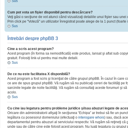
Sus
Cum pot vota un fişier disponibil pentru descărcare?
Veţi găsi o secţiune de vot atunci când vizualizaţi detaliile unui fişier sau unei 
Prin click pe "Voteză" un utilizator înregistrat poate alege de la 1 punct (foarte 
Sus
Întrebări despre phpBB 3
Cine a scris acest program?
Acest program (în forma sa nemodificată) este produs, lansat şi aflat sub copy
gratuit. Folosiţi link-ul pentru mai multe detalii.
Sus
De ce nu este facilitatea X disponibilă?
Acest program a fost scris şi licenţiat de către grupul phpBB. În cazul în care c
ce are de spus grupul phpBB. Vă rugăm să nu publicaţi cereri de facilităţi pe
sarcinile legate de noile facilităţi. Vă rugăm să consultaţi aceste forumuri şi să
acolo.
Sus
Cu cine iau legatura pentru probleme juridice şi/sau abuzuri legate de ac
Oricare din administratorii afişaţi în secţiunea “Echipa” ar trebui să fie un pun
legătura cu posesorul domeniului (efectuaţi o
interogare whois
) sau, dacă ace
departamentul pentru abuzuri al serviciului respectiv. Vă rugăm să reţineţi c
unde sau de către cine este folosit acest program. Nu luaţi legatura cu grupu