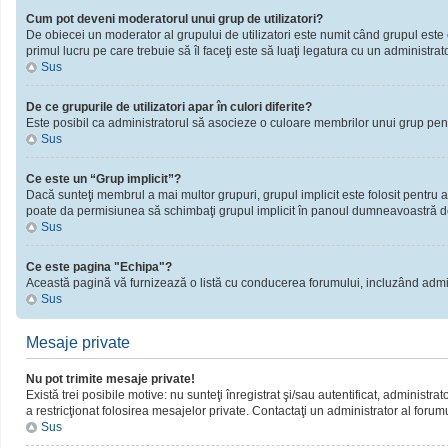
Cum pot deveni moderatorul unui grup de utilizatori?
De obiecei un moderator al grupului de utilizatori este numit când grupul este cr
primul lucru pe care trebuie să îl faceţi este să luaţi legatura cu un administrator
Sus
De ce grupurile de utilizatori apar în culori diferite?
Este posibil ca administratorul să asocieze o culoare membrilor unui grup pent
Sus
Ce este un “Grup implicit”?
Dacă sunteţi membrul a mai multor grupuri, grupul implicit este folosit pentru a
poate da permisiunea să schimbaţi grupul implicit în panoul dumneavoastră d
Sus
Ce este pagina "Echipa"?
Această pagină vă furnizează o listă cu conducerea forumului, incluzând admini
Sus
Mesaje private
Nu pot trimite mesaje private!
Există trei posibile motive: nu sunteţi înregistrat şi/sau autentificat, administra
a restricţionat folosirea mesajelor private. Contactaţi un administrator al forum
Sus