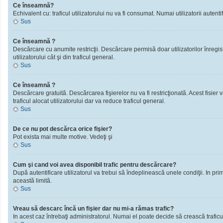
Ce înseamnă?
Echivalent cu: traficul utilizatorului nu va fi consumat. Numai utilizatorii autentif
Sus
Ce înseamnă ?
Descărcare cu anumite restricţii. Descărcare permisă doar utilizatorilor înregistra
utilizatorului cât şi din traficul general.
Sus
Ce înseamnă ?
Descărcare gratuită. Descărcarea fişierelor nu va fi restricţionată. Acest fisier 
traficul alocat utilizatorului dar va reduce traficul general.
Sus
De ce nu pot descărca orice fişier?
Pot exista mai multe motive. Vedeţi şi
Sus
Cum şi cand voi avea disponibil trafic pentru descărcare?
După autentificare utilizatorul va trebui să îndeplinească unele condiţii. In prim
această limită.
Sus
Vreau să descarc încă un fişier dar nu mi-a rămas trafic?
In acest caz întrebaţi administratorul. Numai el poate decide să crească traficu