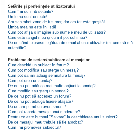
Setările şi preferinţele utilizatorului
Cum îmi schimb setările?
Orele nu sunt corecte!
Am schimbat zona de fus orar, dar ora tot este greşită!
Limba mea nu este în listă!
Cum pot afişa o imagine sub numele meu de utilizator?
Care este rangul meu şi cum il pot schimba?
De ce când folosesc legătura de email al unui utilizator îmi cere să mă
autentific?
Probleme de scriere/publicare al mesajelor
Cum deschid un subiect în forum?
Cum pot modifica sau şterge un mesaj?
Cum pot să îmi adaug semnătură la mesaj?
Cum pot crea un sondaj?
De ce nu pot adăuga mai multe opţiuni la sondaj?
Cum modific sau şterg un sondaj?
De ce nu pot să accesez un forum?
De ce nu pot adăuga fişiere ataşate?
De ce am primit un avertisment?
Cum pot raporta mesaje unui moderator?
Pentru ce este butonul "Salvare" la deschiderea unui subiect?
De ce mesajul meu trebuie să fie aprobat?
Cum îmi promovez subiectul?