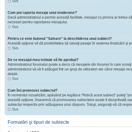
Sus
Cum pot raporta mesaje unui moderator?
Dacă administratorul a permis această faclitate, mesajul cu pricina ar trebui să
necesari pentru raportarea mesajului.
Sus
Pentru ce este butonul "Salvare" la deschiderea unui subiect?
Această opţiune vă dă posibilitatea să salvaţi pasaje în vederea finalizării şi publ
Sus
De ce mesajul meu trebuie să fie aprobat?
Administratorul forumului poate a decis că mesajele din forumul în care scrieţi
administratorul să vă fi adăugat într-un grup de utilizatori ale căror mesaje rec
detalii.
Sus
Cum îmi promovez subiectul?
În momentul vizualizării, apăsând pe legătura “Ridică acest subiect” puteţi "
această opţiune, înseamnă că promovarea subiectelor poate fi dezactivată sau
subiectul respectiv prin adăugarea unui răspuns. Totuşi, asiguraţi-vă că respect
Sus
Formatări şi tipuri de subiecte