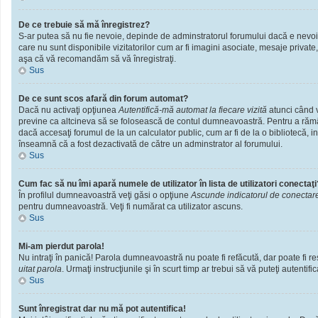
De ce trebuie să mă înregistrez?
S-ar putea să nu fie nevoie, depinde de adminstratorul forumului dacă e nevoie 
care nu sunt disponibile vizitatorilor cum ar fi imagini asociate, mesaje private
aşa că vă recomandăm să vă înregistraţi.
Sus
De ce sunt scos afară din forum automat?
Dacă nu activaţi opţiunea
Autentifică-mă automat la fiecare vizită
atunci când v
previne ca altcineva să se folosească de contul dumneavoastră. Pentru a rămâne
dacă accesaţi forumul de la un calculator public, cum ar fi de la o bibliotecă, i
înseamnă că a fost dezactivată de către un adminstrator al forumului.
Sus
Cum fac să nu îmi apară numele de utilizator în lista de utilizatori conectaţi
În profilul dumneavoastră veţi găsi o opţiune
Ascunde indicatorul de conectar
pentru dumneavoastră. Veţi fi numărat ca utilizator ascuns.
Sus
Mi-am pierdut parola!
Nu intraţi în panică! Parola dumneavoastră nu poate fi refăcută, dar poate fi res
uitat parola
. Urmaţi instrucţiunile şi în scurt timp ar trebui să vă puteţi autentific
Sus
Sunt înregistrat dar nu mă pot autentifica!