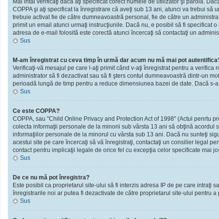
Mai intâi verificaţi dacă aţi specificat corect numele de utilizator şi parola. D
COPPA şi aţi specificat la înregistrare că aveţi sub 13 ani, atunci va trebui să urm
trebuie activat fie de către dumneavoastră personal, fie de către un administrato
primit un email atunci urmaţi instrucţiunile. Dacă nu, e posibil să fi specificat
adresa de e-mail folosită este corectă atunci încercaţi să contactaţi un administ
Sus
M-am înregistrat cu ceva timp în urmă dar acum nu mă mai pot autentifica
Verificaţi-vă mesajul pe care l-aţi primit când v-aţi înregistrat pentru a verifica 
administrator să fi dezactivat sau să fi şters contul dumneavoastră dintr-un mot
perioadă lungă de timp pentru a reduce dimensiunea bazei de date. Dacă s-a întâm
Sus
Ce este COPPA?
COPPA, sau "Child Online Privacy and Protection Act of 1998" (Actul penrtu prote
colecta informaţii personale de la minorii sub vârsta 13 ani să obţină acordul sc
informaţiilor personale de la minorul cu vârsta sub 13 ani. Dacă nu sunteţi sig
acestui site pe care încercaţi să vă înregistraţi, contactaţi un consilier legal p
contact pentru implicaţii legale de orice fel cu excepţia celor specificate mai jo
Sus
De ce nu mă pot înregistra?
Este posibil ca proprietarul site-ului să fi interzis adresa IP de pe care intraţi
înregistrarile noi ar putea fi dezactivate de către proprietarul site-ului pentru a
Sus