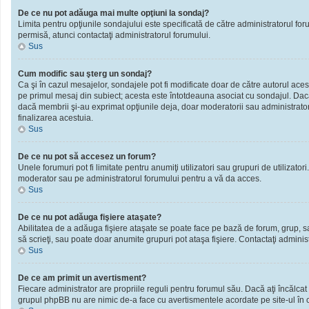
De ce nu pot adăuga mai multe opţiuni la sondaj?
Limita pentru opţiunile sondajului este specificată de către administratorul fo
permisă, atunci contactaţi administratorul forumului.
Sus
Cum modific sau şterg un sondaj?
Ca şi în cazul mesajelor, sondajele pot fi modificate doar de către autorul ace
pe primul mesaj din subiect; acesta este întotdeauna asociat cu sondajul. Dacă n
dacă membrii şi-au exprimat opţiunile deja, doar moderatorii sau administratori
finalizarea acestuia.
Sus
De ce nu pot să accesez un forum?
Unele forumuri pot fi limitate pentru anumiţi utilizatori sau grupuri de utilizato
moderator sau pe administratorul forumului pentru a vă da acces.
Sus
De ce nu pot adăuga fişiere ataşate?
Abilitatea de a adăuga fişiere ataşate se poate face pe bază de forum, grup, sau 
să scrieţi, sau poate doar anumite grupuri pot ataşa fişiere. Contactaţi administ
Sus
De ce am primit un avertisment?
Fiecare administrator are propriile reguli pentru forumul său. Dacă aţi încălcat
grupul phpBB nu are nimic de-a face cu avertismentele acordate pe site-ul în ca