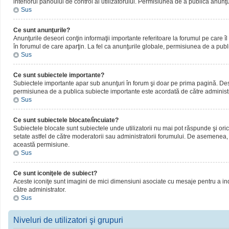
interiorul panoului de control al utilizatorului. Permisiunea de a publica anunţ
Sus
Ce sunt anunţurile?
Anunţurile deseori conţin informaţii importante referitoare la forumul pe care îl 
în forumul de care aparţin. La fel ca anunţurile globale, permisiunea de a publ
Sus
Ce sunt subiectele importante?
Subiectele importante apar sub anunţuri în forum şi doar pe prima pagină. Deseor
permisiunea de a publica subiecte importante este acordată de către administr
Sus
Ce sunt subiectele blocate/încuiate?
Subiectele blocate sunt subiectele unde utilizatorii nu mai pot răspunde şi oric
setate astfel de către moderatorii sau administratorii forumului. De asemenea, 
această permisiune.
Sus
Ce sunt iconiţele de subiect?
Aceste iconiţe sunt imagini de mici dimensiuni asociate cu mesaje pentru a ind
către administrator.
Sus
Niveluri de utilizatori şi grupuri