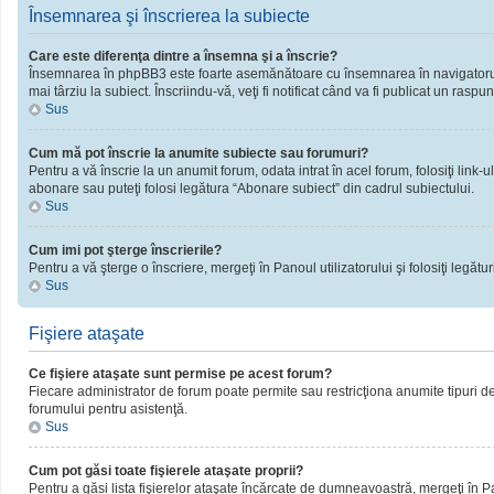
Însemnarea şi înscrierea la subiecte
Care este diferenţa dintre a însemna şi a înscrie?
Însemnarea în phpBB3 este foarte asemănătoare cu însemnarea în navigatorul 
mai târziu la subiect. Înscriindu-vă, veţi fi notificat când va fi publicat un rasp
Sus
Cum mă pot înscrie la anumite subiecte sau forumuri?
Pentru a vă înscrie la un anumit forum, odata intrat în acel forum, folosiţi link
abonare sau puteţi folosi legătura “Abonare subiect” din cadrul subiectului.
Sus
Cum imi pot şterge înscrierile?
Pentru a vă şterge o înscriere, mergeţi în Panoul utilizatorului şi folosiţi legături
Sus
Fişiere ataşate
Ce fişiere ataşate sunt permise pe acest forum?
Fiecare administrator de forum poate permite sau restricţiona anumite tipuri de 
forumului pentru asistenţă.
Sus
Cum pot găsi toate fişierele ataşate proprii?
Pentru a găsi lista fişierelor ataşate încărcate de dumneavoastră, mergeţi în Pano