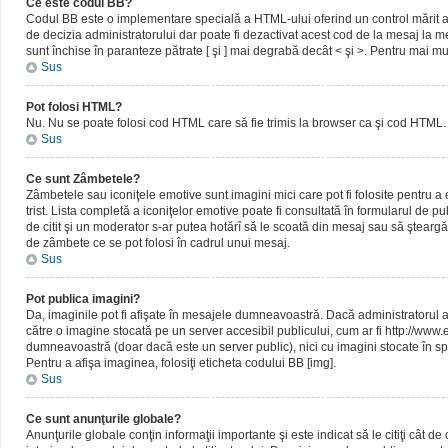
Ce este codul BB?
Codul BB este o implementare specială a HTML-ului oferind un control mărit al 
de decizia administratorului dar poate fi dezactivat acest cod de la mesaj la me
sunt închise în paranteze pătrate [ şi ] mai degrabă decât < şi >. Pentru mai mu
Sus
Pot folosi HTML?
Nu. Nu se poate folosi cod HTML care să fie trimis la browser ca şi cod HTML. 
Sus
Ce sunt Zâmbetele?
Zâmbetele sau iconiţele emotive sunt imagini mici care pot fi folosite pentru
trist. Lista completă a iconiţelor emotive poate fi consultată în formularul de p
de citit şi un moderator s-ar putea hotărî să le scoată din mesaj sau să ştearg
de zâmbete ce se pot folosi în cadrul unui mesaj.
Sus
Pot publica imagini?
Da, imaginile pot fi afişate în mesajele dumneavoastră. Dacă administratorul a pe
către o imagine stocată pe un server accesibil publicului, cum ar fi http://www
dumneavoastră (doar dacă este un server public), nici cu imagini stocate în spa
Pentru a afişa imaginea, folosiţi eticheta codului BB [img].
Sus
Ce sunt anunţurile globale?
Anunţurile globale conţin informaţii importante şi este indicat să le citiţi cât d