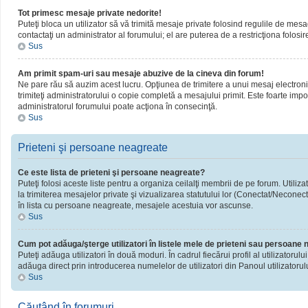
Tot primesc mesaje private nedorite!
Puteţi bloca un utilizator să vă trimită mesaje private folosind regulile de mesa
contactaţi un administrator al forumului; el are puterea de a restricţiona folosir
Sus
Am primit spam-uri sau mesaje abuzive de la cineva din forum!
Ne pare rău să auzim acest lucru. Opţiunea de trimitere a unui mesaj electronic 
trimiteţi administratorului o copie completă a mesajului primit. Este foarte impor
administratorul forumului poate acţiona în consecinţă.
Sus
Prieteni şi persoane neagreate
Ce este lista de prieteni şi persoane neagreate?
Puteţi folosi aceste liste pentru a organiza ceilalţi membrii de pe forum. Utiliza
la trimiterea mesajelor private şi vizualizarea statutului lor (Conectat/Neconect
în lista cu persoane neagreate, mesajele acestuia vor ascunse.
Sus
Cum pot adăuga/şterge utilizatori în listele mele de prieteni sau persoane
Puteţi adăuga utilizatori în două moduri. În cadrul fiecărui profil al utilizatorul
adăuga direct prin introducerea numelelor de utilizatori din Panoul utilizatorulu
Sus
Căutând în forumuri