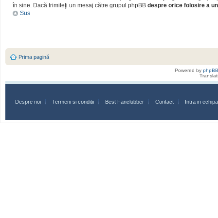
în sine. Dacă trimiteţi un mesaj către grupul phpBB
despre orice folosire a un
Sus
Prima pagină
Powered by
phpB
Transla
Despre noi
Termeni si conditii
Best Fanclubber
Contact
Intra in echi