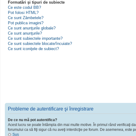
Formatări şi tipuri de subiecte
Ce este codul BB?
Pot folosi HTML?
Ce sunt Zâmbetele?
Pot publica imagini?
Ce sunt anunţurile globale?
Ce sunt anunţurile?
Ce sunt subiectele importante?
Ce sunt subiectele blocate/încuiate?
Ce sunt iconiţele de subiect?
Probleme de autentificare şi înregistrare
De ce nu mă pot autentifica?
Acest lucru se poate întâmpla din mai multe motive. În primul rând verificaţi dac
forumului ca să fiţi sigur că nu aveţi interdicţie pe forum. De asemenea, este po
Sus