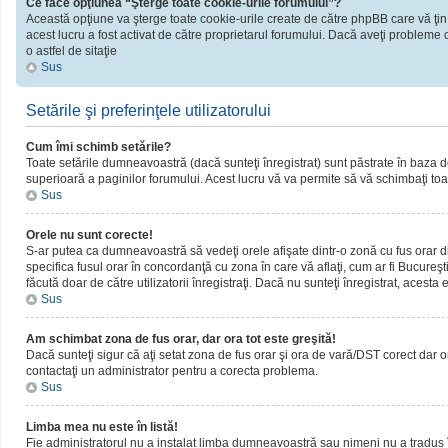
Ce face opţiunea “Şterge toate cookie-urile forumului”?
Această opţiune va şterge toate cookie-urile create de către phpBB care vă ţin
acest lucru a fost activat de către proprietarul forumului. Dacă aveţi probleme 
o astfel de sitaţie
Sus
Setările şi preferinţele utilizatorului
Cum îmi schimb setările?
Toate setările dumneavoastră (dacă sunteţi înregistrat) sunt păstrate în baza de d
superioară a paginilor forumului. Acest lucru vă va permite să vă schimbaţi toate
Sus
Orele nu sunt corecte!
S-ar putea ca dumneavoastră să vedeţi orele afişate dintr-o zonă cu fus orar dif
specifica fusul orar în concordanţă cu zona în care vă aflaţi, cum ar fi Bucureşti
făcută doar de către utilizatorii înregistraţi. Dacă nu sunteţi înregistrat, acest
Sus
Am schimbat zona de fus orar, dar ora tot este greşită!
Dacă sunteţi sigur că aţi setat zona de fus orar şi ora de vară/DST corect dar o
contactaţi un administrator pentru a corecta problema.
Sus
Limba mea nu este în listă!
Fie administratorul nu a instalat limba dumneavoastră sau nimeni nu a tradus î