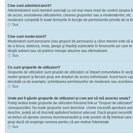
Cine sunt administratorii?
Administratorii sunt membrii asociaţi cu cel mai mare nivel de control asupra în
de acces, excluderea utilizatorilor, crearea grupurilor sau a moderatorilor, et
moderare completă în toate formurile în funcţie de permisiunile primite de la f
Sus
Cine sunt moderatorii?
Moderatorii sunt persoane (sau grupuri de persoane) a căror menire este să ai
de a bloca, debloca, muta, şterge şi împărţi subiectele în forumurile pe care le
lângă subiect sau să publice mesaje abuzive sau ofensatoare.
Sus
Ce sunt grupurile de utilizatori?
Grupurile de utilizatori sunt grupări de utilizatori ce împart comunitatea în secţ
multor grupuri şi fiecare grup are drepturi de acces individuale. Acest lucru u
deodată ca de exemplu: schimbarea permisiunilor de moderare sau acordarea ac
Sus
Unde pot fi găsite grupurile de utilizatori şi cum pot să mă asociez unuia?
Puteţi vedea toate grupurile de utilizatori folosind link-ul “Grupuri de utilizator
corespunzător. Nu toate grupurile sunt deschise. Unele necesită aprobare pentr
deschis, puteţi să vă înscrieţi apăsând butonul adecvat. Dacă grupul necesită
va trebui să aprobe cererea dumneavoastră şi este posibil să fiţi întrebat care
grup dacă vă respinge cererea pentru că are motive întemeiate.
Sus