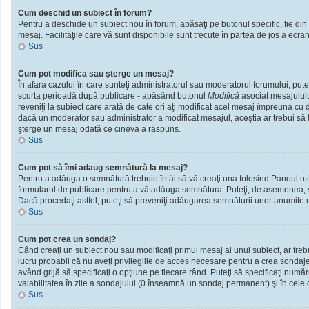
Cum deschid un subiect în forum?
Pentru a deschide un subiect nou în forum, apăsaţi pe butonul specific, fie din f
mesaj. Facilităţile care vă sunt disponibile sunt trecute în partea de jos a ecra
Sus
Cum pot modifica sau şterge un mesaj?
În afara cazului în care sunteţi administratorul sau moderatorul forumului, put
scurta perioadă după publicare - apăsând butonul
Modifică
asociat mesajululu
reveniţi la subiect care arată de cate ori aţi modificat acel mesaj împreuna cu
dacă un moderator sau administrator a modificat mesajul, aceştia ar trebui să l
şterge un mesaj odată ce cineva a răspuns.
Sus
Cum pot să îmi adaug semnătură la mesaj?
Pentru a adăuga o semnătură trebuie întâi să vă creaţi una folosind Panoul util
formularul de publicare pentru a vă adăuga semnătura. Puteţi, de asemenea, 
Dacă procedaţi astfel, puteţi să preveniţi adăugarea semnăturii unor anumite m
Sus
Cum pot crea un sondaj?
Când creaţi un subiect nou sau modificaţi primul mesaj al unui subiect, ar treb
lucru probabil că nu aveţi privilegiile de acces necesare pentru a crea sondaje.
având grijă să specificaţi o opţiune pe fiecare rând. Puteţi să specificaţi numărul
valabilitatea în zile a sondajului (0 înseamnă un sondaj permanent) şi în cele d
Sus