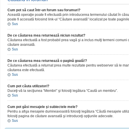
Cum pot să caut într-un forum sau forumuri?
Această operaţie poate fi efectuată prin introducerea termenului căutat în că
poate fi accesată folosind link-ul “Căutare avansată” localizat pe toate paginil
Sus
De ce căutarea mea returnează niciun rezultat?
Căutarea efectuată a fost probabil prea vagă şi a inclus mulţi termeni comuni ca
căutare avansată.
Sus
De ce căutarea mea returnează o pagină goală!?
Căutarea efectuată a returnat prea multe rezultate pentru webserver să le manipul
căutarea este efectuată.
Sus
Cum pot căuta utilizatori?
Duceţi-vă la secţiunea “Membri” şi folosiţi legătura “Caută un membru”.
Sus
Cum pot găsi mesajele şi subiectele mele?
Pentru a afişa mesajele dumneavoastră folosiţi legătura “Căută mesajele utilizat
folosiţi pagina de căutare avansată şi introduceţi opţiunile adecvate.
Sus