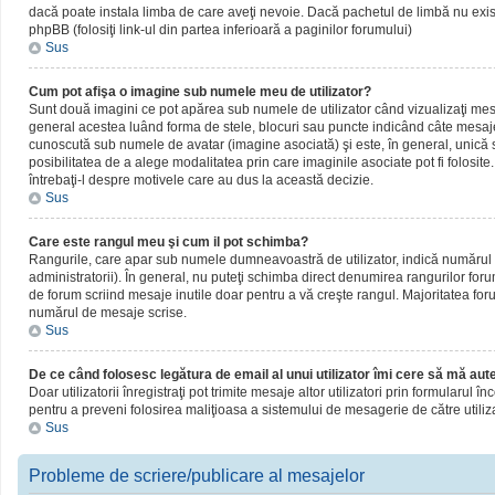
dacă poate instala limba de care aveţi nevoie. Dacă pachetul de limbă nu există,
phpBB (folosiţi link-ul din partea inferioară a paginilor forumului)
Sus
Cum pot afişa o imagine sub numele meu de utilizator?
Sunt două imagini ce pot apărea sub numele de utilizator când vizualizaţi mesaj
general acestea luând forma de stele, blocuri sau puncte indicând câte mesaje
cunoscută sub numele de avatar (imagine asociată) şi este, în general, unică sa
posibilitatea de a alege modalitatea prin care imaginile asociate pot fi folosite
întrebaţi-l despre motivele care au dus la această decizie.
Sus
Care este rangul meu şi cum il pot schimba?
Rangurile, care apar sub numele dumneavoastră de utilizator, indică numărul de
administratorii). În general, nu puteţi schimba direct denumirea rangurilor for
de forum scriind mesaje inutile doar pentru a vă creşte rangul. Majoritatea foru
numărul de mesaje scrise.
Sus
De ce când folosesc legătura de email al unui utilizator îmi cere să mă aute
Doar utilizatorii înregistraţi pot trimite mesaje altor utilizatori prin formularul
pentru a preveni folosirea maliţioasa a sistemului de mesagerie de către utiliz
Sus
Probleme de scriere/publicare al mesajelor