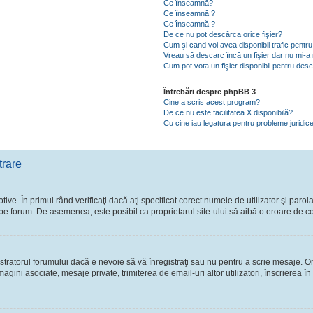
Ce înseamnă?
Ce înseamnă ?
Ce înseamnă ?
De ce nu pot descărca orice fişier?
Cum şi cand voi avea disponibil trafic pent
Vreau să descarc încă un fişier dar nu mi-a 
Cum pot vota un fişier disponibil pentru des
Întrebări despre phpBB 3
Cine a scris acest program?
De ce nu este facilitatea X disponibilă?
Cu cine iau legatura pentru probleme juridic
trare
ve. În primul rând verificaţi dacă aţi specificat corect numele de utilizator şi parol
ie pe forum. De asemenea, este posibil ca proprietarul site-ului să aibă o eroare de c
ratorul forumului dacă e nevoie să vă înregistraţi sau nu pentru a scrie mesaje. Ori
 imagini asociate, mesaje private, trimiterea de email-uri altor utilizatori, înscriere