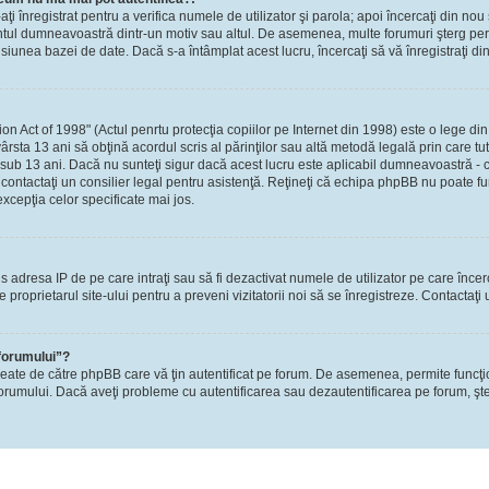
-aţi înregistrat pentru a verifica numele de utilizator şi parola; apoi încercaţi din nou 
contul dumneavoastră dintr-un motiv sau altul. De asemenea, multe forumuri şterg perio
nea bazei de date. Dacă s-a întâmplat acest lucru, încercaţi să vă înregistraţi din n
Act of 1998" (Actul penrtu protecţia copiilor pe Internet din 1998) este o lege din S
ârsta 13 ani să obţină acordul scris al părinţilor sau altă metodă legală prin care tu
 sub 13 ani. Dacă nu sunteţi sigur dacă acest lucru este aplicabil dumneavoastră - ca
i, contactaţi un consilier legal pentru asistenţă. Reţineţi că echipa phpBB nu poate fu
excepţia celor specificate mai jos.
rzis adresa IP de pe care intraţi sau să fi dezactivat numele de utilizator pe care înce
re proprietarul site-ului pentru a preveni vizitatorii noi să se înregistreze. Contactaţ
 forumului”?
reate de către phpBB care vă ţin autentificat pe forum. De asemenea, permite funcţi
l forumului. Dacă aveţi probleme cu autentificarea sau dezautentificarea pe forum, şte