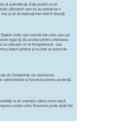
să vă autentificaţi. Este posibil ca un
dic utilizatorii care nu au activat pe o
ou şi să vă implicaţi mai mult în discuţii.
tatele Unite care solicită site-urile care pot
torele legal îşi dă acordul pentru colectarea
 un utilizator ce se înregistrează - sau
rniza sfaturi juridice şi nu este un punct de
rcaţi să-l înregistraţi. De asemenea,
i un administrator al forumului pentru asistenţă.
onalităţi ca de exemplu citirea urmei dacă
rgerea cookie-urilor forumului poate ajuta într-