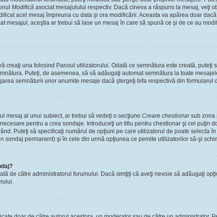
tonul
Modifică
asociat mesajulului respectiv. Dacă cineva a răspuns la mesaj, veţi 
modificat acel mesaj împreuna cu data şi ora modificării. Aceasta va apărea doar dac
 mesajul, aceştia ar trebui să lase un mesaj în care să spună ce şi de ce au modifica
 creaţi una folosind Panoul utilizatorului. Odată ce semnătura este creată, puteţi s
mnătura. Puteţi, de asemenea, să vă adăugaţi automat semnătura la toate mesajele
ugarea semnăturii unor anumite mesaje dacă ştergeţi bifa respectivă din formularul 
l mesaj al unui subiect, ar trebui să vedeţi o secţiune
Creare chestionar
sub zona p
s necesare pentru a crea sondaje. Introduceţi un titlu pentru chestionar şi cel puţin
ând. Puteţi să specificaţi numărul de opţiuni pe care utilizatorul de poate selecta în t
un sondaj permanent) şi în cele din urmă opţiunea ce pemite utilizatorilor să-şi schi
ndaj?
cată de către administratorul forumului. Dacă simţiţi că aveţi nevoie să adăugaţi opţ
mului.
ficate doar de către autorul acestora, un moderator sau de către un administrator. Pe