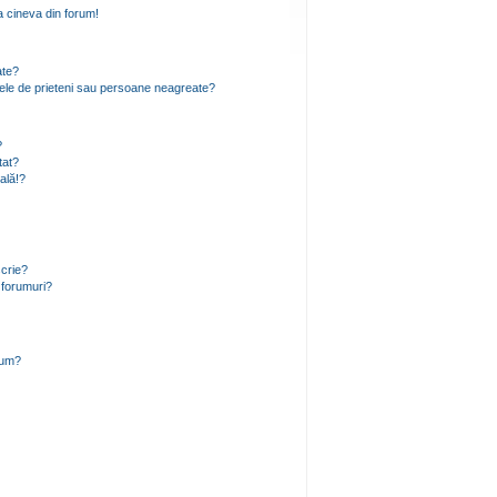
 cineva din forum!
ate?
 mele de prieteni sau persoane neagreate?
?
tat?
ală!?
scrie?
 forumuri?
rum?