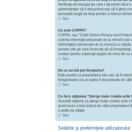
Verificaţi-vă mesajul pe care l-aţi primit când v
administrator să fi dezactivat sau să fi şters 
perioadă lungă de timp pentru a reduce dimensiu
Sus
Ce este COPPA?
COPPA, sau "Child Online Privacy and Protection 
colecta informaţii personale de la minorii sub v
informaţiilor personale de la minorul cu vârsta
acestui site pe care încercaţi să vă înregistraţ
contact pentru implicaţii legale de orice fel cu 
Sus
De ce nu mă pot înregistra?
Este posibil ca proprietarul site-ului să fi inte
înregistrarile noi ar putea fi dezactivate de căt
Sus
Ce face opţiunea “Şterge toate cookie-urile
Această opţiune va şterge toate cookie-urile c
acest lucru a fost activat de către proprietaru
o astfel de sitaţie
Sus
Setările şi preferinţele utilizatorului