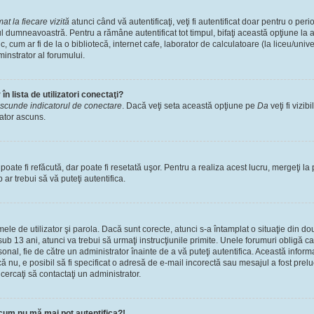
t la fiecare vizită
atunci când vă autentificaţi, veţi fi autentificat doar pentru o pe
l dumneavoastră. Pentru a rămâne autentificat tot timpul, bifaţi această opţiune la 
, cum ar fi de la o bibliotecă, internet cafe, laborator de calculatoare (la liceu/univ
instrator al forumului.
n lista de utilizatori conectaţi?
scunde indicatorul de conectare
. Dacă veţi seta această opţiune pe
Da
veţi fi vizib
zator ascuns.
ate fi refăcută, dar poate fi resetată uşor. Pentru a realiza acest lucru, mergeţi la 
p ar trebui să vă puteţi autentifica.
numele de utilizator şi parola. Dacă sunt corecte, atunci s-a întamplat o situaţie din 
ub 13 ani, atunci va trebui să urmaţi instrucţiunile primite. Unele forumuri obligă ca uti
nal, fie de către un administrator înainte de a vă puteţi autentifica. Această informa
că nu, e posibil să fi specificat o adresă de e-mail incorectă sau mesajul a fost prel
cercaţi să contactaţi un administrator.
cum nu mă mai pot autentifica?!