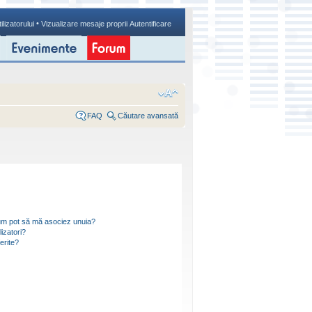
•
ilizatorului
Vizualizare mesaje proprii
Autentificare
FAQ
Căutare avansată
i cum pot să mă asociez unuia?
izatori?
ferite?