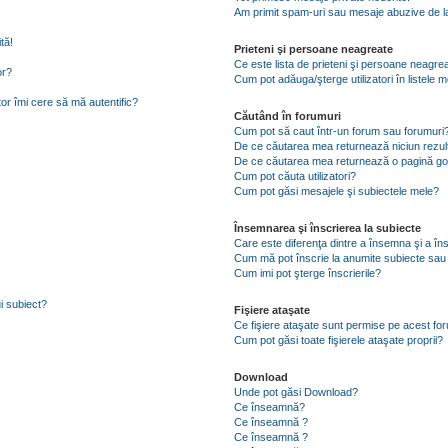
Am primit spam-uri sau mesaje abuzive de la
tă!
Prieteni şi persoane neagreate
Ce este lista de prieteni şi persoane neagre
or?
Cum pot adăuga/şterge utilizatori în listele
tor îmi cere să mă autentific?
Căutând în forumuri
Cum pot să caut într-un forum sau forumuri
De ce căutarea mea returnează niciun rezul
De ce căutarea mea returnează o pagină go
Cum pot căuta utilizatori?
Cum pot găsi mesajele şi subiectele mele?
Însemnarea şi înscrierea la subiecte
Care este diferenţa dintre a însemna şi a în
Cum mă pot înscrie la anumite subiecte sau
Cum imi pot şterge înscrierile?
i subiect?
Fişiere ataşate
Ce fişiere ataşate sunt permise pe acest fo
Cum pot găsi toate fişierele ataşate proprii?
Download
Unde pot găsi Download?
Ce înseamnă?
Ce înseamnă ?
Ce înseamnă ?