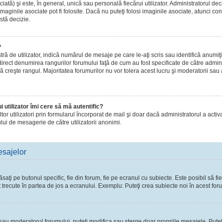
ă) şi este, în general, unică sau personală fiecărui utilizator. Administratorul dec
maginile asociate pot fi folosite. Dacă nu puteţi folosi imaginile asociate, atunci con
stă decizie.
?
de utilizator, indică numărul de mesaje pe care le-aţi scris sau identifică anumiţi 
 direct denumirea rangurilor forumului faţă de cum au fost specificate de către admi
ă creşte rangul. Majoritatea forumurilor nu vor tolera acest lucru şi moderatorii sau
 utilizator îmi cere să mă autentific?
 altor utilizatori prin formularul încorporat de mail şi doar dacă administratorul a activ
lui de mesagerie de către utilizatorii anonimi.
esajelor
ţi pe butonul specific, fie din forum, fie pe ecranul cu subiecte. Este posibil să fie
t trecute în partea de jos a ecranului. Exemplu: Puteţi crea subiecte noi în acest foru
l sau moderatorul forumului, puteţi modifica sau şterge doar propriile mesajele. Pute