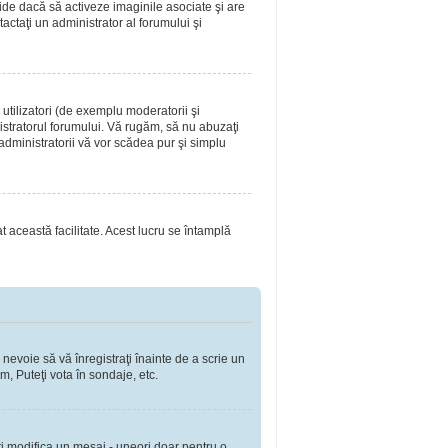
ide dacă să activeze imaginile asociate şi are
tactaţi un administrator al forumului şi
utilizatori (de exemplu moderatorii şi
nistratorul forumului. Vă rugăm, să nu abuzaţi
 administratorii vă vor scădea pur şi simplu
at această facilitate. Acest lucru se întamplă
 nevoie să vă înregistraţi înainte de a scrie un
m, Puteţi vota în sondaje, etc.
ţi modifica un mesaj - uneori doar pentru o