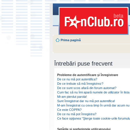
Prima pagină
Întrebări puse frecvent
Probleme de autentificare şi înregistrare
De ce nu mă pot autentifica?
De ce trebuie să mă înregistrez?
De ce sunt scos afară din forum automat?
Cum fac să nu îmi apară numele de utilizator în lista 
Mi-am pierdut parola!
Sunt înregistrat dar nu mă pot autentifica!
M-am înregistrat cu ceva timp în urmă dar acum nu 
Ce este COPPA?
De ce nu mă pot înregistra?
Ce face opţiunea “Şterge toate cookie-urile forumulu
Setările şi preferinţele utilizatorului