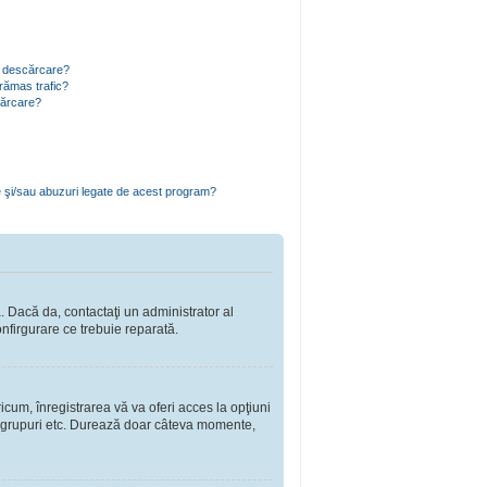
ru descărcare?
rămas trafic?
cărcare?
e şi/sau abuzuri legate de acest program?
a. Dacă da, contactaţi un administrator al
onfirgurare ce trebuie reparată.
cum, înregistrarea vă va oferi acces la opţiuni
a în grupuri etc. Durează doar câteva momente,