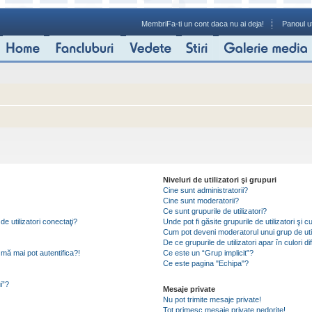
Membri
Fa-ti un cont daca nu ai deja!
Panoul ut
Niveluri de utilizatori şi grupuri
Cine sunt administratorii?
Cine sunt moderatorii?
Ce sunt grupurile de utilizatori?
de utilizatori conectaţi?
Unde pot fi găsite grupurile de utilizatori ş
Cum pot deveni moderatorul unui grup de util
De ce grupurile de utilizatori apar în culori di
mă mai pot autentifica?!
Ce este un “Grup implicit”?
Ce este pagina "Echipa"?
i”?
Mesaje private
Nu pot trimite mesaje private!
Tot primesc mesaje private nedorite!