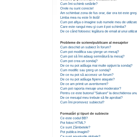
Cum îmi schimb setările?
Orele nu sunt corecte!
Am schimbat zona de fus orar, dar ora tot este greşi
Limba mea nu este în listă!
Cum pot afişa o imagine sub numele meu de utilizat
Care este rangul meu şi cum il pot schimba?
De ce când folosesc legătura de email al unui utiliza
Probleme de scriere/publicare al mesajelor
Cum deschid un subiect în forum?
Cum pot modifica sau şterge un mesaj?
Cum pot să îmi adaug semnătură la mesaj?
Cum pot crea un sondaj?
De ce nu pot adăuga mai multe opţiuni la sondaj?
Cum modific sau şterg un sondaj?
De ce nu pot să accesez un forum?
De ce nu pot adăuga fişiere ataşate?
De ce am primit un avertisment?
Cum pot raporta mesaje unui moderator?
Pentru ce este butonul "Salvare" la deschiderea unu
De ce mesajul meu trebuie să fie aprobat?
Cum îmi promovez subiectul?
Formatări şi tipuri de subiecte
Ce este codul BB?
Pot folosi HTML?
Ce sunt Zâmbetele?
Pot publica imagini?
Ce sunt anunţurile globale?