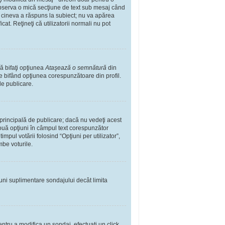
observa o mică secţiune de text sub mesaj când
ă cineva a răspuns la subiect; nu va apărea
t. Reţineţi că utilizatorii normali nu pot
ă bifaţi opţiunea
Ataşează o semnătură
din
 bifând opţiunea corespunzătoare din profil.
de publicare.
rincipală de publicare; dacă nu vedeţi acest
 două opţiuni în câmpul text corespunzător
impul votării folosind “Opţiuni per utilizator”,
mbe voturile.
iuni suplimentare sondajului decât limita
ntru a modifica un sondaj, efectuaţi un click