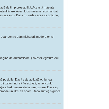
rioadă de timp prestabilită. Această măsură
autentificare. Acest lucru nu este recomandat
ersitate etc.). Dacă nu vedeţi această opţiune,
il doar pentru administratori, moderatori şi
pagina de autentificare şi folosiţi legătura
Am
două posibile. Dacă este activată opţiunea
lizatorii noi să fie activaţi; astfel contul
ţie a fost prezentată la înregistrare. Dacă aţi
ucrat de un filtru de spam. Daca sunteţi sigur că