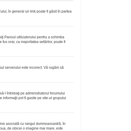
lui; în general un link poate fi găsit în partea
siţi Panoul utilizatorului pentru a schimba
fus orar, ca majoritatea setărilor, poate fi
asul serverului este incorect. Vă rugăm să
ă-l întrebaţi pe administratorul forumului
informaţii pot fi gasite pe site-ul grupului
magine asociată cu rangul dumneavoastră, în
doua, de obicei o imagine mai mare, este