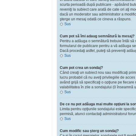
scurta perioadă după publicare - apăsând bu
reveniţi la subiect care arată de cate ori aţi 
dacă un moderator sau administrator a modificat
şterge un mesaj odată ce cineva a răspuns.
Sus
Cum pot să îmi adaug semnătură la mesaj?
Pentru a adăuga o semnătură trebuie întâi să vă
formularul de publicare pentru a vă adăuga se
Dacă procedaţi astfel, puteţi să preveniţi adă
Sus
Cum pot crea un sondaj?
Când creaţi un subiect nou sau modificaţi primu
lucru probabil că nu aveţi privilegiile de acce
având grijă să specificaţi o opţiune pe fiecare r
valabilitatea în zile a sondajului (0 înseamnă 
Sus
De ce nu pot adăuga mai multe opţiuni la so
Limita pentru opţiunile sondajului este specifi
permisă, atunci contactaţi administratorul foru
Sus
Cum modific sau şterg un sondaj?
Ca şi în cazul mesajelor, sondajele pot fi modi