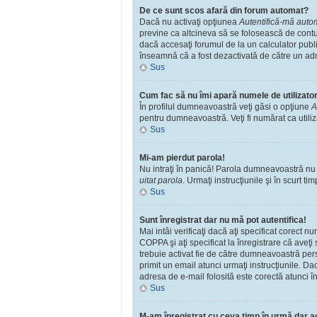
De ce sunt scos afară din forum automat?
Dacă nu activaţi opţiunea
Autentifică-mă automa
previne ca altcineva să se folosească de contu
dacă accesaţi forumul de la un calculator public
înseamnă că a fost dezactivată de către un adm
Sus
Cum fac să nu îmi apară numele de utilizator î
În profilul dumneavoastră veţi găsi o opţiune
A
pentru dumneavoastră. Veţi fi numărat ca utili
Sus
Mi-am pierdut parola!
Nu intraţi în panică! Parola dumneavoastră nu po
uitat parola
. Urmaţi instrucţiunile şi în scurt tim
Sus
Sunt înregistrat dar nu mă pot autentifica!
Mai intâi verificaţi dacă aţi specificat corect 
COPPA şi aţi specificat la înregistrare că aveţi s
trebuie activat fie de către dumneavoastră perso
primit un email atunci urmaţi instrucţiunile. Da
adresa de e-mail folosită este corectă atunci în
Sus
M-am înregistrat cu ceva timp în urmă dar a