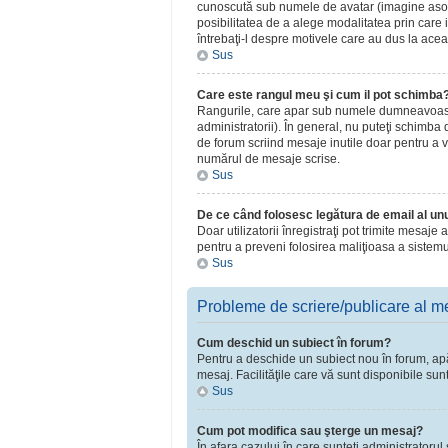
cunoscută sub numele de avatar (imagine asociat
posibilitatea de a alege modalitatea prin care i
întrebaţi-l despre motivele care au dus la acea
Sus
Care este rangul meu şi cum il pot schimba
Rangurile, care apar sub numele dumneavoastră 
administratorii). În general, nu puteţi schimba
de forum scriind mesaje inutile doar pentru a v
numărul de mesaje scrise.
Sus
De ce când folosesc legătura de email al unui
Doar utilizatorii înregistraţi pot trimite mesaje
pentru a preveni folosirea maliţioasa a sistemu
Sus
Probleme de scriere/publicare al m
Cum deschid un subiect în forum?
Pentru a deschide un subiect nou în forum, apăsa
mesaj. Facilităţile care vă sunt disponibile sun
Sus
Cum pot modifica sau şterge un mesaj?
În afara cazului în care sunteţi administratoru