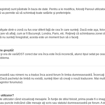
istrat) sunt păstrate în baza de date. Pentru a le modifica, folosiţi Panoul utilizatoru
 va permite să vă schimbaţi toate setările şi preferinţele.
ate dintr-o zonă cu fus orar diferit faţă de cea în care sunteţi. Dacă este aşa, folo
are vă aflaţi, cum ar fi Bucureşti, Londra, Paris, etc. Reţineţi că schimbarea zonei de 
acă nu sunteţi înregistrat, acesta este un moment bun să o faceţi.
te greşită!
r şi ora de vară/DST corect dar ora înca este încă incorectă, atunci tipul setat pe ce
roblema.
voastră sau nimeni nu a tradus înca acest forum în limba dumneavoastră. Încercaţi s
acă pachetul de limbă nu există, sunteţi liber să creaţi o nouă traducere. Mai multe 
aginilor forumului)
utilizator?
tilizator când vizualizaţi mesajele. În funţie de stilul folosit, prima poate fi o i
 sau puncte indicând câte mesaje aţi scris sau statutul dumneavoastră pe forum. A 