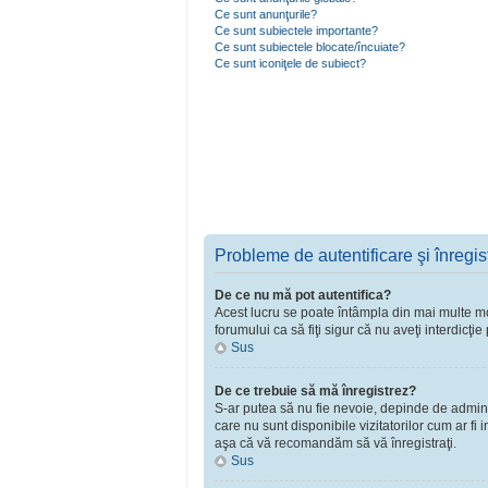
Ce sunt anunţurile?
Ce sunt subiectele importante?
Ce sunt subiectele blocate/încuiate?
Ce sunt iconiţele de subiect?
Probleme de autentificare şi înregis
De ce nu mă pot autentifica?
Acest lucru se poate întâmpla din mai multe moti
forumului ca să fiţi sigur că nu aveţi interdicţ
Sus
De ce trebuie să mă înregistrez?
S-ar putea să nu fie nevoie, depinde de adminst
care nu sunt disponibile vizitatorilor cum ar fi
aşa că vă recomandăm să vă înregistraţi.
Sus