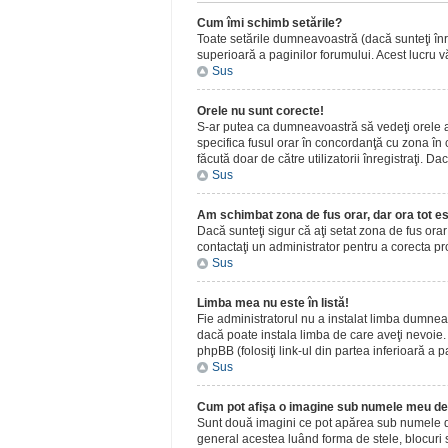
Cum îmi schimb setările?
Toate setările dumneavoastră (dacă sunteţi înreg
superioară a paginilor forumului. Acest lucru vă
Sus
Orele nu sunt corecte!
S-ar putea ca dumneavoastră să vedeţi orele afiş
specifica fusul orar în concordanţă cu zona în c
făcută doar de către utilizatorii înregistraţi. D
Sus
Am schimbat zona de fus orar, dar ora tot es
Dacă sunteţi sigur că aţi setat zona de fus ora
contactaţi un administrator pentru a corecta p
Sus
Limba mea nu este în listă!
Fie administratorul nu a instalat limba dumnea
dacă poate instala limba de care aveţi nevoie. D
phpBB (folosiţi link-ul din partea inferioară a p
Sus
Cum pot afişa o imagine sub numele meu de 
Sunt două imagini ce pot apărea sub numele de u
general acestea luând forma de stele, blocuri