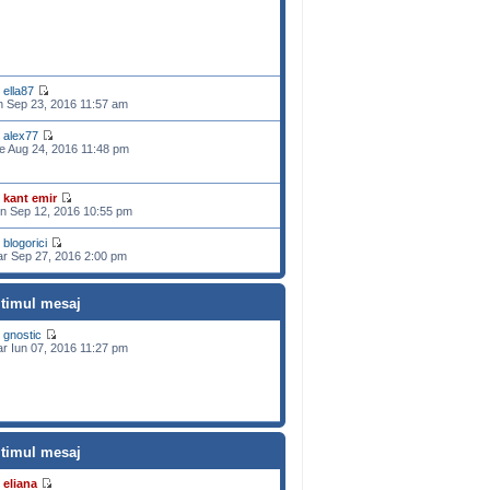
e
ella87
n Sep 23, 2016 11:57 am
e
alex77
e Aug 24, 2016 11:48 pm
e
kant emir
n Sep 12, 2016 10:55 pm
e
blogorici
r Sep 27, 2016 2:00 pm
ltimul mesaj
e
gnostic
r Iun 07, 2016 11:27 pm
ltimul mesaj
e
eliana