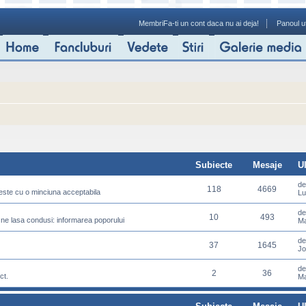
Membri
Fa-ti un cont daca nu ai deja!
Panoul ut
Subiecte
Mesaje
U
d
118
4669
meste cu o minciuna acceptabila
Lu
d
10
493
 ne lasa condusi: informarea poporului
Ma
d
37
1645
Jo
d
2
36
ct.
Ma