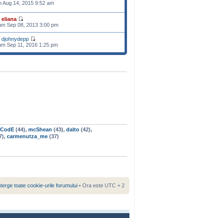
n Aug 14, 2015 9:52 am
e
eliana
m Sep 08, 2013 3:00 pm
e
djohnydepp
m Sep 11, 2016 1:25 pm
rCodE
(44),
mcShean
(43),
dalto
(42),
7),
carmenutza_me
(37)
terge toate cookie-urile forumului
• Ora este UTC + 2