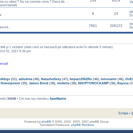
289
8029
ema cu siteul ? Nu va convine ceva ? Daca da ...
Vi
serii banati)
d
6
24
i
Du
d
7861
206223
sozii...
Du
izibili şi 1 vizitator (date care se bazează pe utilizatorii activi în ultimele 5 minute)
ct 01, 2017 8:36 pm
eciali
lldrgs
(51),
adiudrea
(48),
NatashaSexy
(47),
Impact2002Ro
(46),
mirunamir
(46),
OvE
,
flowerpower
(39),
James Bond
(38),
violletta
(38),
MAYPTOROCKAMP
(38),
Rayssa
(3
embri
34448
• Cel mai nou membru
SamMartin
Echipa
•
Ş
Powered by
phpBB
© 2000, 2002, 2005, 2007 phpBB Group
Translation/Traducere:
phpBB România