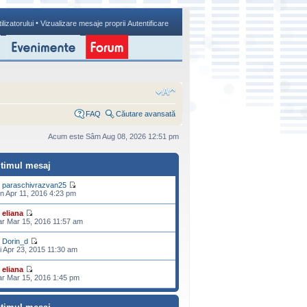
•
ilizatorului
Vizualizare mesaje proprii
Autentificare
FAQ
Căutare avansată
Acum este Sâm Aug 08, 2026 12:51 pm
ltimul mesaj
e
paraschivrazvan25
n Apr 11, 2016 4:23 pm
e
eliana
r Mar 15, 2016 11:57 am
e
Dorin_d
i Apr 23, 2015 11:30 am
e
eliana
r Mar 15, 2016 1:45 pm