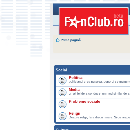
Prima pagină
Social
Politica
politicianul vrea puterea, poporul se multu
Media
un alt fel de a conduce, un mod similar de a
Probleme sociale
Religii
Despre religii, fara discriminare. Si cu respe