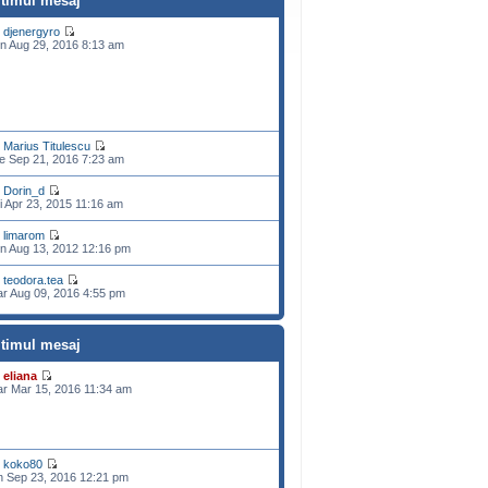
ltimul mesaj
e
djenergyro
n Aug 29, 2016 8:13 am
e
Marius Titulescu
e Sep 21, 2016 7:23 am
e
Dorin_d
i Apr 23, 2015 11:16 am
e
limarom
n Aug 13, 2012 12:16 pm
e
teodora.tea
r Aug 09, 2016 4:55 pm
ltimul mesaj
e
eliana
r Mar 15, 2016 11:34 am
e
koko80
n Sep 23, 2016 12:21 pm