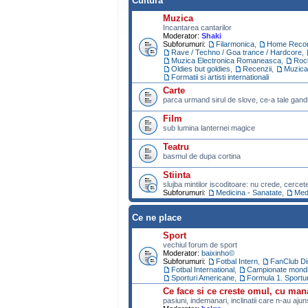
Cultura
Muzica
Incantarea cantarilor
Moderator:
Shaki
Subforumuri:
Filarmonica
,
Home Recor
Rave / Techno / Goa trance / Hardcore
,
Muzica Electronica Romaneasca
,
Roc
Oldies but goldies
,
Recenzii
,
Muzica
Formatii si artisti internationali
Carte
parca urmand sirul de slove, ce-a tale gand
Film
sub lumina lanternei magice
Teatru
basmul de dupa cortina
Stiinta
slujba mintilor iscoditoare: nu crede, cercet
Subforumuri:
Medicina - Sanatate
,
Medi
Ce ne place
Sport
vechiul forum de sport
Moderator:
baixinho©
Subforumuri:
Fotbal Intern
,
FanClub D
Fotbal International
,
Campionate mondial
Sporturi Americane
,
Formula 1. Sportu
Ce face si ce creste omul, cu man
pasiuni, indemanari, inclinatii care n-au aju