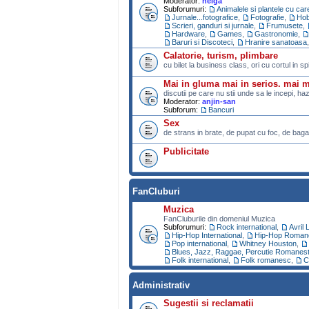
Moderator:
helga
Subforumuri:
Animalele si plantele cu ca
Jurnale...fotografice
,
Fotografie
,
Ho
Scrieri, ganduri si jurnale
,
Frumusete
,
Hardware
,
Games
,
Gastronomie
,
Baruri si Discoteci
,
Hranire sanatoasa
Calatorie, turism, plimbare
cu bilet la business class, ori cu cortul in s
Mai in gluma mai in serios. mai 
discutii pe care nu stii unde sa le incepi, ha
Moderator:
anjin-san
Subforum:
Bancuri
Sex
de strans in brate, de pupat cu foc, de bagat
Publicitate
FanCluburi
Muzica
FanCluburile din domeniul Muzica
Subforumuri:
Rock international
,
Avril 
Hip-Hop International
,
Hip-Hop Roman
Pop international
,
Whitney Houston
,
Blues, Jazz, Raggae, Percutie Romanest
Folk international
,
Folk romanesc
,
C
Administrativ
Sugestii si reclamatii