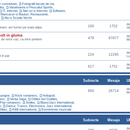
re convietuim
,
Fotografii facute de noi
,
bby
,
Vanatoarea si Pescuitul Sportiv
,
IT, internet
,
Site-uri si Internet
,
Software
,
Mancaruri si Bauturi. Restaurante
,
,
Aici e Scoala Veche
d
100
1752
pinare: am furnici pe toata talpa
Vi
mult in gluma
d
479
87877
z de orice caz; ca intre prieteni
Mi
d
224
12295
 in pat
Lu
d
617
1752
Ma
Subiecte
Mesaje
U
d
850
26714
Ma
Lavigne
,
Rock romanesc
,
Holograf
,
esc
,
Verita Saga
,
Oldies but Goldies
,
Pop romanesc
,
Smiley
,
Blues/Jazz international
,
i
,
Dance, Trance, Electronica, Jazz International
,
hilian
,
R&B international
,
Evenimente muzicale
Subiecte
Mesaje
U
d