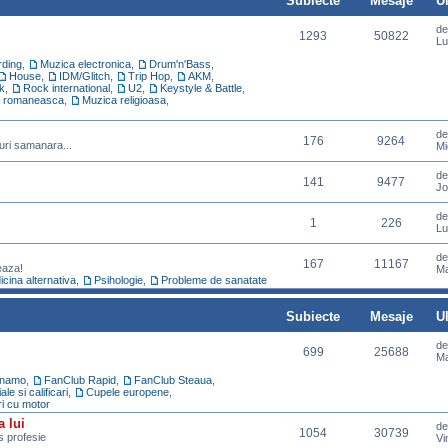
Subiecte
Mesaje
U
d
1293
50822
Lu
ding
,
Muzica electronica
,
Drum'n'Bass
,
House
,
IDM/Glitch
,
Trip Hop
,
AKM
,
k
,
Rock international
,
U2
,
Keystyle & Battle
,
 romaneasca
,
Muzica religioasa
,
d
176
9264
uri samanara...
Mi
d
141
9477
Jo
d
1
226
Lu
d
167
11167
eaza!
Ma
cina alternativa
,
Psihologie
,
Probleme de sanatate
Subiecte
Mesaje
U
d
699
25688
Ma
inamo
,
FanClub Rapid
,
FanClub Steaua
,
e si calificari
,
Cupele europene
,
ri cu motor
a lui
d
1054
30739
ns profesie
Vi