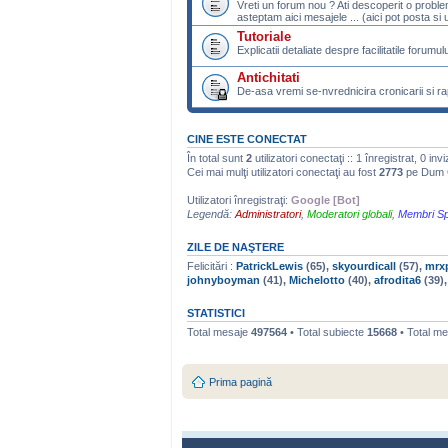
Vreti un forum nou ? Ati descoperit o probl
asteptam aici mesajele ... (aici pot posta si u
Tutoriale
Explicatii detaliate despre facilitatile forumulu
Antichitati
De-asa vremi se-nvrednicira cronicarii si rap
CINE ESTE CONECTAT
În total sunt
2
utilizatori conectaţi :: 1 înregistrat, 0 inv
Cei mai mulţi utilizatori conectaţi au fost
2773
pe Dum O
Utilizatori înregistraţi:
Google [Bot]
Legendă:
Administratori
,
Moderatori globali
,
Membri Sp
ZILE DE NAŞTERE
Felicitări :
PatrickLewis
(65),
skyourdicall
(57),
mrxp
johnyboyman
(41),
Michelotto
(40),
afrodita6
(39)
STATISTICI
Total mesaje
497564
• Total subiecte
15668
• Total m
Prima pagină