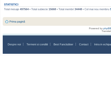
STATISTICI
Total mesaje
497564
• Total subiecte
15668
• Total membri
34448
• Cel mai nou membru
Prima pagină
Powered by
phpB
Transla
Despre noi
Termeni si conditii
Best Fanclubber
Contact
Intra in echi