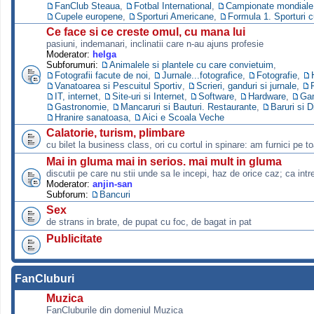
FanClub Steaua
,
Fotbal International
,
Campionate mondiale s
Cupele europene
,
Sporturi Americane
,
Formula 1. Sporturi 
Ce face si ce creste omul, cu mana lui
pasiuni, indemanari, inclinatii care n-au ajuns profesie
Moderator:
helga
Subforumuri:
Animalele si plantele cu care convietuim
,
Fotografii facute de noi
,
Jurnale...fotografice
,
Fotografie
,
Vanatoarea si Pescuitul Sportiv
,
Scrieri, ganduri si jurnale
,
IT, internet
,
Site-uri si Internet
,
Software
,
Hardware
,
Ga
Gastronomie
,
Mancaruri si Bauturi. Restaurante
,
Baruri si D
Hranire sanatoasa
,
Aici e Scoala Veche
Calatorie, turism, plimbare
cu bilet la business class, ori cu cortul in spinare: am furnici pe to
Mai in gluma mai in serios. mai mult in gluma
discutii pe care nu stii unde sa le incepi, haz de orice caz; ca intre
Moderator:
anjin-san
Subforum:
Bancuri
Sex
de strans in brate, de pupat cu foc, de bagat in pat
Publicitate
FanCluburi
Muzica
FanCluburile din domeniul Muzica