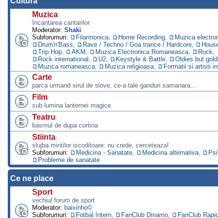
Cultura
Muzica
Incantarea cantarilor
Moderator:
Shaki
Subforumuri:
Filarmonica
,
Home Recording
,
Muzica electro
Drum'n'Bass
,
Rave / Techno / Goa trance / Hardcore
,
Hous
Trip Hop
,
AKM
,
Muzica Electronica Romaneasca
,
Rock
,
Rock international
,
U2
,
Keystyle & Battle
,
Oldies but gold
Muzica romaneasca
,
Muzica religioasa
,
Formatii si artisti i
Carte
parca urmand sirul de slove, ce-a tale ganduri samanara...
Film
sub lumina lanternei magice
Teatru
basmul de dupa cortina
Stiinta
slujba mintilor iscoditoare: nu crede, cerceteaza!
Subforumuri:
Medicina - Sanatate
,
Medicina alternativa
,
Psi
Probleme de sanatate
Ce ne place
Sport
vechiul forum de sport
Moderator:
baixinho©
Subforumuri:
Fotbal Intern
,
FanClub Dinamo
,
FanClub Rapi