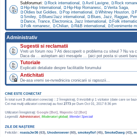
Subforumuri:
Rock international
,
Avril Lavigne
,
Rock roman
Hip-Hop International
,
Hip-Hop Romanesc
,
Verita Saga
,
Oldies but Goldies
,
Pop international
,
Whitney Houston
,
P
Smiley
,
Blues/Jazz international
,
Blues, Jazz, Raggae, Per
Dance, Trance, Electronica, Jazz International
,
Folk internati
Folk romanesc
,
Chilian
,
R&B international
,
Evenimente m
Administrativ
Sugestii si reclamatii
Vreti un forum nou ? Ati descoperit o problema cu siteul ? Nu va 
Daca da ... asteptam aici mesajele ... (aici pot posta si userii bana
Tutoriale
Explicatii detaliate despre facilitatile forumului
Antichitati
De-asa vremi se-nvrednicira cronicarii si rapsozii...
CINE ESTE CONECTAT
În total sunt
3
utilizatori conectaţi :: 2 înregistraţi, 0 invizibili şi 1 vizitator (date care se ba
Cei mai mulţi utilizatori conectaţi au fost
2773
pe Dum Oct 01, 2017 8:36 pm
Utilizatori înregistraţi:
Google [Bot]
,
Majestic-12 [Bot]
Legendă:
Administratori
,
Moderatori globali
,
Membri Speciali
ZILE DE NAŞTERE
Felicitări :
roasiaJer36
(63),
Unoderowver
(60),
smokeyflof
(45),
SmokeDawg
(43),
m