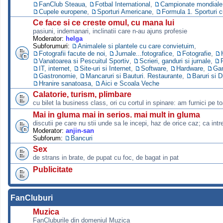
FanClub Steaua
,
Fotbal International
,
Campionate mondiale s
Cupele europene
,
Sporturi Americane
,
Formula 1. Sporturi 
Ce face si ce creste omul, cu mana lui
pasiuni, indemanari, inclinatii care n-au ajuns profesie
Moderator:
helga
Subforumuri:
Animalele si plantele cu care convietuim
,
Fotografii facute de noi
,
Jurnale...fotografice
,
Fotografie
,
Vanatoarea si Pescuitul Sportiv
,
Scrieri, ganduri si jurnale
,
IT, internet
,
Site-uri si Internet
,
Software
,
Hardware
,
Ga
Gastronomie
,
Mancaruri si Bauturi. Restaurante
,
Baruri si D
Hranire sanatoasa
,
Aici e Scoala Veche
Calatorie, turism, plimbare
cu bilet la business class, ori cu cortul in spinare: am furnici pe to
Mai in gluma mai in serios. mai mult in gluma
discutii pe care nu stii unde sa le incepi, haz de orice caz; ca intre
Moderator:
anjin-san
Subforum:
Bancuri
Sex
de strans in brate, de pupat cu foc, de bagat in pat
Publicitate
FanCluburi
Muzica
FanCluburile din domeniul Muzica