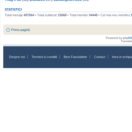
STATISTICI
Total mesaje
497564
• Total subiecte
15668
• Total membri
34448
• Cel mai nou membru
Prima pagină
Powered by
phpB
Transla
Despre noi
Termeni si conditii
Best Fanclubber
Contact
Intra in echi