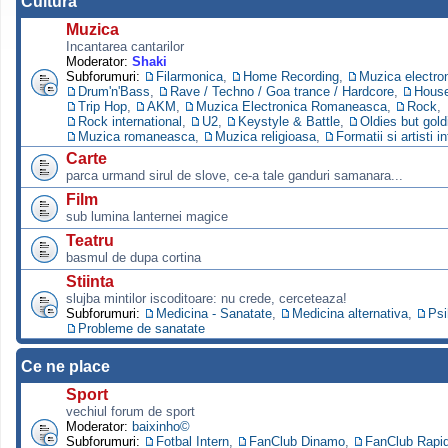
Cultura
Muzica
Incantarea cantarilor
Moderator:
Shaki
Subforumuri:
Filarmonica
,
Home Recording
,
Muzica electro
Drum'n'Bass
,
Rave / Techno / Goa trance / Hardcore
,
Hous
Trip Hop
,
AKM
,
Muzica Electronica Romaneasca
,
Rock
,
Rock international
,
U2
,
Keystyle & Battle
,
Oldies but gold
Muzica romaneasca
,
Muzica religioasa
,
Formatii si artisti i
Carte
parca urmand sirul de slove, ce-a tale ganduri samanara...
Film
sub lumina lanternei magice
Teatru
basmul de dupa cortina
Stiinta
slujba mintilor iscoditoare: nu crede, cerceteaza!
Subforumuri:
Medicina - Sanatate
,
Medicina alternativa
,
Psi
Probleme de sanatate
Ce ne place
Sport
vechiul forum de sport
Moderator:
baixinho©
Subforumuri:
Fotbal Intern
,
FanClub Dinamo
,
FanClub Rapi