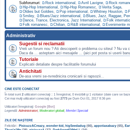
Subforumuri:
Rock international
,
Avril Lavigne
,
Rock roman
Hip-Hop International
,
Hip-Hop Romanesc
,
Verita Saga
,
Oldies but Goldies
,
Pop international
,
Whitney Houston
,
P
Smiley
,
Blues/Jazz international
,
Blues, Jazz, Raggae, Per
Dance, Trance, Electronica, Jazz International
,
Folk internati
Folk romanesc
,
Chilian
,
R&B international
,
Evenimente m
Administrativ
Sugestii si reclamatii
Vreti un forum nou ? Ati descoperit o problema cu siteul ? Nu va 
Daca da ... asteptam aici mesajele ... (aici pot posta si userii bana
Tutoriale
Explicatii detaliate despre facilitatile forumului
Antichitati
De-asa vremi se-nvrednicira cronicarii si rapsozii...
CINE ESTE CONECTAT
În total sunt
2
utilizatori conectaţi :: 1 înregistrat, 0 invizibili şi 1 vizitator (date care se baz
Cei mai mulţi utilizatori conectaţi au fost
2773
pe Dum Oct 01, 2017 8:36 pm
Utilizatori înregistraţi:
Google [Bot]
Legendă:
Administratori
,
Moderatori globali
,
Membri Speciali
ZILE DE NAŞTERE
Felicitări :
PisicuzzACreazy
,
wonder-kid
,
higSeedadug
(66),
appotiaxabazy
(65),
Ear
Thug'n'Me
(38),
pisicuzzA
(37),
DarkAngelOfHeLL
(34)