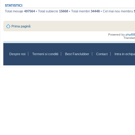
STATISTICI
Total mesaje
497564
• Total subiecte
15668
• Total membri
34448
• Cel mai nou membru
Prima pagină
Powered by
phpB
Transla
Despre noi
Termeni si conditii
Best Fanclubber
Contact
Intra in echi