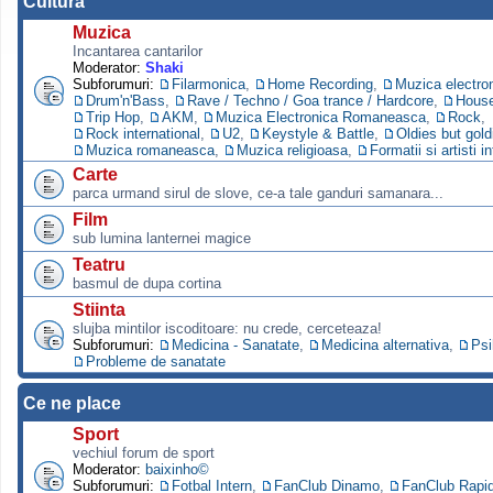
Cultura
Muzica
Incantarea cantarilor
Moderator:
Shaki
Subforumuri:
Filarmonica
,
Home Recording
,
Muzica electro
Drum'n'Bass
,
Rave / Techno / Goa trance / Hardcore
,
Hous
Trip Hop
,
AKM
,
Muzica Electronica Romaneasca
,
Rock
,
Rock international
,
U2
,
Keystyle & Battle
,
Oldies but gold
Muzica romaneasca
,
Muzica religioasa
,
Formatii si artisti i
Carte
parca urmand sirul de slove, ce-a tale ganduri samanara...
Film
sub lumina lanternei magice
Teatru
basmul de dupa cortina
Stiinta
slujba mintilor iscoditoare: nu crede, cerceteaza!
Subforumuri:
Medicina - Sanatate
,
Medicina alternativa
,
Psi
Probleme de sanatate
Ce ne place
Sport
vechiul forum de sport
Moderator:
baixinho©
Subforumuri:
Fotbal Intern
,
FanClub Dinamo
,
FanClub Rapi