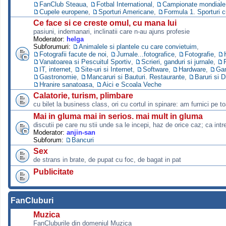
FanClub Steaua
,
Fotbal International
,
Campionate mondiale s
Cupele europene
,
Sporturi Americane
,
Formula 1. Sporturi 
Ce face si ce creste omul, cu mana lui
pasiuni, indemanari, inclinatii care n-au ajuns profesie
Moderator:
helga
Subforumuri:
Animalele si plantele cu care convietuim
,
Fotografii facute de noi
,
Jurnale...fotografice
,
Fotografie
,
Vanatoarea si Pescuitul Sportiv
,
Scrieri, ganduri si jurnale
,
IT, internet
,
Site-uri si Internet
,
Software
,
Hardware
,
Ga
Gastronomie
,
Mancaruri si Bauturi. Restaurante
,
Baruri si D
Hranire sanatoasa
,
Aici e Scoala Veche
Calatorie, turism, plimbare
cu bilet la business class, ori cu cortul in spinare: am furnici pe to
Mai in gluma mai in serios. mai mult in gluma
discutii pe care nu stii unde sa le incepi, haz de orice caz; ca intre
Moderator:
anjin-san
Subforum:
Bancuri
Sex
de strans in brate, de pupat cu foc, de bagat in pat
Publicitate
FanCluburi
Muzica
FanCluburile din domeniul Muzica