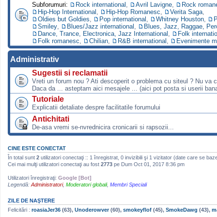
Subforumuri:
Rock international
,
Avril Lavigne
,
Rock roman
Hip-Hop International
,
Hip-Hop Romanesc
,
Verita Saga
,
Oldies but Goldies
,
Pop international
,
Whitney Houston
,
P
Smiley
,
Blues/Jazz international
,
Blues, Jazz, Raggae, Per
Dance, Trance, Electronica, Jazz International
,
Folk internati
Folk romanesc
,
Chilian
,
R&B international
,
Evenimente m
Administrativ
Sugestii si reclamatii
Vreti un forum nou ? Ati descoperit o problema cu siteul ? Nu va 
Daca da ... asteptam aici mesajele ... (aici pot posta si userii bana
Tutoriale
Explicatii detaliate despre facilitatile forumului
Antichitati
De-asa vremi se-nvrednicira cronicarii si rapsozii...
CINE ESTE CONECTAT
În total sunt
2
utilizatori conectaţi :: 1 înregistrat, 0 invizibili şi 1 vizitator (date care se baz
Cei mai mulţi utilizatori conectaţi au fost
2773
pe Dum Oct 01, 2017 8:36 pm
Utilizatori înregistraţi:
Google [Bot]
Legendă:
Administratori
,
Moderatori globali
,
Membri Speciali
ZILE DE NAŞTERE
Felicitări :
roasiaJer36
(63),
Unoderowver
(60),
smokeyflof
(45),
SmokeDawg
(43),
m