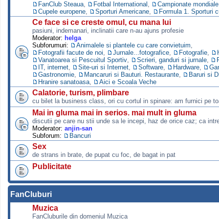
FanClub Steaua
,
Fotbal International
,
Campionate mondiale s
Cupele europene
,
Sporturi Americane
,
Formula 1. Sporturi 
Ce face si ce creste omul, cu mana lui
pasiuni, indemanari, inclinatii care n-au ajuns profesie
Moderator:
helga
Subforumuri:
Animalele si plantele cu care convietuim
,
Fotografii facute de noi
,
Jurnale...fotografice
,
Fotografie
,
Vanatoarea si Pescuitul Sportiv
,
Scrieri, ganduri si jurnale
,
IT, internet
,
Site-uri si Internet
,
Software
,
Hardware
,
Ga
Gastronomie
,
Mancaruri si Bauturi. Restaurante
,
Baruri si D
Hranire sanatoasa
,
Aici e Scoala Veche
Calatorie, turism, plimbare
cu bilet la business class, ori cu cortul in spinare: am furnici pe to
Mai in gluma mai in serios. mai mult in gluma
discutii pe care nu stii unde sa le incepi, haz de orice caz; ca intre
Moderator:
anjin-san
Subforum:
Bancuri
Sex
de strans in brate, de pupat cu foc, de bagat in pat
Publicitate
FanCluburi
Muzica
FanCluburile din domeniul Muzica