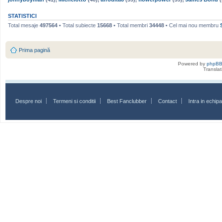
STATISTICI
Total mesaje
497564
• Total subiecte
15668
• Total membri
34448
• Cel mai nou membru
Prima pagină
Powered by
phpB
Transla
Despre noi
Termeni si conditii
Best Fanclubber
Contact
Intra in echi