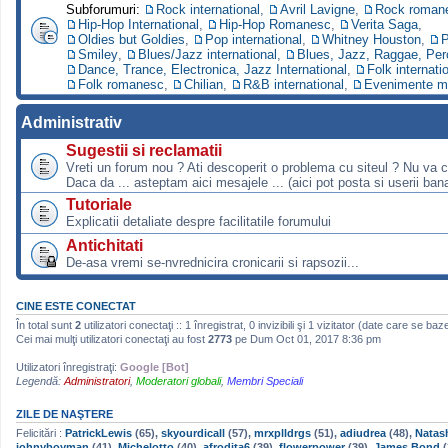
Subforumuri:
Rock international
,
Avril Lavigne
,
Rock roman
Hip-Hop International
,
Hip-Hop Romanesc
,
Verita Saga
,
Oldies but Goldies
,
Pop international
,
Whitney Houston
,
P
Smiley
,
Blues/Jazz international
,
Blues, Jazz, Raggae, Per
Dance, Trance, Electronica, Jazz International
,
Folk internati
Folk romanesc
,
Chilian
,
R&B international
,
Evenimente m
Administrativ
Sugestii si reclamatii
Vreti un forum nou ? Ati descoperit o problema cu siteul ? Nu va 
Daca da ... asteptam aici mesajele ... (aici pot posta si userii bana
Tutoriale
Explicatii detaliate despre facilitatile forumului
Antichitati
De-asa vremi se-nvrednicira cronicarii si rapsozii...
CINE ESTE CONECTAT
În total sunt
2
utilizatori conectaţi :: 1 înregistrat, 0 invizibili şi 1 vizitator (date care se baz
Cei mai mulţi utilizatori conectaţi au fost
2773
pe Dum Oct 01, 2017 8:36 pm
Utilizatori înregistraţi:
Google [Bot]
Legendă:
Administratori
,
Moderatori globali
,
Membri Speciali
ZILE DE NAŞTERE
Felicitări :
PatrickLewis
(65),
skyourdicall
(57),
mrxplldrgs
(51),
adiudrea
(48),
Natas
johnyboyman
(41),
Michelotto
(40),
afrodita6
(39),
flowerpower
(39),
James Bond
(