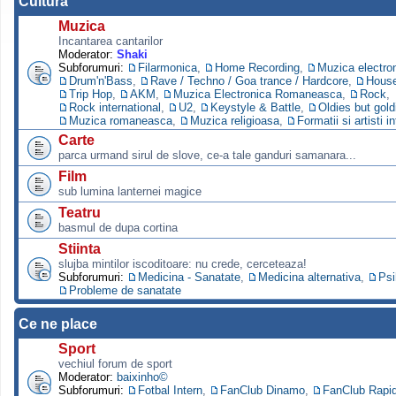
Cultura
Muzica
Incantarea cantarilor
Moderator:
Shaki
Subforumuri:
Filarmonica
,
Home Recording
,
Muzica electro
Drum'n'Bass
,
Rave / Techno / Goa trance / Hardcore
,
Hous
Trip Hop
,
AKM
,
Muzica Electronica Romaneasca
,
Rock
,
Rock international
,
U2
,
Keystyle & Battle
,
Oldies but gold
Muzica romaneasca
,
Muzica religioasa
,
Formatii si artisti i
Carte
parca urmand sirul de slove, ce-a tale ganduri samanara...
Film
sub lumina lanternei magice
Teatru
basmul de dupa cortina
Stiinta
slujba mintilor iscoditoare: nu crede, cerceteaza!
Subforumuri:
Medicina - Sanatate
,
Medicina alternativa
,
Psi
Probleme de sanatate
Ce ne place
Sport
vechiul forum de sport
Moderator:
baixinho©
Subforumuri:
Fotbal Intern
,
FanClub Dinamo
,
FanClub Rapi