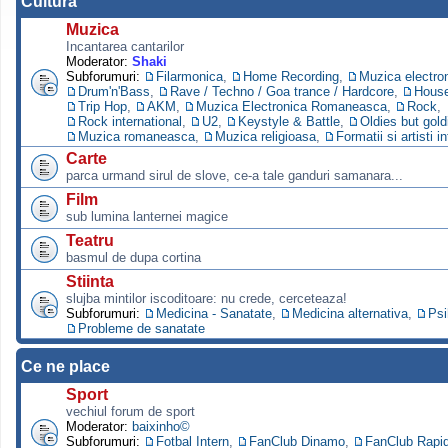
Cultura
Muzica
Incantarea cantarilor
Moderator:
Shaki
Subforumuri:
Filarmonica
,
Home Recording
,
Muzica electro
Drum'n'Bass
,
Rave / Techno / Goa trance / Hardcore
,
Hous
Trip Hop
,
AKM
,
Muzica Electronica Romaneasca
,
Rock
,
Rock international
,
U2
,
Keystyle & Battle
,
Oldies but gold
Muzica romaneasca
,
Muzica religioasa
,
Formatii si artisti i
Carte
parca urmand sirul de slove, ce-a tale ganduri samanara...
Film
sub lumina lanternei magice
Teatru
basmul de dupa cortina
Stiinta
slujba mintilor iscoditoare: nu crede, cerceteaza!
Subforumuri:
Medicina - Sanatate
,
Medicina alternativa
,
Psi
Probleme de sanatate
Ce ne place
Sport
vechiul forum de sport
Moderator:
baixinho©
Subforumuri:
Fotbal Intern
,
FanClub Dinamo
,
FanClub Rapi