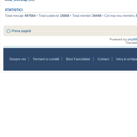
STATISTICI
Total mesaje
497564
• Total subiecte
15668
• Total membri
34448
• Cel mai nou membru
Prima pagină
Powered by
phpB
Transla
Despre noi
Termeni si conditii
Best Fanclubber
Contact
Intra in echi