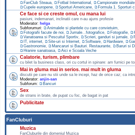
FanClub Steaua
,
Fotbal International
,
Campionate mondiale s
Cupele europene
,
Sporturi Americane
,
Formula 1. Sporturi 
Ce face si ce creste omul, cu mana lui
pasiuni, indemanari, inclinatii care n-au ajuns profesie
Moderator:
helga
Subforumuri:
Animalele si plantele cu care convietuim
,
Fotografii facute de noi
,
Jurnale...fotografice
,
Fotografie
,
Vanatoarea si Pescuitul Sportiv
,
Scrieri, ganduri si jurnale
,
IT, internet
,
Site-uri si Internet
,
Software
,
Hardware
,
Ga
Gastronomie
,
Mancaruri si Bauturi. Restaurante
,
Baruri si D
Hranire sanatoasa
,
Aici e Scoala Veche
Calatorie, turism, plimbare
cu bilet la business class, ori cu cortul in spinare: am furnici pe to
Mai in gluma mai in serios. mai mult in gluma
discutii pe care nu stii unde sa le incepi, haz de orice caz; ca intre
Moderator:
anjin-san
Subforum:
Bancuri
Sex
de strans in brate, de pupat cu foc, de bagat in pat
Publicitate
FanCluburi
Muzica
FanCluburile din domeniul Muzica