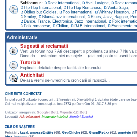
Subforumuri:
Rock international
,
Avril Lavigne
,
Rock roman
Hip-Hop International
,
Hip-Hop Romanesc
,
Verita Saga
,
Oldies but Goldies
,
Pop international
,
Whitney Houston
,
P
Smiley
,
Blues/Jazz international
,
Blues, Jazz, Raggae, Per
Dance, Trance, Electronica, Jazz International
,
Folk internati
Folk romanesc
,
Chilian
,
R&B international
,
Evenimente m
Administrativ
Sugestii si reclamatii
Vreti un forum nou ? Ati descoperit o problema cu siteul ? Nu va 
Daca da ... asteptam aici mesajele ... (aici pot posta si userii bana
Tutoriale
Explicatii detaliate despre facilitatile forumului
Antichitati
De-asa vremi se-nvrednicira cronicarii si rapsozii...
CINE ESTE CONECTAT
În total sunt
3
utilizatori conectaţi :: 2 înregistraţi, 0 invizibili şi 1 vizitator (date care se ba
Cei mai mulţi utilizatori conectaţi au fost
2773
pe Dum Oct 01, 2017 8:36 pm
Utilizatori înregistraţi:
Google [Bot]
,
Majestic-12 [Bot]
Legendă:
Administratori
,
Moderatori globali
,
Membri Speciali
ZILE DE NAŞTERE
Felicitări :
kasal
,
amosseEntitte
(65),
GepChiche
(62),
GrandRedxx
(61),
amoteiu
(59
Irina_lovesrap
(35)