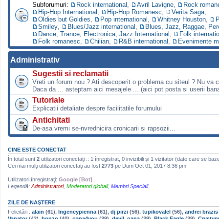
Subforumuri:
Rock international
,
Avril Lavigne
,
Rock roman
Hip-Hop International
,
Hip-Hop Romanesc
,
Verita Saga
,
Oldies but Goldies
,
Pop international
,
Whitney Houston
,
P
Smiley
,
Blues/Jazz international
,
Blues, Jazz, Raggae, Per
Dance, Trance, Electronica, Jazz International
,
Folk internati
Folk romanesc
,
Chilian
,
R&B international
,
Evenimente m
Administrativ
Sugestii si reclamatii
Vreti un forum nou ? Ati descoperit o problema cu siteul ? Nu va 
Daca da ... asteptam aici mesajele ... (aici pot posta si userii bana
Tutoriale
Explicatii detaliate despre facilitatile forumului
Antichitati
De-asa vremi se-nvrednicira cronicarii si rapsozii...
CINE ESTE CONECTAT
În total sunt
2
utilizatori conectaţi :: 1 înregistrat, 0 invizibili şi 1 vizitator (date care se baz
Cei mai mulţi utilizatori conectaţi au fost
2773
pe Dum Oct 01, 2017 8:36 pm
Utilizatori înregistraţi:
Google [Bot]
Legendă:
Administratori
,
Moderatori globali
,
Membri Speciali
ZILE DE NAŞTERE
Felicitări :
alain
(61),
Ingencypienna
(61),
dj pirzi
(56),
tupikovalel
(56),
andrei brazis
Vanator
(42),
bonzo
(40),
oana4you
(39),
devil_oana
(39),
Black Eagle
(39),
Crystyn