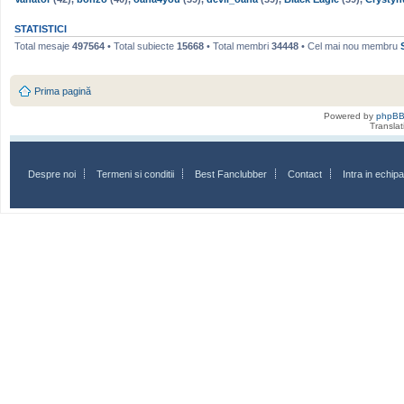
STATISTICI
Total mesaje
497564
• Total subiecte
15668
• Total membri
34448
• Cel mai nou membru
Prima pagină
Powered by
phpB
Transla
Despre noi
Termeni si conditii
Best Fanclubber
Contact
Intra in echi