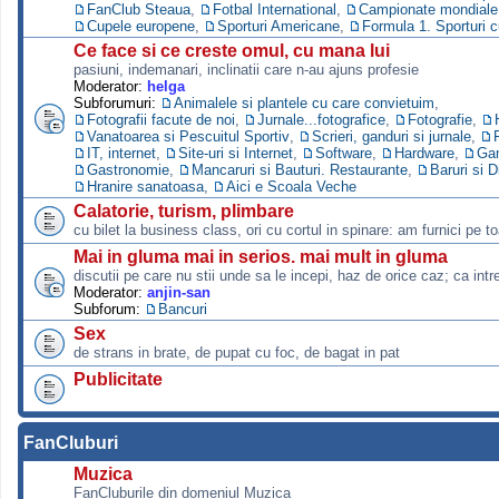
FanClub Steaua
,
Fotbal International
,
Campionate mondiale s
Cupele europene
,
Sporturi Americane
,
Formula 1. Sporturi 
Ce face si ce creste omul, cu mana lui
pasiuni, indemanari, inclinatii care n-au ajuns profesie
Moderator:
helga
Subforumuri:
Animalele si plantele cu care convietuim
,
Fotografii facute de noi
,
Jurnale...fotografice
,
Fotografie
,
Vanatoarea si Pescuitul Sportiv
,
Scrieri, ganduri si jurnale
,
IT, internet
,
Site-uri si Internet
,
Software
,
Hardware
,
Ga
Gastronomie
,
Mancaruri si Bauturi. Restaurante
,
Baruri si D
Hranire sanatoasa
,
Aici e Scoala Veche
Calatorie, turism, plimbare
cu bilet la business class, ori cu cortul in spinare: am furnici pe to
Mai in gluma mai in serios. mai mult in gluma
discutii pe care nu stii unde sa le incepi, haz de orice caz; ca intre
Moderator:
anjin-san
Subforum:
Bancuri
Sex
de strans in brate, de pupat cu foc, de bagat in pat
Publicitate
FanCluburi
Muzica
FanCluburile din domeniul Muzica