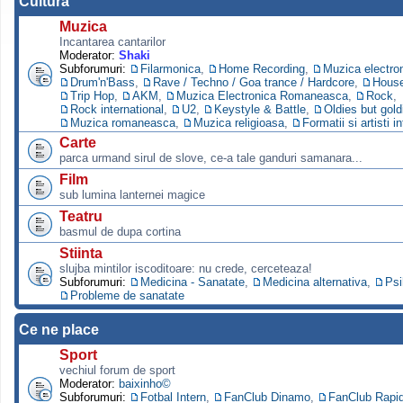
Cultura
Muzica
Incantarea cantarilor
Moderator:
Shaki
Subforumuri:
Filarmonica
,
Home Recording
,
Muzica electro
Drum'n'Bass
,
Rave / Techno / Goa trance / Hardcore
,
Hous
Trip Hop
,
AKM
,
Muzica Electronica Romaneasca
,
Rock
,
Rock international
,
U2
,
Keystyle & Battle
,
Oldies but gold
Muzica romaneasca
,
Muzica religioasa
,
Formatii si artisti i
Carte
parca urmand sirul de slove, ce-a tale ganduri samanara...
Film
sub lumina lanternei magice
Teatru
basmul de dupa cortina
Stiinta
slujba mintilor iscoditoare: nu crede, cerceteaza!
Subforumuri:
Medicina - Sanatate
,
Medicina alternativa
,
Psi
Probleme de sanatate
Ce ne place
Sport
vechiul forum de sport
Moderator:
baixinho©
Subforumuri:
Fotbal Intern
,
FanClub Dinamo
,
FanClub Rapi