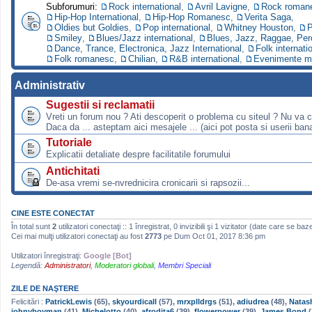
Subforumuri:
Rock international
,
Avril Lavigne
,
Rock roman
Hip-Hop International
,
Hip-Hop Romanesc
,
Verita Saga
,
Oldies but Goldies
,
Pop international
,
Whitney Houston
,
P
Smiley
,
Blues/Jazz international
,
Blues, Jazz, Raggae, Per
Dance, Trance, Electronica, Jazz International
,
Folk internati
Folk romanesc
,
Chilian
,
R&B international
,
Evenimente m
Administrativ
Sugestii si reclamatii
Vreti un forum nou ? Ati descoperit o problema cu siteul ? Nu va 
Daca da ... asteptam aici mesajele ... (aici pot posta si userii bana
Tutoriale
Explicatii detaliate despre facilitatile forumului
Antichitati
De-asa vremi se-nvrednicira cronicarii si rapsozii...
CINE ESTE CONECTAT
În total sunt
2
utilizatori conectaţi :: 1 înregistrat, 0 invizibili şi 1 vizitator (date care se baz
Cei mai mulţi utilizatori conectaţi au fost
2773
pe Dum Oct 01, 2017 8:36 pm
Utilizatori înregistraţi:
Google [Bot]
Legendă:
Administratori
,
Moderatori globali
,
Membri Speciali
ZILE DE NAŞTERE
Felicitări :
PatrickLewis
(65),
skyourdicall
(57),
mrxplldrgs
(51),
adiudrea
(48),
Natas
johnyboyman
(41),
Michelotto
(40),
afrodita6
(39),
flowerpower
(39),
James Bond
(