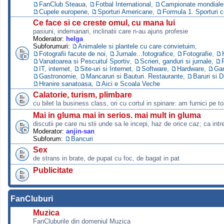
FanClub Steaua
,
Fotbal International
,
Campionate mondiale s
Cupele europene
,
Sporturi Americane
,
Formula 1. Sporturi 
Ce face si ce creste omul, cu mana lui
pasiuni, indemanari, inclinatii care n-au ajuns profesie
Moderator:
helga
Subforumuri:
Animalele si plantele cu care convietuim
,
Fotografii facute de noi
,
Jurnale...fotografice
,
Fotografie
,
Vanatoarea si Pescuitul Sportiv
,
Scrieri, ganduri si jurnale
,
IT, internet
,
Site-uri si Internet
,
Software
,
Hardware
,
Ga
Gastronomie
,
Mancaruri si Bauturi. Restaurante
,
Baruri si D
Hranire sanatoasa
,
Aici e Scoala Veche
Calatorie, turism, plimbare
cu bilet la business class, ori cu cortul in spinare: am furnici pe to
Mai in gluma mai in serios. mai mult in gluma
discutii pe care nu stii unde sa le incepi, haz de orice caz; ca intre
Moderator:
anjin-san
Subforum:
Bancuri
Sex
de strans in brate, de pupat cu foc, de bagat in pat
Publicitate
FanCluburi
Muzica
FanCluburile din domeniul Muzica