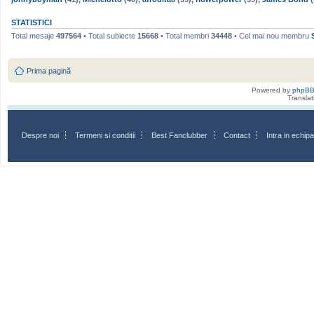
STATISTICI
Total mesaje
497564
• Total subiecte
15668
• Total membri
34448
• Cel mai nou membru
Prima pagină
Powered by
phpB
Transla
Despre noi
Termeni si conditii
Best Fanclubber
Contact
Intra in echi