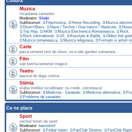
Cultura
Muzica
Incantarea cantarilor
Moderator:
Shaki
Subforumuri:
Filarmonica
,
Home Recording
,
Muzica electro
Drum'n'Bass
,
Rave / Techno / Goa trance / Hardcore
,
Hous
Trip Hop
,
AKM
,
Muzica Electronica Romaneasca
,
Rock
,
Rock international
,
U2
,
Keystyle & Battle
,
Oldies but gold
Muzica romaneasca
,
Muzica religioasa
,
Formatii si artisti i
Carte
parca urmand sirul de slove, ce-a tale ganduri samanara...
Film
sub lumina lanternei magice
Teatru
basmul de dupa cortina
Stiinta
slujba mintilor iscoditoare: nu crede, cerceteaza!
Subforumuri:
Medicina - Sanatate
,
Medicina alternativa
,
Psi
Probleme de sanatate
Ce ne place
Sport
vechiul forum de sport
Moderator:
baixinho©
Subforumuri:
Fotbal Intern
,
FanClub Dinamo
,
FanClub Rapi