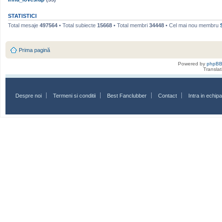
STATISTICI
Total mesaje
497564
• Total subiecte
15668
• Total membri
34448
• Cel mai nou membru
Prima pagină
Powered by
phpB
Transla
Despre noi
Termeni si conditii
Best Fanclubber
Contact
Intra in echi