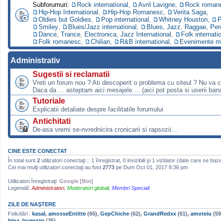
Subforumuri:
Rock international
,
Avril Lavigne
,
Rock roman
Hip-Hop International
,
Hip-Hop Romanesc
,
Verita Saga
,
Oldies but Goldies
,
Pop international
,
Whitney Houston
,
P
Smiley
,
Blues/Jazz international
,
Blues, Jazz, Raggae, Per
Dance, Trance, Electronica, Jazz International
,
Folk internati
Folk romanesc
,
Chilian
,
R&B international
,
Evenimente m
Administrativ
Sugestii si reclamatii
Vreti un forum nou ? Ati descoperit o problema cu siteul ? Nu va 
Daca da ... asteptam aici mesajele ... (aici pot posta si userii bana
Tutoriale
Explicatii detaliate despre facilitatile forumului
Antichitati
De-asa vremi se-nvrednicira cronicarii si rapsozii...
CINE ESTE CONECTAT
În total sunt
2
utilizatori conectaţi :: 1 înregistrat, 0 invizibili şi 1 vizitator (date care se baz
Cei mai mulţi utilizatori conectaţi au fost
2773
pe Dum Oct 01, 2017 8:36 pm
Utilizatori înregistraţi:
Google [Bot]
Legendă:
Administratori
,
Moderatori globali
,
Membri Speciali
ZILE DE NAŞTERE
Felicitări :
kasal
,
amosseEntitte
(65),
GepChiche
(62),
GrandRedxx
(61),
amoteiu
(59
Irina_lovesrap
(35)