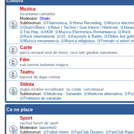
Cultura
Muzica
Incantarea cantarilor
Moderator:
Shaki
Subforumuri:
Filarmonica
,
Home Recording
,
Muzica electro
Drum'n'Bass
,
Rave / Techno / Goa trance / Hardcore
,
Hous
Trip Hop
,
AKM
,
Muzica Electronica Romaneasca
,
Rock
,
Rock international
,
U2
,
Keystyle & Battle
,
Oldies but gold
Muzica romaneasca
,
Muzica religioasa
,
Formatii si artisti i
Carte
parca urmand sirul de slove, ce-a tale ganduri samanara...
Film
sub lumina lanternei magice
Teatru
basmul de dupa cortina
Stiinta
slujba mintilor iscoditoare: nu crede, cerceteaza!
Subforumuri:
Medicina - Sanatate
,
Medicina alternativa
,
Psi
Probleme de sanatate
Ce ne place
Sport
vechiul forum de sport
Moderator:
baixinho©
Subforumuri:
Fotbal Intern
,
FanClub Dinamo
,
FanClub Rapi