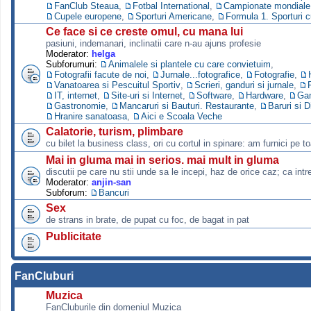
FanClub Steaua
,
Fotbal International
,
Campionate mondiale s
Cupele europene
,
Sporturi Americane
,
Formula 1. Sporturi 
Ce face si ce creste omul, cu mana lui
pasiuni, indemanari, inclinatii care n-au ajuns profesie
Moderator:
helga
Subforumuri:
Animalele si plantele cu care convietuim
,
Fotografii facute de noi
,
Jurnale...fotografice
,
Fotografie
,
Vanatoarea si Pescuitul Sportiv
,
Scrieri, ganduri si jurnale
,
IT, internet
,
Site-uri si Internet
,
Software
,
Hardware
,
Ga
Gastronomie
,
Mancaruri si Bauturi. Restaurante
,
Baruri si D
Hranire sanatoasa
,
Aici e Scoala Veche
Calatorie, turism, plimbare
cu bilet la business class, ori cu cortul in spinare: am furnici pe to
Mai in gluma mai in serios. mai mult in gluma
discutii pe care nu stii unde sa le incepi, haz de orice caz; ca intre
Moderator:
anjin-san
Subforum:
Bancuri
Sex
de strans in brate, de pupat cu foc, de bagat in pat
Publicitate
FanCluburi
Muzica
FanCluburile din domeniul Muzica