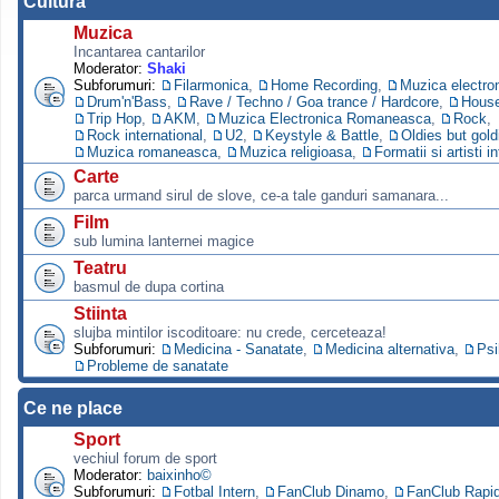
Cultura
Muzica
Incantarea cantarilor
Moderator:
Shaki
Subforumuri:
Filarmonica
,
Home Recording
,
Muzica electro
Drum'n'Bass
,
Rave / Techno / Goa trance / Hardcore
,
Hous
Trip Hop
,
AKM
,
Muzica Electronica Romaneasca
,
Rock
,
Rock international
,
U2
,
Keystyle & Battle
,
Oldies but gold
Muzica romaneasca
,
Muzica religioasa
,
Formatii si artisti i
Carte
parca urmand sirul de slove, ce-a tale ganduri samanara...
Film
sub lumina lanternei magice
Teatru
basmul de dupa cortina
Stiinta
slujba mintilor iscoditoare: nu crede, cerceteaza!
Subforumuri:
Medicina - Sanatate
,
Medicina alternativa
,
Psi
Probleme de sanatate
Ce ne place
Sport
vechiul forum de sport
Moderator:
baixinho©
Subforumuri:
Fotbal Intern
,
FanClub Dinamo
,
FanClub Rapi