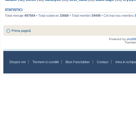
STATISTICI
Total mesaje
497564
• Total subiecte
15668
• Total membri
34448
• Cel mai nou membru
Prima pagină
Powered by
phpB
Transla
Despre noi
Termeni si conditii
Best Fanclubber
Contact
Intra in echi