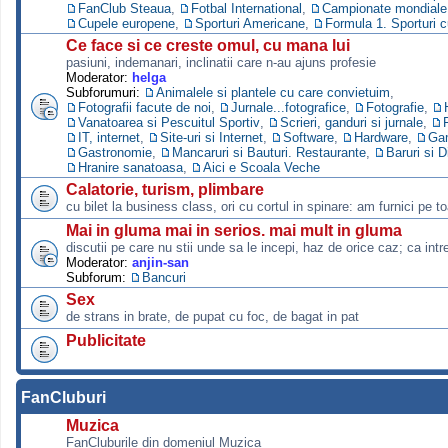
FanClub Steaua
,
Fotbal International
,
Campionate mondiale s
Cupele europene
,
Sporturi Americane
,
Formula 1. Sporturi 
Ce face si ce creste omul, cu mana lui
pasiuni, indemanari, inclinatii care n-au ajuns profesie
Moderator:
helga
Subforumuri:
Animalele si plantele cu care convietuim
,
Fotografii facute de noi
,
Jurnale...fotografice
,
Fotografie
,
Vanatoarea si Pescuitul Sportiv
,
Scrieri, ganduri si jurnale
,
IT, internet
,
Site-uri si Internet
,
Software
,
Hardware
,
Ga
Gastronomie
,
Mancaruri si Bauturi. Restaurante
,
Baruri si D
Hranire sanatoasa
,
Aici e Scoala Veche
Calatorie, turism, plimbare
cu bilet la business class, ori cu cortul in spinare: am furnici pe to
Mai in gluma mai in serios. mai mult in gluma
discutii pe care nu stii unde sa le incepi, haz de orice caz; ca intre
Moderator:
anjin-san
Subforum:
Bancuri
Sex
de strans in brate, de pupat cu foc, de bagat in pat
Publicitate
FanCluburi
Muzica
FanCluburile din domeniul Muzica