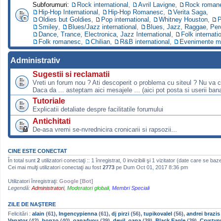
Subforumuri:
Rock international
,
Avril Lavigne
,
Rock roman
Hip-Hop International
,
Hip-Hop Romanesc
,
Verita Saga
,
Oldies but Goldies
,
Pop international
,
Whitney Houston
,
P
Smiley
,
Blues/Jazz international
,
Blues, Jazz, Raggae, Per
Dance, Trance, Electronica, Jazz International
,
Folk internati
Folk romanesc
,
Chilian
,
R&B international
,
Evenimente m
Administrativ
Sugestii si reclamatii
Vreti un forum nou ? Ati descoperit o problema cu siteul ? Nu va 
Daca da ... asteptam aici mesajele ... (aici pot posta si userii bana
Tutoriale
Explicatii detaliate despre facilitatile forumului
Antichitati
De-asa vremi se-nvrednicira cronicarii si rapsozii...
CINE ESTE CONECTAT
În total sunt
2
utilizatori conectaţi :: 1 înregistrat, 0 invizibili şi 1 vizitator (date care se baz
Cei mai mulţi utilizatori conectaţi au fost
2773
pe Dum Oct 01, 2017 8:36 pm
Utilizatori înregistraţi:
Google [Bot]
Legendă:
Administratori
,
Moderatori globali
,
Membri Speciali
ZILE DE NAŞTERE
Felicitări :
alain
(61),
Ingencypienna
(61),
dj pirzi
(56),
tupikovalel
(56),
andrei brazis
Vanator
(42),
bonzo
(40),
oana4you
(39),
devil_oana
(39),
Black Eagle
(39),
Crystyn