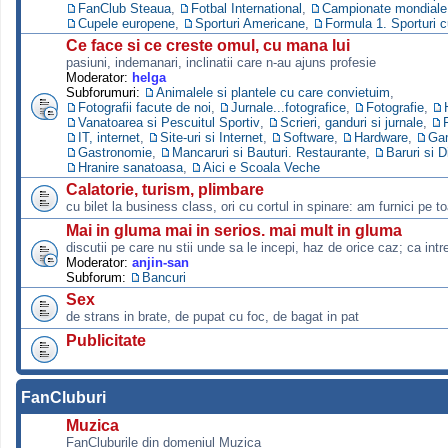
FanClub Steaua
,
Fotbal International
,
Campionate mondiale s
Cupele europene
,
Sporturi Americane
,
Formula 1. Sporturi 
Ce face si ce creste omul, cu mana lui
pasiuni, indemanari, inclinatii care n-au ajuns profesie
Moderator:
helga
Subforumuri:
Animalele si plantele cu care convietuim
,
Fotografii facute de noi
,
Jurnale...fotografice
,
Fotografie
,
Vanatoarea si Pescuitul Sportiv
,
Scrieri, ganduri si jurnale
,
IT, internet
,
Site-uri si Internet
,
Software
,
Hardware
,
Ga
Gastronomie
,
Mancaruri si Bauturi. Restaurante
,
Baruri si D
Hranire sanatoasa
,
Aici e Scoala Veche
Calatorie, turism, plimbare
cu bilet la business class, ori cu cortul in spinare: am furnici pe to
Mai in gluma mai in serios. mai mult in gluma
discutii pe care nu stii unde sa le incepi, haz de orice caz; ca intre
Moderator:
anjin-san
Subforum:
Bancuri
Sex
de strans in brate, de pupat cu foc, de bagat in pat
Publicitate
FanCluburi
Muzica
FanCluburile din domeniul Muzica