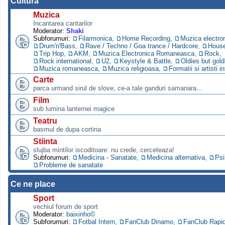
Cultura
Muzica
Incantarea cantarilor
Moderator:
Shaki
Subforumuri:
Filarmonica
,
Home Recording
,
Muzica electro
Drum'n'Bass
,
Rave / Techno / Goa trance / Hardcore
,
Hous
Trip Hop
,
AKM
,
Muzica Electronica Romaneasca
,
Rock
,
Rock international
,
U2
,
Keystyle & Battle
,
Oldies but gold
Muzica romaneasca
,
Muzica religioasa
,
Formatii si artisti i
Carte
parca urmand sirul de slove, ce-a tale ganduri samanara...
Film
sub lumina lanternei magice
Teatru
basmul de dupa cortina
Stiinta
slujba mintilor iscoditoare: nu crede, cerceteaza!
Subforumuri:
Medicina - Sanatate
,
Medicina alternativa
,
Psi
Probleme de sanatate
Ce ne place
Sport
vechiul forum de sport
Moderator:
baixinho©
Subforumuri:
Fotbal Intern
,
FanClub Dinamo
,
FanClub Rapi