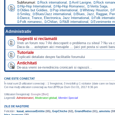
Subforumuri:
Rock international
,
Avril Lavigne
,
Rock roman
Hip-Hop International
,
Hip-Hop Romanesc
,
Verita Saga
,
Oldies but Goldies
,
Pop international
,
Whitney Houston
,
P
Smiley
,
Blues/Jazz international
,
Blues, Jazz, Raggae, Per
Dance, Trance, Electronica, Jazz International
,
Folk internati
Folk romanesc
,
Chilian
,
R&B international
,
Evenimente m
Administrativ
Sugestii si reclamatii
Vreti un forum nou ? Ati descoperit o problema cu siteul ? Nu va 
Daca da ... asteptam aici mesajele ... (aici pot posta si userii bana
Tutoriale
Explicatii detaliate despre facilitatile forumului
Antichitati
De-asa vremi se-nvrednicira cronicarii si rapsozii...
CINE ESTE CONECTAT
În total sunt
2
utilizatori conectaţi :: 1 înregistrat, 0 invizibili şi 1 vizitator (date care se baz
Cei mai mulţi utilizatori conectaţi au fost
2773
pe Dum Oct 01, 2017 8:36 pm
Utilizatori înregistraţi:
Google [Bot]
Legendă:
Administratori
,
Moderatori globali
,
Membri Speciali
ZILE DE NAŞTERE
Felicitări :
kasal
,
amosseEntitte
(65),
GepChiche
(62),
GrandRedxx
(61),
amoteiu
(59
Irina_lovesrap
(35)