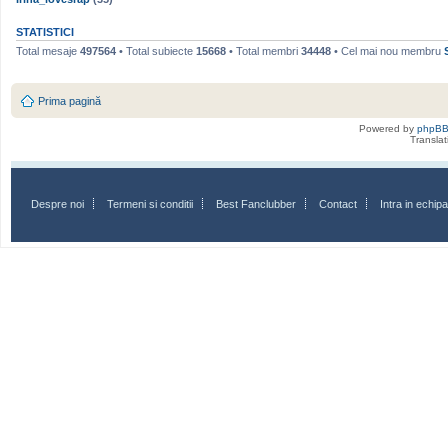
STATISTICI
Total mesaje
497564
• Total subiecte
15668
• Total membri
34448
• Cel mai nou membru
Prima pagină
Powered by
phpB
Transla
Despre noi
Termeni si conditii
Best Fanclubber
Contact
Intra in echi