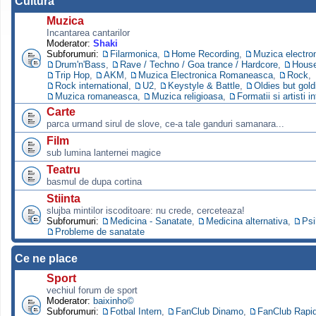
Cultura
Muzica
Incantarea cantarilor
Moderator:
Shaki
Subforumuri:
Filarmonica
,
Home Recording
,
Muzica electro
Drum'n'Bass
,
Rave / Techno / Goa trance / Hardcore
,
Hous
Trip Hop
,
AKM
,
Muzica Electronica Romaneasca
,
Rock
,
Rock international
,
U2
,
Keystyle & Battle
,
Oldies but gold
Muzica romaneasca
,
Muzica religioasa
,
Formatii si artisti i
Carte
parca urmand sirul de slove, ce-a tale ganduri samanara...
Film
sub lumina lanternei magice
Teatru
basmul de dupa cortina
Stiinta
slujba mintilor iscoditoare: nu crede, cerceteaza!
Subforumuri:
Medicina - Sanatate
,
Medicina alternativa
,
Psi
Probleme de sanatate
Ce ne place
Sport
vechiul forum de sport
Moderator:
baixinho©
Subforumuri:
Fotbal Intern
,
FanClub Dinamo
,
FanClub Rapi