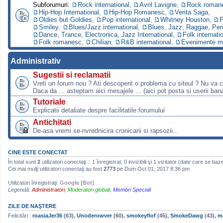
Subforumuri:
Rock international
,
Avril Lavigne
,
Rock roman
Hip-Hop International
,
Hip-Hop Romanesc
,
Verita Saga
,
Oldies but Goldies
,
Pop international
,
Whitney Houston
,
P
Smiley
,
Blues/Jazz international
,
Blues, Jazz, Raggae, Per
Dance, Trance, Electronica, Jazz International
,
Folk internati
Folk romanesc
,
Chilian
,
R&B international
,
Evenimente m
Administrativ
Sugestii si reclamatii
Vreti un forum nou ? Ati descoperit o problema cu siteul ? Nu va 
Daca da ... asteptam aici mesajele ... (aici pot posta si userii bana
Tutoriale
Explicatii detaliate despre facilitatile forumului
Antichitati
De-asa vremi se-nvrednicira cronicarii si rapsozii...
CINE ESTE CONECTAT
În total sunt
2
utilizatori conectaţi :: 1 înregistrat, 0 invizibili şi 1 vizitator (date care se baz
Cei mai mulţi utilizatori conectaţi au fost
2773
pe Dum Oct 01, 2017 8:36 pm
Utilizatori înregistraţi:
Google [Bot]
Legendă:
Administratori
,
Moderatori globali
,
Membri Speciali
ZILE DE NAŞTERE
Felicitări :
roasiaJer36
(63),
Unoderowver
(60),
smokeyflof
(45),
SmokeDawg
(43),
m