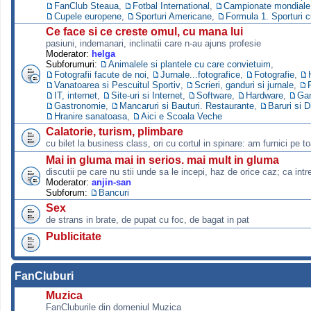
FanClub Steaua
,
Fotbal International
,
Campionate mondiale s
Cupele europene
,
Sporturi Americane
,
Formula 1. Sporturi 
Ce face si ce creste omul, cu mana lui
pasiuni, indemanari, inclinatii care n-au ajuns profesie
Moderator:
helga
Subforumuri:
Animalele si plantele cu care convietuim
,
Fotografii facute de noi
,
Jurnale...fotografice
,
Fotografie
,
Vanatoarea si Pescuitul Sportiv
,
Scrieri, ganduri si jurnale
,
IT, internet
,
Site-uri si Internet
,
Software
,
Hardware
,
Ga
Gastronomie
,
Mancaruri si Bauturi. Restaurante
,
Baruri si D
Hranire sanatoasa
,
Aici e Scoala Veche
Calatorie, turism, plimbare
cu bilet la business class, ori cu cortul in spinare: am furnici pe to
Mai in gluma mai in serios. mai mult in gluma
discutii pe care nu stii unde sa le incepi, haz de orice caz; ca intre
Moderator:
anjin-san
Subforum:
Bancuri
Sex
de strans in brate, de pupat cu foc, de bagat in pat
Publicitate
FanCluburi
Muzica
FanCluburile din domeniul Muzica