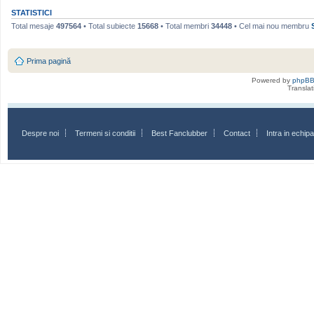
STATISTICI
Total mesaje
497564
• Total subiecte
15668
• Total membri
34448
• Cel mai nou membru
Prima pagină
Powered by
phpB
Transla
Despre noi
Termeni si conditii
Best Fanclubber
Contact
Intra in echi