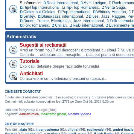
Subforumuri:
Rock international
,
Avril Lavigne
,
Rock roman
Hip-Hop International
,
Hip-Hop Romanesc
,
Verita Saga
,
Oldies but Goldies
,
Pop international
,
Whitney Houston
,
P
Smiley
,
Blues/Jazz international
,
Blues, Jazz, Raggae, Per
Dance, Trance, Electronica, Jazz International
,
Folk internati
Folk romanesc
,
Chilian
,
R&B international
,
Evenimente m
Administrativ
Sugestii si reclamatii
Vreti un forum nou ? Ati descoperit o problema cu siteul ? Nu va 
Daca da ... asteptam aici mesajele ... (aici pot posta si userii bana
Tutoriale
Explicatii detaliate despre facilitatile forumului
Antichitati
De-asa vremi se-nvrednicira cronicarii si rapsozii...
CINE ESTE CONECTAT
În total sunt
2
utilizatori conectaţi :: 1 înregistrat, 0 invizibili şi 1 vizitator (date care se baz
Cei mai mulţi utilizatori conectaţi au fost
2773
pe Dum Oct 01, 2017 8:36 pm
Utilizatori înregistraţi:
Google [Bot]
Legendă:
Administratori
,
Moderatori globali
,
Membri Speciali
ZILE DE NAŞTERE
Felicitări :
alain
(61),
Ingencypienna
(61),
dj pirzi
(56),
tupikovalel
(56),
andrei brazis
Vanator
(42),
bonzo
(40),
oana4you
(39),
devil_oana
(39),
Black Eagle
(39),
Crystyn