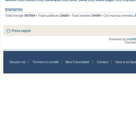
STATISTICI
Total mesaje
497564
• Total subiecte
15668
• Total membri
34448
• Cel mai nou membru
Prima pagină
Powered by
phpB
Transla
Despre noi
Termeni si conditii
Best Fanclubber
Contact
Intra in echi