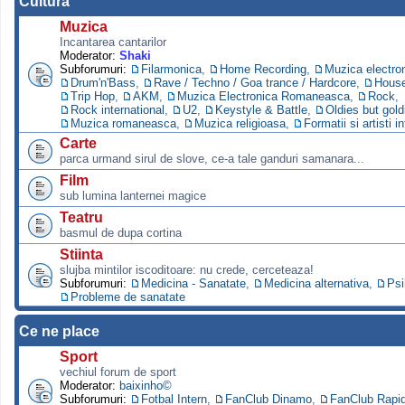
Cultura
Muzica
Incantarea cantarilor
Moderator:
Shaki
Subforumuri:
Filarmonica
,
Home Recording
,
Muzica electro
Drum'n'Bass
,
Rave / Techno / Goa trance / Hardcore
,
Hous
Trip Hop
,
AKM
,
Muzica Electronica Romaneasca
,
Rock
,
Rock international
,
U2
,
Keystyle & Battle
,
Oldies but gold
Muzica romaneasca
,
Muzica religioasa
,
Formatii si artisti i
Carte
parca urmand sirul de slove, ce-a tale ganduri samanara...
Film
sub lumina lanternei magice
Teatru
basmul de dupa cortina
Stiinta
slujba mintilor iscoditoare: nu crede, cerceteaza!
Subforumuri:
Medicina - Sanatate
,
Medicina alternativa
,
Psi
Probleme de sanatate
Ce ne place
Sport
vechiul forum de sport
Moderator:
baixinho©
Subforumuri:
Fotbal Intern
,
FanClub Dinamo
,
FanClub Rapi