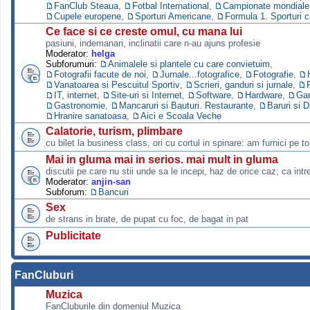
FanClub Steaua
,
Fotbal International
,
Campionate mondiale s
Cupele europene
,
Sporturi Americane
,
Formula 1. Sporturi 
Ce face si ce creste omul, cu mana lui
pasiuni, indemanari, inclinatii care n-au ajuns profesie
Moderator:
helga
Subforumuri:
Animalele si plantele cu care convietuim
,
Fotografii facute de noi
,
Jurnale...fotografice
,
Fotografie
,
Vanatoarea si Pescuitul Sportiv
,
Scrieri, ganduri si jurnale
,
IT, internet
,
Site-uri si Internet
,
Software
,
Hardware
,
Ga
Gastronomie
,
Mancaruri si Bauturi. Restaurante
,
Baruri si D
Hranire sanatoasa
,
Aici e Scoala Veche
Calatorie, turism, plimbare
cu bilet la business class, ori cu cortul in spinare: am furnici pe to
Mai in gluma mai in serios. mai mult in gluma
discutii pe care nu stii unde sa le incepi, haz de orice caz; ca intre
Moderator:
anjin-san
Subforum:
Bancuri
Sex
de strans in brate, de pupat cu foc, de bagat in pat
Publicitate
FanCluburi
Muzica
FanCluburile din domeniul Muzica