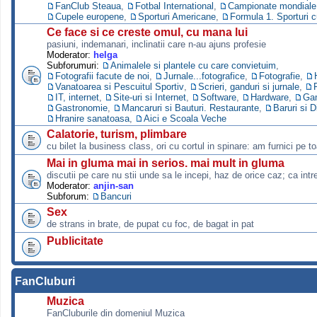
FanClub Steaua
,
Fotbal International
,
Campionate mondiale s
Cupele europene
,
Sporturi Americane
,
Formula 1. Sporturi 
Ce face si ce creste omul, cu mana lui
pasiuni, indemanari, inclinatii care n-au ajuns profesie
Moderator:
helga
Subforumuri:
Animalele si plantele cu care convietuim
,
Fotografii facute de noi
,
Jurnale...fotografice
,
Fotografie
,
Vanatoarea si Pescuitul Sportiv
,
Scrieri, ganduri si jurnale
,
IT, internet
,
Site-uri si Internet
,
Software
,
Hardware
,
Ga
Gastronomie
,
Mancaruri si Bauturi. Restaurante
,
Baruri si D
Hranire sanatoasa
,
Aici e Scoala Veche
Calatorie, turism, plimbare
cu bilet la business class, ori cu cortul in spinare: am furnici pe to
Mai in gluma mai in serios. mai mult in gluma
discutii pe care nu stii unde sa le incepi, haz de orice caz; ca intre
Moderator:
anjin-san
Subforum:
Bancuri
Sex
de strans in brate, de pupat cu foc, de bagat in pat
Publicitate
FanCluburi
Muzica
FanCluburile din domeniul Muzica