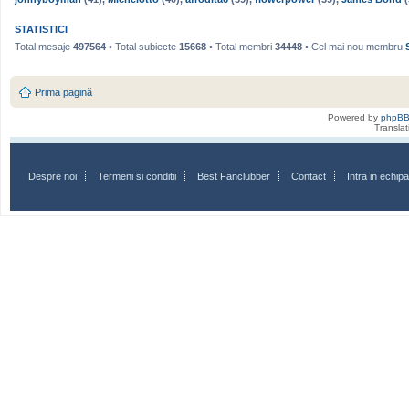
STATISTICI
Total mesaje
497564
• Total subiecte
15668
• Total membri
34448
• Cel mai nou membru
Prima pagină
Powered by
phpB
Transla
Despre noi
Termeni si conditii
Best Fanclubber
Contact
Intra in echi