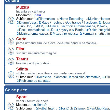
Cultura
Muzica
Incantarea cantarilor
Moderator:
Shaki
Subforumuri:
Filarmonica
,
Home Recording
,
Muzica electro
Drum'n'Bass
,
Rave / Techno / Goa trance / Hardcore
,
Hous
Trip Hop
,
AKM
,
Muzica Electronica Romaneasca
,
Rock
,
Rock international
,
U2
,
Keystyle & Battle
,
Oldies but gold
Muzica romaneasca
,
Muzica religioasa
,
Formatii si artisti i
Carte
parca urmand sirul de slove, ce-a tale ganduri samanara...
Film
sub lumina lanternei magice
Teatru
basmul de dupa cortina
Stiinta
slujba mintilor iscoditoare: nu crede, cerceteaza!
Subforumuri:
Medicina - Sanatate
,
Medicina alternativa
,
Psi
Probleme de sanatate
Ce ne place
Sport
vechiul forum de sport
Moderator:
baixinho©
Subforumuri:
Fotbal Intern
,
FanClub Dinamo
,
FanClub Rapi